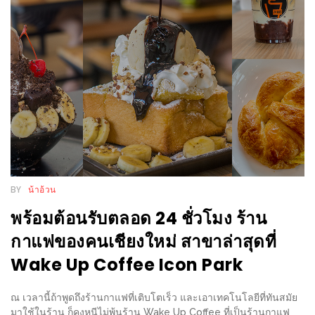
WONGNAI.COM
#มา
เดิน
นโยบาย
เล่น
ความ
กัน
เป็น
มั้ย
ส่วน
ใน
ตัว
ฐานะ
อะไร
ก็ได้
BY
น้าอ้วน
…
พร้อมต้อนรับตลอด 24 ชั่วโมง ร้าน
งาน
กาแฟของคนเชียงใหม่ สาขาล่าสุดที่
เดียว
Wake Up Coffee Icon Park
ที่
ครบ
ณ เวลานี้ถ้าพูดถึงร้านกาแฟที่เติบโตเร็ว และเอาเทคโนโลยีที่ทันสมัย
ครั้ง
มาใช้ในร้าน ก็คงหนีไม่พ้นร้าน Wake Up Coffee ที่เป็นร้านกาแฟ