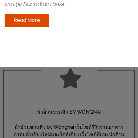
ลอง
น่าจะรู้จักเป็นอย่างดีอย่าง Wake...
ถนน
คน
Read More
เดิน
วัน
อาทิตย์
ท่าแพ
เชียงใหม่
CART
CHECKOUT
DRAFT
น้าอ้วนชวนหิว BY WONGNAI
–
บาร์บีคิว
น้าอ้วนชวนหิว by Wongnai เว็บไซต์รีวิวร้านอาหาร
สาว
อร่อยทั่วเชียงใหม่และใกล้เคียง เว็บไซต์ที่แนะนำร้าน