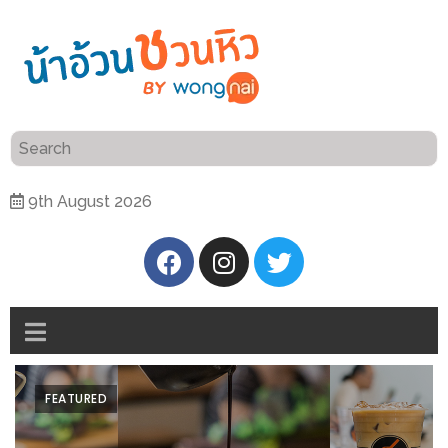
ร้าน
“เป็น
อาหาร
แสน”
แนะนำ
[PR]
9th August 2026
อิ่ม
เลือก
ร้าน
รับ
อาหาร
โชค
ที่
ที่
ต้องการ
โรงแรม
ศิริ
ติดต่อ
ปัน
FEATURED
น้า
นาฯ
อ้วน
เชียงใหม่