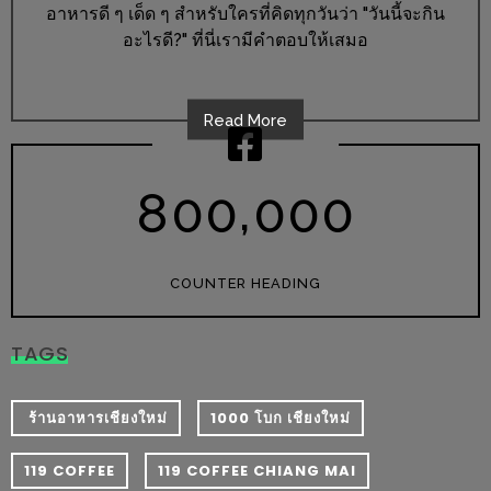
เหนือ
อาหารดี ๆ เด็ด ๆ สำหรับใครที่คิดทุกวันว่า "วันนี้จะกิน
กับ
อะไรดี?" ที่นี่เรามีคำตอบให้เสมอ
สลัด
หนุ่ม
Read More
บ้านนา
เมนู
,
เด็ด
8
0
0
0
0
0
จาก
ANNA
FARM
COUNTER HEADING
ที่
เอาชนะ
TAGS
ใจ
กรรมการ
​ ร้านอาหารเชียงใหม่
1000 โบก เชียงใหม่
จาก
THE
119 COFFEE
119 COFFEE CHIANG MAI