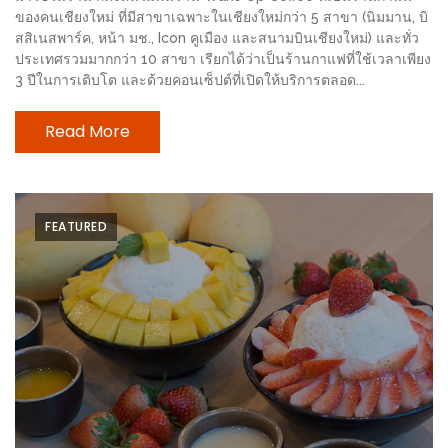
ช้อป
ของคนเชียงใหม่ ที่มีสาขาเฉพาะในเชียงใหม่กว่า 5 สาขา (นิมมาน, บิ
สสิเนสพาร์ค, หน้า มช., Icon คูเมือง และสนามบินเชียงใหม่) และทั่ว
ชิ
ประเทศรวมมากกว่า 10 สาขา เรียกได้ว่าเป็นร้านกาแฟที่ใช้เวลาเพียง
ลล์
3 ปีในการเติบโต และด้วยคอนเซ็ปต์ที่เปิดให้บริการตลอด...
ชิม
ที่
Read More
HIMMA
MARKET
FESTIVAL
FEATURED
10
ร้าน
พ่อ
ค้า
แซ่บ
แม่ค้า
สวย