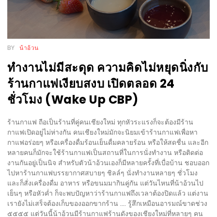
ร้าน
รวย
เสน่ห์
ของ
BY
น้าอ้วน
เชียงใหม่
ทำงานไม่มีสะดุด ความคิดไม่หยุดนิ่งกับ
ที่
ร้านกาแฟเงียบสงบ เปิดตลอด 24
ต้อง
ชั่วโมง (Wake Up CBP)
ไป
ลอง
ร้านกาแฟ ถือเป็นร้านที่คู่คนเชียงใหม่ ทุกหัวระแรงก็จะต้องมีร้าน
กาแฟเปิดอยู่ไม่ห่างกัน คนเชียงใหม่มักจะนิยมเข้าร้านกาแฟเพื่อหา
16
กาแฟอร่อยๆ หรือเครื่องดื่มร้อนเย็นดื่มคลายร้อน หรือให้สดชื่น และอีก
ร้าน
หลายคนก็มักจะใช้ร้านกาแฟเป็นสถานที่ในการนั่งทำงาน หรือติดต่อ
อร่อย
งานกันอยู่เป็นนิจ สำหรับตัวน้าอ้วนเองก็มีหลายครั้งที่เบื่อบ้าน ชอบออก
ไปหาร้านกาแฟบรรยากาศสบายๆ ชิลล์ๆ นั่งทำงานหลายๆ ชั่วโมง
ที่
และก็สั่งเครื่องดื่ม อาหาร หรือขนมมากินคู่กัน แต่วันไหนที่น้าอ้วนไป
ต้อง
เย็นๆ หรือหัวค่ำ ก็จะพบปัญหาว่าร้านกาแฟถึงเวลาต้องปิดแล้ว แต่งาน
มา
เรายังไม่เสร็จต้องเก็บของออกขากร้าน .... รู้สึกเหมือนอารมณ์ขาดช่วง
๕๕๕๕ แต่วันนี้น้าอ้วนมีร้านกาแฟร้านดังของเชียงใหม่ที่หลายๆ คน