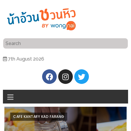
ร้าน
“เป็น
อาหาร
แสน”
แนะนำ
[PR]
7th August 2026
อิ่ม
เลือก
ร้าน
รับ
อาหาร
โชค
ที่
ที่
ต้องการ
โรงแรม
ศิริ
ติดต่อ
ปัน
CAFE KANTARY KAD FARANG
น้า
นาฯ
อ้วน
เชียงใหม่