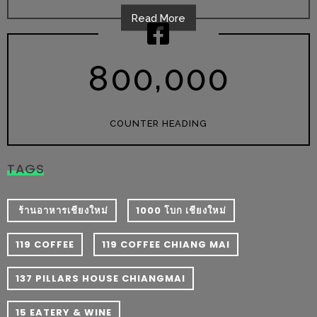
เหนือ
Read More
กับ
สลัด
,
หนุ่ม
8
0
0
0
0
0
บ้านนา
เมนู
เด็ด
COUNTER HEADING
จาก
ANNA
TAGS
FARM
ที่
​ ร้านอาหารเชียงใหม่
1000 โบก เชียงใหม่
เอาชนะ
ใจ
119 COFFEE
119 COFFEE CHIANG MAI
กรรมการ
137 PILLARS HOUSE CHIANGMAI
จาก
THE
15 EATERY & WINE