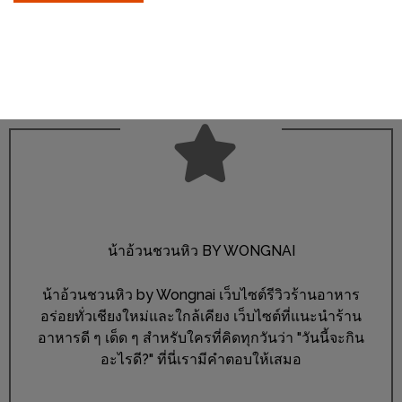
ลอง
ถนน
คน
เดิน
วัน
อาทิตย์
ท่าแพ
เชียงใหม่
CART
น้าอ้วนชวนหิว BY WONGNAI
CHECKOUT
น้าอ้วนชวนหิว by Wongnai เว็บไซต์รีวิวร้านอาหาร
DRAFT
อร่อยทั่วเชียงใหม่และใกล้เคียง เว็บไซต์ที่แนะนำร้าน
–
อาหารดี ๆ เด็ด ๆ สำหรับใครที่คิดทุกวันว่า "วันนี้จะกิน
บาร์บีคิว
อะไรดี?" ที่นี่เรามีคำตอบให้เสมอ
สาว