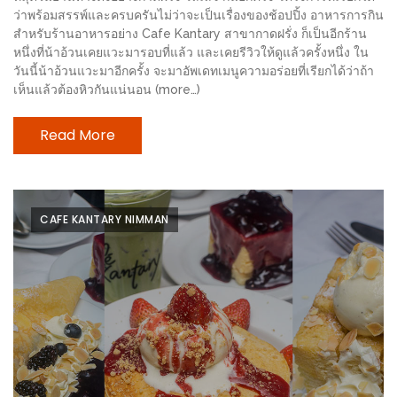
ช้อป
ว่าพร้อมสรรพ์และครบครันไม่ว่าจะเป็นเรื่องของช้อปปิ้ง อาหารการกิน
สำหรับร้านอาหารอย่าง Cafe Kantary สาขากาดฝรั่ง ก็เป็นอีกร้าน
ชิ
หนึ่งที่น้าอ้วนเคยแวะมารอบที่แล้ว และเคยรีวิวให้ดูแล้วครั้งหนึ่ง ใน
ลล์
วันนี้น้าอ้วนแวะมาอีกครั้ง จะมาอัพเดทเมนูความอร่อยที่เรียกได้ว่าถ้า
ชิม
เห็นแล้วต้องหิวกันแน่นอน (more…)
ที่
Read More
HIMMA
MARKET
FESTIVAL
CAFE KANTARY NIMMAN
10
ร้าน
พ่อ
ค้า
แซ่บ
แม่ค้า
สวย