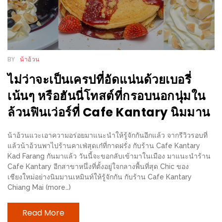
ร้าน
รวย
เสน่ห์
ของ
เชียงใหม่
BY
น้าอ้วน
ที่
ไม่ว่าจะเป็นเครปที่อัดแน่นด้วยเบอรี่
ต้อง
เน้นๆ หรือฮันนี่โทสต์ที่กรอบนอกนุ่มใน
ไป
ล้วนฟินเว่อร์ที่ Cafe Kantary นิมมาน
ลอง
น้าอ้วนแวะเอาความอร่อยมาแนะนำให้รู้จักกันอีกแล้ว จากรีวิวรอบที่
16
แล้วน้าอ้วนพาไปร้านคาเฟ่สุดเก๋ที่กาดฝรั่ง กับร้าน Cafe Kantary
ร้าน
Kad Farang กันมาแล้ว วันนี้จะขอกลับเข้ามาในเมือง มาแนะนำร้าน
อร่อย
Cafe Kantary อีกสาขาหนึ่งที่ตั้งอยู่ใจกลางพื้นที่สุด Chic ของ
เชียงใหม่อย่างนิมมานเหมินท์ให้รู้จักกัน กับร้าน Cafe Kantary
ที่
Chiang Mai (more…)
ต้อง
มา
Read More