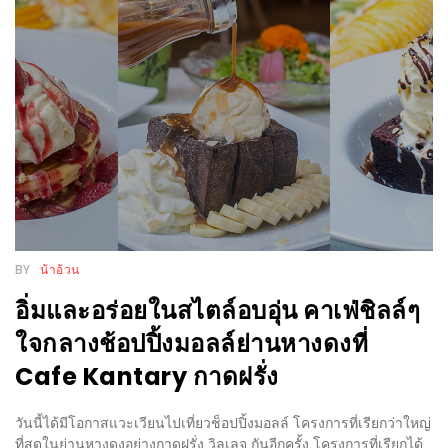
WONGNAI.COM
#มา
เดิน
นโยบาย
เล่น
ความ
กัน
เป็น
มั้ย
ส่วน
ใน
ตัว
ฐานะ
อะไร
ก็ได้
BY
น้าอ้วน
…
อิ่มและอร่อยในสไตล์อบอุ่น คาเฟ่ชิลล์ๆ
งาน
ใจกลางช้อปปิ้งมอลล์ย่านหางดงที่
เดียว
Cafe Kantary กาดฝรั่ง
ที่
ครบ
วันนี้ได้มีโอกาสแวะเวียนไปเที่ยวช็อปปิ้งมอลล์ โครงการที่เรียกว่าใหญ่
ครั้ง
ที่สุดในย่านหางดงอย่างกาดฝรั่ง วิลเลจ กันอีกครั้ง โครงการที่เรียกได้