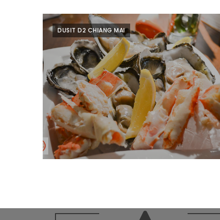
ลอง
ถนน
คน
DUSIT D2 CHIANG MAI
เดิน
วัน
อาทิตย์
ท่าแพ
เชียงใหม่
CART
CHECKOUT
DRAFT
–
บาร์บีคิว
สาว