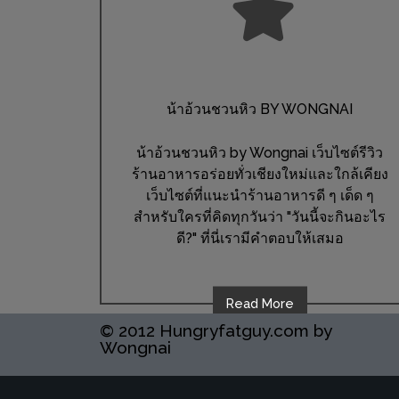
เหนือ
กับ
สลัด
หนุ่ม
บ้านนา
น้าอ้วนชวนหิว BY WONGNAI
เมนู
น้าอ้วนชวนหิว by Wongnai เว็บไซต์รีวิว
เด็ด
ร้านอาหารอร่อยทั่วเชียงใหม่และใกล้เคียง
จาก
เว็บไซต์ที่แนะนำร้านอาหารดี ๆ เด็ด ๆ
ANNA
สำหรับใครที่คิดทุกวันว่า "วันนี้จะกินอะไร
FARM
ดี?" ที่นี่เรามีคำตอบให้เสมอ
ที่
เอาชนะ
Read More
ใจ
© 2012 Hungryfatguy.com by
กรรมการ
Wongnai
จาก
THE