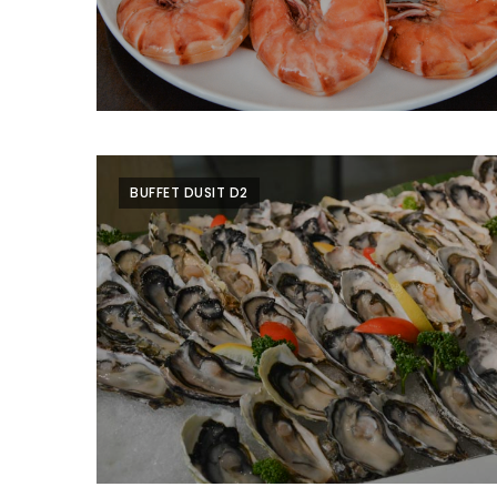
ร้าน
รวย
เสน่ห์
ของ
เชียงใหม่
ที่
ต้อง
BUFFET DUSIT D2
ไป
ลอง
16
ร้าน
อร่อย
ที่
ต้อง
มา