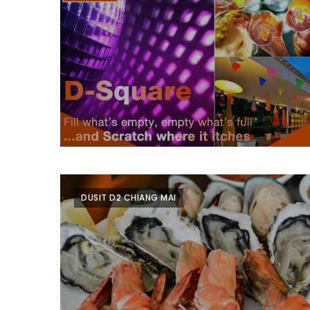
ช้อป
ชิ
ลล์
ชิม
ที่
HIMMA
MARKET
FESTIVAL
10
ร้าน
DUSIT D2 CHIANG MAI
พ่อ
ค้า
แซ่บ
แม่ค้า
สวย