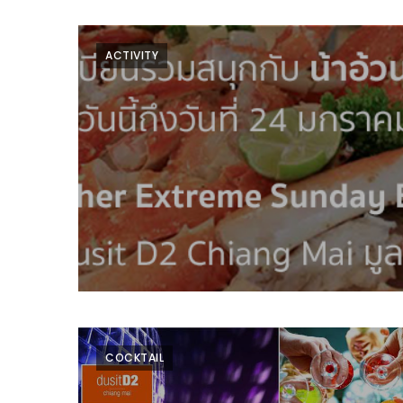
WONGNAI.COM
#มา
ACTIVITY
เดิน
นโยบาย
เล่น
ความ
กัน
เป็น
มั้ย
ส่วน
ใน
ตัว
ฐานะ
อะไร
ก็ได้
…
งาน
เดียว
ที่
COCKTAIL
ครบ
ครั้ง