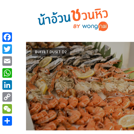
ร้าน
“เป็น
อาหาร
แสน”
Facebook
แนะนำ
BUFFET DUSIT D2
[PR]
Twitter
อิ่ม
เลือก
Email
ร้าน
รับ
อาหาร
โชค
WhatsApp
ที่
ที่
LinkedIn
ต้องการ
โรงแรม
Copy
ศิริ
ติดต่อ
ปัน
Link
WeChat
น้า
นาฯ
อ้วน
Share
เชียงใหม่