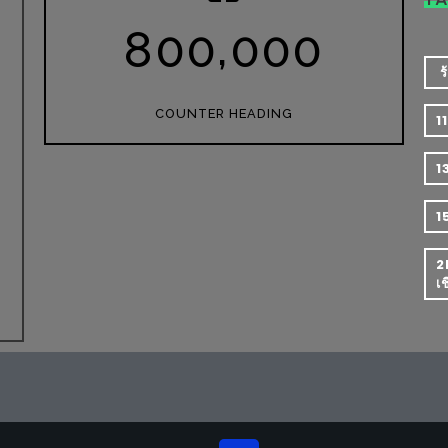
,
8
0
0
0
0
0
​
COUNTER HEADING
1
1
1
2
เ