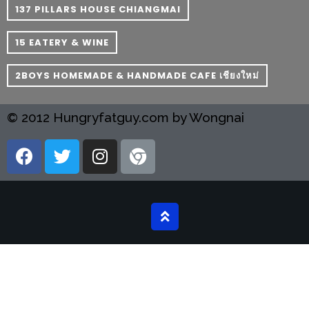
PINGFAI
137 PILLARS HOUSE CHIANGMAI
FESTIVAL
3
15 EATERY & WINE
อาหาร
2BOYS HOMEMADE & HANDMADE CAFE เชียงใหม่
ญี่ปุ่น
ระดับ
© 2012 Hungryfatguy.com by Wongnai
พรีเมียม
พร้อม
สุ
กี้
เนื้อ
หมู
ดำ
คู
โร
บูต