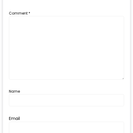
รับ
ประทาน
Comment
*
บุฟเฟ่ต์
ฟรี
ที่
LE
CRYSTAL
เชียงใหม่
ฟรี
2
ท่าน
Name
ลุ้น
รับ
GIFT
Email
VOUCHER