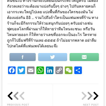
คนขึ้นไป ทางร้านก็จะเปลี่ยนเป็นกระทะใหญ่ครับ ไม่ต้อง
แห่ง
กังวลเลยว่าจะต้องมาแบ่งกันปิ้งๆ ย่างๆ ไปกันหลายคนก็
ชาติ
เอากระทะใหญ่ไปเลย แบ่งพื้นที่กันของใครของมัน ไม่
2557
ต้องแย่งกัน อิอิ …. รวมไปถึงถ้าใครเป็นแฟนเพจที่ร้าน ทาง
ร้านก็จะมีกิจกรรมให้ร่วมสนุกกันบ่อยๆ ครับอย่างเช่น
ร้าน
ฟุตบอลโลกที่ผ่านมาก็ให้ทายว่าทีมไหนจะชนะ หรือวัน
หมู
ไหนหวยออก ก็ให้ทายว่าเลขที่ออกจะเป็นอะไร ใครทาย
กระทะ
ถูกก็ไปอิ่มฟรีที่ร้านเลย ๕๕๕๕ ถ้าไม่อยากพลาด อย่าลืม
ไปกดไลค์ที่แฟนเพจได้เลยนะจ๊ะ
ทั่ว
เชียงใหม่
TOP30
ราคา
Facebook
Twitter
Email
WhatsApp
LinkedIn
Copy
WeChat
Share
ไม่
Link
เกิน
200
บาท
รีวิว
PREVIOUS POST
NEXT POST