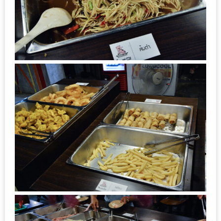
ใหญ่
ที่สุด
ใน
โลก
กับ
โรง
แรม
ฮอ
ลิ
เดย์
อินน์
เชียงใหม่
PANDA
TIME
: