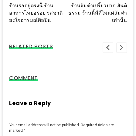
ร้านรออยู่ตรงนี้ ร้าน
ร้านส้มตำเปรี้ยวปาก สันติ
ดี
อาหารไทยอร่อย รสชาติ
ธรรม ร้านนี้มีดีไม่แค่ส้มตำ
กับ
สะใจอารมณ์ศิลปิน
เท่านั้น
วงใน
แจก
ฟรี
RELATED POSTS
LINE
GIFTCODE!
ลายแทง
COMMENT
ความ
อร่อย
ทั่ว
Leave a Reply
เชียงใหม่
ลุ้น
Your email address will not be published.
Required fields are
บัตร
marked
*