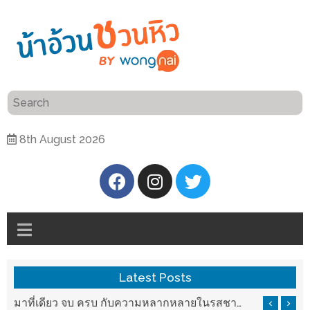
ร้าน
“เป็น
อาหาร
แสน”
แนะนำ
[PR]
8th August 2026
อิ่ม
เลือก
ร้าน
รับ
อาหาร
โชค
ที่
ที่
ต้องการ
โรงแรม
ศิริ
ติดต่อ
ปัน
Latest Posts
น้า
นาฯ
อ้วน
รสชาติที่ Chez Nous สันกำแพง
มาที่เดียว จบ ครบ กับความหลากหลายในรสชาติที่นำมาจากทั่วเมืองจีนที่ HAN The Chinese Cuisine
เชียงใหม่