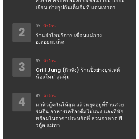
สวรรค์ ครบพร้อมสรรพ์ของการมาเยี่ยม
เด็ด
เยือน ถ่ายรูปกันเต็มอิ่มที่ แดนเทวดา
สำหรับ
คุณ
BY
น้าอ้วน
2
แม่
ร้านอำไพบริการ เขื่อนแม่กวง
ที่รัก
อ.ดอยสะเก็ด
2560
BY
น้าอ้วน
3
สบาย
Grill Jung (กิวจัง) ร้านปิ้งย่างบุฟเฟต์
ใจ๋…
น้องใหม่ สุดคุ้ม
สไตล์
นิมมาน
BY
น้าอ้วน
4
(ดี
มาฟิวกู้ดกันให้สุด แล้วหยุดอยู่ที่ร้านสวย
คอน
ร่มรื่น อาหารเครื่องดื่มไม่แพง และที่พัก
โด
พร้อมในราคาประหยัดที่ สวนอาหาร ฟิ
วกู้ด แม่ทา
นิม)
เชียงใหม่