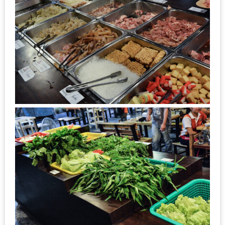
ทำไม
เรา
ไม่
ทำ
อาหาร
ทาน
เอง?
SHOP
TOP
10
รีวิว
ร้าน
อาหาร
ที่
เข้า