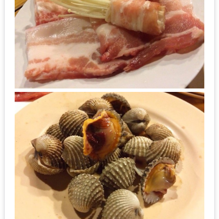
มา
พบ
สินค้า
เรื่อง
บ้าน
คุ้ม
ครบ
จบ
ที่
เดียว
HOMEPRO
FAIR
2017
เชียงใหม่
จัด
เต็ม