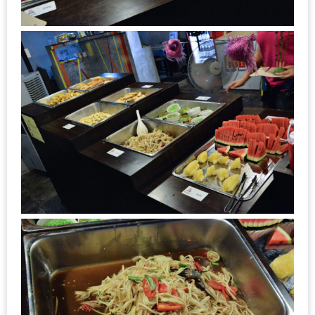
MAPS
MY
ACCOUNT
NEW
FACEBOOK
TIMELINE
POLICY
OKTOBERFEST
ครั้ง
ที่
2
เทศกาล
เบียร์
ที่