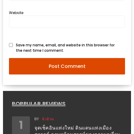
รับ
ประทาน
Website
อาหาร
มูลค่า
1,000
บาท
Save my name, email, and website in this browser for
ฟรี
the next time I comment.
3
รางวัล
วัน
แม่
สุด
POPPULAR REVIEWS
พิเศษ
โปร
BY
น้าอ้วน
1
โม
จุดเช็คอินแห่งใหม่ ดินแดนแห่งเมือง
ชั่น