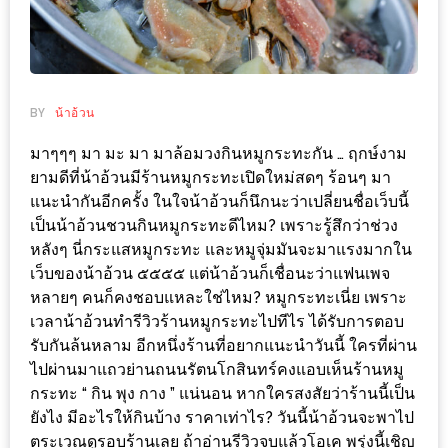
ช้อป
ชิ
ลล์
ชิม
BY
น้าอ้วน
ที่
มาๆๆๆ มา มะ มา มาล้อมวงกินหมูกระทะกัน …​ ฤกษ์งาม
HIMMA
ยามดีที่น้าอ้วนมีร้านหมูกระทะเปิดใหม่สดๆ ร้อนๆ มา
MARKET
แนะนำกันอีกครั้ง ในใจน้าอ้วนก็นึกนะว่าเปลี่ยนชื่อเว็บนี้
FESTIVAL
เป็นน้าอ้วนชวนกินหมูกระทะดีไหม? เพราะรู้สึกว่าช่วง
หลังๆ นี่กระแสหมูกระทะ และหมูจุ่มมันจะมาแรงมากใน
10
เว็บของน้าอ้วน ๕๕๕๕ แต่น้าอ้วนก็เชื่อนะว่าแฟนเพจ
ร้าน
หลายๆ คนก็คงชอบแหละใช่ไหม? หมูกระทะเนี่ย เพราะ
พ่อ
เวลาน้าอ้วนทำรีวิวร้านหมูกระทะไปทีไร ได้รับการตอบ
ค้า
รับกันล้นหลาม อีกหนึ่งร้านที่อยากแนะนำวันนี้ ใครที่ผ่าน
ไปผ่านมาแถวย่านถนนรัตนโกสินทร์คงแอบเห็นร้านหมู
แซ่บ
กระทะ “ กิน พุง กาง ” แน่นอน หากใครสงสัยว่าร้านนี้เป็น
แม่ค้า
ยังไง มีอะไรให้กินบ้าง ราคาเท่าไร? วันนี้น้าอ้วนจะพาไป
สวย
ตระเวณดูรอบร้านเลย ถ้าอ่านรีวิวจบแล้วโอเค พรุ่งนี้เชิญ