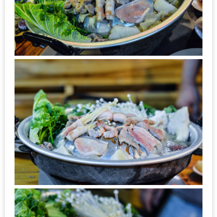
200
บาท
ชี้
เบาะแส
ความ
อร่อย
ตาม
รอย
น้า
อ้วน
ชวน
หิว
ติดต่อ