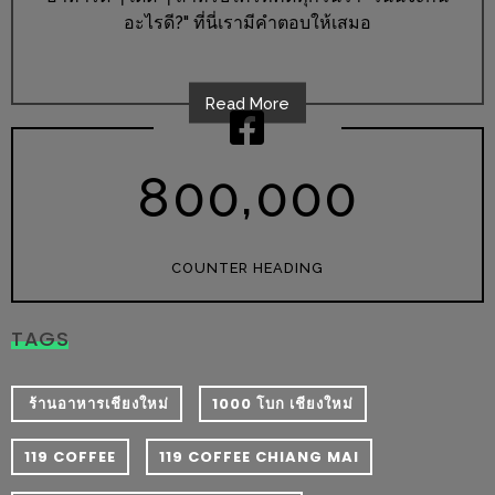
อุ่นๆ
อะไรดี?" ที่นี่เรามีคำตอบให้เสมอ
ปิ้ง
มาร์ช
เมล
Read More
โล่
พร้อม
,
8
0
0
0
0
0
ชิม
และ
ช้อป
COUNTER HEADING
ที่
เดียว
TAGS
ครบ
ที่
งาน
​ ร้านอาหารเชียงใหม่
1000 โบก เชียงใหม่
LEO
119 COFFEE
119 COFFEE CHIANG MAI
PRESENTS