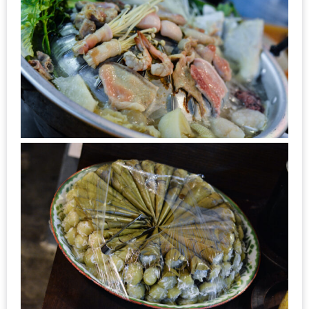
น้า
อ้วน
ติดต่อ
น้า
อ้วน
น้า
อ้วน
ชวน
คุย
นโยบาย
ความ
เป็น
ส่วน
ตัว