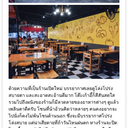
DISH
EVENT
ที่
ต้อง
ห้าม
พลาด
สำหรับ
ฤดู
หนาว
นี้
กับ
ด้วยความที่เป็นร้านเปิดใหม่ บรรยากาศเลยดูโล่งโปร่ง
สบายตา และสะอาดสะอ้านดีมาก โต๊ะเก้าอี้ก็สีสันสดใส
PING
รวมไปถึงผนังของร้านก็มีลวดลายของอาหารต่างๆ ดูแล้ว
FAI
เพลินตาดีครับ โซนที่น้าอ้วนคิดว่าหลายๆ คนคงอยากจะ
FESTIVAL
ไปนั่งก็คงไม่พ้นโซนด้านนอก ซึ่งจะมีบรรยากาศโปร่ง
2
โล่งสบาย แต่น่าเสียดายที่ถ้าวันไหนฝนตก ทางร้านจะปิด