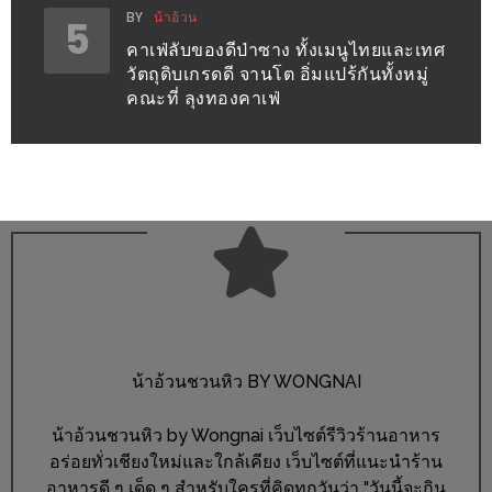
BY
น้าอ้วน
5
ส่วนลด
คาเฟ่ลับของดีป่าซาง ทั้งเมนูไทยและเทศ
พิเศษ
วัตถุดิบเกรดดี จานโต อิ่มแปร้กันทั้งหมู่
คณะที่ ลุงทองคาเฟ่
ร้าน
อาหาร
ใน
เชียงใหม่
หนาว
นัก
ใช่
ไหม?
แวะ
น้าอ้วนชวนหิว BY WONGNAI
ไป
ผิง
น้าอ้วนชวนหิว by Wongnai เว็บไซต์รีวิวร้านอาหาร
ไฟ
อร่อยทั่วเชียงใหม่และใกล้เคียง เว็บไซต์ที่แนะนำร้าน
อาหารดี ๆ เด็ด ๆ สำหรับใครที่คิดทุกวันว่า "วันนี้จะกิน