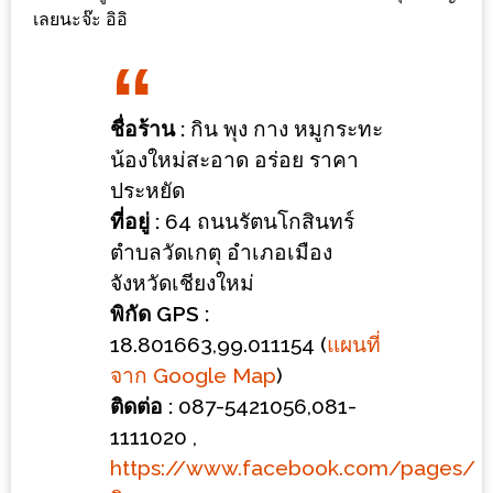
ร้าน
เลยนะจ๊ะ อิอิ
รวย
เสน่ห์
ของ
ชื่อร้าน :
กิน พุง กาง หมูกระทะ
เชียงใหม่
น้องใหม่สะอาด อร่อย ราคา
ที่
ประหยัด
ต้อง
ที่อยู่ :
64 ถนนรัตนโกสินทร์
ไป
ตำบลวัดเกตุ อำเภอเมือง
ลอง
จังหวัดเชียงใหม่
16
พิกัด GPS :
ร้าน
18.801663,99.011154 (
แผนที่
อร่อย
จาก Google Map
)
ที่
ติดต่อ :
087-5421056,081-
ต้อง
1111020 ,
มา
https://www.facebook.com/pages/