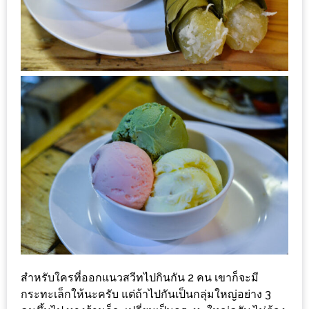
1
พา
เพื่อน
มา
ม่วน
กั๋น
บน
INSTAGRAM
รวม
โปร
โม
ชั่
นวัน
สำหรับใครที่ออกแนวสวีทไปกินกัน 2 คน เขาก็จะมี
แม่
กระทะเล็กให้นะครับ แต่ถ้าไปกันเป็นกลุ่มใหญ่อย่าง 3