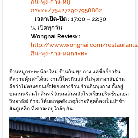
ลอง
กิน-พุง-กาง-หมู
ถนน
กระทะ/754272907958862
คน
เวลาเปิด-ปิด :
17:00 – 22:30
เดิน
น. เปิดทุกวัน
วัน
Wongnai Review :
อาทิตย์
http://www.wongnai.com/restaurant
ท่าแพ
กิน-พุง-กาง-หมูกระทะ
เชียงใหม่
ร้านหมูกระทะน้องใหม่ ร้านกิน พุง กาง แค่ชื่อก็การัน
CART
ตีความคุ้มค่าได้ละ งานนี้ใครกินแล้วไม่พุงกางกลับบ้าน
ถือว่าไม่ตรงคอนเซ็ปของทางร้าน ร้านกินพุงกาง ตั้งอยู่
CHECKOUT
บนถนนรัตนโกสินทร์ (ถนนเส้นหลังโรงเรียนปรินซ์รอแยล
วิทยาลัย) ถ้าจะให้บอกจุดสังเกตุก็ง่ายที่สุดก็คงเป็นป่าช้า
DRAFT
สันกู่เหล็ก ที่เขาจะอยู่ใกล้ๆ กัน
–
บาร์บีคิว
สาว