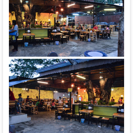
เหนือ
กับ
สลัด
หนุ่ม
บ้านนา
เมนู
เด็ด
จาก
ANNA
FARM
ที่
เอาชนะ
ใจ
กรรมการ
จาก
THE