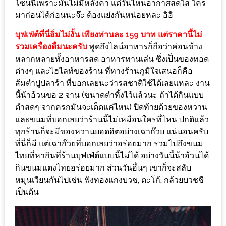
–
โซนนี้เพราะมันไม่มีหลังคา แต่วันไหนอากาศสดใส ใคร
ช็อป
มาก่อนได้ก่อนนะจ๊ะ ต้องแย่งกันหน่อยหละ อิอิ
ฟิน
บุฟเฟ่ต์ที่นี่อิ่มไม่งั้น เพียงท่านละ 159 บาท แต่ราคานี้ไม่
กิน
รวมเครื่องดื่มนะครับ
พูดถึงไลน์อาหารก็ถือว่าค่อนข้าง
เพลิน
หลากหลายทั้งอาหารสด อาหารทานเล่น ซึ่งเป็นของทอด
ต่างๆ และไฮไลท์ของร้าน ที่ทางร้านภูมิใจเสนอก็คือ
HFG
ส้มตำปูปลาร้า ที่บอกเลยนะว่ารสชาติใช้ได้เลยแหละ งาน
นี้น้าอ้วนขอ 2 จาน (ขนาดตำทิ้งไว้แล้วนะ ถ้าได้กินแบบ
E-
ตำสดๆ จากครกมันจะเด็ดแค่ไหน) ปิดท้ายด้วยของหวาน
NEWS
และขนมที่บอกเลยว่าร้านนี้ไม่เหมือนใครที่ไหน ปกติแล้ว
GAME
ทุกร้านก็จะมีของหวานยอดฮิตอย่างเฉาก๊วย แน่นอนครับ
(SABAI
ที่นี่ก็มี แต่เฉาก๊วยที่บอกเลยว่าอร่อยมาก รวมไปถึงขนม
SEAFOOD)
ไทยที่หากินที่ร้านบุฟเฟ่ต์แบบนี้ไม่ได้ อย่างวันนี้น้าอ้วนได้
กินขนมแตงไทยอร่อยมาก ส่วนวันอื่นๆ เขาก็จะสลับ
HOMEPRO
หมุนเวียนกันไปเช่น ฟังทองแกงบวช, ตะโก้, กล้วยบวชชี
FAIR
เป็นต้น
2017
เชียงใหม่