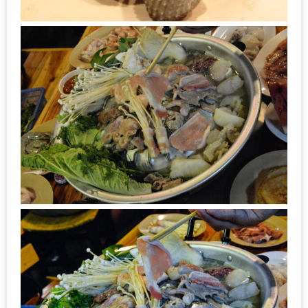
กับ
แผนที่
ร้าน
หมู
กระทะ
ทั่ว
เชียงใหม่
งบ
ไม่
บาน
ปลาย
อิ่ม
ชิ
ลล์
ไม่
เกิน