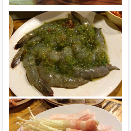
หิว
ข้าว
อะไร
เอ่ย
อร่อย
ที่สุด?
งาน
แฟร์
เรื่อง
บ้าน
ที่
ทุก
คน
ต้อง