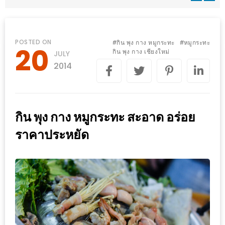
WONGNAI.COM
#มา
เดิน
นโยบาย
POSTED ON
กิน พุง กาง หมูกระทะ
หมูกระทะ
#
#
20
เล่น
กิน พุง กาง เชียงใหม่
JULY
ความ
กัน
2014
เป็น
มั้ย
ส่วน
ใน
ตัว
ฐานะ
กิน พุง กาง หมูกระทะ สะอาด อร่อย
อะไร
ราคาประหยัด
ก็ได้
…
งาน
เดียว
ที่
ครบ
ครั้ง