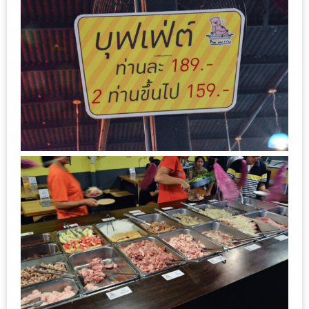
งาน
เดียว
ทั้ง
ช้อป
กิน
เที่ยว
พร้อม
โปร
โม
ชั่น
สำหรับ
คน
รัก
บ้าน
มากมาย