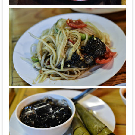
นโยบาย
ความ
เป็น
ส่วน
ตัว
ประกาศ
ผล
ผู้
โชค
ดี
กับ
น้า
อ้วน
ครั้ง
ที่