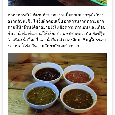
ชม
มาก
ตักอาหารกันได้ตามอัธยาศัย งานนี้บอกเลยว่าพุงไม่กาง
ที่สุด
อย่ากลับนะจ๊ะ ไม่งั้นผิดคอนเซ็ป อาหารหลากหลายมาก
ประจำ
ตามที่น้าอ้วนได้สาธยายไว้ในข้อความด้านบน และเกือบ
ลืมว่าน้ำจิ้มที่นี่เขามีให้เลือกถึง 4 รสชาติด้วยกัน ทั้งซีฟู๊ด
ปี
(2 ชนิด) น้ำจิ้มสุกี้ และน้ำจิ้มแจ่ว ลองตักมาชิมดูใครชอบ
2557
รสไหน ก็โซ้ยกันตามอัธยาศัยเลยจ้าาาาา
กิจกรรม
ชิง
รางวัล
กับ
สมาชิก
ENEWS
น้า
อ้วน
ชวน