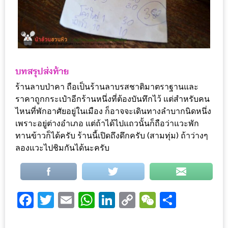
นโยบาย
ความ
เป็น
ส่วน
ตัว
ร้านลาบป่าคา ถือเป็นร้านลาบรสชาติมาตราฐานและ
ประกาศ
ราคาถูกกระเป๋าอีกร้านหนึ่งที่ต้องบันทึกไว้ แต่สำหรับคน
ผล
ไหนที่พักอาศัยอยู่ในเมือง ก็อาจจะเดินทางลำบากนิดหนึ่ง
เพราะอยู่ต่างอำเภอ แต่ถ้าได้ไปแถวนั้นก็ถือว่าแวะพัก
ผู้
ทานข้าวก็ได้ครับ ร้านนี้เปิดถึงดึกครับ (สามทุ่ม) ถ้าว่างๆ
โชค
ลองแวะไปชิมกันได้นะครับ
ดี
กับ
น้า
Facebook
Twitter
Email
WhatsApp
LinkedIn
Copy
WeChat
Share
อ้วน
ครั้ง
Link
ที่