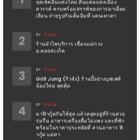
รับ
จุดเช็คอินแห่งใหม่ ดินแดนแห่งเมือง
สวรรค์ ครบพร้อมสรรพ์ของการมาเยี่ยม
ประทาน
เยือน ถ่ายรูปกันเต็มอิ่มที่ แดนเทวดา
อาหาร
มูลค่า
BY
น้าอ้วน
1,000
2
ร้านอำไพบริการ เขื่อนแม่กวง
บาท
อ.ดอยสะเก็ด
ฟรี
3
BY
น้าอ้วน
รางวัล
3
Grill Jung (กิวจัง) ร้านปิ้งย่างบุฟเฟต์
น้องใหม่ สุดคุ้ม
วัน
แม่
สุด
BY
น้าอ้วน
4
พิเศษ
มาฟิวกู้ดกันให้สุด แล้วหยุดอยู่ที่ร้านสวย
ร่มรื่น อาหารเครื่องดื่มไม่แพง และที่พัก
โปร
พร้อมในราคาประหยัดที่ สวนอาหาร ฟิ
โม
วกู้ด แม่ทา
ชั่น