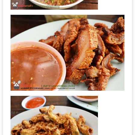
200
บาท
ชี้
เบาะแส
ความ
อร่อย
ตาม
รอย
น้า
อ้วน
ชวน
หิว
ติดต่อ