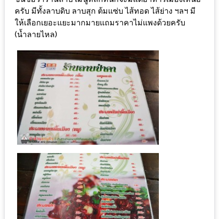
ทำไม
ครับ มีทั้งลาบดิบ ลาบสุก ต้มแซ่บ ไส้ทอด ไส้ย่าง ฯลฯ มี
เรา
ให้เลือกเยอะแยะมากมายแถมราคาไม่แพงด้วยครับ
ไม่
(น้ำลายไหล)
ทำ
อาหาร
ทาน
เอง?
SHOP
TOP
10
รีวิว
ร้าน
อาหาร
ที่
เข้า