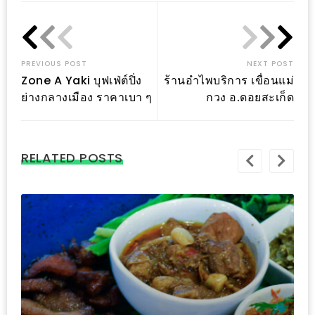
1
พา
PREVIOUS POST
NEXT POST
เพื่อน
Zone A Yaki บุฟเฟ่ต์ปิ่ง
ร้านอำไพบริการ เขื่อนแม่
มา
ย่างกลางเมือง ราคาเบา ๆ
กวง อ.ดอยสะเก็ด
ม่วน
กั๋น
บน
RELATED POSTS
INSTAGRAM
รวม
โปร
โม
ชั่
นวัน
แม่