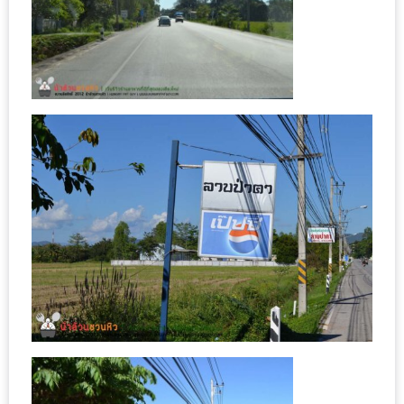
เหนือ
กับ
สลัด
หนุ่ม
บ้านนา
เมนู
เด็ด
จาก
ANNA
FARM
ที่
เอาชนะ
ใจ
กรรมการ
จาก
THE