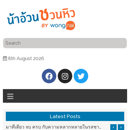
ร้าน
“เป็น
อาหาร
แสน”
แนะนำ
[PR]
8th August 2026
อิ่ม
เลือก
ร้าน
รับ
อาหาร
โชค
ที่
ที่
ต้องการ
โรงแรม
ศิริ
ติดต่อ
ปัน
Latest Posts
น้า
นาฯ
อ้วน
รสชาติที่ Chez Nous สันกำแพง
มาที่เดียว จบ ครบ กับความหลากหลายในรสชาติที่นำมาจากทั่วเมืองจีนที่ HAN The Chinese Cuisine
เชียงใหม่