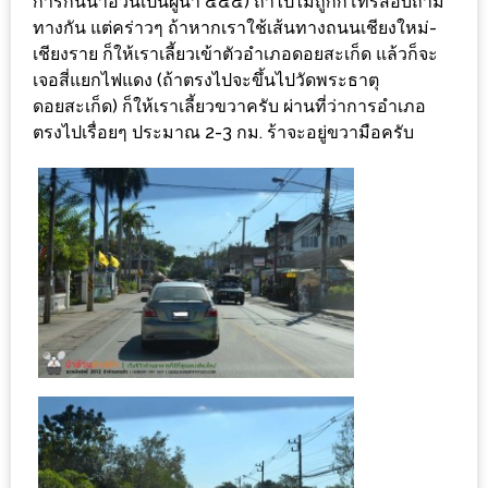
ลอง
การกินน้าอ้วนเป็นผู้นำ ๕๕๕) ถ้าไปไม่ถูกก็โทรสอบถาม
ทางกัน แต่คร่าวๆ ถ้าหากเราใช้เส้นทางถนนเชียงใหม่-
ถนน
เชียงราย ก็ให้เราเลี้ยวเข้าตัวอำเภอดอยสะเก็ด แล้วก็จะ
คน
เจอสี่แยกไฟแดง (ถ้าตรงไปจะขึ้นไปวัดพระธาตุ
เดิน
ดอยสะเก็ด) ก็ให้เราเลี้ยวขวาครับ ผ่านที่ว่าการอำเภอ
วัน
ตรงไปเรื่อยๆ ประมาณ 2-3 กม. ร้าจะอยู่ขวามือครับ
อาทิตย์
ท่าแพ
เชียงใหม่
CART
CHECKOUT
DRAFT
–
บาร์บีคิว
สาว