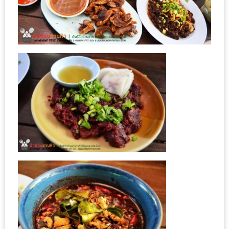
มา
พบ
สินค้า
เรื่อง
บ้าน
คุ้ม
ครบ
จบ
ที่
เดียว
HOMEPRO
FAIR
2017
เชียงใหม่
จัด
เต็ม