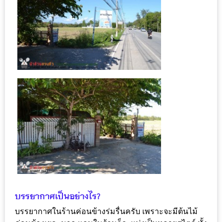
DISH
EVENT
ที่
ต้อง
ห้าม
พลาด
สำหรับ
ฤดู
หนาว
นี้
กับ
PING
FAI
FESTIVAL
2
บรรยากาศในร้านค่อนข้างร่มรื่นครับ เพราะจะมีต้นไม้