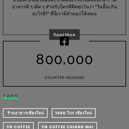
อาหารดี ๆ เด็ด ๆ สำหรับใครที่คิดทุกวันว่า "วันนี้จะกิน
ส่วนลด
อะไรดี?" ที่นี่เรามีคำตอบให้เสมอ
พิเศษ
ร้าน
อาหาร
Read More
ใน
เชียงใหม่
,
8
0
0
0
0
0
หนาว
นัก
COUNTER HEADING
ใช่
ไหม?
TAGS
แวะ
ไป
ผิง
​ ร้านอาหารเชียงใหม่
1000 โบก เชียงใหม่
ไฟ
119 COFFEE
119 COFFEE CHIANG MAI