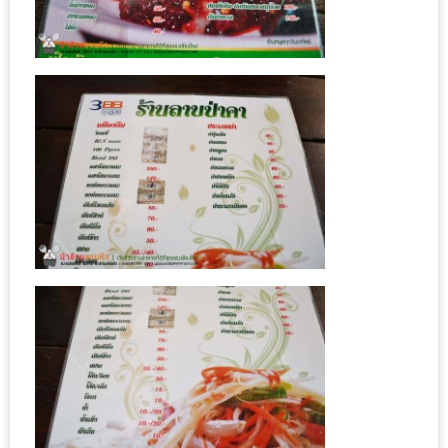
ชม
มาก
ที่สุด
ประจำ
ปี
2557
กิจกรรม
ชิง
รางวัล
กับ
สมาชิก
ENEWS
น้า
อ้วน
ชวน