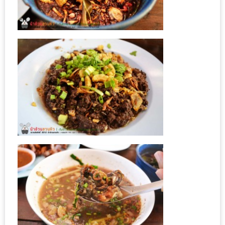
กับ
แผนที่
ร้าน
หมู
กระทะ
ทั่ว
เชียงใหม่
งบ
ไม่
บาน
ปลาย
อิ่ม
ชิ
ลล์
ไม่
เกิน