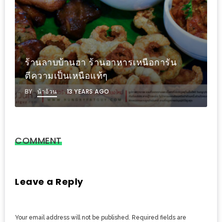
แห่ง
ชาติ
2557
ร้าน
ร้านลาบบ้านฮา ร้านอาหารเหนือการัน
หมู
ตีความเป็นเหนือแท้ๆ
กระทะ
BY
น้าอ้วน
13 YEARS AGO
ทั่ว
เชียงใหม่
TOP30
ราคา
COMMENT
ไม่
เกิน
Leave a Reply
200
บาท
รีวิว
Your email address will not be published.
Required fields are