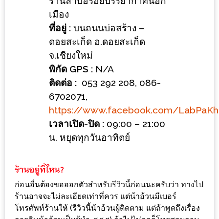
ร้านลาบอร่อยบรรยากาศนอก
ร้าน
เมือง
รวย
ที่อยู่ :
บนถนนบ่อสร้าง –
เสน่ห์
ดอยสะเก็ด อ.ดอยสะเก็ด
ของ
จ.เชียงใหม่
เชียงใหม่
พิกัด GPS :
N/A
ที่
ติดต่อ :
053 292 208, 086-
ต้อง
6702071,
ไป
https://www.facebook.com/LabPaKh
ลอง
เวลาเปิด-ปิด :
09:00 – 21:00
น. หยุดทุกวันอาทิตย์
16
ร้าน
อร่อย
ที่
ก่อนอื่นต้องขอออกตัวสำหรับรีวิวนี้ก่อนนะครับว่า ทางไป
ต้อง
ร้านอาจจะไม่ละเอียดเท่าที่ควร แต่น้าอ้วนมีเบอร์
มา
โทรศัพท์ร้านให้ (รีวิวนี้น้าอ้วนผู้ติดตาม แต่ถ้าพูดถึงเรื่อง