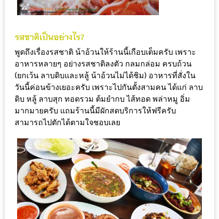
หิว
ข้าว
อะไร
พูดถึงเรื่องรสชาติ น้าอ้วนให้ร้านนี้เกือบเต็มครับ เพราะ
เอ่ย
อาหารหลายๆ อย่างรสชาติลงตัว กลมกล่อม ครบถ้วน
อร่อย
(ยกเว้น ลาบดิบและหลู้ น้าอ้วนไม่ได้ชิม) อาหารที่สั่งใน
ที่สุด?
วันนี้ค่อนข้างเยอะครับ เพราะไปกันตั้งสามคน ได้แก่ ลาบ
ดิบ หลู้ ลาบสุก ทอดรวม ต้มยำกบ ไส้ทอด พล่าหมู อิ่ม
งาน
มากมายครับ แถมร้านนี้มีผักสดบริการให้ฟรีครับ
สามารถไปตักได้ตามใจชอบเลย
แฟร์
เรื่อง
บ้าน
ที่
ทุก
คน
ต้อง