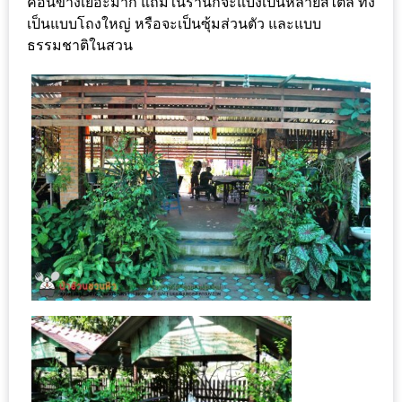
–
ค่อนข้างเยอะมาก แถมในร้านก็จะแบ่งเป็นหลายสไตล์ ทั้ง
เป็นแบบโถงใหญ่ หรือจะเป็นซุ้มส่วนตัว และแบบ
ช็อป
ธรรมชาติในสวน
ฟิน
กิน
เพลิน
HFG
E-
NEWS
GAME
(SABAI
SEAFOOD)
HOMEPRO
FAIR
2017
เชียงใหม่