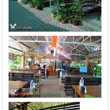
MAPS
MY
ACCOUNT
NEW
FACEBOOK
TIMELINE
POLICY
OKTOBERFEST
ครั้ง
ที่
2
เทศกาล
เบียร์
ที่