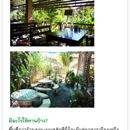
ใหญ่
ที่สุด
ใน
โลก
กับ
โรง
แรม
ฮอ
ลิ
เดย์
อินน์
เชียงใหม่
PANDA
TIME
:
ขึ้นชื่อว่าร้านลาบ เมนูหลักที่นี่ก็จะมีแต่อาหารเมืองเหนือ