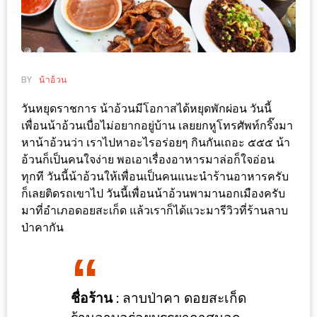
ช้อป
ชิ
ลล์
ชิม
BY
น้าอ้วน
ที่
วันหยุดราชการ น้าอ้วนมีโอกาสได้หยุดพักผ่อน วันนี้
HIMMA
เพื่อนน้าอ้วนเบื่อไม่อยากอยู่บ้าน เลยยกหูโทรศัพท์กริ๊งมา
MARKET
หาน้าอ้วนว่า เราไปหาอะไรอร่อยๆ กินกันเถอะ ๕๕๕ น้า
FESTIVAL
อ้วนก็เป็นคนใจง่าย พอเอาเรื่องอาหารมาล่อก็ใจอ่อน
ทุกที วันนี้น้าอ้วนให้เพื่อนเป็นคนแนะนำร้านอาหารครับ
10
ก็เลยติดรถเขาไป วันนี้เพื่อนน้าอ้วนพามานอกเมืองครับ
ร้าน
มาที่อำเภอดอยสะเก็ด แล้วเราก็ได้แวะมารีวิวที่ร้านลาบ
พ่อ
ป่าคากัน
ค้า
แซ่บ
แม่ค้า
ชื่อร้าน :
ลาบป่าคา ดอยสะเก็ด
สวย