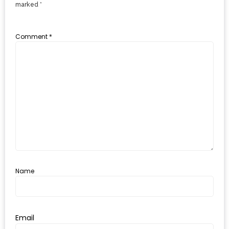
marked
*
ดี
กับ
Comment
*
วงใน
แจก
ฟรี
LINE
GIFTCODE!
ลายแทง
ความ
อร่อย
ทั่ว
Name
เชียงใหม่
ลุ้น
Email
บัตร