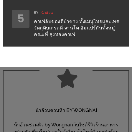
เด็ด
BY
น้าอ้วน
5
สำหรับ
คาเฟ่ลับของดีป่าซาง ทั้งเมนูไทยและเทศ
คุณ
วัตถุดิบเกรดดี จานโต อิ่มแปร้กันทั้งหมู่
แม่
คณะที่ ลุงทองคาเฟ่
ที่รัก
2560
สบาย
ใจ๋…
สไตล์
นิมมาน
(ดี
คอน
น้าอ้วนชวนหิว BY WONGNAI
โด
นิม)
น้าอ้วนชวนหิว by Wongnai เว็บไซต์รีวิวร้านอาหาร
เชียงใหม่
อร่อยทั่วเชียงใหม่และใกล้เคียง เว็บไซต์ที่แนะนำร้าน