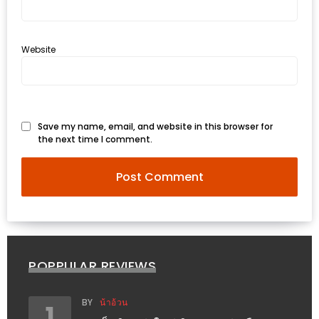
รับ
ประทาน
บุฟเฟ่ต์
Website
ฟรี
ที่
LE
CRYSTAL
Save my name, email, and website in this browser for
the next time I comment.
เชียงใหม่
ฟรี
2
ท่าน
ลุ้น
รับ
POPPULAR REVIEWS
GIFT
VOUCHER
BY
น้าอ้วน
1