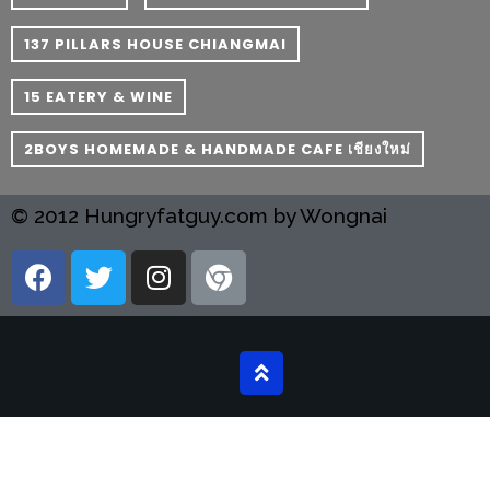
อุ่นๆ
ปิ้ง
137 PILLARS HOUSE CHIANGMAI
มาร์ช
เมล
15 EATERY & WINE
โล่
2BOYS HOMEMADE & HANDMADE CAFE เชียงใหม่
พร้อม
ชิม
© 2012 Hungryfatguy.com by Wongnai
และ
ช้อป
ที่
เดียว
ครบ
ที่
งาน
LEO
PRESENTS