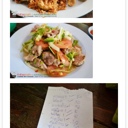
น้า
อ้วน
ติดต่อ
น้า
อ้วน
น้า
อ้วน
ชวน
คุย
นโยบาย
ความ
เป็น
ส่วน
ตัว