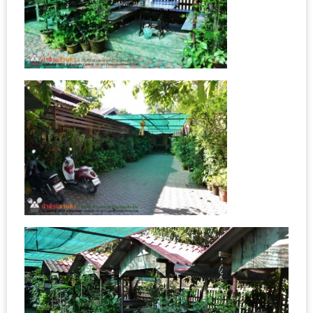
งาน
เดียว
ทั้ง
ช้อป
กิน
เที่ยว
พร้อม
โปร
โม
ชั่น
สำหรับ
คน
รัก
บ้าน
มากมาย