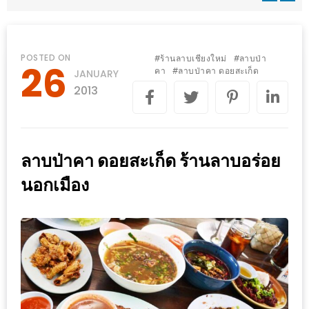
WONGNAI.COM
#มา
เดิน
นโยบาย
POSTED ON
ร้านลาบเชียงใหม่
ลาบป่า
#
#
26
เล่น
คา
ลาบป่าคา ดอยสะเก็ด
#
JANUARY
ความ
กัน
2013
เป็น
มั้ย
ส่วน
ใน
ตัว
ฐานะ
ลาบป่าคา ดอยสะเก็ด ร้านลาบอร่อย
อะไร
นอกเมือง
ก็ได้
…
งาน
เดียว
ที่
ครบ
ครั้ง