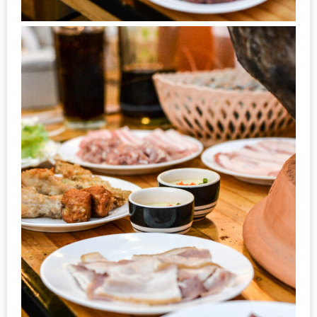
200
บาท
ชี้
เบาะแส
ความ
อร่อย
ตาม
รอย
น้า
อ้วน
ชวน
หิว
ติดต่อ