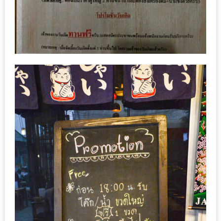
ทำไม
เรา
ไม่
ทำ
อาหาร
ทาน
เอง?
SHOP
TOP
10
รีวิว
ร้าน
อาหาร
ที่
เข้า