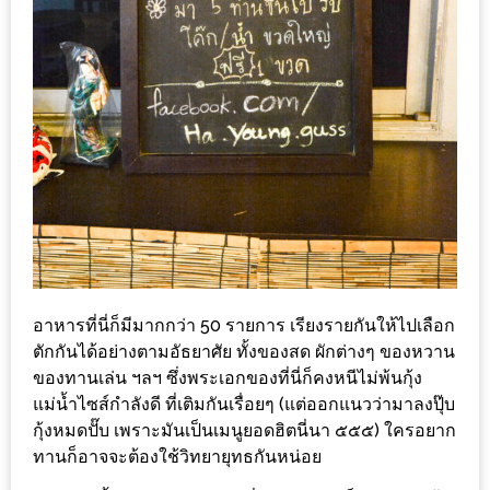
ชม
มาก
ที่สุด
ประจำ
ปี
2557
กิจกรรม
ชิง
รางวัล
กับ
อาหารที่นี่ก็มีมากกว่า 50 รายการ เรียงรายกันให้ไปเลือก
สมาชิก
ตักกันได้อย่างตามอัธยาศัย ทั้งของสด ผักต่างๆ ของหวาน
ของทานเล่น ฯลฯ ซึ่งพระเอกของที่นี่ก็คงหนีไม่พ้นกุ้ง
ENEWS
แม่น้ำไซส์กำลังดี ที่เติมกันเรื่อยๆ (แต่ออกแนวว่ามาลงปุ๊บ
น้า
กุ้งหมดปั๊บ เพราะมันเป็นเมนูยอดฮิตนี่นา ๕๕๕) ใครอยาก
อ้วน
ทานก็อาจจะต้องใช้วิทยายุทธกันหน่อย
ชวน