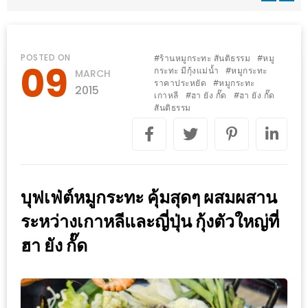
WONGNAI.COM
#มา
เดิน
นโยบาย
POSTED ON
ร้านหมูกระทะ สันติธรรม
หมู
#
#
09
เล่น
กระทะ มีกุ้งแม่น้ำ
หมูกระทะ
#
MARCH
ความ
ราคาประหยัด
หมูกระทะ
#
กัน
2015
เป็น
เกาหลี
ฮา ยัง กั๊ด
ฮา ยัง กั๊ด
#
#
มั้ย
สันติธรรม
ส่วน
ใน
ตัว
ฐานะ
อะไร
ก็ได้
บุฟเฟ่ต์หมูกระทะ คุ้มสุดๆ ผสมผสาน
…
ระหว่างเกาหลีและญี่ปุ่น กุ้งตัวใหญ่ที่
งาน
ฮา ยัง กั๊ด
เดียว
ที่
ครบ
ครั้ง