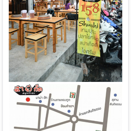
DISH
EVENT
ที่
ต้อง
ห้าม
พลาด
สำหรับ
ฤดู
หนาว
นี้
กับ
PING
FAI
FESTIVAL
2