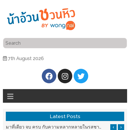
ร้าน
“เป็น
อาหาร
แสน”
แนะนำ
[PR]
7th August 2026
อิ่ม
เลือก
ร้าน
รับ
อาหาร
โชค
ที่
ที่
ต้องการ
โรงแรม
ศิริ
ติดต่อ
ปัน
Latest Posts
น้า
นาฯ
อ้วน
มาที่เดียว จบ ครบ กับความหลากหลายในรสชาติที่นำมาจากทั่วเมืองจีนที่ HAN The Chinese Cuisine
แวะมาชิลยามเย็น กับจุดเช็คอินชมวิวดอยสุเทพสุดฟิน เครื่องดื่มและอาหารครบครันที่ Pool House
เชียงใหม่