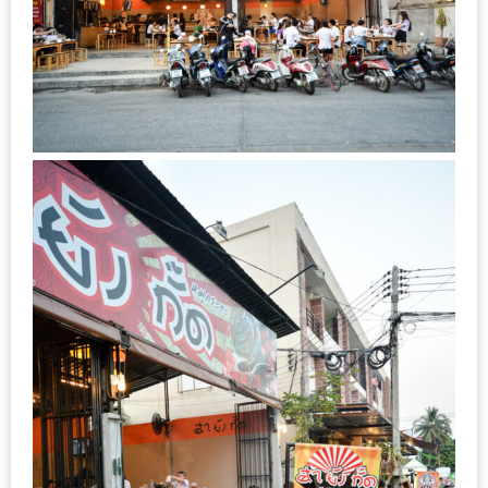
เหนือ
กับ
สลัด
หนุ่ม
บ้านนา
เมนู
เด็ด
จาก
ANNA
FARM
ที่
เอาชนะ
ใจ
กรรมการ
จาก
THE