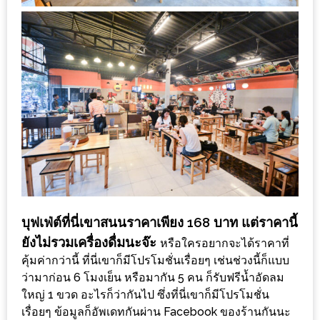
MAPS
MY
ACCOUNT
NEW
FACEBOOK
TIMELINE
POLICY
OKTOBERFEST
ครั้ง
บุฟเฟ่ต์ที่นี่เขาสนนราคาเพียง 168 บาท แต่ราคานี้
ที่
ยังไม่รวมเครื่องดื่มนะจ๊ะ
หรือใครอยากจะได้ราคาที่
2
คุ้มค่ากว่านี้ ที่นี่เขาก็มีโปรโมชั่นเรื่อยๆ เช่นช่วงนี้ก็แบบ
เทศกาล
ว่ามาก่อน 6 โมงเย็น หรือมากัน 5 คน ก็รับฟรีน้ำอัดลม
เบียร์
ใหญ่ 1 ขวด อะไรก็ว่ากันไป ซึ่งที่นี่เขาก็มีโปรโมชั่น
ที่
เรื่อยๆ ข้อมูลก็อัพเดทกันผ่าน Facebook ของร้านกันนะ