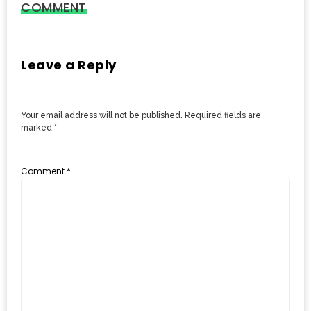
อั้น
COMMENT
กิน
ไม่
ยั้ง
Leave a Reply
หมู
กระทะ
Your email address will not be published.
Required fields are
&
marked
*
ทะเล
เผา
Comment
*
เชียงใหม่
งบ
ไม่
บาน
ปลาย
ไม่
เกิน