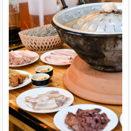
กับ
แผนที่
ร้าน
หมู
กระทะ
ทั่ว
เชียงใหม่
งบ
ไม่
บาน
ปลาย
อิ่ม
ชิ
ลล์
ไม่
เกิน