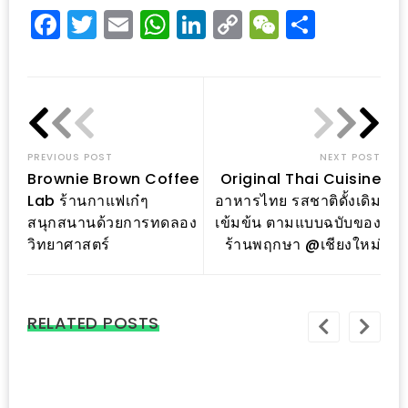
งด้วย
Facebook
Twitter
Email
WhatsApp
LinkedIn
Copy
WeChat
Share
HUAWEI
Link
G7
PLUS
สมา
ร์ท
PREVIOUS POST
NEXT POST
โฟน
Brownie Brown Coffee
Original Thai Cuisine
ที่
Lab ร้านกาแฟเก๋ๆ
อาหารไทย รสชาติดั้งเดิม
เอาใจ
สนุกสนานด้วยการทดลอง
เข้มข้น ตามแบบฉบับของ
ขา
วิทยาศาสตร์
ร้านพฤกษา @เชียงใหม่
กิน
โดย
เฉพาะ
RELATED POSTS
อิ่ม
ไม่