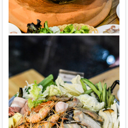
ส่วนลด
พิเศษ
ร้าน
อาหาร
ใน
เชียงใหม่
หนาว
นัก
ใช่
ไหม?
แวะ
ไป
ผิง
ไฟ