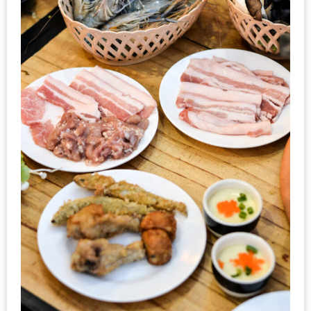
1
พา
เพื่อน
มา
ม่วน
กั๋น
บน
INSTAGRAM
รวม
โปร
โม
ชั่
นวัน
แม่