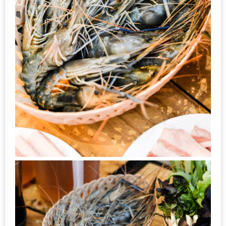
นโยบาย
ความ
เป็น
ส่วน
ตัว
ประกาศ
ผล
ผู้
โชค
ดี
กับ
น้า
อ้วน
ครั้ง
ที่