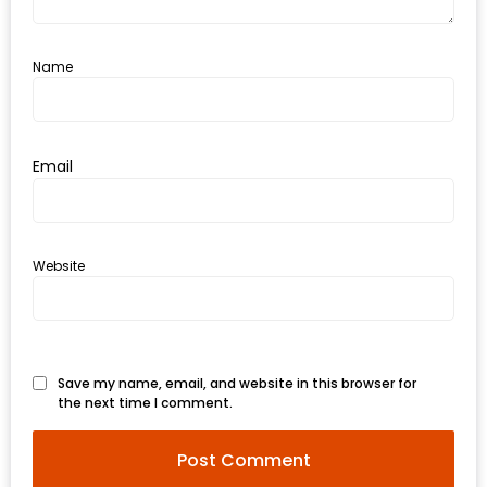
300
บาท
Name
เกี่ยว
กับ
เว็บ
Email
น้า
อ้วน
ชวน
Website
หิว
เจ้าของ
ร้าน
Save my name, email, and website in this browser for
แนะนำ
the next time I comment.
ร้าน
เพื่อน