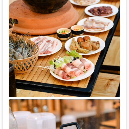
มา
พบ
สินค้า
เรื่อง
บ้าน
คุ้ม
ครบ
จบ
ที่
เดียว
HOMEPRO
FAIR
2017
เชียงใหม่
จัด
เต็ม