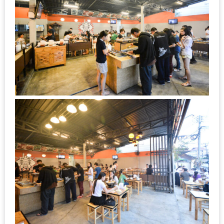
งาน
เดียว
ทั้ง
ช้อป
กิน
เที่ยว
พร้อม
โปร
โม
ชั่น
สำหรับ
คน
รัก
บ้าน
มากมาย