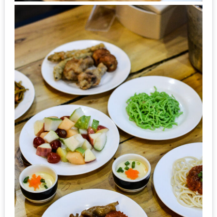
แห่ง
ชาติ
2557
ร้าน
หมู
กระทะ
ทั่ว
เชียงใหม่
TOP30
ราคา
ไม่
เกิน
200
บาท
รีวิว