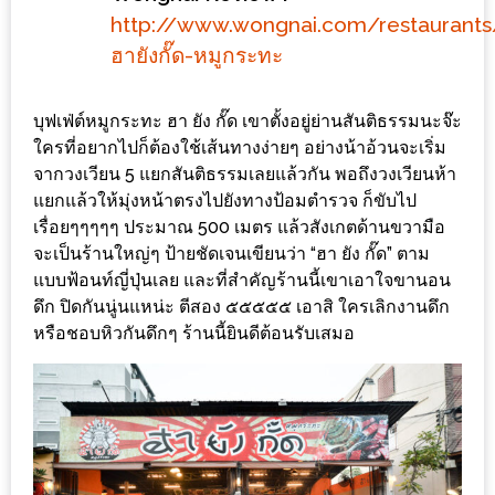
ลอง
http://www.wongnai.com/restaurants
ถนน
ฮายังกั๊ด-หมูกระทะ
คน
เดิน
บุฟเฟ่ต์หมูกระทะ ฮา ยัง กั๊ด เขาตั้งอยู่ย่านสันติธรรมนะจ๊ะ
วัน
ใครที่อยากไปก็ต้องใช้เส้นทางง่ายๆ อย่างน้าอ้วนจะเริ่ม
อาทิตย์
จากวงเวียน 5 แยกสันติธรรมเลยแล้วกัน พอถึงวงเวียนห้า
ท่าแพ
แยกแล้วให้มุ่งหน้าตรงไปยังทางป้อมตำรวจ ก็ขับไป
เชียงใหม่
เรื่อยๆๆๆๆๆ ประมาณ 500 เมตร แล้วสังเกตด้านขวามือ
จะเป็นร้านใหญ่ๆ ป้ายชัดเจนเขียนว่า “ฮา ยัง กั๊ด” ตาม
CART
แบบฟ้อนท์ญี่ปุ่นเลย และที่สำคัญร้านนี้เขาเอาใจขานอน
ดึก ปิดกันนู่นแหน่ะ ตีสอง ๕๕๕๕๕ เอาสิ ใครเลิกงานดึก
CHECKOUT
หรือชอบหิวกันดึกๆ ร้านนี้ยินดีต้อนรับเสมอ
DRAFT
–
บาร์บีคิว
สาว