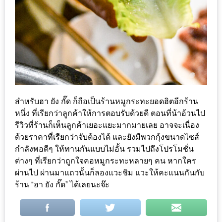
ะ
สุด
เด็ด
ที่
AIKO
(THE
UP,
สำหรับฮา ยัง กั๊ด ก็ถือเป็นร้านหมูกระทะยอดฮิตอีกร้าน
RAMA
หนึ่ง ที่เรียกว่าลูกค้าให้การตอบรับด้วยดี ตอนที่น้าอ้วนไป
3)
รีวิวที่ร้านก็เห็นลูกค้าเยอะแยะมากมายเลย อาจจะเนื่อง
ด้วยราคาที่เรียกว่าจับต้องได้ และยังมีพวกกุ้งขนาดไซส์
อาหาร
กำลังพอดีๆ ให้ทานกันแบบไม่อั้น รวมไปถึงโปรโมชั่น
โดน
ต่างๆ ที่เรียกว่าถูกใจคอหมูกระทะหลายๆ คน หากใคร
ผ่านไป ผ่านมาแถวนั้นก็ลองแวะชิม แวะให้คะแนนกันกับ
ใจ
ร้าน “ฮา ยัง กั๊ด” ได้เลยนะจ๊ะ
ภาพ
ใส
ปิ๊