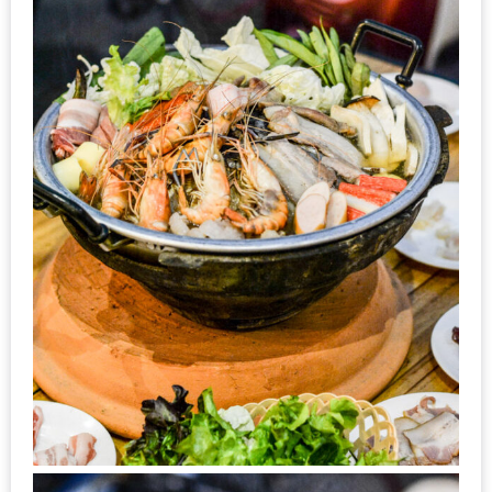
รับ
ประทาน
อาหาร
มูลค่า
1,000
บาท
ฟรี
3
รางวัล
วัน
แม่
สุด
พิเศษ
โปร
โม
ชั่น