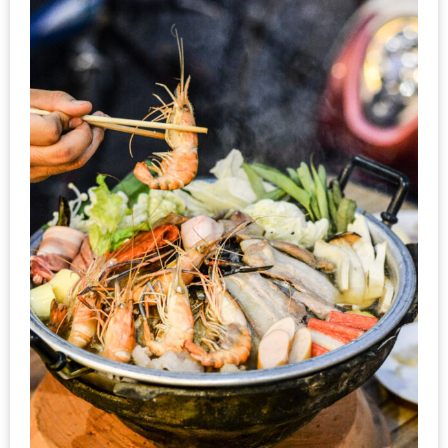
เด็ด
สำหรับ
คุณ
แม่
ที่รัก
2560
สบาย
ใจ๋…
สไตล์
นิมมาน
(ดี
คอน
โด
นิม)
เชียงใหม่