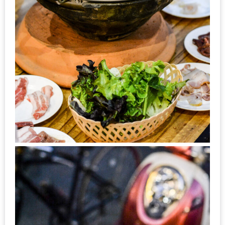
รับ
ประทาน
บุฟเฟ่ต์
ฟรี
ที่
LE
CRYSTAL
เชียงใหม่
ฟรี
2
ท่าน
ลุ้น
รับ
GIFT
VOUCHER