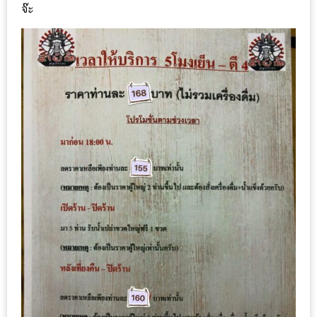
จ๊ะ
ใหญ่
ที่สุด
ใน
โลก
กับ
โรง
แรม
ฮอ
ลิ
เดย์
อินน์
เชียงใหม่
PANDA
TIME
: