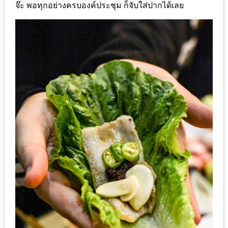
PINGFAI
จ๊ะ พอทุกอย่างครบองค์ประชุม ก็จับใส่ปากได้เลย
FESTIVAL
3
อาหาร
ญี่ปุ่น
ระดับ
พรีเมียม
พร้อม
สุ
กี้
เนื้อ
หมู
ดำ
คู
โร
บูต