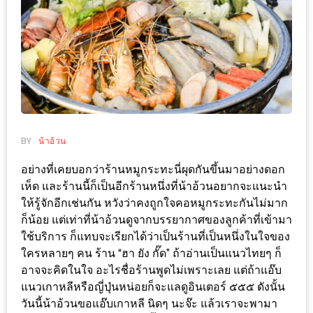
ช้อป
ชิ
ลล์
ชิม
ที่
HIMMA
MARKET
BY
น้าอ้วน
FESTIVAL
อย่างที่เคยบอกว่าร้านหมูกระทะนี่ผุดกันขึ้นมาอย่างดอก
10
เห็ด และร้านนี้ก็เป็นอีกร้านหนึ่งที่น้าอ้วนอยากจะแนะนำ
ร้าน
ให้รู้จักอีกเช่นกัน หวังว่าคงถูกใจคอหมูกระทะกันไม่มาก
ก็น้อย แต่เท่าที่น้าอ้วนดูจากบรรยากาศของลูกค้าที่เข้ามา
พ่อ
ใช้บริการ ก็แทบจะเรียกได้ว่าเป็นร้านที่เป็นหนึ่งในใจของ
ค้า
ใครหลายๆ คน ร้าน “ฮา ยัง กั๊ด” ถ้าอ่านเป็นแนวไทยๆ ก็
แซ่บ
อาจจะคิดในใจ อะไรชื่อร้านพูดไม่เพราะเลย แต่ถ้าแอ๊บ
แม่ค้า
แนวเกาหลีหรือญี่ปุ่นหน่อยก็จะแลดูอินเตอร์ ๕๕๕ ดังนั้น
สวย
วันนี้น้าอ้วนขอแอ๊บเกาหลี นิดๆ นะจ๊ะ แล้วเราจะพามา