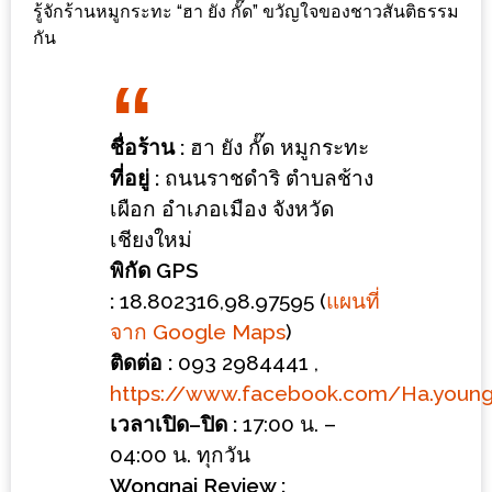
ร้าน
รู้จักร้านหมูกระทะ “ฮา ยัง กั๊ด” ขวัญใจของชาวสันติธรรม
กัน
รวย
เสน่ห์
ของ
เชียงใหม่
ชื่อร้าน
:
ฮา ยัง กั๊ด หมูกระทะ
ที่
ที่อยู่
:
ถนนราชดำริ ตำบลช้าง
ต้อง
เผือก อำเภอเมือง จังหวัด
ไป
เชียงใหม่
ลอง
พิกัด
GPS
:
18.802316,98.97595 (
แผนที่
16
จาก Google Maps
)
ร้าน
ติดต่อ
:
093 2984441 ,
อร่อย
https://www.facebook.com/Ha.young
ที่
เวลาเปิด
–
ปิด
:
17:00 น. –
ต้อง
04:00 น. ทุกวัน
มา
Wongnai Review :