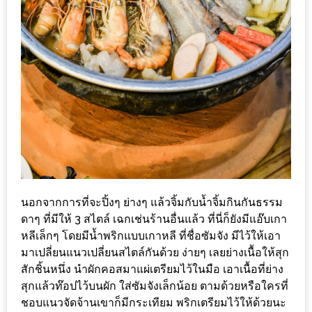
อุ่นๆ
ปิ้ง
มาร์ช
เมล
โล่
พร้อม
ชิม
และ
ช้อป
ที่
เดียว
นอกจากการที่จะปิ้งๆ ย่างๆ แล้วจิ้มกับน้ำจิ้มกินกันธรรม
ครบ
ดาๆ ที่มีให้ 3 สไตล์ เฉกเช่นร้านอื่นแล้ว ที่นี่ก็ยังมีแอ๊บเกา
ที่
หลีเล็กๆ โดยมีน้ำพริกแบบเกาหลี ที่ชื่อซัมจัง มีไว้ให้เอา
มาเปลี่ยนแนวเปลี่ยนสไตล์กันด้วย ง่ายๆ เลยย่างเนื้อให้สุก
งาน
สักชิ้นหนึ่ง นำผักคอสมาแผ่เตรียมไว้ในมือ เอาเนื้อที่ย่าง
LEO
สุกแล้วท๊อปไว้บนผัก ใส่ซัมจังเล็กน้อย ตามด้วยหรือใครที่
PRESENTS
ชอบแนวจัดจ้านเขาก็มีกระเทียม พริกเตรียมไว้ให้ด้วยนะ