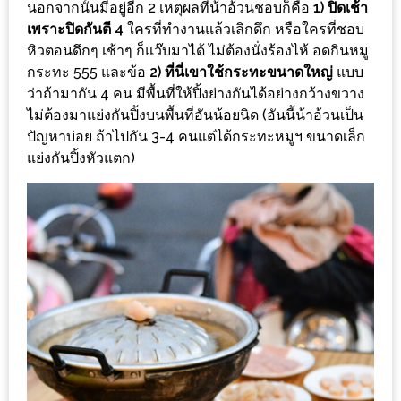
นอกจากนั้นมีอยู่อีก 2 เหตุผลที่น้าอ้วนชอบก็คือ
1) ปิดเช้า
หิว
เพราะปิดกันตี 4
ใครที่ทำงานแล้วเลิกดึก หรือใครที่ชอบ
หิวตอนดึกๆ เช้าๆ ก็แว๊บมาได้ ไม่ต้องนั่งร้องไห้ อดกินหมู
ข้าว
กระทะ 555 และข้อ
2) ที่นี่เขาใช้กระทะขนาดใหญ่
แบบ
อะไร
ว่าถ้ามากัน 4 คน มีพื้นที่ให้ปิ้งย่างกันได้อย่างกว้างขวาง
เอ่ย
ไม่ต้องมาแย่งกันปิ้งบนพื้นที่อันน้อยนิด (อันนี้น้าอ้วนเป็น
อร่อย
ปัญหาบ่อย ถ้าไปกัน 3-4 คนแต่ได้กระทะหมูฯ ขนาดเล็ก
ที่สุด?
แย่งกันปิ้งหัวแตก)
งาน
แฟร์
เรื่อง
บ้าน
ที่
ทุก
คน
ต้อง