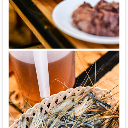
น้า
อ้วน
ติดต่อ
น้า
อ้วน
น้า
อ้วน
ชวน
คุย
นโยบาย
ความ
เป็น
ส่วน
ตัว