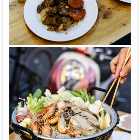
ดี
กับ
วงใน
แจก
ฟรี
LINE
GIFTCODE!
ลายแทง
ความ
อร่อย
ทั่ว
เชียงใหม่
ลุ้น
บัตร