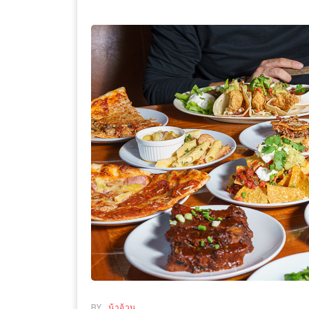
WONGNAI.COM
#มา
เดิน
นโยบาย
เล่น
ความ
กัน
เป็น
มั้ย
ส่วน
ใน
ตัว
ฐานะ
อะไร
ก็ได้
…
งาน
เดียว
ที่
ครบ
ครั้ง
BY
น้าอ้วน