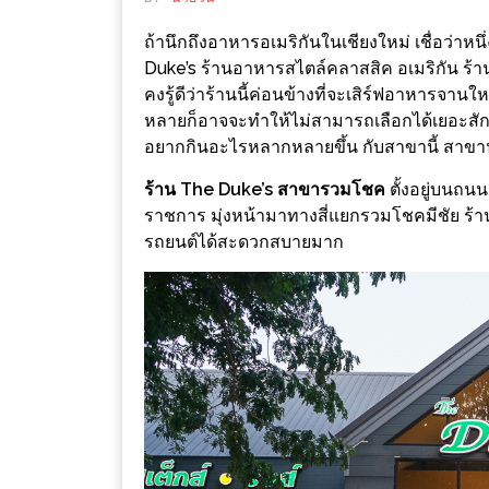
ช้อป
ถ้านึกถึงอาหารอเมริกันในเชียงใหม่ เชื่อว่าหนึ
ชิ
Duke’s ร้านอาหารสไตล์คลาสสิค อเมริกัน ร้านเ
ลล์
คงรู้ดีว่าร้านนี้ค่อนข้างที่จะเสิร์ฟอาหาร
ชิม
หลายก็อาจจะทำให้ไม่สามารถเลือกได้เยอะสักเท่
ที่
อยากกินอะไรหลากหลายขึ้น กับสาขานี้ สาขา
HIMMA
ร้าน The Duke’s สาขารวมโชค
ตั้งอยู่บนถนน
MARKET
ราชการ มุ่งหน้ามาทางสี่แยกรวมโชคมีชัย ร้าน
FESTIVAL
รถยนต์ได้สะดวกสบายมาก
10
ร้าน
พ่อ
ค้า
แซ่บ
แม่ค้า
สวย