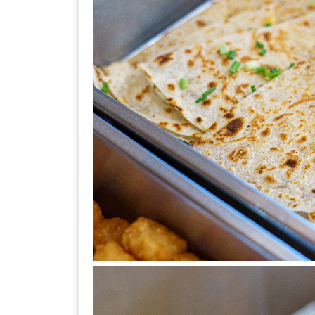
–
ช็อป
ฟิน
กิน
เพลิน
HFG
E-
NEWS
GAME
(SABAI
SEAFOOD)
HOMEPRO
FAIR
2017
เชียงใหม่