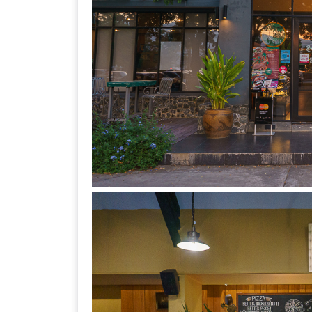
ร้าน
รวย
เสน่ห์
ของ
เชียงใหม่
ที่
ต้อง
ไป
ลอง
16
ร้าน
อร่อย
ที่
ต้อง
มา