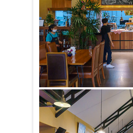
ลอง
ถนน
คน
เดิน
วัน
อาทิตย์
ท่าแพ
เชียงใหม่
CART
CHECKOUT
DRAFT
–
บาร์บีคิว
สาว