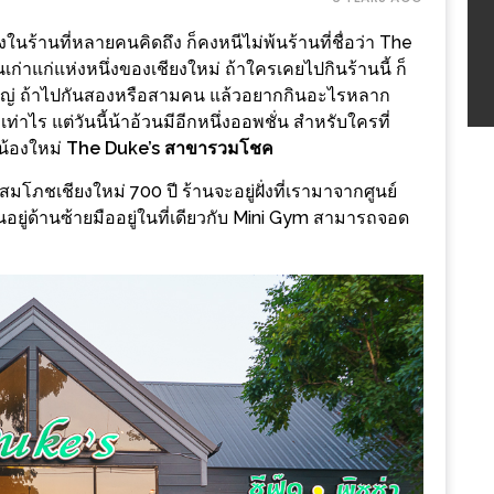
่งในร้านที่หลายคนคิดถึง ก็คงหนีไม่พ้นร้านที่ชื่อว่า The
ก่าแก่แห่งหนึ่งของเชียงใหม่ ถ้าใครเคยไปกินร้านนี้ ก็
จานใหญ่ ถ้าไปกันสองหรือสามคน แล้วอยากกินอะไรหลาก
าไร แต่วันนี้น้าอ้วนมีอีกหนึ่งออพชั่น สำหรับใครที่
น้องใหม่
The Duke’s สาขารวมโชค
สมโภชเชียงใหม่ 700 ปี ร้านจะอยู่ฝั่งที่เรามาจากศูนย์
อยู่ด้านซ้ายมืออยู่ในที่เดียวกับ Mini Gym สามารถจอด