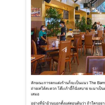
เหนือ
กับ
สลัด
หนุ่ม
บ้านนา
เมนู
เด็ด
จาก
ANNA
FARM
ที่
เอาชนะ
ใจ
ลักษณะการตกแต่งร้านก็จะเป็นแนว The Barn
กรรมการ
ถ่ายเทได้สะดวก โต๊ะเก้าอี้ก็นั่งสบาย จะมาเป็นคู่
จาก
เสมอ
THE
อย่างที่น้าอ้วนบอกตั้งแต่ตอนต้นว่า ถ้าใครอ