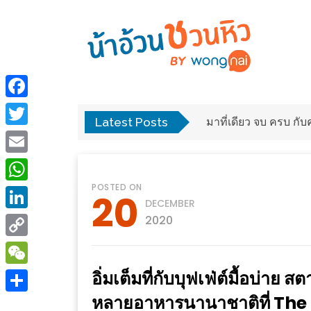
ร้าน
“เป็น
อาหาร
แสน”
Facebook
แนะนำ
Latest Posts
พง
มาที่เดียว จบ ครบ ก
[PR]
Twitter
อิ่ม
เลือก
Email
ร้าน
รับ
POSTED ON
อาหาร
โชค
WhatsApp
20
DECEMBER
ที่
ที่
LinkedIn
2020
ต้องการ
โรงแรม
Copy
ศิริ
ติดต่อ
ปัน
Link
อิ่มเต็มที่กับบุฟเฟ่ต์มื้อบ่าย
WeChat
น้า
นาฯ
หลายอาหารนานาชาติที่ The
อ้วน
Share
เชียงใหม่