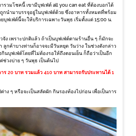
ารวมโชคนี้ เขามีบุฟเฟ่ต์ all you can eat ที่ต้องบอกได้
ูกนำมาบรรจุอยู่ในบุฟเฟ่ต์ด้วย ซึ่งอาหารทั้งหมดที่พร้อม
บุฟเฟ่ต์นี้จะให้บริการเฉพาะวันพุธ เริ่มตั้งแต่ 15:00 น.
วจัง เพราะปกติแล้ว ถ้าเป็นบุฟเฟ่ต์ตามร้านอื่น ๆ ก็มักจะ
ว่า ลูกค้าบางท่านก็อาจจะมีวันหยุด วันว่าง ในช่วงดังกล่าว
บุฟเฟ่ต์โดยที่ไม่ต้องรอให้ถึงตอนเย็น ก็ถือว่าเป็นอีก
่ช่วงบ่าย ๆ วันพุธ เป็นต้นไป
่าบริการ 20 บาท รวมแล้ว 410 บาท สามารถรับประทานได้ 1
ิปต่าง ๆ หรือจะเป็นสลัดผัก กินรองท้องไปก่อน เพื่อเป็นการ