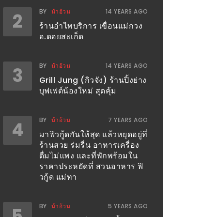
BY
น้าอ้วน
14 YEARS AGO
2
ร้านอำไพบริการ เขื่อนแม่กวง
อ.ดอยสะเก็ด
BY
น้าอ้วน
14 YEARS AGO
3
Grill Jung (กิวจัง) ร้านปิ้งย่าง
บุฟเฟต์น้องใหม่ สุดคุ้ม
BY
น้าอ้วน
7 YEARS AGO
4
มาฟิวกู้ดกันให้สุด แล้วหยุดอยู่ที่
ร้านสวย ร่มรื่น อาหารเครื่อง
ดื่มไม่แพง และที่พักพร้อมใน
ราคาประหยัดที่ สวนอาหาร ฟิ
วกู้ด แม่ทา
BY
น้าอ้วน
5 YEARS AGO
5