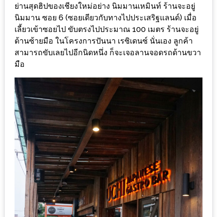
ร้าน
ย่านสุดฮิปของเชียงใหม่อย่าง นิมมานเหมินท์ ร้านจะอยู่
รวย
นิมมาน ซอย 6 (ซอยเดียวกับทางไปประเสริฐแลนด์) เมื่อ
เลี้ยวเข้าซอยไป ขับตรงไปประมาณ 100 เมตร ร้านจะอยู่
เสน่ห์
ด้านซ้ายมือ ในโครงการปันนา เรซิเดนซ์ นั่นเอง ลูกค้า
ของ
สามารถขับเลยไปอีกนิดหนึ่ง ก็จะเจอลานจอดรถด้านขวา
เชียงใหม่
มือ
ที่
ต้อง
ไป
ลอง
16
ร้าน
อร่อย
ที่
ต้อง
มา