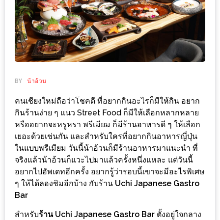
ช้อป
ชิ
ลล์
ชิม
ที่
HIMMA
BY
น้าอ้วน
MARKET
คนเชียงใหม่ถือว่าโชคดี ที่อยากกินอะไรก็มีให้กิน อยาก
FESTIVAL
กินร้านง่าย ๆ แนว Street Food ก็มีให้เลือกหลากหลาย
หรืออยากจะหรูหรา พรีเมียม ก็มีร้านอาหารดี ๆ ให้เลือก
10
เยอะด้วยเช่นกัน และสำหรับใครที่อยากกินอาหารญี่ปุ่น
ร้าน
ในแบบพรีเมียม วันนี้น้าอ้วนก็มีร้านอาหารมาแนะนำ ที่
พ่อ
จริงแล้วน้าอ้วนก็แวะไปมาแล้วครั้งหนึ่งแหละ แต่วันนี้
ค้า
อยากไปอัพเดทอีกครั้ง อยากรู้ว่ารอบนี้เขาจะมีอะไรพิเศษ
แซ่บ
ๆ ให้ได้ลองชิมอีกบ้าง กับร้าน
Uchi Japanese Gastro
Bar
แม่ค้า
สวย
สำหรับ
ร้าน Uchi Japanese Gastro Bar
ตั้งอยู่ใจกลาง