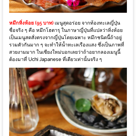
ทำไม
เรา
ไม่
หมึกหิ่งห้อย (95 บาท)
เมนูสุดอร่อย จากท้องทะเลญี่ปุ่น
ทำ
ชื่อจริง ๆ คือ หมึกโฮตารุ ในภาษาญี่ปุ่นที่แปลว่าหิ่งห้อย
อาหาร
เป็นเมนูสดสั่งตรงจากญี่ปุ่นโดยเฉพาะ หมึกชนิดนี้ถ้าอยู่
ทาน
รวมตัวกันมาก ๆ จะทำให้น้ำทะเลเรืองแสง ซึ่งเป็นภาพที่
สวยงามมาก ในเชียงใหม่บอกเลยว่าถ้าอยากลองเมนูนี้
เอง?
ต้องมาที่ Uchi Japanese ที่เดียวเท่านั้นจริง ๆ
SHOP
TOP
10
รีวิว
ร้าน
อาหาร
ที่
เข้า