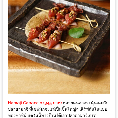
ชม
มาก
ที่สุด
ประจำ
ปี
2557
กิจกรรม
ชิง
รางวัล
กับ
สมาชิก
ENEWS
น้า
Hamaji Capaccio (345 บาท)
หลายคนอาจจะคุ้นเคยกับ
อ้วน
ปลาฮามาจิ ที่เชฟมักจะแล่เป็นชิ้นใหญ่ๆ เสิร์ฟกันในแบบ
ชวน
ของซาซิมิ แต่วันนี้ทางร้านได้เอาปลาฮามาจิเกรด