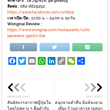
พิกัด GPS : 18.797876, 98.964615
เด็ด
ติดต่อ :
082-6619252 ,
สำหรับ
https://www.facebook.com/uchibar
เวลาเปิด-ปิด :
11:00 น. – 24:00 น. ทุกวัน
คุณ
Wongnai Review :
แม่
https://www.wongnai.com/restaurants/uchi-
ที่รัก
japanese-gastro-bar
2560
สบาย
ใจ๋…
Facebook
Twitter
Email
WhatsApp
LinkedIn
Copy
WeChat
Share
สไตล์
Link
นิมมาน
(ดี
คอน
โด
PREVIOUS POST
NEXT POST
นิม)
สัมผัสบรรยากาศญี่ปุ่นใน
สนุกยามค่ำคืน อิ่มท้องยาม
เชียงใหม่
ไทยไปพลาง ๆ ดื่มด่ำกับ
เที่ยง ร้านอาหารสายสนุก