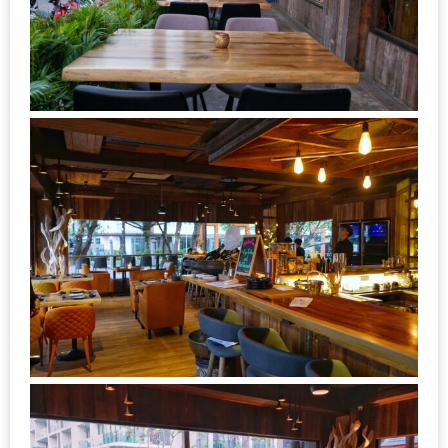
เหนือ
กับ
สลัด
หนุ่ม
บ้านนา
เมนู
เด็ด
จาก
ANNA
FARM
ที่
เอาชนะ
ใจ
กรรมการ
จาก
THE