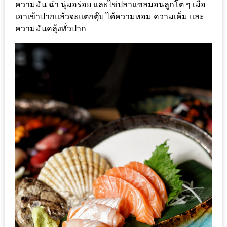
ความมัน ฉ่ำ นุ่มอร่อย และไข่ปลาแซลมอนลูกโต ๆ เมื่อ
ดี
เอาเข้าปากแล้วจะแตกตุ๊บ ได้ความหอม ความเค็ม และ
กับ
ความมันคลุ้งทั่วปาก
วงใน
แจก
ฟรี
LINE
GIFTCODE!
ลายแทง
ความ
อร่อย
ทั่ว
เชียงใหม่
ลุ้น
บัตร