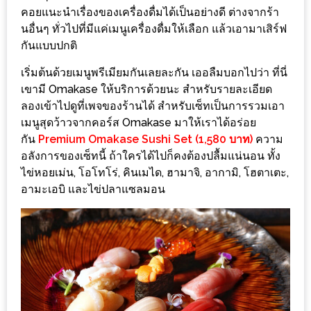
งาน
คอยแนะนำเรื่องของเครื่องดื่มได้เป็นอย่างดี ต่างจากร้า
เดียว
นอื่นๆ ทั่วไปที่มีแค่เมนูเครื่องดื่มให้เลือก แล้วเอามาเสิร์ฟ
กันแบบปกติ
ทั้ง
ช้อป
เริ่มต้นด้วยเมนูพรีเมียมกันเลยละกัน เออลืมบอกไปว่า ที่นี่
กิน
เขามี Omakase ให้บริการด้วยนะ สำหรับรายละเอียด
ลองเข้าไปดูที่เพจของร้านได้ สำหรับเซ็ทเป็นการรวมเอา
เที่ยว
เมนูสุดว้าวจากคอร์ส Omakase มาให้เราได้อร่อย
พร้อม
กัน
Premium Omakase Sushi Set (1,580 บาท)
ความ
โปร
อลังการของเซ็ทนี้ ถ้าใครได้ไปก็คงต้องปลื้มแน่นอน ทั้ง
โม
ไข่หอยเม่น, โอโทโร่, คินเมได, ฮามาจิ, อากามิ, โฮตาเตะ,
ชั่น
อามะเอบิ และไข่ปลาแซลมอน
สำหรับ
คน
รัก
บ้าน
มากมาย