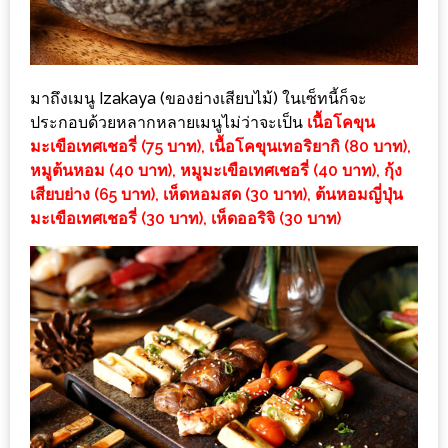
กับ
แผนที่
ร้าน
มาถึงเมนู Izakaya (ของย่างเสียบไม้) ในเซ็ทนี้ก็จะ
หมู
ประกอบด้วยหลากหลายเมนูไม่ว่าจะเป็น
เนื้อโคขุน
กระทะ
มะเขือเทศเชอรี่ (75 บาท), เนื้อโคขุนเทอริยากิ (80 บาท),
ทั่ว
หมูต้นหอม (40 บาท), หมูมะเขือเทศเชอรี่ (40 บาท), กุ้ง
เชียงใหม่
เสียบย่าง (65 บาท), เห็ดหอมสด (30 บาท), ต้นหอมญี่ปุ่น
งบ
มะเขือเทศเชอรี่ (30 บาท), เห็ดออริจิ (30 บาท)
ไม่
บาน
ปลาย
อิ่ม
ชิ
ลล์
ไม่
เกิน