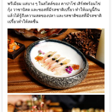
หิว
พรีเมียม แล่บาง ๆ ในสไตล์ของ คาปาโช่ เสิร์ฟพร้อมไข่
กุ้ง วาซาบิสด และซอสที่มีรสชาติเปรี้ยว ทำให้เมนูนี้กิน
แล้วได้รู้ถึงความสดของปลา และรสชาติซอสที่มีรสชาติ
ข้าว
เปรี้ยวทำให้สดชื่น
อะไร
เอ่ย
อร่อย
ที่สุด?
งาน
แฟร์
เรื่อง
บ้าน
ที่
ทุก
คน
ต้อง