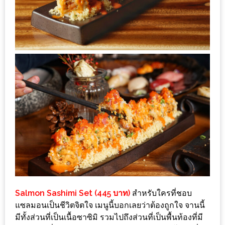
แห่ง
ชาติ
2557
ร้าน
หมู
กระทะ
ทั่ว
เชียงใหม่
TOP30
ราคา
ไม่
เกิน
200
Salmon Sashimi Set (445 บาท)
สำหรับใครที่ชอบ
บาท
แซลมอนเป็นชีวิตจิตใจ เมนูนี้บอกเลยว่าต้องถูกใจ จานนี้
มีทั้งส่วนที่เป็นเนื้อซาซิมิ รวมไปถึงส่วนที่เป็นพื้นท้องที่มี
รีวิว