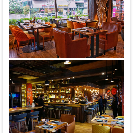
DISH
EVENT
ที่
ต้อง
ห้าม
พลาด
สำหรับ
ฤดู
หนาว
นี้
กับ
PING
FAI
FESTIVAL
2