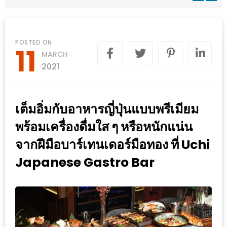
WONGNAI.COM
#มา
เดิน
นโยบาย
POSTED ON
11
เล่น
MARCH
ความ
กัน
2021
เป็น
มั้ย
ส่วน
ใน
ตัว
เต็มอิ่มกับอาหารญี่ปุ่นแบบพรีเมียม
ฐานะ
อะไร
พร้อมเครื่องดื่มใส ๆ หรือหนักแน่น
ก็ได้
จากฝีมือบาร์เทนเดอร์มือทอง ที่ Uchi
…
Japanese Gastro Bar
งาน
เดียว
ที่
ครบ
ครั้ง