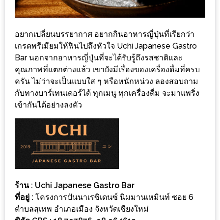
รับ
ประทาน
อาหาร
อยากเปลี่ยนบรรยากาศ อยากกินอาหารญี่ปุ่นที่เรียกว่า
มูลค่า
เกรดพรีเมียมให้ฟินไปถึงหัวใจ Uchi Japanese Gastro
1,000
Bar นอกจากอาหารญี่ปุ่นที่จะได้รับรู้ถึงรสชาติและ
บาท
คุณภาพที่แตกต่างแล้ว เขายังมีเรื่องของเครื่องดื่มที่ครบ
ครัน ไม่ว่าจะเป็นแบบใส ๆ หรือหนักหน่วง ลองสอบถาม
ฟรี
กับทางบาร์เทนเดอร์ได้ ทุกเมนู ทุกเครื่องดื่ม จะมาแพริ่ง
3
เข้ากันได้อย่างลงตัว
รางวัล
วัน
แม่
สุด
พิเศษ
ร้าน :
Uchi Japanese Gastro Bar
โปร
ที่อยู่ :
โครงการปันนาเรซิเดนซ์ นิมมานเหมินท์ ซอย 6
โม
ตำบลสุเทพ อำเภอเมือง จังหวัดเชียงใหม่
ชั่น