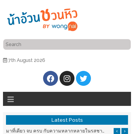
ร้าน
“เป็น
อาหาร
แสน”
แนะนำ
[PR]
7th August 2026
อิ่ม
เลือก
ร้าน
รับ
อาหาร
โชค
ที่
ที่
ต้องการ
โรงแรม
ศิริ
ติดต่อ
ปัน
Latest Posts
น้า
นาฯ
อ้วน
มาที่เดียว จบ ครบ กับความหลากหลายในรสชาติที่นำมาจากทั่วเมืองจีนที่ HAN The Chinese Cuisine
เชียงใหม่