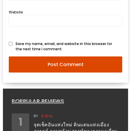
PINGFAI
FESTIVAL
Website
3
อาหาร
ญี่ปุ่น
Save my name, email, and website in this browser for
ระดับ
the next time I comment.
พรีเมียม
พร้อม
สุ
กี้
เนื้อ
หมู
POPPULAR REVIEWS
ดำ
คู
BY
น้าอ้วน
1
โร
จุดเช็คอินแห่งใหม่ ดินแดนแห่งเมือง
บูต