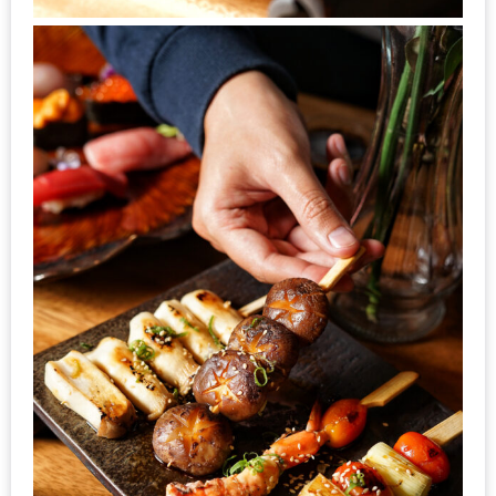
นโยบาย
ความ
เป็น
ส่วน
ตัว
ประกาศ
ผล
ผู้
โชค
ดี
กับ
น้า
อ้วน
ครั้ง
ที่