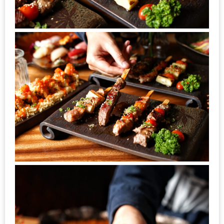
200
บาท
ชี้
เบาะแส
ความ
อร่อย
ตาม
รอย
น้า
อ้วน
ชวน
หิว
ติดต่อ