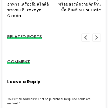
อาหาร เครื่องดื่มสไตล์อิ
พร้อมสรรพ์ความจัดจ้าน
ส่วนลด
ซากายะที่ Izakaya
มื้อเที่ยงที่ SOPA Cafe
พิเศษ
Okada
ร้าน
อาหาร
ใน
RELATED POSTS
เชียงใหม่
หนาว
นัก
COMMENT
ใช่
ไหม?
Leave a Reply
แวะ
ไป
ผิง
Your email address will not be published.
Required fields are
ไฟ
marked
*