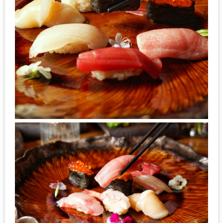
ใหญ่
ที่สุด
ใน
โลก
กับ
โรง
แรม
ฮอ
ลิ
เดย์
อินน์
เชียงใหม่
PANDA
TIME
: