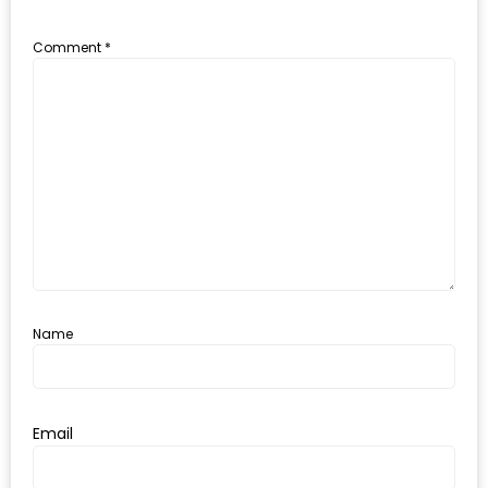
อุ่นๆ
ปิ้ง
Comment
*
มาร์ช
เมล
โล่
พร้อม
ชิม
และ
ช้อป
ที่
เดียว
Name
ครบ
ที่
งาน
LEO
Email
PRESENTS