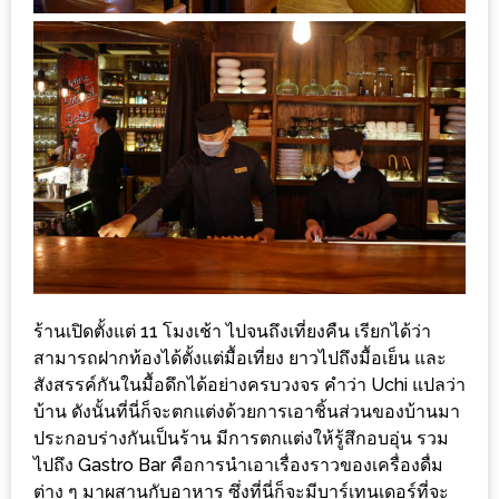
–
ช็อป
ฟิน
กิน
เพลิน
HFG
E-
NEWS
GAME
(SABAI
ร้านเปิดตั้งแต่ 11 โมงเช้า ไปจนถึงเที่ยงคืน เรียกได้ว่า
SEAFOOD)
สามารถฝากท้องได้ตั้งแต่มื้อเที่ยง ยาวไปถึงมื้อเย็น และ
สังสรรค์กันในมื้อดึกได้อย่างครบวงจร คำว่า Uchi แปลว่า
HOMEPRO
บ้าน ดังนั้นที่นี่ก็จะตกแต่งด้วยการเอาชิ้นส่วนของบ้านมา
FAIR
ประกอบร่างกันเป็นร้าน มีการตกแต่งให้รู้สึกอบอุ่น รวม
2017
ไปถึง Gastro Bar คือการนำเอาเรื่องราวของเครื่องดื่ม
เชียงใหม่
ต่าง ๆ มาผสานกับอาหาร ซึ่งที่นี่ก็จะมีบาร์เทนเดอร์ที่จะ