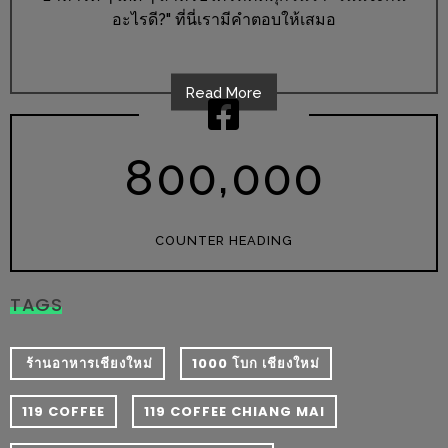
อั้น
อะไรดี?" ที่นี่เรามีคำตอบให้เสมอ
กิน
ไม่
ยั้ง
Read More
หมู
กระทะ
,
8
0
0
0
0
0
&
ทะเล
เผา
COUNTER HEADING
เชียงใหม่
งบ
TAGS
ไม่
บาน
​ ร้านอาหารเชียงใหม่
1000 โบก เชียงใหม่
ปลาย
ไม่
119 COFFEE
119 COFFEE CHIANG MAI
เกิน