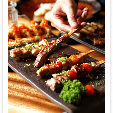
น้า
อ้วน
ติดต่อ
น้า
อ้วน
น้า
อ้วน
ชวน
คุย
นโยบาย
ความ
เป็น
ส่วน
ตัว