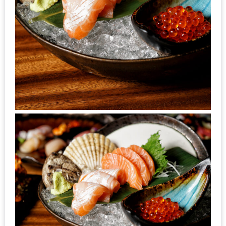
รับ
ประทาน
บุฟเฟ่ต์
ฟรี
ที่
LE
CRYSTAL
เชียงใหม่
ฟรี
2
ท่าน
ลุ้น
รับ
GIFT
VOUCHER