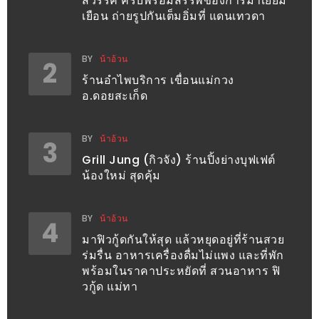
สวรรค์ ครบพร้อมสรรพ์ของการมาเยี่ยม
เยือน ถ่ายรูปกันเต็มอิ่มที่ แดนเทวดา
ะ
สุด
เด็ด
BY
น้าอ้วน
2
ที่
ร้านอำไพบริการ เขื่อนแม่กวง
อ.ดอยสะเก็ด
AIKO
(THE
UP,
BY
น้าอ้วน
3
RAMA
Grill Jung (กิวจัง) ร้านปิ้งย่างบุฟเฟต์
น้องใหม่ สุดคุ้ม
3)
อาหาร
BY
น้าอ้วน
4
โดน
มาฟิวกู้ดกันให้สุด แล้วหยุดอยู่ที่ร้านสวย
ใจ
ร่มรื่น อาหารเครื่องดื่มไม่แพง และที่พัก
ภาพ
พร้อมในราคาประหยัดที่ สวนอาหาร ฟิ
วกู้ด แม่ทา
ใส
ปิ๊