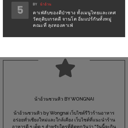
งด้วย
BY
น้าอ้วน
5
HUAWEI
คาเฟ่ลับของดีป่าซาง ทั้งเมนูไทยและเทศ
วัตถุดิบเกรดดี จานโต อิ่มแปร้กันทั้งหมู่
G7
คณะที่ ลุงทองคาเฟ่
PLUS
สมา
ร์ท
โฟน
ที่
เอาใจ
ขา
กิน
โดย
น้าอ้วนชวนหิว BY WONGNAI
เฉพาะ
น้าอ้วนชวนหิว by Wongnai เว็บไซต์รีวิวร้านอาหาร
อิ่ม
อร่อยทั่วเชียงใหม่และใกล้เคียง เว็บไซต์ที่แนะนำร้าน
ไม่
อาหารดี ๆ เด็ด ๆ สำหรับใครที่คิดทุกวันว่า "วันนี้จะกิน