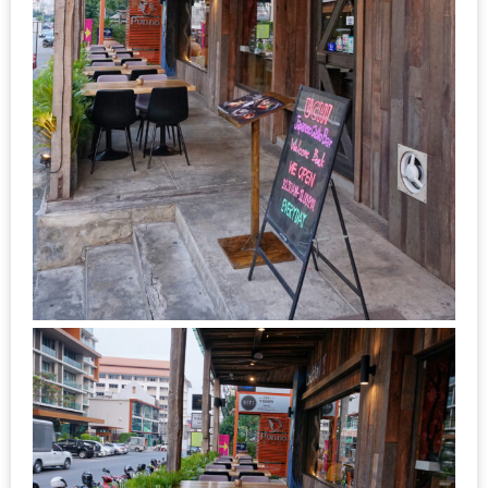
ลอง
ถนน
คน
เดิน
วัน
อาทิตย์
ท่าแพ
เชียงใหม่
CART
CHECKOUT
DRAFT
–
บาร์บีคิว
สาว