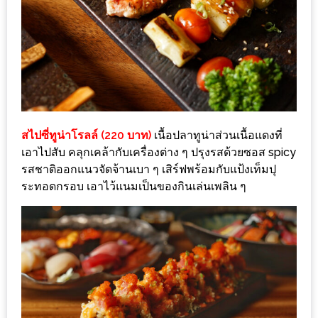
1
พา
เพื่อน
มา
ม่วน
กั๋น
สไปซี่ทูน่าโรลล์ (220 บาท)
เนื้อปลาทูน่าส่วนเนื้อแดงที่
บน
เอาไปสับ คลุกเคล้ากับเครื่องต่าง ๆ ปรุงรสด้วยซอส spicy
INSTAGRAM
รสชาติออกแนวจัดจ้านเบา ๆ เสิร์ฟพร้อมกับแป้งเท็มปุ
ระทอดกรอบ เอาไว้แนมเป็นของกินเล่นเพลิน ๆ
รวม
โปร
โม
ชั่
นวัน
แม่