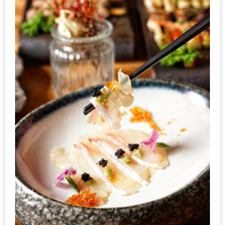
มา
พบ
สินค้า
เรื่อง
บ้าน
คุ้ม
ครบ
จบ
ที่
เดียว
HOMEPRO
FAIR
2017
เชียงใหม่
จัด
เต็ม