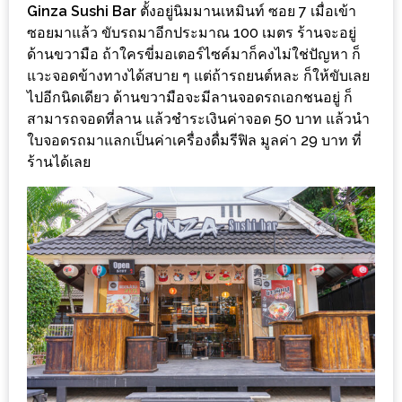
ร้าน
Ginza Sushi Bar
ตั้งอยู่นิมมานเหมินท์ ซอย 7 เมื่อเข้า
รวย
ซอยมาแล้ว ขับรถมาอีกประมาณ 100 เมตร ร้านจะอยู่
ด้านขวามือ ถ้าใครขี่มอเตอร์ไซค์มาก็คงไม่ใช่ปัญหา ก็
เสน่ห์
แวะจอดข้างทางได้สบาย ๆ แต่ถ้ารถยนต์หละ ก็ให้ขับเลย
ของ
ไปอีกนิดเดียว ด้านขวามือจะมีลานจอดรถเอกชนอยู่ ก็
เชียงใหม่
สามารถจอดที่ลาน แล้วชำระเงินค่าจอด 50 บาท แล้วนำ
ที่
ใบจอดรถมาแลกเป็นค่าเครื่องดื่มรีฟิล มูลค่า 29 บาท ที่
ต้อง
ร้านได้เลย
ไป
ลอง
16
ร้าน
อร่อย
ที่
ต้อง
มา