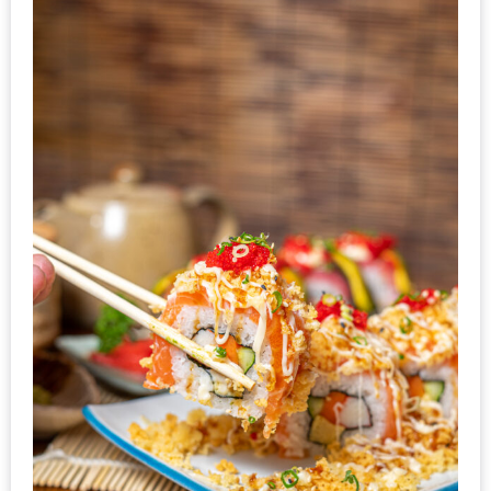
งาน
เดียว
ทั้ง
ช้อป
กิน
เที่ยว
พร้อม
โปร
โม
ชั่น
สำหรับ
คน
รัก
บ้าน
มากมาย