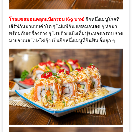
–
ช็อป
ฟิน
โรลแซลมอนคลุกแป้งกรอบ (69 บาท)
อีกหนึ่งเมนูโรลที่
กิน
เสิร์ฟกันมาแบบคำโต ๆ ไม่แพ้กัน แซลมอนสด ๆ ห่อมา
เพลิน
พร้อมกับเครื่องต่าง ๆ โรยด้วยแป้งเท็มปุระทอดกรอบ ราด
มายองเนส โปะไข่กุ้ง เป็นอีกหนึ่งเมนูที่กินฟิน อิ่มจุก ๆ
HFG
E-
NEWS
GAME
(SABAI
SEAFOOD)
HOMEPRO
FAIR
2017
เชียงใหม่