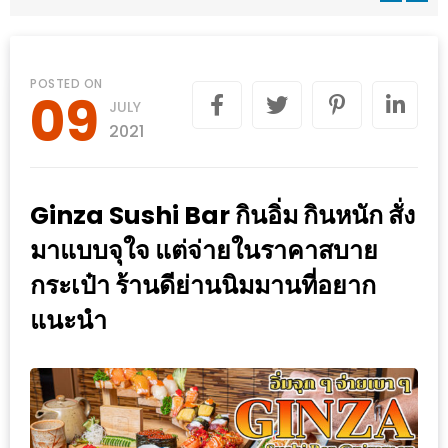
WONGNAI.COM
#มา
เดิน
นโยบาย
POSTED ON
09
เล่น
JULY
ความ
กัน
2021
เป็น
มั้ย
ส่วน
ใน
ตัว
Ginza Sushi Bar กินอิ่ม กินหนัก สั่ง
ฐานะ
อะไร
มาแบบจุใจ แต่จ่ายในราคาสบาย
ก็ได้
กระเป๋า ร้านดีย่านนิมมานที่อยาก
…
แนะนำ
งาน
เดียว
ที่
ครบ
ครั้ง