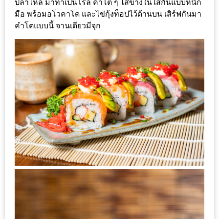
ปลาไหล มาทำเป็นโรล คำโต ๆ ไส้ข้างในใส่กันแบบหนัก
เหนือ
มือ พร้อมอโวคาโด และไข่กุ้งท็อปไว้ด้านบน เสิร์ฟกันมา
กับ
คำโตแบบนี้ จานเดียวมีจุก
สลัด
หนุ่ม
บ้านนา
เมนู
เด็ด
จาก
ANNA
FARM
ที่
เอาชนะ
ใจ
กรรมการ
จาก
THE