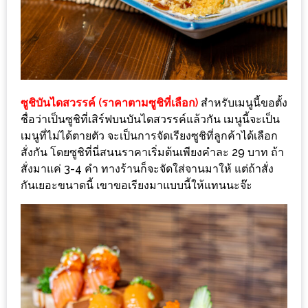
MAPS
MY
ACCOUNT
NEW
ซูชิบันไดสวรรค์ (ราคาตามซูชิที่เลือก)
สำหรับเมนูนี้ขอตั้ง
FACEBOOK
ชื่อว่าเป็นซูชิที่เสิร์ฟบนบันไดสวรรค์แล้วกัน เมนูนี้จะเป็น
TIMELINE
เมนูที่ไม่ได้ตายตัว จะเป็นการจัดเรียงซูชิที่ลูกค้าได้เลือก
POLICY
สั่งกัน โดยซูชิที่นี่สนนราคาเริ่มต้นเพียงคำละ 29 บาท ถ้า
สั่งมาแค่ 3-4 คำ ทางร้านก็จะจัดใส่จานมาให้ แต่ถ้าสั่ง
OKTOBERFEST
กันเยอะขนาดนี้ เขาขอเรียงมาแบบนี้ให้แทนนะจ๊ะ
ครั้ง
ที่
2
เทศกาล
เบียร์
ที่