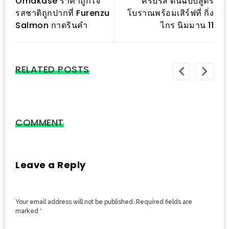
Omakase ราคาถูกใจ
ครบรส ต้นฉบับสูตร
PINGFAI
รสชาติถูกปากที่ Furenzu
โบราณพร้อมเสิร์ฟที่ กิ่ง
FESTIVAL
Salmon กาดรินคำ
ไกร นิมมาน 11
3
อาหาร
RELATED POSTS
ญี่ปุ่น
ระดับ
พรีเมียม
พร้อม
COMMENT
สุ
กี้
เนื้อ
Leave a Reply
หมู
ดำ
คู
Your email address will not be published.
Required fields are
โร
marked
*
บูต