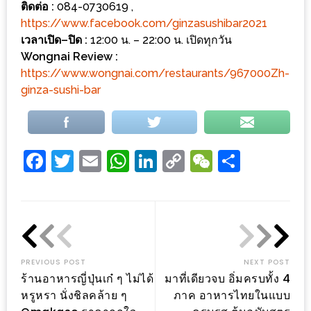
อุ่นๆ
ติดต่อ
:
084-0730619 ,
ปิ้ง
https://www.facebook.com/ginzasushibar2021
มาร์ช
เวลาเปิด
–
ปิด
:
12:00 น. – 22:00 น. เปิดทุกวัน
Wongnai Review :
เมล
https://www.wongnai.com/restaurants/967000Zh-
โล่
ginza-sushi-bar
พร้อม
ชิม
และ
Facebook
Twitter
Email
WhatsApp
LinkedIn
Copy
WeChat
Share
ช้อป
ที่
Link
เดียว
ครบ
ที่
งาน
PREVIOUS POST
NEXT POST
LEO
ร้านอาหารญี่ปุ่นเก๋ ๆ ไม่ได้
มาที่เดียวจบ อิ่มครบทั้ง 4
PRESENTS
หรูหรา นั่งชิลคล้าย ๆ
ภาค อาหารไทยในแบบ