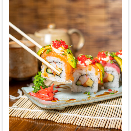
DISH
EVENT
ที่
ต้อง
ห้าม
พลาด
สำหรับ
ฤดู
หนาว
นี้
กับ
PING
FAI
FESTIVAL
2