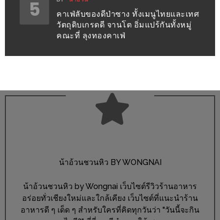
5
300
คาเฟ่ลับของดีป่าซาง ทั้งเมนูไทยและเทศ
บาท
วัตถุดิบเกรดดี จานโต อิ่มแปร้กันทั้งหมู่
คณะที่ ลุงทองคาเฟ่
เกี่ยว
กับ
เว็บ
น้า
อ้วน
ชวน
หิว
เจ้าของ
ร้าน
น้าอ้วนชวนหิว BY WONGNAI
แนะนำ
น้าอ้วนชวนหิว by Wongnai เว็บไซต์รีวิวร้านอาหาร
ร้าน
อร่อยทั่วเชียงใหม่และใกล้เคียง เว็บไซต์ที่แนะนำร้าน
อาหารดี ๆ เด็ด ๆ สำหรับใครที่คิดทุกวันว่า "วันนี้จะกิน
เพื่อน