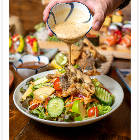
นโยบาย
ความ
เป็น
ส่วน
ตัว
ประกาศ
ผล
ผู้
โชค
ดี
กับ
น้า
อ้วน
ครั้ง
ที่