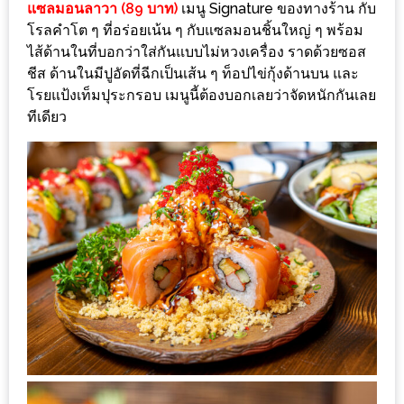
รับ
แซลมอนลาวา (89 บาท)
เมนู Signature ของทางร้าน กับ
โรลคำโต ๆ ที่อร่อยเน้น ๆ กับแซลมอนชิ้นใหญ่ ๆ พร้อม
ประทาน
ไส้ด้านในที่บอกว่าใส่กันแบบไม่หวงเครื่อง ราดด้วยซอส
บุฟเฟ่ต์
ชีส ด้านในมีปูอัดที่ฉีกเป็นเส้น ๆ ท็อปไข่กุ้งด้านบน และ
ฟรี
โรยแป้งเท็มปุระกรอบ เมนูนี้ต้องบอกเลยว่าจัดหนักกันเลย
ที่
ทีเดียว
LE
CRYSTAL
เชียงใหม่
ฟรี
2
ท่าน
ลุ้น
รับ
GIFT
VOUCHER