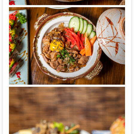
แห่ง
ชาติ
2557
ร้าน
หมู
กระทะ
ทั่ว
เชียงใหม่
TOP30
ราคา
ไม่
เกิน
200
บาท
รีวิว