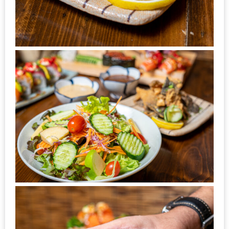
น้า
อ้วน
ติดต่อ
น้า
อ้วน
น้า
อ้วน
ชวน
คุย
นโยบาย
ความ
เป็น
ส่วน
ตัว