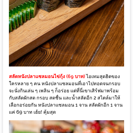
กับ
แผนที่
ร้าน
หมู
กระทะ
ทั่ว
เชียงใหม่
งบ
ไม่
สลัดหนังปลาแซลมอนไข่กุ้ง (69 บาท)
ไอเทมสุดฮิตของ
บาน
ใครหลาย ๆ คน หนังปลาแซลมอนที่เอาไปทอดจนกรอบ
ปลาย
จะนั่งกินเล่น ๆ เพลิน ๆ ก็อร่อย แต่ที่นี่เขาเสิร์ฟมาพร้อม
อิ่ม
กับสลัดผักสด กรอบ สดชื่น และน้ำสลัดอีก 2 สไตล์มาให้
เลือกอร่อยกัน หนังปลาแซลมอน 1 จาน สลัดผักอีก 1 จาน
ชิ
แค่ 69 บาท เฮ้ย! คุ้มสุด
ลล์
ไม่
เกิน