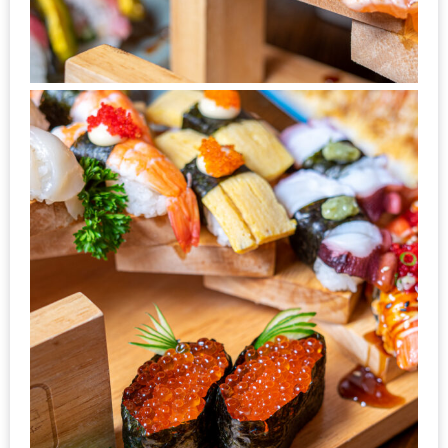
มา
พบ
สินค้า
เรื่อง
บ้าน
คุ้ม
ครบ
จบ
ที่
เดียว
HOMEPRO
FAIR
2017
เชียงใหม่
จัด
เต็ม