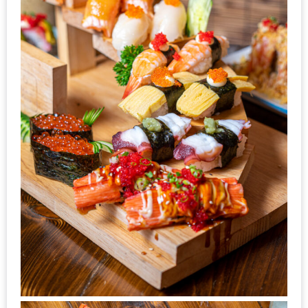
ใหญ่
ที่สุด
ใน
โลก
กับ
โรง
แรม
ฮอ
ลิ
เดย์
อินน์
เชียงใหม่
PANDA
TIME
: