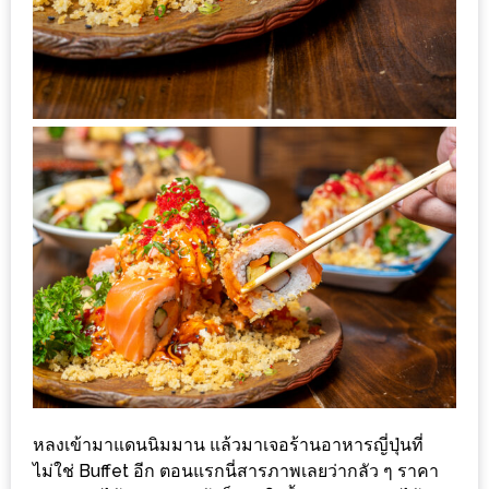
เด็ด
สำหรับ
คุณ
แม่
ที่รัก
2560
สบาย
ใจ๋…
สไตล์
นิมมาน
(ดี
คอน
โด
นิม)
หลงเข้ามาแดนนิมมาน แล้วมาเจอร้านอาหารญี่ปุ่นที่
ไม่ใช่ Buffet อีก ตอนแรกนี่สารภาพเลยว่ากลัว ๆ ราคา
เชียงใหม่