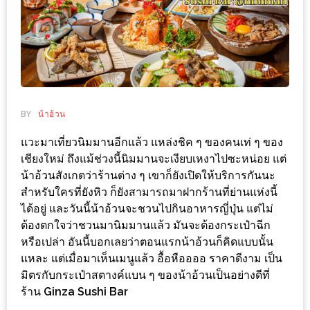
ช้อป
ชิ
ลล์
ชิม
ที่
HIMMA
BY
น้าอ้วน
MARKET
แวะมาเที่ยวนิมมานอีกแล้ว แหล่งชิค ๆ ของคนเท่ ๆ ของ
FESTIVAL
เชียงใหม่ ถึงแม้ช่วงนี้นิมมานจะเงียบเหงาไปซะหน่อย แต่
น้าอ้วนสังเกตว่าร้านต่าง ๆ เขาก็ยังเปิดให้บริการกันนะ
10
สำหรับใครที่ยังหิว ก็ยังสามารถมาฝากร้านที่ย่านแห่งนี้
ร้าน
ได้อยู่ และวันนี้น้าอ้วนจะชวนไปกินอาหารญี่ปุ่น แต่ไม่
พ่อ
ต้องตกใจว่าชวนมานิมมานแล้ว มันจะต้องกระเป๋าฉีก
ค้า
หรือเปล่า อันนี้บอกเลยว่าตอนแรกน้าอ้วนก็คิดแบบนั้น
แซ่บ
แหละ แต่เมื่อมาเห็นเมนูแล้ว อื้อหืออออ ราคาดีงาม เป็น
มิตรกับกระเป๋าสตางค์แบน ๆ ของน้าอ้วนเป็นอย่างดีที่
แม่ค้า
ร้าน
Ginza Sushi Bar
สวย