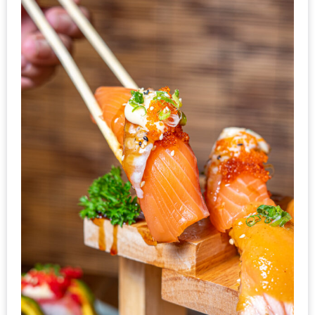
หิว
ข้าว
อะไร
เอ่ย
อร่อย
ที่สุด?
งาน
แฟร์
เรื่อง
บ้าน
ที่
ทุก
คน
ต้อง