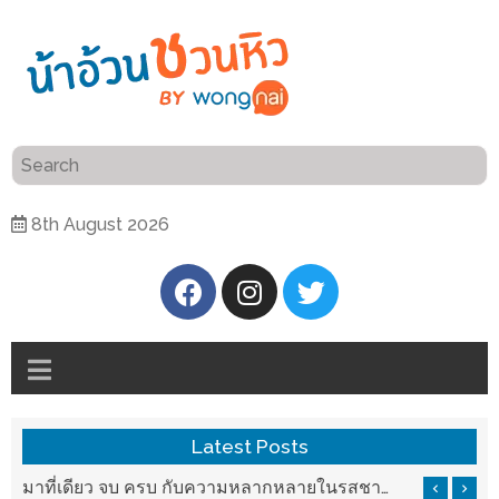
ร้าน
“เป็น
อาหาร
แสน”
แนะนำ
[PR]
8th August 2026
อิ่ม
เลือก
ร้าน
รับ
อาหาร
โชค
ที่
ที่
ต้องการ
โรงแรม
ศิริ
ติดต่อ
ปัน
Latest Posts
น้า
นาฯ
อ้วน
รสชาติที่ Chez Nous สันกำแพง
มาที่เดียว จบ ครบ กับความหลากหลายในรสชาติที่นำมาจากทั่วเมืองจีนที่ HAN The Chinese Cuisine
เชียงใหม่