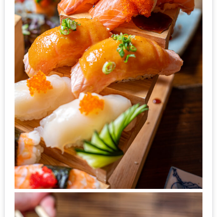
ชม
มาก
ที่สุด
ประจำ
ปี
2557
กิจกรรม
ชิง
รางวัล
กับ
สมาชิก
ENEWS
น้า
อ้วน
ชวน