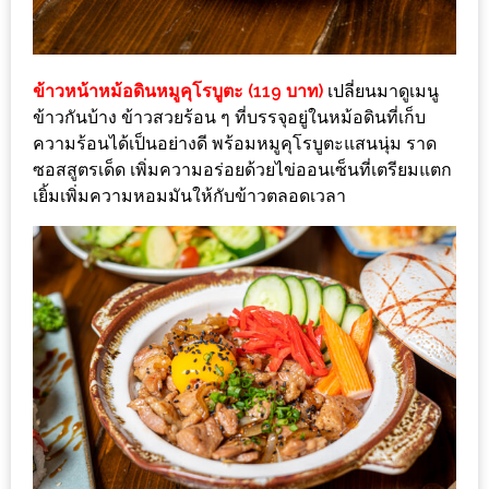
1
พา
ข้าวหน้าหม้อดินหมูคุโรบูตะ (119 บาท)
เปลี่ยนมาดูเมนู
เพื่อน
ข้าวกันบ้าง ข้าวสวยร้อน ๆ ที่บรรจุอยู่ในหม้อดินที่เก็บ
มา
ความร้อนได้เป็นอย่างดี พร้อมหมูคุโรบูตะแสนนุ่ม ราด
ม่วน
ซอสสูตรเด็ด เพิ่มความอร่อยด้วยไข่ออนเซ็นที่เตรียมแตก
เยิ้มเพิ่มความหอมมันให้กับข้าวตลอดเวลา
กั๋น
บน
INSTAGRAM
รวม
โปร
โม
ชั่
นวัน
แม่