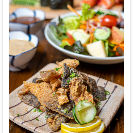
200
บาท
ชี้
เบาะแส
ความ
อร่อย
ตาม
รอย
น้า
อ้วน
ชวน
หิว
ติดต่อ