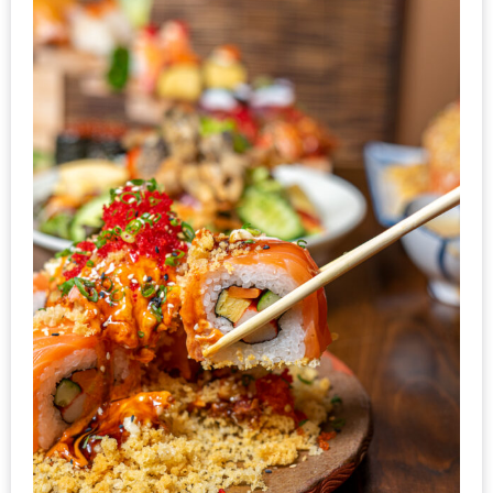
รับ
ประทาน
อาหาร
มูลค่า
1,000
บาท
ฟรี
3
รางวัล
วัน
แม่
สุด
พิเศษ
โปร
โม
ชั่น