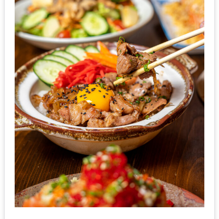
ดี
กับ
วงใน
แจก
ฟรี
LINE
GIFTCODE!
ลายแทง
ความ
อร่อย
ทั่ว
เชียงใหม่
ลุ้น
บัตร