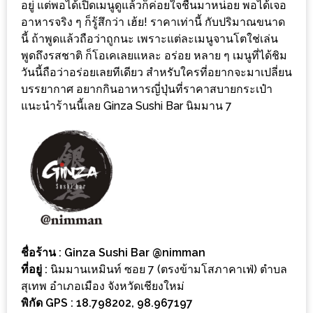
อยู่ แต่พอได้เปิดเมนูดูแล้วก็ค่อยใจชื้นมาหน่อย พอได้เจอ
อาหารจริง ๆ ก็รู้สึกว่า เฮ้ย! ราคาเท่านี้ กับปริมาณขนาด
ส่วนลด
นี้ ถ้าพูดแล้วถือว่าถูกนะ เพราะแต่ละเมนูจานโตใช่เล่น
พิเศษ
พูดถึงรสชาติ ก็โอเคเลยแหละ อร่อย หลาย ๆ เมนูที่ได้ชิม
ร้าน
วันนี้ถือว่าอร่อยเลยทีเดียว สำหรับใครที่อยากจะมาเปลี่ยน
อาหาร
บรรยากาศ อยากกินอาหารญี่ปุ่นที่ราคาสบายกระเป๋า
ใน
แนะนำร้านนี้เลย Ginza Sushi Bar นิมมาน 7
เชียงใหม่
หนาว
นัก
ใช่
ไหม?
แวะ
ชื่อร้าน
: Ginza Sushi Bar @nimman
ไป
ที่อยู่
:
นิมมานเหมินท์ ซอย 7 (ตรงข้ามโสภาคาเฟ่) ตำบล
ผิง
สุเทพ
อำเภอเมือง จังหวัดเชียงใหม่
ไฟ
พิกัด
GPS : 18.798202, 98.967197