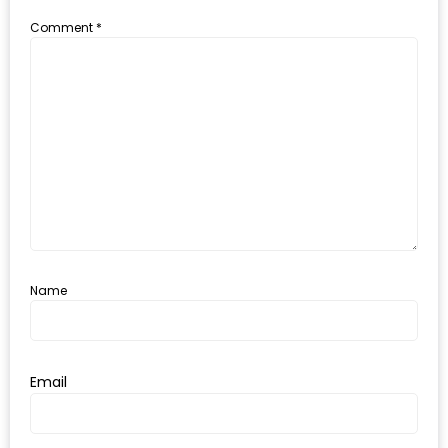
ะ
Comment
*
สุด
เด็ด
ที่
AIKO
(THE
UP,
RAMA
3)
Name
อาหาร
โดน
ใจ
ภาพ
Email
ใส
ปิ๊