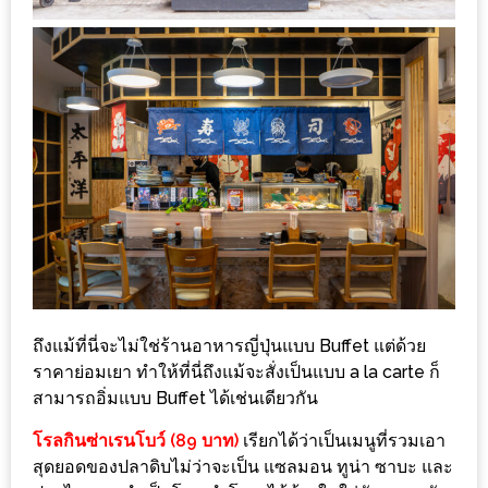
ลอง
ถนน
คน
เดิน
วัน
อาทิตย์
ท่าแพ
เชียงใหม่
CART
CHECKOUT
ถึงแม้ที่นี่จะไม่ใช่ร้านอาหารญี่ปุ่นแบบ Buffet แต่ด้วย
ราคาย่อมเยา ทำให้ที่นี่ถึงแม้จะสั่งเป็นแบบ a la carte ก็
DRAFT
สามารถอิ่มแบบ Buffet ได้เช่นเดียวกัน
–
บาร์บีคิว
โรลกินซ่าเรนโบว์ (89 บาท)
เรียกได้ว่าเป็นเมนูที่รวมเอา
สาว
สุดยอดของปลาดิบไม่ว่าจะเป็น แซลมอน ทูน่า ซาบะ และ