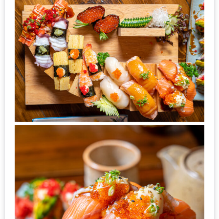
ทำไม
เรา
ไม่
ทำ
อาหาร
ทาน
เอง?
SHOP
TOP
10
รีวิว
ร้าน
อาหาร
ที่
เข้า