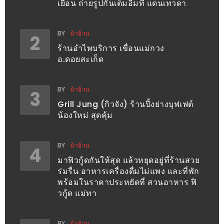
เยือน ถ่ายรูปกันเต็มอิ่มที่ แดนเทวดา
อั้น
กิน
ไม่
BY
น้าอ้วน
2
ยั้ง
ร้านอำไพบริการ เขื่อนแม่กวง
อ.ดอยสะเก็ด
หมู
กระทะ
&
BY
น้าอ้วน
3
ทะเล
Grill Jung (กิวจัง) ร้านปิ้งย่างบุฟเฟต์
น้องใหม่ สุดคุ้ม
เผา
เชียงใหม่
งบ
BY
น้าอ้วน
4
ไม่
มาฟิวกู้ดกันให้สุด แล้วหยุดอยู่ที่ร้านสวย
ร่มรื่น อาหารเครื่องดื่มไม่แพง และที่พัก
บาน
พร้อมในราคาประหยัดที่ สวนอาหาร ฟิ
ปลาย
วกู้ด แม่ทา
ไม่
เกิน
BY
น้าอ้วน