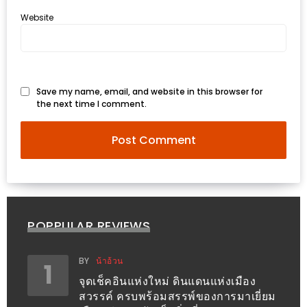
งด้วย
Website
HUAWEI
G7
PLUS
สมา
Save my name, email, and website in this browser for
the next time I comment.
ร์ท
โฟน
ที่
เอาใจ
ขา
กิน
โดย
POPPULAR REVIEWS
เฉพาะ
BY
น้าอ้วน
1
อิ่ม
จุดเช็คอินแห่งใหม่ ดินแดนแห่งเมือง
ไม่
สวรรค์ ครบพร้อมสรรพ์ของการมาเยี่ยม