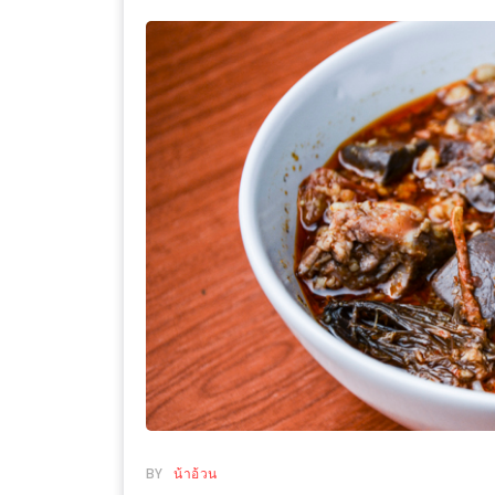
WONGNAI.COM
#มา
เดิน
นโยบาย
เล่น
ความ
กัน
เป็น
มั้ย
ส่วน
ใน
ตัว
ฐานะ
อะไร
ก็ได้
…
งาน
เดียว
ที่
ครบ
BY
น้าอ้วน
ครั้ง