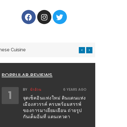
nese Cuisine
แ
POPPULAR REVIEWS
BY
น้าอ้วน
6 YEARS AGO
1
จุดเช็คอินแห่งใหม่ ดินแดนแห่ง
เมืองสวรรค์ ครบพร้อมสรรพ์
ของการมาเยี่ยมเยือน ถ่ายรูป
กันเต็มอิ่มที่ แดนเทวดา