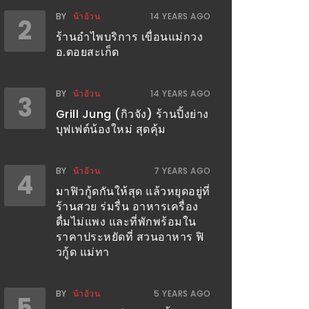
BY
น้าอ้วน
14 YEARS AGO
2
ร้านอำไพบริการ เขื่อนแม่กวง
อ.ดอยสะเก็ด
BY
น้าอ้วน
14 YEARS AGO
3
Grill Jung (กิวจัง) ร้านปิ้งย่าง
บุฟเฟต์น้องใหม่ สุดคุ้ม
BY
น้าอ้วน
7 YEARS AGO
4
มาฟิวกู้ดกันให้สุด แล้วหยุดอยู่ที่
ร้านสวย ร่มรื่น อาหารเครื่อง
ดื่มไม่แพง และที่พักพร้อมใน
ราคาประหยัดที่ สวนอาหาร ฟิ
วกู้ด แม่ทา
BY
น้าอ้วน
5 YEARS AGO
5