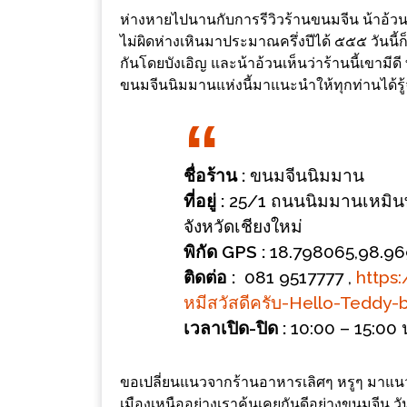
ช้อป
ห่างหายไปนานกับการรีวิวร้านขนมจีน น้าอ้วนจำ
ชิ
ไม่ผิดห่างเหินมาประมาณครึ่งปีได้ ๕๕๕​ วันนี
กันโดยบังเอิญ และน้าอ้วนเห็นว่าร้านนี้เขามี
ลล์
ขนมจีนนิมมานแห่งนี้มาแนะนำให้ทุกท่านได้รู้
ชิม
ที่
HIMMA
MARKET
ชื่อร้าน :
ขนมจีนนิมมาน
FESTIVAL
ที่อยู่ :
25/1 ถนนนิมมานเหมินท
จังหวัดเชียงใหม่
10
พิกัด GPS :
18.798065,98.96
ร้าน
ติดต่อ :
081 9517777 ,
https
พ่อ
หมีสวัสดีครับ-Hello-Teddy
ค้า
เวลาเปิด-ปิด :
10:00 – 15:00 น
แซ่บ
แม่ค้า
ขอเปลี่ยนแนวจากร้านอาหารเลิศๆ หรูๆ มาแนวบ
สวย
เมืองเหนืออย่างเราคุ้นเคยกันดีอย่างขนมจีน วันน