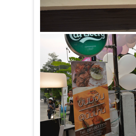
ลอง
ถนน
คน
เดิน
วัน
อาทิตย์
ท่าแพ
เชียงใหม่
CART
CHECKOUT
DRAFT
–
บาร์บีคิว
สาว