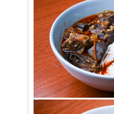
–
ช็อป
ฟิน
กิน
เพลิน
HFG
E-
NEWS
GAME
(SABAI
SEAFOOD)
HOMEPRO
FAIR
2017
เชียงใหม่