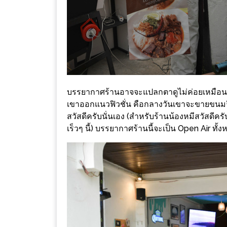
เหนือ
กับ
สลัด
หนุ่ม
บ้านนา
เมนู
เด็ด
บรรยากาศร้านอาจจะแปลกตาดูไม่ค่อยเหมือนร้
จาก
เขาออกแนวฟิวชั่น คือกลางวันเขาจะขายขนมจีน
สวัสดีครับนั่นเอง (สำหรับร้านน้องหมีสวัสดีคร
ANNA
เร็วๆ นี้) บรรยากาศร้านนี้จะเป็น Open Air ทั้
FARM
ที่
เอาชนะ
ใจ
กรรมการ
จาก
THE