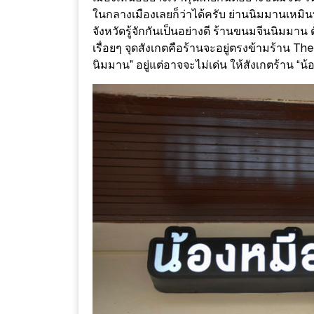
ร้าน
ในกลางเมืองเลยก็ว่าได้ครับ ย่านนิมมานเหมินท
รวย
จังหวัดรู้จักกันเป็นอย่างดี ร้านขนมจีนนิมมาน
เสน่ห์
เรื่อยๆ จุดสังเกตคือร้านจะอยู่ตรงข้ามร้าน The
ของ
นิมมาน” อยู่แต่อาจจะไม่เด่น ให้สังเกตร้าน “น้อ
เชียงใหม่
ที่
ต้อง
ไป
ลอง
16
ร้าน
อร่อย
ที่
ต้อง
มา