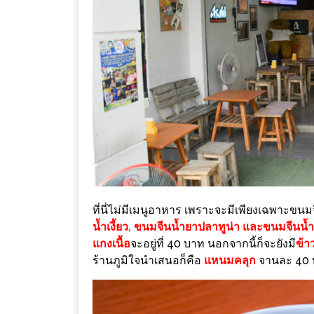
DISH
EVENT
ที่
ต้อง
ห้าม
พลาด
สำหรับ
ฤดู
หนาว
นี้
ที่นี่ไม่มีเมนูอาหาร เพราะจะมีเพียงเฉพาะขนมจ
กับ
น้ำเงี้ยว, ขนมจีนน้ำยาปลาทูน่า และขนมจีนน้
PING
แกงเนื้อ
จะอยู่ที่ 40 บาท นอกจากนี้ก็จะยังมี
ข้าว
FAI
ร้านภูมิใจนำเสนอก็คือ
แหนมคลุก
จานละ 40 บ
FESTIVAL
2