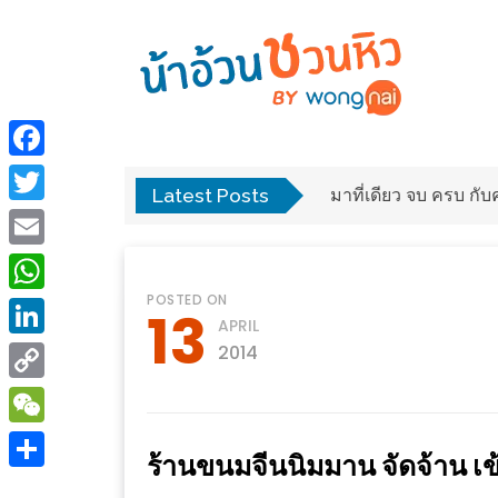
ร้าน
“เป็น
อาหาร
แสน”
Facebook
แนะนำ
Latest Posts
พง
มาที่เดียว จบ ครบ ก
[PR]
Twitter
อิ่ม
เลือก
Email
ร้าน
รับ
POSTED ON
อาหาร
โชค
WhatsApp
13
APRIL
ที่
ที่
LinkedIn
2014
ต้องการ
โรงแรม
Copy
ศิริ
ติดต่อ
ปัน
Link
WeChat
น้า
ร้านขนมจีนนิมมาน จัดจ้าน เข
นาฯ
อ้วน
Share
เชียงใหม่