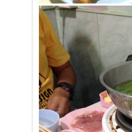
–
ช็อป
ฟิน
กิน
เพลิน
HFG
E-
NEWS
GAME
(SABAI
SEAFOOD)
HOMEPRO
FAIR
2017
เชียงใหม่