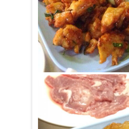
เหนือ
กับ
สลัด
หนุ่ม
บ้านนา
เมนู
เด็ด
จาก
ANNA
FARM
ที่
เอาชนะ
ใจ
กรรมการ
จาก
THE