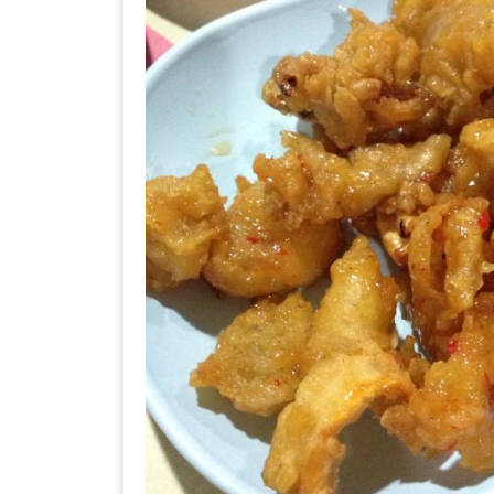
DISH
EVENT
ที่
ต้อง
ห้าม
พลาด
สำหรับ
ฤดู
หนาว
นี้
กับ
PING
FAI
FESTIVAL
2