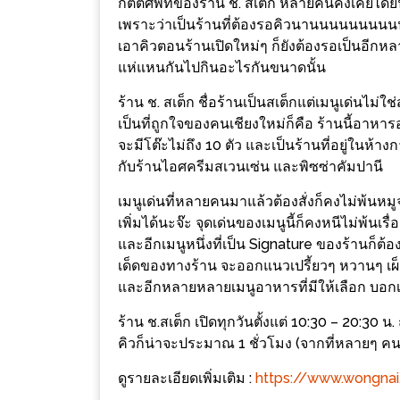
กิตติศัพท์ของร้าน ช. สเต็ก หลายคนคงเคยได้ยินว
ช้อป
เพราะว่าเป็นร้านที่ต้องรอคิวนานนนนนนนนนน (
ชิ
เอาคิวตอนร้านเปิดใหม่ๆ ก็ยังต้องรอเป็นอีกหล
ลล์
แห่แหนกันไปกินอะไรกันขนาดนั้น
ชิม
ร้าน ช. สเต็ก ชื่อร้านเป็นสเต็กแต่เมนูเด่นไม่ใช
ที่
เป็นที่ถูกใจของคนเชียงใหม่ก็คือ ร้านนี้อาหา
HIMMA
จะมีโต๊ะไม่ถึง 10 ตัว และเป็นร้านที่อยู่ในห้
MARKET
กับร้านไอศครีมสเวนเซ่น และพิซซ่าคัมปานี
FESTIVAL
เมนูเด่นที่หลายคนมาแล้วต้องสั่งก็คงไม่พ้นหมูจุ่
เพิ่มได้นะจ๊ะ จุดเด่นของเมนูนี้ก็คงหนีไม่พ้นเรื่
10
และอีกเมนูหนึ่งที่เป็น Signature ของร้านก็ต
ร้าน
เด็ดของทางร้าน จะออกแนวเปรี้ยวๆ หวานๆ เผ็ดๆ
พ่อ
และอีกหลายหลายเมนูอาหารที่มีให้เลือก บอกเลย
ค้า
ร้าน ช.​สเต็ก เปิดทุกวันตั้งแต่ 10:30 – 20:30 
แซ่บ
คิวก็น่าจะประมาณ​ 1 ชั่วโมง (จากที่หลายๆ ค
แม่ค้า
ดูรายละเอียดเพิ่มเติม :
https://www.wongnai
สวย