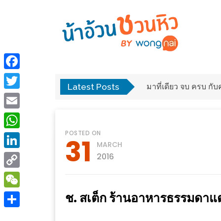
ร้าน
“เป็น
อาหาร
แสน”
Facebook
แนะนำ
Latest Posts
พง
มาที่เดียว จบ ครบ ก
[PR]
Twitter
อิ่ม
เลือก
Email
ร้าน
รับ
POSTED ON
อาหาร
โชค
WhatsApp
31
MARCH
ที่
ที่
LinkedIn
2016
ต้องการ
โรงแรม
Copy
ศิริ
ติดต่อ
ปัน
Link
ช. สเต็ก ร้านอาหารธรรมด
WeChat
น้า
นาฯ
อ้วน
Share
เชียงใหม่