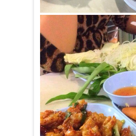
ลอง
ถนน
คน
เดิน
วัน
อาทิตย์
ท่าแพ
เชียงใหม่
CART
CHECKOUT
DRAFT
–
บาร์บีคิว
สาว