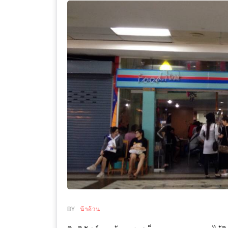
WONGNAI.COM
#มา
เดิน
นโยบาย
เล่น
ความ
กัน
เป็น
มั้ย
ส่วน
ใน
ตัว
ฐานะ
อะไร
ก็ได้
…
งาน
เดียว
ที่
ครบ
BY
น้าอ้วน
ครั้ง