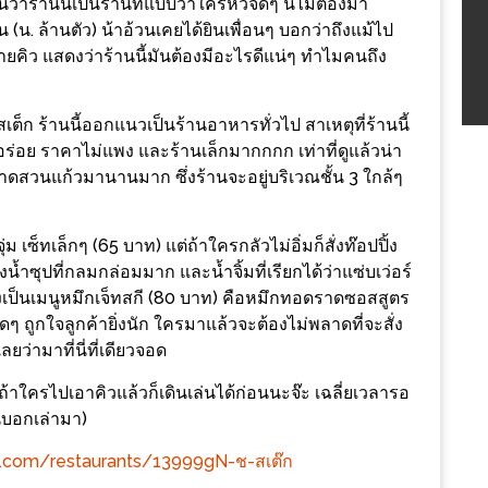
่าร้านนี้เป็นร้านที่แบบว่าใครหิวจัดๆ นี่ไม่ต้องมา
น. ล้านตัว) น้าอ้วนเคยได้ยินเพื่อนๆ บอกว่าถึงแม้ไป
ายคิว แสดงว่าร้านนี้มันต้องมีอะไรดีแน่ๆ ทำไมคนถึง
่สเต็ก ร้านนี้ออกแนวเป็นร้านอาหารทั่วไป สาเหตุที่ร้านนี้
รอร่อย ราคาไม่แพง และร้านเล็กมากกกก เท่าที่ดูแล้วน่า
างกาดสวนแก้วมานานมาก ซึ่งร้านจะอยู่บริเวณชั้น 3 ใกล้ๆ
ม เซ็ทเล็กๆ (65 บาท) แต่ถ้าใครกลัวไม่อิ่มก็สั่งท๊อปปิ้ง
องน้ำซุปที่กลมกล่อมมาก และน้ำจิ้มที่เรียกได้ว่าแซ่บเว่อร์​
้องเป็นเมนูหมึกเจ็ทสกี (80 บาท) คือหมึกทอดราดซอสสูตร
 ถูกใจลูกค้ายิ่งนัก ใครมาแล้วจะต้องไม่พลาดที่จะสั่ง
ว่ามาที่นี่ที่เดียวจอด
น. ถ้าใครไปเอาคิวแล้วก็เดินเล่นได้ก่อนนะจ๊ะ เฉลี่ยเวลารอ
นบอกเล่ามา)
.com/restaurants/13999gN-ช-สเต๊ก