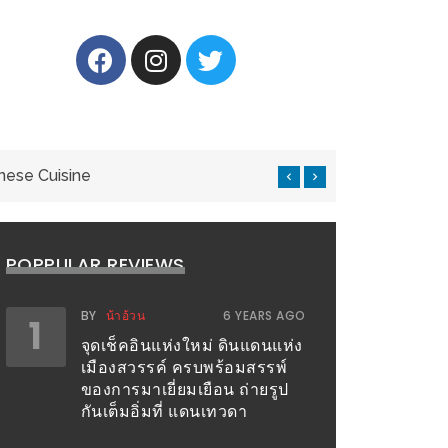
nese Cuisine
แ
POPPULAR REVIEWS
BY
น้าอ้วน
6 YEARS AGO
1
จุดเช็คอินแห่งใหม่ ดินแดนแห่ง
เมืองสวรรค์ ครบพร้อมสรรพ์
ของการมาเยี่ยมเยือน ถ่ายรูป
กันเต็มอิ่มที่ แดนเทวดา