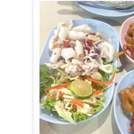
ร้าน
รวย
เสน่ห์
ของ
เชียงใหม่
ที่
ต้อง
ไป
ลอง
16
ร้าน
อร่อย
ที่
ต้อง
มา