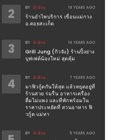
BY
น้าอ้วน
14 YEARS AGO
2
ร้านอำไพบริการ เขื่อนแม่กวง
อ.ดอยสะเก็ด
BY
น้าอ้วน
14 YEARS AGO
3
Grill Jung (กิวจัง) ร้านปิ้งย่าง
บุฟเฟต์น้องใหม่ สุดคุ้ม
BY
น้าอ้วน
7 YEARS AGO
4
มาฟิวกู้ดกันให้สุด แล้วหยุดอยู่ที่
ร้านสวย ร่มรื่น อาหารเครื่อง
ดื่มไม่แพง และที่พักพร้อมใน
ราคาประหยัดที่ สวนอาหาร ฟิ
วกู้ด แม่ทา
BY
น้าอ้วน
5 YEARS AGO
5