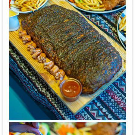
เด็ด
สำหรับ
คุณ
แม่
ที่รัก
2560
สบาย
ใจ๋…
สไตล์
นิมมาน
(ดี
คอน
โด
นิม)
เชียงใหม่