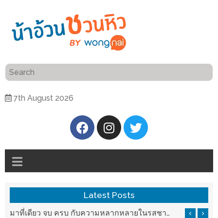
ร้าน
“เป็น
อาหาร
แสน”
แนะนำ
[PR]
7th August 2026
อิ่ม
เลือก
ร้าน
รับ
อาหาร
โชค
ที่
ที่
ต้องการ
โรงแรม
ศิริ
ติดต่อ
ปัน
Latest Posts
น้า
นาฯ
อ้วน
มาที่เดียว จบ ครบ กับความหลากหลายในรสชาติที่นำมาจากทั่วเมืองจีนที่ HAN The Chinese Cuisine
เชียงใหม่