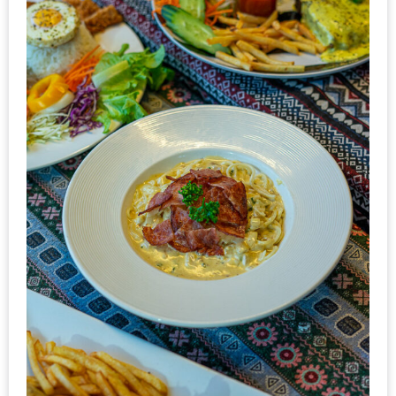
น้า
อ้วน
ติดต่อ
น้า
อ้วน
น้า
อ้วน
ชวน
คุย
นโยบาย
ความ
เป็น
ส่วน
ตัว