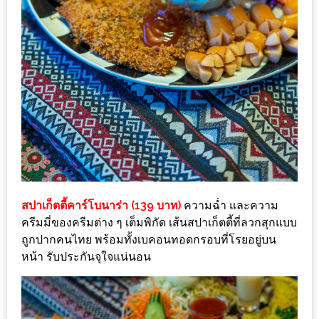
200
บาท
ชี้
เบาะแส
ความ
อร่อย
ตาม
รอย
น้า
สปาเก็ตตี้คาร์โบนาร่า (139 บาท)
ความฉ่ำ และความ
ครีมมี่ของครีมต่าง ๆ เต็มพิกัด เส้นสปาเก็ตตี้ที่ลวกสุกแบบ
อ้วน
ถูกปากคนไทย พร้อมทั้งเบคอนทอดกรอบที่โรยอยู่บน
ชวน
หน้า รับประกันจุใจแน่นอน
หิว
ติดต่อ