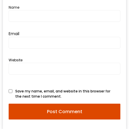
300
Name
บาท
เกี่ยว
กับ
Email
เว็บ
น้า
อ้วน
Website
ชวน
หิว
เจ้าของ
Save my name, email, and website in this browser for
ร้าน
the next time I comment.
แนะนำ
ร้าน
เพื่อน