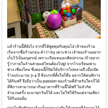
MAPS
MY
ACCOUNT
NEW
FACEBOOK
TIMELINE
แล้วร้านนี้ดียังไง จากที่ได้พูดคุยกับคุณโอ๋ เจ้าของร้าน
POLICY
เริ่มจากชื่อร้านก่อน คำว่า by เพาะช่าง เจ้าของร้านอยาก
เก็บไว้เป็นอนุสรณ์ เพราะเรียนจบเอกศิลปกรรม (ถ้าอยาก
รู้ว่าภายในร้านสวยแค่ไหนต้องไปดู) จากโรงเรียนเพาะ
OKTOBERFEST
ช่าง เชียงใหม่ ซึ่งตอนนี้ก็ปิดให้บริการไปหลายปี เมื่อเปิด
ครั้ง
ร้านประมาณ 3-4 ปี สิ่งแรกที่ตั้งใจก็คือ อยากให้คนพิการ
ที่
ได้กินฟรี จึงถือว่าเป็น passion ของร้านที่สำหรับใครก็ได้
2
ที่พิการสามารถมากินอาหารที่ร้านนี้ได้ฟรี ไม่จำกัด
เทศกาล
จำนวนครั้ง จะมาทุกวันก็ได้ และไม่ใช่ให้กินแค่จานเดียว
เบียร์
ให้กินจนอิ่ม
ที่
ผ่านไปสักพักทางร้านก็อยากแบ่งปันให้บุคคลที่ลำบาก ไร้