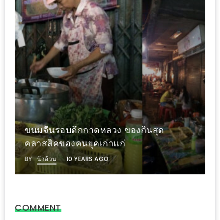
งด้วย
HUAWEI
G7
PLUS
สมา
ร์ท
โฟน
ที่
เอาใจ
วิวัฒน์ชัย บะหมี่เกี๊ยวหมูแดง ขวัญใจคน
ขา
นอนดึกสันทราย
กิน
โดย
BY
น้าอ้วน
10 YEARS AGO
เฉพาะ
อิ่ม
COMMENT
ไม่