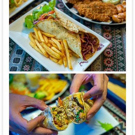
ทำไม
เรา
ไม่
ทำ
อาหาร
ทาน
เอง?
SHOP
TOP
10
รีวิว
ร้าน
อาหาร
ที่
เข้า