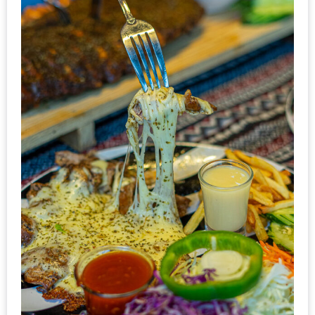
รับ
ประทาน
บุฟเฟ่ต์
ฟรี
ที่
LE
CRYSTAL
เชียงใหม่
ฟรี
2
ท่าน
ลุ้น
รับ
GIFT
VOUCHER