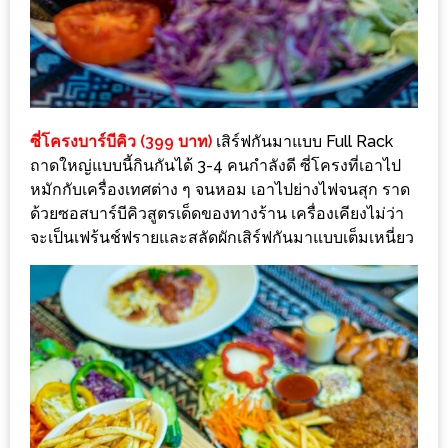
รับ
ประทาน
อาหาร
มูลค่า
1,000
บาท
ซี่โครงบาร์บีคิว (399 บาท)
เสิร์ฟกันมาแบบ Full Rack
ถาดใหญ่แบบนี้กินกันได้ 3-4 คนกำลังดี ซี่โครงที่เอาไป
ฟรี
หมักกับเครื่องเทศต่าง ๆ จนหอม เอาไปย่างไฟจนสุก ราด
3
ด้วยซอสบาร์บีคิวสูตรเด็ดของทางร้าน เครื่องเคียงไม่ว่า
รางวัล
จะเป็นเฟร้นช์ฟรายและสลัดผักเสิร์ฟกันมาแบบเต็มเหนี่ยว
วัน
แม่
สุด
พิเศษ
โปร
โม
ชั่น