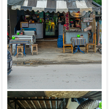
ลอง
ถนน
คน
เดิน
วัน
อาทิตย์
ท่าแพ
เชียงใหม่
CART
CHECKOUT
DRAFT
–
บาร์บีคิว
สาว