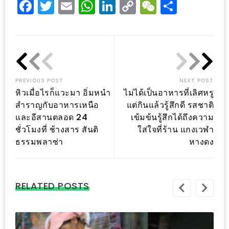
Facebook
Twitter
Email
WhatsApp
LinkedIn
Copy
WeChat
Share
ะ
Link
สุด
เด็ด
ที่
AIKO
PREVIOUS POST
NEXT POST
(THE
หิวเมื่อไรก็แวะมา อิ่มหนำ
ไม่ได้เป็นอาหารที่เลิศหรู
UP,
สำราญกับอาหารเหนือ
แต่กินแล้วรู้สึกดี รสชาติ
RAMA
และอีสานตลอด 24
เข้มข้นรู้สึกได้ถึงความ
3)
ชั่วโมงที่ ช้างสาร สันติ
ใส่ใจที่ร้าน แกงเวฬา
ธรรมพลาซ่า
หางดง
อาหาร
โดน
ใจ
RELATED POSTS
ภาพ
ใส
ปิ๊