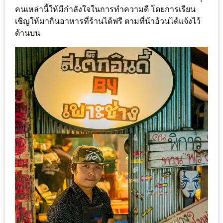
อุ่นๆ
คนเหล่านี้ให้มีกำลังใจในการทำความดี โดยการเรียน
ปิ้ง
เชิญให้มากินอาหารที่ร้านได้ฟรี ตามที่น้าอ้วนได้แจ้งไว้
มาร์ช
ด้านบน
เมล
โล่
พร้อม
ชิม
และ
ช้อป
ที่
เดียว
ครบ
ที่
งาน
LEO
PRESENTS