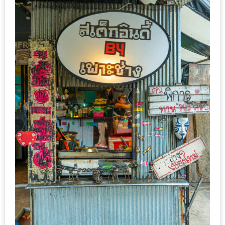
เหนือ
กับ
สลัด
หนุ่ม
บ้านนา
เมนู
เด็ด
จาก
ANNA
FARM
ที่
เอาชนะ
ใจ
กรรมการ
จาก
THE