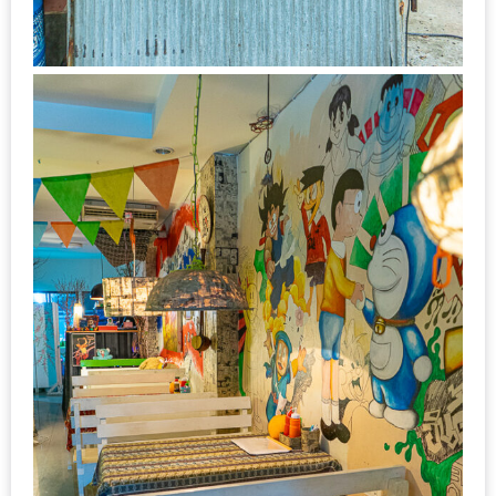
DISH
EVENT
ที่
ต้อง
ห้าม
พลาด
สำหรับ
ฤดู
หนาว
นี้
กับ
PING
FAI
FESTIVAL
2