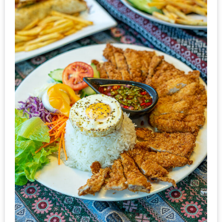
แห่ง
ชาติ
2557
ร้าน
หมู
กระทะ
ทั่ว
เชียงใหม่
TOP30
ราคา
ไม่
เกิน
200
บาท
รีวิว