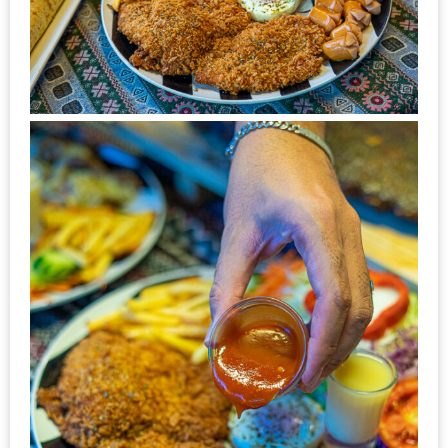
กับ
แผนที่
ร้าน
หมู
กระทะ
ทั่ว
เชียงใหม่
งบ
ไม่
บาน
ปลาย
อิ่ม
ชิ
ลล์
ไม่
เกิน