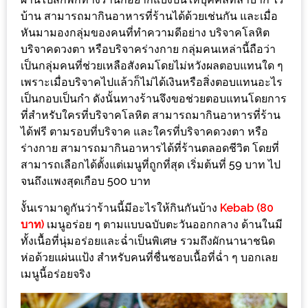
ใหญ่
บ้าน สามารถมากินอาหารที่ร้านได้ด้วยเช่นกัน และเมื่อ
ที่สุด
หันมามองกลุ่มของคนที่ทำความดีอย่าง บริจาคโลหิต
ใน
บริจาคดวงตา หรือบริจาคร่างกาย กลุ่มคนเหล่านี้ถือว่า
เป็นกลุ่มคนที่ช่วยเหลือสังคมโดยไม่หวังผลตอบแทนใด ๆ
โลก
เพราะเมื่อบริจาคไปแล้วก็ไม่ได้เงินหรือสิ่งตอบแทนอะไร
กับ
เป็นกอบเป็นกำ ดังนั้นทางร้านจึงขอช่วยตอบแทนโดยการ
โรง
ที่สำหรับใครที่บริจาคโลหิต สามารถมากินอาหารที่ร้าน
แรม
ได้ฟรี ตามรอบที่บริจาค และใครที่บริจาคดวงตา หรือ
ฮอ
ร่างกาย สามารถมากินอาหารได้ที่ร้านตลอดชีวิต โดยที่
ลิ
สามารถเลือกได้ตั้งแต่เมนูที่ถูกที่สุด เริ่มต้นที่ 59 บาท ไป
จนถึงแพงสุดเกือบ 500 บาท
เดย์
อินน์
งั้นเรามาดูกันว่าร้านนี้มีอะไรให้กินกันบ้าง
Kebab (80
เชียงใหม่
บาท)
เมนูอร่อย ๆ ตามแบบฉบับตะวันออกกลาง ด้านในมี
ทั้งเนื้อที่นุ่มอร่อยและฉ่ำเป็นพิเศษ รวมถึงผักนานาชนิด
PANDA
ห่อด้วยแผ่นแป้ง สำหรับคนที่ชื่นชอบเนื้อที่ฉ่ำ ๆ บอกเลย
TIME
เมนูนี้อร่อยจริง
: