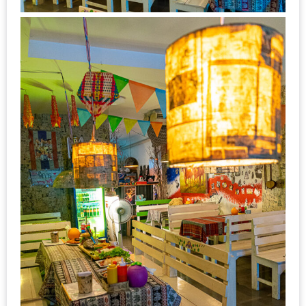
งาน
เดียว
ทั้ง
ช้อป
กิน
เที่ยว
พร้อม
โปร
โม
ชั่น
สำหรับ
คน
รัก
บ้าน
มากมาย