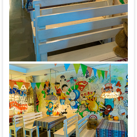
–
ช็อป
ฟิน
กิน
เพลิน
HFG
E-
NEWS
GAME
(SABAI
SEAFOOD)
HOMEPRO
FAIR
2017
เชียงใหม่