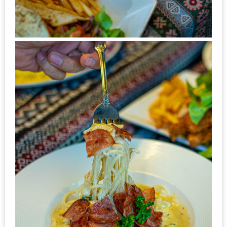
นโยบาย
ความ
เป็น
ส่วน
ตัว
ประกาศ
ผล
ผู้
โชค
ดี
กับ
น้า
อ้วน
ครั้ง
ที่