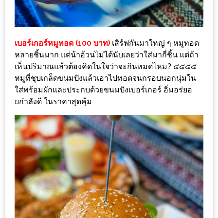
ชม
มาก
ที่สุด
เบอร์เกอร์หมูทอด (100 บาท)
เสิร์ฟกันมาใหญ่ ๆ หมูทอด
ประจำ
หลายชิ้นมาก แต่น้าอ้วนไม่ได้นับเลยว่าใส่มากี่ชิ้น แต่ถ้า
ปี
เห็นปริมาณแล้วต้องคิดในใจว่าจะกินหมดไหม? ๕๕๕๕
หมูที่ชุบเกล็ดขนมปังแล้วเอาไปทอดจนกรอบนอกนุ่มใน
2557
ใส่พร้อมผักและประกบด้วยขนมปังเบอร์เกอร์ อิ่มอร่ยอ
ยกำลังดี ในราคาสุดคุ้ม
กิจกรรม
ชิง
รางวัล
กับ
สมาชิก
ENEWS
น้า
อ้วน
ชวน