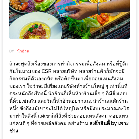
ช้อป
ชิ
ลล์
ชิม
ที่
HIMMA
BY
น้าอ้วน
MARKET
ถ้าจะพูดถึงเรื่องของการทำกิจกรรมเพื่อสังคม หรือที่รู้จัก
FESTIVAL
กันในนามของ CSR หลายบริษัท หลายร้านค้าก็มักจะมี
กิจกรรมที่ตัวเองถนัด หรือคิดขึ้นมาเพื่อตอบแทนสังคม
10
ของเรา ใช่ว่าจะมีเพียงแต่บริษัทห้างร้านใหญ่ ๆ เท่านั้นที่
ร้าน
ตระหนักถึงเรื่องนี้ น้าอ้วนก็เห็นห้างร้านเล็ก ๆ ก็มีสิ่งแบบ
พ่อ
นี้ด้วยเช่นกัน และวันนี้น้าอ้วนอยากแนะนำร้านสเต๊กร้าน
ค้า
หนึ่ง ซึ่งถึงแม้เขาจะไม่ได้ใหญ่โต หรือมีงบประมาณอะไร
แซ่บ
มาทำในสิ่งนี้ แต่เขาก็มีสิ่งที่ช่วยตอบแทนสังคม ตอบแทน
แก่คนดี ๆ ที่ช่วยเหลือสังคม อย่างร้าน
สเต๊กอินดี้ by เพาะ
แม่ค้า
ช่าง
สวย