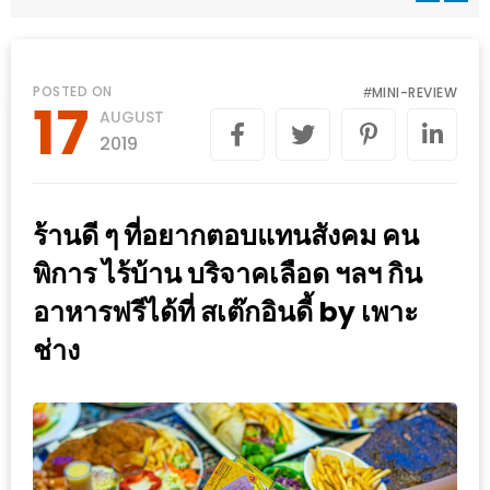
WONGNAI.COM
#มา
เดิน
นโยบาย
POSTED ON
MINI-REVIEW
#
17
เล่น
AUGUST
ความ
กัน
2019
เป็น
มั้ย
ส่วน
ใน
ตัว
ร้านดี ๆ ที่อยากตอบแทนสังคม คน
ฐานะ
อะไร
พิการ ไร้บ้าน บริจาคเลือด ฯลฯ กิน
ก็ได้
อาหารฟรีได้ที่ สเต๊กอินดี้ by เพาะ
…
ช่าง
งาน
เดียว
ที่
ครบ
ครั้ง