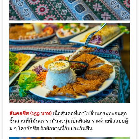
ดี
กับ
วงใน
แจก
ฟรี
LINE
GIFTCODE!
ลายแทง
ความ
อร่อย
ทั่ว
เชียงใหม่
สันคอชีส (159 บาท)
เนื้อสันคอที่เอาไปจี่บนกระทะจนสุก
ชิ้นส่วนที่มีมันแทรกมันจะนุ่มเป็นพิเศษ ราดด้วยชีสแบบตู้
ลุ้น
ม ๆ ใครรักชีส รักผักจานนี้รับประกันฟิน
บัตร