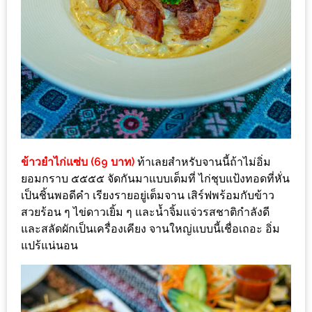
1
พา
เพื่อน
มา
ม่วน
กั๋น
บน
ข้าวยำไก่แซ่บ (69 บาท)
ท้าเลยสำหรับจานนี้ถ้าไม่อิ่ม
INSTAGRAM
ยอมกราบ ๕๕๕๕ จัดกันมาแบบเต็มที่ ไก่ชุบแป้งทอดที่หั่น
เป็นชิ้นพอดีคำ เรียงรายอยู่เต็มจาน เสิร์ฟพร้อมกับข้าว
รวม
สวยร้อน ๆ ไข่ดาวเยิ้ม ๆ และน้ำจิ้มแจ่วรสชาติกำลังดี
โปร
และสลัดผักเป็นเครื่องเคียง จานใหญ่แบบนี้เชื่อเถอะ อิ่ม
โม
แปร้แน่นอน
ชั่
นวัน
แม่