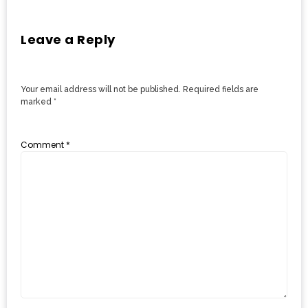
อั้น
กิน
Leave a Reply
ไม่
ยั้ง
หมู
Your email address will not be published.
Required fields are
กระทะ
marked
*
&
ทะเล
Comment
*
เผา
เชียงใหม่
งบ
ไม่
บาน
ปลาย
ไม่
เกิน