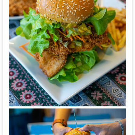
หิว
ข้าว
อะไร
เอ่ย
อร่อย
ที่สุด?
งาน
แฟร์
เรื่อง
บ้าน
ที่
ทุก
คน
ต้อง