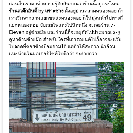
ร้าน
ก่อนอื่นเรามาทำความรู้จักกันก่อนว่าร้านนี้อยู่ตรงไหน
รวย
ร้านสเต๊กอินดี้ by เพาะช่าง
ตั้งอยู่ย่านตลาดหนองหอย ถ้า
เราเริ่มจากสามแยกขนส่งหนองหอย ก็ให้มุ่งหน้าไปทางสี่
เสน่ห์
แยกหนองหอย ขับเลยไฟแดงไปนิดหนึ่ง จะเจอร้าน 7-
ของ
Eleven อยู่ซ้ายมือ และร้านนี้ก็จะอยู่ถัดไปประมาณ 2-3
เชียงใหม่
คูหาด้านซ้ายมือ สำหรับใครที่เอารถยนต์ไปก็อาจจะแว๊บ
ที่
ไปจอดที่ซอยข้างป้อมยามได้ แต่ถ้าให้สะดวก น้าอ้วน
ต้อง
แนะนำแว้นมอเตอร์ไซค์ไปดีกว่า จะง่ายกว่า
ไป
ลอง
16
ร้าน
อร่อย
ที่
ต้อง
มา