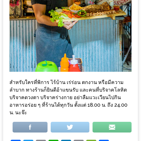
PINGFAI
FESTIVAL
3
อาหาร
ญี่ปุ่น
ระดับ
พรีเมียม
พร้อม
สุ
สำหรับใครที่พิการ ไร้บ้าน เร่ร่อน ตกงาน หรือมีความ
กี้
ลำบาก ทางร้านก็ยินดีอ้าแขนรับ และคนที่บริจาคโลหิต
เนื้อ
บริจาคดวงตา บริจาคร่างกาย อย่าลืมแวะเวียนไปกิน
หมู
อาหารอร่อย ๆ ที่ร้านได้ทุกวัน ตั้งแต่ 18.00 น.​ ถึง 24.00
ดำ
น. นะจ๊ะ
คู
โร
บูต