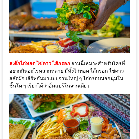
มา
พบ
สินค้า
เรื่อง
บ้าน
คุ้ม
ครบ
จบ
สเต๊กไก่ทอด ไข่ดาว ไส้กรอก
จานนี้เหมาะสำหรับใครที่
ที่
อยากกินอะไรหลากหลาย มีทั้งไก่ทอด ไส้กรอก ไข่ดาว
เดียว
สลัดผัก เสิร์ฟกันมาแบบจานใหญ่ ๆ ไก่กรอบนอกนุ่มใน
ชิ้นโต ๆ เรียกได้ว่าอิ่มแปร้ในจานเดียว
HOMEPRO
FAIR
2017
เชียงใหม่
จัด
เต็ม