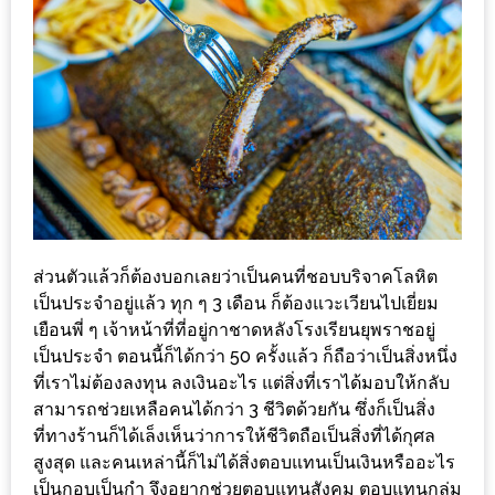
ส่วนลด
พิเศษ
ร้าน
อาหาร
ใน
เชียงใหม่
หนาว
ส่วนตัวแล้วก็ต้องบอกเลยว่าเป็นคนที่ชอบบริจาคโลหิต
นัก
เป็นประจำอยู่แล้ว ทุก ๆ 3 เดือน ก็ต้องแวะเวียนไปเยี่ยม
ใช่
เยือนพี่ ๆ เจ้าหน้าที่ที่อยู่กาชาดหลังโรงเรียนยุพราชอยู่
ไหม?
เป็นประจำ ตอนนี้ก็ได้กว่า 50 ครั้งแล้ว ก็ถือว่าเป็นสิ่งหนึ่ง
แวะ
ที่เราไม่ต้องลงทุน ลงเงินอะไร แต่สิ่งที่เราได้มอบให้กลับ
ไป
สามารถช่วยเหลือคนได้กว่า 3 ชีวิตด้วยกัน ซึ่งก็เป็นสิ่ง
ผิง
ที่ทางร้านก็ได้เล็งเห็นว่าการให้ชีวิตถือเป็นสิ่งที่ได้กุศล
สูงสุด และคนเหล่านี้ก็ไม่ได้สิ่งตอบแทนเป็นเงินหรืออะไร
ไฟ
เป็นกอบเป็นกำ จึงอยากช่วยตอบแทนสังคม ตอบแทนกลุ่ม