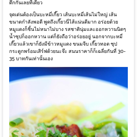
ร้าน
ดึกกันเลยทีเดียว
รวย
จุดเด่นต้องเป็นบะหมี่เกี๊ยว เส้นบะหมี่เส้นไม่ใหญ่ เส้น
เสน่ห์
ขนาดกำลังพอดี พูดถึงเกี๊ยวนี่ไส้แน่นดีมาก อร่อยด้วย
ของ
หมูแดงก็ชิ้นไม่หนาไม่บาง รสชาตินุ่มและออกหวานนิดๆ
เชียงใหม่
น้ำซุปก็ออกหวาน แต่ก็ยังถือว่าอร่อยอยู่ นอกจากบะหมี่
เกี๊ยวแล้วเขาก็ยังมีข้าวหมูแดง ขนมจีบ เกี๊ยวทอด ซุป
ที่
กระดูกพร้อมเสิร์ฟด้วยนะจ๊ะ สนนราคาก็ก็เฉลี่ยกันที่ 30-
ต้อง
35 บาทกันเท่านั้นเอง
ไป
ลอง
16
ร้าน
อร่อย
ที่
ต้อง
มา