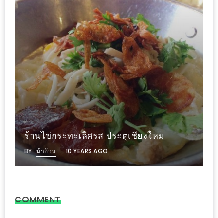
งาน
เดียว
ทั้ง
ช้อป
กิน
เที่ยว
พร้อม
โปร
โม
ชั่น
ร้านไข่กระทะเลิศรส ประตูเชียงใหม่
สำหรับ
BY
น้าอ้วน
10 YEARS AGO
คน
รัก
บ้าน
มากมาย
COMMENT