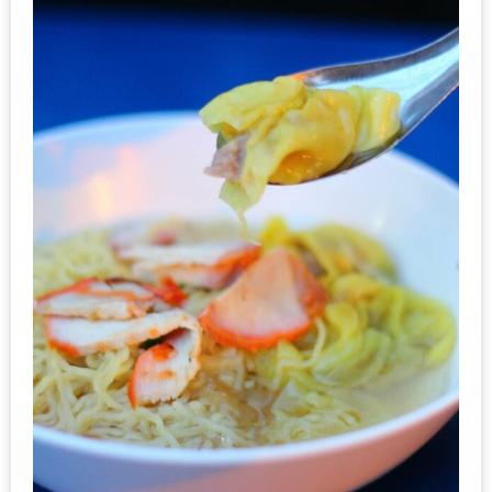
เหนือ
กับ
สลัด
หนุ่ม
บ้านนา
เมนู
เด็ด
จาก
ANNA
FARM
ที่
เอาชนะ
ใจ
กรรมการ
จาก
THE