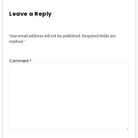
MAPS
Leave a Reply
MY
ACCOUNT
Your email address will not be published.
Required fields are
NEW
marked
*
FACEBOOK
TIMELINE
Comment
*
POLICY
OKTOBERFEST
ครั้ง
ที่
2
เทศกาล
เบียร์
ที่