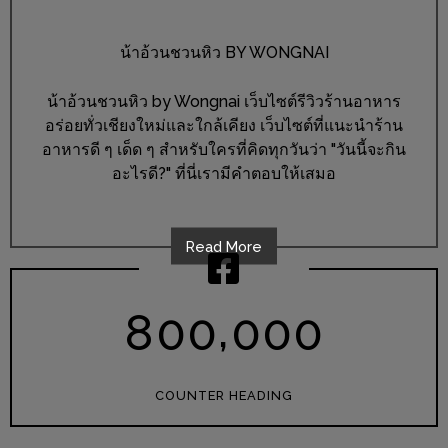
หิว
น้าอ้วนชวนหิว BY WONGNAI
ข้าว
อะไร
น้าอ้วนชวนหิว by Wongnai เว็บไซต์รีวิวร้านอาหาร
เอ่ย
อร่อยทั่วเชียงใหม่และใกล้เคียง เว็บไซต์ที่แนะนำร้าน
อร่อย
อาหารดี ๆ เด็ด ๆ สำหรับใครที่คิดทุกวันว่า "วันนี้จะกิน
อะไรดี?" ที่นี่เรามีคำตอบให้เสมอ
ที่สุด?
งาน
Read More
แฟร์
เรื่อง
บ้าน
,
8
0
0
0
0
0
ที่
ทุก
คน
COUNTER HEADING
ต้อง