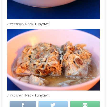
DISH
EVENT
ที่
ภาพจากคุณ Neck Tunyawit
ต้อง
ห้าม
พลาด
สำหรับ
ฤดู
หนาว
นี้
กับ
PING
FAI
FESTIVAL
ภาพจากคุณ Neck Tunyawit
2