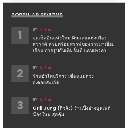
ทำไม
เรา
POPPULAR REVIEWS
ไม่
ทำ
BY
น้าอ้วน
1
อาหาร
จุดเช็คอินแห่งใหม่ ดินแดนแห่งเมือง
ทาน
สวรรค์ ครบพร้อมสรรพ์ของการมาเยี่ยม
เอง?
เยือน ถ่ายรูปกันเต็มอิ่มที่ แดนเทวดา
SHOP
BY
น้าอ้วน
2
ร้านอำไพบริการ เขื่อนแม่กวง
TOP
อ.ดอยสะเก็ด
10
รีวิว
BY
น้าอ้วน
3
ร้าน
Grill Jung (กิวจัง) ร้านปิ้งย่างบุฟเฟต์
อาหาร
น้องใหม่ สุดคุ้ม
ที่
เข้า