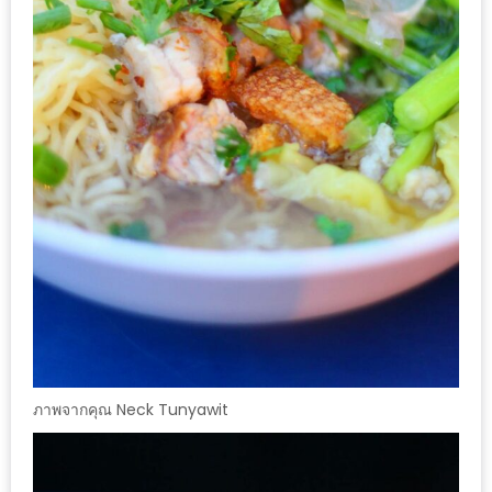
ลอง
ถนน
คน
เดิน
วัน
อาทิตย์
ท่าแพ
เชียงใหม่
CART
CHECKOUT
DRAFT
–
ภาพจากคุณ Neck Tunyawit
บาร์บีคิว
สาว