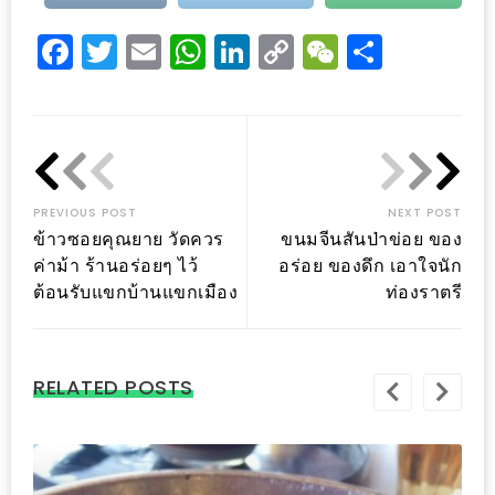
–
ช็อป
Facebook
Twitter
Email
WhatsApp
LinkedIn
Copy
WeChat
Share
ฟิน
Link
กิน
เพลิน
HFG
E-
PREVIOUS POST
NEXT POST
ข้าวซอยคุณยาย วัดควร
ขนมจีนสันป่าข่อย ของ
NEWS
ค่าม้า ร้านอร่อยๆ ไว้
อร่อย ของดึก เอาใจนัก
GAME
ต้อนรับแขกบ้านแขกเมือง
ท่องราตรี
(SABAI
SEAFOOD)
RELATED POSTS
HOMEPRO
FAIR
2017
เชียงใหม่