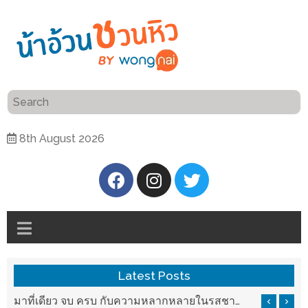
ร้าน
“เป็น
อาหาร
แสน”
แนะนำ
[PR]
8th August 2026
อิ่ม
เลือก
ร้าน
รับ
อาหาร
โชค
ที่
ที่
ต้องการ
โรงแรม
ศิริ
ติดต่อ
ปัน
Latest Posts
น้า
นาฯ
อ้วน
รสชาติที่ Chez Nous สันกำแพง
มาที่เดียว จบ ครบ กับความหลากหลายในรสชาติที่นำมาจากทั่วเมืองจีนที่ HAN The Chinese Cuisine
เชียงใหม่