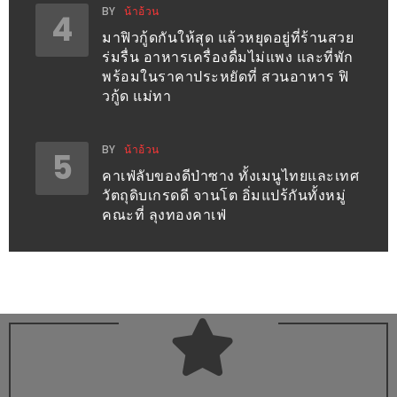
BY
น้าอ้วน
4
ชม
มาฟิวกู้ดกันให้สุด แล้วหยุดอยู่ที่ร้านสวย
มาก
ร่มรื่น อาหารเครื่องดื่มไม่แพง และที่พัก
ที่สุด
พร้อมในราคาประหยัดที่ สวนอาหาร ฟิ
ประจำ
วกู้ด แม่ทา
ปี
2557
BY
น้าอ้วน
5
คาเฟ่ลับของดีป่าซาง ทั้งเมนูไทยและเทศ
กิจกรรม
วัตถุดิบเกรดดี จานโต อิ่มแปร้กันทั้งหมู่
ชิง
คณะที่ ลุงทองคาเฟ่
รางวัล
กับ
สมาชิก
ENEWS
น้า
อ้วน
ชวน