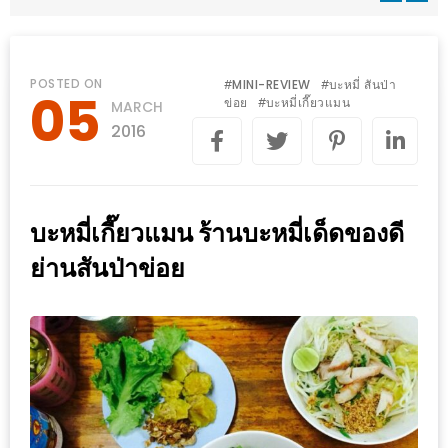
WONGNAI.COM
#มา
เดิน
นโยบาย
POSTED ON
MINI-REVIEW
บะหมี่ สันป่า
#
#
05
เล่น
ข่อย
บะหมี่เกี๊ยวแมน
#
MARCH
ความ
กัน
2016
เป็น
มั้ย
ส่วน
ใน
ตัว
ฐานะ
บะหมี่เกี๊ยวแมน ร้านบะหมี่เด็ดของดี
อะไร
ย่านสันป่าข่อย
ก็ได้
…
งาน
เดียว
ที่
ครบ
ครั้ง