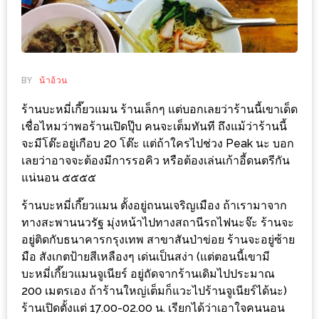
ช้อป
ชิ
ลล์
ชิม
BY
น้าอ้วน
ที่
ร้านบะหมี่เกี๊ยวแมน ร้านเล็กๆ แต่บอกเลยว่าร้านนี้เขาเด็ด
HIMMA
เชื่อไหมว่าพอร้านเปิดปุ๊บ คนจะเต็มทันที ถึงแม้ว่าร้านนี้
MARKET
จะมีโต๊ะอยู่เกือบ 20 โต๊ะ แต่ถ้าใครไปช่วง Peak นะ บอก
FESTIVAL
เลยว่าอาจจะต้องมีการรอคิว หรือต้องเล่นเก้าอี้ดนตรีกัน
แน่นอน ๕๕๕๕
10
ร้าน
ร้านบะหมี่เกี๊ยวแมน ตั้งอยู่ถนนเจริญเมือง ถ้าเรามาจาก
ทางสะพานนวรัฐ มุ่งหน้าไปทางสถานีรถไฟนะจ๊ะ ร้านจะ
พ่อ
อยู่ติดกับธนาคารกรุงเทพ สาขาสันป่าข่อย ร้านจะอยู่ซ้าย
ค้า
มือ สังเกตป้ายสีเหลืองๆ เด่นเป็นสง่า (แต่ตอนนี้เขามี
แซ่บ
บะหมี่เกี๊ยวแมนจูเนียร์ อยู่ถัดจากร้านเดิมไปประมาณ
แม่ค้า
200 เมตรเอง ถ้าร้านใหญ่เต็มก็แวะไปร้านจูเนียร์ได้นะ)
สวย
ร้านเปิดตั้งแต่ 17.00-02.00 น. เรียกได้ว่าเอาใจคนนอน