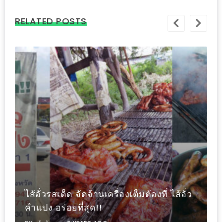
–
ช็อป
RELATED POSTS
ฟิน
กิน
เพลิน
HFG
E-
NEWS
GAME
(SABAI
SEAFOOD)
HOMEPRO
FAIR
ไส้อั่วรสเด็ด จัดจ้านเครื่องเต็มต้องที่ ไส้อั่ว
2017
คำแปง อร่อยที่สุด!!
เชียงใหม่