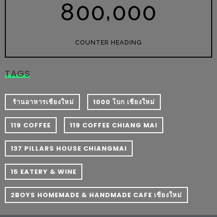
,
8
0
0
0
0
0
หิว
ข้าว
COUNTER HEADING
อะไร
เอ่ย
อร่อย
TAGS
ที่สุด?
​ ร้านอาหารเชียงใหม่
1000 โบก เชียงใหม่
งาน
แฟร์
119 COFFEE
119 COFFEE CHIANG MAI
เรื่อง
137 PILLARS HOUSE CHIANGMAI
บ้าน
ที่
15 EATERY & WINE
ทุก
คน
2BOYS HOMEMADE & HANDMADE CAFE เชียงใหม่
ต้อง