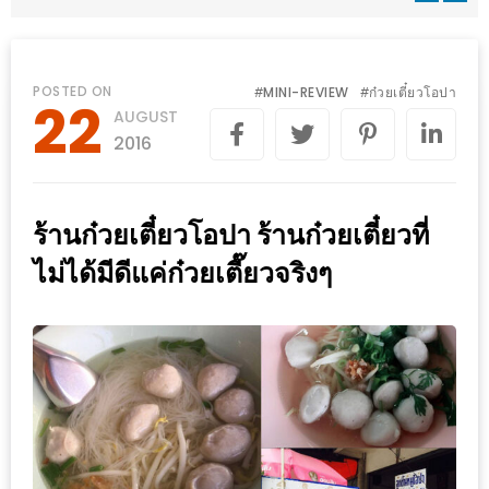
WONGNAI.COM
#มา
เดิน
นโยบาย
POSTED ON
MINI-REVIEW
ก๋วยเตี๋ยวโอปา
#
#
22
เล่น
AUGUST
ความ
กัน
2016
เป็น
มั้ย
ส่วน
ใน
ตัว
ร้านก๋วยเตี๋ยวโอปา ร้านก๋วยเตี๋ยวที่
ฐานะ
อะไร
ไม่ได้มีดีแค่ก๋วยเตี๊ยวจริงๆ
ก็ได้
…
งาน
เดียว
ที่
ครบ
ครั้ง