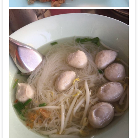
เหนือ
กับ
สลัด
หนุ่ม
บ้านนา
เมนู
เด็ด
จาก
ANNA
FARM
ที่
เอาชนะ
ใจ
กรรมการ
จาก
THE