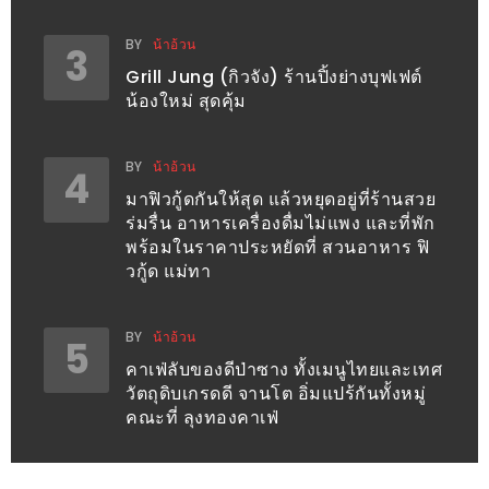
ทำไม
เรา
BY
น้าอ้วน
3
ไม่
Grill Jung (กิวจัง) ร้านปิ้งย่างบุฟเฟต์
ทำ
น้องใหม่ สุดคุ้ม
อาหาร
ทาน
BY
น้าอ้วน
4
เอง?
มาฟิวกู้ดกันให้สุด แล้วหยุดอยู่ที่ร้านสวย
ร่มรื่น อาหารเครื่องดื่มไม่แพง และที่พัก
SHOP
พร้อมในราคาประหยัดที่ สวนอาหาร ฟิ
วกู้ด แม่ทา
TOP
10
BY
น้าอ้วน
5
รีวิว
คาเฟ่ลับของดีป่าซาง ทั้งเมนูไทยและเทศ
ร้าน
วัตถุดิบเกรดดี จานโต อิ่มแปร้กันทั้งหมู่
คณะที่ ลุงทองคาเฟ่
อาหาร
ที่
เข้า