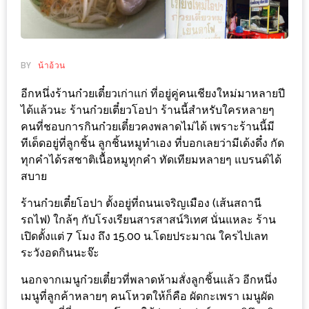
ช้อป
ชิ
ลล์
BY
น้าอ้วน
ชิม
ที่
อีกหนึ่งร้านก๋วยเตี๋ยวเก่าแก่ ที่อยู่คู่คนเชียงใหม่มาหลายปี
HIMMA
ได้แล้วนะ ร้านก๋วยเตี๋ยวโอปา ร้านนี้สำหรับใครหลายๆ
MARKET
คนที่ชอบการกินก๋วยเตี๋ยวคงพลาดไม่ได้ เพราะร้านนี้มี
ทีเด็ดอยู่ที่ลูกชิ้น ลูกชิ้นหมูทำเอง ที่บอกเลยว่ามีเด้งดึ๋ง กัด
FESTIVAL
ทุกคำได้รสชาติเนื้อหมูทุกคำ ทัดเทียมหลายๆ แบรนด์ได้
สบาย
10
ร้าน
ร้านก๋วยเตี๋ยโอปา ตั้งอยู่ที่ถนนเจริญเมือง (เส้นสถานี
พ่อ
รถไฟ) ใกล้ๆ กับโรงเรียนสารสาสน์วิเทศ นั่นแหละ ร้าน
เปิดตั้งแต่ 7 โมง ถึง 15.00 น.โดยประมาณ ใครไปเลท
ค้า
ระวังอดกินนะจ๊ะ
แซ่บ
แม่ค้า
นอกจากเมนูก๋วยเตี๋ยวที่พลาดห้ามสั่งลูกชิ้นแล้ว อีกหนึ่ง
สวย
เมนูที่ลูกค้าหลายๆ คนโหวตให้ก็คือ ผัดกะเพรา เมนูผัด