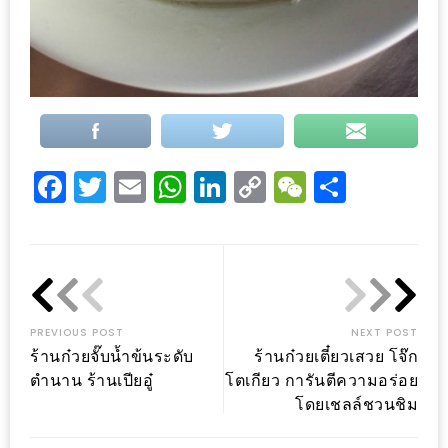
DISH
EVENT
ที่
ต้อง
ห้าม
พลาด
Facebook
Twitter
Email
WhatsApp
LinkedIn
Copy
WeChat
Share
สำหรับ
Link
ฤดู
หนาว
นี้
กับ
PREVIOUS POST
NEXT POST
PING
ร้านก๋วยจั๊บน้ำข้นระดับ
ร้านก๋วยเตี๋ยวเสวย โจ๊ก
FAI
ตำนาน ร้านเปียอู๋
โตเกียว การันตีความอร่อย
FESTIVAL
โดยเชลล์ชวนชิม
2