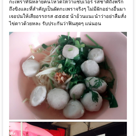
กะเพราที่นี่หลายคนโหวตให้ว่าแซ่บเว่อร์ รสชาติถึงพริก
ร้าน
ถึงขิงและที่สำคัญเป็นผัดกะเพราจริงๆ ไม่มีผักอย่างอื่นมา
รวย
เจอปนให้เสียอรรถรส ๕๕๕๕ น้าอ้วนแนะนำว่าอย่าลืมสั่ง
เสน่ห์
ไข่ดาวด้วยหละ รับประกันว่าฟินสุดๆ แน่นอน
ของ
เชียงใหม่
ที่
ต้อง
ไป
ลอง
16
ร้าน
อร่อย
ที่
ต้อง
มา