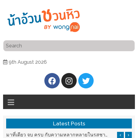
ร้าน
“เป็น
อาหาร
แสน”
แนะนำ
[PR]
9th August 2026
อิ่ม
เลือก
ร้าน
รับ
อาหาร
โชค
ที่
ที่
ต้องการ
โรงแรม
ศิริ
ติดต่อ
ปัน
Latest Posts
น้า
นาฯ
อ้วน
รสชาติที่ Chez Nous สันกำแพง
มาที่เดียว จบ ครบ กับความหลากหลายในรสชาติที่นำมาจากทั่วเมืองจีนที่ HAN The Chinese Cuisine
เชียงใหม่