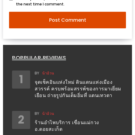
ใหญ่
the next time I comment.
ที่สุด
ใน
โลก
กับ
โรง
แรม
POPPULAR REVIEWS
ฮอ
ลิ
BY
น้าอ้วน
1
เดย์
จุดเช็คอินแห่งใหม่ ดินแดนแห่งเมือง
สวรรค์ ครบพร้อมสรรพ์ของการมาเยี่ยม
อินน์
เยือน ถ่ายรูปกันเต็มอิ่มที่ แดนเทวดา
เชียงใหม่
PANDA
BY
น้าอ้วน
2
TIME
ร้านอำไพบริการ เขื่อนแม่กวง
:
อ.ดอยสะเก็ด