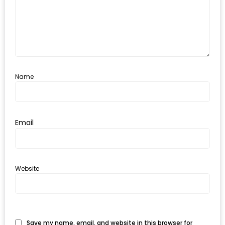
MAPS
MY
ACCOUNT
NEW
Name
FACEBOOK
TIMELINE
POLICY
Email
OKTOBERFEST
ครั้ง
ที่
Website
2
เทศกาล
เบียร์
ที่
Save my name, email, and website in this browser for