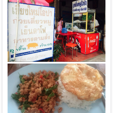
ลอง
ถนน
คน
เดิน
วัน
อาทิตย์
ท่าแพ
เชียงใหม่
CART
CHECKOUT
DRAFT
–
บาร์บีคิว
สาว