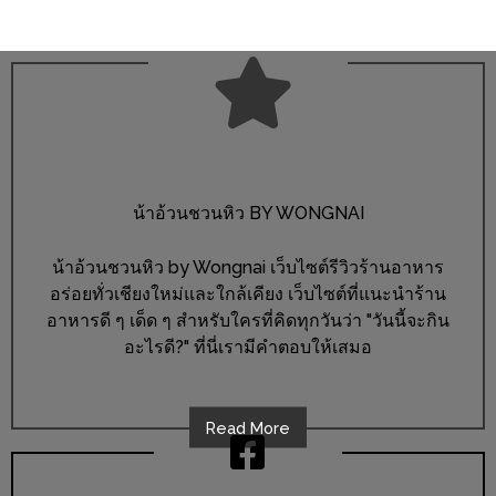
ชม
มาก
ที่สุด
ประจำ
ปี
2557
น้าอ้วนชวนหิว BY WONGNAI
กิจกรรม
ชิง
น้าอ้วนชวนหิว by Wongnai เว็บไซต์รีวิวร้านอาหาร
รางวัล
อร่อยทั่วเชียงใหม่และใกล้เคียง เว็บไซต์ที่แนะนำร้าน
อาหารดี ๆ เด็ด ๆ สำหรับใครที่คิดทุกวันว่า "วันนี้จะกิน
กับ
อะไรดี?" ที่นี่เรามีคำตอบให้เสมอ
สมาชิก
ENEWS
น้า
Read More
อ้วน
ชวน