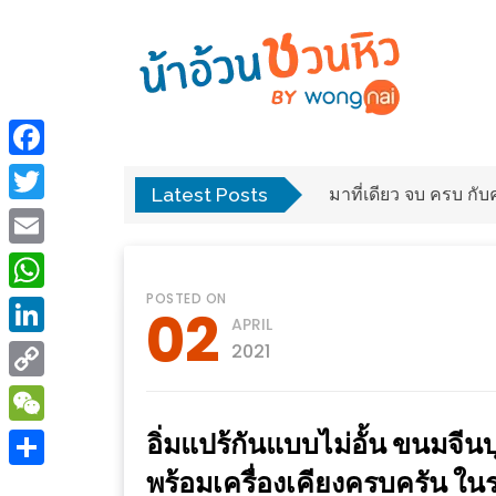
ร้าน
“เป็น
อาหาร
แสน”
Facebook
แนะนำ
Latest Posts
พง
มาที่เดียว จบ ครบ ก
[PR]
Twitter
อิ่ม
เลือก
Email
ร้าน
รับ
POSTED ON
อาหาร
โชค
WhatsApp
02
APRIL
ที่
ที่
LinkedIn
2021
ต้องการ
โรงแรม
Copy
ศิริ
ติดต่อ
ปัน
Link
อิ่มแปร้กันแบบไม่อั้น ขนมจี
WeChat
น้า
นาฯ
พร้อมเครื่องเคียงครบครัน ใน
อ้วน
Share
เชียงใหม่