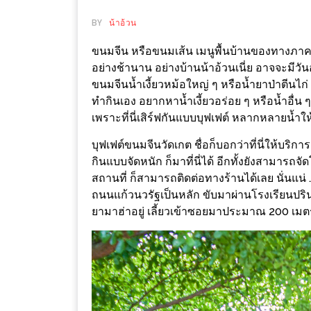
ช้อป
BY
น้าอ้วน
ชิ
ลล์
ขนมจีน หรือขนมเส้น เมนูพื้นบ้านของทางภาคเหน
อย่างช้านาน อย่างบ้านน้าอ้วนเนี่ย อาจจะมีวันอ
ชิม
ขนมจีนน้ำเงี้ยวหม้อใหญ่ ๆ หรือน้ำยาป่าตีนไก่
ที่
ทำกินเอง อยากหาน้ำเงี้ยวอร่อย ๆ หรือน้ำอื่น 
HIMMA
เพราะที่นี่เสิร์ฟกันแบบบุฟเฟต์ หลากหลายน้ำ
MARKET
บุฟเฟต์ขนมจีนวัดเกต ชื่อก็บอกว่าที่นี่ให้บริกา
FESTIVAL
กินแบบจัดหนัก ก็มาที่นี่ได้ อีกทั้งยังสามารถ
สถานที่ ก็สามารถติดต่อทางร้านได้เลย นั่นแน่ …
10
ถนนแก้วนวรัฐเป็นหลัก ขับมาผ่านโรงเรียนปริ
ร้าน
ยามาฮ่าอยู่ เลี้ยวเข้าซอยมาประมาณ 200 เมต
พ่อ
ค้า
แซ่บ
แม่ค้า
สวย