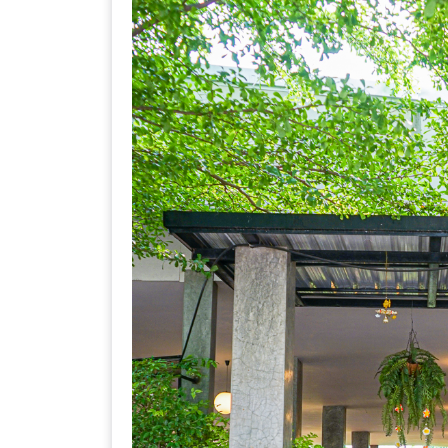
ร้าน
รวย
เสน่ห์
ของ
เชียงใหม่
ที่
ต้อง
ไป
ลอง
16
ร้าน
อร่อย
ที่
ต้อง
มา