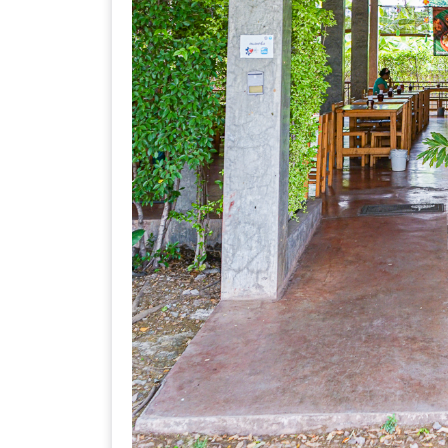
ลอง
ถนน
คน
เดิน
วัน
อาทิตย์
ท่าแพ
เชียงใหม่
CART
CHECKOUT
DRAFT
–
บาร์บีคิว
สาว