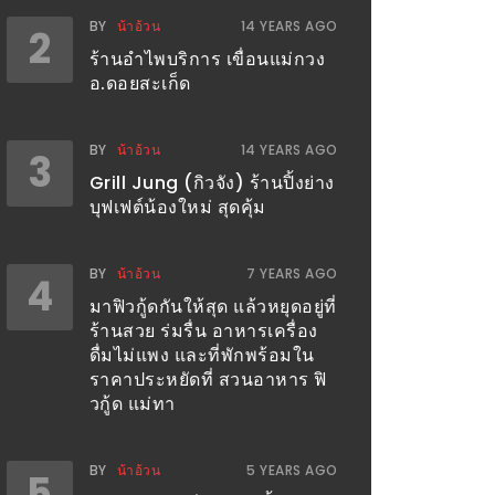
BY
น้าอ้วน
14 YEARS AGO
2
ร้านอำไพบริการ เขื่อนแม่กวง
อ.ดอยสะเก็ด
BY
น้าอ้วน
14 YEARS AGO
3
Grill Jung (กิวจัง) ร้านปิ้งย่าง
บุฟเฟต์น้องใหม่ สุดคุ้ม
BY
น้าอ้วน
7 YEARS AGO
4
มาฟิวกู้ดกันให้สุด แล้วหยุดอยู่ที่
ร้านสวย ร่มรื่น อาหารเครื่อง
ดื่มไม่แพง และที่พักพร้อมใน
ราคาประหยัดที่ สวนอาหาร ฟิ
วกู้ด แม่ทา
BY
น้าอ้วน
5 YEARS AGO
5