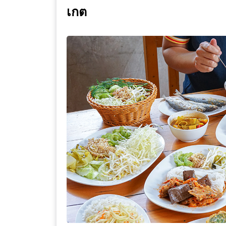
เกต
WONGNAI.COM
#มา
เดิน
นโยบาย
เล่น
ความ
กัน
เป็น
มั้ย
ส่วน
ใน
ตัว
ฐานะ
อะไร
ก็ได้
…
งาน
เดียว
ที่
ครบ
ครั้ง