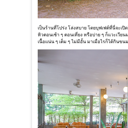
DISH
EVENT
ที่
เป็นร้านที่โปร่ง โล่งสบาย โดยบุฟเฟต์ที่นี่จะเป
ต้อง
หิวตอนเช้า ๆ ตอนเที่ยง หรือบ่าย ๆ ก็แวะเวีย
ห้าม
เนื้อแน่น ๆ เต็ม ๆ ไม่มีอั้น มาเมื่อไรก็ได้กินขน
พลาด
สำหรับ
ฤดู
หนาว
นี้
กับ
PING
FAI
FESTIVAL
2