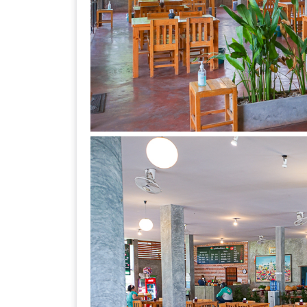
–
ช็อป
ฟิน
กิน
เพลิน
HFG
E-
NEWS
GAME
(SABAI
SEAFOOD)
HOMEPRO
FAIR
2017
เชียงใหม่