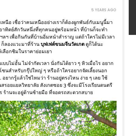
5 YEARS AGO
ือ เชื่อว่าคนเหนืออย่างเราก็ต้องผูกพันธ์กับเมนูนี้มา
าทิตย์สักวันหนึ่งที่ทุกคนอยู่พร้อมหน้า ที่บ้านก็จะทำ
 ฯลฯ เพื่อกินกันที่บ้านอิ่มหนำสำราญ แต่ถ้าใครไม่มีเวลา
ๆ ก็ลองแวะมาที่ร้าน
บุฟเฟต์ขนมจีนวัดเกต
ดูก็ได้นะ
ให้เลือกชิมในราคาย่อมเยา
รแบบไม่อั้น ไม่จำกัดเวลา นั่งกันได้ยาว ๆ หิวเมื่อไร อยาก
จัดโซนสำหรับกรุ๊ปใหญ่ ๆ หรือถ้าใครอยากจัดเลี้ยงนอก
 อยากรู้แล้วใช่ไหมว่า ร้านอยู่ตรงไหน ง่าย ๆ เลย ใช้
นสรอยแยลวิทยาลัย สังเกตซอย 3 ซึ่งจะมีโรงเรียนดนตรี
ร ร้านจะอยู่ด้านซ้ายมือ ที่จอดรถสะดวกสบาย