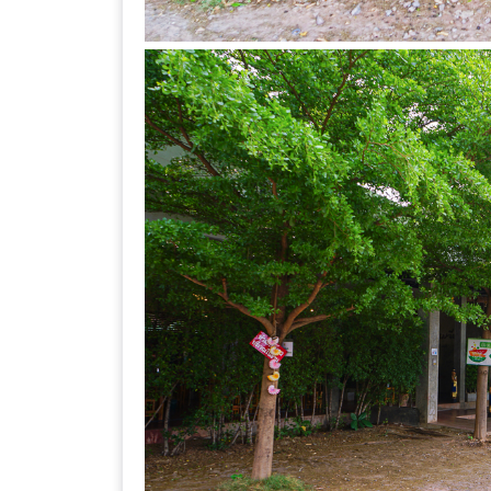
เหนือ
กับ
สลัด
หนุ่ม
บ้านนา
เมนู
เด็ด
จาก
ANNA
FARM
ที่
เอาชนะ
ใจ
กรรมการ
จาก
THE