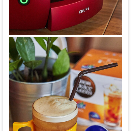
ะ
สุด
เด็ด
ที่
AIKO
(THE
UP,
RAMA
3)
อาหาร
โดน
ใจ
ภาพ
ใส
ปิ๊