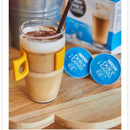
อุ่นๆ
ปิ้ง
มาร์ช
เมล
โล่
พร้อม
ชิม
และ
ช้อป
ที่
เดียว
ครบ
ที่
งาน
LEO
PRESENTS