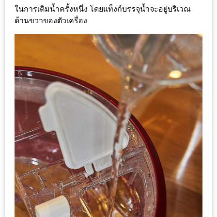
MAPS
ในการเติมน้ำครั้งหนึ่ง โดยแท็งก์บรรจุน้ำจะอยู่บริเวณ
ด้านขวาของตัวเครื่อง
MY
ACCOUNT
NEW
FACEBOOK
TIMELINE
POLICY
OKTOBERFEST
ครั้ง
ที่
2
เทศกาล
เบียร์
ที่