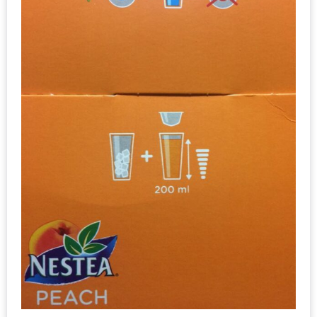
อั้น
กิน
ไม่
ยั้ง
หมู
กระทะ
&
ทะเล
เผา
เชียงใหม่
งบ
ไม่
บาน
ปลาย
ไม่
เกิน