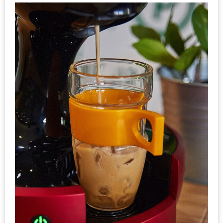
PINGFAI
FESTIVAL
3
อาหาร
ญี่ปุ่น
ระดับ
พรีเมียม
พร้อม
สุ
กี้
เนื้อ
หมู
ดำ
คู
โร
บูต