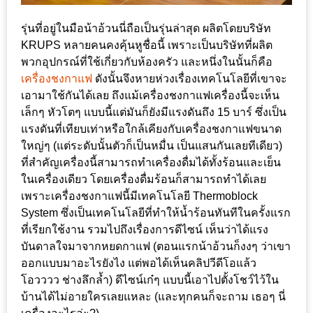
ลอง
ถนน
รุ่นที่อยู่ในมือน้าอ้วนนี่ถือเป็นรุ่นล่าสุด ผลิตโดยบริษัท
คน
KRUPS หลายคนคงคุ้นหูชื่อนี้ เพราะเป็นบริษัทที่ผลิต
เดิน
พวกอุปกรณ์ที่ใช้เกี่ยวกับห้องครัว และหนึ่งในนั้นก็คือ
วัน
เครื่องชงกาแฟ
ดังนั้นจึงหายห่วงเรื่องเทคโนโลยีที่เขาจะ
เอามาใช้กันได้เลย ถึงแม้เครื่องชงกาแฟเครื่องนี้จะเห็น
อาทิตย์
เล็กๆ หัวโตๆ แบบนี้แต่มันก็ยังมีแรงดันถึง 15 บาร์ ซึ่งเป็น
ท่าแพ
แรงดันที่เทียบเท่าหรือใกล้เคียงกับเครื่องชงกาแฟขนาด
เชียงใหม่
ใหญ่ๆ (แต่ระดับนั้นตัวก็เป็นหมื่น เป็นแสนกันเลยทีเดียว)
ที่สำคัญเครื่องนี้สามารถทำเครื่องดื่มได้ทั้งร้อนและเย็น
CART
ในเครื่องเดียว โดยเครื่องดื่มร้อนก็สามารถทำได้เลย
เพราะเครื่องชงกาแฟนี้มีเทคโนโลยี Thermoblock
CHECKOUT
System ซึ่งเป็นเทคโนโลยีที่ทำให้น้ำร้อนทันทีในครั้งแรก
ที่เรียกใช้งาน รวมไปถึงเรื่องการดีไซน์ เห็นว่าได้แรง
DRAFT
บันดาลใจมาจากหยดกาแฟ (ตอนแรกน้าอ้วนก็งงๆ ว่าเขา
–
ออกแบบมาอะไรยังไง แต่พอได้เห็นคลิปวีดีโอแล้ว
บาร์บีคิว
โอวววว ช่างลึกล้ำ) ดีไซน์เก๋ๆ แบบนี้เอาไปตั้งโชว์ไว้ใน
บ้านได้ไม่อายใครเลยแหละ (และทุกคนก็จะถาม เธอๆ นี่
สาว