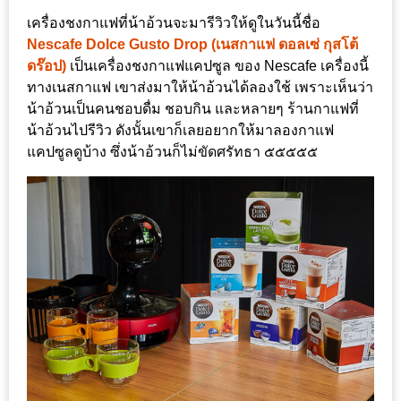
ร้าน
เครื่องชงกาแฟที่น้าอ้วนจะมารีวิวให้ดูในวันนี้ชื่อ
รวย
Nescafe Dolce Gusto Drop (เนสกาแฟ ดอลเซ่ กุสโต้
เสน่ห์
ดร๊อป)
เป็นเครื่องชงกาแฟแคปซูล ของ Nescafe เครื่องนี้
ของ
ทางเนสกาแฟ เขาส่งมาให้น้าอ้วนได้ลองใช้ เพราะเห็นว่า
เชียงใหม่
น้าอ้วนเป็นคนชอบดื่ม ชอบกิน และหลายๆ ร้านกาแฟที่
น้าอ้วนไปรีวิว ดังนั้นเขาก็เลยอยากให้มาลองกาแฟ
ที่
แคปซูลดูบ้าง ซึ่งน้าอ้วนก็ไม่ขัดศรัทธา ๕๕๕๕๕
ต้อง
ไป
ลอง
16
ร้าน
อร่อย
ที่
ต้อง
มา