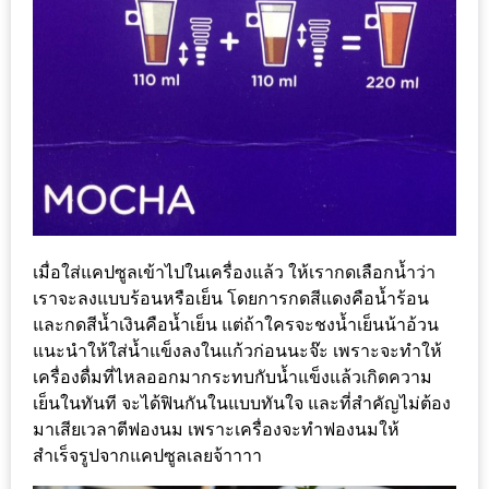
หิว
ข้าว
อะไร
เอ่ย
อร่อย
ที่สุด?
งาน
เมื่อใส่แคปซูลเข้าไปในเครื่องแล้ว ให้เรากดเลือกน้ำว่า
แฟร์
เราจะลงแบบร้อนหรือเย็น โดยการกดสีแดงคือน้ำร้อน
เรื่อง
และกดสีน้ำเงินคือน้ำเย็น แต่ถ้าใครจะชงน้ำเย็นน้าอ้วน
บ้าน
แนะนำให้ใส่น้ำแข็งลงในแก้วก่อนนะจ๊ะ เพราะจะทำให้
ที่
เครื่องดื่มที่ไหลออกมากระทบกับน้ำแข็งแล้วเกิดความ
ทุก
เย็นในทันที จะได้ฟินกันในแบบทันใจ และที่สำคัญไม่ต้อง
คน
มาเสียเวลาตีฟองนม เพราะเครื่องจะทำฟองนมให้
สำเร็จรูปจากแคปซูลเลยจ้าาาา
ต้อง