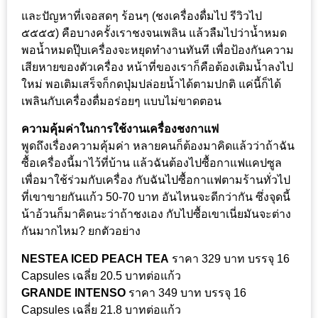
300
และปัญหาที่เจอสดๆ ร้อนๆ (ชงเครื่องดื่มไป รีวิวไป
บาท
๕๕๕๕) คือบางครั้งเราชงจนเพลิน แล้วลืมไปว่าน้ำหมด
พอน้ำหมดปุ๊บเครื่องจะหยุดทำงานทันที เพื่อป้องกันความ
เกี่ยว
เสียหายของตัวเครื่อง หน้าที่ของเราก็คือต้องเติมน้ำลงไป
กับ
ใหม่ พอเติมเสร็จก็กดปุ่มปล่อยน้ำได้ตามปกติ แค่นี้ก็ได้
เว็บ
เพลินกับเครื่องดื่มอร่อยๆ แบบไม่ขาดตอน
น้า
ความคุ้มค่าในการใช้งานเครื่องชงกาแฟ
อ้วน
พูดถึงเรื่องความคุ้มค่า หลายคนก็ต้องมาคิดแล้วว่าถ้าฉัน
ชวน
ซื้อเครื่องนี้มาไว้ที่บ้าน แล้วฉันต้องไปซื้อกาแฟแคปซูล
หิว
เพื่อมาใช้ร่วมกับเครื่อง กับฉันไปซื้อกาแฟตามร้านทั่วไป
ที่เขาขายกันแก้ว 50-70 บาท อันไหนจะดีกว่ากัน ซึ่งจุดนี้
เจ้าของ
น้าอ้วนก็มาคิดนะว่าถ้าชงเอง กับไปซื้อเขาเนี่ยมันจะต่าง
กันมากไหม? ยกตัวอย่าง
ร้าน
แนะนำ
NESTEA ICED PEACH TEA
ราคา 329 บาท บรรจุ 16
ร้าน
Capsules เฉลี่ย 20.5 บาทต่อแก้ว
GRANDE INTENSO
ราคา 349 บาท บรรจุ 16
เพื่อน
Capsules เฉลี่ย 21.8 บาทต่อแก้ว