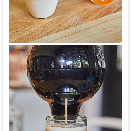
เด็ด
สำหรับ
คุณ
แม่
ที่รัก
2560
สบาย
ใจ๋…
สไตล์
นิมมาน
(ดี
คอน
โด
นิม)
เชียงใหม่