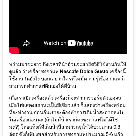
งาน
เดียว
ทั้ง
ช้อป
กิน
เที่ยว
พร้อม
โปร
พร่ามมาซะยาว ถึงเวลาที่น้าอ้วนจะสาธิตวิธีใช้งานกันให้
ดูแล้ว ว่าเครื่องชงกาแฟ
Nescafe Dolce Gusto
เครื่องนี้
โม
ใช้งานกันยังไง บอกเลยว่าใครที่ไม่มีความรู้เรื่องกาแฟ ก็
ชั่น
สามารถทำกาแฟดื่มเองได้ที่บ้าน
สำหรับ
คน
เมื่อเราเปิดเครื่องแล้ว เครื่องก็จะทำการวอร์มตัวเองจน
เมื่อไฟแสดงสถานะเป็นสีเขียวแล้ว ก็แสดงว่าเครื่องพร้อม
รัก
ที่จะทำงาน ก่อนอื่นเราจะต้องทำการเติมน้ำสะอาดลงไป
บ้าน
ในเครื่องก่อนนะ (ถ้าไม่มีน้ำเราก็คงชงกาแฟไม่ได้ใช่
มากมาย
มะ?) โดยแท็งก์ที่เก็บน้ำนี้สามารถจุน้ำได้ประมาณ 0.8
ลิตร ซึ่งก็เพียงพอสำหรับการชงกาแฟประมาณ​ 5-6 แก้ว