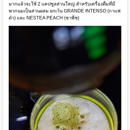
มากแล้วจะใช้ 2 แคปซูลส่วนใหญ่ สำหรับเครื่องดื่มที่มี
1
พวกนมเป็นส่วนผสม ยกเว้น GRANDE INTENSO (กาแฟ
ดำ) และ NESTEA PEACH (ชาพีช)
พา
เพื่อน
มา
ม่วน
กั๋น
บน
INSTAGRAM
รวม
โปร
โม
ชั่
นวัน
แม่