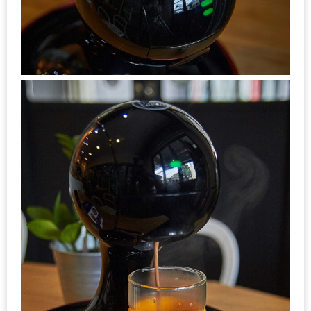
กับ
แผนที่
ร้าน
หมู
กระทะ
ทั่ว
เชียงใหม่
งบ
ไม่
บาน
ปลาย
อิ่ม
ชิ
ลล์
ไม่
เกิน