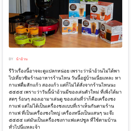
ช้อป
ชิ
ลล์
ชิม
ที่
HIMMA
MARKET
BY
น้าอ้วน
FESTIVAL
รีวิวเรื่องนี้อาจจะดูแปลกหน่อย เพราะว่าน้าอ้วนไม่ได้พา
10
ไปเที่ยวชิมร้านอาหารร้านไหน วันนี้อยู่บ้านเนี่ยแหละ หา
ร้าน
กาแฟดื่มสักแก้ว สองแก้ว แต่ก็ไม่ได้สั่งจากร้านไหนนะ
พ่อ
๕๕๕๕​ เพราะว่าวันนี้น้าอ้วนมีของเล่นตัวใหม่ ที่เพิ่งได้มา
สดๆ ร้อนๆ ลองเอามาเล่นดู ของเล่นที่ว่าก็คือเครื่องชง
ค้า
กาแฟ แต่ไม่ได้เป็นเครื่องชงแบบที่เราเห็นกันตามร้าน
แซ่บ
กาแฟ ที่เป็นเครื่องชงใหญ่ เครื่องหนึ่งเป็นแสนๆ นะจ๊ะ
แม่ค้า
๕๕๕๕ แต่มันเป็นเครื่องชงกาแฟแคปซูล ที่ใช้ตามบ้าน
สวย
ทั่วไปนี่แหละจ้า