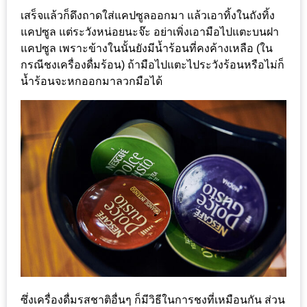
เสร็จแล้วก็ดึงถาดใส่แคปซูลออกมา แล้วเอาทิ้งในถังทิ้ง
นโยบาย
แคปซูล แต่ระวังหน่อยนะจ๊ะ อย่าเพิ่งเอามือไปแตะบนฝา
ความ
แคปซูล เพราะข้างในนั้นยังมีน้ำร้อนที่คงค้างเหลือ (ใน
เป็น
กรณีชงเครื่องดื่มร้อน) ถ้ามือไปแตะไประวังร้อนหรือไม่ก็
ส่วน
น้ำร้อนจะหกออกมาลวกมือได้
ตัว
ประกาศ
ผล
ผู้
โชค
ดี
กับ
น้า
อ้วน
ครั้ง
ซึ่งเครื่องดื่มรสชาติอื่นๆ ก็มีวิธีในการชงที่เหมือนกัน ส่วน
ที่