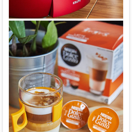
รับ
ประทาน
อาหาร
มูลค่า
1,000
บาท
ฟรี
3
รางวัล
วัน
แม่
สุด
พิเศษ
โปร
โม
ชั่น