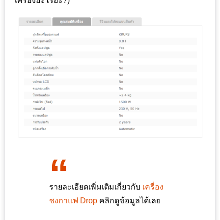
เครื่องอะไรอ่ะ?)
เหนือ
กับ
สลัด
หนุ่ม
บ้านนา
เมนู
เด็ด
จาก
ANNA
FARM
ที่
เอาชนะ
ใจ
กรรมการ
รายละเอียดเพิ่มเติมเกี่ยวกับ
เครื่อง
จาก
ชงกาแฟ Drop
คลิกดูข้อมูลได้เลย
THE