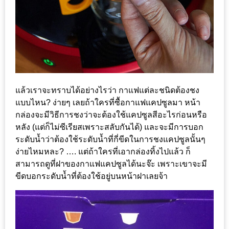
ชม
มาก
ที่สุด
ประจำ
ปี
2557
แล้วเราจะทราบได้อย่างไรว่า กาแฟแต่ละชนิดต้องชง
แบบไหน? ง่ายๆ เลยถ้าใครที่ซื้อกาแฟแคปซูลมา หน้า
กิจกรรม
กล่องจะมีวิธีการชงว่าจะต้องใช้แคปซูลสีอะไรก่อนหรือ
ชิง
หลัง (แต่ก็ไม่ซีเรียสเพราะสลับกันได้) และจะมีการบอก
รางวัล
ระดับน้ำว่าต้องใช้ระดับน้ำที่กี่ขีดในการชงแคปซูลนั้นๆ
กับ
ง่ายไหมหละ? …. แต่ถ้าใครที่เอากล่องทิ้งไปแล้ว ก็
สมาชิก
สามารถดูที่ฝาของกาแฟแคปซูลได้นะจ๊ะ เพราะเขาจะมี
ขีดบอกระดับน้ำที่ต้องใช้อยู่บนหน้าฝาเลยจ้า
ENEWS
น้า
อ้วน
ชวน