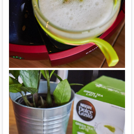
แห่ง
ชาติ
2557
ร้าน
หมู
กระทะ
ทั่ว
เชียงใหม่
TOP30
ราคา
ไม่
เกิน
200
บาท
รีวิว