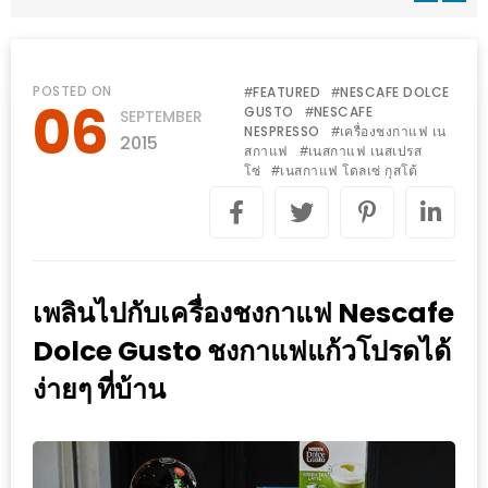
WONGNAI.COM
#มา
เดิน
นโยบาย
POSTED ON
FEATURED
NESCAFE DOLCE
#
#
06
เล่น
GUSTO
NESCAFE
#
SEPTEMBER
ความ
NESPRESSO
เครื่องชงกาแฟ เน
#
กัน
2015
เป็น
สกาแฟ
เนสกาแฟ เนสเปรส
#
มั้ย
โซ่
เนสกาแฟ โดลเซ่ กุสโต้
#
ส่วน
ใน
ตัว
ฐานะ
อะไร
ก็ได้
เพลินไปกับเครื่องชงกาแฟ Nescafe
…
Dolce Gusto ชงกาแฟแก้วโปรดได้
งาน
ง่ายๆ ที่บ้าน
เดียว
ที่
ครบ
ครั้ง