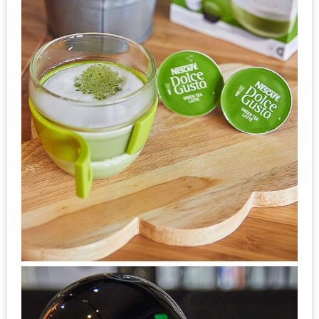
ดี
กับ
วงใน
แจก
ฟรี
LINE
GIFTCODE!
ลายแทง
ความ
อร่อย
ทั่ว
เชียงใหม่
ลุ้น
บัตร