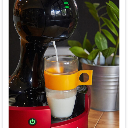
รับ
ประทาน
บุฟเฟ่ต์
ฟรี
ที่
LE
CRYSTAL
เชียงใหม่
ฟรี
2
ท่าน
ลุ้น
รับ
GIFT
VOUCHER