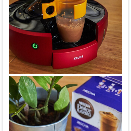
200
บาท
ชี้
เบาะแส
ความ
อร่อย
ตาม
รอย
น้า
อ้วน
ชวน
หิว
ติดต่อ