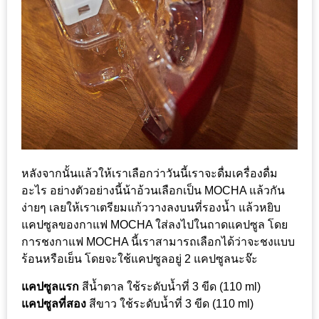
ใหญ่
ที่สุด
ใน
โลก
กับ
โรง
แรม
ฮอ
ลิ
หลังจากนั้นแล้วให้เราเลือกว่าวันนี้เราจะดื่มเครื่องดื่ม
เดย์
อะไร อย่างตัวอย่างนี้น้าอ้วนเลือกเป็น MOCHA แล้วกัน
ง่ายๆ เลยให้เราเตรียมแก้ววางลงบนที่รองน้ำ แล้วหยิบ
อินน์
แคปซูลของกาแฟ MOCHA ใส่ลงไปในถาดแคปซูล โดย
เชียงใหม่
การชงกาแฟ MOCHA นี้เราสามารถเลือกได้ว่าจะชงแบบ
ร้อนหรือเย็น โดยจะใช้แคปซูลอยู่ 2 แคปซูลนะจ๊ะ
PANDA
TIME
แคปซูลแรก
สีน้ำตาล ใช้ระดับน้ำที่ 3 ขีด (110 ml)
:
แคปซูลที่สอง
สีขาว ใช้ระดับน้ำที่ 3 ขีด (110 ml)