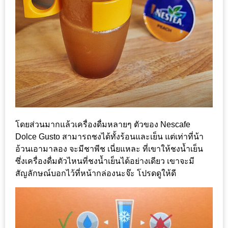
งด้วย
HUAWEI
G7
PLUS
สมา
ร์ท
โฟน
ที่
เอาใจ
โดยส่วนมากแล้วเครื่องดื่มหลายๆ ตัวของ Nescafe
ขา
Dolce Gusto สามารถชงได้ทั้งร้อนและเย็น แต่เท่าที่น้า
อ้วนเอามาลอง จะมีชาพีช เนี่ยแหละ ที่เขาให้ชงน้ำเย็น
กิน
ซึ่งเครื่องดื่มตัวไหนที่ชงน้ำเย็นได้อย่างเดียว เขาจะมี
โดย
สัญลักษณ์บอกไว้ที่หน้ากล่องนะจ๊ะ โปรดดูให้ดี
เฉพาะ
อิ่ม
ไม่