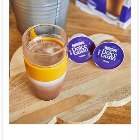
น้า
อ้วน
ติดต่อ
น้า
อ้วน
น้า
อ้วน
ชวน
คุย
นโยบาย
ความ
เป็น
ส่วน
ตัว