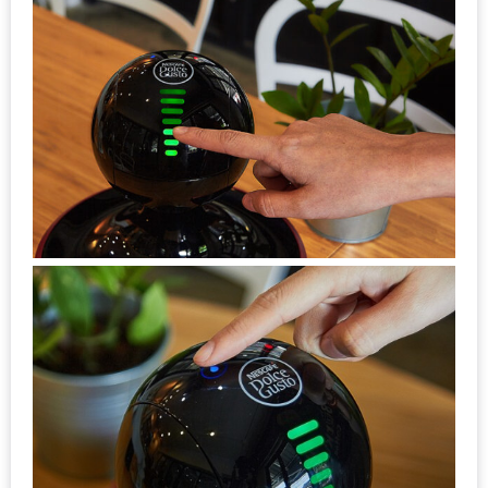
มา
พบ
สินค้า
เรื่อง
บ้าน
คุ้ม
ครบ
จบ
ที่
เดียว
HOMEPRO
FAIR
2017
เชียงใหม่
จัด
เต็ม