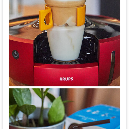
ส่วนลด
พิเศษ
ร้าน
อาหาร
ใน
เชียงใหม่
หนาว
นัก
ใช่
ไหม?
แวะ
ไป
ผิง
ไฟ