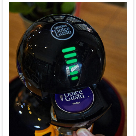
ทำไม
เรา
ไม่
ทำ
อาหาร
ทาน
เอง?
SHOP
TOP
10
รีวิว
ร้าน
อาหาร
ที่
เข้า