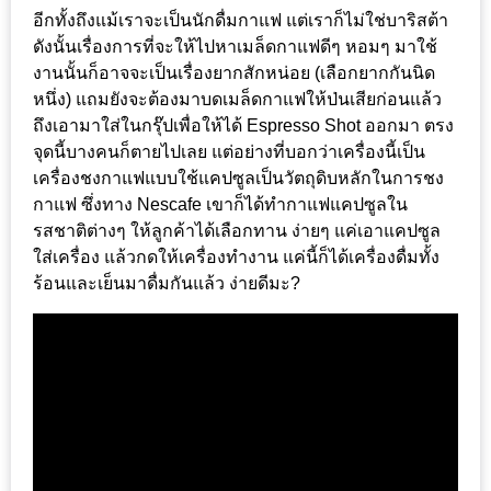
DISH
อีกทั้งถึงแม้เราจะเป็นนักดื่มกาแฟ แต่เราก็ไม่ใช่บาริสต้า
ดังนั้นเรื่องการที่จะให้ไปหาเมล็ดกาแฟดีๆ หอมๆ มาใช้
EVENT
งานนั้นก็อาจจะเป็นเรื่องยากสักหน่อย (เลือกยากกันนิด
ที่
หนึ่ง) แถมยังจะต้องมาบดเมล็ดกาแฟให้ป่นเสียก่อนแล้ว
ต้อง
ถึงเอามาใส่ในกรุ๊ปเพื่อให้ได้ Espresso Shot ออกมา ตรง
ห้าม
จุดนี้บางคนก็ตายไปเลย แต่อย่างที่บอกว่าเครื่องนี้เป็น
เครื่องชงกาแฟแบบใช้แคปซูลเป็นวัตถุดิบหลักในการชง
พลาด
กาแฟ ซึ่งทาง Nescafe เขาก็ได้ทำกาแฟแคปซูลใน
สำหรับ
รสชาติต่างๆ ให้ลูกค้าได้เลือกทาน ง่ายๆ แค่เอาแคปซูล
ฤดู
ใส่เครื่อง แล้วกดให้เครื่องทำงาน แค่นี้ก็ได้เครื่องดื่มทั้ง
หนาว
ร้อนและเย็นมาดื่มกันแล้ว ง่ายดีมะ?
นี้
กับ
PING
FAI
FESTIVAL
2