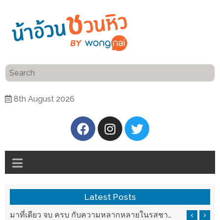
ร้าน
“เป็น
อาหาร
แสน”
แนะนำ
[PR]
8th August 2026
อิ่ม
เลือก
ร้าน
รับ
อาหาร
โชค
ที่
ที่
ต้องการ
โรงแรม
ศิริ
ติดต่อ
ปัน
Latest Posts
น้า
นาฯ
อ้วน
บ ครบ กับความหลากหลายในรสชาติที่นำมาจากทั่วเมืองจีนที่ HAN The Chinese Cuisine
แวะมาชิลยามเย็น กับจุดเช็คอินชมวิวดอยสุเทพสุดฟิน เครื่องดื่มและอาหารครบครันที่ Pool House
เชียงใหม่