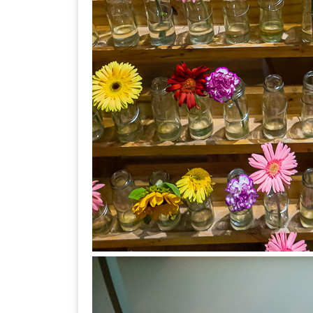
DISH
EVENT
ที่
ต้อง
ห้าม
พลาด
สำหรับ
ฤดู
หนาว
นี้
กับ
PING
FAI
FESTIVAL
2