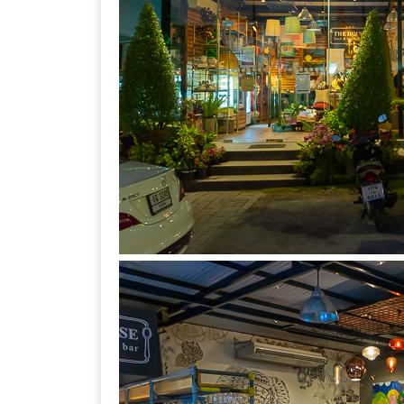
ร้าน
รวย
เสน่ห์
ของ
เชียงใหม่
ที่
ต้อง
ไป
ลอง
16
ร้าน
อร่อย
ที่
ต้อง
มา