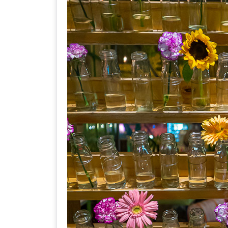
เหนือ
กับ
สลัด
หนุ่ม
บ้านนา
เมนู
เด็ด
จาก
ANNA
FARM
ที่
เอาชนะ
ใจ
กรรมการ
จาก
THE