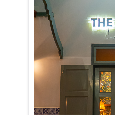
–
ช็อป
ฟิน
กิน
เพลิน
HFG
E-
NEWS
GAME
(SABAI
SEAFOOD)
HOMEPRO
FAIR
2017
เชียงใหม่