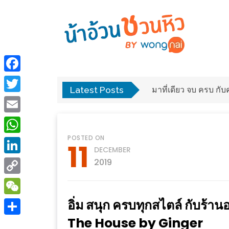
ร้าน
“เป็น
อาหาร
แสน”
Facebook
แนะนำ
Latest Posts
พง
มาที่เดียว จบ ครบ ก
[PR]
Twitter
อิ่ม
เลือก
Email
ร้าน
รับ
POSTED ON
อาหาร
โชค
WhatsApp
11
DECEMBER
ที่
ที่
LinkedIn
2019
ต้องการ
โรงแรม
Copy
ศิริ
ติดต่อ
ปัน
Link
อิ่ม สนุก ครบทุกสไตล์ กับร้า
WeChat
น้า
นาฯ
The House by Ginger
อ้วน
Share
เชียงใหม่