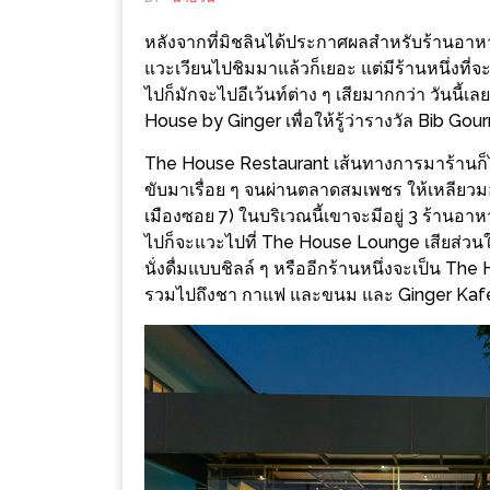
ช้อป
หลังจากที่มิชลินได้ประกาศผลสำหรับร้านอาหารใน
ชิ
แวะเวียนไปชิมมาแล้วก็เยอะ แต่มีร้านหนึ่งที่จ
ลล์
ไปก็มักจะไปอีเว้นท์ต่าง ๆ เสียมากกว่า วันนี
ชิม
House by Ginger เพื่อให้รู้ว่ารางวัล Bib Gou
ที่
The House Restaurant เส้นทางการมาร้านก็ไม่ย
HIMMA
ขับมาเรื่อย ๆ จนผ่านตลาดสมเพชร ให้เหลียวมอง
MARKET
เมืองซอย 7) ในบริเวณนี้เขาจะมีอยู่ 3 ร้านอา
FESTIVAL
ไปก็จะแวะไปที่ The House Lounge เสียส่วนให
นั่งดื่มแบบชิลล์ ๆ หรืออีกร้านหนึ่งจะเป็น T
10
รวมไปถึงชา กาแฟ และขนม และ Ginger Kafe คื
ร้าน
พ่อ
ค้า
แซ่บ
แม่ค้า
สวย