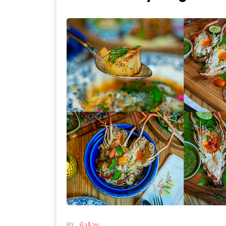
WONGNAI.COM
#มา
เดิน
นโยบาย
เล่น
ความ
กัน
เป็น
มั้ย
ส่วน
ใน
ตัว
ฐานะ
อะไร
ก็ได้
…
งาน
เดียว
ที่
ครบ
ครั้ง
BY
น้าอ้วน