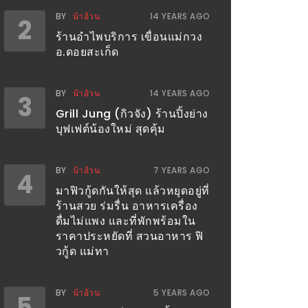
BY
น้าอ้วน
14 YEARS AGO
2
ร้านอำไพบริการ เขื่อนแม่กวง
อ.ดอยสะเก็ด
BY
น้าอ้วน
14 YEARS AGO
3
Grill Jung (กิวจัง) ร้านปิ้งย่าง
บุฟเฟต์น้องใหม่ สุดคุ้ม
BY
น้าอ้วน
7 YEARS AGO
4
มาฟิวกู้ดกันให้สุด แล้วหยุดอยู่ที่
ร้านสวย ร่มรื่น อาหารเครื่อง
ดื่มไม่แพง และที่พักพร้อมใน
ราคาประหยัดที่ สวนอาหาร ฟิ
วกู้ด แม่ทา
BY
น้าอ้วน
5 YEARS AGO
5