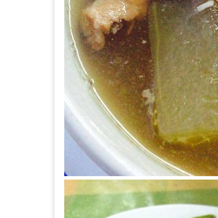
ลอง
ถนน
คน
เดิน
วัน
อาทิตย์
ท่าแพ
เชียงใหม่
CART
CHECKOUT
DRAFT
–
บาร์บีคิว
สาว