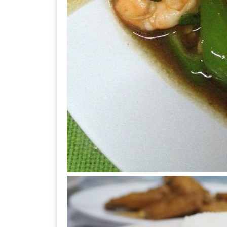
DISH
EVENT
ที่
ต้อง
ห้าม
พลาด
สำหรับ
ฤดู
หนาว
นี้
กับ
PING
FAI
FESTIVAL
2