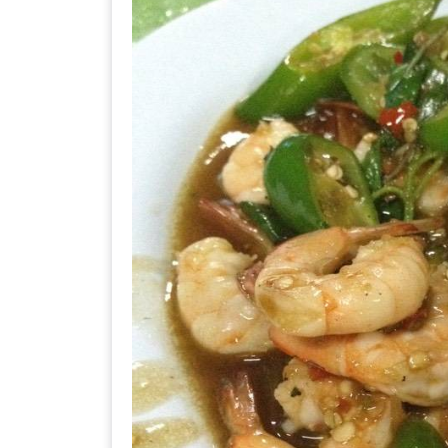
เหนือ
กับ
สลัด
หนุ่ม
บ้านนา
เมนู
เด็ด
จาก
ANNA
FARM
ที่
เอาชนะ
ใจ
กรรมการ
จาก
THE