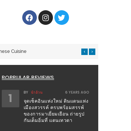
nese Cuisine
แ
POPPULAR REVIEWS
BY
น้าอ้วน
6 YEARS AGO
1
จุดเช็คอินแห่งใหม่ ดินแดนแห่ง
เมืองสวรรค์ ครบพร้อมสรรพ์
ของการมาเยี่ยมเยือน ถ่ายรูป
กันเต็มอิ่มที่ แดนเทวดา