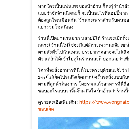
ช้อป
หากใครเป็นแฟนเพจของน้าอ้วน ก็คงรู้ว่าน้าอ้ว
ชิ
แบบว่าจัดจ้านนี่หละก็ จะเป็นอะไรที่แฮปปี้มา
ต้องถูกใจเหมือนกัน “ร้านกะเพราสำหรับคนชอบเผ็
ลล์
แยกรวมโชคนี่เอง
ชิม
ที่
ร้านนี้เปิดมานานมาก หลายปีได้ ร้านจะเปิดตั้งแต
HIMMA
กลาง) ร้านนี้ไม่ใช่จะมีแต่ผัดกะเพรานะจ๊ะ เขา
ตามสั่งทั่วไปนั่นแหละ บรรยากาศอาจจะไม่เลิศหร
MARKET
ตัว แต่ถ้าได้เข้าไปดูในร้านหละก็​ บอกเลยว่าเพี
FESTIVAL
ใครที่จะสั่งอาหารที่นี่ ก็โปรดระบุด้วยนะจ๊ะว่า
10
1-5 (ไม่เผ็ดไปจนถึงเผ็ดมาก) ครั้นจะสั่งแบบกับ
ร้าน
ตามที่ลูกค้าต้องการ โดยรวมแล้วอาหารที่นี่ถือว
พ่อ
ชอบอะไรแบบว่าจี๊ดจ๊าด ถึงใจ น้าอ้วนว่าร้านนี้
ค้า
ดูรายละเอียเพิ่มเติม :
https://www.wongnai
แซ่บ
ชอบเผ็ด
แม่ค้า
สวย