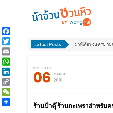
ร้าน
“เป็น
อาหาร
แสน”
Facebook
แนะนำ
Latest Posts
พง
มาที่เดียว จบ ครบ ก
[PR]
Twitter
อิ่ม
เลือก
Email
ร้าน
รับ
POSTED ON
อาหาร
โชค
WhatsApp
06
MARCH
ที่
ที่
LinkedIn
2016
ต้องการ
โรงแรม
Copy
ศิริ
ติดต่อ
ปัน
Link
WeChat
น้า
ร้านป้าตุ๊ ร้านกะเพราสำหรับค
นาฯ
อ้วน
Share
เชียงใหม่