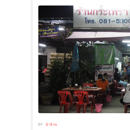
WONGNAI.COM
#มา
เดิน
นโยบาย
เล่น
ความ
กัน
เป็น
มั้ย
ส่วน
ใน
ตัว
ฐานะ
อะไร
ก็ได้
…
งาน
เดียว
ที่
ครบ
BY
น้าอ้วน
ครั้ง