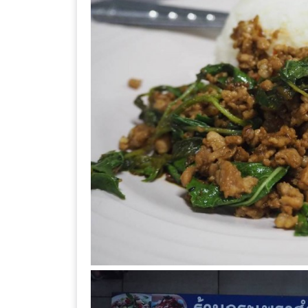
–
ช็อป
ฟิน
กิน
เพลิน
HFG
E-
NEWS
GAME
(SABAI
SEAFOOD)
HOMEPRO
FAIR
2017
เชียงใหม่