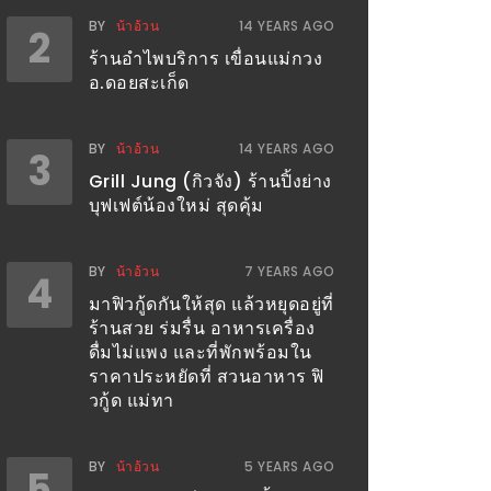
BY
น้าอ้วน
14 YEARS AGO
2
ร้านอำไพบริการ เขื่อนแม่กวง
อ.ดอยสะเก็ด
BY
น้าอ้วน
14 YEARS AGO
3
Grill Jung (กิวจัง) ร้านปิ้งย่าง
บุฟเฟต์น้องใหม่ สุดคุ้ม
BY
น้าอ้วน
7 YEARS AGO
4
มาฟิวกู้ดกันให้สุด แล้วหยุดอยู่ที่
ร้านสวย ร่มรื่น อาหารเครื่อง
ดื่มไม่แพง และที่พักพร้อมใน
ราคาประหยัดที่ สวนอาหาร ฟิ
วกู้ด แม่ทา
BY
น้าอ้วน
5 YEARS AGO
5