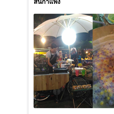
สันกำแพง
WONGNAI.COM
#มา
เดิน
นโยบาย
เล่น
ความ
กัน
เป็น
มั้ย
ส่วน
ใน
ตัว
ฐานะ
อะไร
ก็ได้
…
งาน
เดียว
ที่
ครบ
ครั้ง