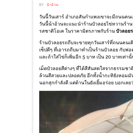
ช้อป
BY
น้าอ้วน
ชิ
วันนี้วันเสาร์ อำเภอสันกำแพงเขาจะมีถนนคนเดิน
ลล์
วันนี้น้าอ้วนจะแนะนำร้านบัวลอยไข่หวานร้านหน
ชิม
รสชาติโอเค ในราคามิตรภาพกับร้าน
บัวลอยร
ที่
ร้านบัวลอยรถถีบจะขายทุกวันเสาร์ที่ถนนคนเด
HIMMA
เซ็ปดีๆ ที่เอารถถีบมาทำเป็นร้านบัวลอย กับพ
MARKET
และถ้าใส่ไข่ก็เพิ่มอีก 5 บาท เป็น 20 บาทเท่านั
FESTIVAL
เม็ดบัวลอยสีต่างๆ ที่ได้สีสันสดใสจากธรรมชาติ 
ล้วนสีสวยและปลอดภัย อีกทั้งน้ำกะทิยังหอมม
10
นอกสุกกำลังดี แต่ด้านในยังเยิ้มอร่อย บอกเลยว
ร้าน
พ่อ
ค้า
แซ่บ
แม่ค้า
สวย