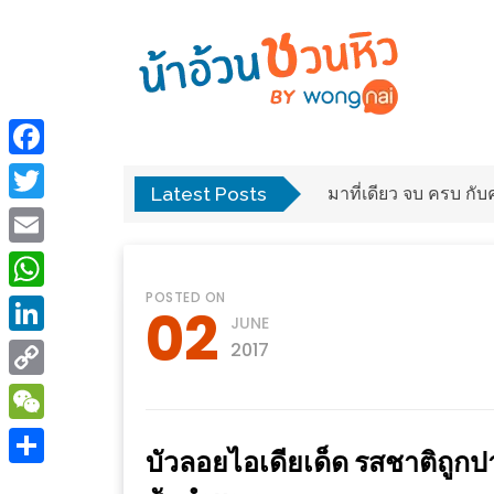
ร้าน
“เป็น
อาหาร
แสน”
Facebook
แนะนำ
Latest Posts
พง
มาที่เดียว จบ ครบ ก
[PR]
Twitter
อิ่ม
เลือก
Email
ร้าน
รับ
POSTED ON
อาหาร
โชค
WhatsApp
02
JUNE
ที่
ที่
LinkedIn
2017
ต้องการ
โรงแรม
Copy
ศิริ
ติดต่อ
ปัน
Link
WeChat
น้า
บัวลอยไอเดียเด็ด รสชาติถูก
นาฯ
อ้วน
Share
เชียงใหม่