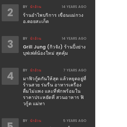
BY
น้าอ้วน
14 YEARS AGO
2
ร้านอำไพบริการ เขื่อนแม่กวง
อ.ดอยสะเก็ด
BY
น้าอ้วน
14 YEARS AGO
3
Grill Jung (กิวจัง) ร้านปิ้งย่าง
บุฟเฟต์น้องใหม่ สุดคุ้ม
BY
น้าอ้วน
7 YEARS AGO
4
มาฟิวกู้ดกันให้สุด แล้วหยุดอยู่ที่
ร้านสวย ร่มรื่น อาหารเครื่อง
ดื่มไม่แพง และที่พักพร้อมใน
ราคาประหยัดที่ สวนอาหาร ฟิ
วกู้ด แม่ทา
BY
น้าอ้วน
5 YEARS AGO
5