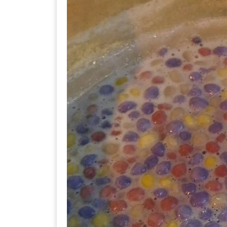
DISH
EVENT
ที่
ต้อง
ห้าม
พลาด
สำหรับ
ฤดู
หนาว
นี้
กับ
PING
FAI
FESTIVAL
2