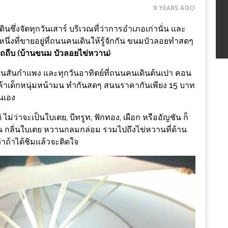
9 YEARS AGO
ซึ่งจัดทุกวันเสาร์ บริเวณที่ว่าการอำเภอเก่านั่น และ
ึ่งที่ขายอยู่ที่ถนนคนเดินให้รู้จักกัน ขนมบัวลอยทำสดๆ
ถถีบ (บ้านขนม บัวลอยไข่หวาน)
ินสันกำแพง และทุกวันอาทิตย์ที่ถนนคนเดินต้นเปา คอน
่อค้าเด็กหนุ่มหน้ามน ทำกันสดๆ สนนราคากันเพียง 15 บาท
้นเอง
ไม่ว่าจะเป็นใบเตย, บีทรูท, ฟักทอง, เผือก หรืออัญชัน ก็
ัน กลิ่นใบเตย หวานกลมกล่อม รวมไปถึงไข่หวานที่ด้าน
่าถ้าได้ชิมแล้วจะติดใจ