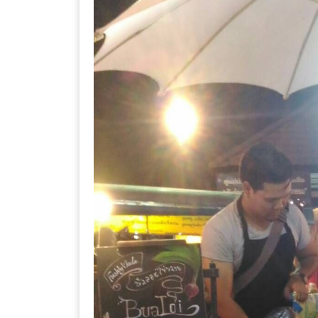
ร้าน
รวย
เสน่ห์
ของ
เชียงใหม่
ที่
ต้อง
ไป
ลอง
16
ร้าน
อร่อย
ที่
ต้อง
มา