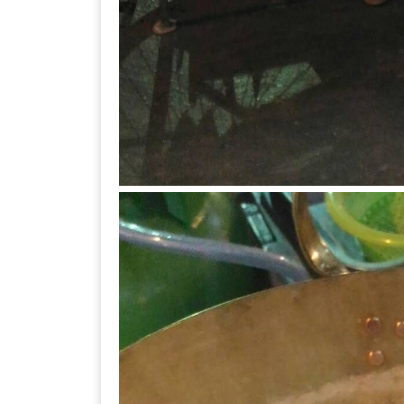
เหนือ
กับ
สลัด
หนุ่ม
บ้านนา
เมนู
เด็ด
จาก
ANNA
FARM
ที่
เอาชนะ
ใจ
กรรมการ
จาก
THE