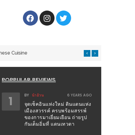
nese Cuisine
แ
POPPULAR REVIEWS
BY
น้าอ้วน
6 YEARS AGO
1
จุดเช็คอินแห่งใหม่ ดินแดนแห่ง
เมืองสวรรค์ ครบพร้อมสรรพ์
ของการมาเยี่ยมเยือน ถ่ายรูป
กันเต็มอิ่มที่ แดนเทวดา