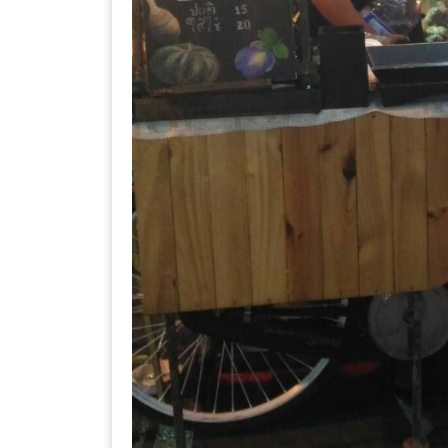
ลอง
ถนน
คน
เดิน
วัน
อาทิตย์
ท่าแพ
เชียงใหม่
CART
CHECKOUT
DRAFT
–
บาร์บีคิว
สาว