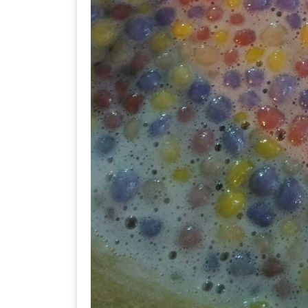
–
ช็อป
ฟิน
กิน
เพลิน
HFG
E-
NEWS
GAME
(SABAI
SEAFOOD)
HOMEPRO
FAIR
2017
เชียงใหม่