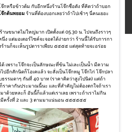
กหรือข้าวต้ม กับอีกหนึ่งร้านโจ๊กชื่อดัง ที่คิดว่าถ้าบอก
โจ๊กต้นพยอม
ร้านที่ต้องบอกเลยว่าถ้าไปเช้าๆ นี่คนเยอะ
ร้านขนาดไม่ใหญ่มาก เปิดตั้งแต่ 05.30 น. ไปจนถึงราวๆ
นึ่ง แต่มอเตอร์ไซค์จะจอดได้ง่ายกว่า ร้านนี้ได้รับการกา
งร้านก็จะเห็นรูปดาราเพียบ ๕๕๕๕ แต่สุดท้ายจะอร่อย
ได้ เพราะโจ๊กจะเป็นลักษณะที่ข้น ไม่เละเป็นน้ำ มีความ
อีกสักนิดก็โอเคแล้ว จะสั่งเป็นโจ๊กหมู โจ๊กไก่ โจ๊กปลา
บธรรมดาๆ กันที่ 40 บาท (ราคาคิดว่าสูงไปนิด) แต่ถ้า
าเขาก็ราคากันประมาณนี้นะ และที่สำคัญไม่ต้องตกใจถ้าเรา
ฟมาด้วยหละก็ อันนี้ก็แล้วแต่เราเลย เพราะถ้าเราไม่กิน
องมีครั้งที่ 2 และ 3 ตามมาแน่นอน ๕๕๕๕๕๕