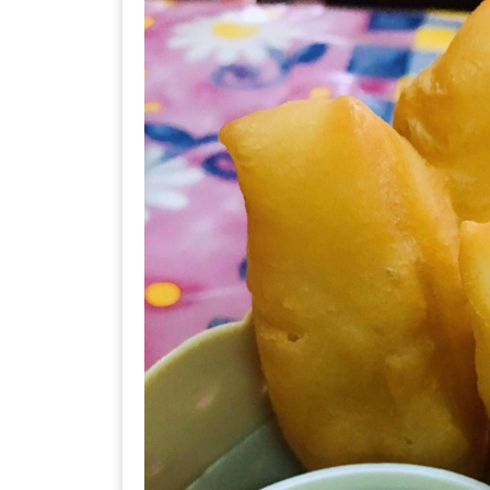
–
ช็อป
ฟิน
กิน
เพลิน
HFG
E-
NEWS
GAME
(SABAI
SEAFOOD)
HOMEPRO
FAIR
2017
เชียงใหม่