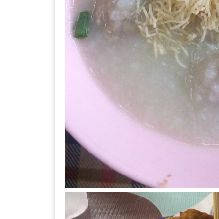
เหนือ
กับ
สลัด
หนุ่ม
บ้านนา
เมนู
เด็ด
จาก
ANNA
FARM
ที่
เอาชนะ
ใจ
กรรมการ
จาก
THE