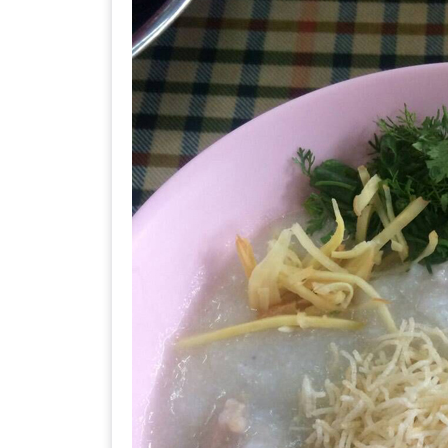
ลอง
ถนน
คน
เดิน
วัน
อาทิตย์
ท่าแพ
เชียงใหม่
CART
CHECKOUT
DRAFT
–
บาร์บีคิว
สาว