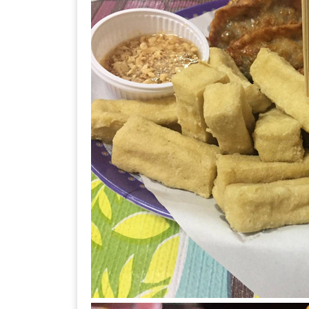
DISH
EVENT
ที่
ต้อง
ห้าม
พลาด
สำหรับ
ฤดู
หนาว
นี้
กับ
PING
FAI
FESTIVAL
2