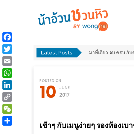
ร้าน
“เป็น
อาหาร
แสน”
Facebook
แนะนำ
Latest Posts
แวะมาชิลยามเย็น กับจ
[PR]
Twitter
อิ่ม
เลือก
Email
ร้าน
รับ
POSTED ON
อาหาร
โชค
WhatsApp
10
JUNE
ที่
ที่
LinkedIn
2017
ต้องการ
โรงแรม
Copy
ศิริ
ติดต่อ
ปัน
Link
WeChat
น้า
เช้าๆ กับเมนูง่ายๆ รองท้องเบา
นาฯ
อ้วน
Share
เชียงใหม่