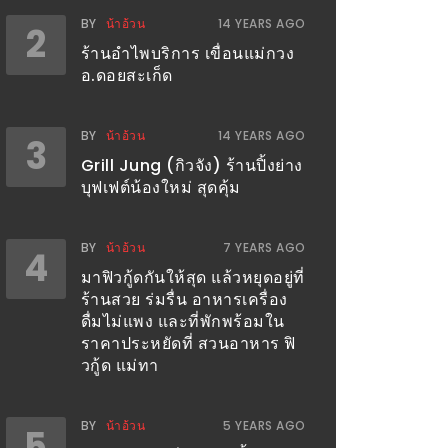
BY
น้าอ้วน
14 YEARS AGO
2
ร้านอำไพบริการ เขื่อนแม่กวง
อ.ดอยสะเก็ด
BY
น้าอ้วน
14 YEARS AGO
3
Grill Jung (กิวจัง) ร้านปิ้งย่าง
บุฟเฟต์น้องใหม่ สุดคุ้ม
BY
น้าอ้วน
7 YEARS AGO
4
มาฟิวกู้ดกันให้สุด แล้วหยุดอยู่ที่
ร้านสวย ร่มรื่น อาหารเครื่อง
ดื่มไม่แพง และที่พักพร้อมใน
ราคาประหยัดที่ สวนอาหาร ฟิ
วกู้ด แม่ทา
BY
น้าอ้วน
5 YEARS AGO
5