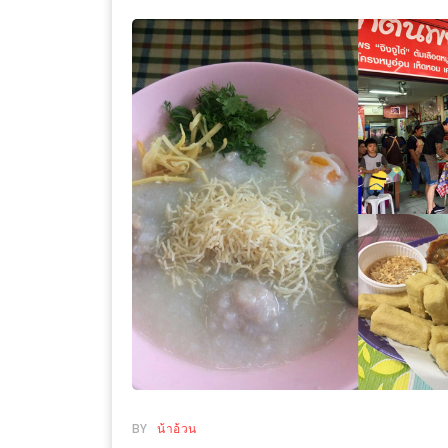
WONGNAI.COM
#มา
เดิน
นโยบาย
เล่น
ความ
กัน
เป็น
มั้ย
ส่วน
ใน
ตัว
ฐานะ
อะไร
ก็ได้
…
งาน
เดียว
ที่
ครบ
BY
น้าอ้วน
ครั้ง