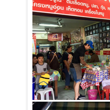
ร้าน
รวย
เสน่ห์
ของ
เชียงใหม่
ที่
ต้อง
ไป
ลอง
16
ร้าน
อร่อย
ที่
ต้อง
มา