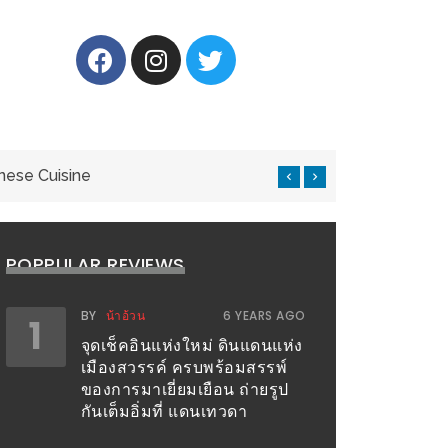
Pool House
ห
POPPULAR REVIEWS
BY
น้าอ้วน
6 YEARS AGO
1
จุดเช็คอินแห่งใหม่ ดินแดนแห่ง
เมืองสวรรค์ ครบพร้อมสรรพ์
ของการมาเยี่ยมเยือน ถ่ายรูป
กันเต็มอิ่มที่ แดนเทวดา