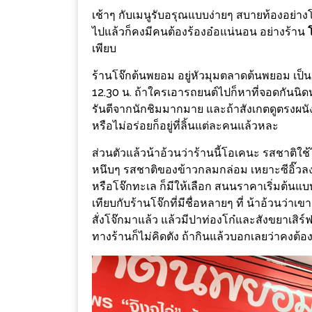
ช้อป
เช้าๆ กับเมนูรับอรุณแบบง่ายๆ สบายท้องอย่างโจ๊
ชิ
ไปแล้วก็คงมีคนต้องร้องอ๋อแน่นอน อย่างร้าน
เพียบ
ลล์
ชิม
ร้านโจ๊กต้นพยอม อยู่หัวมุมตลาดต้นพยอม เป็น
ที่
12.30 น. ถ้าใครเอารถยนต์ไปก็หาที่จอดกันนิดห
HIMMA
รันตีจากนักชิมมากมาย และถ้าสังเกตดูตรงผนั
หรือไม่อร่อยก็อยู่ที่ลิ้นแต่ละคนแล้วหละ
MARKET
FESTIVAL
ส่วนตัวแล้วน้าอ้วนว่าร้านนี้โอเคนะ รสชาติใช้
หนึบๆ รสชาติของข้าวกลมกล่อม เหยาะซีอิ๊วลงไป
10
หรือโจ๊กทะเล ก็มีให้เลือก สนนราคาเริ่มต้นแบ
ร้าน
เทียบกับร้านโจ๊กที่มีชื่อหลายๆ ที่ น้าอ้วนว่
พ่อ
สั่งโจ๊กมาแล้ว แล้วมีปาท่องโก๋และสังขยาเสิร์
ทางร้านก็ไม่คิดตัง ถ้ากินแล้วบอกเลยว่าคงต้
ค้า
แซ่บ
แม่ค้า
สวย