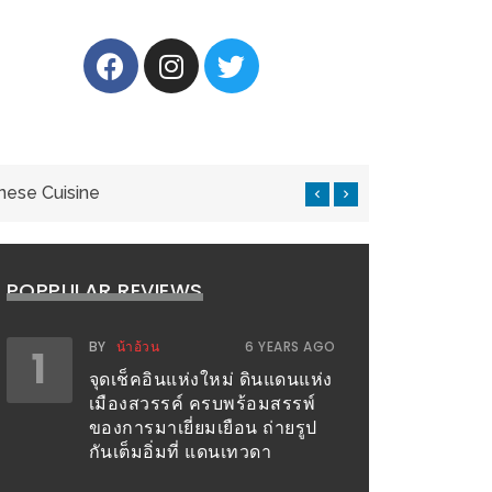
nese Cuisine
แ
POPPULAR REVIEWS
BY
น้าอ้วน
6 YEARS AGO
1
จุดเช็คอินแห่งใหม่ ดินแดนแห่ง
เมืองสวรรค์ ครบพร้อมสรรพ์
ของการมาเยี่ยมเยือน ถ่ายรูป
กันเต็มอิ่มที่ แดนเทวดา