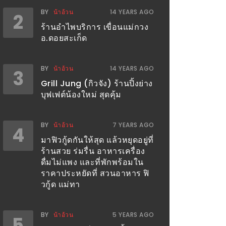
BY
น้าอ้วน
14 YEARS AGO
2
ร้านอำไพบริการ เขื่อนแม่กวง
อ.ดอยสะเก็ด
BY
น้าอ้วน
14 YEARS AGO
3
Grill Jung (กิวจัง) ร้านปิ้งย่าง
บุฟเฟต์น้องใหม่ สุดคุ้ม
BY
น้าอ้วน
7 YEARS AGO
4
มาฟิวกู้ดกันให้สุด แล้วหยุดอยู่ที่
ร้านสวย ร่มรื่น อาหารเครื่อง
ดื่มไม่แพง และที่พักพร้อมใน
ราคาประหยัดที่ สวนอาหาร ฟิ
วกู้ด แม่ทา
BY
น้าอ้วน
5 YEARS AGO
5