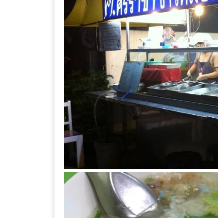
ร้าน
รวย
เสน่ห์
ของ
เชียงใหม่
ที่
ต้อง
ไป
ลอง
16
ร้าน
อร่อย
ที่
ต้อง
มา