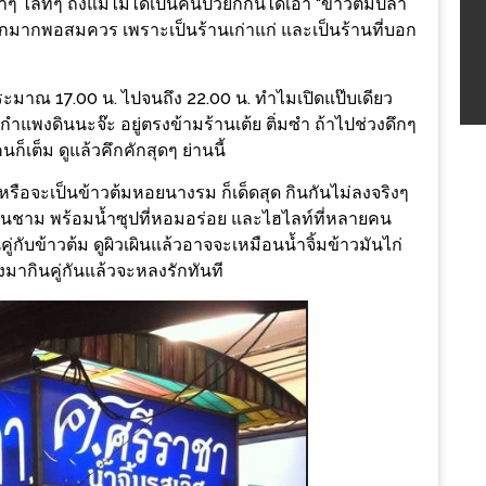
ๆ ไลท์ๆ ถึงแม้ไม่ได้เป็นคนป่วยก็กินได้เอ้า “ข้าวต้มปลา
ู้จักมากพอสมควร เพราะเป็นร้านเก่าแก่ และเป็นร้านที่บอก
 ประมาณ 17.00 น. ไปจนถึง 22.00 น. ทำไมเปิดแป๊บเดียว
แพงดินนะจ๊ะ อยู่ตรงข้ามร้านเต้ย ติ่มซำ ถ้าไปช่วงดึกๆ
ก็เต็ม ดูแล้วคึกคักสุดๆ ย่านนี้
้งหรือจะเป็นข้าวต้มหอยนางรม ก็เด็ดสุด กินกันไม่ลงจริงๆ
าในชาม พร้อมน้ำซุปที่หอมอร่อย และไฮไลท์ที่หลายคน
ู่กับข้าวต้ม ดูผิวเผินแล้วอาจจะเหมือนน้ำจิ้มข้าวมันไก่
องมากินคู่กันแล้วจะหลงรักทันที