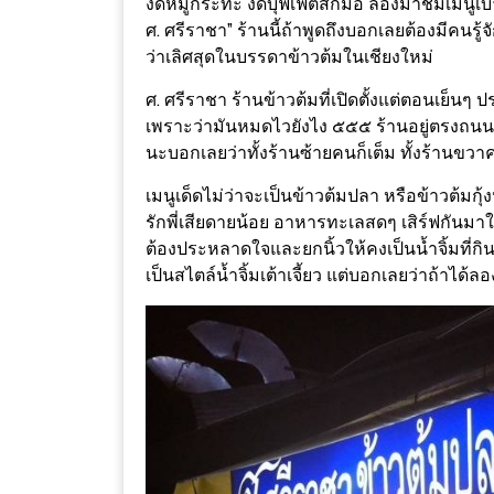
งดหมูกระทะ งดบุฟเฟ่ต์สักมื้อ ลองมาชิมเมนูเบา
ช้อป
ศ. ศรีราชา” ร้านนี้ถ้าพูดถึงบอกเลยต้องมีคนร
ชิ
ว่าเลิศสุดในบรรดาข้าวต้มในเชียงใหม่
ลล์
ศ. ศรีราชา ร้านข้าวต้มที่เปิดตั้งแต่ตอนเย็นๆ
ชิม
เพราะว่ามันหมดไวยังไง ๕๕๕ ร้านอยู่ตรงถนนกำ
ที่
นะบอกเลยว่าทั้งร้านซ้ายคนก็เต็ม ทั้งร้านขวาคน
HIMMA
เมนูเด็ดไม่ว่าจะเป็นข้าวต้มปลา หรือข้าวต้มกุ
MARKET
รักพี่เสียดายน้อย อาหารทะเลสดๆ เสิร์ฟกันม
FESTIVAL
ต้องประหลาดใจและยกนิ้วให้คงเป็นน้ำจิ้มที่กินค
เป็นสไตล์น้ำจิ้มเต้าเจี้ยว แต่บอกเลยว่าถ้าได้ล
10
ร้าน
พ่อ
ค้า
แซ่บ
แม่ค้า
สวย