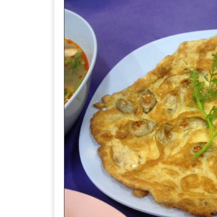
DISH
EVENT
ที่
ต้อง
ห้าม
พลาด
สำหรับ
ฤดู
หนาว
นี้
กับ
PING
FAI
FESTIVAL
2