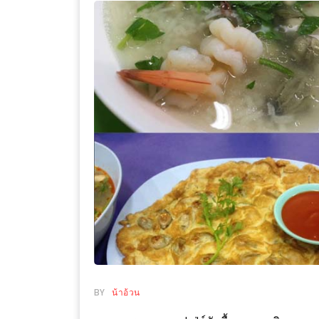
WONGNAI.COM
#มา
เดิน
นโยบาย
เล่น
ความ
กัน
เป็น
มั้ย
ส่วน
ใน
ตัว
ฐานะ
อะไร
ก็ได้
…
งาน
เดียว
ที่
ครบ
BY
น้าอ้วน
ครั้ง