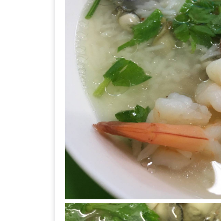
ลอง
ถนน
คน
เดิน
วัน
อาทิตย์
ท่าแพ
เชียงใหม่
CART
CHECKOUT
DRAFT
–
บาร์บีคิว
สาว