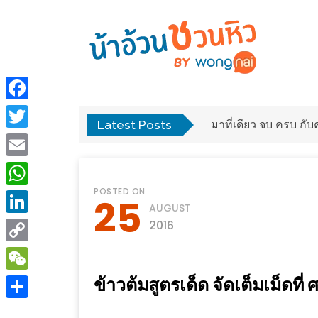
ร้าน
“เป็น
อาหาร
แสน”
Facebook
แนะนำ
Latest Posts
พง
มาที่เดียว จบ ครบ ก
[PR]
Twitter
อิ่ม
เลือก
Email
ร้าน
รับ
POSTED ON
อาหาร
โชค
WhatsApp
25
AUGUST
ที่
ที่
LinkedIn
2016
ต้องการ
โรงแรม
Copy
ศิริ
ติดต่อ
ปัน
Link
ข้าวต้มสูตรเด็ด จัดเต็มเม็ดที
WeChat
น้า
นาฯ
อ้วน
Share
เชียงใหม่