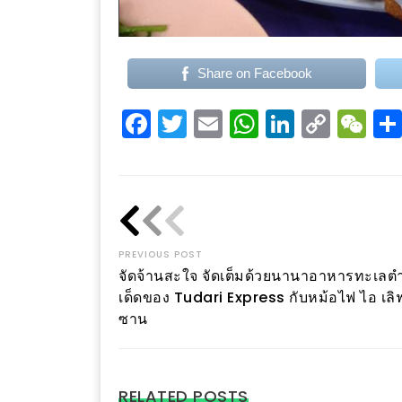
–
ช็อป
ฟิน
Share on Facebook
กิน
เพลิน
Facebook
Twitter
Email
WhatsApp
LinkedI
Copy
W
Link
HFG
E-
NEWS
GAME
(SABAI
PREVIOUS POST
SEAFOOD)
จัดจ้านสะใจ จัดเต็มด้วยนานาอาหารทะเลตำ
เด็ดของ Tudari Express กับหม้อไฟ ไอ เลิฟ
HOMEPRO
ซาน
FAIR
2017
เชียงใหม่
RELATED POSTS