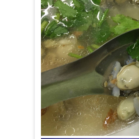
เหนือ
กับ
สลัด
หนุ่ม
บ้านนา
เมนู
เด็ด
จาก
ANNA
FARM
ที่
เอาชนะ
ใจ
กรรมการ
จาก
THE