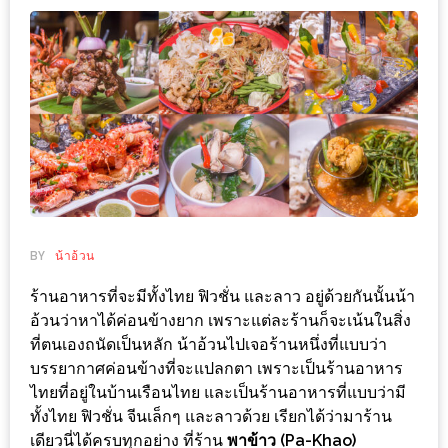
ช้อป
ชิ
ลล์
ชิม
ที่
HIMMA
MARKET
FESTIVAL
BY
น้าอ้วน
10
ร้าน
ร้านอาหารที่จะมีทั้งไทย ฟิวชั่น และลาว อยู่ด้วยกันนั้นน้า
พ่อ
อ้วนว่าหาได้ค่อนข้างยาก เพราะแต่ละร้านก็จะเน้นในสิ่ง
ค้า
ที่ตนเองถนัดเป็นหลัก น้าอ้วนไปเจอร้านหนึ่งที่แบบว่า
บรรยากาศค่อนข้างที่จะแปลกตา เพราะเป็นร้านอาหาร
แซ่บ
ไทยที่อยู่ในบ้านเรือนไทย และเป็นร้านอาหารที่แบบว่ามี
แม่ค้า
ทั้งไทย ฟิวชั่น จีนเล็กๆ และลาวด้วย เรียกได้ว่ามาร้าน
สวย
เดียวนี่ได้ครบทุกอย่าง ที่ร้าน
พาข้าว (Pa-Khao)