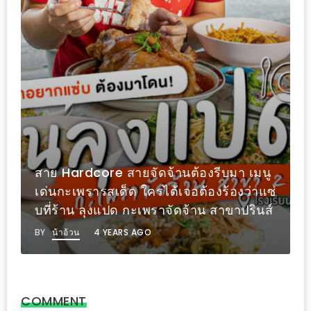
ะ
สุด
เด็ด
ที่
AIKO
(THE
UP,
RAMA
3)
สาย Hardcore สายจัดจ้านต้องรีบมา เมนู
เด่นกะเพรารสเด็ด ใครได้เจอต้องร้องว่าแซ่
อาหาร
บที่ร้าน ลุงแปด กะเพราจัดจ้าน สาขาปรินส์
โดน
BY
น้าอ้วน
4 YEARS AGO
ใจ
ภาพ
ใส
COMMENT
ปิ๊