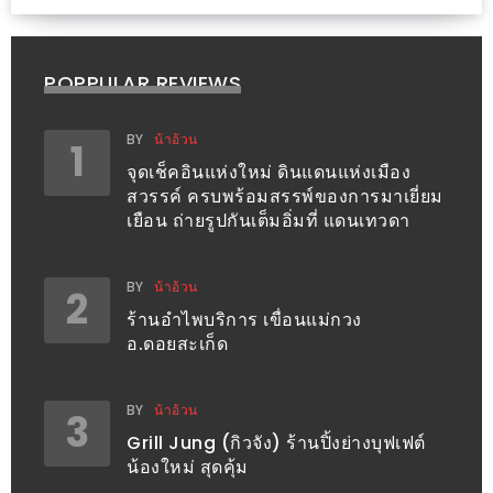
300
บาท
POPPULAR REVIEWS
เกี่ยว
กับ
BY
น้าอ้วน
1
เว็บ
จุดเช็คอินแห่งใหม่ ดินแดนแห่งเมือง
น้า
สวรรค์ ครบพร้อมสรรพ์ของการมาเยี่ยม
อ้วน
เยือน ถ่ายรูปกันเต็มอิ่มที่ แดนเทวดา
ชวน
หิว
BY
น้าอ้วน
2
ร้านอำไพบริการ เขื่อนแม่กวง
เจ้าของ
อ.ดอยสะเก็ด
ร้าน
แนะนำ
BY
น้าอ้วน
3
ร้าน
Grill Jung (กิวจัง) ร้านปิ้งย่างบุฟเฟต์
น้องใหม่ สุดคุ้ม
เพื่อน