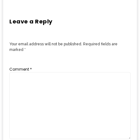
งด้วย
HUAWEI
Leave a Reply
G7
PLUS
สมา
Your email address will not be published.
Required fields are
ร์ท
marked
*
โฟน
ที่
Comment
*
เอาใจ
ขา
กิน
โดย
เฉพาะ
อิ่ม
ไม่