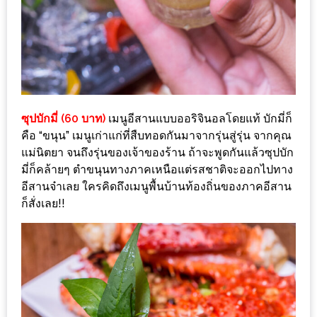
นโยบาย
ความ
เป็น
ส่วน
ตัว
ซุปบักมี่ (60 บาท)
เมนูอีสานแบบออริจินอลโดยแท้ บักมี่ก็
ประกาศ
คือ “ขนุน” เมนูเก่าแก่ที่สืบทอดกันมาจากรุ่นสู่รุ่น จากคุณ
แม่นิตยา จนถึงรุ่นของเจ้าของร้าน ถ้าจะพูดกันแล้วซุปบัก
ผล
มี่ก็คล้ายๆ ตำขนุนทางภาคเหนือแต่รสชาติจะออกไปทาง
ผู้
อีสานจ๋าเลย ใครคิดถึงเมนูพื้นบ้านท้องถิ่นของภาคอีสาน
โชค
ก็สั่งเลย!!
ดี
กับ
น้า
อ้วน
ครั้ง
ที่