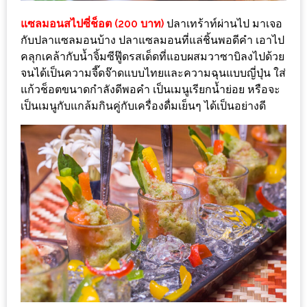
200
แซลมอนสไปซี่ช็อต (200 บาท)
ปลาเทร้าท์ผ่านไป มาเจอ
บาท
กับปลาแซลมอนบ้าง ปลาแซลมอนที่แล่ชิ้นพอดีคำ เอาไป
คลุกเคล้ากับน้ำจิ้มซีฟู๊ดรสเด็ดที่แอบผสมวาซาบิลงไปด้วย
ชี้
จนได้เป็นความจี๊ดจ๊าดแบบไทยและความฉุนแบบญี่ปุ่น ใส่
เบาะแส
แก้วช็อตขนาดกำลังดีพอคำ เป็นเมนูเรียกน้ำย่อย หรือจะ
ความ
เป็นเมนูกับแกล้มกินคู่กับเครื่องดื่มเย็นๆ ได้เป็นอย่างดี
อร่อย
ตาม
รอย
น้า
อ้วน
ชวน
หิว
ติดต่อ