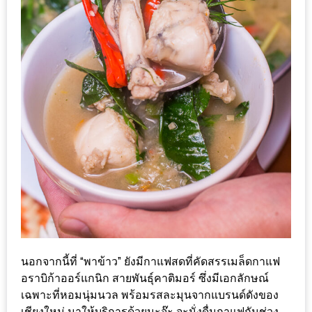
เด็ด
สำหรับ
คุณ
แม่
ที่รัก
2560
สบาย
ใจ๋…
สไตล์
นิมมาน
(ดี
คอน
นอกจากนี้ที่ “พาข้าว” ยังมีกาแฟสดที่คัดสรรเมล็ดกาแฟ
โด
อราบิก้าออร์แกนิก สายพันธุ์คาติมอร์ ซึ่งมีเอกลักษณ์
นิม)
เฉพาะที่หอมนุ่มนวล พร้อมรสละมุนจากแบรนด์ดังของ
เชียงใหม่
เชียงใหม่ มาให้บริการด้วยนะจ๊ะ จะนั่งดื่มกาแฟกันช่วง