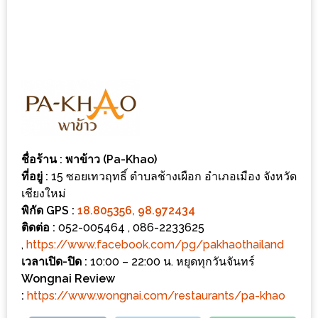
อุ่นๆ
ปิ้ง
มาร์ช
เมล
โล่
พร้อม
ชิม
และ
ช้อป
ชื่อร้าน : พาข้าว (Pa-Khao)
ที่อยู่ :
15 ซอยเทวฤทธิ์ ตำบลช้างเผือก อำเภอเมือง จังหวัด
ที่
เชียงใหม่
เดียว
พิกัด GPS :
18.805356, 98.972434
ครบ
ติดต่อ :
052-005464 , 086-2233625
ที่
,
https://www.facebook.com/pg/pakhaothailand
งาน
เวลาเปิด-ปิด :
10:00 – 22:00 น. หยุดทุกวันจันทร์
LEO
Wongnai Review
:
https://www.wongnai.com/restaurants/pa-khao
PRESENTS