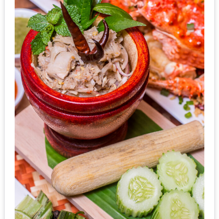
1
พา
เพื่อน
มา
ม่วน
กั๋น
บน
INSTAGRAM
รวม
โปร
โม
ชั่
นวัน
แม่