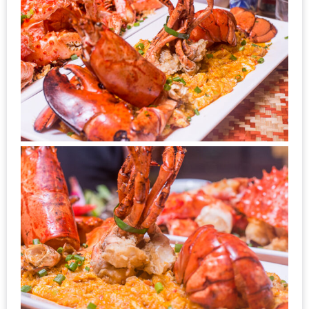
ชม
มาก
ที่สุด
ประจำ
ปี
2557
กิจกรรม
ชิง
รางวัล
กับ
สมาชิก
ENEWS
น้า
อ้วน
ชวน