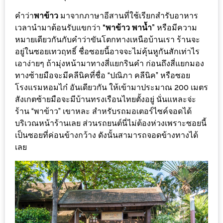
ร้าน
คำว่า
พาข้าว
มาจากภาษาอีสานที่ใช้เรียกสำรับอาหาร
รวย
เวลานำมาต้อนรับแขกว่า
“พาข้าว พาน้ำ”
หรือมีความ
เสน่ห์
หมายเดียวกันกับคำว่าขันโตกทางเหนือบ้านเรา ร้านจะ
ของ
อยู่ในซอยเทวฤทธิ์ ชื่อซอยนี้อาจจะไม่คุ้นหูกันสักเท่าไร
เชียงใหม่
เอาง่ายๆ ถ้ามุ่งหน้ามาทางสี่แยกรินคำ ก่อนถึงสี่แยกมอง
ที่
ทางซ้ายมือจะมีคลีนิคที่ชื่อ “ปณิภา คลีนิค” หรือซอย
ต้อง
โรงแรมหอมไก๋ อันเดียวกัน ให้เข้ามาประมาณ 200 เมตร
สังเกตซ้ายมือจะมีบ้านทรงเรือนไทยตั้งอยู่ นั่นแหละจ่ะ
ไป
ร้าน “พาข้าว” เขาหละ สำหรับรถมอเตอร์ไซค์จอดได้
ลอง
บริเวณหน้าร้านเลย ส่วนรถยนต์นี่ไม่ต้องห่วงเพราะซอยนี้
เป็นซอยที่ค่อนข้างกว้าง ดังนั้นสามารถจอดข้างทางได้
16
เลย
ร้าน
อร่อย
ที่
ต้อง
มา