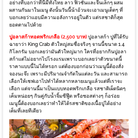
MAPS
อย่างที่บอกว่าที่นี่มีทั้งไทย ลาว ฟิวชั่นและจีนเล็กๆ ผสม
ผสานกันมาในเมนู ดังนั้นวันนี้น้าอ้วนจะเอาเมนูเด็ดๆ ที่
MY
บอกเลยว่าแอบมีความอลังการอยู่ในตัว แต่รสชาติก็สุด
ยอดตามไปด้วย
ACCOUNT
ปูอลาสก้าทอดพริกเกลือ (2,500 บาท)
ปูอลาสก้า ปูที่ได้รับ
NEW
ฉายาว่า King Crab ตัวใหญ่สมชื่อจริงๆ จานนี้ขนาด 1.4
FACEBOOK
กิโลกรัม บอกเลยว่ามันตัวใหญ่มาก ใครที่อยากกินปูอลา
TIMELINE
สก้าแต่ไม่อยากไปโรงแรมเพราะบอกเลยว่าตัวขนาดนี้
ราคาแบบนี้ไม่ได้หรอก แต่ต้องบอกก่อนว่าเมนูนี้ต้องสั่ง
POLICY
จองนะจ๊ะ เพราะมีปริมาณจำกัดในแต่ละวัน และสามารถ
เลือกให้เชฟเอาไปทำได้หลากหลายเมนูแล้วแต่ที่เราจะ
OKTOBERFEST
เลือก แต่จานนี้มาเป็นแบบทอดพริกเกลือ รสชาติเผ็ดนิดๆ
ครั้ง
เค็มหน่อยๆ กินคู่กับน้ำจิ้มซีฟู๊ด หรือซอสต่างๆ ก็อร่อย
ที่
เมนูนี้ต้องบอกเลยว่าทำให้ได้รสชาติของเนื้อปูได้อย่าง
2
เต็มที่เลยทีเดียว
เทศกาล
เบียร์
ที่