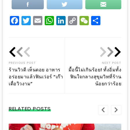
PINGFAI
FESTIVAL
3
Facebook
Twitter
Email
WhatsApp
LinkedIn
Copy
WeChat
Share
Link
อาหาร
ญี่ปุ่น
ระดับ
พรีเมียม
พร้อม
PREVIOUS POST
NEXT POST
ร้านวิวดี เห็นดอย อาหาร
มื้อนี้ไม่เกินร้อย! ทั้งอิ่มทั้ง
สุ
อร่อยมาแล้วฟินเว่อร์ “เก๊า
ฟินใจกลางสุขุมวิทที่ร้าน
กี้
เดื่อวิวงาม”
น้อยกว่าร้อย
เนื้อ
หมู
ดำ
RELATED POSTS
คู
โร
บูต