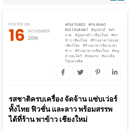
WONGNAI.COM
#มา
เดิน
นโยบาย
POSTED ON
FEATURED
PA KHAO
#
#
16
เล่น
RESTAURANT
ซุปบักมี่
ตำ
#
#
NOVEMBER
ความ
ถาด
ปูอลาสก้า เชียงใหม่
พา
#
#
กัน
2016
เป็น
ข้าว เชียงใหม่
ร้านอาหารอรอ่ย
#
มั้ย
เชียงใหม่
ร้านอาหารอีสาน พา
#
ส่วน
ข้าว
ร้านอาหารเชียงใหม่
หมู
#
#
ใน
ย่างตะไคร้
อ่อมกบ
แกงส้ม
ตัว
#
#
ฐานะ
ไข่ปลาสลิด
อะไร
ก็ได้
…
งาน
รสชาติครบเครื่อง จัดจ้าน แซ่บเว่อร์
เดียว
ทั้งไทย ฟิวชั่น และลาว พร้อมสรรพ
ที่
ได้ที่ร้าน พาข้าว เชียงใหม่
ครบ
ครั้ง