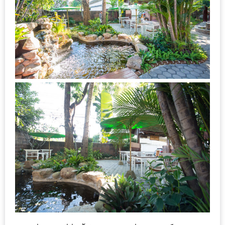
งาน
เดียว
ทั้ง
ช้อป
กิน
เที่ยว
พร้อม
โปร
โม
ชั่น
สำหรับ
คน
รัก
บ้าน
มากมาย