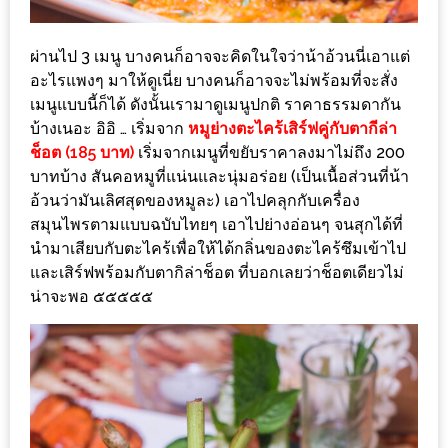
หิว
ผ่านไป 3 เมนู บางคนก็อาจจะคิดในใจว่าน้าอ้วนนี่เอาแต่
ข้าว
อะไรแพงๆ มาให้ดูเนี่ย บางคนก็อาจจะไม่พร้อมที่จะสั่ง
อะไร
เมนูแบบนี้ก็ได้ ดังนั้นเรามาดูเมนูปกติ ราคาธรรมดากัน
เอ่ย
บ้างเนอะ อิอิ … เริ่มจาก
หมูย่างตะไคร้เสิร์ฟคู่กับตากีล่า
อร่อย
ช็อต (185 บาท)
เริ่มจากเมนูที่ขยับราคาลงมาไม่ถึง 200
ที่สุด?
บาทบ้าง สันคอหมูที่แน่นและนุ่มอร่อย (เป็นเนื้อส่วนที่น้า
อ้วนว่ามันเลิศสุดของหมูละ) เอาไปคลุกกับเครื่อง
งาน
สมุนไพรตามแบบฉบับไทยๆ เอาไปย่างอ่อนๆ จนสุกได้ที่
นำมาเสียบกับตะไคร้เพื่อให้ได้กลิ่นของตะไคร้ซึมเข้าไป
แฟร์
และเสิร์ฟพร้อมกับตากิล่าช็อต ที่บอกเลยว่าช็อตเดียวไม่
เรื่อง
น่าจะพอ ๕๕๕๕๕
บ้าน
ที่
ทุก
คน
ต้อง