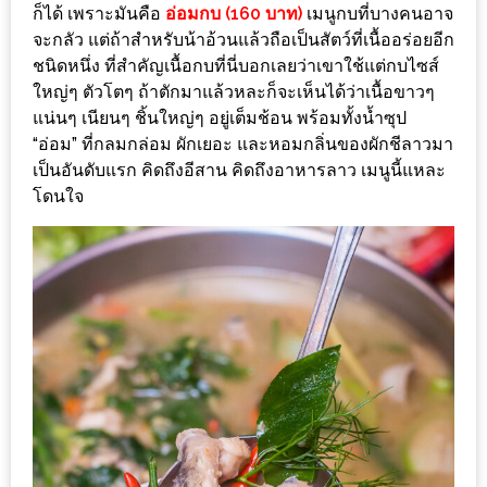
รับ
ก็ได้ เพราะมันคือ
อ่อมกบ (160 บาท)
เมนูกบที่บางคนอาจ
ประทาน
จะกลัว แต่ถ้าสำหรับน้าอ้วนแล้วถือเป็นสัตว์ที่เนื้ออร่อยอีก
อาหาร
ชนิดหนึ่ง ที่สำคัญเนื้อกบที่นี่บอกเลยว่าเขาใช้แต่กบไซส์
มูลค่า
ใหญ่ๆ ตัวโตๆ ถ้าตักมาแล้วหละก็จะเห็นได้ว่าเนื้อขาวๆ
แน่นๆ เนียนๆ ชิ้นใหญ่ๆ อยู่เต็มช้อน พร้อมทั้งน้ำซุป
1,000
“อ่อม” ที่กลมกล่อม ผักเยอะ และหอมกลิ่นของผักชีลาวมา
บาท
เป็นอันดับแรก คิดถึงอีสาน คิดถึงอาหารลาว เมนูนี้แหละ
ฟรี
โดนใจ
3
รางวัล
วัน
แม่
สุด
พิเศษ
โปร
โม
ชั่น