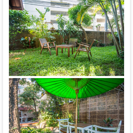
DISH
EVENT
ที่
ต้อง
ห้าม
พลาด
สำหรับ
ฤดู
หนาว
นี้
กับ
PING
FAI
FESTIVAL
2