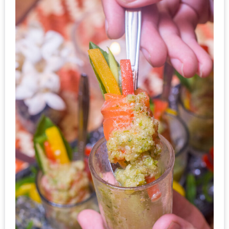
น้า
อ้วน
ติดต่อ
น้า
อ้วน
น้า
อ้วน
ชวน
คุย
นโยบาย
ความ
เป็น
ส่วน
ตัว