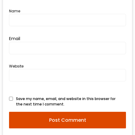
อั้น
กิน
Name
ไม่
ยั้ง
หมู
Email
กระทะ
&
ทะเล
Website
เผา
เชียงใหม่
งบ
ไม่
Save my name, email, and website in this browser for
บาน
the next time I comment.
ปลาย
ไม่
เกิน