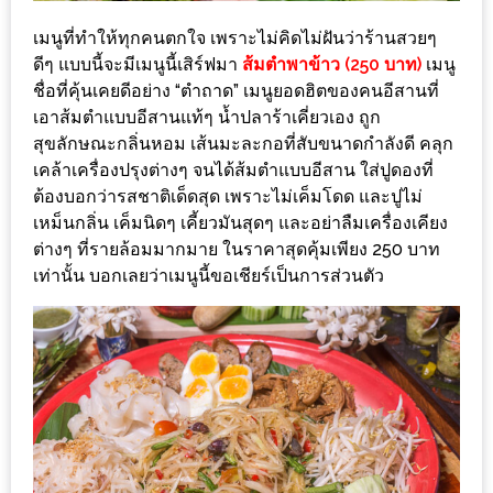
แห่ง
เมนูที่ทำให้ทุกคนตกใจ เพราะไม่คิดไม่ฝันว่าร้านสวยๆ
ชาติ
ดีๆ แบบนี้จะมีเมนูนี้เสิร์ฟมา
ส้มตำพาข้าว (250 บาท)
เมนู
2557
ชื่อที่คุ้นเคยดีอย่าง “ตำถาด” เมนูยอดฮิตของคนอีสานที่
เอาส้มตำแบบอีสานแท้ๆ น้ำปลาร้าเคี่ยวเอง ถูก
ร้าน
สุขลักษณะกลิ่นหอม เส้นมะละกอที่สับขนาดกำลังดี คลุก
หมู
เคล้าเครื่องปรุงต่างๆ จนได้ส้มตำแบบอีสาน ใส่ปูดองที่
กระทะ
ต้องบอกว่ารสชาติเด็ดสุด เพราะไม่เค็มโดด และปูไม่
ทั่ว
เหม็นกลิ่น เค็มนิดๆ เคี้ยวมันสุดๆ และอย่าลืมเครื่องเคียง
เชียงใหม่
ต่างๆ ที่รายล้อมมากมาย ในราคาสุดคุ้มเพียง 250 บาท
เท่านั้น บอกเลยว่าเมนูนี้ขอเชียร์เป็นการส่วนตัว
TOP30
ราคา
ไม่
เกิน
200
บาท
รีวิว