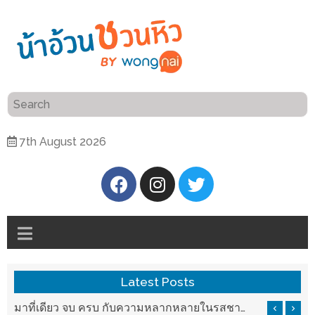
ร้าน
“เป็น
อาหาร
แสน”
แนะนำ
[PR]
7th August 2026
อิ่ม
เลือก
ร้าน
รับ
อาหาร
โชค
ที่
ที่
ต้องการ
โรงแรม
ศิริ
ติดต่อ
ปัน
Latest Posts
น้า
นาฯ
อ้วน
รสชาติที่ Chez Nous สันกำแพง
มาที่เดียว จบ ครบ กับความหลากหลายในรสชาติที่นำมาจากทั่วเมืองจีนที่ HAN The Chinese Cuisine
เชียงใหม่