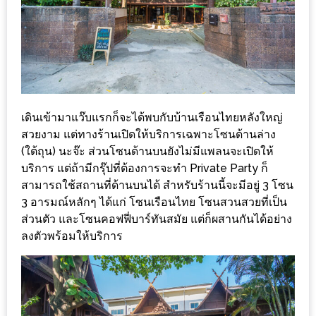
ลอง
ถนน
คน
เดิน
วัน
อาทิตย์
เดินเข้ามาแว๊บแรกก็จะได้พบกับบ้านเรือนไทยหลังใหญ่
ท่าแพ
สวยงาม แต่ทางร้านเปิดให้บริการเฉพาะโซนด้านล่าง
เชียงใหม่
(ใต้ถุน) นะจ๊ะ ส่วนโซนด้านบนยังไม่มีแพลนจะเปิดให้
บริการ แต่ถ้ามีกรุ๊ปที่ต้องการจะทำ Private Party ก็
CART
สามารถใช้สถานที่ด้านบนได้ สำหรับร้านนี้จะมีอยู่ 3 โซน
3 อารมณ์หลักๆ ได้แก่ โซนเรือนไทย โซนสวนสวยที่เป็น
CHECKOUT
ส่วนตัว และโซนคอฟฟี่บาร์ทันสมัย แต่ก็ผสานกันได้อย่าง
ลงตัวพร้อมให้บริการ
DRAFT
–
บาร์บีคิว
สาว