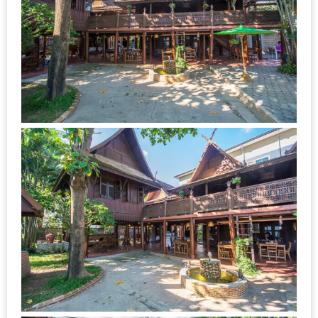
เหนือ
กับ
สลัด
หนุ่ม
บ้านนา
เมนู
เด็ด
จาก
ANNA
FARM
ที่
เอาชนะ
ใจ
กรรมการ
จาก
THE