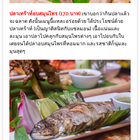
กับ
ปลาเทร้าท์อบสมุนไพร (170 บาท)
เขาบอกว่ากินปลาแล้ว
แผนที่
จะฉลาด ดังนั้นเมนูนี้แหละอร่อยด้วย ได้ประโยชน์ด้วย
ร้าน
ปลาเทร้าท์ (เป็นญาติสนิทกับแซลมอน) เนื้อแน่นและ
หมู
ละมุน เอาปลาไปคลุกกับสมุนไพรต่างๆ เอาไปอบกับใบ
กระทะ
เตยจนได้ปลาอบสมุนไพรที่หอมมาก และรสชาติก็นุ่มละ
ทั่ว
มุนสุดๆ
เชียงใหม่
งบ
ไม่
บาน
ปลาย
อิ่ม
ชิ
ลล์
ไม่
เกิน