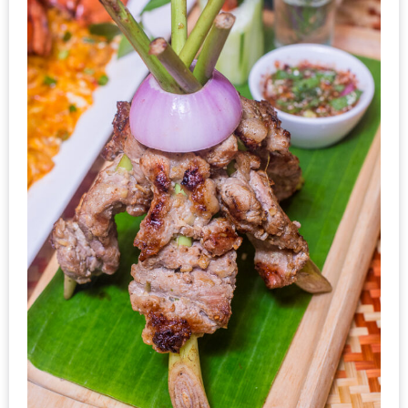
มา
พบ
สินค้า
เรื่อง
บ้าน
คุ้ม
ครบ
จบ
ที่
เดียว
HOMEPRO
FAIR
2017
เชียงใหม่
จัด
เต็ม