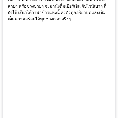
สายๆ หรือช่วงบ่ายๆ จะมานั่งดื่มเบียร์เย็น จิบไวน์เบาๆ ก็
ส่วนลด
ยังได้ เรียกได้ว่าพาข้าวแห่งนี้ ลงตัวทุกอริยาบทและเติม
พิเศษ
เต็มความอร่อยได้ทุกช่วงเวลาจริงๆ
ร้าน
อาหาร
ใน
เชียงใหม่
หนาว
นัก
ใช่
ไหม?
แวะ
ไป
ผิง
ไฟ