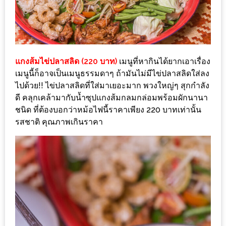
ดี
กับ
วงใน
แจก
แกงส้มไข่ปลาสลิด (220 บาท)
เมนูที่หากินได้ยากเอาเรื่อง
ฟรี
เมนูนี้ก็อาจเป็นเมนูธรรมดาๆ ถ้ามันไม่มีไข่ปลาสลิดใส่ลง
LINE
ไปด้วย!! ไข่ปลาสลิดที่ใส่มาเยอะมาก พวงใหญ่ๆ สุกกำลัง
GIFTCODE!
ดี คลุกเคล้ามากับน้ำซุปแกงส้มกลมกล่อมพร้อมผักนานา
ชนิด ที่ต้องบอกว่าหม้อไฟนี้ราคาเพียง 220 บาทเท่านั้น
ลายแทง
รสชาติ คุณภาพเกินราคา
ความ
อร่อย
ทั่ว
เชียงใหม่
ลุ้น
บัตร