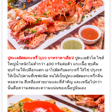
ใหญ่
ที่สุด
ใน
โลก
กับ
โรง
แรม
ฮอ
ปูทะเลผัดผงกะหรี่ (500 บาทราคาเดียว)
ปูทะเลตัวโต ไซส์
ลิ
ใหญ่น้ำหนักไม่ต่ำกว่า 400 กรัมต่อตัว แกะเนื้อ ทุบคีม
เดย์
ทุบก้ามให้เปลือกแตก เอาไปผัดกับผงกะหรี่ ใส่ไข่ ปรุงรส
อินน์
ให้เป็นไปตามที่เชฟถนัด จนได้เป็นปูทะเลผัดผงกะหรี่กลิ่น
เชียงใหม่
หอมหวน สีเหลืองสวยงามและที่สำคัญ และเหนือไปกว่า
นั้นคือความสดและความแน่นของเนื้อปูนั่นเอง
PANDA
TIME
: