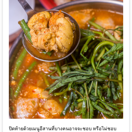
รับ
ประทาน
บุฟเฟ่ต์
ฟรี
ที่
LE
CRYSTAL
เชียงใหม่
ฟรี
2
ท่าน
ลุ้น
รับ
GIFT
VOUCHER
ปิดท้ายด้วยเมนูอีสานที่บางคนอาจจะชอบ หรือไม่ชอบ