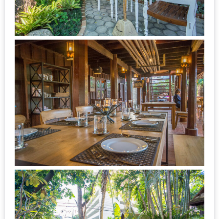
–
ช็อป
ฟิน
กิน
เพลิน
HFG
E-
NEWS
GAME
(SABAI
SEAFOOD)
HOMEPRO
FAIR
2017
เชียงใหม่