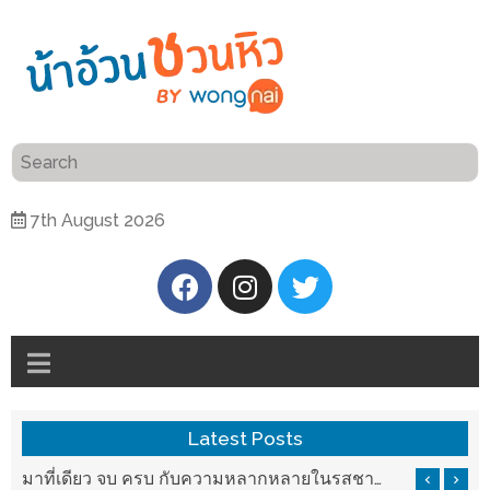
ร้าน
“เป็น
อาหาร
แสน”
แนะนำ
[PR]
7th August 2026
อิ่ม
เลือก
ร้าน
รับ
อาหาร
โชค
ที่
ที่
ต้องการ
โรงแรม
ศิริ
ติดต่อ
ปัน
Latest Posts
น้า
นาฯ
อ้วน
บ ครบ กับความหลากหลายในรสชาติที่นำมาจากทั่วเมืองจีนที่ HAN The Chinese Cuisine
แวะมาชิลยามเย็น กับจุดเช็คอินชมวิวดอยสุเทพสุดฟิน เครื่องดื่มและอาหารครบครันที่ Pool House
เชียงใหม่