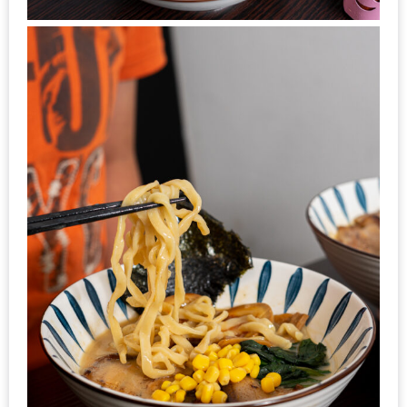
200
บาท
ชี้
เบาะแส
ความ
อร่อย
ตาม
รอย
น้า
อ้วน
ชวน
หิว
ติดต่อ