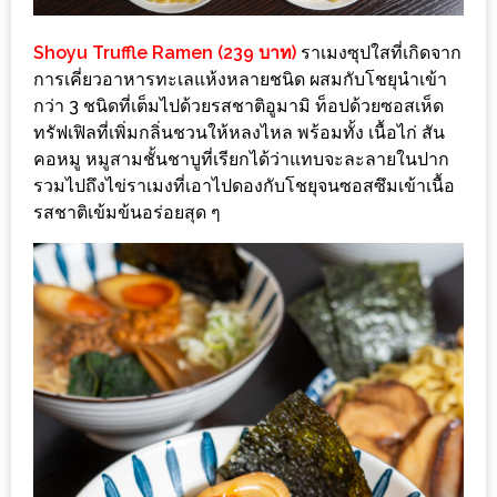
MAPS
Shoyu Truffle Ramen (239 บาท)
ราเมงซุปใสที่เกิดจาก
MY
การเคี่ยวอาหารทะเลแห้งหลายชนิด ผสมกับโชยุนำเข้า
ACCOUNT
กว่า 3 ชนิดที่เต็มไปด้วยรสชาติอูมามิ ท็อปด้วยซอสเห็ด
ทรัฟเฟิลที่เพิ่มกลิ่นชวนให้หลงไหล พร้อมทั้ง เนื้อไก่ สัน
NEW
คอหมู หมูสามชั้นชาบูที่เรียกได้ว่าแทบจะละลายในปาก
FACEBOOK
รวมไปถึงไข่ราเมงที่เอาไปดองกับโชยุจนซอสซึมเข้าเนื้อ
TIMELINE
รสชาติเข้มข้นอร่อยสุด ๆ
POLICY
OKTOBERFEST
ครั้ง
ที่
2
เทศกาล
เบียร์
ที่