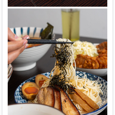
ะ
สุด
เด็ด
ที่
AIKO
(THE
UP,
RAMA
3)
อาหาร
โดน
ใจ
ภาพ
ใส
ปิ๊