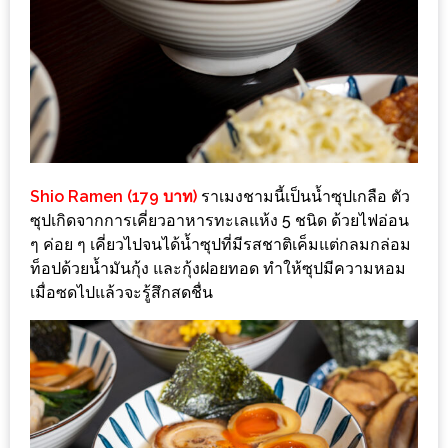
น้า
อ้วน
ติดต่อ
น้า
อ้วน
น้า
Shio Ramen (179 บาท)
ราเมงชามนี้เป็นน้ำซุปเกลือ ตัว
อ้วน
ซุปเกิดจากการเคี่ยวอาหารทะเลแห้ง 5 ชนิด ด้วยไฟอ่อน
ชวน
ๆ ค่อย ๆ เคี่ยวไปจนได้น้ำซุปที่มีรสชาติเค็มแต่กลมกล่อม
คุย
ท็อปด้วยน้ำมันกุ้ง และกุ้งฝอยทอด ทำให้ซุปมีความหอม
เมื่อซดไปแล้วจะรู้สึกสดชื่น
นโยบาย
ความ
เป็น
ส่วน
ตัว