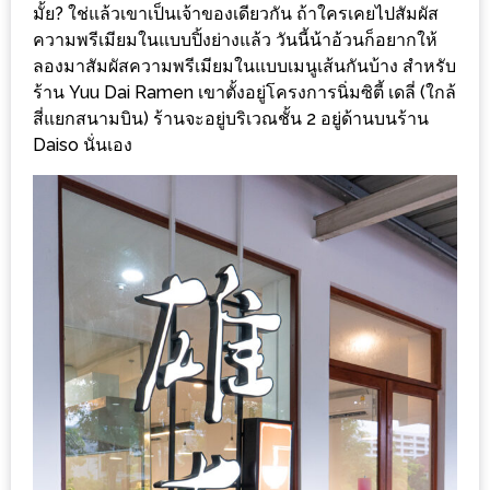
ร้าน
มั้ย? ใช่แล้วเขาเป็นเจ้าของเดียวกัน ถ้าใครเคยไปสัมผัส
รวย
ความพรีเมียมในแบบปิ้งย่างแล้ว วันนี้น้าอ้วนก็อยากให้
ลองมาสัมผัสความพรีเมียมในแบบเมนูเส้นกันบ้าง สำหรับ
เสน่ห์
ร้าน Yuu Dai Ramen เขาตั้งอยู่โครงการนิ่มซิตี้ เดลี่ (ใกล้
ของ
สี่แยกสนามบิน) ร้านจะอยู่บริเวณชั้น 2 อยู่ด้านบนร้าน
เชียงใหม่
Daiso นั่นเอง
ที่
ต้อง
ไป
ลอง
16
ร้าน
อร่อย
ที่
ต้อง
มา