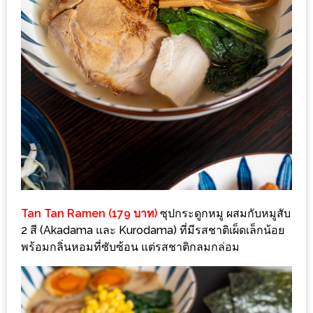
1
พา
เพื่อน
มา
ม่วน
กั๋น
บน
INSTAGRAM
รวม
Tan Tan Ramen (179 บาท)
ซุปกระดูกหมู ผสมกับหมูสับ
โปร
2 สี (Akadama และ Kurodama) ที่มีรสชาติเผ็ดเล็กน้อย
โม
พร้อมกลิ่นหอมที่ซับซ้อน แต่รสชาติกลมกล่อม
ชั่
นวัน
แม่