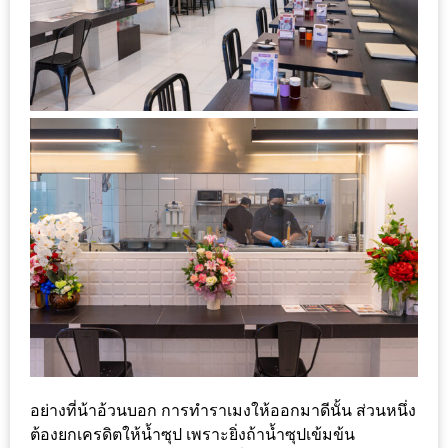
เหนือ
กับ
สลัด
หนุ่ม
บ้านนา
เมนู
เด็ด
จาก
ANNA
FARM
ที่
เอาชนะ
ใจ
กรรมการ
จาก
อย่างที่น้าอ้วนบอก การทำราเมงให้ออกมาดีนั้น ส่วนหนึ่ง
THE
ต้องยกเครดิตให้น้ำซุป เพราะยิ่งถ้าน้ำซุปเข้มข้น