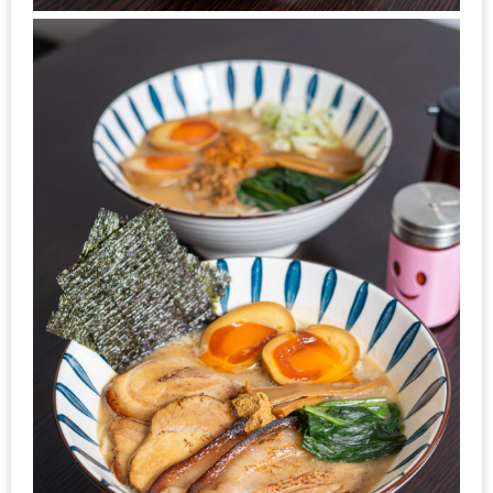
รับ
ประทาน
บุฟเฟ่ต์
ฟรี
ที่
LE
CRYSTAL
เชียงใหม่
ฟรี
2
ท่าน
ลุ้น
รับ
GIFT
VOUCHER