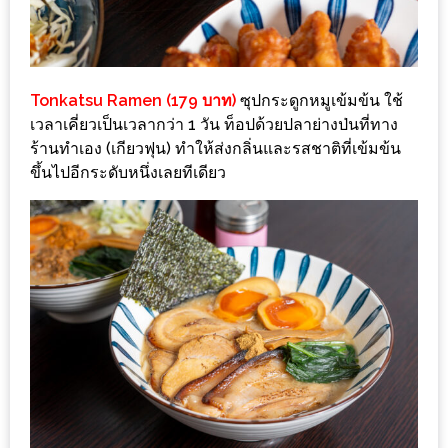
ดี
กับ
วงใน
Tonkatsu Ramen (179 บาท)
ซุปกระดูกหมูเข้มข้น ใช้
แจก
เวลาเคี่ยวเป็นเวลากว่า 1 วัน ท็อปด้วยปลาย่างป่นที่ทาง
ฟรี
ร้านทำเอง (เกียวฟุน) ทำให้ส่งกลิ่นและรสชาติที่เข้มข้น
LINE
ขึ้นไปอีกระดับหนึ่งเลยทีเดียว
GIFTCODE!
ลายแทง
ความ
อร่อย
ทั่ว
เชียงใหม่
ลุ้น
บัตร