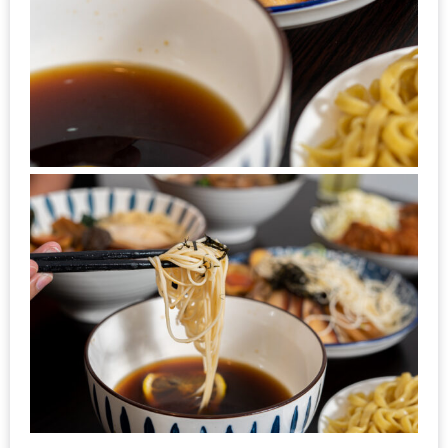
งด้วย
HUAWEI
G7
PLUS
สมา
ร์ท
โฟน
ที่
เอาใจ
ขา
กิน
โดย
เฉพาะ
อิ่ม
ไม่