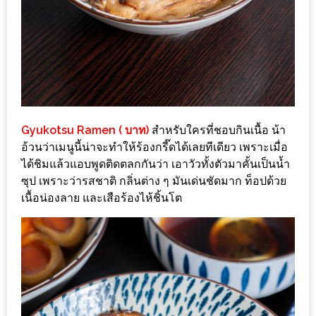
รับ
ประทาน
อาหาร
มูลค่า
1,000
บาท
ฟรี
Gyukotsu Ramen ( บาท)
สำหรับใครที่ชอบกินเนื้อ น้า
3
อ้วนว่าเมนูนี้น่าจะทำให้ร้องกรี๊ดได้เลยทีเดียว เพราะเมื่อ
รางวัล
ได้ชิมแล้วแอบพูดติดตลกกันว่า เอาวัวทั้งตัวมาคั้นเป็นน้ำ
ซุป เพราะว่ารสชาติ กลิ่นต่าง ๆ มันเด่นชัดมาก ท็อปด้วย
วัน
เนื้อน่องลาย และเสือร้องไห้ชิ้นโต
แม่
สุด
พิเศษ
โปร
โม
ชั่น