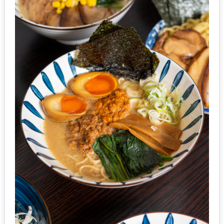
แห่ง
ชาติ
2557
ร้าน
หมู
กระทะ
ทั่ว
เชียงใหม่
TOP30
ราคา
ไม่
เกิน
200
บาท
รีวิว