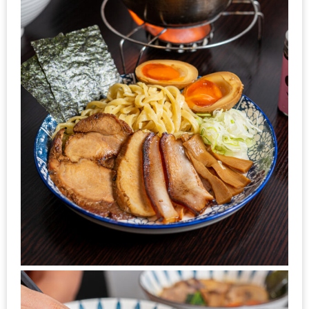
หิว
ข้าว
อะไร
เอ่ย
อร่อย
ที่สุด?
งาน
แฟร์
เรื่อง
บ้าน
ที่
ทุก
คน
ต้อง