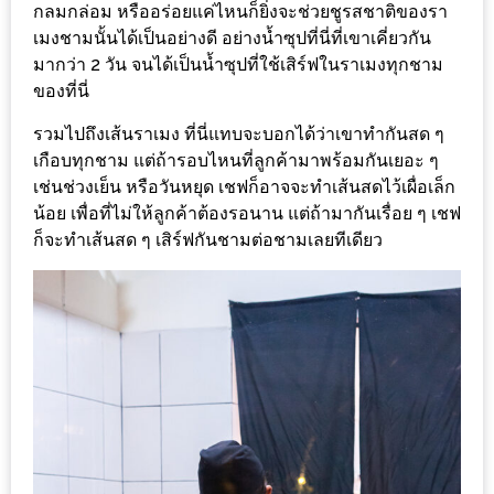
DISH
กลมกล่อม หรืออร่อยแค่ไหนก็ยิ่งจะช่วยชูรสชาติของรา
เมงชามนั้นได้เป็นอย่างดี อย่างน้ำซุปที่นี่ที่เขาเคี่ยวกัน
EVENT
มากว่า 2 วัน จนได้เป็นน้ำซุปที่ใช้เสิร์ฟในราเมงทุกชาม
ของที่นี่
ที่
ต้อง
รวมไปถึงเส้นราเมง ที่นี่แทบจะบอกได้ว่าเขาทำกันสด ๆ
ห้าม
เกือบทุกชาม แต่ถ้ารอบไหนที่ลูกค้ามาพร้อมกันเยอะ ๆ
พลาด
เช่นช่วงเย็น หรือวันหยุด เชฟก็อาจจะทำเส้นสดไว้เผื่อเล็ก
น้อย เพื่อที่ไม่ให้ลูกค้าต้องรอนาน แต่ถ้ามากันเรื่อย ๆ เชฟ
สำหรับ
ก็จะทำเส้นสด ๆ เสิร์ฟกันชามต่อชามเลยทีเดียว
ฤดู
หนาว
นี้
กับ
PING
FAI
FESTIVAL
2