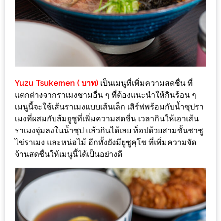
อุ่นๆ
ปิ้ง
มาร์ช
เมล
โล่
พร้อม
ชิม
Yuzu Tsukemen ( บาท)
เป็นเมนูที่เพิ่มความสดชื่น ที่
แตกต่างจากราเมงชามอื่น ๆ ที่ต้องแนะนำให้กินร้อน ๆ
และ
เมนูนี้จะใช้เส้นราเมงแบบเส้นเล็ก เสิร์ฟพร้อมกับน้ำซุปรา
ช้อป
เมงที่ผสมกับส้มยูซูที่เพิ่มความสดชื่น เวลากินให้เอาเส้น
ที่
ราเมงจุ่มลงในน้ำซุป แล้วกินได้เลย ท็อปด้วยสามชั้นชาชู
เดียว
ไข่ราเมง และหน่อไม้ อีกทั้งยังมียูซูคุโช ที่เพิ่มความจัด
ครบ
จ้านสดชื่นให้เมนูนี้ได้เป็นอย่างดี
ที่
งาน
LEO
PRESENTS