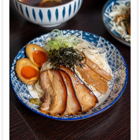
PINGFAI
FESTIVAL
3
อาหาร
ญี่ปุ่น
ระดับ
พรีเมียม
พร้อม
สุ
กี้
เนื้อ
หมู
ดำ
คู
โร
บูต