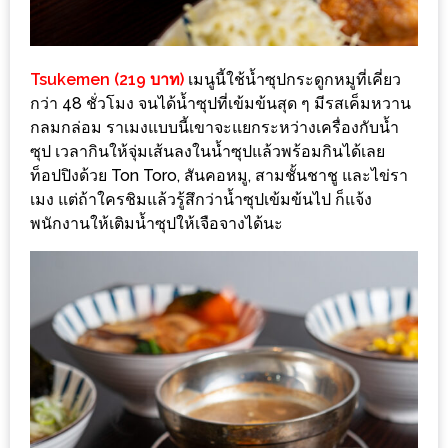
ชม
มาก
ที่สุด
Tsukemen (219 บาท)
เมนูนี้ใช้น้ำซุปกระดูกหมูที่เคี่ยว
กว่า 48 ชั่วโมง จนได้น้ำซุปที่เข้มข้นสุด ๆ มีรสเค็มหวาน
ประจำ
กลมกล่อม ราเมงแบบนี้เขาจะแยกระหว่างเครื่องกับน้ำ
ปี
ซุป เวลากินให้จุ่มเส้นลงในน้ำซุปแล้วพร้อมกินได้เลย
2557
ท็อปปิงด้วย Ton Toro, สันคอหมู, สามชั้นชาชู และไข่รา
เมง แต่ถ้าใครชิมแล้วรู้สึกว่าน้ำซุปเข้มข้นไป ก็แจ้ง
กิจกรรม
พนักงานให้เติมน้ำซุปให้เจือจางได้นะ
ชิง
รางวัล
กับ
สมาชิก
ENEWS
น้า
อ้วน
ชวน