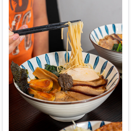
ทำไม
เรา
ไม่
ทำ
อาหาร
ทาน
เอง?
SHOP
TOP
10
รีวิว
ร้าน
อาหาร
ที่
เข้า