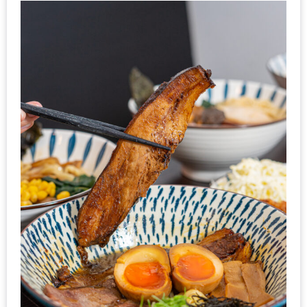
ส่วนลด
พิเศษ
ร้าน
อาหาร
ใน
เชียงใหม่
หนาว
นัก
ใช่
ไหม?
แวะ
ไป
ผิง
ไฟ