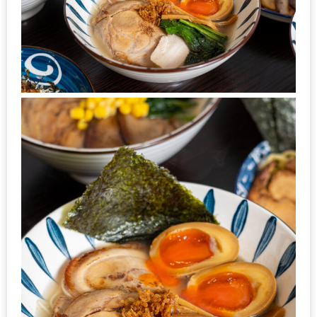
นโยบาย
ความ
เป็น
ส่วน
ตัว
ประกาศ
ผล
ผู้
โชค
ดี
กับ
น้า
อ้วน
ครั้ง
ที่