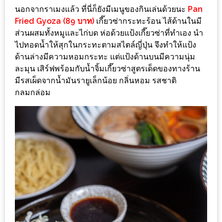
อั้น
นอกจากราเมงแล้ว ที่นี่ก็ยังมีเมนูของกินเล่นด้วยนะ
Pan
กิน
Fried Gyoza (89 บาท)
เกี๊ยวซ่ากระทะร้อน ไส้ด้านในมี
ไม่
ส่วนผสมทั้งหมูและไก่บด ห่อด้วยแป้งเกี๊ยวซ่าที่ทำเอง นำ
ไปทอดน้ำให้สุกในกระทะตามสไตล์ญี่ปุ่น จึงทำให้แป้ง
ยั้ง
ด้านล่างมีความหอมกระทะ แต่แป้งด้านบนมีความนุ่ม
หมู
ละมุน เสิร์ฟพร้อมกับน้ำจิ้มเกี๊ยวซ่าสูตรเด็ดของทางร้าน
กระทะ
มีรสเผ็ดจากน้ำมันรายูเล็กน้อย กลิ่นหอม รสชาติ
&
กลมกล่อม
ทะเล
เผา
เชียงใหม่
งบ
ไม่
บาน
ปลาย
ไม่
เกิน