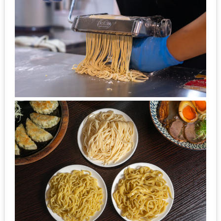
งาน
เดียว
ทั้ง
ช้อป
กิน
เที่ยว
พร้อม
โปร
โม
ชั่น
สำหรับ
คน
รัก
บ้าน
มากมาย