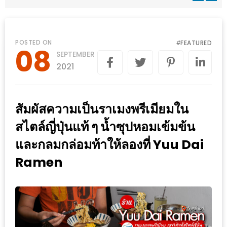
WONGNAI.COM
#มา
เดิน
นโยบาย
POSTED ON
FEATURED
#
08
เล่น
SEPTEMBER
ความ
กัน
2021
เป็น
มั้ย
ส่วน
ใน
ตัว
สัมผัสความเป็นราเมงพรีเมียมใน
ฐานะ
อะไร
สไตล์ญี่ปุ่นแท้ ๆ น้ำซุปหอมเข้มข้น
ก็ได้
และกลมกล่อมท้าให้ลองที่ Yuu Dai
…
Ramen
งาน
เดียว
ที่
ครบ
ครั้ง