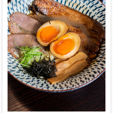
เด็ด
สำหรับ
คุณ
แม่
ที่รัก
2560
สบาย
ใจ๋…
สไตล์
นิมมาน
(ดี
คอน
โด
นิม)
เชียงใหม่