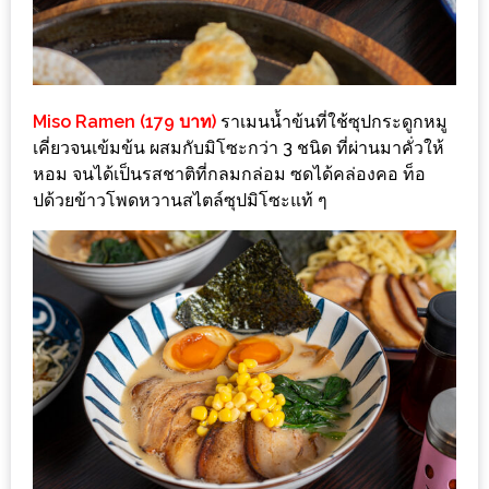
กับ
แผนที่
ร้าน
หมู
Miso Ramen (179 บาท)
ราเมนน้ำข้นที่ใช้ซุปกระดูกหมู
กระทะ
เคี่ยวจนเข้มข้น ผสมกับมิโซะกว่า 3 ชนิด ที่ผ่านมาคั่วให้
หอม จนได้เป็นรสชาติที่กลมกล่อม ซดได้คล่องคอ ท็อ
ทั่ว
ปด้วยข้าวโพดหวานสไตล์ซุปมิโซะแท้ ๆ
เชียงใหม่
งบ
ไม่
บาน
ปลาย
อิ่ม
ชิ
ลล์
ไม่
เกิน