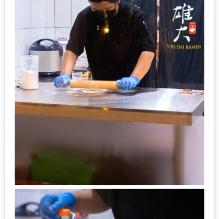
–
ช็อป
ฟิน
กิน
เพลิน
HFG
E-
NEWS
GAME
(SABAI
SEAFOOD)
HOMEPRO
FAIR
2017
เชียงใหม่