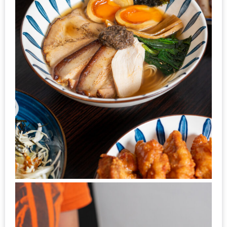
ใหญ่
ที่สุด
ใน
โลก
กับ
โรง
แรม
ฮอ
ลิ
เดย์
อินน์
เชียงใหม่
PANDA
TIME
: