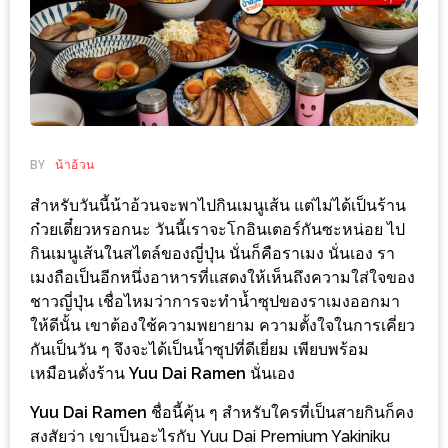
ช้อป
ชิ
ลล์
ชิม
ที่
HIMMA
BY
น้าอ้วน
MARKET
สำหรับวันนี้น้าอ้วนจะพาไปกินเมนูเส้น แต่ไม่ได้เป็นร้าน
FESTIVAL
ก๋วยเตี๋ยวหรอกนะ วันนี้เราจะโกอินเตอร์กันซะหน่อย ไป
กินเมนูเส้นในสไตล์ของญี่ปุ่น นั่นก็คือราเมง นั่นเอง รา
10
เมงถือเป็นอีกหนึ่งอาหารที่แสดงให้เห็นถึงความใส่ใจของ
ร้าน
ชาวญี่ปุ่น เชื่อไหมว่าการจะทำน้ำซุปของราเมงออกมา
พ่อ
ให้ดีนั้น เขาต้องใช้ความพยายาม ความตั้งใจในการเคี่ยว
ค้า
กันเป็นวัน ๆ จึงจะได้เป็นน้ำซุปที่ดีเยี่ยม เพียบพร้อม
แซ่บ
เหมือนดั่งร้าน
Yuu Dai Ramen
นั่นเอง
แม่ค้า
Yuu Dai Ramen
ชื่อนี้คุ้น ๆ สำหรับใครที่เป็นสายกินก็คง
สวย
สงสัยว่า เขาเป็นอะไรกับ Yuu Dai Premium Yakiniku