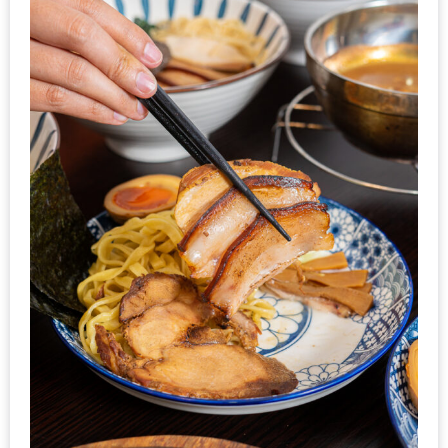
มา
พบ
สินค้า
เรื่อง
บ้าน
คุ้ม
ครบ
จบ
ที่
เดียว
HOMEPRO
FAIR
2017
เชียงใหม่
จัด
เต็ม