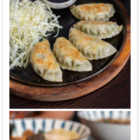
300
บาท
เกี่ยว
กับ
เว็บ
น้า
อ้วน
ชวน
หิว
เจ้าของ
ร้าน
แนะนำ
ร้าน
เพื่อน