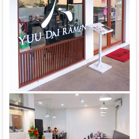
ลอง
ถนน
คน
เดิน
วัน
อาทิตย์
ท่าแพ
เชียงใหม่
CART
CHECKOUT
DRAFT
–
บาร์บีคิว
สาว