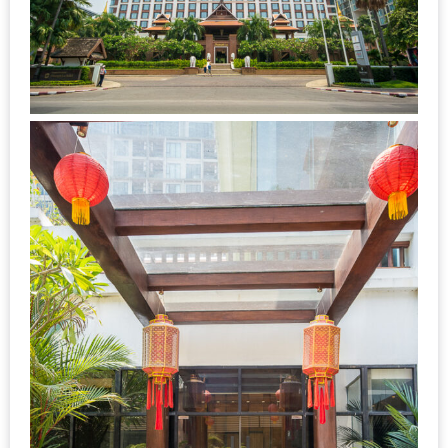
ลอง
ถนน
คน
เดิน
วัน
อาทิตย์
ท่าแพ
เชียงใหม่
CART
CHECKOUT
DRAFT
–
บาร์บีคิว
สาว