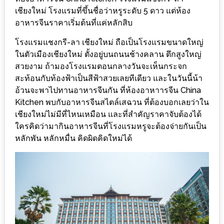
ร้าน
เชียงใหม่ โรงแรมที่ขึ้นชื่อว่าหรูระดับ 5 ดาว แต่ห้อง
รวย
อาหารจีนราคาเริ่มต้นที่แค่หลักสิบ
เสน่ห์
โรงแรมแชงกรี-ลา เชียงใหม่ ถือเป็นโรงแรมขนาดใหญ่
ของ
ในตัวเมืองเชียงใหม่ ตั้งอยู่บนถนนช้างคลาน ตึกสูงใหญ่
เชียงใหม่
สวยงาม ถ้ามองโรงแรมตอนกลางวันจะเห็นกระจก
ที่
สะท้อนกับท้องฟ้าเป็นสีฟ้าสวยเลยทีเดียว และในวันนี้น้า
ต้อง
อ้วนจะพาไปทานอาหารจีนกัน ที่ห้องอาหาารจีน China
ไป
Kitchen พบกับอาหารจีนสไตล์เสฉวน ที่ต้องบอกเลยว่าใน
เชียงใหม่ไม่มีที่ไหนเหมือน และที่สำคัญราคาจับต้องได้
ลอง
ใครคิดว่ามากินอาหารจีนที่โรงแรมหรูจะต้องจ่ายกันเป็น
หลักพัน หลักหมื่น คิดผิดคิดใหม่ได้
16
ร้าน
อร่อย
ที่
ต้อง
มา