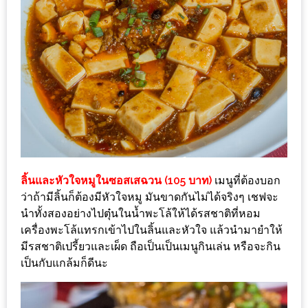
ดี
กับ
วงใน
แจก
ฟรี
LINE
GIFTCODE!
ลายแทง
ลิ้นและหัวใจหมูในซอสเสฉวน (105 บาท)
เมนูที่ต้องบอก
ความ
ว่าถ้ามีลิ้นก็ต้องมีหัวใจหมู มันขาดกันไม่ได้จริงๆ เชฟจะ
อร่อย
นำทั้งสองอย่างไปตุ๋นในน้ำพะโล้ให้ได้รสชาติที่หอม
ทั่ว
เครื่องพะโล้แทรกเข้าไปในลิ้นและหัวใจ แล้วนำมายำให้
เชียงใหม่
มีรสชาติเปรี้ยวและเผ็ด ถือเป็นเป็นเมนูกินเล่น หรือจะกิน
เป็นกับแกล้มก็ดีนะ
ลุ้น
บัตร