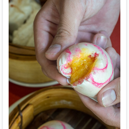
หิว
ข้าว
อะไร
เอ่ย
อร่อย
ที่สุด?
งาน
แฟร์
เรื่อง
บ้าน
ที่
ทุก
คน
ต้อง