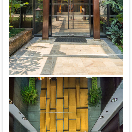
เหนือ
กับ
สลัด
หนุ่ม
บ้านนา
เมนู
เด็ด
จาก
ANNA
FARM
ที่
เอาชนะ
ใจ
กรรมการ
จาก
THE