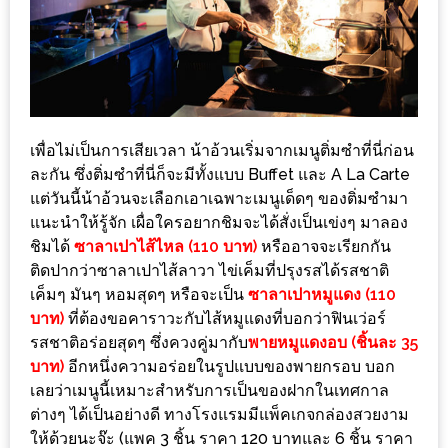
MAPS
MY
ACCOUNT
NEW
เพื่อไม่เป็นการเสียเวลา น้าอ้วนเริ่มจากเมนูติ่มซำที่นี่ก่อน
FACEBOOK
ละกัน ซึ่งติ่มซำที่นี่ก็จะมีทั้งแบบ Buffet และ A La Carte
TIMELINE
แต่วันนี้น้าอ้วนจะเลือกเอาเฉพาะเมนูเด็ดๆ ของติ่มซำมา
POLICY
แนะนำให้รู้จัก เผื่อใครอยากชิมจะได้สั่งเป็นเข่งๆ มาลอง
ชิมได้
ซาลาเปาไส้ไหล (110 บาท)
หรืออาจจะเรียกกัน
OKTOBERFEST
ติดปากว่าซาลาเปาไส้ลาวา ไข่เค็มที่ปรุงรสได้รสชาติ
ครั้ง
เค็มๆ มันๆ หอมสุดๆ หรือจะเป็น
ซาลาเปาหมูแดง (110
บาท)
ที่ต้องขอคาราวะกับไส้หมูแดงที่บอกว่าฟินเว่อร์
ที่
รสชาติอร่อยสุดๆ ซึ่งควงคู่มากับ
พายหมูแดงอบ (ชิ้นละ 35
2
บาท)
อีกหนึ่งความอร่อยในรูปแบบของพายกรอบ บอก
เทศกาล
เลยว่าเมนูนี้เหมาะสำหรับการเป็นของฝากในเทศกาล
เบียร์
ต่างๆ ได้เป็นอย่างดี ทางโรงแรมมีแพ็คเกจกล่องสวยงาม
ที่
ให้ด้วยนะจ๊ะ (แพค 3 ชิ้น ราคา 120 บาทและ 6 ชิ้น ราคา