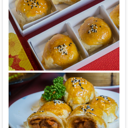
กับ
แผนที่
ร้าน
หมู
กระทะ
ทั่ว
เชียงใหม่
งบ
ไม่
บาน
ปลาย
อิ่ม
ชิ
ลล์
ไม่
เกิน