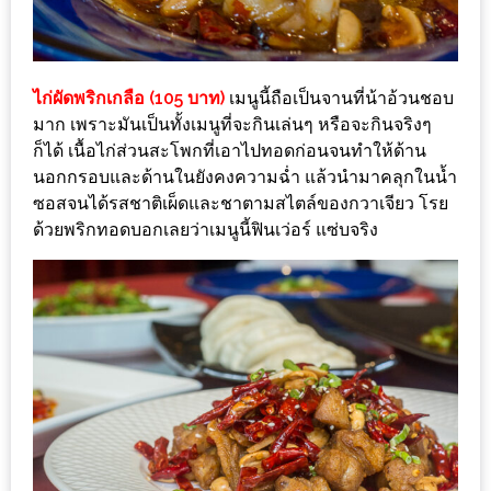
อุ่นๆ
ปิ้ง
มาร์ช
เมล
ไก่ผัดพริกเกลือ (105 บาท)
เมนูนี้ถือเป็นจานที่น้าอ้วนชอบ
โล่
มาก เพราะมันเป็นทั้งเมนูที่จะกินเล่นๆ หรือจะกินจริงๆ
ก็ได้ เนื้อไก่ส่วนสะโพกที่เอาไปทอดก่อนจนทำให้ด้าน
พร้อม
นอกกรอบและด้านในยังคงความฉ่ำ แล้วนำมาคลุกในน้ำ
ชิม
ซอสจนได้รสชาติเผ็ดและชาตามสไตล์ของกวาเจียว โรย
และ
ด้วยพริกทอดบอกเลยว่าเมนูนี้ฟินเว่อร์ แซ่บจริง
ช้อป
ที่
เดียว
ครบ
ที่
งาน
LEO
PRESENTS