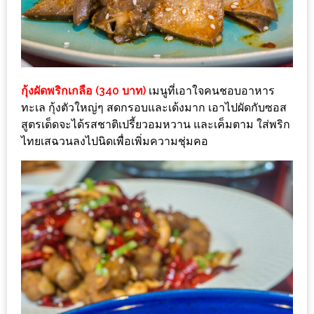
รับ
ประทาน
อาหาร
มูลค่า
1,000
กุ้งผัดพริกเกลือ (340 บาท)
เมนูที่เอาใจคนชอบอาหาร
บาท
ทะเล กุ้งตัวใหญ่ๆ สดกรอบและเด้งมาก เอาไปผัดกับซอส
ฟรี
สูตรเด็ดจะได้รสชาติเปรี้ยวอมหวาน และเค็มตาม ใส่พริก
3
ไทยเสฉวนลงไปนิดเพื่อเพิ่มความชุ่มคอ
รางวัล
วัน
แม่
สุด
พิเศษ
โปร
โม
ชั่น