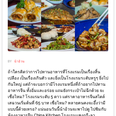
ช้อป
ชิ
ลล์
ชิม
ที่
HIMMA
MARKET
FESTIVAL
BY
น้าอ้วน
10
ถ้าใครคิดว่าการไปทานอาหารที่โรงแรมเป็นเรื่องสิ้น
ร้าน
เปลือง เป็นเรื่องเกินตัว และยิ่งเป็นโรงแรมระดับหรูๆ ยิ่งไป
พ่อ
กันใหญ่ แต่ถ้าจะบอกว่ามีโรงแรมหนึ่งที่ถ้าอยากไปทาน
ค้า
อาหารจีน ทั้งอิ่มและอร่อย แถมยังกระเป๋าไม่ฉีกด้วย จะ
แซ่บ
เชื่อไหม? โรงแรมระดับ 5 ดาว แต่ราคาอาหารจีนสไตล์
เสฉวนเริ่มต้นที่ 65 บาท เชื่อไหม? หลายคนคงจะอึ้งว่ามี
แม่ค้า
แบบนี้ด้วยเหรอ? แน่นอนวันนี้น้าอ้วนจะพาไปดู ไปชิมกับ
สวย
ห้องอาหารจีน China Kitchen โรงแรมแชงกรี-ลา