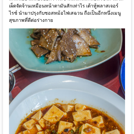
แห่ง
เผ็ดจัดจ้านเหมือนหน้าตามันสักเท่าไร เต้าหู้พลาสเจอร์
ชาติ
ไรซ์ นำมาปรุงกับซอสหม้อไฟเสฉวน ถือเป็นอีกหนึ่งเมนู
2557
สุขภาพที่ดีต่อร่างกาย
ร้าน
หมู
กระทะ
ทั่ว
เชียงใหม่
TOP30
ราคา
ไม่
เกิน
200
บาท
รีวิว