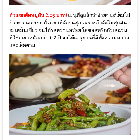
ะ
สุด
ถั่วแขกผัดหมูสับ (105 บาท)
เมนูที่ดูแล้วว่าง่ายๆ แต่เต็มไป
ด้วยความอร่อย ถั่วแขกที่ผัดจนสุก เพราะถ้าผัดไม่สุกมัน
เด็ด
จะเหม็นเขียว จนได้รสหวานอร่อย ใส่ซอสพริกถั่วเสฉวน
ที่
ที่ใช้เวลาหมักกว่า 1-2 ปี จนได้เมนูจานที่มีทั้งความหวาน
AIKO
และเผ็ดตาม
(THE
UP,
RAMA
3)
อาหาร
โดน
ใจ
ภาพ
ใส
ปิ๊