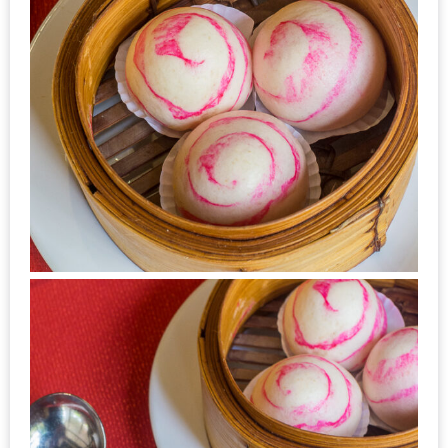
ทำไม
เรา
ไม่
ทำ
อาหาร
ทาน
เอง?
SHOP
TOP
10
รีวิว
ร้าน
อาหาร
ที่
เข้า