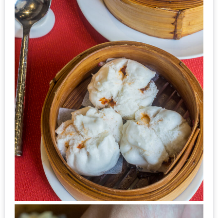
ชม
มาก
ที่สุด
ประจำ
ปี
2557
กิจกรรม
ชิง
รางวัล
กับ
สมาชิก
ENEWS
น้า
อ้วน
ชวน