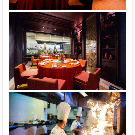
งาน
เดียว
ทั้ง
ช้อป
กิน
เที่ยว
พร้อม
โปร
โม
ชั่น
สำหรับ
คน
รัก
บ้าน
มากมาย