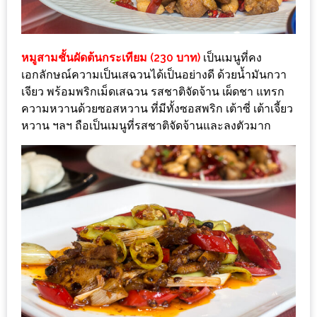
PINGFAI
FESTIVAL
3
หมูสามชั้นผัดต้นกระเทียม (230 บาท)
เป็นเมนูที่คง
อาหาร
เอกลักษณ์ความเป็นเสฉวนได้เป็นอย่างดี ด้วยน้ำมันกวา
เจียว พร้อมพริกเม็ดเสฉวน รสชาติจัดจ้าน เผ็ดชา แทรก
ญี่ปุ่น
ความหวานด้วยซอสหวาน ที่มีทั้งซอสพริก เต้าซี่ เต้าเจี้ยว
ระดับ
หวาน ฯลฯ ถือเป็นเมนูที่รสชาติจัดจ้านและลงตัวมาก
พรีเมียม
พร้อม
สุ
กี้
เนื้อ
หมู
ดำ
คู
โร
บูต