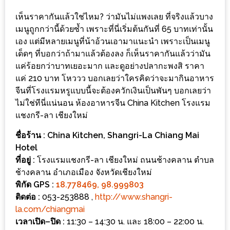
อั้น
เห็นราคากันแล้วใช่ไหม? ว่ามันไม่แพงเลย ที่จริงแล้วบาง
กิน
เมนูถูกกว่านี้ด้วยซ้ำ เพราะที่นี่เริ่มต้นกันที่ 65 บาทเท่านั้น
ไม่
เอง แต่มีหลายเมนูที่น้าอ้วนเอามาแนะนำ เพราะเป็นเมนู
ยั้ง
เด็ดๆ ที่บอกว่าถ้ามาแล้วต้องลง ก็เห็นราคากันแล้วว่ามัน
หมู
แค่ร้อยกว่าบาทเยอะมาก และดูอย่างปลากะพงสิ ราคา
กระทะ
แค่ 210 บาท โหววว บอกเลยว่าใครคิดว่าจะมากินอาหาร
&
จีนที่โรงแรมหรูแบบนี้จะต้องควักเงินเป็นพันๆ บอกเลยว่า
ไม่ใช่ทีนี่แน่นอน ห้องอาหารจีน China Kitchen โรงแรม
ทะเล
แชงกรี-ลา เชียงใหม่
เผา
เชียงใหม่
ชื่อร้าน
: China Kitchen, Shangri-La Chiang Mai
งบ
Hotel
ที่อยู่
:
โรงแรมแชงกรี-ลา เชียงใหม่ ถนนช้างคลาน ตำบล
ไม่
ช้างคลาน อำเภอเมือง จังหวัดเชียงใหม่
บาน
พิกัด
GPS :
18.778469, 98.999803
ปลาย
ติดต่อ
:
053-253888 ,
http://www.shangri-
ไม่
la.com/chiangmai
เกิน
เวลาเปิด
–
ปิด
:
11:30 – 14:30 น. และ 18:00 – 22:00 น.​