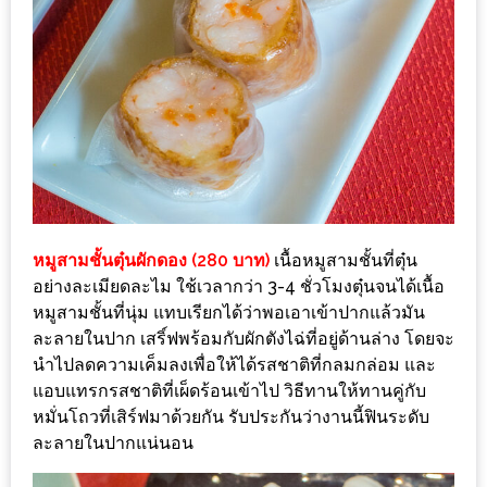
น้า
อ้วน
ติดต่อ
น้า
อ้วน
น้า
อ้วน
ชวน
หมูสามชั้นตุ๋นผักดอง (280 บาท)
เนื้อหมูสามชั้นที่ตุ๋น
อย่างละเมียดละไม ใช้เวลากว่า 3-4 ชั่วโมงตุ๋นจนได้เนื้อ
คุย
หมูสามชั้นที่นุ่ม แทบเรียกได้ว่าพอเอาเข้าปากแล้วมัน
ละลายในปาก เสริ์ฟพร้อมกับผักตังไฉ่ที่อยู่ด้านล่าง โดยจะ
นโยบาย
นำไปลดความเค็มลงเพื่อให้ได้รสชาติที่กลมกล่อม และ
ความ
แอบแทรกรสชาติที่เผ็ดร้อนเข้าไป วิธีทานให้ทานคู่กับ
เป็น
หมั่นโถวที่เสิร์ฟมาด้วยกัน รับประกันว่างานนี้ฟินระดับ
ส่วน
ละลายในปากแน่นอน
ตัว