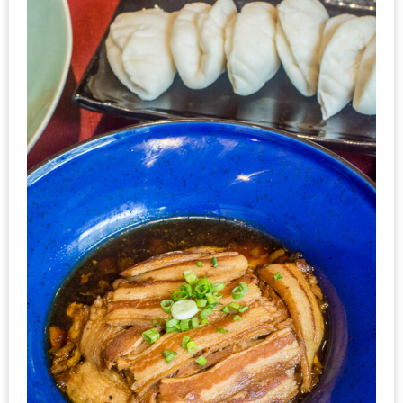
นโยบาย
ความ
เป็น
ส่วน
ตัว
ประกาศ
ผล
ผู้
โชค
ดี
กับ
น้า
อ้วน
ครั้ง
ที่