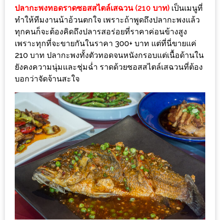
งด้วย
ปลากะพงทอดราดซอสสไตล์เสฉวน (210 บาท)
เป็นเมนูที่
ทำให้ทีมงานน้าอ้วนตกใจ เพราะถ้าพูดถึงปลากะพงแล้ว
HUAWEI
ทุกคนก็จะต้องคิดถึงปลารสอร่อยที่ราคาค่อนข้างสูง
G7
เพราะทุกที่จะขายกันในราคา 300+ บาท แต่ที่นี่ขายแค่
PLUS
210 บาท ปลากะพงทั้งตัวทอดจนหนังกรอบแต่เนื้อด้านใน
สมา
ยังคงความนุ่มและชุ่มฉ่ำ ราดด้วยซอสสไตล์เสฉวนที่ต้อง
ร์ท
บอกว่าจัดจ้านสะใจ
โฟน
ที่
เอาใจ
ขา
กิน
โดย
เฉพาะ
อิ่ม
ไม่