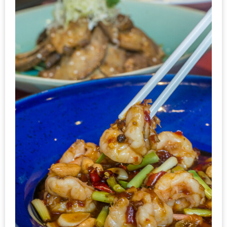
ส่วนลด
พิเศษ
ร้าน
อาหาร
ใน
เชียงใหม่
หนาว
นัก
ใช่
ไหม?
แวะ
ไป
ผิง
ไฟ