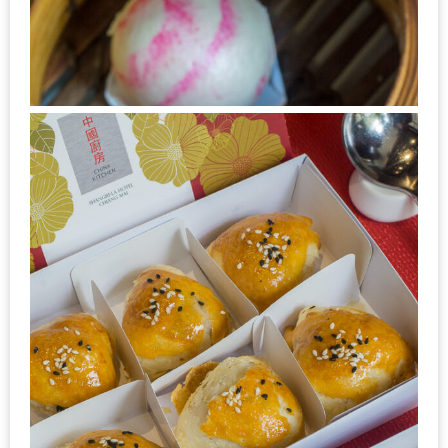
มา
พบ
สินค้า
เรื่อง
บ้าน
คุ้ม
ครบ
จบ
ที่
เดียว
HOMEPRO
FAIR
2017
เชียงใหม่
จัด
เต็ม