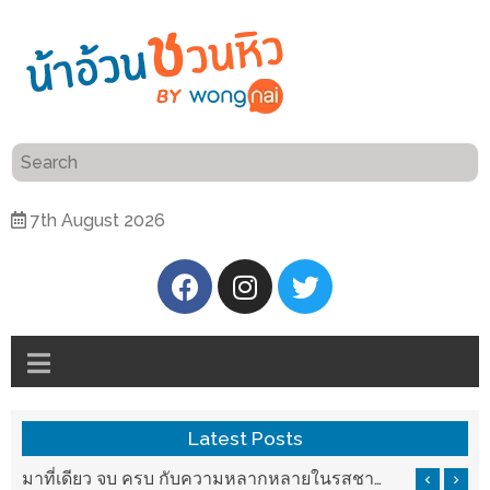
ร้าน
“เป็น
อาหาร
แสน”
แนะนำ
[PR]
7th August 2026
อิ่ม
เลือก
ร้าน
รับ
อาหาร
โชค
ที่
ที่
ต้องการ
โรงแรม
ศิริ
ติดต่อ
ปัน
Latest Posts
น้า
นาฯ
อ้วน
บ ครบ กับความหลากหลายในรสชาติที่นำมาจากทั่วเมืองจีนที่ HAN The Chinese Cuisine
แวะมาชิลยามเย็น กับจุดเช็คอินชมวิวดอยสุเทพสุดฟิน เครื่องดื่มและอาหารครบครันที่ Pool House
เชียงใหม่