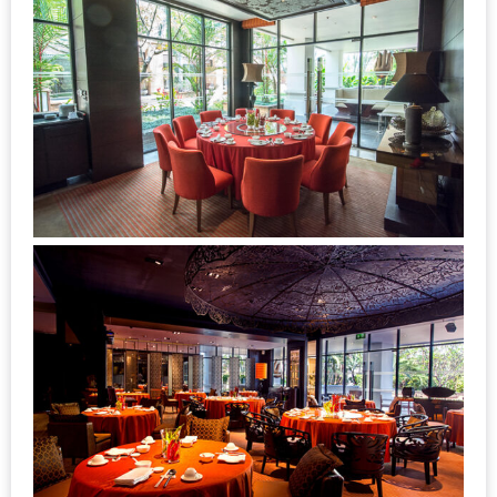
–
ช็อป
ฟิน
กิน
เพลิน
HFG
E-
NEWS
GAME
(SABAI
SEAFOOD)
HOMEPRO
FAIR
2017
เชียงใหม่