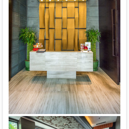
DISH
EVENT
ที่
ต้อง
ห้าม
พลาด
สำหรับ
ฤดู
หนาว
นี้
กับ
PING
FAI
FESTIVAL
2