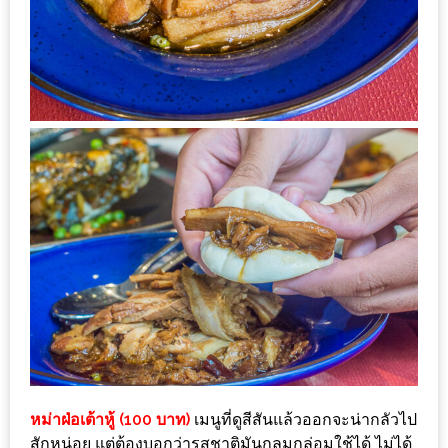
1
พา
เพื่อน
มา
ม่วน
กั๋น
บน
INSTAGRAM
รวม
โปร
โม
ชั่
นวัน
หม่าฝ่อเต้าหู้ (100 บาท)
เมนูที่ดูสีสันแล้วออกจะน่ากลัวไป
แม่
สักหน่อย แต่ต้องบอกว่ารสชาติมันกลมกล่อมใช้ได้ ไม่ได้