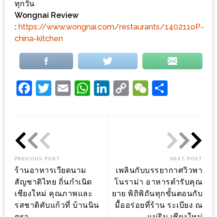
300
ทุกวัน
Wongnai Review
บาท
:
https://www.wongnai.com/restaurants/140211oP-
china-kitchen
เกี่ยว
กับ
เว็บ
น้า
Facebook
Twitter
Email
WhatsApp
LinkedIn
Copy
WeChat
Share
อ้วน
Link
ชวน
หิว
เจ้าของ
ร้าน
PREVIOUS POST
NEXT POST
ร้านอาหารเวียดนาม
เพลินกับบรรยากาศวิวพา
แนะนำ
สัญชาติไทย ถิ่นกำเนิด
โนราม่า อาหารตำรับคุณ
ร้าน
เชียงใหม่ คุณภาพและ
ยาย พิถิพิถันทุกขั้นตอนกับ
รสชาติคับแก้วที่ บ้านนิน
มื้ออร่อยที่ร้าน ระเบียง ณ
เพื่อน
ตรา
แม่ริม เชียงใหม่