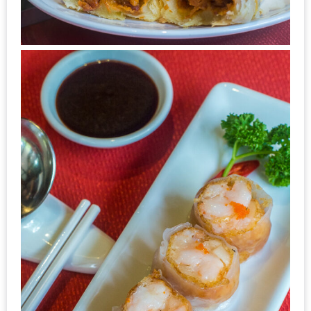
200
บาท
ชี้
เบาะแส
ความ
อร่อย
ตาม
รอย
น้า
อ้วน
ชวน
หิว
ติดต่อ