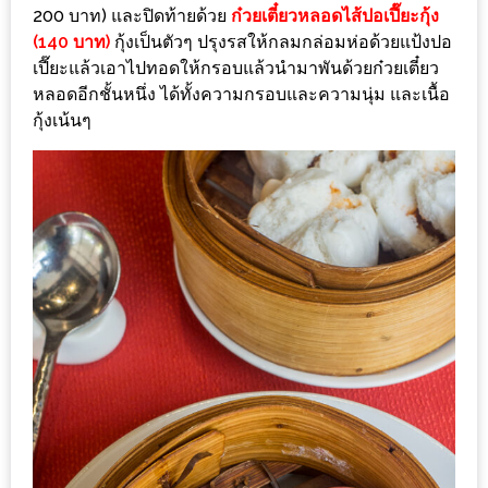
ใหญ่
200 บาท) และปิดท้ายด้วย
ก๋วยเตี๋ยวหลอดไส้ปอเปี๊ยะกุ้ง
(140 บาท)
กุ้งเป็นตัวๆ ปรุงรสให้กลมกล่อมห่อด้วยแป้งปอ
ที่สุด
เปี๊ยะแล้วเอาไปทอดให้กรอบแล้วนำมาพันด้วยก๋วยเตี๋ยว
ใน
หลอดอีกชั้นหนึ่ง ได้ทั้งความกรอบและความนุ่ม และเนื้อ
โลก
กุ้งเน้นๆ
กับ
โรง
แรม
ฮอ
ลิ
เดย์
อินน์
เชียงใหม่
PANDA
TIME
: