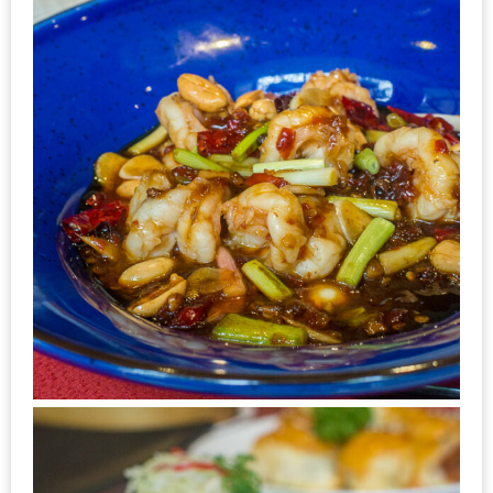
เด็ด
สำหรับ
คุณ
แม่
ที่รัก
2560
สบาย
ใจ๋…
สไตล์
นิมมาน
(ดี
คอน
โด
นิม)
เชียงใหม่