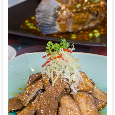
รับ
ประทาน
บุฟเฟ่ต์
ฟรี
ที่
LE
CRYSTAL
เชียงใหม่
ฟรี
2
ท่าน
ลุ้น
รับ
GIFT
VOUCHER