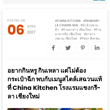
WONGNAI.COM
#มา
เดิน
นโยบาย
POSTED ON
CHINA KITCHEN
SHANGRI-
#
#
06
เล่น
LA CHIANG MAI
น้าอ้วนชวน
#
APRIL
ความ
หิว
ร้านอาหาร เชียงใหม่
ร้าน
#
#
กัน
2017
เป็น
อาหารจีน เชียงใหม่
อาหาร
#
มั้ย
เสฉวน เชียงใหม่
ไชน่า คิทเช่น
#
ส่วน
ใน
ตัว
ฐานะ
อะไร
ก็ได้
อยากกินหรู กินเหลา แต่ไม่ต้อง
…
กระเป๋าฉีก พบกับเมนูสไตล์เสฉวนแท้
งาน
ที่ China Kitchen โรงแรมแชงกรี-
เดียว
ที่
ลา เชียงใหม่
ครบ
ครั้ง