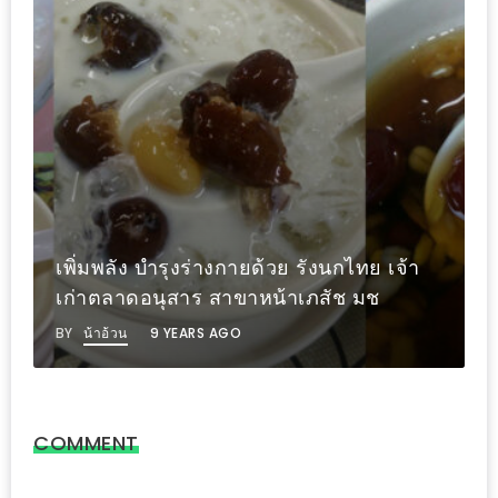
งาน
เดียว
ทั้ง
ช้อป
กิน
เที่ยว
พร้อม
โปร
เพิ่มพลัง บำรุงร่างกายด้วย รังนกไทย เจ้า
โม
เก่าตลาดอนุสาร สาขาหน้าเภสัช มช
ชั่น
สำหรับ
BY
น้าอ้วน
9 YEARS AGO
คน
รัก
บ้าน
COMMENT
มากมาย