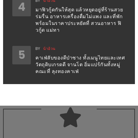
BY
น้าอ้วน
4
ชม
มาฟิวกู้ดกันให้สุด แล้วหยุดอยู่ที่ร้านสวย
มาก
ร่มรื่น อาหารเครื่องดื่มไม่แพง และที่พัก
พร้อมในราคาประหยัดที่ สวนอาหาร ฟิ
ที่สุด
วกู้ด แม่ทา
ประจำ
ปี
BY
น้าอ้วน
2557
5
คาเฟ่ลับของดีป่าซาง ทั้งเมนูไทยและเทศ
วัตถุดิบเกรดดี จานโต อิ่มแปร้กันทั้งหมู่
กิจกรรม
คณะที่ ลุงทองคาเฟ่
ชิง
รางวัล
กับ
สมาชิก
ENEWS
น้า
อ้วน
ชวน