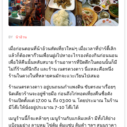
ช้อป
ชิ
ลล์
ชิม
ที่
BY
น้าอ้วน
HIMMA
เมื่อก่อนตอนที่น้าอ้วนหัดเที่ยวใหม่ๆ เมื่อเวลาที่ปาร์ตี้เลิก
MARKET
แล้วก็ต้องพาก๊วนเพื่อนฝูงไปหาอะไรรองท้องกินก่อนนอน
FESTIVAL
เพื่อให้คืนนั้นหลับสบาย ร้านอาหารที่ปิดดึกในตอนนั้นก็มี
ไม่กี่ร้านที่นึกถึง และร้าน เนตรดวงดาว นี่แหละคือหนึ่ง
10
ร้านในดวงในที่หลายคนมักจะแวะเวียนไปเสมอ
ร้าน
ร้านเนตรดวงดาว อยู่บนถนนกำแพงดิน ขับตรงมาเรื่อยๆ
พ่อ
นิดเดียวร้านจะอยู่ซ้ายมือ ก่อนถึงไก่ทอดเที่ยงคืนชื่อดัง
ค้า
ร้านเปิดตั้งแต่ 17.00 น. ถึง 03.00 น. โดยประมาณ ในร้าน
แซ่บ
มีโต๊ะให้นั่งอยู่ประมาณ 7-10 โต๊ะได้
แม่ค้า
เมนูร้านนี้ก็จะคล้ายๆ เมนูร้านกับแกล้มเหล้า มีทั้งไส้ย่าง
สวย
แป้งนมย่าง ลาบหมู ไข่ต้ม ต้มแซ่บ ส้มตำ ฯลฯ สนนราคา