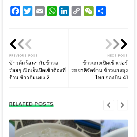
–
Facebook
Twitter
Email
WhatsApp
LinkedIn
Copy
WeChat
Share
ช็อป
ฟิน
Link
กิน
เพลิน
HFG
PREVIOUS POST
NEXT POST
E-
ข้าวต้มร้อนๆ กับข้าวอ
ข้าวแกงเปิดเช้าเว่อร์
NEWS
ร่อยๆ เปิดเย็นปิดเช้าต้องที่
รสชาติจัดจ้าน ข้าวแกงลุง
GAME
ร้าน ข้าวต้มแดง 2
ไทย กองบิน 41
(SABAI
SEAFOOD)
RELATED POSTS
HOMEPRO
FAIR
2017
เชียงใหม่