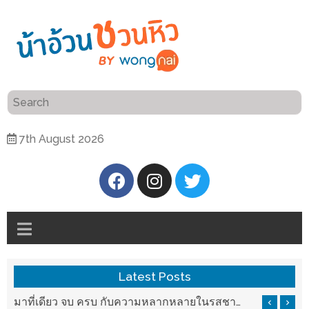
ร้าน
“เป็น
อาหาร
แสน”
แนะนำ
[PR]
7th August 2026
อิ่ม
เลือก
ร้าน
รับ
อาหาร
โชค
ที่
ที่
ต้องการ
โรงแรม
ศิริ
ติดต่อ
ปัน
Latest Posts
น้า
นาฯ
อ้วน
รสชาติที่ Chez Nous สันกำแพง
มาที่เดียว จบ ครบ กับความหลากหลายในรสชาติที่นำมาจากทั่วเมืองจีนที่ HAN The Chinese Cuisine
เชียงใหม่