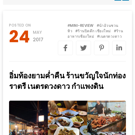
WONGNAI.COM
#มา
เดิน
นโยบาย
POSTED ON
MINI-REVIEW
น้าอ้วนชวน
#
#
24
เล่น
หิว
​ร้านปิดดึก เชียงใหม่
ร้าน
#
#
MAY
ความ
อาหารเชียงใหม่
เนตรดวงดาว
#
กัน
2017
เป็น
มั้ย
ส่วน
ใน
ตัว
ฐานะ
อะไร
อิ่มท้องยามค่ำคืน ร้านขวัญใจนักท่อง
ก็ได้
ราตรี เนตรดวงดาว กำแพงดิน
…
งาน
เดียว
ที่
ครบ
ครั้ง