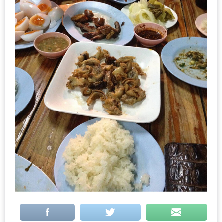
DISH
EVENT
ที่
ต้อง
ห้าม
พลาด
สำหรับ
ฤดู
หนาว
นี้
กับ
PING
FAI
FESTIVAL
2