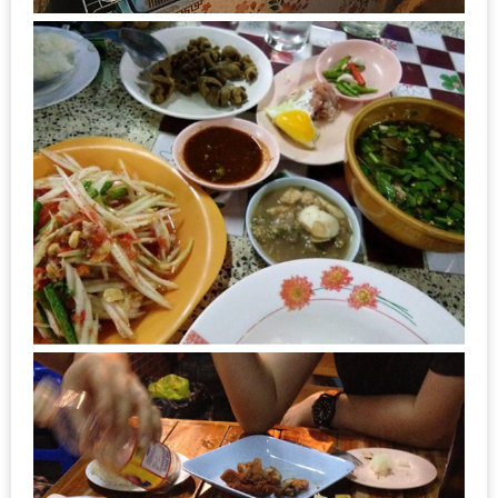
เหนือ
กับ
สลัด
หนุ่ม
บ้านนา
เมนู
เด็ด
จาก
ANNA
FARM
ที่
เอาชนะ
ใจ
กรรมการ
จาก
THE