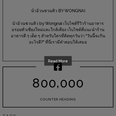
หิว
น้าอ้วนชวนหิว BY WONGNAI
ข้าว
น้าอ้วนชวนหิว by Wongnai เว็บไซต์รีวิวร้านอาหาร
อะไร
อร่อยทั่วเชียงใหม่และใกล้เคียง เว็บไซต์ที่แนะนำร้าน
เอ่ย
อาหารดี ๆ เด็ด ๆ สำหรับใครที่คิดทุกวันว่า "วันนี้จะกิน
อร่อย
อะไรดี?" ที่นี่เรามีคำตอบให้เสมอ
ที่สุด?
งาน
Read More
แฟร์
เรื่อง
,
8
0
0
0
0
0
บ้าน
ที่
ทุก
COUNTER HEADING
คน
ต้อง
TAGS