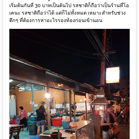
ร้าน
เริ่มต้นกันที่ 30 บาทเป็นต้นไป รสชาติก็ถือว่าเป็นร้านที่โอ
รวย
เคนะ รสชาติถือว่าได้ แต่ก็ไม่ทั้งหมด เหมาะสำหรับช่วง
เสน่ห์
ดึกๆ ที่ต้องการหาอะไรรองท้องก่อนเข้านอน
ของ
เชียงใหม่
ที่
ต้อง
ไป
ลอง
16
ร้าน
อร่อย
ที่
ต้อง
มา