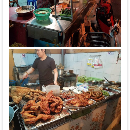
ลอง
ถนน
คน
เดิน
วัน
อาทิตย์
ท่าแพ
เชียงใหม่
CART
CHECKOUT
DRAFT
–
บาร์บีคิว
สาว