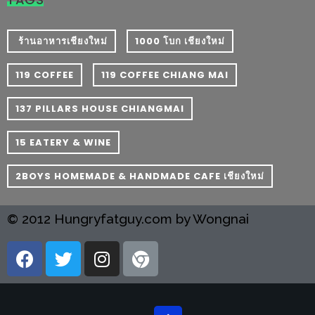
มา
พบ
สินค้า
​ ร้านอาหารเชียงใหม่
1000 โบก เชียงใหม่
เรื่อง
119 COFFEE
119 COFFEE CHIANG MAI
บ้าน
คุ้ม
137 PILLARS HOUSE CHIANGMAI
ครบ
จบ
15 EATERY & WINE
ที่
2BOYS HOMEMADE & HANDMADE CAFE เชียงใหม่
เดียว
HOMEPRO
FAIR
© 2012 Hungryfatguy.com by Wongnai
2017
เชียงใหม่
จัด
เต็ม