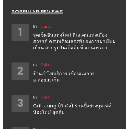
ทำไม
เรา
POPPULAR REVIEWS
ไม่
ทำ
BY
น้าอ้วน
1
อาหาร
จุดเช็คอินแห่งใหม่ ดินแดนแห่งเมือง
สวรรค์ ครบพร้อมสรรพ์ของการมาเยี่ยม
ทาน
เยือน ถ่ายรูปกันเต็มอิ่มที่ แดนเทวดา
เอง?
SHOP
BY
น้าอ้วน
2
ร้านอำไพบริการ เขื่อนแม่กวง
TOP
อ.ดอยสะเก็ด
10
รีวิว
BY
น้าอ้วน
3
ร้าน
Grill Jung (กิวจัง) ร้านปิ้งย่างบุฟเฟต์
อาหาร
น้องใหม่ สุดคุ้ม
ที่
เข้า