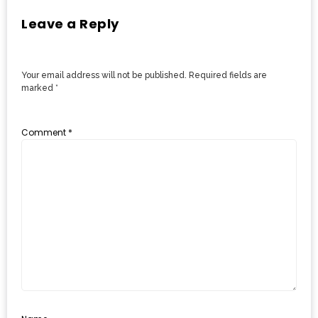
MAPS
Leave a Reply
MY
ACCOUNT
Your email address will not be published.
Required fields are
marked
*
NEW
FACEBOOK
Comment
*
TIMELINE
POLICY
OKTOBERFEST
ครั้ง
ที่
2
เทศกาล
เบียร์
ที่