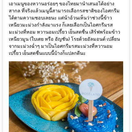
MAPS
เอาเมนูของหวานอร่อยๆ ของไทยมานำเสนอได้อย่าง
สากล ที่จริงแล้วเมนูนี้สามารถเลือกรสชาติของไอศกรีม
MY
ได้ตามความชอบเลยนะ แต่น้าอ้วนเห็นว่าช่วงนี้ข้าว
ACCOUNT
เหนียวมะม่วงกำลังมาแรง ก็เลยเลือกเป็นไอศกรีมรส
มะม่วงที่หอม หวานอมเปรี้ยว เย็นสดชื่น เสิร์ฟพร้อมข้าว
เหนียวมูน (ใบเตย หรือ อัญชัน) โรยด้วยอัลมอนด์ เปลี่ยน
NEW
จากมะม่วงฉ่ำๆ มาเป็นไอศกรีมรสมะม่วงที่หวานอม
FACEBOOK
เปรี้ยว เย็นสดชื่นแบบนี้บ้างก็แปลกดีนะ
TIMELINE
POLICY
OKTOBERFEST
ครั้ง
ที่
2
เทศกาล
เบียร์
ที่