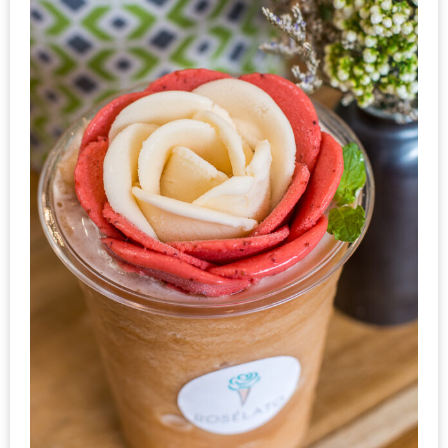
ชม
มาก
ที่สุด
ประจำ
ปี
2557
กิจกรรม
ชิง
รางวัล
กับ
สมาชิก
ENEWS
น้า
อ้วน
ชวน