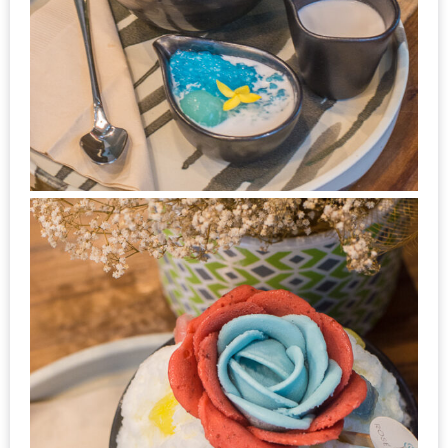
นโยบาย
ความ
เป็น
ส่วน
ตัว
ประกาศ
ผล
ผู้
โชค
ดี
กับ
น้า
อ้วน
ครั้ง
ที่