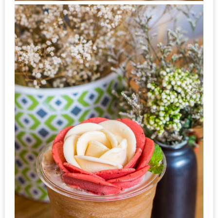
หิว
ข้าว
อะไร
เอ่ย
อร่อย
ที่สุด?
งาน
แฟร์
เรื่อง
บ้าน
ที่
ทุก
คน
ต้อง