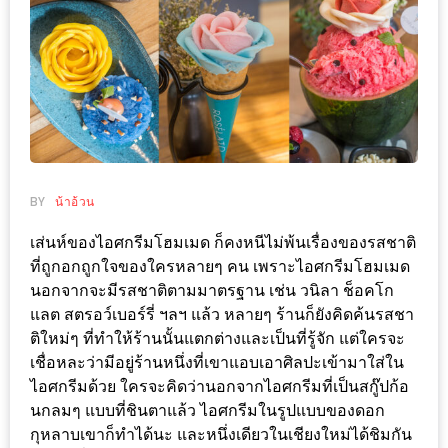
ช้อป
ชิ
ลล์
ชิม
ที่
HIMMA
MARKET
BY
น้าอ้วน
FESTIVAL
เส่นห์ของไอศกรีมโฮมเมด ก็คงหนีไม่พ้นเรื่องของรสชาติ
10
ที่ถูกอกถูกใจของใครหลายๆ คน เพราะไอศกรีมโฮมเมด
ร้าน
นอกจากจะมีรสชาติตามมาตรฐาน เช่น วนิลา ช็อคโก
แลต สตรอว์เบอร์รี่ ฯลฯ แล้ว หลายๆ ร้านก็ยังคิดค้นรสชา
พ่อ
ติใหม่ๆ ที่ทำให้ร้านนั้นแตกต่างและเป็นที่รู้จัก แต่ใครจะ
ค้า
เชื่อหละว่ามีอยู่ร้านหนึ่งที่เขาแอบเอาศิลปะเข้ามาใส่ใน
แซ่บ
ไอศกรีมด้วย ใครจะคิดว่านอกจากไอศกรีมที่เป็นสกู๊ปก้อ
แม่ค้า
นกลมๆ แบบที่ชินตาแล้ว ไอศกรีมในรูปแบบของดอก
สวย
กุหลาบเขาก็ทำได้นะ และหนึ่งเดียวในเชียงใหม่ได้ชิมกัน