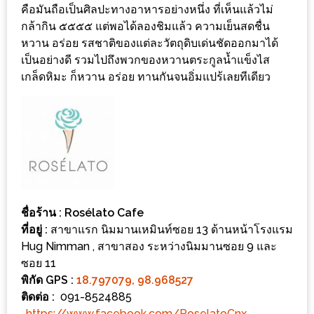
แห่ง
คือมันถือเป็นศิลปะทางอาหารอย่างหนึ่ง ที่เห็นแล้วไม่
ชาติ
กล้ากิน ๕๕๕๕ แต่พอได้ลองชิมแล้ว ความเย็นสดชื่น
หวาน อร่อย รสชาติของแต่ละวัตถุดิบเด่นชัดออกมาได้
2557
เป็นอย่างดี รวมไปถึงพวกของหวานตระกูลน้ำแข็งไส
เกล็ดหิมะ ก็หวาน อร่อย ทานกันจนอิ่มแปร้เลยทีเดียว
ร้าน
หมู
กระทะ
ทั่ว
เชียงใหม่
TOP30
ราคา
ชื่อร้าน : Rosélato Cafe
ไม่
ที่อยู่ :
สาขาแรก นิมมานเหมินท์ซอย 13 ด้านหน้าโรงแรม
เกิน
Hug Nimman , สาขาสอง ระหว่างนิมมานซอย 9 และ
200
ซอย 11
บาท
พิกัด GPS :
18.797079, 98.968527
ติดต่อ :
091-8524885
รีวิว
,
https://www.facebook.com/RoselatoCnx