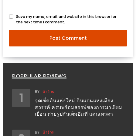
ส่วนลด
Save my name, email, and website in this browser for
พิเศษ
the next time I comment.
ร้าน
อาหาร
ใน
เชียงใหม่
หนาว
POPPULAR REVIEWS
นัก
ใช่
BY
น้าอ้วน
1
ไหม?
จุดเช็คอินแห่งใหม่ ดินแดนแห่งเมือง
แวะ
สวรรค์ ครบพร้อมสรรพ์ของการมาเยี่ยม
ไป
เยือน ถ่ายรูปกันเต็มอิ่มที่ แดนเทวดา
ผิง
ไฟ
BY
น้าอ้วน