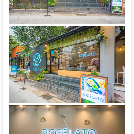
ลอง
ถนน
คน
เดิน
วัน
อาทิตย์
ท่าแพ
เชียงใหม่
CART
CHECKOUT
DRAFT
–
บาร์บีคิว
สาว