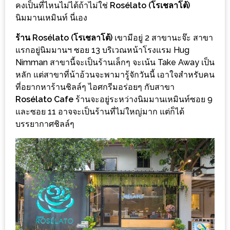
ร้าน
คงเป็นที่ไหนไม่ได้ถ้าไม่ใช่
Rosélato (โรเชลาโต้)
นิมมานเหมินท์ นี่เอง
รวย
เสน่ห์
ร้าน Rosélato (โรเชลาโต้)
เขามีอยู่ 2 สาขานะจ๊ะ สาขา
ของ
แรกอยู่นิมมานฯ ซอย 13 บริเวณหน้าโรงแรม Hug
เชียงใหม่
Nimman สาขานี้จะเป็นร้านเล็กๆ จะเน้น Take Away เป็น
หลัก แต่สาขาที่น้าอ้วนจะพามารู้จักวันนี้ เอาใจสำหรับคน
ที่
ที่อยากหาร้านชิลล์ๆ ไอศกรีมอร่อยๆ กับสาขา
ต้อง
Rosélato Cafe
ร้านจะอยู่ระหว่างนิมมานเหมินท์ซอย 9
ไป
และซอย 11 อาจจะเป็นร้านที่ไม่ใหญ่มาก แต่ก็ได้
ลอง
บรรยากาศชิลล์ๆ
16
ร้าน
อร่อย
ที่
ต้อง
มา