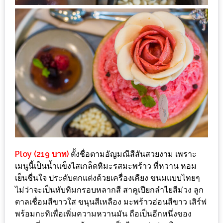
200
บาท
ชี้
เบาะแส
ความ
อร่อย
ตาม
รอย
น้า
Ploy (219 บาท)
ตั้งชื่อตามอัญมณีสีสันสวยงาม เพราะ
อ้วน
เมนูนี้เป็นน้ำแข็งไสเกล็ดหิมะรสมะพร้าว ที่หวาน หอม
ชวน
เย็นชื่นใจ ประดับตกแต่งด้วยเครื่องเคียง ขนมแบบไทยๆ
หิว
ไม่ว่าจะเป็นทับทิมกรอบหลากสี สาคูเปียกลำไยสีม่วง ลูก
ตาลเชื่อมสีขาวใส ขนุนสีเหลือง มะพร้าวอ่อนสีขาว เสิร์ฟ
ติดต่อ
พร้อมกะทิเพื่อเพิ่มความหวานมัน ถือเป็นอีกหนึ่งของ