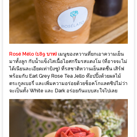
มา
พบ
สินค้า
เรื่อง
บ้าน
คุ้ม
ครบ
Rosé Mélo (189 บาท)
เมนูของหวานที่ยกเอาความเย็น
จบ
มาทั้งลูก กับน้ำแข็งไสเนื้อไอศกรีมรสแตงโม (ที่อาจจะไม่
ที่
ได้เนียนละเอียดเท่าบิงซู) ที่รสชาติหวานเย็นสดชื่น เสิร์ฟ
พร้อมกับ Earl Grey Rose Tea Jello ท๊อปปิ้งด้วยผลไม้
เดียว
ตระกูลเบอรี่ และเพิ่มความอร่อยด้วยช็อคโกแลตชิปไม่ว่า
HOMEPRO
จะเป็นทั้ง White และ Dark อร่อยกันแบบสะใจไปเลย
FAIR
2017
เชียงใหม่
จัด
เต็ม