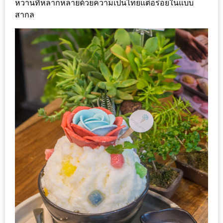
น้า
หวานที่หลากหลายด้วยความเป็นไทยแต่อร่อยในแบบ
อ้วน
สากล
ติดต่อ
น้า
อ้วน
น้า
อ้วน
ชวน
คุย
นโยบาย
ความ
เป็น
ส่วน
ตัว