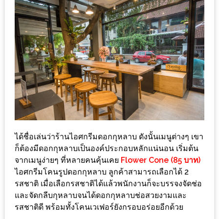
DISH
EVENT
ที่
ต้อง
ห้าม
พลาด
สำหรับ
ฤดู
หนาว
ได้ชื่อเล่นว่าร้านไอศกรีมดอกกุหลาบ ดังนั้นเมนูต่างๆ เขา
นี้
ก็ต้องมีดอกกุหลาบเป็นองค์ประกอบหลักแน่นอน เริ่มต้น
กับ
จากเมนูง่ายๆ ที่หลายคนคุ้นเคย
Flower Cone (85 บาท)
PING
ไอศกรีมโคนรูปดอกกุหลาบ ลูกค้าสามารถเลือกได้ 2
FAI
รสชาติ เมื่อเลือกรสชาติได้แล้วพนักงานก็จะบรรจงจัดช่อ
FESTIVAL
และจัดกลีบกุหลาบจนได้ดอกกุหลาบช่อสวยงามและ
2
รสชาติดี พร้อมทั้งโคนเวเฟอร์ยังกรอบอร่อยอีกด้วย