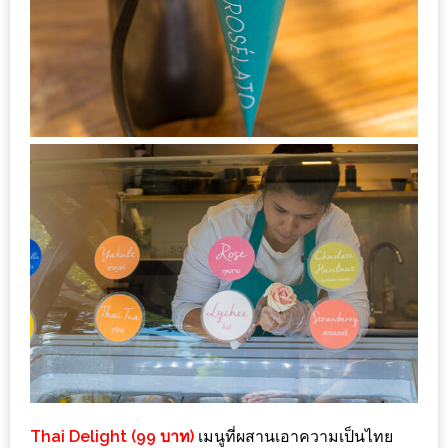
งาน
เดียว
ทั้ง
ช้อป
กิน
เที่ยว
พร้อม
โปร
โม
ชั่น
สำหรับ
คน
รัก
บ้าน
มากมาย
Thai Delight (99 บาท)
เมนูที่ผสานเอาความเป็นไทย