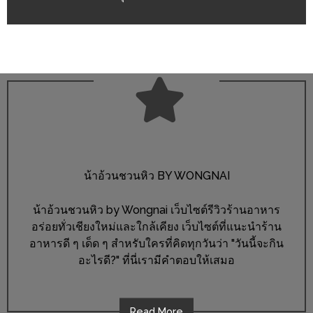
PINGFAI
FESTIVAL
3
อาหาร
ญี่ปุ่น
ระดับ
พรีเมียม
พร้อม
สุ
น้าอ้วนชวนหิว BY WONGNAI
กี้
น้าอ้วนชวนหิว by Wongnai เว็บไซต์รีวิวร้านอาหาร
เนื้อ
อร่อยทั่วเชียงใหม่และใกล้เคียง เว็บไซต์ที่แนะนำร้าน
หมู
อาหารดี ๆ เด็ด ๆ สำหรับใครที่คิดทุกวันว่า "วันนี้จะกิน
ดำ
อะไรดี?" ที่นี่เรามีคำตอบให้เสมอ
คู
โร
บูต
Read More