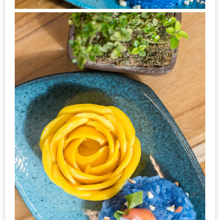
ใหญ่
ที่สุด
ใน
โลก
กับ
โรง
แรม
ฮอ
ลิ
เดย์
อินน์
เชียงใหม่
PANDA
TIME
: