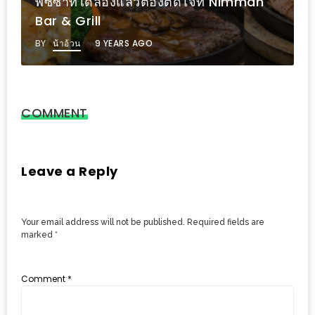
พิซซ่าที่ได้ลองแล้วต้องติดใจที่ Nimman
รับ
Bar & Grill
ประทาน
อาหาร
BY
น้าอ้วน
9 YEARS AGO
มูลค่า
1,000
บาท
COMMENT
ฟรี
3
รางวัล
Leave a Reply
วัน
แม่
Your email address will not be published.
Required fields are
สุด
marked
*
พิเศษ
โปร
Comment
*
โม
ชั่น