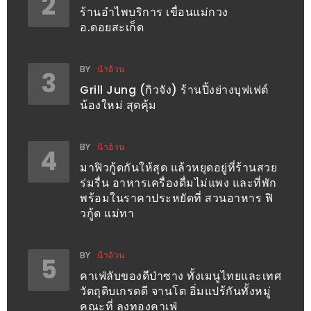
2
อุ่นๆ
ร้านอำไพบริการ เขื่อนแม่กวง
ปิ้ง
อ.ดอยสะเก็ด
มาร์ช
เมล
BY
น้าอ้วน
3
โล่
Grill Jung (กิวจัง) ร้านปิ้งย่างบุฟเฟต์
พร้อม
น้องใหม่ สุดคุ้ม
ชิม
และ
BY
น้าอ้วน
4
ช้อป
มาฟิวกู้ดกันให้สุด แล้วหยุดอยู่ที่ร้านสวย
ที่
ร่มรื่น อาหารเครื่องดื่มไม่แพง และที่พัก
เดียว
พร้อมในราคาประหยัดที่ สวนอาหาร ฟิ
วกู้ด แม่ทา
ครบ
ที่
งาน
BY
น้าอ้วน
5
LEO
คาเฟ่ลับของดีป่าซาง ทั้งเมนูไทยและเทศ
วัตถุดิบเกรดดี จานโต อิ่มแปร้กันทั้งหมู่
PRESENTS
คณะที่ ลุงทองคาเฟ่