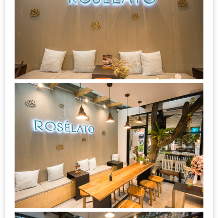
เหนือ
กับ
สลัด
หนุ่ม
บ้านนา
เมนู
เด็ด
จาก
ANNA
FARM
ที่
เอาชนะ
ใจ
กรรมการ
จาก
THE