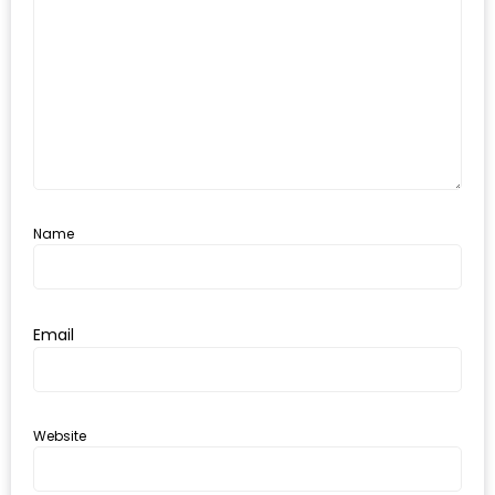
เด็ด
สำหรับ
คุณ
แม่
ที่รัก
2560
สบาย
Name
ใจ๋…
สไตล์
นิมมาน
Email
(ดี
คอน
โด
Website
นิม)
เชียงใหม่