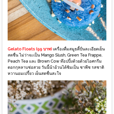
ทำไม
เรา
ไม่
ทำ
อาหาร
ทาน
เอง?
Gelato Floats (99 บาท)
เครื่องดื่มสมูธตี้ปั่นละเอียดเย็น
สดชื่น ไม่ว่าจะเป็น Mango Slush, Green Tea Frappe,
SHOP
Peach Tea และ Brown Cow ท๊อปปิ้งด้วยด้วยไอศกรีม
ดอกกุหลาบช่อสวย วันนี้น้าอ้วนได้ชิมเป็น ชาพีช รสชาติ
TOP
หวานอมเปรี้ยว เย็นสดชื่นสะใจ
10
รีวิว
ร้าน
อาหาร
ที่
เข้า