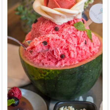
กับ
แผนที่
ร้าน
หมู
กระทะ
ทั่ว
เชียงใหม่
งบ
ไม่
บาน
ปลาย
อิ่ม
ชิ
ลล์
ไม่
เกิน