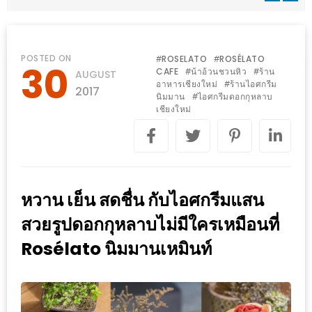
WONGNAI.COM
#มา
เดิน
นโยบาย
POSTED ON
ROSELATO
ROSÉLATO
#
#
30
เล่น
CAFE
น้าอ้วนชวนหิว
ร้าน
#
#
AUGUST
ความ
อาหารเชียงใหม่
ร้านไอศกรีม
#
กัน
2017
เป็น
นิมมาน
ไอศกรีมดอกกุหลาบ
#
มั้ย
เชียงใหม่
ส่วน
ใน
ตัว
ฐานะ
อะไร
ก็ได้
หวาน เย็น สดชื่น กับไอศกรีมแสน
…
สวยรูปดอกกุหลาบไม่มีใครเหมือนที่
งาน
Rosélato นิมมานเหมินท์
เดียว
ที่
ครบ
ครั้ง