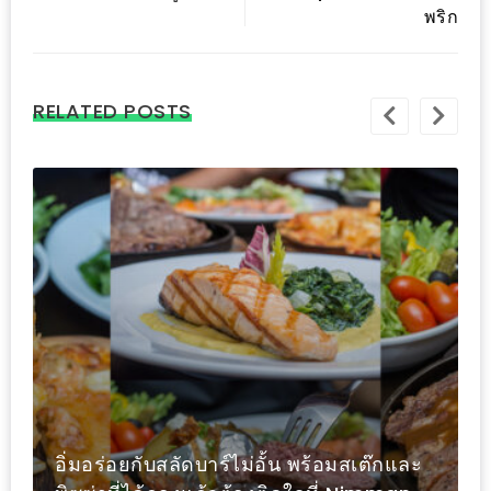
รับ
พริก
ประทาน
บุฟเฟ่ต์
ฟรี
RELATED POSTS
ที่
LE
CRYSTAL
เชียงใหม่
ฟรี
2
ท่าน
ลุ้น
รับ
GIFT
VOUCHER
อิ่มอร่อยกับสลัดบาร์ไม่อั้น พร้อมสเต๊กและ