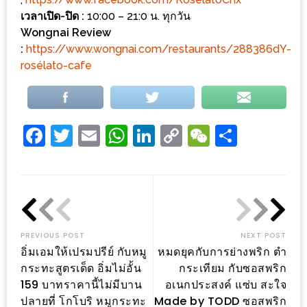
ดี
เวลาเปิด-ปิด :
10:00 – 21:0 น. ทุกวัน
Wongnai Review
กับ
:
https://www.wongnai.com/restaurants/288386dY-
วงใน
rosélato-cafe
แจก
ฟรี
LINE
Facebook
Twitter
Email
WhatsApp
LinkedIn
Copy
WeChat
Share
GIFTCODE!
Link
ลายแทง
ความ
อร่อย
ทั่ว
PREVIOUS POST
NEXT POST
เชียงใหม่
อิ่มเอมให้เปรมปรีย์ กับหมู
หมดยุคกับการย่างพริก ตำ
กระทะสูตรเด็ด อิ่มไม่อั้น
กระเทียม กับซอสพริก
ลุ้น
159 บาทราคานี้ไม่มีบาน
อเนกประสงค์ แซ่บ สะใจ
บัตร
ปลายที่ โกโบริ หมูกระทะ
Made by TODD ซอสพริก