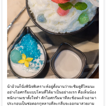
1
พา
เพื่อน
มา
ม่วน
กั๋น
บน
INSTAGRAM
รวม
โปร
โม
น้าอ้วนก็นั่งพินิจพิเคราะห์อยู่ตั้งนานว่าจะชิมดูดีไหมนะ
ชั่
อย่างไอศกรีมแบบโคนที่ได้มาเป็นอย่างแรก คือเห็นน้อง
นวัน
พนักงานเขาตั้งใจทำ ตักไอศกรีมมาทีละช้อนแล้วเอามา
แม่
ประกอบเป็นช่อดอกกุหลาบทีละกลีบจะออกมาสวยงาม