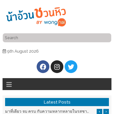
ร้าน
“เป็น
อาหาร
แสน”
แนะนำ
[PR]
9th August 2026
อิ่ม
เลือก
ร้าน
รับ
อาหาร
โชค
ที่
ที่
ต้องการ
โรงแรม
ศิริ
ติดต่อ
ปัน
Latest Posts
น้า
นาฯ
อ้วน
รสชาติที่ Chez Nous สันกำแพง
มาที่เดียว จบ ครบ กับความหลากหลายในรสชาติที่นำมาจากทั่วเมืองจีนที่ HAN The Chinese Cuisine
เชียงใหม่