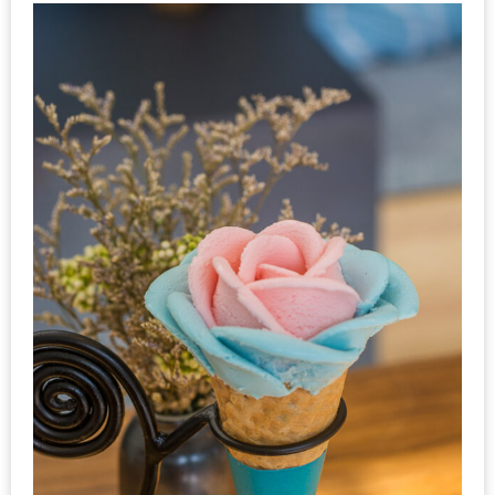
–
ช็อป
ฟิน
กิน
เพลิน
HFG
E-
NEWS
GAME
(SABAI
SEAFOOD)
HOMEPRO
FAIR
2017
เชียงใหม่