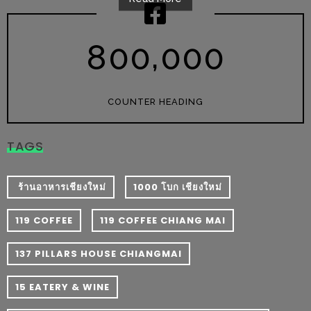
ะ
สุด
,
8
0
0
0
0
0
เด็ด
ที่
AIKO
COUNTER HEADING
(THE
UP,
TAGS
RAMA
3)
​ ร้านอาหารเชียงใหม่
1000 โบก เชียงใหม่
อาหาร
119 COFFEE
119 COFFEE CHIANG MAI
โดน
ใจ
137 PILLARS HOUSE CHIANGMAI
ภาพ
ใส
15 EATERY & WINE
ปิ๊