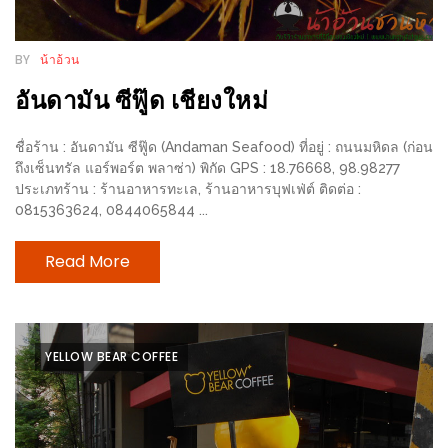
–
ช็อป
ฟิน
BY
น้าอ้วน
กิน
อันดามัน ซีฟู๊ด เชียงใหม่
เพลิน
ชื่อร้าน : อันดามัน ซีฟู๊ด (Andaman Seafood) ที่อยู่ : ถนนมหิดล (ก่อน
HFG
ถึงเซ็นทรัล แอร์พอร์ต พลาซ่า) พิกัด GPS : 18.76668, 98.98277
E-
ประเภทร้าน : ร้านอาหารทะเล, ร้านอาหารบุฟเฟ่ต์ ติดต่อ :
0815363624, 0844065844 ...
NEWS
GAME
Read More
(SABAI
SEAFOOD)
HOMEPRO
YELLOW BEAR COFFEE
FAIR
2017
เชียงใหม่