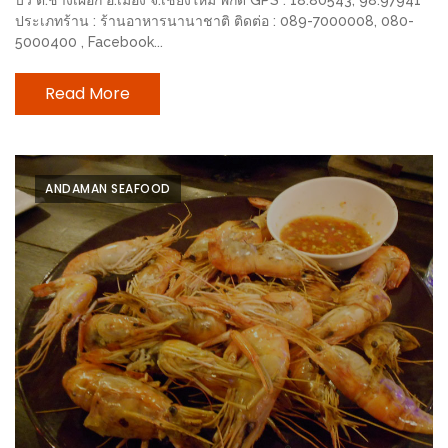
DISH
ประเภทร้าน : ร้านอาหารนานาชาติ ติดต่อ : 089-7000008, 080-
5000400 , Facebook...
EVENT
ที่
Read More
ต้อง
ห้าม
พลาด
ANDAMAN SEAFOOD
สำหรับ
ฤดู
หนาว
นี้
กับ
PING
FAI
FESTIVAL
2