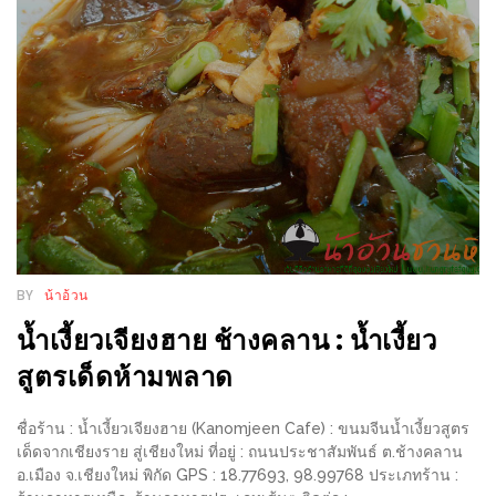
1
พา
เพื่อน
มา
ม่วน
กั๋น
บน
INSTAGRAM
BY
น้าอ้วน
รวม
น้ำเงี้ยวเจียงฮาย ช้างคลาน : น้ำเงี้ยว
โปร
สูตรเด็ดห้ามพลาด
โม
ชั่
ชื่อร้าน : น้ำเงี้ยวเจียงฮาย (Kanomjeen Cafe) : ขนมจีนน้ำเงี้ยวสูตร
นวัน
เด็ดจากเชียงราย สู่เชียงใหม่ ที่อยู่ : ถนนประชาสัมพันธ์ ต.ช้างคลาน
แม่
อ.เมือง จ.เชียงใหม่ พิกัด GPS : 18.77693, 98.99768 ประเภทร้าน :