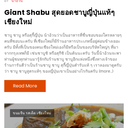
BY
น้าอ้วน
นโยบาย
Giant Shabu สุดยอดชาบูญี่ปุ่นแท้ๆ
ความ
เชียงใหม่
เป็น
ส่วน
ชาบู ชาบู หรือสุกี้ญี่ปุ่น น้าอ้วนว่าเป็นอาหารที่ชื่นชอบของใครหลายๆ
ตัว
คนที่ชอบนะครับ ที่เชียงใหม่ก็มีร้านอาหารประเภทนี้อยู่ค่อนข้างเยอะ
ครับ มีทั้งที่เป็นของคนเชียงใหม่เองก็มีหรือเป็นของบริษัทใหญ่ๆ ที่มา
จากกรุงเทพก็มี เช่นชาบูชิ หรือสุกีชิ เป็นต้นนะครับ วันนี้น้าอ้วนจะพา
ประกาศ
ท่านผู้ชมทุกท่านมารู้จักกับร้านชาบู ชาบูอีกแห่งหนึ่งซึ่งทางเจ้าของ
ผล
ร้านการันตีว่าเป็นร้านชาบู ชาบู สุกี้ญี่ปุ่นตำรับแท้ ๆ เราลองมาดูครับ
ผู้
ว่า ชาบู ชาบูสูตรแท้ๆ ของญี่ปุ่นเขาเป็นอย่างไรกันครับ (more…)
โชค
Read More
ดี
กับ
น้า
อ้วน
ขนมจีน รสเด็ด เชียงใหม่
ครั้ง
ที่