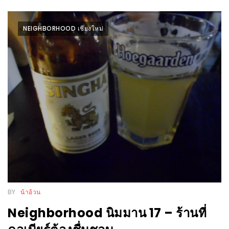
MAPS
MY
NEIGHBORHOOD เชียงใหม่
ACCOUNT
NEW
FACEBOOK
TIMELINE
POLICY
OKTOBERFEST
ครั้ง
ที่
2
BY
น้าอ้วน
เทศกาล
เบียร์
Neighborhood นิมมาน 17 – ร้านที่
ที่