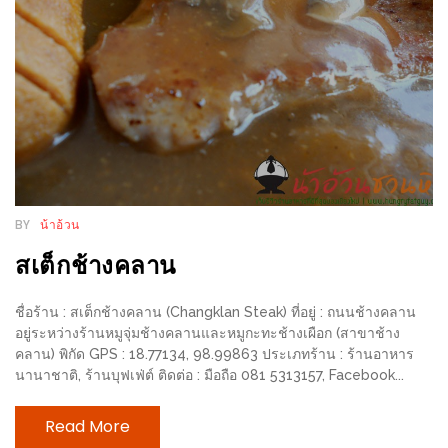
อุ่นๆ
ปิ้ง
มาร์ช
เมล
โล่
พร้อม
ชิม
และ
ช้อป
BY
น้าอ้วน
ที่
สเต็กช้างคลาน
เดียว
ครบ
ชื่อร้าน : สเต็กช้างคลาน (Changklan Steak) ที่อยู่ : ถนนช้างคลาน
อยู่ระหว่างร้านหมูจุ่มช้างคลานและหมูกะทะช้างเผือก (สาขาช้าง
ที่
คลาน) พิกัด GPS : 18.77134, 98.99863 ประเภทร้าน : ร้านอาหาร
งาน
นานาชาติ, ร้านบุฟเฟ่ต์ ติดต่อ : มือถือ 081 5313157, Facebook...
LEO
PRESENTS
Read More