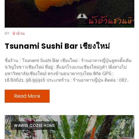
ทำไม
เรา
ไม่
ทำ
BY
น้าอ้วน
อาหาร
Tsunami Sushi Bar เชียงใหม่
ทาน
เอง?
ชื่อร้าน : Tsunami Sushi Bar เชียงใหม่ : ร้านอาหารญี่ปุ่นสูตรดั้งเดิม
ขวัญใจชาวเชียงใหม่ ที่อยู่ : สี่แยกโรงแรมเชียงใหม่ภูคำ (ฝั่งทางไป
SHOP
มหาวิทยาลัยเชียงใหม่) ตรงข้ามธนาคากรุงไทย พิกัด GPS :
18.80621, 98.95916 ประเภทร้าน : ร้านอาหารญี่ปุ่น ติดต่อ : 087...
TOP
10
Read More
รีวิว
ร้าน
อาหาร
WAWEE COZEE HOME
ที่
เข้า