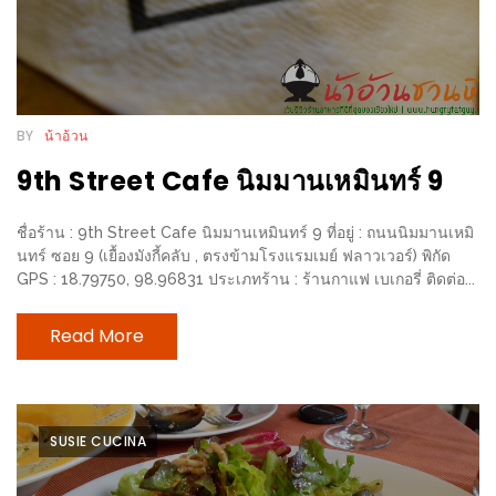
กับ
แผนที่
ร้าน
หมู
BY
น้าอ้วน
กระทะ
9th Street Cafe นิมมานเหมินทร์ 9
ทั่ว
เชียงใหม่
ชื่อร้าน : 9th Street Cafe นิมมานเหมินทร์ 9 ที่อยู่ : ถนนนิมมานเหมิ
งบ
นทร์ ซอย 9 (เยื้องมังกี้คลับ , ตรงข้ามโรงแรมเมย์ ฟลาวเวอร์) พิกัด
ไม่
GPS : 18.79750, 98.96831 ประเภทร้าน : ร้านกาแฟ เบเกอรี่ ติดต่อ...
บาน
ปลาย
Read More
อิ่ม
ชิ
ลล์
SUSIE CUCINA
ไม่
เกิน