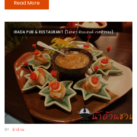
Read More
หิว
ข้าว
อะไร
IRADA PUB & RESTAURANT (ไอรดา ผับแอนด์ เรสทัวรอง)
เอ่ย
อร่อย
ที่สุด?
งาน
แฟร์
เรื่อง
บ้าน
ที่
ทุก
คน
ต้อง
BY
น้าอ้วน