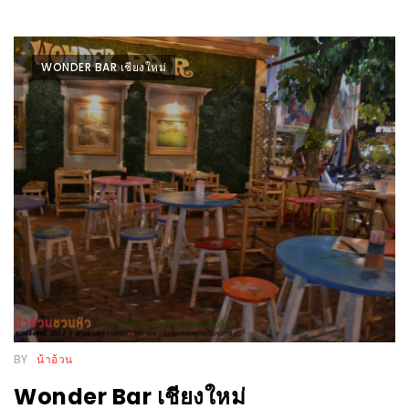
PINGFAI
FESTIVAL
3
WONDER BAR เชียงใหม่
อาหาร
ญี่ปุ่น
ระดับ
พรีเมียม
พร้อม
สุ
กี้
เนื้อ
หมู
ดำ
คู
BY
น้าอ้วน
โร
Wonder Bar เชียงใหม่
บูต