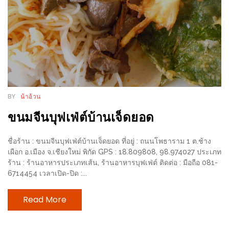
รับ
ประทาน
บุฟเฟ่ต์
ฟรี
ที่
LE
CRYSTAL
BY
น้าอ้วน
เชียงใหม่
ขนมจีนบุฟเฟ่ต์บ้านเจ็ดยอด
ฟรี
2
ชื่อร้าน : ขนมจีนบุฟเฟ่ต์บ้านเจ็ดยอด ที่อยู่ : ถนนโพธาราม 1 ต.ช้าง
ท่าน
เผือก อ.เมือง จ.เชียงใหม่ พิกัด GPS : 18.809808, 98.974027 ประเภท
ร้าน : ร้านอาหารประเภทเส้น, ร้านอาหารบุฟเฟ่ต์ ติดต่อ : มือถือ 081-
ลุ้น
6714454 เวลาเปิด-ปิด :...
รับ
Read More
GIFT
VOUCHER