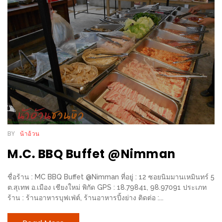
WONGNAI.COM
#มา
เดิน
นโยบาย
เล่น
ความ
กัน
เป็น
มั้ย
ส่วน
ใน
ตัว
ฐานะ
อะไร
ก็ได้
BY
น้าอ้วน
…
M.C. BBQ Buffet @Nimman
งาน
เดียว
ชื่อร้าน : MC BBQ Buffet @Nimman ที่อยู่ : 12 ซอยนิมมานเหมินทร์ 5
ที่
ต.สุเทพ อ.เมือง เชียงใหม่ พิกัด GPS : 18.79841, 98.97091 ประเภท
ร้าน : ร้านอาหารบุฟเฟ่ต์, ร้านอาหารปิ้งย่าง ติดต่อ :...
ครบ
ครั้ง