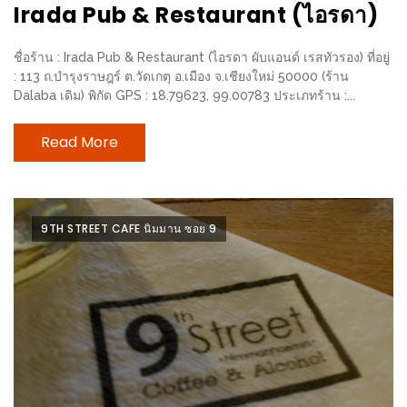
มา
Irada Pub & Restaurant (ไอรดา)
พบ
สินค้า
ชื่อร้าน : Irada Pub & Restaurant (ไอรดา ผับแอนด์ เรสทัวรอง) ที่อยู่
เรื่อง
: 113 ถ.บำรุงราษฎร์ ต.วัดเกตุ อ.เมือง จ.เชียงใหม่ 50000 (ร้าน
Dalaba เดิม) พิกัด GPS : 18.79623, 99.00783 ประเภทร้าน :...
บ้าน
คุ้ม
Read More
ครบ
จบ
ที่
เดียว
9TH STREET CAFE นิมมาน ซอย 9
HOMEPRO
FAIR
2017
เชียงใหม่
จัด
เต็ม