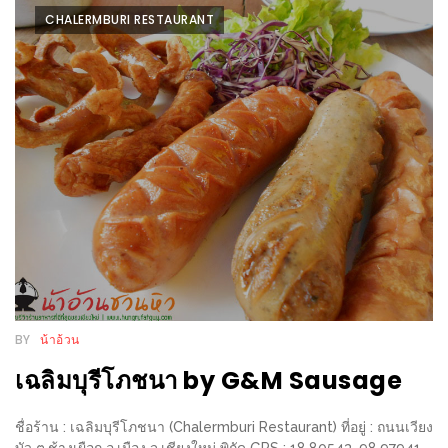
เหนือ
CHALERMBURI RESTAURANT
กับ
สลัด
หนุ่ม
บ้านนา
เมนู
เด็ด
จาก
ANNA
FARM
ที่
เอาชนะ
BY
น้าอ้วน
ใจ
กรรมการ
เฉลิมบุรีโภชนา by G&M Sausage
จาก
THE
ชื่อร้าน : เฉลิมบุรีโภชนา (Chalermburi Restaurant) ที่อยู่ : ถนนเวียง
บัว ต.ช้างเผือก อ.เมือง จ.เชียงใหม่ พิกัด GPS : 18.80543, 98.97941