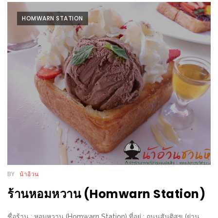
รับ
ประทาน
HOMWARN STATION
อาหาร
มูลค่า
1,000
บาท
ฟรี
3
รางวัล
วัน
แม่
สุด
พิเศษ
BY
น้าอ้วน
โปร
ร้านหอมหวาน (Homwarn Station)
โม
ชั่น
ชื่อร้าน : หอมหวาน (Homwarn Station) ที่อยู่ : ถนนสันติสุข (ย่าน