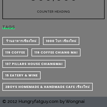
300
บาท
COUNTER HEADING
เกี่ยว
TAGS
กับ
เว็บ
น้า
​ ร้านอาหารเชียงใหม่
1000 โบก เชียงใหม่
อ้วน
119 COFFEE
119 COFFEE CHIANG MAI
ชวน
หิว
137 PILLARS HOUSE CHIANGMAI
เจ้าของ
15 EATERY & WINE
ร้าน
แนะนำ
2BOYS HOMEMADE & HANDMADE CAFE เชียงใหม่
ร้าน
© 2012 Hungryfatguy.com by Wongnai
เพื่อน