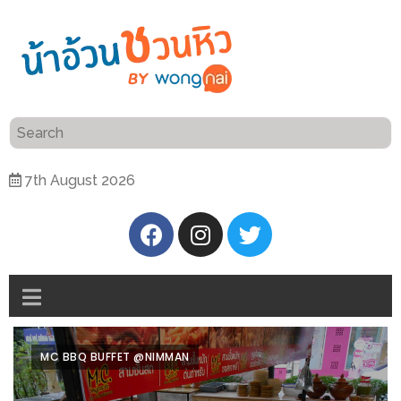
ร้าน
“เป็น
อาหาร
แสน”
แนะนำ
[PR]
7th August 2026
อิ่ม
เลือก
ร้าน
รับ
อาหาร
โชค
ที่
ที่
ต้องการ
โรงแรม
ศิริ
ติดต่อ
ปัน
MC BBQ BUFFET @NIMMAN
น้า
นาฯ
อ้วน
เชียงใหม่