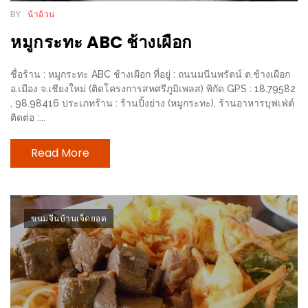
ดี
BY
น้าอ้วน
กับ
หมูกระทะ ABC ช้างเผือก
วงใน
แจก
ชื่อร้าน : หมูกระทะ ABC ช้างเผือก ที่อยู่ : ถนนมนีนพรัตน์ ต.ช้างเผือก
อ.เมือง จ.เชียงใหม่ (ติดโครงการสหศรีภูมิเพลส) พิกัด GPS : 18.79582
ฟรี
, 98.98416 ประเภทร้าน : ร้านปิ้งย่าง (หมูกระทะ), ร้านอาหารบุฟเฟ่ต์
LINE
ติดต่อ :...
GIFTCODE!
Read More
ลายแทง
ความ
อร่อย
ขนมจีนบ้านเจ็ดยอด
ทั่ว
เชียงใหม่
ลุ้น
บัตร