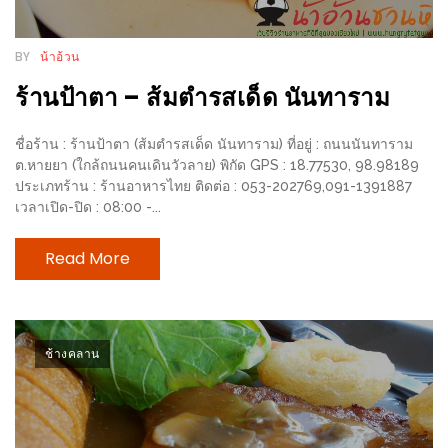
ส่วนลด
BY
น้าอ้วน
พิเศษ
ร้าน
ร้านป้าตา – ส้มตำรสเด็ด นันทาราม
อาหาร
ชื่อร้าน : ร้านป้าตา (ส้มตำรสเด็ด นันทาราม) ที่อยู่ : ถนนนันทาราม
ใน
ต.หายยา (ใกล้ถนนคนเดินวัวลาย) พิกัด GPS : 18.77530, 98.98189
เชียงใหม่
ประเภทร้าน : ร้านอาหารไทย ติดต่อ : 053-202769,091-1391887
เวลาเปิด-ปิด : 08:00 -...
หนาว
นัก
Read More
ใช่
ไหม?
แวะ
ช้างคลาน
ไป
ผิง
ไฟ