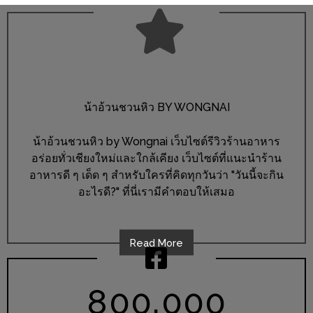
อั้น
กิน
ไม่
ยั้ง
หมู
กระทะ
น้าอ้วนชวนหิว BY WONGNAI
&
ทะเล
น้าอ้วนชวนหิว by Wongnai เว็บไซต์รีวิวร้านอาหาร
อร่อยทั่วเชียงใหม่และใกล้เคียง เว็บไซต์ที่แนะนำร้าน
เผา
อาหารดี ๆ เด็ด ๆ สำหรับใครที่คิดทุกวันว่า "วันนี้จะกิน
เชียงใหม่
อะไรดี?" ที่นี่เรามีคำตอบให้เสมอ
งบ
ไม่
บาน
Read More
ปลาย
ไม่
,
8
0
0
0
0
0
เกิน