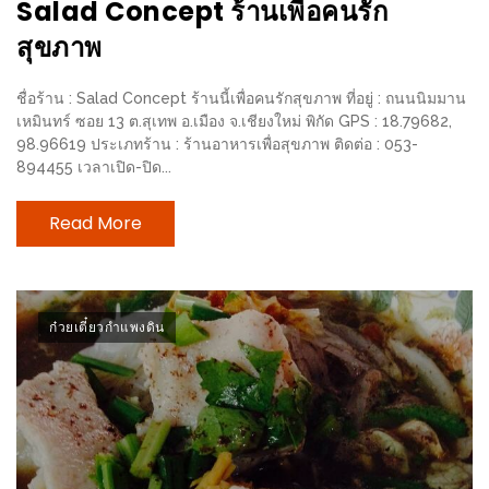
Salad Concept ร้านเพื่อคนรัก
ร้าน
รวย
สุขภาพ
เสน่ห์
ของ
ชื่อร้าน : Salad Concept ร้านนี้เพื่อคนรักสุขภาพ ที่อยู่ : ถนนนิมมาน
เหมินทร์ ซอย 13 ต.สุเทพ อ.เมือง จ.เชียงใหม่ พิกัด GPS : 18.79682,
เชียงใหม่
98.96619 ประเภทร้าน : ร้านอาหารเพื่อสุขภาพ ติดต่อ : 053-
ที่
894455 เวลาเปิด-ปิด...
ต้อง
Read More
ไป
ลอง
16
ก๋วยเตี๋ยวกำแพงดิน
ร้าน
อร่อย
ที่
ต้อง
มา