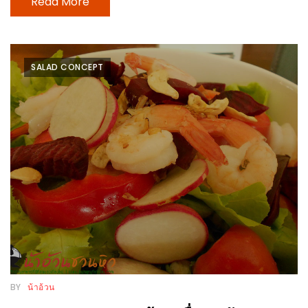
Read More
ช้อป
ชิ
ลล์
ชิม
SALAD CONCEPT
ที่
HIMMA
MARKET
FESTIVAL
10
ร้าน
พ่อ
ค้า
แซ่บ
แม่ค้า
BY
น้าอ้วน
สวย