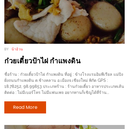
ลอง
ถนน
คน
เดิน
วัน
อาทิตย์
ท่าแพ
BY
น้าอ้วน
เชียงใหม่
ก๋วยเตี๋ยวป้าไฝ กำแพงดิน
CART
ชื่อร้าน : ก๋วยเตี๋ยวป้าไฝ กำแพงดิน ที่อยู่ : ข้างโรงแรมอิมพีเรียล แม่ปิง
ฝั่งถนนกำแพงดิน ต.ช้างคลาน อ.เมืองจ.เชียงใหม่ พิกัด GPS :
CHECKOUT
18.78252, 98.99853 ประเภทร้าน : ร้านก๋วยเตี๋ยว อาหารประเภทเส้น
ติดต่อ : ไม่มีเบอร์โทร ไม่มีแฟนเพจ อยากทานก็เชิญได้ที่ร้าน...
DRAFT
–
Read More
บาร์บีคิว
สาว