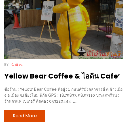
งาน
เดียว
ทั้ง
ช้อป
กิน
เที่ยว
พร้อม
โปร
BY
น้าอ้วน
โม
Yellow Bear Coffee & ไอดิน Cafe’
ชั่น
สำหรับ
ชื่อร้าน : Yellow Bear Coffee ที่อยู่ : 1 ถนนศิริมังคลาจารย์ ต.ช้างเผือ
คน
ง อ.เมือง จ.เชียงใหม่ พิกัด GPS : 18.79837, 98.97110 ประเภทร้าน :
รัก
ร้านกาแฟ เบเกอรี่ ติดต่อ : 053220444 ,...
บ้าน
มากมาย
Read More