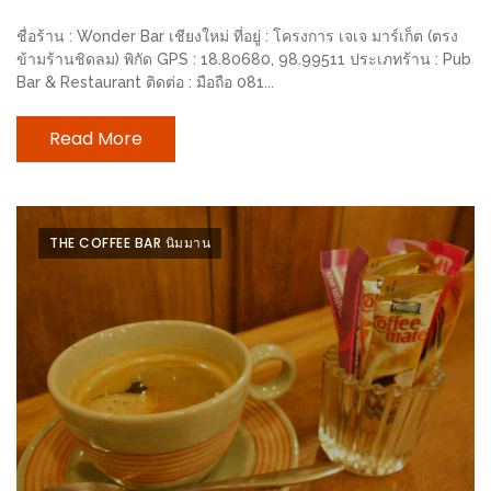
ะ
ชื่อร้าน : Wonder Bar เชียงใหม่ ที่อยู่ : โครงการ เจเจ มาร์เก็ต (ตรง
สุด
ข้ามร้านชิดลม) พิกัด GPS : 18.80680, 98.99511 ประเภทร้าน : Pub
Bar & Restaurant ติดต่อ : มือถือ 081...
เด็ด
ที่
Read More
AIKO
(THE
UP,
RAMA
THE COFFEE BAR นิมมาน
3)
อาหาร
โดน
ใจ
ภาพ
ใส
ปิ๊