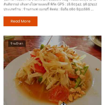
สันติธรรม) เส้นทางไปตามแผนที่ พิกัด GPS : 18.80342, 98.97412
เด็ด
ประเภทร้าน : ร้านกาแฟ เบเกอรี่ ติดต่อ : มือถือ 080 8511686 ,...
สำหรับ
คุณ
Read More
แม่
ที่รัก
2560
ร้านป้าตา
สบาย
ใจ๋…
สไตล์
นิมมาน
(ดี
คอน
โด
นิม)
เชียงใหม่