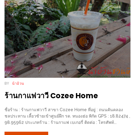
ชม
มาก
ที่สุด
ประจำ
ปี
2557
กิจกรรม
ชิง
รางวัล
BY
น้าอ้วน
กับ
ร้านกาแฟวาวี Cozee Home
สมาชิก
ENEWS
ชื่อร้าน : ร้านกาแฟวาวี สาขา Cozee Home ที่อยู่ : ถนนคันคลอง
น้า
ชลประทาน เลี้ยวซ้ายเข้าศูนย์ฝึก รด. หนองฮ่อ พิกัด GPS : 18.82474 ,
อ้วน
98.95962 ประเภทร้าน : ร้านกาแฟ เบเกอรี่ ติดต่อ : โทรศัพท์...
ชวน