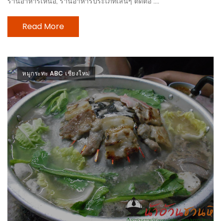
ร้านอาหารเหนือ, ร้านอาหารประเภทเส้นๆ ติดต่อ :...
แห่ง
ชาติ
Read More
2557
ร้าน
หมู
หมูกระทะ ABC เชียงใหม่
กระทะ
ทั่ว
เชียงใหม่
TOP30
ราคา
ไม่
เกิน
200
บาท
รีวิว