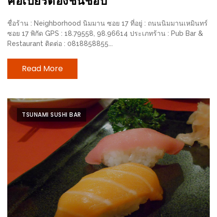
คอเบียร์ต้องชื่นชอบ
ใหญ่
ที่สุด
ชื่อร้าน : Neighborhood นิมมาน ซอย 17 ที่อยู่ : ถนนนิมมานเหมินทร์
ใน
ซอย 17 พิกัด GPS : 18.79558, 98.96614 ประเภทร้าน : Pub Bar &
Restaurant ติดต่อ : 0818858855...
โลก
กับ
Read More
โรง
แรม
ฮอ
TSUNAMI SUSHI BAR
ลิ
เดย์
อินน์
เชียงใหม่
PANDA
TIME
: