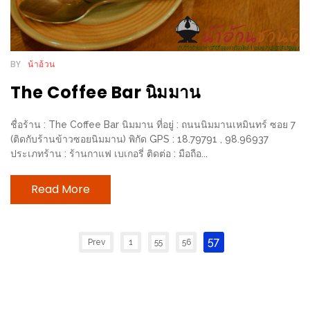
งด้วย
HUAWEI
G7
BY
น้าอ้วน
PLUS
สมา
The Coffee Bar นิมมาน
ร์ท
โฟน
ชื่อร้าน : The Coffee Bar นิมมาน ที่อยู่ : ถนนนิมมานเหมินทร์ ซอย 7
(ติดกับร้านข้าวซอยนิมมาน) พิกัด GPS : 18.79791 , 98.96937
ที่
ประเภทร้าน : ร้านกาแฟ เบเกอรี่ ติดต่อ : มือถือ...
เอาใจ
ขา
Read More
กิน
โดย
เฉพาะ
57
Prev
1
55
56
อิ่ม
ไม่