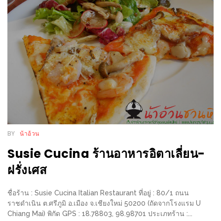
200
บาท
ชี้
เบาะแส
ความ
อร่อย
ตาม
รอย
BY
น้าอ้วน
น้า
Susie Cucina ร้านอาหารอิตาเลี่ยน-
อ้วน
ฝรั่งเศส
ชวน
หิว
ชื่อร้าน : Susie Cucina Italian Restaurant ที่อยู่ : 80/1 ถนน
ราชดำเนิน ต.ศรีภูมิ อ.เมือง จ.เชียงใหม่ 50200 (ถัดจากโรงแรม U
ติดต่อ
Chiang Mai) พิกัด GPS : 18.78803, 98.98701 ประเภทร้าน :...