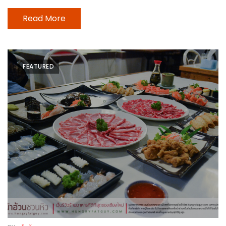
น้า
อ้วน
Read More
ติดต่อ
น้า
FEATURED
อ้วน
น้า
อ้วน
ชวน
คุย
นโยบาย
ความ
เป็น
ส่วน
ตัว