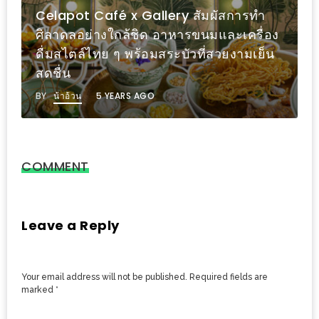
ส่วนลด
พิเศษ
The Princess Maeping ร้านอาหารไทย-
ร้าน
ยุโรป ริมฝั่งปิง
อาหาร
BY
น้าอ้วน
13 YEARS AGO
ใน
เชียงใหม่
หนาว
COMMENT
นัก
ใช่
ไหม?
Leave a Reply
แวะ
ไป
Your email address will not be published.
Required fields are
ผิง
marked
*
ไฟ