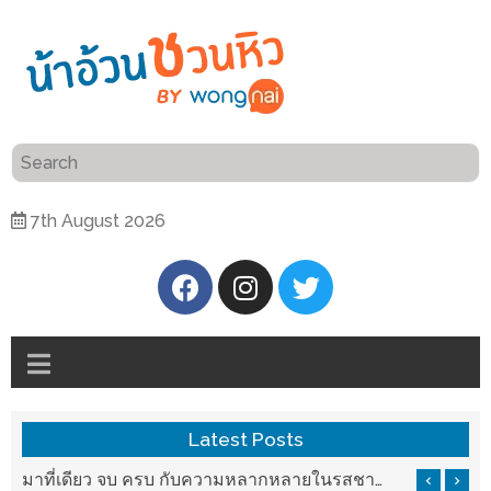
ร้าน
“เป็น
อาหาร
แสน”
แนะนำ
[PR]
7th August 2026
อิ่ม
เลือก
ร้าน
รับ
อาหาร
โชค
ที่
ที่
ต้องการ
โรงแรม
ศิริ
ติดต่อ
ปัน
Latest Posts
น้า
นาฯ
อ้วน
มาที่เดียว จบ ครบ กับความหลากหลายในรสชาติที่นำมาจากทั่วเมืองจีนที่ HAN The Chinese Cuisine
แวะมาชิลยามเย็น กับจุดเช็คอินชมวิวดอยสุเทพสุดฟิน เครื่องดื่มและอาหารครบครันที่ Pool House
เชียงใหม่