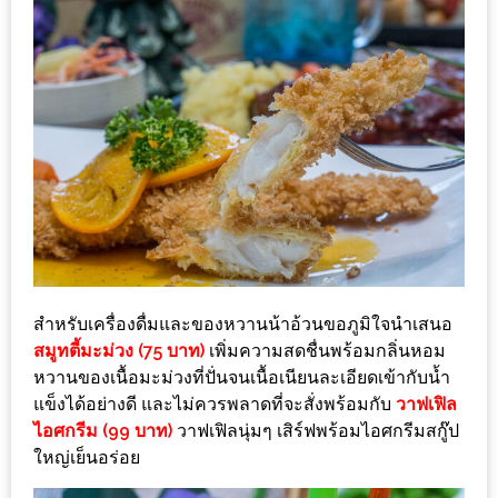
แห่ง
ชาติ
2557
ร้าน
หมู
กระทะ
ทั่ว
เชียงใหม่
TOP30
ราคา
สำหรับเครื่องดื่มและของหวานน้าอ้วนขอภูมิใจนำเสนอ
ไม่
สมูทตี้มะม่วง (75 บาท)
เพิ่มความสดชื่นพร้อมกลิ่นหอม
เกิน
หวานของเนื้อมะม่วงที่ปั่นจนเนื้อเนียนละเอียดเข้ากับน้ำ
200
แข็งได้อย่างดี และไม่ควรพลาดที่จะสั่งพร้อมกับ
วาฟเฟิล
ไอศกรีม (99 บาท)
วาฟเฟิลนุ่มๆ เสิร์ฟพร้อมไอศกรีมสกู๊ป
บาท
ใหญ่เย็นอร่อย
รีวิว