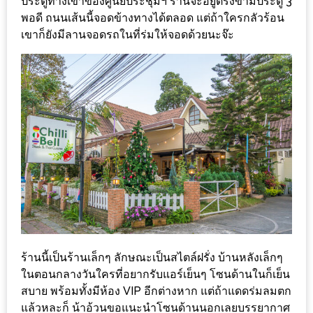
ประตูทางเข้าของศูนย์ประชุมฯ ร้านจะอยู่ตรงข้ามประตู 3
ร้าน
พอดี ถนนเส้นนี้จอดข้างทางได้ตลอด แต่ถ้าใครกลัวร้อน
รวย
เขาก็ยังมีลานจอดรถในที่ร่มให้จอดด้วยนะจ๊ะ
เสน่ห์
ของ
เชียงใหม่
ที่
ต้อง
ไป
ลอง
16
ร้าน
อร่อย
ที่
ร้านนี้เป็นร้านเล็กๆ ลักษณะเป็นสไตล์ฝรั่ง บ้านหลังเล็กๆ
ต้อง
ในตอนกลางวันใครที่อยากรับแอร์เย็นๆ โซนด้านในก็เย็น
สบาย พร้อมทั้งมีห้อง VIP อีกต่างหาก แต่ถ้าแดดร่มลมตก
มา
แล้วหละก็ น้าอ้วนขอแนะนำโซนด้านนอกเลยบรรยากาศ