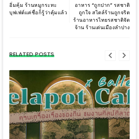
อิ่มคุ้ม ร้านหมูกระทะ
อาหาร “ถูกปาก” รสชาติ
เด็ด
บุฟเฟ่ต์แค่ชื่อก็รู้ว่าคุ้มแล้ว
ถูกใจ สไตล์ร้านถูกจริต
สำหรับ
ร้านอาหารไทยรสชาติจัด
คุณ
จ้าน ร้านเด่นเมืองลำปาง
แม่
ที่รัก
2560
RELATED POSTS
สบาย
ใจ๋…
สไตล์
นิมมาน
(ดี
คอน
โด
นิม)
เชียงใหม่