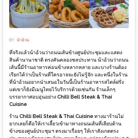
ช้อป
ชิ
ลล์
ชิม
ที่
BY
น้าอ้วน
HIMMA
ที่จริงแล้วน้าอ้วนว่าถนนเส้นข้างศูนย์ประชุมและแสดง
MARKET
สินค้านานาชาติ ตรงคันคลองชลประทาน น้าอ้วนว่าถนน
FESTIVAL
เส้นนี้มีร้านอาหารค่อนข้างหลากหลาย และบางร้านต้อง
เรียกได้ว่าเป็นร้านที่ใครอาจจะยังไม่รู้จัก และหนึ่งในร้าน
10
ที่น้าอ้วนอยากนำเสนอในวันนี้เป็นร้านอาหารสไตล์ฝรั่ง
ร้าน
แต่เขาก็ยังมีเมนูไทยไว้บริการด้วยเช่นกัน ร้านเล็กๆ
บรรยากาศอบอุ่นอย่าง
Chilli Bell Steak & Thai
พ่อ
Cuisine
ค้า
แซ่บ
ร้าน
Chilli Bell Steak & Thai Cuisine
ทางมาร้านไม่
แม่ค้า
ยากเลยก็คือให้เราเลี้ยวเข้ามาทางถนนเส้นที่เลียบด้าน
ข้างของศูนย์ประชุมฯ ตรงมาเรื่อยๆ ให้เราสังเกตตรง
สวย