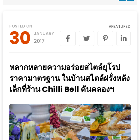
WONGNAI.COM
#มา
เดิน
นโยบาย
POSTED ON
FEATURED
#
30
เล่น
JANUARY
ความ
กัน
2017
เป็น
มั้ย
ส่วน
ใน
ตัว
หลากหลายความอร่อยสไตล์ยุโรป
ฐานะ
อะไร
ราคามาตรฐาน ในบ้านสไตล์ฝรั่งหลัง
ก็ได้
เล็กที่ร้าน Chilli Bell คันคลองฯ
…
งาน
เดียว
ที่
ครบ
ครั้ง