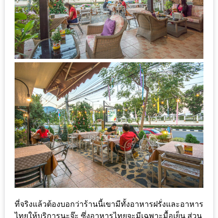
เหนือ
กับ
สลัด
หนุ่ม
บ้านนา
เมนู
เด็ด
จาก
ANNA
FARM
ที่
เอาชนะ
ใจ
กรรมการ
จาก
ที่จริงแล้วต้องบอกว่าร้านนี้เขามีทั้งอาหารฝรั่งและอาหาร
THE
ไทยให้บริการนะจ๊ะ ซึ่งอาหารไทยจะมีเฉพาะมื้อเย็น ส่วน