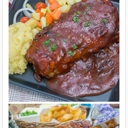
หิว
ข้าว
อะไร
เอ่ย
อร่อย
ที่สุด?
งาน
แฟร์
เรื่อง
บ้าน
ที่
ทุก
คน
ต้อง