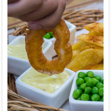
ทำไม
เรา
ไม่
ทำ
อาหาร
ทาน
เอง?
SHOP
TOP
10
รีวิว
ร้าน
อาหาร
ที่
เข้า