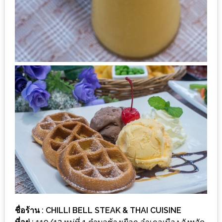
รับ
ประทาน
บุฟเฟ่ต์
ฟรี
ที่
LE
CRYSTAL
เชียงใหม่
ฟรี
2
ท่าน
ลุ้น
รับ
GIFT
VOUCHER
ชื่อร้าน : CHILLI BELL STEAK & THAI CUISINE