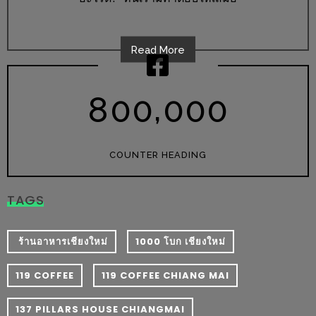
อั้น
กิน
ไม่
Read More
ยั้ง
หมู
,
8
0
0
0
0
0
กระทะ
&
ทะเล
COUNTER HEADING
เผา
เชียงใหม่
TAGS
งบ
ไม่
​ ร้านอาหารเชียงใหม่
1000 โบก เชียงใหม่
บาน
ปลาย
119 COFFEE
119 COFFEE CHIANG MAI
ไม่
เกิน
137 PILLARS HOUSE CHIANGMAI