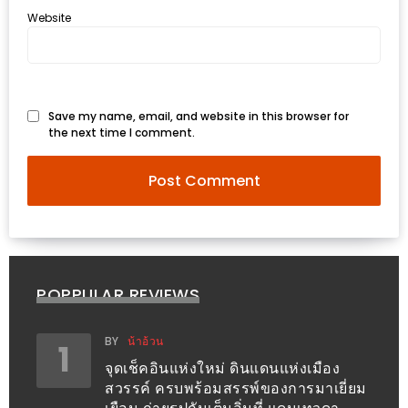
PINGFAI
Website
FESTIVAL
3
อาหาร
Save my name, email, and website in this browser for
ญี่ปุ่น
the next time I comment.
ระดับ
พรีเมียม
พร้อม
สุ
กี้
เนื้อ
POPPULAR REVIEWS
หมู
ดำ
BY
น้าอ้วน
1
คู
จุดเช็คอินแห่งใหม่ ดินแดนแห่งเมือง
โร
สวรรค์ ครบพร้อมสรรพ์ของการมาเยี่ยม
บูต