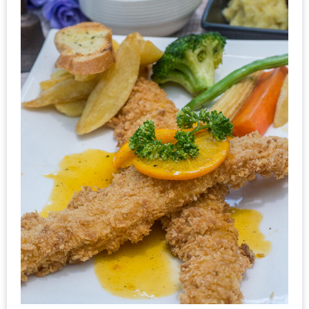
1
พา
เพื่อน
มา
ม่วน
กั๋น
บน
INSTAGRAM
รวม
โปร
โม
ชั่
นวัน
แม่