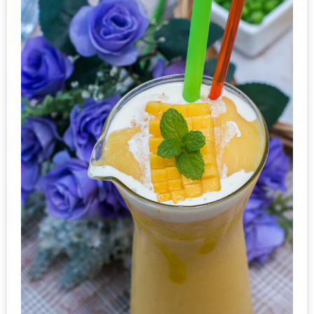
ดี
กับ
วงใน
แจก
ฟรี
LINE
GIFTCODE!
ลายแทง
ความ
อร่อย
ทั่ว
เชียงใหม่
ลุ้น
บัตร