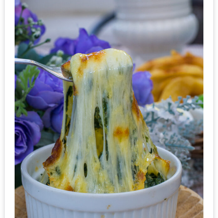
งาน
เดียว
ทั้ง
ช้อป
กิน
เที่ยว
พร้อม
โปร
โม
ชั่น
สำหรับ
คน
รัก
บ้าน
มากมาย