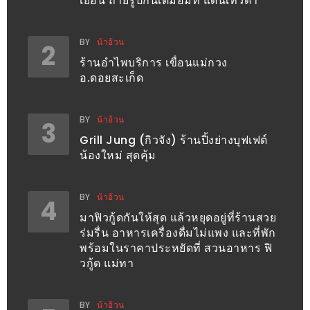
เยือน ถ่ายรูปกันเต็มอิ่มที่ แดนเทวดา
ะ
สุด
BY
น้าอ้วน
2
เด็ด
ร้านอำไพบริการ เขื่อนแม่กวง
ที่
อ.ดอยสะเก็ด
AIKO
(THE
BY
น้าอ้วน
3
UP,
Grill Jung (กิวจัง) ร้านปิ้งย่างบุฟเฟต์
RAMA
น้องใหม่ สุดคุ้ม
3)
BY
น้าอ้วน
4
อาหาร
มาฟิวกู้ดกันให้สุด แล้วหยุดอยู่ที่ร้านสวย
โดน
ร่มรื่น อาหารเครื่องดื่มไม่แพง และที่พัก
ใจ
พร้อมในราคาประหยัดที่ สวนอาหาร ฟิ
ภาพ
วกู้ด แม่ทา
ใส
ปิ๊
BY
น้าอ้วน