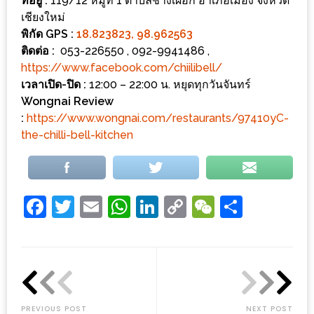
รับ
ที่อยู่ :
119/12 หมู่ที่ 1 ตำบลช้างเผือก อำเภอเมือง จังหวัด
เชียงใหม่
ประทาน
พิกัด GPS :
18.823823, 98.962563
อาหาร
ติดต่อ :
053-226550 , 092-9941486 ,
มูลค่า
https://www.facebook.com/chiilibell/
1,000
เวลาเปิด-ปิด :
12:00 – 22:00 น. หยุดทุกวันจันทร์
บาท
Wongnai Review
ฟรี
:
https://www.wongnai.com/restaurants/97410yC-
the-chilli-bell-kitchen
3
รางวัล
วัน
Facebook
Twitter
Email
WhatsApp
LinkedIn
Copy
WeChat
Share
แม่
Link
สุด
พิเศษ
โปร
โม
ชั่น
PREVIOUS POST
NEXT POST