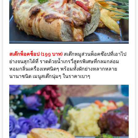
กับ
แผนที่
ร้าน
หมู
กระทะ
ทั่ว
สเต๊กพ็อคช็อป (199 บาท)
สเต๊กหมูส่วนพ็อคช๊อปที่เอาไป
เชียงใหม่
ย่างจนสุกได้ที่ ราดด้วยน้ำเกรวี่สูตรพิเศษที่กลมกล่อม
งบ
หอมกลิ่นเครื่องเทศนิดๆ พร้อมทั้งผักย่างหลากหลาย
ไม่
นานาชนิด เมนูสเต๊กนุ่มๆ ในราคาเบาๆ
บาน
ปลาย
อิ่ม
ชิ
ลล์
ไม่
เกิน