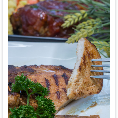
น้า
อ้วน
ติดต่อ
น้า
อ้วน
น้า
อ้วน
ชวน
คุย
นโยบาย
ความ
เป็น
ส่วน
ตัว