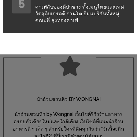
5
งด้วย
คาเฟ่ลับของดีป่าซาง ทั้งเมนูไทยและเทศ
HUAWEI
วัตถุดิบเกรดดี จานโต อิ่มแปร้กันทั้งหมู่
คณะที่ ลุงทองคาเฟ่
G7
PLUS
สมา
ร์ท
โฟน
ที่
เอาใจ
ขา
กิน
โดย
น้าอ้วนชวนหิว BY WONGNAI
เฉพาะ
น้าอ้วนชวนหิว by Wongnai เว็บไซต์รีวิวร้านอาหาร
อร่อยทั่วเชียงใหม่และใกล้เคียง เว็บไซต์ที่แนะนำร้าน
อิ่ม
อาหารดี ๆ เด็ด ๆ สำหรับใครที่คิดทุกวันว่า "วันนี้จะกิน
ไม่
อะไรดี?" ที่นี่เรามีคำตอบให้เสมอ