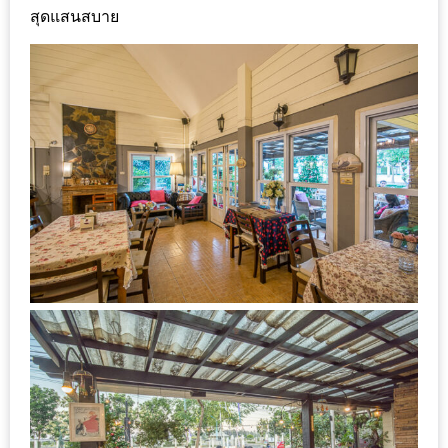
ลอง
สุดแสนสบาย
ถนน
คน
เดิน
วัน
อาทิตย์
ท่าแพ
เชียงใหม่
CART
CHECKOUT
DRAFT
–
บาร์บีคิว
สาว