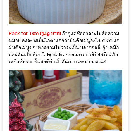
MAPS
MY
ACCOUNT
Pack for Two (349 บาท)
ถ้าดูแค่ชื่ออาจจะไม่สื่อความ
NEW
หมาย คงจะงงเป็นไก่ตาแตกว่ามันคือเมนูอะไร ๕๕๕ แต่
FACEBOOK
มันคือเมนูของทอดรวมไม่ว่าจะเป็น ปลาดอลลี่, กุ้ง, หมึก
และมันฝรั่ง ที่เอาไปชุบแป้งทอดจนกรอบ เสิร์ฟพร้อมกับ
TIMELINE
เฟร้นช์ฟรายชิ้นพอดีคำ ถั่วลันเตา และมายองเนส
POLICY
OKTOBERFEST
ครั้ง
ที่
2
เทศกาล
เบียร์
ที่