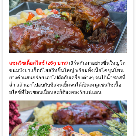
มา
พบ
สินค้า
เรื่อง
บ้าน
คุ้ม
ครบ
จบ
แซนวิชเนื้อสไลซ์ (269 บาท)
เสิร์ฟกันมาอย่างชิ้นใหญ่โต
ที่
ขนมปังบาแก็ตต์โฮลวีทชิ้นใหญ่ พร้อมทั้งเนื้อโคขุนโพน
เดียว
ยางคำแสนอร่อย เอาไปผัดกับเครื่องต่างๆ จนได้น้ำซอสที่
ฉ่ำ แล้วเอาไปอบกับชีสจนเยิ้มจนได้เป็นเมนูแซนวิชเนื้อ
HOMEPRO
สไลซ์ที่ใครชอบเนื้อหละก็ต้องหลงรักแน่นอน
FAIR
2017
เชียงใหม่
จัด
เต็ม