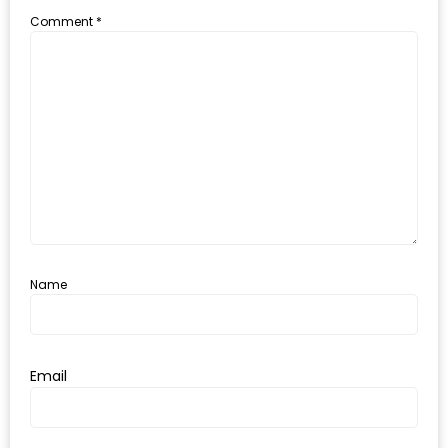
อุ่นๆ
Comment
*
ปิ้ง
มาร์ช
เมล
โล่
พร้อม
ชิม
และ
ช้อป
ที่
เดียว
Name
ครบ
ที่
งาน
Email
LEO
PRESENTS