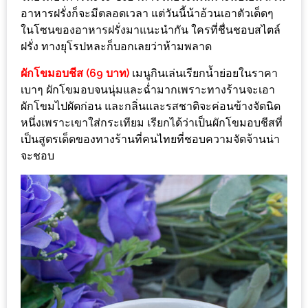
DISH
อาหารฝรั่งก็จะมีตลอดเวลา แต่วันนี้น้าอ้วนเอาตัวเด็ดๆ
ในโซนของอาหารฝรั่งมาแนะนำกัน ใครที่ชื่นชอบสไตล์
EVENT
ฝรั่ง ทางยุโรปหละก็บอกเลยว่าห้ามพลาด
ที่
ผักโขมอบชีส (69 บาท)
เมนูกินเล่นเรียกน้ำย่อยในราคา
ต้อง
เบาๆ ผักโขมอบจนนุ่มและฉ่ำมากเพราะทางร้านจะเอา
ห้าม
ผักโขมไปผัดก่อน และกลิ่นและรสชาติจะค่อนข้างจัดนิด
พลาด
หนึ่งเพราะเขาใส่กระเทียม เรียกได้ว่าเป็นผักโขมอบชีสที่
สำหรับ
เป็นสูตรเด็ดของทางร้านที่คนไทยที่ชอบความจัดจ้านน่า
ฤดู
จะชอบ
หนาว
นี้
กับ
PING
FAI
FESTIVAL
2