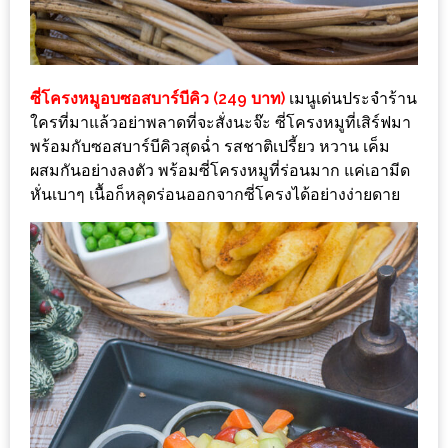
ชม
มาก
ที่สุด
ซี่โครงหมูอบซอสบาร์บีคิว (249 บาท)
เมนูเด่นประจำร้าน
ประจำ
ใครที่มาแล้วอย่าพลาดที่จะสั่งนะจ๊ะ ซี่โครงหมูที่เสิร์ฟมา
ปี
พร้อมกับซอสบาร์บีคิวสุดฉ่ำ รสชาติเปรี้ยว หวาน เค็ม
2557
ผสมกันอย่างลงตัว พร้อมซี่โครงหมูที่ร่อนมาก แค่เอามีด
หั่นเบาๆ เนื้อก็หลุดร่อนออกจากซี่โครงได้อย่างง่ายดาย
กิจกรรม
ชิง
รางวัล
กับ
สมาชิก
ENEWS
น้า
อ้วน
ชวน