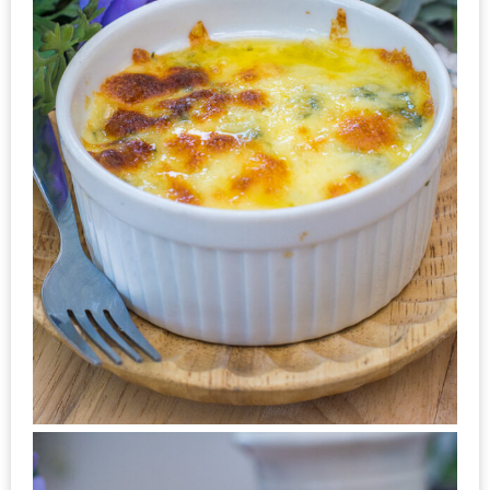
–
ช็อป
ฟิน
กิน
เพลิน
HFG
E-
NEWS
GAME
(SABAI
SEAFOOD)
HOMEPRO
FAIR
2017
เชียงใหม่