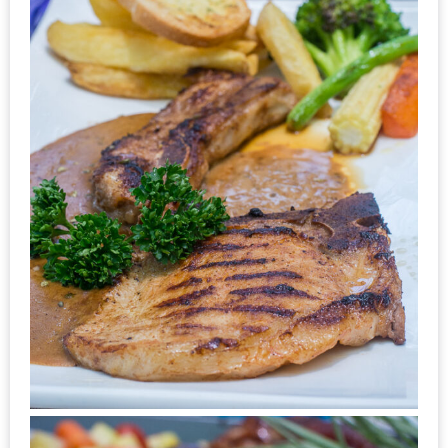
200
บาท
ชี้
เบาะแส
ความ
อร่อย
ตาม
รอย
น้า
อ้วน
ชวน
หิว
ติดต่อ