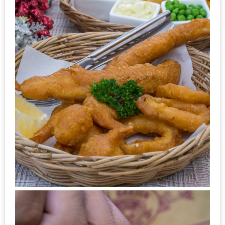
ใหญ่
ที่สุด
ใน
โลก
กับ
โรง
แรม
ฮอ
ลิ
เดย์
อินน์
เชียงใหม่
PANDA
TIME
: