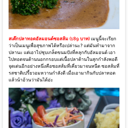
นโยบาย
ความ
เป็น
ส่วน
สเต๊กปลาทอดอัลมอนด์ซอสส้ม (189 บาท)
เมนูนี้จะเรียก
ตัว
ว่าเป็นเมนูเพื่อสุขภาพได้หรือเปล่านะ? แต่มันทำมาจาก
ปลานะ แต่เอาไปชุบเกล็ดขนมปังที่คลุกกับอัลมอนด์ เอา
ประกาศ
ไปทอดจนด้านนอกกรอบแต่เนื้อปลาด้านในสุกกำลังพอดี
ผล
จุดเด่นอีกอย่างหนึ่งคือซอสส้มที่เคี่ยวมาจนหนืด ซอสส้มที่
ผู้
รสชาติเปรี้ยวอมหวานกำลังดี เมื่อเอามากินกับปลาทอด
โชค
แล้วน้าอ้วนว่ามันได้อ่ะ
ดี
กับ
น้า
อ้วน
ครั้ง
ที่