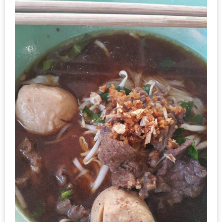
เหนือ
กับ
สลัด
หนุ่ม
บ้านนา
เมนู
เด็ด
จาก
ANNA
FARM
ที่
เอาชนะ
ใจ
กรรมการ
จาก
THE