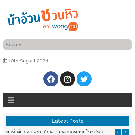
ร้าน
“เป็น
อาหาร
แสน”
แนะนำ
[PR]
10th August 2026
อิ่ม
เลือก
ร้าน
รับ
อาหาร
โชค
ที่
ที่
ต้องการ
โรงแรม
ศิริ
ติดต่อ
ปัน
Latest Posts
น้า
นาฯ
อ้วน
รสชาติที่ Chez Nous สันกำแพง
มาที่เดียว จบ ครบ กับความหลากหลายในรสชาติที่นำมาจากทั่วเมืองจีนที่ HAN The Chinese Cuisine
เชียงใหม่