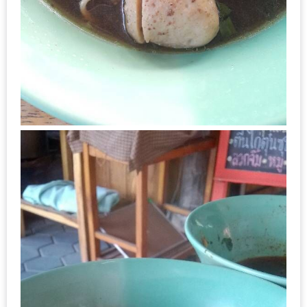
DISH
EVENT
ที่
ต้อง
ห้าม
พลาด
สำหรับ
ฤดู
หนาว
นี้
กับ
PING
FAI
FESTIVAL
2