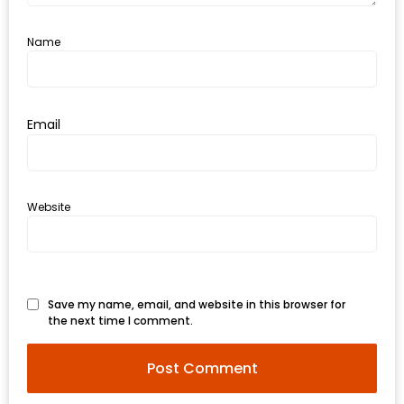
ทำไม
เรา
Name
ไม่
ทำ
อาหาร
Email
ทาน
เอง?
SHOP
Website
TOP
10
รีวิว
Save my name, email, and website in this browser for
the next time I comment.
ร้าน
อาหาร
ที่
เข้า