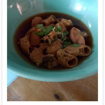
–
ช็อป
ฟิน
กิน
เพลิน
HFG
E-
NEWS
GAME
(SABAI
SEAFOOD)
HOMEPRO
FAIR
2017
เชียงใหม่