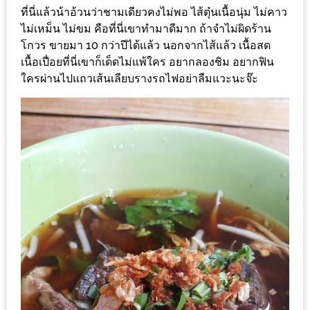
ร้าน
ที่นี่แล้วน้าอ้วนว่าชามเดียวคงไม่พอ ไส้ตุ๋นเนื้อนุ่ม ไม่คาว
รวย
ไม่เหม็น ไม่ขม คือที่นี่เขาทำมาดีมาก ถ้าจำไม่ผิดร้าน
เสน่ห์
โกวร ขายมา 10 กว่าปีได้แล้ว นอกจากไส้แล้ว เนื้อสด
เนื้อเปื่อยที่นี่เขาก็เด็ดไม่แพ้ใคร อยากลองชิม อยากฟิน
ของ
ใครผ่านไปแถวเส้นเลียบรางรถไฟอย่าลืมแวะนะจ๊ะ
เชียงใหม่
ที่
ต้อง
ไป
ลอง
16
ร้าน
อร่อย
ที่
ต้อง
มา