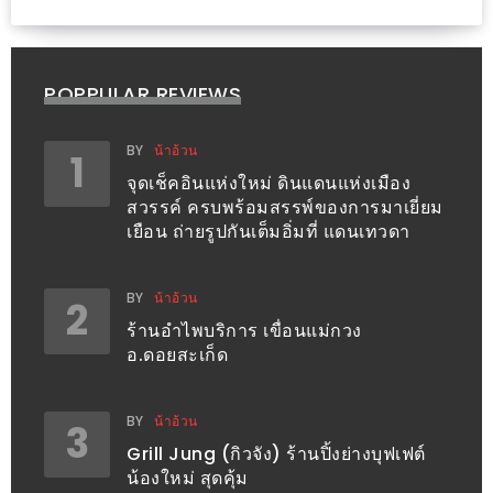
ชม
มาก
ที่สุด
POPPULAR REVIEWS
ประจำ
ปี
BY
น้าอ้วน
1
2557
จุดเช็คอินแห่งใหม่ ดินแดนแห่งเมือง
สวรรค์ ครบพร้อมสรรพ์ของการมาเยี่ยม
เยือน ถ่ายรูปกันเต็มอิ่มที่ แดนเทวดา
กิจกรรม
ชิง
รางวัล
BY
น้าอ้วน
2
กับ
ร้านอำไพบริการ เขื่อนแม่กวง
อ.ดอยสะเก็ด
สมาชิก
ENEWS
น้า
BY
น้าอ้วน
3
อ้วน
Grill Jung (กิวจัง) ร้านปิ้งย่างบุฟเฟต์
น้องใหม่ สุดคุ้ม
ชวน