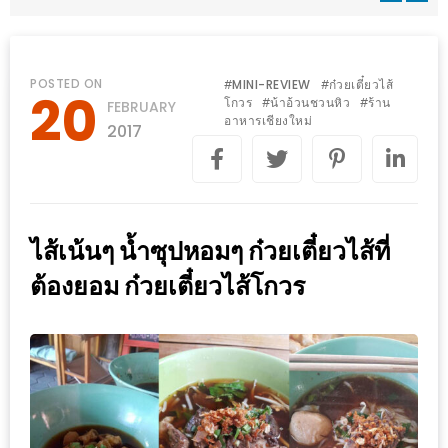
WONGNAI.COM
#มา
เดิน
นโยบาย
POSTED ON
MINI-REVIEW
ก๋วยเตี๋ยวไส้
#
#
20
เล่น
โกวร
น้าอ้วนชวนหิว
ร้าน
#
#
FEBRUARY
ความ
อาหารเชียงใหม่
กัน
2017
เป็น
มั้ย
ส่วน
ใน
ตัว
ฐานะ
อะไร
ไส้เน้นๆ น้ำซุปหอมๆ ก๋วยเตี๋ยวไส้ที่
ก็ได้
ต้องยอม ก๋วยเตี๋ยวไส้โกวร
…
งาน
เดียว
ที่
ครบ
ครั้ง