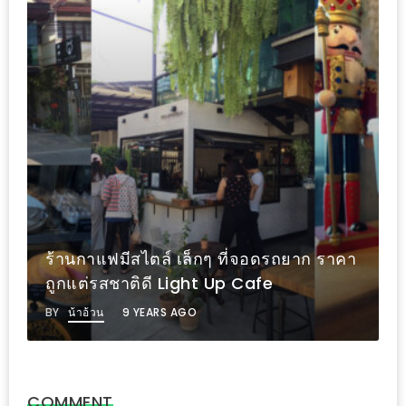
MAPS
MY
ACCOUNT
NEW
FACEBOOK
TIMELINE
POLICY
OKTOBERFEST
ร้านกาแฟมีสไตล์ เล็กๆ ที่จอดรถยาก ราคา
ครั้ง
ถูกแต่รสชาติดี Light Up Cafe
ที่
BY
น้าอ้วน
9 YEARS AGO
2
เทศกาล
เบียร์
ที่
COMMENT