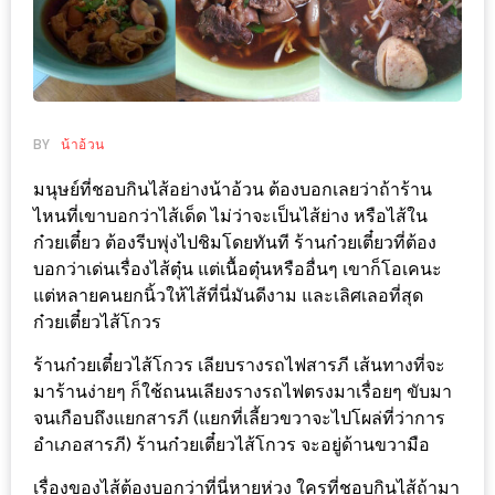
ช้อป
ชิ
ลล์
ชิม
ที่
BY
น้าอ้วน
HIMMA
มนุษย์ที่ชอบกินไส้อย่างน้าอ้วน ต้องบอกเลยว่าถ้าร้าน
MARKET
ไหนที่เขาบอกว่าไส้เด็ด ไม่ว่าจะเป็นไส้ย่าง หรือไส้ใน
FESTIVAL
ก๋วยเตี๋ยว ต้องรีบพุ่งไปชิมโดยทันที ร้านก๋วยเตี๋ยวที่ต้อง
บอกว่าเด่นเรื่องไส้ตุ๋น แต่เนื้อตุ๋นหรืออื่นๆ เขาก็โอเคนะ
10
แต่หลายคนยกนิ้วให้ไส้ที่นี่มันดีงาม และเลิศเลอที่สุด
ร้าน
ก๋วยเตี๋ยวไส้โกวร
พ่อ
ร้านก๋วยเตี๋ยวไส้โกวร เลียบรางรถไฟสารภี เส้นทางที่จะ
ค้า
มาร้านง่ายๆ ก็ใช้ถนนเลียงรางรถไฟตรงมาเรื่อยๆ ขับมา
แซ่บ
จนเกือบถึงแยกสารภี (แยกที่เลี้ยวขวาจะไปโผล่ที่ว่าการ
แม่ค้า
อำเภอสารภี) ร้านก๋วยเตี๋ยวไส้โกวร จะอยู่ด้านขวามือ
สวย
เรื่องของไส้ต้องบอกว่าที่นี่หายห่วง ใครที่ชอบกินไส้ถ้ามา