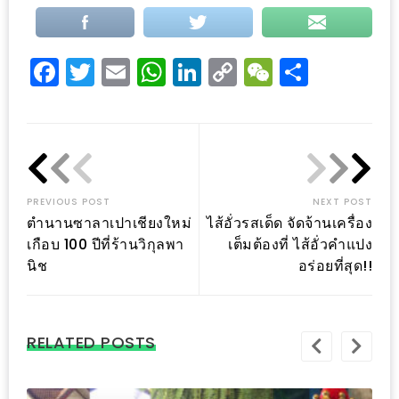
งาน
เดียว
ทั้ง
Facebook
Twitter
Email
WhatsApp
LinkedIn
Copy
WeChat
Share
ช้อป
Link
กิน
เที่ยว
พร้อม
โปร
PREVIOUS POST
NEXT POST
โม
ตำนานซาลาเปาเชียงใหม่
ไส้อั่วรสเด็ด จัดจ้านเครื่อง
ชั่น
เกือบ 100 ปีที่ร้านวิกุลพา
เต็มต้องที่ ไส้อั่วคำแปง
สำหรับ
นิช
อร่อยที่สุด!!
คน
รัก
บ้าน
RELATED POSTS
มากมาย