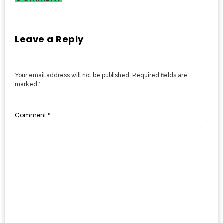
ใหญ่
ที่สุด
ใน
Leave a Reply
โลก
กับ
Your email address will not be published.
Required fields are
โรง
marked
*
แรม
ฮอ
Comment
*
ลิ
เดย์
อินน์
เชียงใหม่
PANDA
TIME
: