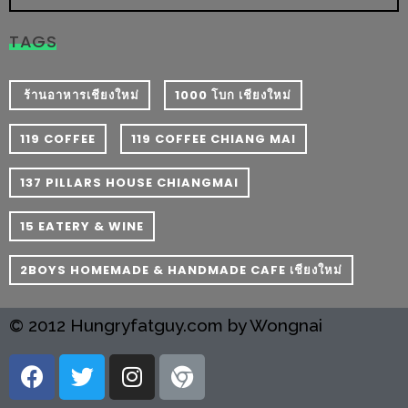
กับ
TAGS
แผนที่
ร้าน
​ ร้านอาหารเชียงใหม่
1000 โบก เชียงใหม่
หมู
กระทะ
119 COFFEE
119 COFFEE CHIANG MAI
ทั่ว
เชียงใหม่
137 PILLARS HOUSE CHIANGMAI
งบ
ไม่
15 EATERY & WINE
บาน
2BOYS HOMEMADE & HANDMADE CAFE เชียงใหม่
ปลาย
อิ่ม
© 2012 Hungryfatguy.com by Wongnai
ชิ
ลล์
ไม่
เกิน