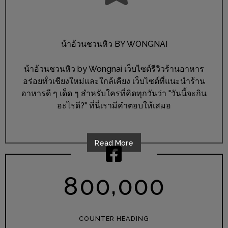
มา
พบ
สินค้า
เรื่อง
น้าอ้วนชวนหิว BY WONGNAI
บ้าน
น้าอ้วนชวนหิว by Wongnai เว็บไซต์รีวิวร้านอาหาร
คุ้ม
อร่อยทั่วเชียงใหม่และใกล้เคียง เว็บไซต์ที่แนะนำร้าน
ครบ
อาหารดี ๆ เด็ด ๆ สำหรับใครที่คิดทุกวันว่า "วันนี้จะกิน
จบ
อะไรดี?" ที่นี่เรามีคำตอบให้เสมอ
ที่
เดียว
HOMEPRO
Read More
FAIR
2017
,
8
0
0
0
0
0
เชียงใหม่
จัด
COUNTER HEADING
เต็ม