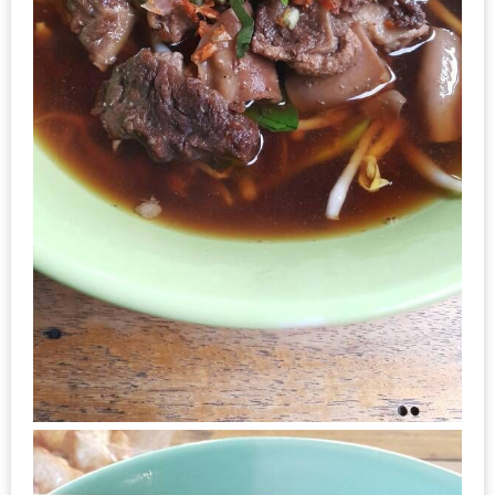
ลอง
ถนน
คน
เดิน
วัน
อาทิตย์
ท่าแพ
เชียงใหม่
CART
CHECKOUT
DRAFT
–
บาร์บีคิว
สาว