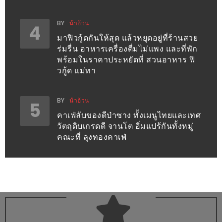
หิว
BY
น้าอ้วน
4
ข้าว
มาฟิวกู้ดกันให้สุด แล้วหยุดอยู่ที่ร้านสวย
อะไร
ร่มรื่น อาหารเครื่องดื่มไม่แพง และที่พัก
พร้อมในราคาประหยัดที่ สวนอาหาร ฟิ
เอ่ย
วกู้ด แม่ทา
อร่อย
ที่สุด?
BY
น้าอ้วน
5
งาน
คาเฟ่ลับของดีป่าซาง ทั้งเมนูไทยและเทศ
แฟร์
วัตถุดิบเกรดดี จานโต อิ่มแปร้กันทั้งหมู่
คณะที่ ลุงทองคาเฟ่
เรื่อง
บ้าน
ที่
ทุก
คน
ต้อง