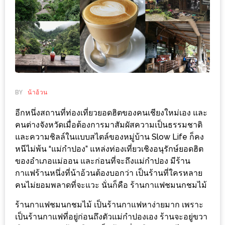
ช้อป
ชิ
ลล์
ชิม
ที่
HIMMA
MARKET
BY
น้าอ้วน
FESTIVAL
อีกหนึ่งสถานที่ท่องเที่ยวยอดฮิตของคนเชียงใหม่เอง และ
คนต่างจังหวัดเมื่อต้องการมาสัมผัสความเป็นธรรมชาติ
10
และความชิลล์ในแบบสไตล์ของหมู่บ้าน Slow Life ก็คง
ร้าน
หนีไม่พ้น “แม่กำปอง” แหล่งท่องเที่ยวเชิงอนุรักษ์ยอดฮิต
พ่อ
ของอำเภอแม่ออน และก่อนที่จะถึงแม่กำปอง มีร้าน
ค้า
กาแฟร้านหนึ่งที่น้าอ้วนต้องบอกว่า เป็นร้านที่ใครหลาย
คนไม่ยอมพลาดที่จะแวะ นั่นก็คือ ร้านกาแฟชมนกชมไม้
แซ่บ
แม่ค้า
ร้านกาแฟชมนกชมไม้ เป็นร้านกาแฟหาง่ายมาก เพราะ
สวย
เป็นร้านกาแฟที่อยู่ก่อนถึงตัวแม่กำปองเอง ร้านจะอยู่ขวา