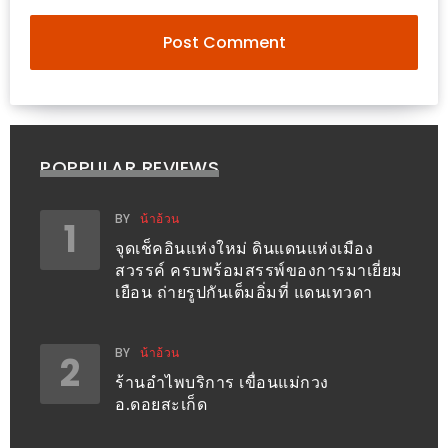
ใหญ่
ที่สุด
ใน
โลก
กับ
โรง
POPPULAR REVIEWS
แรม
ฮอ
BY
น้าอ้วน
1
ลิ
จุดเช็คอินแห่งใหม่ ดินแดนแห่งเมือง
เดย์
สวรรค์ ครบพร้อมสรรพ์ของการมาเยี่ยม
เยือน ถ่ายรูปกันเต็มอิ่มที่ แดนเทวดา
อินน์
เชียงใหม่
BY
น้าอ้วน
2
PANDA
ร้านอำไพบริการ เขื่อนแม่กวง
TIME
อ.ดอยสะเก็ด
: