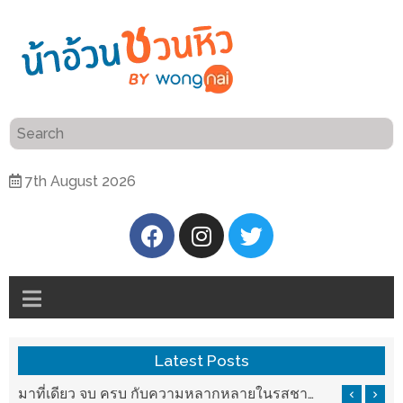
ร้าน
“เป็น
อาหาร
แสน”
แนะนำ
[PR]
7th August 2026
อิ่ม
เลือก
ร้าน
รับ
อาหาร
โชค
ที่
ที่
ต้องการ
โรงแรม
ศิริ
ติดต่อ
ปัน
Latest Posts
น้า
นาฯ
อ้วน
รสชาติที่ Chez Nous สันกำแพง
มาที่เดียว จบ ครบ กับความหลากหลายในรสชาติที่นำมาจากทั่วเมืองจีนที่ HAN The Chinese Cuisine
เชียงใหม่