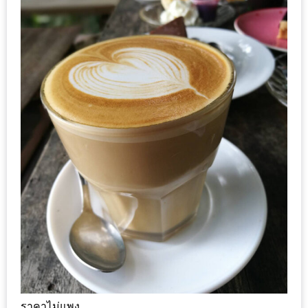
เหนือ
กับ
สลัด
หนุ่ม
บ้านนา
เมนู
เด็ด
จาก
ANNA
FARM
ที่
เอาชนะ
ใจ
กรรมการ
จาก
THE
ราคาไม่แพง