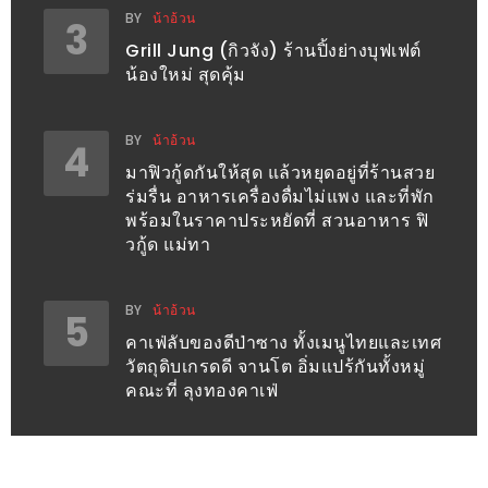
ทำไม
BY
น้าอ้วน
3
เรา
Grill Jung (กิวจัง) ร้านปิ้งย่างบุฟเฟต์
ไม่
น้องใหม่ สุดคุ้ม
ทำ
อาหาร
BY
น้าอ้วน
4
ทาน
มาฟิวกู้ดกันให้สุด แล้วหยุดอยู่ที่ร้านสวย
เอง?
ร่มรื่น อาหารเครื่องดื่มไม่แพง และที่พัก
พร้อมในราคาประหยัดที่ สวนอาหาร ฟิ
วกู้ด แม่ทา
SHOP
TOP
BY
น้าอ้วน
5
10
คาเฟ่ลับของดีป่าซาง ทั้งเมนูไทยและเทศ
รีวิว
วัตถุดิบเกรดดี จานโต อิ่มแปร้กันทั้งหมู่
คณะที่ ลุงทองคาเฟ่
ร้าน
อาหาร
ที่
เข้า