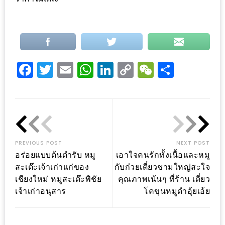
DISH
EVENT
ที่
ต้อง
Facebook
Twitter
Email
WhatsApp
LinkedIn
Copy
WeChat
Share
ห้าม
Link
พลาด
สำหรับ
ฤดู
หนาว
นี้
PREVIOUS POST
NEXT POST
อร่อยแบบต้นตำรับ หมู
เอาใจคนรักทั้งเนื้อและหมู
กับ
สะเต๊ะเจ้าเก่าแก่ของ
กับก๋วยเตี๋ยวชามใหญ่สะใจ
PING
เชียงใหม่ หมูสะเต๊ะพิชัย
คุณภาพเน้นๆ ที่ร้าน เตี๋ยว
FAI
เจ้าเก่าอนุสาร
โคขุนหมูดำอุ้ยเอ้ย
FESTIVAL
2