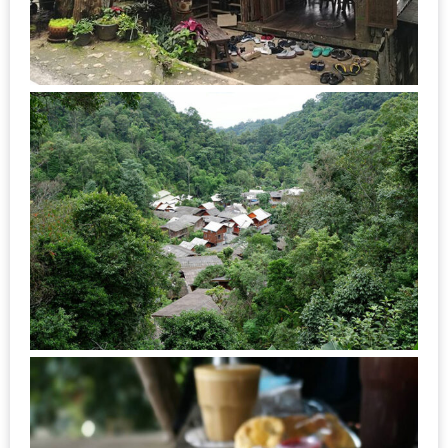
ลอง
ถนน
คน
เดิน
วัน
อาทิตย์
ท่าแพ
เชียงใหม่
CART
CHECKOUT
DRAFT
–
บาร์บีคิว
สาว