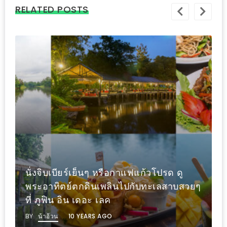
–
RELATED POSTS
ช็อป
ฟิน
กิน
เพลิน
HFG
E-
NEWS
GAME
(SABAI
SEAFOOD)
นั่งจิบเบียร์เย็นๆ หรือกาแฟแก้วโปรด ดู
HOMEPRO
พระอาทิตย์ตกดินเพลินไปกับทะเลสาบสวยๆ
FAIR
ที่ ภูฟิน อิน เดอะ เลค
2017
BY
น้าอ้วน
10 YEARS AGO
เชียงใหม่