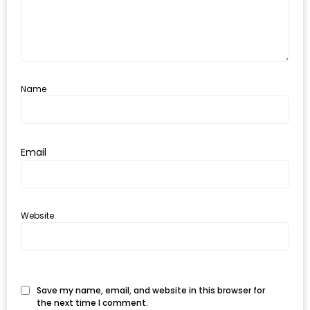
MAPS
MY
ACCOUNT
Name
NEW
FACEBOOK
TIMELINE
POLICY
Email
OKTOBERFEST
ครั้ง
Website
ที่
2
เทศกาล
เบียร์
Save my name, email, and website in this browser for
ที่
the next time I comment.