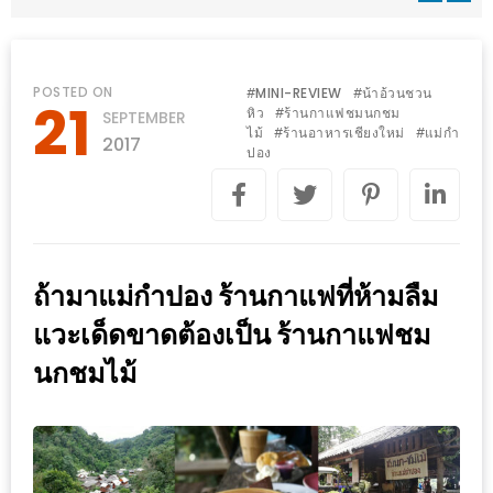
WONGNAI.COM
#มา
เดิน
นโยบาย
POSTED ON
MINI-REVIEW
น้าอ้วนชวน
#
#
21
เล่น
หิว
ร้านกาแฟชมนกชม
#
SEPTEMBER
ความ
ไม้
ร้านอาหารเชียงใหม่
แม่กำ
#
#
กัน
2017
เป็น
ปอง
มั้ย
ส่วน
ใน
ตัว
ฐานะ
อะไร
ถ้ามาแม่กำปอง ร้านกาแฟที่ห้ามลืม
ก็ได้
…
แวะเด็ดขาดต้องเป็น ร้านกาแฟชม
งาน
นกชมไม้
เดียว
ที่
ครบ
ครั้ง