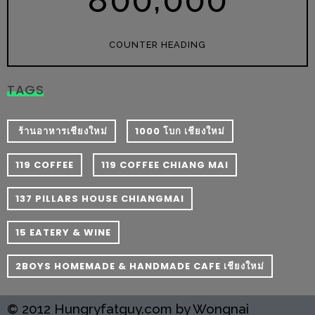
8
0
0
0
0
0
หิว
ข้าว
COUNTER HEADING
อะไร
เอ่ย
TAGS
อร่อย
ที่สุด?
​ ร้านอาหารเชียงใหม่
1000 โบก เชียงใหม่
งาน
119 COFFEE
119 COFFEE CHIANG MAI
แฟร์
เรื่อง
137 PILLARS HOUSE CHIANGMAI
บ้าน
15 EATERY & WINE
ที่
ทุก
2BOYS HOMEMADE & HANDMADE CAFE เชียงใหม่
คน
ต้อง
© 2012 Hungryfatguy.com by Wongnai