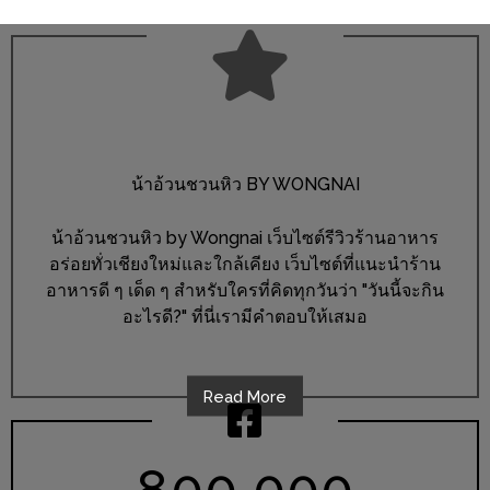
ชม
มาก
ที่สุด
ประจำ
ปี
2557
น้าอ้วนชวนหิว BY WONGNAI
กิจกรรม
น้าอ้วนชวนหิว by Wongnai เว็บไซต์รีวิวร้านอาหาร
ชิง
อร่อยทั่วเชียงใหม่และใกล้เคียง เว็บไซต์ที่แนะนำร้าน
อาหารดี ๆ เด็ด ๆ สำหรับใครที่คิดทุกวันว่า "วันนี้จะกิน
รางวัล
อะไรดี?" ที่นี่เรามีคำตอบให้เสมอ
กับ
สมาชิก
ENEWS
Read More
น้า
อ้วน
,
ชวน