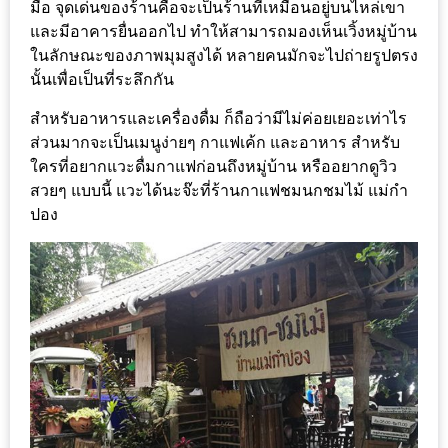
ร้าน
มือ จุดเด่นของร้านคือจะเป็นร้านที่เหมือนอยู่บนไหล่เขา
และมีอาคารยื่นออกไป ทำให้สามารถมองเห็นเวิ้งหมู่บ้าน
รวย
ในลักษณะของภาพมุมสูงได้ หลายคนมักจะไปถ่ายรูปตรง
เสน่ห์
นั้นเพื่อเป็นที่ระลึกกัน
ของ
สำหรับอาหารและเครื่องดื่ม ก็ถือว่ามีไม่ค่อยเยอะเท่าไร
เชียงใหม่
ส่วนมากจะเป็นเมนูง่ายๆ กาแฟเค้ก และอาหาร สำหรับ
ที่
ใครที่อยากแวะดื่มกาแฟก่อนถึงหมู่บ้าน หรืออยากดูวิว
ต้อง
สวยๆ แบบนี้ แวะได้นะจ๊ะที่ร้านกาแฟชมนกชมไม้ แม่กำ
ไป
ปอง
ลอง
16
ร้าน
อร่อย
ที่
ต้อง
มา