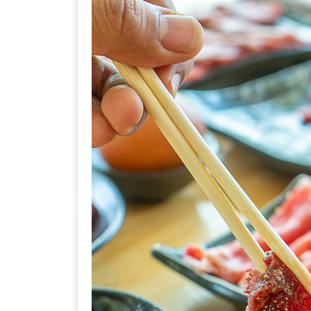
DISH
EVENT
ที่
ต้อง
ห้าม
พลาด
สำหรับ
ฤดู
หนาว
นี้
กับ
PING
FAI
FESTIVAL
2