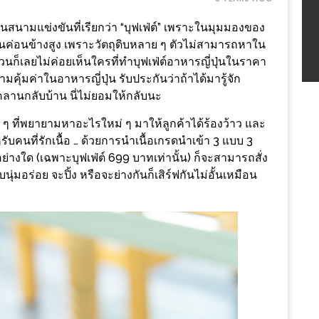
นในสนามแข่งขันที่เรียกว่า “บุฟเฟ่ต์” เพราะในมุมมองของ
นั้นค่อนข้างสูง เพราะวัตถุดิบหลาย ๆ ตัวไม่สามารถหาใน
อ้วนก็เลยไม่ค่อยเห็นใครที่ทำบุฟเฟ่ต์อาหารญี่ปุ่นในราคา
คุ้มค่าในอาหารญี่ปุ่น รับประกันว่าถ้าได้มารู้จัก
คลานกลับบ้าน นี่ไม่ยอมให้กลับนะ
 ๆ ที่พยายามหาอะไรใหม่ ๆ มาให้ลูกค้าได้ร้องว้าว และ
หรับคนที่รักเนื้อ … ด้วยการนำเนื้อเกรดนำเข้า 3 แบบ 3
อย่างใด (เฉพาะบุฟเฟ่ต์ 699 บาทเท่านั้น) ก็จะสามารถสั่ง
นุ่มอร่อย จะปิ้ง หรือจะย่างกันก็เสิร์ฟกันไม่อั้นเหมือน