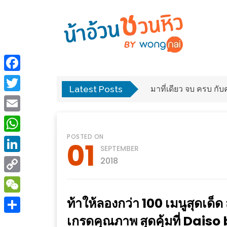
ร้าน
“เป็น
อาหาร
แสน”
Facebook
แนะนำ
Latest Posts
พง
มาที่เดียว จบ ครบ ก
[PR]
Twitter
อิ่ม
เลือก
Email
ร้าน
รับ
POSTED ON
อาหาร
โชค
WhatsApp
01
SEPTEMBER
ที่
ที่
LinkedIn
2018
ต้องการ
โรงแรม
Copy
ศิริ
ติดต่อ
ปัน
Link
ท้าให้ลองกว่า 100 เมนูสุดเด็ด สั
WeChat
น้า
นาฯ
เกรดคุณภาพ สุดคุ้มที่ Daiso
อ้วน
Share
เชียงใหม่