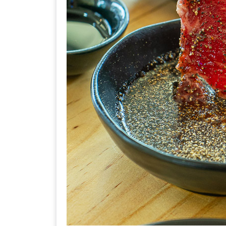
–
ช็อป
ฟิน
กิน
เพลิน
HFG
E-
NEWS
GAME
(SABAI
SEAFOOD)
HOMEPRO
FAIR
2017
เชียงใหม่