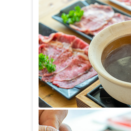
เหนือ
กับ
สลัด
หนุ่ม
บ้านนา
เมนู
เด็ด
จาก
ANNA
FARM
ที่
เอาชนะ
ใจ
กรรมการ
จาก
THE