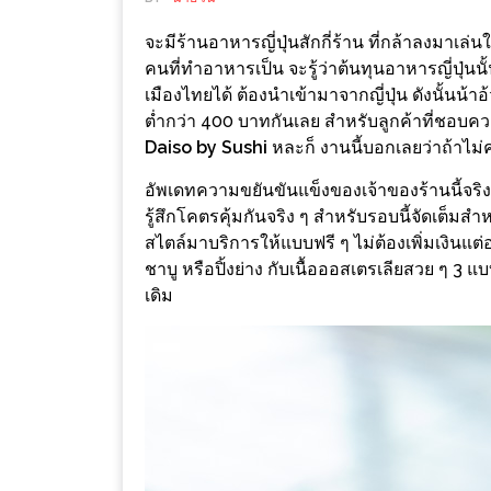
ช้อป
จะมีร้านอาหารญี่ปุ่นสักกี่ร้าน ที่กล้าลงมาเล่
ชิ
คนที่ทำอาหารเป็น จะรู้ว่าต้นทุนอาหารญี่ปุ่น
ลล์
เมืองไทยได้ ต้องนำเข้ามาจากญี่ปุ่น ดังนั้นน้า
ชิม
ต่ำกว่า 400 บาทกันเลย สำหรับลูกค้าที่ชอบความ
ที่
Daiso by Sushi
หละก็ งานนี้บอกเลยว่าถ้าไม่
HIMMA
อัพเดทความขยันขันแข็งของเจ้าของร้านนี้จริง
MARKET
รู้สึกโคตรคุ้มกันจริง ๆ สำหรับรอบนี้จัดเต็มสำ
FESTIVAL
สไตล์มาบริการให้แบบฟรี ๆ ไม่ต้องเพิ่มเงินแต่
ชาบู หรือปิ้งย่าง กับเนื้อออสเตรเลียสวย ๆ 3 แบบ
10
เดิม
ร้าน
พ่อ
ค้า
แซ่บ
แม่ค้า
สวย