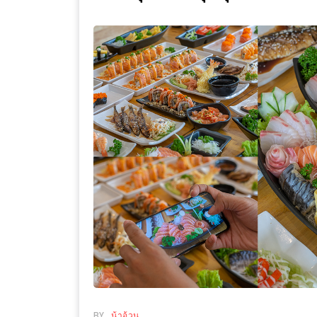
WONGNAI.COM
#มา
เดิน
นโยบาย
เล่น
ความ
กัน
เป็น
มั้ย
ส่วน
ใน
ตัว
ฐานะ
อะไร
ก็ได้
…
งาน
เดียว
ที่
ครบ
ครั้ง
BY
น้าอ้วน