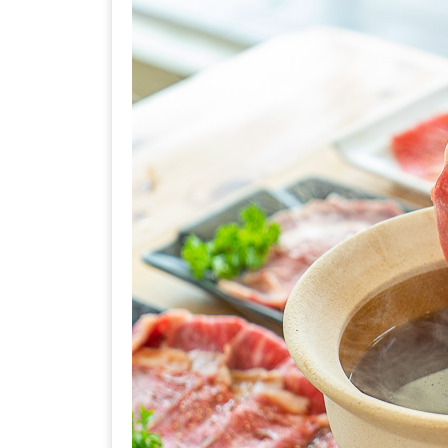
ร้าน
รวย
เสน่ห์
ของ
เชียงใหม่
ที่
ต้อง
ไป
ลอง
16
ร้าน
อร่อย
ที่
ต้อง
มา