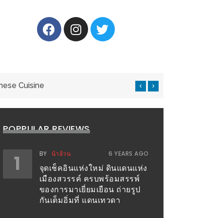
nese Cuisine
แ
POPPULAR REVIEWS
BY
น้าอ้วน
6 YEARS AGO
1
จุดเช็คอินแห่งใหม่ ดินแดนแห่ง
เมืองสวรรค์ ครบพร้อมสรรพ์
ของการมาเยี่ยมเยือน ถ่ายรูป
กันเต็มอิ่มที่ แดนเทวดา