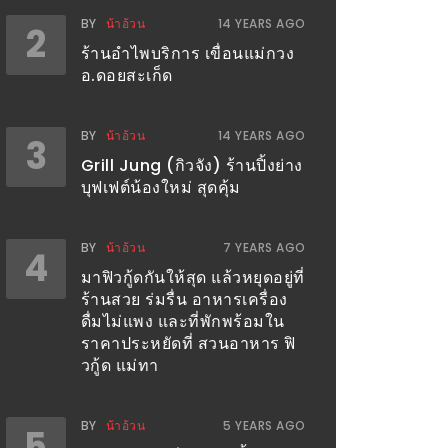
BY
น้าอ้วน
14 YEARS AGO
2
ร้านอำไพบริการ เขื่อนแม่กวง
อ.ดอยสะเก็ด
BY
น้าอ้วน
14 YEARS AGO
3
Grill Jung (กิวจัง) ร้านปิ้งย่าง
บุฟเฟต์น้องใหม่ สุดคุ้ม
BY
น้าอ้วน
7 YEARS AGO
4
มาฟิวกู้ดกันให้สุด แล้วหยุดอยู่ที่
ร้านสวย ร่มรื่น อาหารเครื่อง
ดื่มไม่แพง และที่พักพร้อมใน
ราคาประหยัดที่ สวนอาหาร ฟิ
วกู้ด แม่ทา
BY
น้าอ้วน
5 YEARS AGO
5