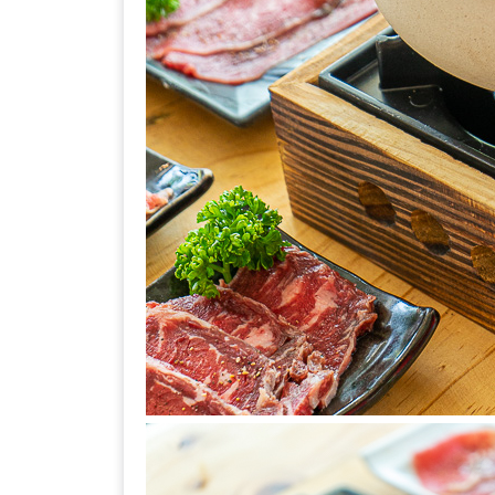
ลอง
ถนน
คน
เดิน
วัน
อาทิตย์
ท่าแพ
เชียงใหม่
CART
CHECKOUT
DRAFT
–
บาร์บีคิว
สาว