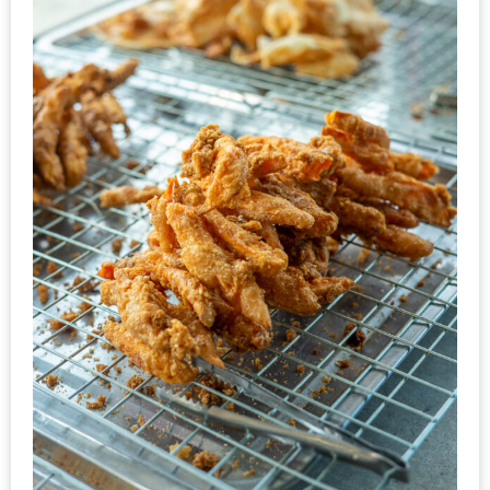
หิว
ข้าว
อะไร
เอ่ย
อร่อย
ที่สุด?
งาน
แฟร์
เรื่อง
บ้าน
ที่
ทุก
คน
ต้อง