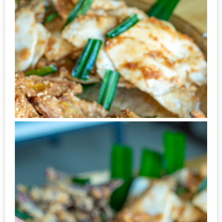
200
บาท
ชี้
เบาะแส
ความ
อร่อย
ตาม
รอย
น้า
อ้วน
ชวน
หิว
ติดต่อ