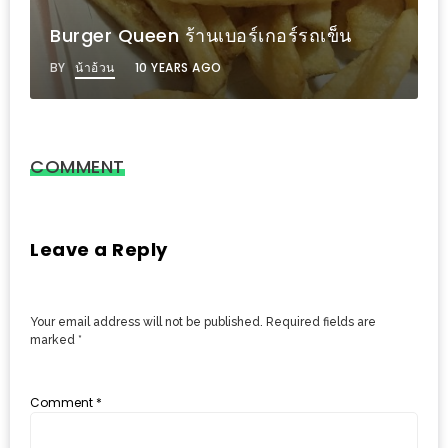
รับ
ประทาน
Burger Queen ร้านเบอร์เกอร์รถเข็น
อาหาร
BY
น้าอ้วน
10 YEARS AGO
มูลค่า
1,000
บาท
COMMENT
ฟรี
3
รางวัล
Leave a Reply
วัน
แม่
Your email address will not be published.
Required fields are
สุด
marked
*
พิเศษ
โปร
Comment
*
โม
ชั่น