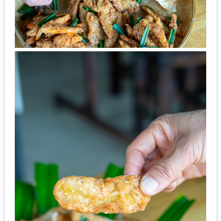
กับ
แผนที่
ร้าน
หมู
กระทะ
ทั่ว
เชียงใหม่
งบ
ไม่
บาน
ปลาย
อิ่ม
ชิ
ลล์
ไม่
เกิน