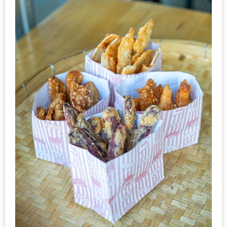
นโยบาย
ความ
เป็น
ส่วน
ตัว
ประกาศ
ผล
ผู้
โชค
ดี
กับ
น้า
อ้วน
ครั้ง
ที่