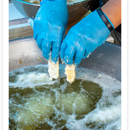
–
ช็อป
ฟิน
กิน
เพลิน
HFG
E-
NEWS
GAME
(SABAI
SEAFOOD)
HOMEPRO
FAIR
2017
เชียงใหม่