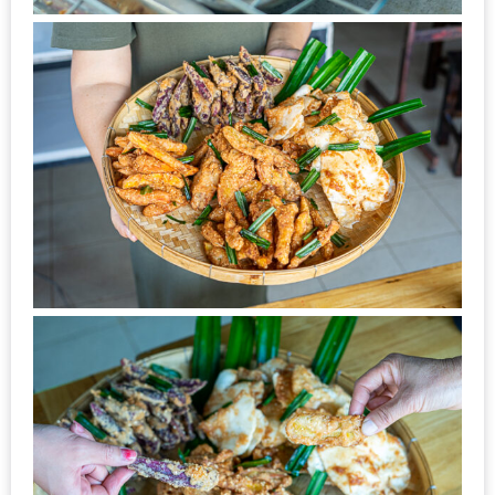
มา
พบ
สินค้า
เรื่อง
บ้าน
คุ้ม
ครบ
จบ
ที่
เดียว
HOMEPRO
FAIR
2017
เชียงใหม่
จัด
เต็ม