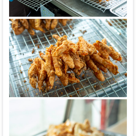
ชม
มาก
ที่สุด
ประจำ
ปี
2557
กิจกรรม
ชิง
รางวัล
กับ
สมาชิก
ENEWS
น้า
อ้วน
ชวน