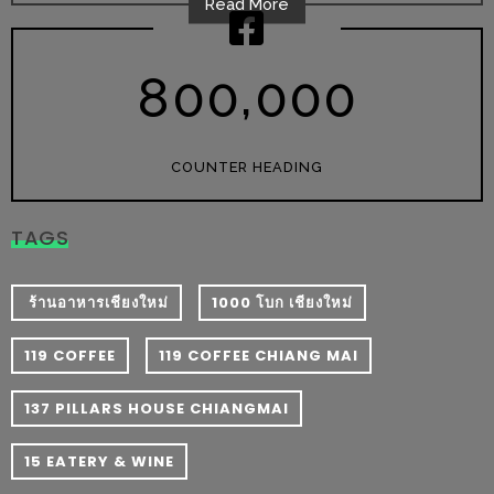
Read More
ะ
สุด
,
8
0
0
0
0
0
เด็ด
ที่
AIKO
COUNTER HEADING
(THE
UP,
TAGS
RAMA
3)
​ ร้านอาหารเชียงใหม่
1000 โบก เชียงใหม่
อาหาร
โดน
119 COFFEE
119 COFFEE CHIANG MAI
ใจ
137 PILLARS HOUSE CHIANGMAI
ภาพ
ใส
15 EATERY & WINE
ปิ๊