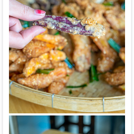
น้า
อ้วน
ติดต่อ
น้า
อ้วน
น้า
อ้วน
ชวน
คุย
นโยบาย
ความ
เป็น
ส่วน
ตัว