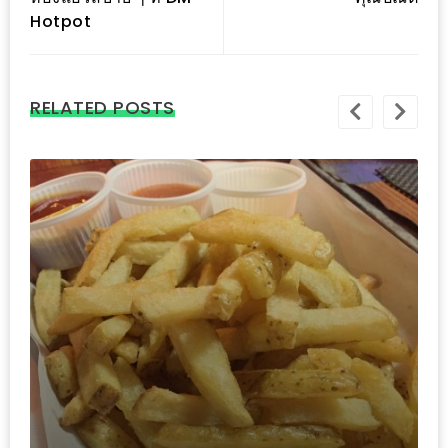
รับ
Hotpot
ประทาน
บุฟเฟ่ต์
ฟรี
RELATED POSTS
ที่
LE
CRYSTAL
เชียงใหม่
ฟรี
2
ท่าน
ลุ้น
รับ
GIFT
VOUCHER