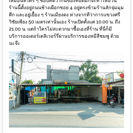
เหมือนที่ใคร ๆ ชอบคิดว่ากินของทอดมักจะทำให้อ้วน
ร้าน
ร้านนี้ตั้งอยู่ถนนช้างเผือกซอย 4 อยู่ตรงข้ามร้านลักจุ่มมุม
รวย
ตึก และอยู่เยื้อง ๆ ร้านเมียงดง ห่างจากทีว่าการแขวงศรี
เสน่ห์
วิชัยเพียง 50 เมตรเท่านั้นเอง ร้านเปิดตั้งแต่ 10.00 น. ถึง
ของ
21.00 น. แต่ถ้าใครไม่สะดวกมาซื้อเองที่ร้าน ที่นี่ก็มี
เชียงใหม่
บริการออเดอร์เดลิเวอร์รี่ผ่านบริการของหมีสีชมพู ด้วย
นะจ๊ะ
ที่
ต้อง
ไป
ลอง
16
ร้าน
อร่อย
ที่
ต้อง
มา