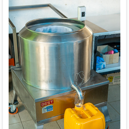
ใหญ่
ที่สุด
ใน
โลก
กับ
โรง
แรม
ฮอ
ลิ
เดย์
อินน์
เชียงใหม่
PANDA
TIME
: