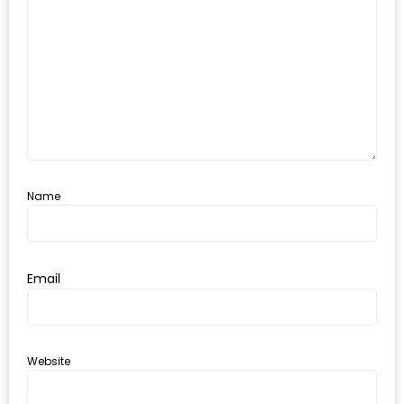
เด็ด
สำหรับ
คุณ
แม่
ที่รัก
2560
สบาย
Name
ใจ๋…
สไตล์
นิมมาน
Email
(ดี
คอน
โด
Website
นิม)
เชียงใหม่