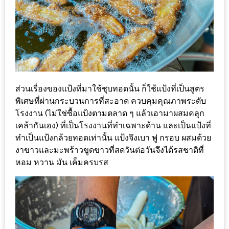
DISH
EVENT
ที่
ต้อง
ห้าม
พลาด
ส่วนเรื่องของแป้งที่มาใช้ชุบทอดนั้น ก็ใช้แป้งที่เป็นสูตร
สำหรับ
พิเศษที่ผ่านกระบวนการที่สะอาด ควบคุมคุณภาพระดับ
โรงงาน (ไม่ใช่ซื้อแป้งตามตลาด ๆ แล้วเอามาผสมคลุก
ฤดู
เคล้ากันเอง) ที่เป็นโรงงานที่ทำเฉพาะด้าน และเป็นแป้งที่
หนาว
ทำเป็นแป้งกล้วยทอดเท่านั้น แป้งจึงเบา ฟู กรอบ ผสมด้วย
นี้
งาขาวและมะพร้าวขูดขาวที่สดวันต่อวันจึงได้รสชาติที่
กับ
หอม หวาน มัน เค็มครบรส
PING
FAI
FESTIVAL
2