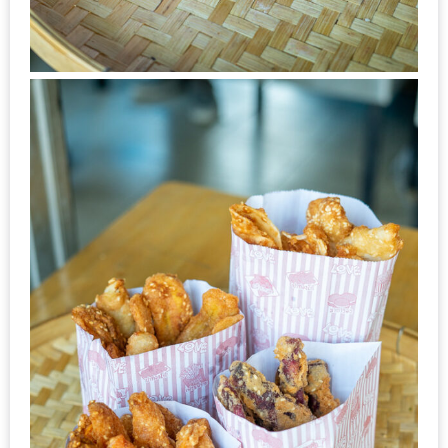
1
พา
เพื่อน
มา
ม่วน
กั๋น
บน
INSTAGRAM
รวม
โปร
โม
ชั่
นวัน
แม่