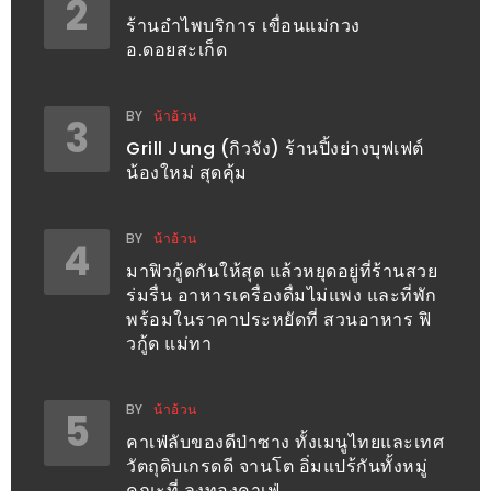
2
อุ่นๆ
ร้านอำไพบริการ เขื่อนแม่กวง
ปิ้ง
อ.ดอยสะเก็ด
มาร์ช
เมล
BY
น้าอ้วน
3
โล่
Grill Jung (กิวจัง) ร้านปิ้งย่างบุฟเฟต์
พร้อม
น้องใหม่ สุดคุ้ม
ชิม
และ
BY
น้าอ้วน
4
ช้อป
มาฟิวกู้ดกันให้สุด แล้วหยุดอยู่ที่ร้านสวย
ที่
ร่มรื่น อาหารเครื่องดื่มไม่แพง และที่พัก
เดียว
พร้อมในราคาประหยัดที่ สวนอาหาร ฟิ
ครบ
วกู้ด แม่ทา
ที่
งาน
BY
น้าอ้วน
5
LEO
คาเฟ่ลับของดีป่าซาง ทั้งเมนูไทยและเทศ
PRESENTS
วัตถุดิบเกรดดี จานโต อิ่มแปร้กันทั้งหมู่
คณะที่ ลุงทองคาเฟ่