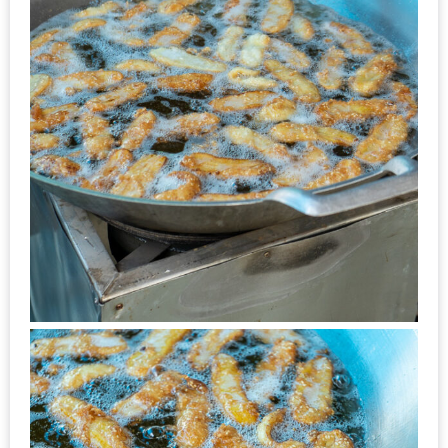
เหนือ
กับ
สลัด
หนุ่ม
บ้านนา
เมนู
เด็ด
จาก
ANNA
FARM
ที่
เอาชนะ
ใจ
กรรมการ
จาก
THE