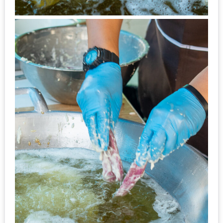
งาน
เดียว
ทั้ง
ช้อป
กิน
เที่ยว
พร้อม
โปร
โม
ชั่น
สำหรับ
คน
รัก
บ้าน
มากมาย