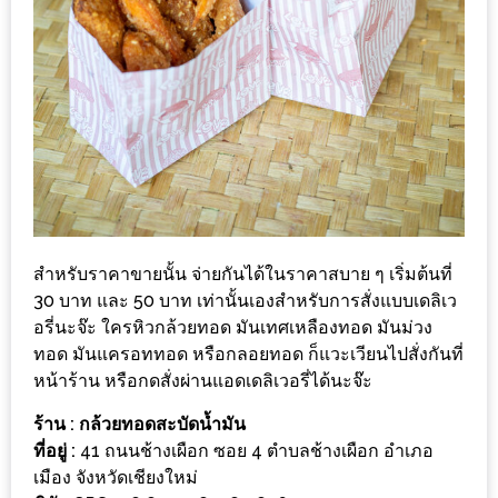
แห่ง
ชาติ
2557
ร้าน
หมู
กระทะ
ทั่ว
เชียงใหม่
สำหรับราคาขายนั้น จ่ายกันได้ในราคาสบาย ๆ เริ่มต้นที่
TOP30
30 บาท และ 50 บาท เท่านั้นเองสำหรับการสั่งแบบเดลิเว
ราคา
อรี่นะจ๊ะ ใครหิวกล้วยทอด มันเทศเหลืองทอด มันม่วง
ไม่
ทอด มันแครอททอด หรือกลอยทอด ก็แวะเวียนไปสั่งกันที่
เกิน
หน้าร้าน หรือกดสั่งผ่านแอดเดลิเวอรี่ได้นะจ๊ะ
200
ร้าน :
กล้วยทอดสะบัดน้ำมัน
บาท
ที่อยู่ :
41 ถนนช้างเผือก ซอย 4 ตำบลช้างเผือก อำเภอ
เมือง จังหวัดเชียงใหม่
รีวิว