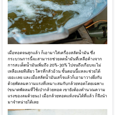
MAPS
MY
ACCOUNT
NEW
FACEBOOK
TIMELINE
เมื่อทอดจนสุกแล้ว ก็เอามาใส่เครื่องสลัดน้ำมัน ซึ่ง
POLICY
กระบวนการนี้จะสามารถช่วยลดน้ำมันที่เหลือค้างจาก
การสะเด็ดน้ำมันเพิ่มถึง 20%-30% ไปจนถึงเกือบจะไม่
OKTOBERFEST
เหลือเลยทีเดียว ใครที่กลัวอ้วน ขั้นตอนนี้แหละช่วยได้
ครั้ง
เยอะเลย และเมื่อสลัดน้ำมันเสร็จแล้วก็เอามาวางผึ่งกับ
ที่
ด้วยพัดลมความแรงที่เหมาะสมกับกล้วยทอดโดยเฉพาะ
(ขนาดพัดลมที่ใช้เป่ากล้วยทอด เขายังต้องคำนวณความ
2
แรงของลมด้วยนะ) เมื่อกล้วยทอดแห้งจนได้ที่แล้ว ก็จึงนำ
เทศกาล
มาจำหน่ายได้เลย
เบียร์
ที่