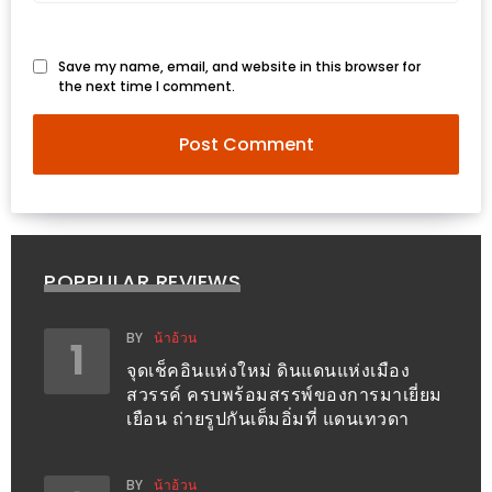
ส่วนลด
Save my name, email, and website in this browser for
พิเศษ
the next time I comment.
ร้าน
อาหาร
ใน
เชียงใหม่
หนาว
นัก
POPPULAR REVIEWS
ใช่
ไหม?
BY
น้าอ้วน
1
จุดเช็คอินแห่งใหม่ ดินแดนแห่งเมือง
แวะ
สวรรค์ ครบพร้อมสรรพ์ของการมาเยี่ยม
ไป
เยือน ถ่ายรูปกันเต็มอิ่มที่ แดนเทวดา
ผิง
ไฟ
BY
น้าอ้วน