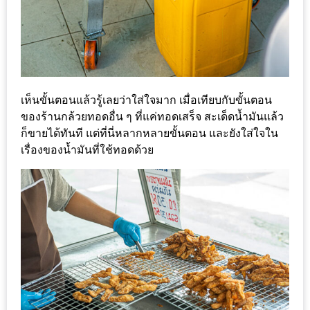
ทำไม
เรา
ไม่
ทำ
อาหาร
เห็นขั้นตอนแล้วรู้เลยว่าใส่ใจมาก เมื่อเทียบกับขั้นตอน
ทาน
ของร้านกล้วยทอดอื่น ๆ ที่แค่ทอดเสร็จ สะเด็ดน้ำมันแล้ว
เอง?
ก็ขายได้ทันที แต่ที่นี่หลากหลายขั้นตอน และยังใส่ใจใน
เรื่องของน้ำมันที่ใช้ทอดด้วย
SHOP
TOP
10
รีวิว
ร้าน
อาหาร
ที่
เข้า