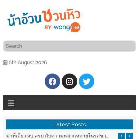
ร้าน
“เป็น
อาหาร
แสน”
แนะนำ
[PR]
6th August 2026
อิ่ม
เลือก
ร้าน
รับ
อาหาร
โชค
ที่
ที่
ต้องการ
โรงแรม
ศิริ
ติดต่อ
ปัน
Latest Posts
น้า
นาฯ
อ้วน
รสชาติที่ Chez Nous สันกำแพง
มาที่เดียว จบ ครบ กับความหลากหลายในรสชาติที่นำมาจากทั่วเมืองจีนที่ HAN The Chinese Cuisine
เชียงใหม่