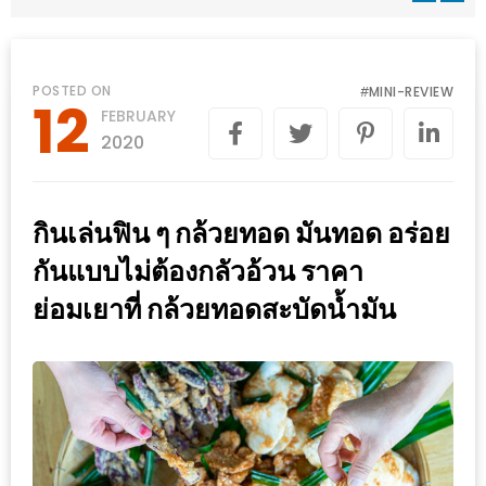
WONGNAI.COM
#มา
เดิน
นโยบาย
POSTED ON
MINI-REVIEW
#
12
เล่น
FEBRUARY
ความ
กัน
2020
เป็น
มั้ย
ส่วน
ใน
ตัว
กินเล่นฟิน ๆ กล้วยทอด มันทอด อร่อย
ฐานะ
อะไร
กันแบบไม่ต้องกลัวอ้วน ราคา
ก็ได้
ย่อมเยาที่ กล้วยทอดสะบัดน้ำมัน
…
งาน
เดียว
ที่
ครบ
ครั้ง