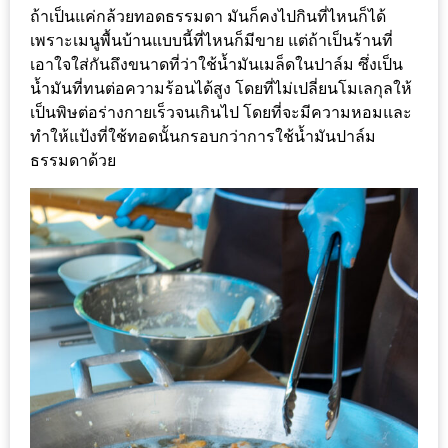
ลอง
ถ้าเป็นแค่กล้วยทอดธรรมดา มันก็คงไปกินที่ไหนก็ได้
ถนน
เพราะเมนูพื้นบ้านแบบนี้ที่ไหนก็มีขาย แต่ถ้าเป็นร้านที่
คน
เอาใจใส่กันถึงขนาดที่ว่าใช้น้ำมันเมล็ดในปาล์ม ซึ่งเป็น
เดิน
น้ำมันที่ทนต่อความร้อนได้สูง โดยที่ไม่เปลี่ยนโมเลกุลให้
วัน
เป็นพิษต่อร่างกายเร็วจนเกินไป โดยที่จะมีความหอมและ
ทำให้แป้งที่ใช้ทอดนั้นกรอบกว่าการใช้น้ำมันปาล์ม
อาทิตย์
ธรรมดาด้วย
ท่าแพ
เชียงใหม่
CART
CHECKOUT
DRAFT
–
บาร์บีคิว
สาว