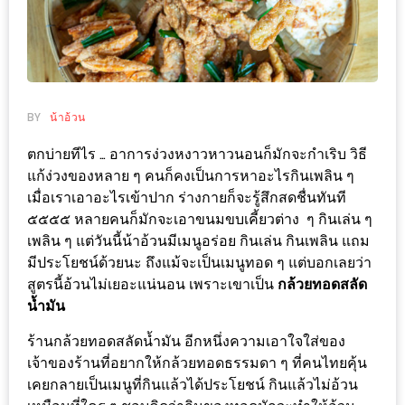
ช้อป
ชิ
ลล์
ชิม
ที่
BY
น้าอ้วน
HIMMA
ตกบ่ายทีไร … อาการง่วงหงาวหาวนอนก็มักจะกำเริบ วิธี
MARKET
แก้ง่วงของหลาย ๆ คนก็คงเป็นการหาอะไรกินเพลิน ๆ
FESTIVAL
เมื่อเราเอาอะไรเข้าปาก ร่างกายก็จะรู้สึกสดชื่นทันที
๕๕๕๕ หลายคนก็มักจะเอาขนมขบเคี้ยวต่าง ๆ กินเล่น ๆ
10
เพลิน ๆ แต่วันนี้น้าอ้วนมีเมนูอร่อย กินเล่น กินเพลิน แถม
ร้าน
มีประโยชน์ด้วยนะ ถึงแม้จะเป็นเมนูทอด ๆ แต่บอกเลยว่า
สูตรนี้อ้วนไม่เยอะแน่นอน เพราะเขาเป็น
กล้วยทอดสลัด
พ่อ
น้ำมัน
ค้า
แซ่บ
ร้านกล้วยทอดสลัดน้ำมัน อีกหนึ่งความเอาใจใส่ของ
แม่ค้า
เจ้าของร้านที่อยากให้กล้วยทอดธรรมดา ๆ ที่คนไทยคุ้น
เคยกลายเป็นเมนูที่กินแล้วได้ประโยชน์ กินแล้วไม่อ้วน
สวย