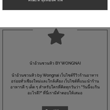
PINGFAI
FESTIVAL
3
อาหาร
ญี่ปุ่น
ระดับ
พรีเมียม
พร้อม
สุ
น้าอ้วนชวนหิว BY WONGNAI
กี้
เนื้อ
น้าอ้วนชวนหิว by Wongnai เว็บไซต์รีวิวร้านอาหาร
หมู
อร่อยทั่วเชียงใหม่และใกล้เคียง เว็บไซต์ที่แนะนำร้าน
อาหารดี ๆ เด็ด ๆ สำหรับใครที่คิดทุกวันว่า "วันนี้จะกิน
ดำ
อะไรดี?" ที่นี่เรามีคำตอบให้เสมอ
คู
โร
บูต