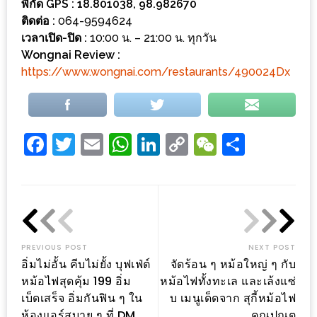
พิกัด GPS : 18.801038, 98.982670
ดี
ติดต่อ :
064-9594624
กับ
เวลาเปิด-ปิด :
10:00 น. – 21:00 น. ทุกวัน
วงใน
Wongnai Review :
https://www.wongnai.com/restaurants/490024Dx
แจก
ฟรี
LINE
GIFTCODE!
Facebook
Twitter
Email
WhatsApp
LinkedIn
Copy
WeChat
Share
Link
ลายแทง
ความ
อร่อย
ทั่ว
เชียงใหม่
PREVIOUS POST
NEXT POST
อิ่มไม่อั้น คีบไม่ยั้ง บุฟเฟ่ต์
จัดร้อน ๆ หม้อใหญ่ ๆ กับ
หม้อไฟสุดคุ้ม 199 อิ่ม
หม้อไฟทั้งทะเล และเล้งแซ่
ลุ้น
เบ็ดเสร็จ อิ่มกันฟิน ๆ ใน
บ เมนูเด็ดจาก สุกี้หม้อไฟ
บัตร
ห้องแอร์สบาย ๆ ที่ DM
คุณปณต