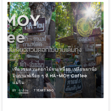
หิว
ข้าว
อะไร
เอ่ย
อร่อย
ที่สุด?
งาน
แฟร์
เที่ยวชมสวนดอกไม้จนเหนื่อย เปลี่ยนมานั่ง
เรื่อง
จิบกาแฟเรื่อย ๆ ที่ HA-MOY Coffee
บ้าน
แม่ริม
ที่
ทุก
BY
น้าอ้วน
7 YEARS AGO
คน
ต้อง