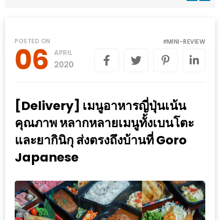
WONGNAI.COM
#มา
เดิน
นโยบาย
POSTED ON
MINI-REVIEW
#
06
เล่น
APRIL
ความ
กัน
2020
เป็น
มั้ย
ส่วน
ใน
ตัว
[Delivery] เมนูอาหารญี่ปุ่นเน้น
ฐานะ
อะไร
คุณภาพ หลากหลายเมนูทั้งเบนโตะ
ก็ได้
และยากินิกุ ส่งตรงถึงบ้านที่ Goro
…
Japanese
งาน
เดียว
ที่
ครบ
ครั้ง