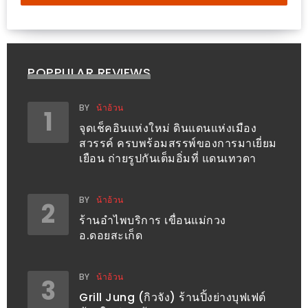
200
บาท
ชี้
POPPULAR REVIEWS
เบาะแส
ความ
BY
น้าอ้วน
1
อร่อย
จุดเช็คอินแห่งใหม่ ดินแดนแห่งเมือง
สวรรค์ ครบพร้อมสรรพ์ของการมาเยี่ยม
เยือน ถ่ายรูปกันเต็มอิ่มที่ แดนเทวดา
ตาม
รอย
น้า
BY
น้าอ้วน
2
อ้วน
ร้านอำไพบริการ เขื่อนแม่กวง
อ.ดอยสะเก็ด
ชวน
หิว
BY
น้าอ้วน
3
ติดต่อ
Grill Jung (กิวจัง) ร้านปิ้งย่างบุฟเฟต์