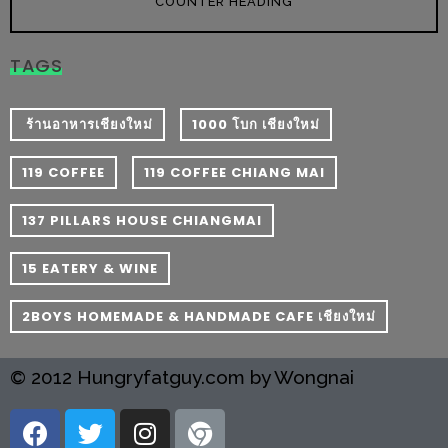
COUNTER HEADING
1
TAGS
พา
เพื่อน
​ ร้านอาหารเชียงใหม่
1000 โบก เชียงใหม่
มา
ม่วน
119 COFFEE
119 COFFEE CHIANG MAI
กั๋น
บน
137 PILLARS HOUSE CHIANGMAI
INSTAGRAM
15 EATERY & WINE
รวม
โปร
2BOYS HOMEMADE & HANDMADE CAFE เชียงใหม่
โม
ชั่
© 2012 Hungryfatguy.com by Wongnai
นวัน
แม่