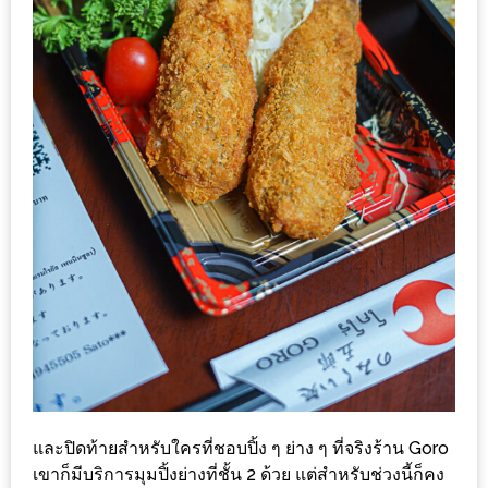
MAPS
MY
ACCOUNT
NEW
FACEBOOK
TIMELINE
POLICY
OKTOBERFEST
ครั้ง
ที่
2
เทศกาล
เบียร์
และปิดท้ายสำหรับใครที่ชอบปิ้ง ๆ ย่าง ๆ ที่จริงร้าน Goro
ที่
เขาก็มีบริการมุมปิ้งย่างที่ชั้น 2 ด้วย แต่สำหรับช่วงนี้ก็คง