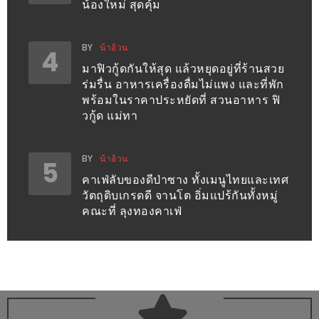
น้า
น้องใหม่ สุดคุ้ม
อ้วน
BY
น้าอ้วน
4
ติดต่อ
มาฟิวกู้ดกันให้สุด แล้วหยุดอยู่ที่ร้านสวย
น้า
ร่มรื่น อาหารเครื่องดื่มไม่แพง และที่พัก
อ้วน
พร้อมในราคาประหยัดที่ สวนอาหาร ฟิ
วกู้ด แม่ทา
น้า
อ้วน
BY
น้าอ้วน
5
ชวน
คาเฟ่ลับของดีป่าซาง ทั้งเมนูไทยและเทศ
คุย
วัตถุดิบเกรดดี จานโต อิ่มแปร้กันทั้งหมู่
คณะที่ ลุงทองคาเฟ่
นโยบาย
ความ
เป็น
ส่วน
ตัว