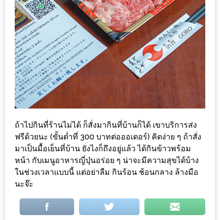
ทำไม
เรา
ไม่
ทำ
อาหาร
ทาน
เอง?
SHOP
ถ้าไปกินที่ร้านไม่ได้ ก็สั่งมากินที่บ้านก็ได้ เขาบริการส่ง
TOP
ฟรีด้วยนะ (ขั้นต่ำที่ 300 บาทต่อออเดอร์) คิดง่าย ๆ ถ้าสั่ง
10
มาเป็นมื้อเย็นที่บ้าน ยังไงก็ถึงอยู่แล้ว ได้กินข้าวพร้อม
หน้า กับเมนูอาหารญี่ปุ่นอร่อย ๆ น่าจะมีความสุขได้บ้าง
รีวิว
ในช่วงเวลาแบบนี้ แต่อย่าลืม กินร้อน ช้อนกลาง ล้างมือ
ร้าน
นะจ๊ะ
อาหาร
ที่
เข้า