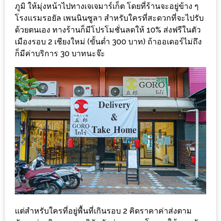
ร้าน
ภูมิ ให้มุ่งหน้าไปทางเจเจมาร์เก็ต โดยที่ร้านจะอยู่ข้าง ๆ
รวย
โรงแรมรอยัล เพนนินซูลา สำหรับใครที่สะดวกที่จะไปรับ
ด้วยตนเอง ทางร้านก็มีโปรโมชั่นลดให้ 10% ส่งฟรีในตัว
เสน่ห์
เมืองรอบ 2 เชียงใหม่ (ขั้นต่ำ 300 บาท) ถ้าออเดอร์ไม่ถึง
ของ
ก็มีค่าบริการ 30 บาทนะจ๊ะ
เชียงใหม่
ที่
ต้อง
ไป
ลอง
16
ร้าน
อร่อย
ที่
ต้อง
มา
แต่สำหรับใครที่อยู่พื้นที่เกินรอบ 2 คิดราคาค่าส่งตาม