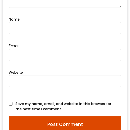
กับ
แผนที่
Name
ร้าน
หมู
กระทะ
Email
ทั่ว
เชียงใหม่
งบ
ไม่
Website
บาน
ปลาย
อิ่ม
ชิ
Save my name, email, and website in this browser for
the next time I comment.
ลล์
ไม่
เกิน