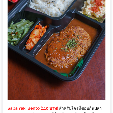
เหนือ
กับ
สลัด
หนุ่ม
บ้านนา
เมนู
เด็ด
จาก
ANNA
FARM
ที่
เอาชนะ
ใจ
กรรมการ
จาก
THE
Saba Yaki Bento (110 บาท)
สำหรับใครที่ชอบกินปลา