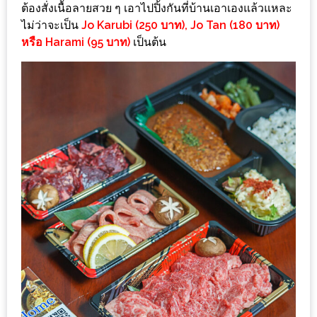
ต้องสั่งเนื้อลายสวย ๆ เอาไปปิ้งกันที่บ้านเอาเองแล้วแหละ
ใหญ่
ไม่ว่าจะเป็น
Jo Karubi (250 บาท), Jo Tan (180 บาท)
ที่สุด
หรือ Harami (95 บาท)
เป็นต้น
ใน
โลก
กับ
โรง
แรม
ฮอ
ลิ
เดย์
อินน์
เชียงใหม่
PANDA
TIME
: