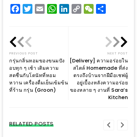
Facebook
Twitter
Email
WhatsApp
LinkedIn
Copy
WeChat
Share
ชม
มาก
Link
ที่สุด
ประจำ
ปี
2557
PREVIOUS POST
NEXT POST
กรุ่นกลิ่นหอมของขนมปัง
[Delivery] ความอร่อยใน
กิจกรรม
อบทุก ๆ เช้า เติมความ
สไตล์ Homemade ที่ส่ง
ชิง
สดชื่นกับโดนัทที่หอม
ตรงถึงบ้านจากฝีมือเชฟผู้
รางวัล
หวาน เครื่องดื่มเย็นเข้มข้น
อยู่เบื้องหลังความอร่อย
ที่ร้าน กรุ่น (Groon)
ของหลาย ๆ งานที่ Sara’s
กับ
Kitchen
สมาชิก
ENEWS
น้า
RELATED POSTS
อ้วน
ชวน