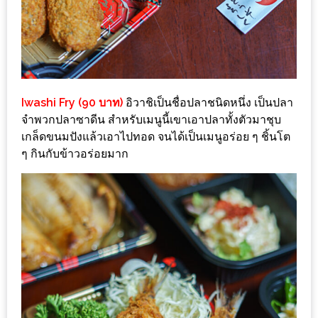
งาน
เดียว
ทั้ง
ช้อป
กิน
Iwashi Fry (90 บาท)
อิวาชิเป็นชื่อปลาชนิดหนึ่ง เป็นปลา
เที่ยว
จำพวกปลาซาดีน สำหรับเมนูนี้เขาเอาปลาทั้งตัวมาชุบ
พร้อม
เกล็ดขนมปังแล้วเอาไปทอด จนได้เป็นเมนูอร่อย ๆ ชิ้นโต
โปร
ๆ กินกับข้าวอร่อยมาก
โม
ชั่น
สำหรับ
คน
รัก
บ้าน
มากมาย