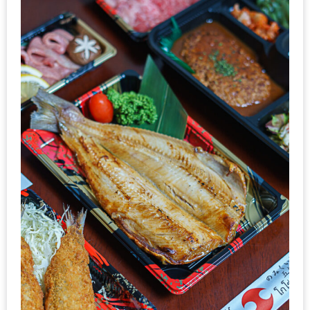
–
ช็อป
ฟิน
กิน
เพลิน
HFG
E-
NEWS
GAME
(SABAI
SEAFOOD)
HOMEPRO
FAIR
2017
เชียงใหม่