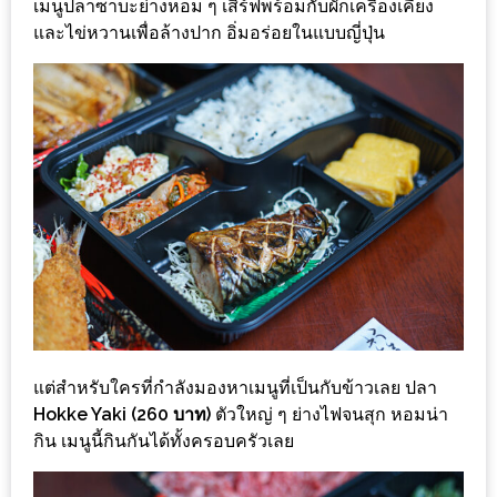
เมนูปลาซาบะย่างหอม ๆ เสิร์ฟพร้อมกับผักเครื่องเคียง
DISH
และไข่หวานเพื่อล้างปาก อิ่มอร่อยในแบบญี่ปุ่น
EVENT
ที่
ต้อง
ห้าม
พลาด
สำหรับ
ฤดู
หนาว
นี้
กับ
PING
แต่สำหรับใครที่กำลังมองหาเมนูที่เป็นกับข้าวเลย ปลา
FAI
Hokke Yaki (260 บาท)
ตัวใหญ่ ๆ ย่างไฟจนสุก หอมน่า
FESTIVAL
กิน เมนูนี้กินกันได้ทั้งครอบครัวเลย
2