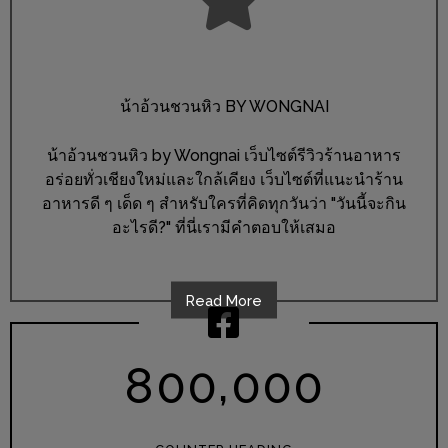
นโยบาย
ความ
เป็น
น้าอ้วนชวนหิว BY WONGNAI
ส่วน
ตัว
น้าอ้วนชวนหิว by Wongnai เว็บไซต์รีวิวร้านอาหาร
อร่อยทั่วเชียงใหม่และใกล้เคียง เว็บไซต์ที่แนะนำร้าน
ประกาศ
อาหารดี ๆ เด็ด ๆ สำหรับใครที่คิดทุกวันว่า "วันนี้จะกิน
ผล
อะไรดี?" ที่นี่เรามีคำตอบให้เสมอ
ผู้
โชค
ดี
Read More
กับ
น้า
,
8
0
0
0
0
0
อ้วน
ครั้ง
ที่