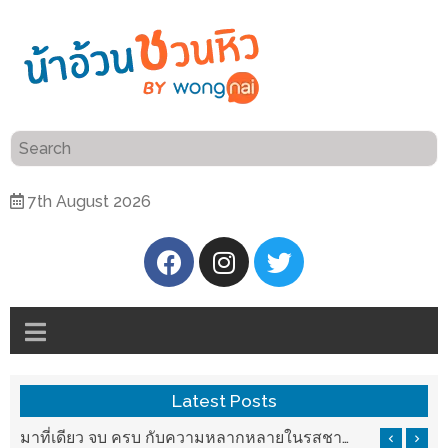
ร้าน
“เป็น
อาหาร
แสน”
แนะนำ
[PR]
7th August 2026
อิ่ม
เลือก
ร้าน
รับ
อาหาร
โชค
ที่
ที่
ต้องการ
โรงแรม
ศิริ
ติดต่อ
ปัน
Latest Posts
น้า
นาฯ
อ้วน
รสชาติที่ Chez Nous สันกำแพง
มาที่เดียว จบ ครบ กับความหลากหลายในรสชาติที่นำมาจากทั่วเมืองจีนที่ HAN The Chinese Cuisine
เชียงใหม่