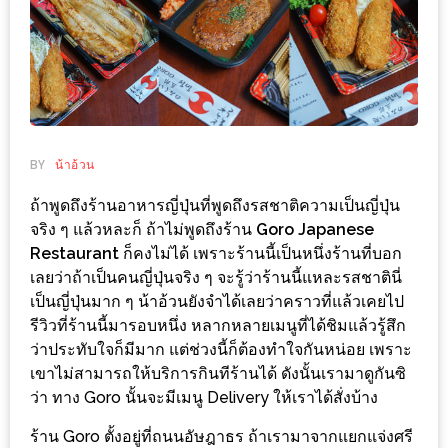
ช้อป
ชิ
ลล์
ชิม
ที่
HIMMA
BY
น้าอ้วน
MARKET
ถ้าพูดถึงร้านอาหารญี่ปุ่นที่พูดถึงรสชาติความเป็นญี่ปุ่น
FESTIVAL
จริง ๆ แล้วหละก็ ถ้าไม่พูดถึงร้าน
Goro Japanese
Restaurant
ก็คงไม่ได้ เพราะร้านนี้เป็นหนึ่งร้านที่บอก
10
เลยว่าถ้าเป็นคนญี่ปุ่นจริง ๆ จะรู้ว่าร้านนี้แหละรสชาตินี่
ร้าน
เป็นญี่ปุ่นมาก ๆ น้าอ้วนยังจำได้เลยว่าคราวที่แล้วเคยไป
พ่อ
รีวิวที่ร้านนี้มารอบหนึ่ง หลากหลายเมนูที่ได้ชิมแล้วรู้สึก
ค้า
ว่าประทับใจก็มีมาก แต่ช่วงนี้ก็ต้องทำใจกันหน่อย เพราะ
แซ่บ
เขาไม่สามารถให้บริการกินทีร้านได้ ดังนั้นเรามาดูกันซิ
ว่า ทาง Goro นั้นจะมีเมนู Delivery ให้เราได้สั่งบ้าง
แม่ค้า
สวย
ร้าน Goro ตั้งอยู่ที่ถนนอัษฎาธร ถ้าเรามาจากแยกแจ่งศรี