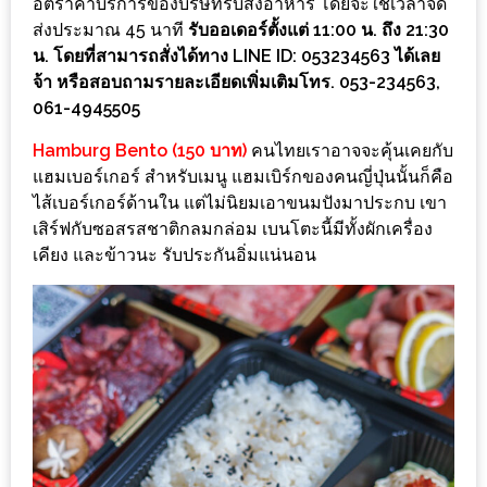
ลอง
อัตราค่าบริการของบริษัทรับส่งอาหาร โดยจะใช้เวลาจัด
ถนน
ส่งประมาณ 45 นาที
รับออเดอร์ตั้งแต่ 11:00 น. ถึง 21:30
น. โดยที่สามารถสั่งได้ทาง LINE ID: 053234563 ได้เลย
คน
จ้า หรือสอบถามรายละเอียดเพิ่มเติมโทร. 053-234563,
เดิน
061-4945505
วัน
Hamburg Bento (150 บาท)
คนไทยเราอาจจะคุ้นเคยกับ
อาทิตย์
แฮมเบอร์เกอร์ สำหรับเมนู แฮมเบิร์กของคนญี่ปุ่นนั้นก็คือ
ท่าแพ
ไส้เบอร์เกอร์ด้านใน แต่ไม่นิยมเอาขนมปังมาประกบ เขา
เชียงใหม่
เสิร์ฟกับซอสรสชาติกลมกล่อม เบนโตะนี้มีทั้งผักเครื่อง
เคียง และข้าวนะ รับประกันอิ่มแน่นอน
CART
CHECKOUT
DRAFT
–
บาร์บีคิว
สาว