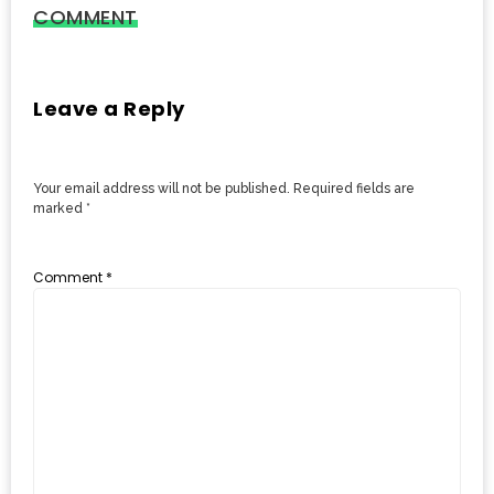
มา
COMMENT
พบ
สินค้า
เรื่อง
Leave a Reply
บ้าน
คุ้ม
ครบ
Your email address will not be published.
Required fields are
marked
*
จบ
ที่
เดียว
Comment
*
HOMEPRO
FAIR
2017
เชียงใหม่
จัด
เต็ม