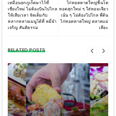
อุ่นๆ
เหมือนยกภูเก็ตมาไว้ที่
ไก่ทอดหาดใหญ่ชิ้นโต
ปิ้ง
เชียงใหม่ ไม่ต้องบินไปไกล
ทอดสุกใหม่ ๆ ใส่หอมเจียว
มาร์ช
ให้เสียเวลา จัดเต็มกับ
เน้น ๆ ไม่ต้องไปไกล พี่ต้น
หลากหลายเมนูได้ที่ หมี่ยำ
ไก่ทอดหาดใหญ่ ตลาดแม่
เมล
เจริญ สันติธรรม
เหียะ
โล่
พร้อม
ชิม
RELATED POSTS
และ
ช้อป
ที่
เดียว
ครบ
ที่
งาน
LEO
PRESENTS