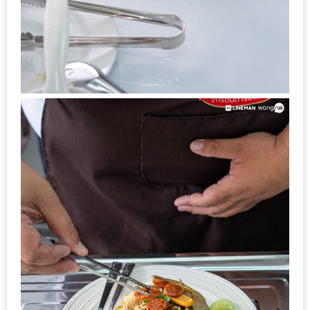
–
ช็อป
ฟิน
กิน
เพลิน
HFG
E-
NEWS
GAME
(SABAI
SEAFOOD)
HOMEPRO
FAIR
2017
เชียงใหม่