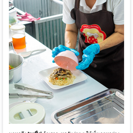
MAPS
MY
ACCOUNT
NEW
FACEBOOK
TIMELINE
POLICY
OKTOBERFEST
ครั้ง
ที่
2
เทศกาล
เบียร์
ที่