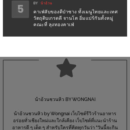
300
BY
น้าอ้วน
5
บาท
คาเฟ่ลับของดีป่าซาง ทั้งเมนูไทยและเทศ
วัตถุดิบเกรดดี จานโต อิ่มแปร้กันทั้งหมู่
คณะที่ ลุงทองคาเฟ่
เกี่ยว
กับ
เว็บ
น้า
อ้วน
ชวน
หิว
เจ้าของ
ร้าน
น้าอ้วนชวนหิว BY WONGNAI
แนะนำ
ร้าน
น้าอ้วนชวนหิว by Wongnai เว็บไซต์รีวิวร้านอาหาร
อร่อยทั่วเชียงใหม่และใกล้เคียง เว็บไซต์ที่แนะนำร้าน
เพื่อน
อาหารดี ๆ เด็ด ๆ สำหรับใครที่คิดทุกวันว่า "วันนี้จะกิน