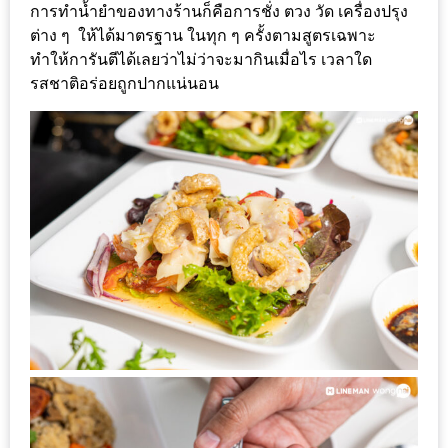
การทำน้ำ
ยำของทางร้านก็คือการชั่ง ตวง วัด เครื่องปรุง
กับ
ต่าง ๆ ให้ได้มาตรฐาน ในทุก ๆ ครั้งตามสูตรเฉพาะ
แผนที่
ทำให้การันตีได้เลยว่าไม่ว่
าจะมากินเมื่อไร เวลาใด
ร้าน
รสชาติอร่อยถูกปากแน่นอน
หมู
กระทะ
ทั่ว
เชียงใหม่
งบ
ไม่
บาน
ปลาย
อิ่ม
ชิ
ลล์
ไม่
เกิน