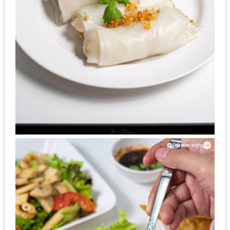
ดี
กับ
วงใน
แจก
ฟรี
LINE
GIFTCODE!
ลายแทง
ความ
อร่อย
ทั่ว
เชียงใหม่
ลุ้น
บัตร