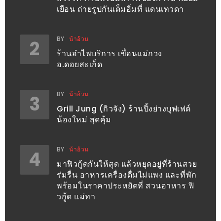
อั้น
เยือน ถ่ายรูปกันเต็มอิ่มที่ แดนเทวดา
กิน
ไม่
BY
น้าอ้วน
2
ยั้ง
ร้านอำไพบริการ เขื่อนแม่กวง
หมู
อ.ดอยสะเก็ด
กระทะ
&
BY
น้าอ้วน
3
ทะเล
Grill Jung (กิวจัง) ร้านปิ้งย่างบุฟเฟต์
เผา
น้องใหม่ สุดคุ้ม
เชียงใหม่
งบ
BY
น้าอ้วน
4
ไม่
มาฟิวกู้ดกันให้สุด แล้วหยุดอยู่ที่ร้านสวย
บาน
ร่มรื่น อาหารเครื่องดื่มไม่แพง และที่พัก
ปลาย
พร้อมในราคาประหยัดที่ สวนอาหาร ฟิ
วกู้ด แม่ทา
ไม่
เกิน