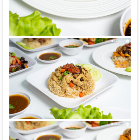
ชม
มาก
ที่สุด
ประจำ
ปี
2557
กิจกรรม
ชิง
รางวัล
กับ
สมาชิก
ENEWS
น้า
อ้วน
ชวน