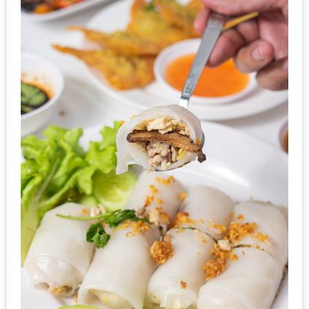
รับ
ประทาน
อาหาร
มูลค่า
1,000
บาท
ฟรี
3
รางวัล
วัน
แม่
สุด
พิเศษ
โปร
โม
ชั่น