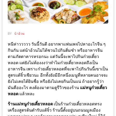
ช้อป
ชิ
ลล์
ชิม
ที่
BY
น้าอ้วน
HIMMA
หนีห่าววววว วันนี้วันดี อยากพาแฟนเพจไปหาอะไรจีน ๆ
MARKET
กินกัน แต่น้าอ้วนไม่ได้ชวนไปกินติ่มซำ หรืออาหารจีน
FESTIVAL
ตามภัตตาคารหรอกนะ แต่วันนี้จะพาไปกินก๋วยเตี๋ยว
หลอด แต่ยังไม่ต้องงงว่าทำไมก๋วยเตี๋ยวหลอดถึงเป็น
10
อาหารจีน เพราะก๋วยเตี๋ยวหลอดที่จะพาไปกินวันนี้เขาเป็น
ร้าน
สูตรแต้จิ๋วเชียวนะ อีกทั้งยังมีอีกหนึ่งเมนูที่หลายคนอาจจะ
ยังไม่เคยได้ยินชื่อ หรือยังไม่เคยกินเป็นแน่ ถ้าอยากรู้ว่า
พ่อ
มันคืออะไร คงต้องมาตามดูรีวิวของร้าน
แม่หนูก๋วยเตี๋ยว
ค้า
หลอด
แล้วหละ
แซ่บ
แม่ค้า
ร้านแม่หนูก๋วยเตี๋ยวหลอด
เป็นร้านก๋วยเตี๋ยวหลอดทรง
เครื่องสูตรต้นตำรับแต้จิ๋ว ร้านนี้ตั้งอยู่บนถนนมูลเมือง
สวย