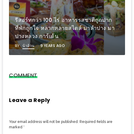
PINGFAI
FESTIVAL
3
รีสอร์ทกว่า 100 ไร่ อาหารรสชาติถูกปาก
ที่พักถูกใจ หลากหลายสไตล์ มาลำปาง มา
อาหาร
ปางหลวง การ์เด้น
ญี่ปุ่น
BY
น้าอ้วน
9 YEARS AGO
ระดับ
พรีเมียม
พร้อม
สุ
COMMENT
กี้
เนื้อ
หมู
Leave a Reply
ดำ
คู
Your email address will not be published.
Required fields are
โร
marked
*
บูต