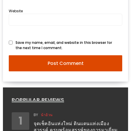
งด้วย
Website
HUAWEI
G7
PLUS
สมา
Save my name, email, and website in this browser for
ร์ท
the next time I comment.
โฟน
ที่
เอาใจ
ขา
กิน
โดย
POPPULAR REVIEWS
เฉพาะ
BY
น้าอ้วน
1
อิ่ม
จุดเช็คอินแห่งใหม่ ดินแดนแห่งเมือง
ไม่
สวรรค์ ครบพร้อมสรรพ์ของการมาเยี่ยม