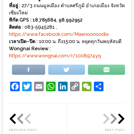
ที่อยู่
:
27/3 ถนนมูลเมือง ตำบลศรีภูมิ อำเภอเมือง จังหวัด
ส่วนลด
เชียงใหม่
พิเศษ
พิกัด
GPS : 18.785684, 98.992952
ร้าน
ติดต่อ
:
083-5945281 ,
https://www.facebook.com/Maenoonoodle
อาหาร
เวลาเปิด
–
ปิด
:
10:00 น. ถึง15:00 น. หยุดทุกวันพฤหัสบดี
ใน
Wongnai Review :
เชียงใหม่
https://www.wongnai.com/r/1008974yq
หนาว
นัก
ใช่
Facebook
Twitter
Email
WhatsApp
LinkedIn
Copy
WeChat
Share
ไหม?
Link
แวะ
ไป
ผิง
ไฟ
PREVIOUS POST
NEXT POST