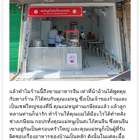
ลอง
ถนน
คน
เดิน
วัน
อาทิตย์
ท่าแพ
เชียงใหม่
CART
แล้วทำไมร้านนี้ถึงขายอาหารจีน เท่าที่น้าอ้วนได้พูดคุย
CHECKOUT
กับทางร้าน ก็ได้พบกับคุณแม่หนู ซึ่งเป็นเจ้าของร้านและ
เป็นเชฟใหญ่ของที่นี่ คุณแม่หนูท่านเกษียณแล้ว แล้วลูก
DRAFT
หลานท่านก็น่ารัก ทำร้านให้คุณแม่ได้มีอะไรได้ทำหลัง
–
ช่วงเกษียณ กอปรทั้งคุณแม่หนูเป็นสะใภ้คนจีน ซึ่งคนจีน
บาร์บีคิว
เขาอยู่กันเป็นครอบครัวใหญ่ และคุณแม่หนูก็เป็นผู้ที่รับ
สาว
ผิดชอบเรื่องอาหารของบ้านเป็นหลัก ดังนั้นในแต่ละมื้อ