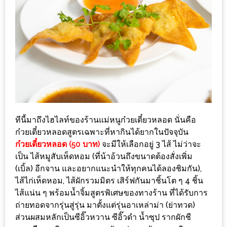
1
พา
เพื่อน
มา
ม่วน
กั๋น
บน
ทีนี้มาถึงไฮไลท์ของร้านแม่หนู
ก๋วยเตี๋ยวหลอด นั่นคือ
INSTAGRAM
ก๋วยเตี๋ยวหลอดสูตรเฉพาะที่หากิ
นได้ยากในปัจจุบัน
ก๋วยเตี๋ยวหลอด (50 บาท)
จะมีให้เลือกอยู่ 3 ไส้ ไม่ว่าจะ
รวม
เป็น ไส้หมูสับเห็ดหอม (ที่น้าอ้วนถึงขนาดต้องสั่งเพิ่
ม
โปร
(เบิ้ล) อีกจาน และอยากแนะนำให้ทุกคนได้ลองชิ
มกัน),
โม
ไส้ไก่เห็ดหอม, ไส้ผักรวมมิตร เสิร์ฟกันมาชิ้นโต ๆ 4 ชิ้น
ชั่
ไส้แน่น ๆ พร้อมน้ำจิ้มสูตรพิเศษของทางร้
าน ที่ได้รับการ
นวัน
ถ่ายทอดจากรุ่นสู่
รุ่น มาตั้งแต่รุ่นอาเหล่าม่า (ย่าทวด)
แม่
ส่วนผสมหลักเป็นซีอิ๊วหวาน ซีอิ๊วดำ น้ำซุป รากผักชี