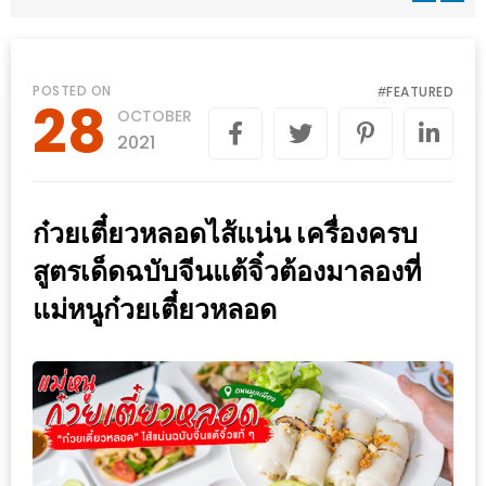
WONGNAI.COM
#มา
เดิน
นโยบาย
POSTED ON
FEATURED
#
28
เล่น
OCTOBER
ความ
กัน
2021
เป็น
มั้ย
ส่วน
ใน
ตัว
ก๋วยเตี๋ยวหลอดไส้แน่น เครื่องครบ
ฐานะ
อะไร
สูตรเด็ดฉบับจีนแต้จิ๋วต้องมาลองที่
ก็ได้
แม่หนูก๋วยเตี๋ยวหลอด
…
งาน
เดียว
ที่
ครบ
ครั้ง