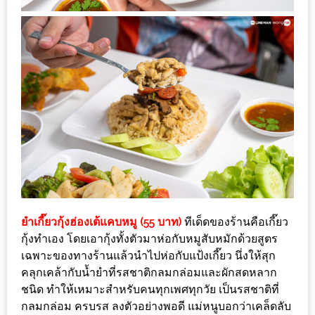
มา
พบ
สินค้า
เรื่อง
บ้าน
คุ้ม
ครบ
จบ
ที่
เดียว
HOMEPRO
FAIR
ยำเกี๊ยวกุ้งฮ่องเต้แคบหมู (55 บาท)
ทีเด็ดของร้านคือเกี๊ยว
2017
กุ้
งทำเอง โดยเอากุ้งทั้งตัวมาห่อกับหมูสั
บหมักด้วยสูตร
เฉพาะของทางร้
านแล้วนำไปห่อกับแป้งเกี๊ยว นึ่งให้สุก
เชียงใหม่
คลุกเคล้ากับน้ำยำที่รสชาติ
กลมกล่อมและผักสดหลาก
ชนิด ทำให้เหมาะสำหรับคนทุกเพศทุกวัย เป็นรสชาติที่
จัด
กลมกล่อม ครบรส ลงตัวอย่างพอดี แม่หนูบอกว่าเคล็ดลับ
เต็ม