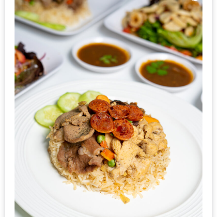
ทำไม
เรา
ไม่
ทำ
อาหาร
ทาน
เอง?
SHOP
TOP
10
รีวิว
ร้าน
อาหาร
ที่
เข้า