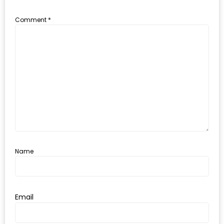
ะ
Comment
*
สุด
เด็ด
ที่
AIKO
(THE
UP,
RAMA
3)
อาหาร
Name
โดน
ใจ
ภาพ
Email
ใส
ปิ๊