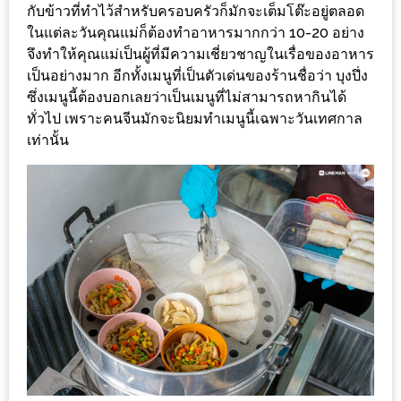
เหนือ
กับข้าวที่ทำไว้สำหรับครอบครัวก็มักจะเต็มโต๊ะอยู่ตลอด
กับ
ในแต่ละวันคุณแม่ก็ต้องทำอาหารมากกว่า 10-20 อย่าง
จึงทำให้คุณแม่เป็นผู้ที่มีความเชี่ยวชาญในเรื่อของอาหาร
สลัด
เป็นอย่างมาก อีกทั้งเมนูที่เป็นตัวเด่นของร้านชื่อว่า บุงปึ่ง
หนุ่ม
ซึ่งเมนูนี้ต้องบอกเลยว่าเป็นเมนูที่ไม่สามารถหากินได้
บ้านนา
ทั่วไป เพราะคนจีนมักจะนิยมทำเมนูนี้เฉพาะวันเทศกาล
เมนู
เท่านั้น
เด็ด
จาก
ANNA
FARM
ที่
เอาชนะ
ใจ
กรรมการ
จาก
THE