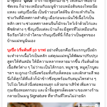
มาพูดถึง
“บุงปึ่ง”
ถ้าเราจะพูดกันง่าย ๆ ให้เห็นภาพอย่าง
ใหญ่
ชัดเจน ก็น่าจะเหมือนกับเมนูข้าวอบหม้อดินของไทยเนี่ย
ที่สุด
แหละ แต่บุงปึ่งเนี่ย เป็นข้าวอบสไตล์จีน มักจะทำกันใน
ใน
ช่วงวันที่มีเทศกาลสำคัญ เมื่อก่อนจะเน้นใช้เนื้อไก่เป็น
โลก
หลัก เพราะช่วงเทศกาลคนจีนก็มักจะไหว้เจ้าด้วยไก่และ
พืชผักต่าง ๆ ซึ่งบุงปึ่งแต่ละบ้านก็จะมีสูตรที่ไม่เหมือนกัน
กับ
จึงเรียกได้ว่าถ้าใครมากินบุงปึ่งที่นี่ ก็ถือว่าเป็นสูตรของ
โรง
บ้านแม่หนูนั่นเอง
แรม
ฮอ
บุงปึ่ง (เริ่มต้นที่ 50 บาท)
อย่างที่บอกคือเริ่มแรกบุงปึ่งมัก
จะทำจากเนื้อไก่เป็นหลัก แต่คุณแม่หนูได้พัฒนาปรับปรุง
ลิ
สูตรให้ทันสมัย ให้มีความหลากหลายมากขึ้น เริ่มต้นด้วย
เดย์
เนื้อสัตว์ต่าง ๆ ไม่ว่าจะเป็นไส้กรอก, หมูชาชู, หมูคุโรบูตะ
อินน์
ฯลฯ จะถูกเอาไปนึ่งพร้อมทั้งกับเห็ดหอม และผักสามสี พอ
เชียงใหม่
นึ่งได้สุกได้ที่แล้วก็นำข้าวซึ่งหุงพร้อมกับสมุนไพรต่าง ๆ
ไปโปะใส่แล้วนึ่งต่อพอจนสุก แล้วยกมาเสิร์ฟ เพิ่มความ
PANDA
กุนเชียงทอดกรอบ และน้ำจิ้มสูตรเด็ดเฉพาะของทางร้าน
TIME
กลายเป็นเมนู Signature ที่หากินที่ไหนไม่ง่ายนัก
: