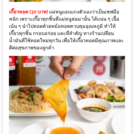
นโยบาย
เกี๊ยวทอด (30 บาท)
แม่หนูแอบแกงตัวเองว่าเป็นเชฟมื
อ
ความ
หนัก เพราะเกี๊ยวทุกชิ้นที่แม่หนูห่
อมานั้น ไส้แน่น ๆ เนื้อ
เป็น
เน้น ๆ นำไปทอดด้วยหม้อทอดควบคุมอุณหภู
มิ ทำให้
ส่วน
เกี๊ยวทุกชิ้น กรอบอร่อย และที่สำคัญ ทางร้านเปลี่ยน
น้ำมันที่ใช้
ทอดใหม่ทุกวัน เพื่อให้เกี๊ยวทอดมีคุณภาพและ
ตัว
ดี
ต่อสุขภาพของลูกค้า
ประกาศ
ผล
ผู้
โชค
ดี
กับ
น้า
อ้วน
ครั้ง
ที่