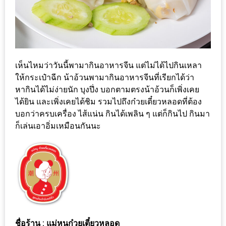
เด็ด
สำหรับ
คุณ
แม่
เห็นไหมว่าวันนี้พามากินอาหารจีน แต่ไม่ได้ไปกินเหลา
ที่รัก
ให้กระเป๋าฉีก น้าอ้วนพามากินอาหารจีนที่เรียกได้ว่า
2560
หากินได้ไม่ง่ายนัก บุงปึ่ง บอกตามตรงน้าอ้วนก็เพิ่งเคย
ได้ยิน และเพิ่งเคยได้ชิม รวมไปถึงก๋วยเตี๋ยวหลอดที่ต้อง
สบาย
บอกว่าครบเครื่อง ไส้แน่น กินได้เพลิน ๆ แต่ก็กินไป กินมา
ใจ๋…
ก็เล่นเอาอิ่มเหมือนกันนะ
สไตล์
นิมมาน
(ดี
คอน
โด
นิม)
เชียงใหม่
ชื่อร้าน
: แม่หนูก๋วยเตี๋ยวหลอด