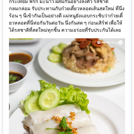
กระเทียม พริก มะนาว ผสมกันอย่างลงตัว รสชาติ
แห่ง
กลมกล่อม รับประทานกับก๋วยเตี๋ยวหลอดเส้
นสดใหม่ ที่นึ่ง
ชาติ
ร้อน ๆ นี่เข้ากันเป็นอย่างดี แม่หนูยังแอบกระซิบว่าก๋วยเตี๋
2557
ยวหลอดที่นี่ห่อกันวันต่อวัน นึ่งกันสด ๆ ก่อนเสิร์ฟ เพื่อให้
ได้รสชาติที่สดใหม่ทุ
กชิ้น ความอร่อยที่รับประกันได้เลย
ร้าน
หมู
กระทะ
ทั่ว
เชียงใหม่
TOP30
ราคา
ไม่
เกิน
200
บาท
รีวิว