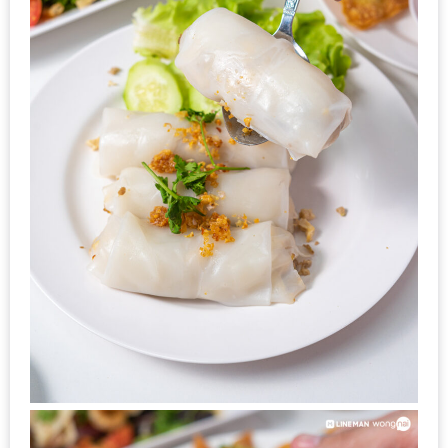
รับ
ประทาน
บุฟเฟ่ต์
ฟรี
ที่
LE
CRYSTAL
เชียงใหม่
ฟรี
2
ท่าน
ลุ้น
รับ
GIFT
VOUCHER