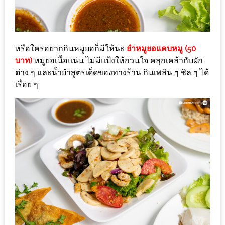
น้า
อ้วน
ติดต่อ
หรือใครอยากกินหมูยอก็มีให้นะ
ยำหมูยอแคบหมู (50
น้า
บาท)
หมูยอเนื้อแน่น ไม่มีแป้งให้กวนใจ คลุกเคล้ากับผัก
อ้วน
ต่าง ๆ และน้ำยำสูตรเด็ดของทางร้าน กินเพลิน ๆ ชิล ๆ ได้
เรื่อย ๆ
น้า
อ้วน
ชวน
คุย
นโยบาย
ความ
เป็น
ส่วน
ตัว