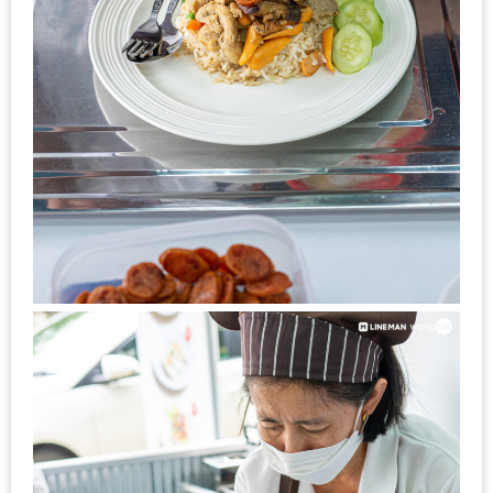
งาน
เดียว
ทั้ง
ช้อป
กิน
เที่ยว
พร้อม
โปร
โม
ชั่น
สำหรับ
คน
รัก
บ้าน
มากมาย