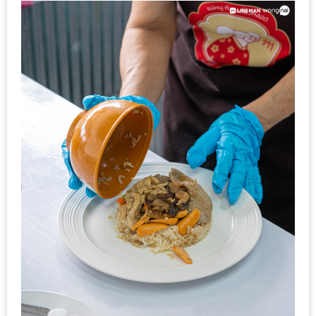
DISH
EVENT
ที่
ต้อง
ห้าม
พลาด
สำหรับ
ฤดู
หนาว
นี้
กับ
PING
FAI
FESTIVAL
2