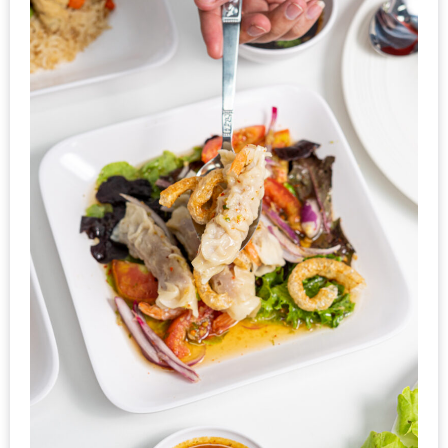
200
บาท
ชี้
เบาะแส
ความ
อร่อย
ตาม
รอย
น้า
อ้วน
ชวน
หิว
ติดต่อ