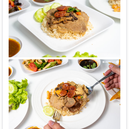
หิว
ข้าว
อะไร
เอ่ย
อร่อย
ที่สุด?
งาน
แฟร์
เรื่อง
บ้าน
ที่
ทุก
คน
ต้อง