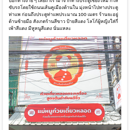
บอกทางง่าย ๆ เลยถ้าเรามาจากทางประตูเชียงใหม่ ก็ให้
ร้าน
ขับรถโดยใช้ถนนเส้นคูเมืองด้านใน มุ่งหน้าไปทางประตู
รวย
ท่าแพ ก่อนถึงประตูท่าแพประมาณ 100 เมตร ร้านจะอยู่
เสน่ห์
ด้านซ้ายมือ สังเกตร้านสีขาว ป้ายสีแดง โลโก้ผู้หญิงใส่กี่
ของ
เพ้าสีแดง มีหูหนูสีแดง นั่นแหละ
เชียงใหม่
ที่
ต้อง
ไป
ลอง
16
ร้าน
อร่อย
ที่
ต้อง
มา