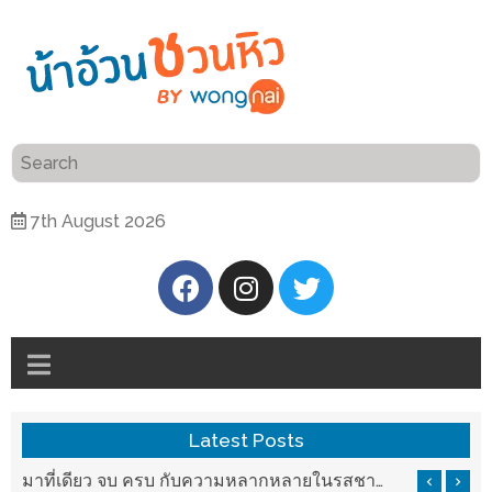
ร้าน
“เป็น
อาหาร
แสน”
แนะนำ
[PR]
7th August 2026
อิ่ม
เลือก
ร้าน
รับ
อาหาร
โชค
ที่
ที่
ต้องการ
โรงแรม
ศิริ
ติดต่อ
ปัน
Latest Posts
น้า
นาฯ
อ้วน
รสชาติที่ Chez Nous สันกำแพง
มาที่เดียว จบ ครบ กับความหลากหลายในรสชาติที่นำมาจากทั่วเมืองจีนที่ HAN The Chinese Cuisine
เชียงใหม่