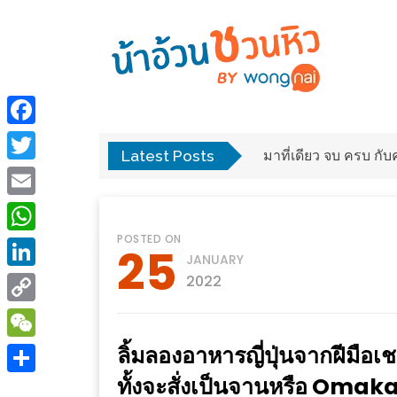
ร้าน
“เป็น
อาหาร
แสน”
Facebook
แนะนำ
Latest Posts
พง
มาที่เดียว จบ ครบ ก
[PR]
Twitter
อิ่ม
เลือก
Email
ร้าน
รับ
POSTED ON
อาหาร
โชค
WhatsApp
25
JANUARY
ที่
ที่
LinkedIn
2022
ต้องการ
โรงแรม
Copy
ศิริ
ติดต่อ
ปัน
Link
ลิ้มลองอาหารญี่ปุ่นจากฝีมือเช
WeChat
น้า
นาฯ
ทั้งจะสั่งเป็นจานหรือ Oma
อ้วน
Share
เชียงใหม่