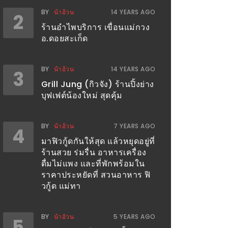
BY
น้าอ้วน
14 YEARS AGO
2
ร้านอำไพบริการ เขื่อนแม่กวง
อ.ดอยสะเก็ด
BY
น้าอ้วน
14 YEARS AGO
3
Grill Jung (กิวจัง) ร้านปิ้งย่าง
บุฟเฟต์น้องใหม่ สุดคุ้ม
BY
น้าอ้วน
7 YEARS AGO
4
มาฟิวกู้ดกันให้สุด แล้วหยุดอยู่ที่
ร้านสวย ร่มรื่น อาหารเครื่อง
ดื่มไม่แพง และที่พักพร้อมใน
ราคาประหยัดที่ สวนอาหาร ฟิ
วกู้ด แม่ทา
BY
น้าอ้วน
5 YEARS AGO
5