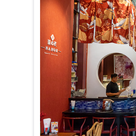
ลอง
ถนน
คน
เดิน
วัน
อาทิตย์
ท่าแพ
เชียงใหม่
CART
CHECKOUT
DRAFT
–
บาร์บีคิว
สาว