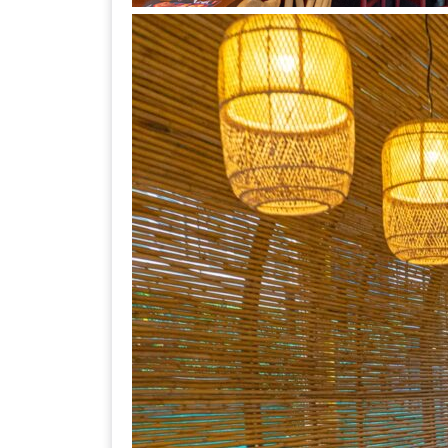
เหนือ
กับ
สลัด
หนุ่ม
บ้านนา
เมนู
เด็ด
จาก
ANNA
FARM
ที่
เอาชนะ
ใจ
กรรมการ
จาก
THE