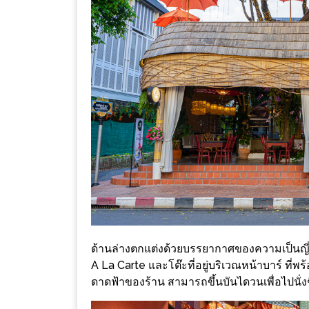
ร้าน
รวย
เสน่ห์
ของ
เชียงใหม่
ที่
ต้อง
ไป
ลอง
16
ร้าน
อร่อย
ด้านล่างตกแต่งด้วยบรรยากาศของความเป็นญี่ปุ
ที่
A La Carte และโต๊ะที่อยู่บริเวณหน้าบาร์ ที่
ต้อง
ดาดฟ้าของร้าน สามารถขึ้นบันไดวนเพื่อไปนั่ง
มา