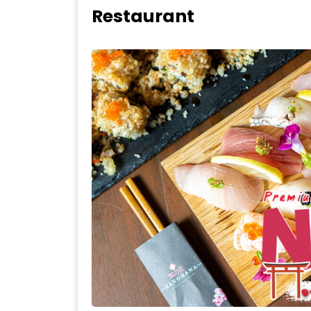
Restaurant
WONGNAI.COM
#มา
เดิน
นโยบาย
เล่น
ความ
กัน
เป็น
มั้ย
ส่วน
ใน
ตัว
ฐานะ
อะไร
ก็ได้
…
งาน
เดียว
ที่
ครบ
ครั้ง