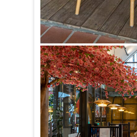
–
ช็อป
ฟิน
กิน
เพลิน
HFG
E-
NEWS
GAME
(SABAI
SEAFOOD)
HOMEPRO
FAIR
2017
เชียงใหม่