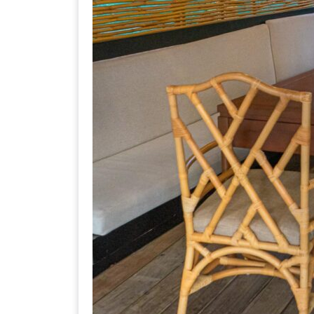
DISH
EVENT
ที่
ต้อง
ห้าม
พลาด
สำหรับ
ฤดู
หนาว
นี้
กับ
PING
FAI
FESTIVAL
2