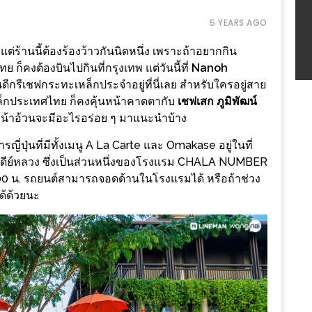
5 YEARS AGO
ต่ร้านนี้ต้องร้องว้าวกันนิดหนึ่ง เพราะถ้าอยากกิน
ก็คงต้องบินไปกินที่กรุงเทพ แต่วันนี้ที่
Nanoh
ดีกรีเชฟกระทะเหล็กประจำอยู่ที่นี่เลย สำหรับใครอยู่สาย
็กประเทศไทย ก็คงคุ้นหน้าคาดตากับ
เชฟเสก ภูมิพัฒน์
่า น้าอ้วนจะมีอะไรอร่อย ๆ มาแนะนำบ้าง
ญี่ปุ่นที่มีทั้งเมนู A La Carte และ Omakase อยู่ในที่
ัดเจดีย์หลวง ซึ่งเป็นส่วนหนึ่งของโรงแรม CHALA NUMBER
ง 22:00 น. รถยนต์สามารถจอดด้านในโรงแรมได้ หรือถ้าช่วง
ด้ด้วยนะ