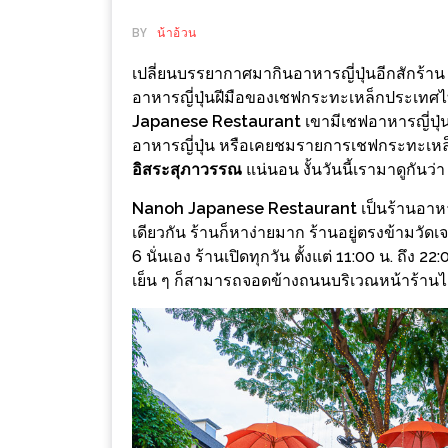
ช้อป
BY
น้าอ้วน
ชิ
ลล์
เปลี่ยนบรรยากาศมากินอาหารญี่ปุ่นอีกสักร้าน แ
อาหารญี่ปุ่นฝีมือของเชฟกระทะเหล็กประเทศไทย 
ชิม
Japanese Restaurant
เขามีเชฟอาหารญี่ปุ่น
ที่
อาหารญี่ปุ่น หรือเคยชมรายการเชฟกระทะเหล
HIMMA
อิสระสุภาวรรณ
แน่นอน งั้นวันนี้เรามาดูกันว
MARKET
Nanoh Japanese Restaurant
เป็นร้านอาหาร
FESTIVAL
เดียวกัน ร้านก็หาง่ายมาก ร้านอยู่ตรงข้ามว
6 นั่นเอง ร้านเปิดทุกวัน ตั้งแต่ 11:00 น. ถึ
10
เย็น ๆ ก็สามารถจอดข้างถนนบริเวณหน้าร้านไ
ร้าน
พ่อ
ค้า
แซ่บ
แม่ค้า
สวย