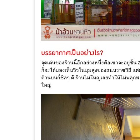
เหนือ
กับ
สลัด
หนุ่ม
บ้านนา
เมนู
เด็ด
จุดเด่นของร้านนี้อีกอย่างหนึ่งคือเขาจะอยู่ชั้
จาก
ก็จะได้มองเห็นวิวในมุมสูงของถนนราชวิถี แต่ค
ANNA
ด้านบนก็ชิลๆ ดี ร้านไม่ใหญ่เลยทำให้ไม่พลุ
FARM
ใหญ่
ที่
เอาชนะ
ใจ
กรรมการ
จาก
THE