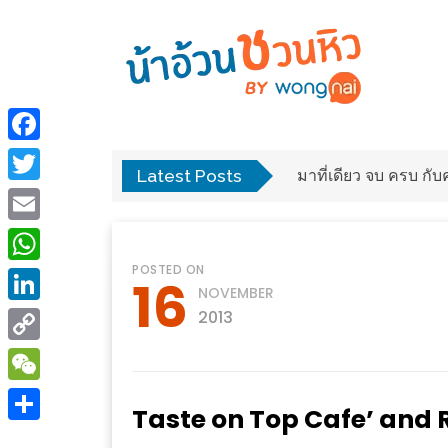
ร้าน
“เป็น
อาหาร
แสน”
Facebook
แนะนำ
Latest Posts
พง
มาที่เดียว จบ ครบ ก
[PR]
Twitter
อิ่ม
เลือก
Email
ร้าน
รับ
POSTED ON
อาหาร
โชค
WhatsApp
16
NOVEMBER
ที่
ที่
LinkedIn
2013
ต้องการ
โรงแรม
Copy
ศิริ
ติดต่อ
ปัน
Link
WeChat
น้า
Taste on Top Cafe’ and R
นาฯ
อ้วน
Share
เชียงใหม่