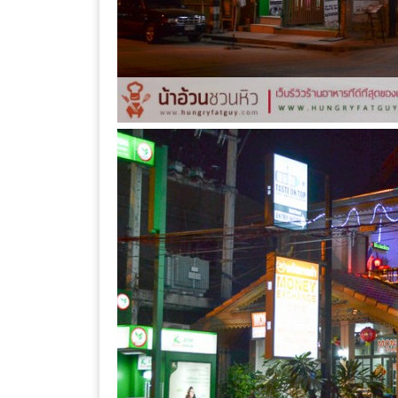
ลอง
ถนน
คน
เดิน
วัน
อาทิตย์
ท่าแพ
เชียงใหม่
CART
CHECKOUT
DRAFT
–
บาร์บีคิว
สาว