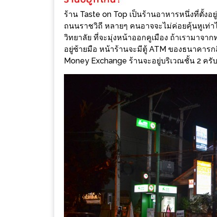
ร้าน
ร้าน Taste on Top เป็นร้านอาหารหนึ่งที่ตั้งอยู
รวย
ถนนราชวิถี หลายๆ คนอาจจะไม่ค่อยคุ้นหูเท่าไ
เสน่ห์
วิทยาลัย ที่จะมุ่งหน้าออกคูเมือง ถ้าเรามาจาก
ของ
อยู่ซ้ายมือ หน้าร้านจะมีตู้ ATM ของธนาคารกสิก
เชียงใหม่
Money Exchange ร้านจะอยู่บริเวณชั้น 2 ครั
ที่
ต้อง
ไป
ลอง
16
ร้าน
อร่อย
ที่
ต้อง
มา