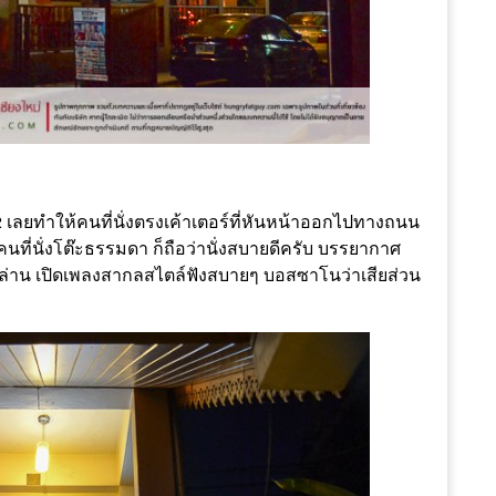
น 2 เลยทำให้คนที่นั่งตรงเค้าเตอร์ที่หันหน้าออกไปทางถนน
นที่นั่งโต๊ะธรรมดา ก็ถือว่านั่งสบายดีครับ บรรยากาศ
กพล่าน เปิดเพลงสากลสไตล์ฟังสบายๆ บอสซาโนว่าเสียส่วน