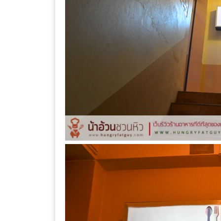
DISH
EVENT
ที่
ต้อง
ห้าม
พลาด
สำหรับ
ฤดู
หนาว
นี้
กับ
PING
FAI
FESTIVAL
2