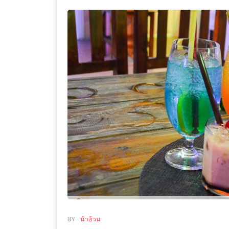
WONGNAI.COM
#มา
เดิน
นโยบาย
เล่น
ความ
กัน
เป็น
มั้ย
ส่วน
ใน
ตัว
ฐานะ
อะไร
ก็ได้
…
งาน
เดียว
ที่
ครบ
BY
น้าอ้วน
ครั้ง