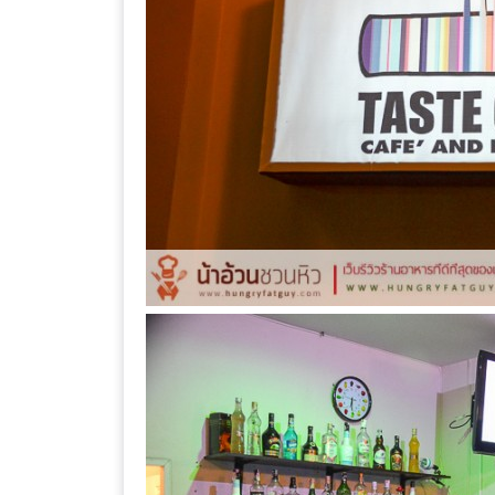
–
ช็อป
ฟิน
กิน
เพลิน
HFG
E-
NEWS
GAME
(SABAI
SEAFOOD)
HOMEPRO
FAIR
2017
เชียงใหม่