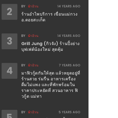
BY
น้าอ้วน
14 YEARS AGO
2
ร้านอำไพบริการ เขื่อนแม่กวง
อ.ดอยสะเก็ด
BY
น้าอ้วน
14 YEARS AGO
3
Grill Jung (กิวจัง) ร้านปิ้งย่าง
บุฟเฟต์น้องใหม่ สุดคุ้ม
BY
น้าอ้วน
7 YEARS AGO
4
มาฟิวกู้ดกันให้สุด แล้วหยุดอยู่ที่
ร้านสวย ร่มรื่น อาหารเครื่อง
ดื่มไม่แพง และที่พักพร้อมใน
ราคาประหยัดที่ สวนอาหาร ฟิ
วกู้ด แม่ทา
BY
น้าอ้วน
5 YEARS AGO
5