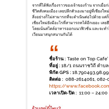
ช้อป
จากที่ได้ฟังเรื่องราวของเจ้าของร้าน จากเมื่อก่
ชิ
ชีวิตสังคมเมือง เลยปลีกตัวเองมาอยู่ที่เชียงให
สิ่งอย่างก็ไม่สามารถที่จะดำเนินต่อไปด้วย แต่ก็
ลล์
เชียงใหม่ยังมีอะไรที่สามารถทได้อีกเยอะ เลยฮึดส
ชิม
โดยเน้นสไตล์อาหารออกแนวฟิวชั่น และจะทำใ
ที่
เวียนมาสนุกสนานกันได้
HIMMA
MARKET
FESTIVAL
ชื่อร้าน :
Taste on Top Cafe’ 
10
ที่อยู่ :
18/1 ถนนราชวิถี ตำบลศร
ร้าน
พิกัด GPS :
18.790493,98.99
พ่อ
ติดต่อ :
088-2614061, 082-0
ค้า
https://www.facebook.com
แซ่บ
เวลาเปิด-ปิด :
11:00 – 24:00 
แม่ค้า
สวย