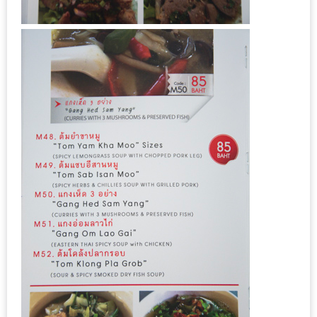
200
บาท
ชี้
เบาะแส
ความ
อร่อย
ตาม
รอย
น้า
อ้วน
ชวน
หิว
ติดต่อ