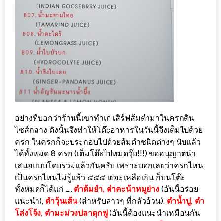
แห่ง
ชาติ
2557
ร้าน
หมู
กระทะ
ทั่ว
เชียงใหม่
อย่างที่บอกว่าร้านนี้เขาทำเก๋ เสิร์ฟส้มตำมาในครกดิน
TOP30
ไซส์กลาง ดังนั้นจึงทำให้โต๊ะอาหารในวันนี้จึงเต็มไปด้วย
ราคา
ครก ในครกก็จะประกอบไปด้วยส้มตำชนิดต่างๆ นับแล้ว
ไม่
ได้ทั้งหมด 8 ครก (เต็มโต๊ะไปหมดวุ๊ย!!!) ขออนุญาตนำ
เสนอแบบโดยรวมแล้วกันครับ เพราะบอกเลยว่าครกไหน
เกิน
เป็นครกไหนไม่รู้แล้ว ๕๕๕ เยอะเหลือเกิน ก็บนโต๊ะ
200
ทั้งหมดก็ได้แก่ …..
ตำต้มยำ, ตำคะน้าหมูย่าง
(อันนี้อร่อย
บาท
แนะนำ),
ตำวุ้นเส้น
(สำหรับสาวๆ ที่กลัวอ้วน),
ตำน้ำปู, ตำ
โล่งโจ้ง, ตำมะม่วงปลาดุกฟู
(อันนี้ต้องแนะนำเหมือนกัน
รีวิว