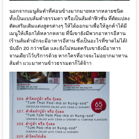
MAPS
นอกจากเมนูส้มตำที่ค่อนข้างมากมายหลากหลายชนิด
MY
ทั้งเป็นแบบส้มตำธรรมดา หรือเป็นส้มตำฟิวชั่น ที่ดัดแปลง
ตัดเสริมเติมแต่งสูตรต่างๆ ให้ได้ออกมาเพื่อให้ลูกค้าได้มี
ACCOUNT
เมนูให้เลือกได้หลากหลาย ที่นี่เขายังมีพวกอาหารอีสาน
(ร้านส้มตำมักจะมีอาหารอีสาน ซึ่งเป็นอะไรที่ขาดไม่ได้)
NEW
นับอีก 20 กว่าชนิด และยังไม่หมดครับเขายังมีอาหาร
FACEBOOK
จานเดียวไว้บริการด้วย หากใครที่อาจจะไม่อยากมาทาน
TIMELINE
ส้มตำ แวะมาทานข้าวธรรมดาก็ได้จ้าา
POLICY
OKTOBERFEST
ครั้ง
ที่
2
เทศกาล
เบียร์
ที่