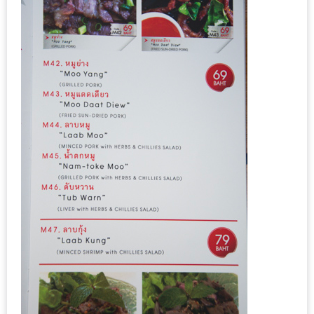
กับ
แผนที่
ร้าน
หมู
กระทะ
ทั่ว
เชียงใหม่
งบ
ไม่
บาน
ปลาย
อิ่ม
ชิ
ลล์
ไม่
เกิน