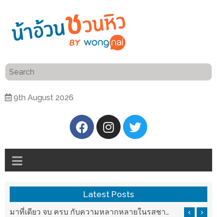
ร้าน
“เป็น
อาหาร
แสน”
แนะนำ
[PR]
9th August 2026
อิ่ม
เลือก
ร้าน
รับ
อาหาร
โชค
ที่
ที่
ต้องการ
โรงแรม
ศิริ
ติดต่อ
ปัน
Latest Posts
น้า
นาฯ
อ้วน
บ ครบ กับความหลากหลายในรสชาติที่นำมาจากทั่วเมืองจีนที่ HAN The Chinese Cuisine
แวะมาชิลยามเย็น กับจุดเช็คอินชมวิวดอยสุเทพสุดฟิน เครื่องดื่มและอาหารครบครันที่ Pool House
เชียงใหม่