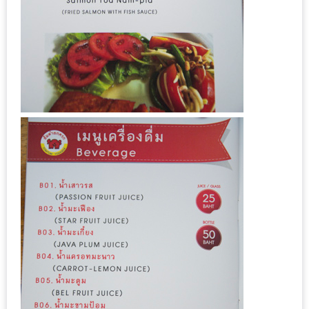
1
พา
เพื่อน
มา
ม่วน
กั๋น
บน
INSTAGRAM
รวม
โปร
โม
ชั่
นวัน
แม่