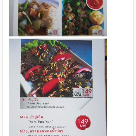
นโยบาย
ความ
เป็น
ส่วน
ตัว
ประกาศ
ผล
ผู้
โชค
ดี
กับ
น้า
อ้วน
ครั้ง
ที่