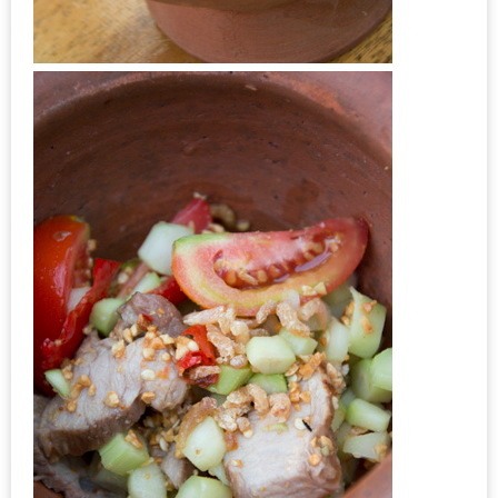
รับ
ประทาน
อาหาร
มูลค่า
1,000
บาท
ฟรี
3
รางวัล
วัน
แม่
สุด
พิเศษ
โปร
โม
ชั่น