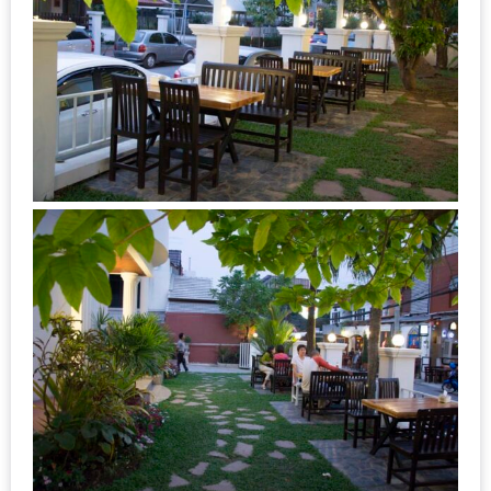
งาน
เดียว
ทั้ง
ช้อป
กิน
เที่ยว
พร้อม
โปร
โม
ชั่น
สำหรับ
คน
รัก
บ้าน
มากมาย