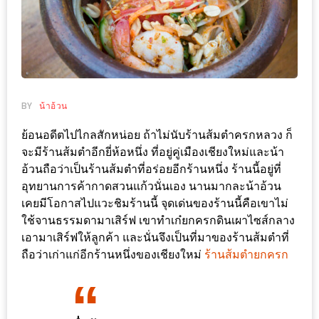
ช้อป
ชิ
ลล์
ชิม
ที่
BY
น้าอ้วน
HIMMA
MARKET
ย้อนอดีตไปไกลสักหน่อย ถ้าไม่นับร้านส้มตำครกหลวง ก็
FESTIVAL
จะมีร้านส้มตำอีกยี่ห้อหนึ่ง ที่อยู่คู่เมืองเชียงใหม่และน้า
อ้วนถือว่าเป็นร้านส้มตำที่อร่อยอีกร้านหนึ่ง ร้านนี้อยู่ที่
10
อุทยานการค้ากาดสวนแก้วนั่นเอง นานมากละน้าอ้วน
เคยมีโอกาสไปแวะชิมร้านนี้ จุดเด่นของร้านนี้คือเขาไม่
ร้าน
ใช้จานธรรมดามาเสิร์ฟ เขาทำเก๋ยกครกดินเผาไซส์กลาง
พ่อ
เอามาเสิร์ฟให้ลูกค้า และนั่นจึงเป็นที่มาของร้านส้มตำที่
ค้า
ถือว่าเก่าแก่อีกร้านหนึ่งของเชียงใหม่
ร้านส้มตำยกครก
แซ่บ
แม่ค้า
สวย