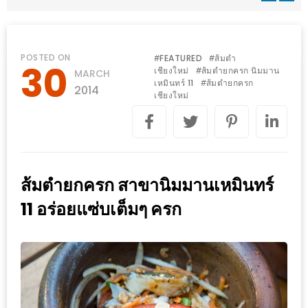
WONGNAI.COM
#มา
เดิน
นโยบาย
POSTED ON
FEATURED
ส้มตำ
#
#
30
เล่น
เชียงใหม่
ส้มตำยกครก นิมมาน
#
MARCH
ความ
เหมินทร์ 11
ส้มตำยกครก
#
กัน
2014
เป็น
เชียงใหม่
มั้ย
ส่วน
ใน
ตัว
ฐานะ
อะไร
ส้มตำยกครก สาขานิมมานเหมินทร์
ก็ได้
…
11 อร่อยแซ่บเต็มๆ ครก
งาน
เดียว
ที่
ครบ
ครั้ง