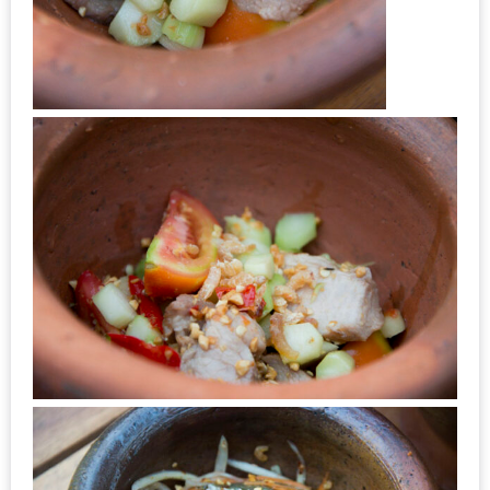
เด็ด
สำหรับ
คุณ
แม่
ที่รัก
2560
สบาย
ใจ๋…
สไตล์
นิมมาน
(ดี
คอน
โด
นิม)
เชียงใหม่