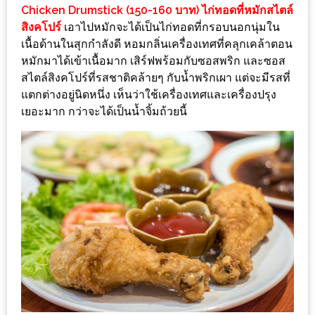
Chicken Drumstick (150-160 บาท) ไก่ทอดที่หมักสไตล์
เด็ด
สิงคโปร์
เอาไปหมักจะได้เป็นไก่ทอดที่กรอบนอกนุ่มใน
สำหรับ
เนื้อด้านในสุกกำลังดี หอมกลิ่นเครื่องเทศที่คลุกเคล้าตอน
คุณ
หมักมาได้เข้าเนื้อมาก เสิร์ฟพร้อมกับซอสพริก และซอส
แม่
สไตล์สิงคโปร์ที่รสชาติคล้ายๆ กับน้ำพริกเผา แต่จะมีรสที่
ที่รัก
แตกต่างอยู่นิดหนึ่ง เห็นว่าใช้เครื่องเทศและเครื่องปรุง
เยอะมาก กว่าจะได้เป็นน้ำจิ้มถ้วยนี้
2560
สบาย
ใจ๋…
สไตล์
นิมมาน
(ดี
คอน
โด
นิม)
เชียงใหม่