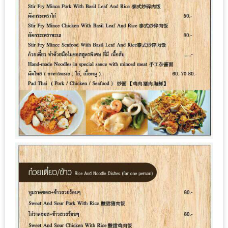
MAPS
MY
ACCOUNT
NEW
FACEBOOK
TIMELINE
POLICY
OKTOBERFEST
ครั้ง
ที่
2
เทศกาล
เบียร์
ที่