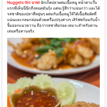
Nuggets (60 บาท)
นักเก็ตปลาผสมเนื้อหมู หน้าตาแว๊บ
200
แรกที่เห็นนี่นึกถึงทอดมันกุ้ง แต่จะรู้สึกว่าแน่นกว่า และได้
บาท
รสชาติของปลาที่หยุ่นๆ ผสมกับเนื้อหมูให้ได้เนื้อสัมผัสที่
แน่นและกลมกล่อมด้วยเครื่องปรุงต่างๆ เสิร์ฟพร้อมกับน้ำ
ชี้
จิ้มออกแนวหวาน ถือว่ารสชาติอร่อย เหมาะสำหรับทาน
เบาะแส
เล่นหรือทานจริง
ความ
อร่อย
ตาม
รอย
น้า
อ้วน
ชวน
หิว
ติดต่อ