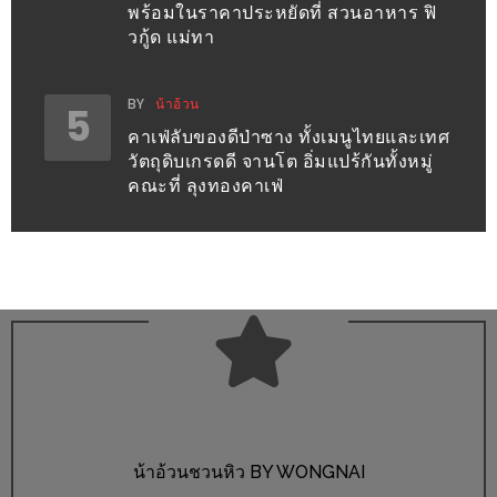
300
พร้อมในราคาประหยัดที่ สวนอาหาร ฟิ
วกู้ด แม่ทา
บาท
เกี่ยว
BY
น้าอ้วน
5
กับ
คาเฟ่ลับของดีป่าซาง ทั้งเมนูไทยและเทศ
เว็บ
วัตถุดิบเกรดดี จานโต อิ่มแปร้กันทั้งหมู่
คณะที่ ลุงทองคาเฟ่
น้า
อ้วน
ชวน
หิว
เจ้าของ
ร้าน
แนะนำ
ร้าน
น้าอ้วนชวนหิว BY WONGNAI
เพื่อน