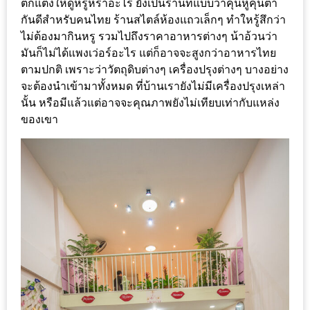
ตกแต่งให้ดูหรูหราอะไร ยังเป็นร้านที่แบบว่าคุ้นหูคุ้นตา
DISH
กันดีสำหรับคนไทย ร้านสไตล์ห้องแถวเล็กๆ ทำใหรู้สึกว่า
ไม่ต้องมากินหรู รวมไปถึงราคาอาหารต่างๆ น้าอ้วนว่า
EVENT
มันก็ไม่ได้แพงเว่อร์อะไร แต่ก็อาจจะสูงกว่าอาหารไทย
ที่
ตามปกติ เพราะว่าวัตถุดิบต่างๆ เครื่องปรุงต่างๆ บางอย่าง
ต้อง
จะต้องนำเข้ามาทั้งหมด ที่บ้านเรายังไม่มีเครื่องปรุงเหล่า
ห้าม
นั้น หรือมีแล้วแต่อาจจะคุณภาพยังไม่เทียบเท่ากับแหล่ง
พลาด
ของเขา
สำหรับ
ฤดู
หนาว
นี้
กับ
PING
FAI
FESTIVAL
2