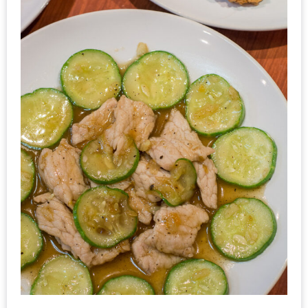
รับ
ประทาน
อาหาร
มูลค่า
1,000
บาท
ฟรี
3
รางวัล
วัน
แม่
สุด
พิเศษ
โปร
โม
ชั่น