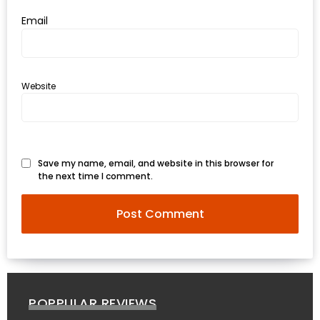
งด้วย
Email
HUAWEI
G7
PLUS
Website
สมา
ร์ท
โฟน
ที่
Save my name, email, and website in this browser for
เอาใจ
the next time I comment.
ขา
กิน
โดย
เฉพาะ
อิ่ม
POPPULAR REVIEWS
ไม่