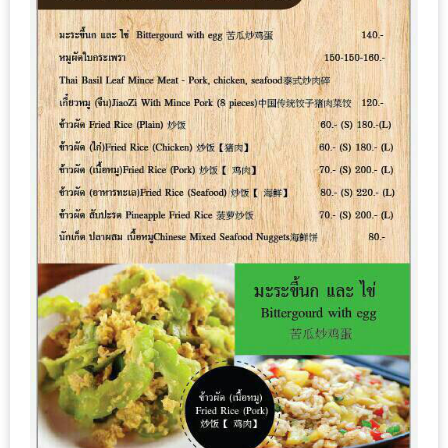
ทำไม
เรา
ไม่
ทำ
อาหาร
ทาน
เอง?
SHOP
TOP
10
รีวิว
ร้าน
อาหาร
ที่
เข้า