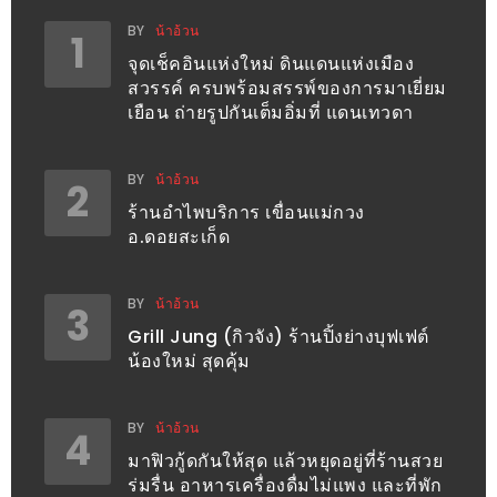
อั้น
BY
น้าอ้วน
1
กิน
จุดเช็คอินแห่งใหม่ ดินแดนแห่งเมือง
ไม่
สวรรค์ ครบพร้อมสรรพ์ของการมาเยี่ยม
ยั้ง
เยือน ถ่ายรูปกันเต็มอิ่มที่ แดนเทวดา
หมู
กระทะ
BY
น้าอ้วน
2
&
ร้านอำไพบริการ เขื่อนแม่กวง
ทะเล
อ.ดอยสะเก็ด
เผา
เชียงใหม่
BY
น้าอ้วน
3
งบ
Grill Jung (กิวจัง) ร้านปิ้งย่างบุฟเฟต์
ไม่
น้องใหม่ สุดคุ้ม
บาน
ปลาย
BY
น้าอ้วน
4
ไม่
มาฟิวกู้ดกันให้สุด แล้วหยุดอยู่ที่ร้านสวย
เกิน
ร่มรื่น อาหารเครื่องดื่มไม่แพง และที่พัก