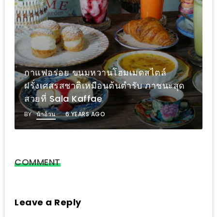
PINGFAI
FESTIVAL
3
อาหาร
ญี่ปุ่น
กาแฟอร่อย ขนมหวานโฮมเมดสไตล์
ระดับ
ฝรั่งเศสรสชาติเหมือนต้นตำรับ ภาชนะสุด
พรีเมียม
สวยที่ Sala Kaffae
พร้อม
BY
น้าอ้วน
6 YEARS AGO
สุ
กี้
เนื้อ
หมู
COMMENT
ดำ
คู
โร
Leave a Reply
บูต