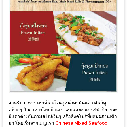
กับ
แผนที่
ร้าน
หมู
กระทะ
ทั่ว
เชียงใหม่
งบ
ไม่
บาน
ปลาย
อิ่ม
ชิ
สำหรับอาหาร เท่าที่น้าอ้วนดูหน้าตามันแล้ว มันก็ดู
ลล์
คล้ายๆ กับอาหารไทยบ้านเราเลยแหละ แต่รสชาติอาจจะ
มีแตกต่างกันตามสไตล์จีนๆ หรือสิงคโปร์ที่ผสมผสานเข้า
ไม่
มา โดยเริ่มจากเมนูแรก
Chinese Mixed Seafood
เกิน