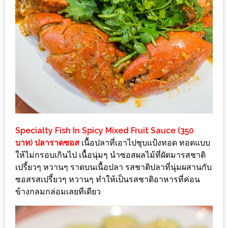
แห่ง
ชาติ
2557
ร้าน
หมู
กระทะ
ทั่ว
เชียงใหม่
TOP30
Specialty Fish In Spicy Mixed Fruit Sauce (350
ราคา
บาท) ปลาราดซอส
เนื้อปลาที่เอาไปชุบแป้งทอด ทอดแบบ
ให้ไม่กรอบเกินไป เนื้อนุ่มๆ นำซอสผลไม้ที่ผัดมารสชาติ
ไม่
เปรี้ยวๆ หวานๆ ราดบนเนื้อปลา รสชาติปลาที่นุ่มผสานกับ
เกิน
ซอสรสเปรี้ยวๆ หวานๆ ทำให้เป็นรสชาติอาหารที่ค่อน
200
ข้างกลมกล่อมเลยทีเดียว
บาท
รีวิว