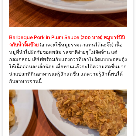
รับ
ประทาน
บุฟเฟ่ต์
ฟรี
ที่
Barbeque Pork in Plum Sauce (200 บาท) หมูบาร์บีบิ
LE
วกับน้ำจิ้มบ๊วย
(อาจจะใช้หมูธรรมดาแทนได้นะจ๊ะ) เนื้อ
หมูที่นำไปผัดกับซอสพลัม รสชาติง่ายๆ ไม่จัดจ้าน แต่
CRYSTAL
กลมกล่อม เสิร์ฟพร้อมกับแตงกวาที่เอาไปผัดแบบพอสะดุ้ง
เชียงใหม่
ให้เนื้ออ่อนลงเล็กน้อย เมื่อทานแล้วจะได้ความสดชื่นมาก
ฟรี
น่าแปลกที่กินอาหารแต่รู้สึกสดชื่น แต่ความรู้สึกนี้พบได้
2
กับอาหารจานนี้
ท่าน
ลุ้น
รับ
GIFT
VOUCHER