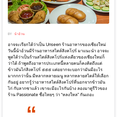
ช้อป
ชิ
ลล์
ชิม
ที่
BY
น้าอ้วน
HIMMA
อาจจะเรียกได้ว่าเป็น Unseen ร้านอาหารของเชียงใหม่
MARKET
วันนี้น้าอ้วนมีร้านอาหารสไตล์สิงคโปร์ มาแนะนำ อาจจะ
FESTIVAL
พูดได้ว่าเป็นร้านสไตล์สิงคโปร์แห่งเดียวของเชียงใหม่ก็
ว่าได้ ถ้าพูดถึงอาหารประเภทนี้หลายคนก็คงคิดถึงแต่
10
ข้าวมันไก่สิงคโปร์ ๕๕๕ แต่อยากจะบอกว่ามันมีอะไร
ร้าน
มากกกว่านั้น มีหลากหลายเมนู หลากหลายสไตล์ให้เลือก
กันอยู่ อยากรู้ว่าอาหารสไตล์สิงคโปร์ที่นอกจากข้าวมัน
พ่อ
ไก่ กับลากซาแล้ว เขาจะมีอะไรกันบ้าง ลองมาดูรีวิวของ
ค้า
ร้าน Passionate ชื่อไทยๆ ว่า “หลงใหล” กันเถอะ
แซ่บ
แม่ค้า
สวย