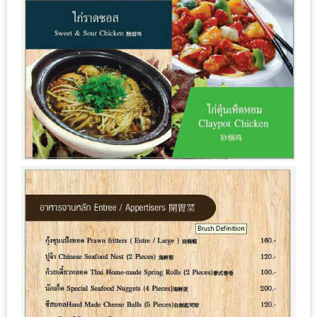
มา
พบ
สินค้า
เรื่อง
บ้าน
คุ้ม
ครบ
จบ
ที่
เดียว
HOMEPRO
FAIR
2017
เชียงใหม่
จัด
เต็ม