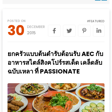
WONGNAI.COM
#มา
เดิน
นโยบาย
POSTED ON
FEATURED
#
30
เล่น
DECEMBER
ความ
กัน
2015
เป็น
มั้ย
ส่วน
ใน
ตัว
ยกครัวแบบต้นตำรับต้อนรับ AEC กับ
ฐานะ
อะไร
อาหารสไตล์สิงคโปร์รสเด็ด เคล็ดลับ
ก็ได้
ฉบับเหลา ที่ PASSIONATE
…
งาน
เดียว
ที่
ครบ
ครั้ง