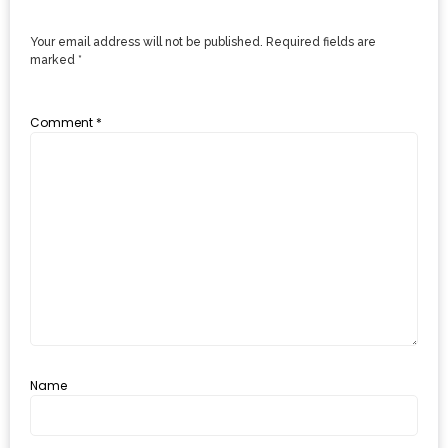
ะ
Your email address will not be published.
Required fields are
สุด
marked
*
เด็ด
ที่
Comment
*
AIKO
(THE
UP,
RAMA
3)
อาหาร
โดน
ใจ
ภาพ
Name
ใส
ปิ๊