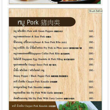
ชม
มาก
ที่สุด
ประจำ
ปี
2557
กิจกรรม
ชิง
รางวัล
กับ
สมาชิก
ENEWS
น้า
อ้วน
ชวน