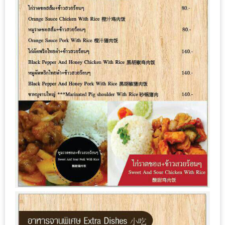
ใหญ่
ที่สุด
ใน
โลก
กับ
โรง
แรม
ฮอ
ลิ
เดย์
อินน์
เชียงใหม่
PANDA
TIME
: