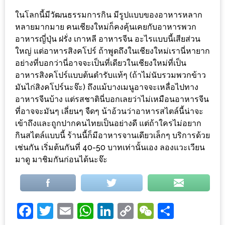
ในโลกนี้มีวัฒนธรรมการกิน มีรูปแบบของอาหารหลาก
ส่วนลด
หลายมากมาย คนเชียงใหม่ก็คงคุ้นเคยกับอาหารพวก
พิเศษ
อาหารญี่ปุ่น ฝรั่ง เกาหลี อาหารจีน อะไรแบบนี้เสียส่วน
ร้าน
ใหญ่ แต่อาหารสิงคโปร์ ถ้าพูดถึงในเชียงใหม่เรานี่หายาก
อาหาร
อย่างที่บอกว่านี่อาจจะเป็นที่เดียวในเชียงใหม่ที่เป็น
ใน
อาหารสิงคโปร์แบบต้นตำรับแท้ๆ (ถ้าไม่นับรวมพวกข้าว
มันไก่สิงคโปร์นะจ๊ะ) ถึงแม้บางเมนูอาจจะเหลื่อไปทาง
เชียงใหม่
อาหารจีนบ้าง แต่รสชาตินี่บอกเลยว่าไม่เหมือนอาหารจีน
ที่อาจจะมันๆ เลี่ยนๆ จืดๆ น้าอ้วนว่าอาหารสไตล์นี้น่าจะ
หนาว
เข้าถึงและถูกปากคนไทยเป็นอย่างดี แต่ถ้าใครไม่อยาก
นัก
กินสไตล์แบบนี้ ร้านนี้ก็มีอาหารจานเดียวเล็กๆ บริการด้วย
ใช่
เช่นกัน เริ่มต้นกันที่ 40-50 บาทเท่านั้นเอง ลองแวะเวียน
ไหม?
มาดู มาชิมกันก่อนได้นะจ๊ะ
แวะ
ไป
ผิง
Facebook
Twitter
Email
WhatsApp
LinkedIn
Copy
WeChat
Share
ไฟ