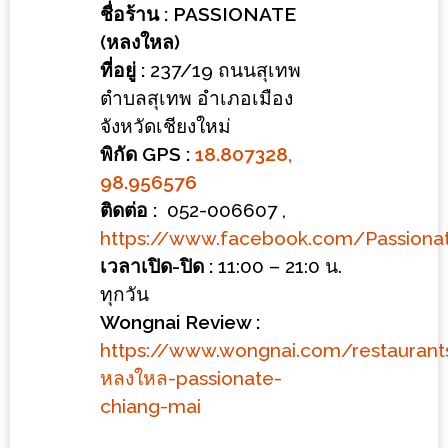
ร้าน
ชื่อร้าน : PASSIONATE
รวย
(หลงใหล)
เสน่ห์
ที่อยู่ :
237/19 ถนนสุเทพ
ของ
ตำบลสุเทพ อำเภอเมือง
เชียงใหม่
จังหวัดเชียงใหม่
ที่
พิกัด GPS :
18.807328,
ต้อง
98.956576
ไป
ติดต่อ :
052-006607 ,
ลอง
https://www.facebook.com/Passiona
เวลาเปิด-ปิด :
11:00 – 21:0 น.
16
ทุกวัน
ร้าน
Wongnai Review :
อร่อย
https://www.wongnai.com/restauran
ที่
หลงใหล-passionate-
ต้อง
chiang-mai
มา