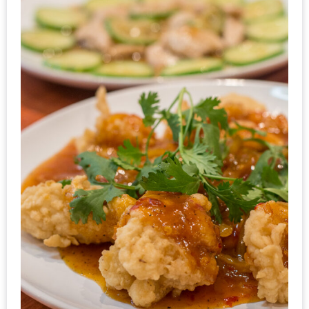
ดี
กับ
วงใน
แจก
ฟรี
LINE
GIFTCODE!
ลายแทง
ความ
อร่อย
ทั่ว
เชียงใหม่
ลุ้น
บัตร