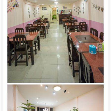
–
ช็อป
ฟิน
กิน
เพลิน
HFG
E-
NEWS
GAME
(SABAI
SEAFOOD)
HOMEPRO
FAIR
2017
เชียงใหม่