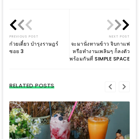
Link
อุ่นๆ
ปิ้ง
มาร์ช
เมล
โล่
PREVIOUS POST
NEXT POST
พร้อม
ก๋วยเตี๋ยว บำรุงราษฎร์
จะมานั่งทานข้าว จิบกาแฟ
ซอย 3
หรือทำงานเพลินๆ ก็ลงตัว
ชิม
พร้อมกันที่ SIMPLE SPACE
และ
ช้อป
ที่
RELATED POSTS
เดียว
ครบ
ที่
งาน
LEO
PRESENTS