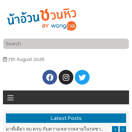
ร้าน
“เป็น
อาหาร
แสน”
แนะนำ
[PR]
7th August 2026
อิ่ม
เลือก
ร้าน
รับ
อาหาร
โชค
ที่
ที่
ต้องการ
โรงแรม
ศิริ
ติดต่อ
ปัน
Latest Posts
น้า
นาฯ
อ้วน
รสชาติที่ Chez Nous สันกำแพง
มาที่เดียว จบ ครบ กับความหลากหลายในรสชาติที่นำมาจากทั่วเมืองจีนที่ HAN The Chinese Cuisine
เชียงใหม่