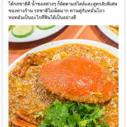
ได้รสชาติดี น้ำซอสต่างๆ ก็ผัดตามสไตล์และสูตรลับพิเศษ
1
ของทางร้าน รสชาติไม่เผ็ดมาก ทานคู่กับหมั่นโถว
ทอดมันเป็นอะไรที่ฟินได้เป็นอย่างดี
พา
เพื่อน
มา
ม่วน
กั๋น
บน
INSTAGRAM
รวม
โปร
โม
ชั่
นวัน
แม่