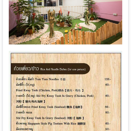
งาน
เดียว
ทั้ง
ช้อป
กิน
เที่ยว
พร้อม
โปร
โม
ชั่น
สำหรับ
คน
รัก
บ้าน
มากมาย