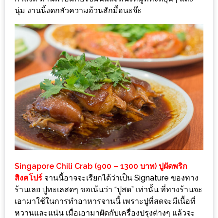
นุ่ม งานนี้งดกลัวความอ้วนสักมื้อนะจ๊ะ
นโยบาย
ความ
เป็น
ส่วน
ตัว
ประกาศ
ผล
ผู้
โชค
ดี
กับ
Singapore Chili Crab (900 – 1300 บาท) ปูผัดพริก
น้า
สิงคโปร์
จานนี้อาจจะเรียกได้ว่าเป็น Signature ของทาง
อ้วน
ร้านเลย ปูทะเลสดๆ ขอเน้นว่า “ปูสด” เท่านั้น ที่ทางร้านจะ
ครั้ง
เอามาใช้ในการทำอาหารจานนี้ เพราะปูที่สดจะมีเนื้อที่
หวานและแน่น เมื่อเอามาผัดกับเครื่องปรุงต่างๆ แล้วจะ
ที่