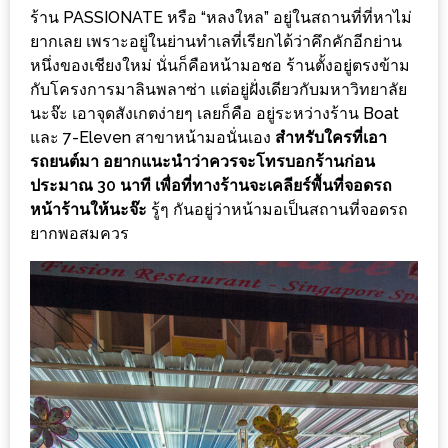
ลอง
ร้าน PASSIONATE หรือ “หลงใหล” อยู่ในสถานที่ที่หาไม่
ถนน
ยากเลย เพราะอยู่ในย่านทำเลที่เรียกได้ว่าคึกคักอีกย่าน
คน
หนึ่งของเชียงใหม่ นั่นก็คือหน้ามอชอ ร้านตั้งอยู่ตรงข้าม
เดิน
กับโครงการมาลินพลาซ่า แต่อยู่ฝั่งเดียวกับมหาวิทยาลัย
วัน
นะจ๊ะ เอาจุดสังเกตง่ายๆ เลยก็คือ อยู่ระหว่างร้าน Boat
และ 7-Eleven สาขาหน้ามอนั่นเอง
สำหรับใครที่เอา
อาทิตย์
รถยนต์มา อยากแนะนำว่าควรจะโทรบอกร้านก่อน
ท่าแพ
ประมาณ 30 นาที เพื่อที่ทางร้านจะเคลียร์พื้นที่จอดรถ
เชียงใหม่
หน้าร้านให้นะจ๊ะ
รู้ๆ กันอยู่ว่าหน้ามอเป็นสถานที่จอดรถ
ยากพอสมควร
CART
CHECKOUT
DRAFT
–
บาร์บีคิว
สาว