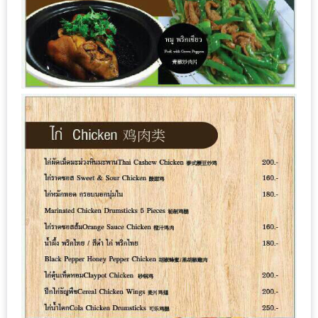
หิว
ข้าว
อะไร
เอ่ย
อร่อย
ที่สุด?
งาน
แฟร์
เรื่อง
บ้าน
ที่
ทุก
คน
ต้อง