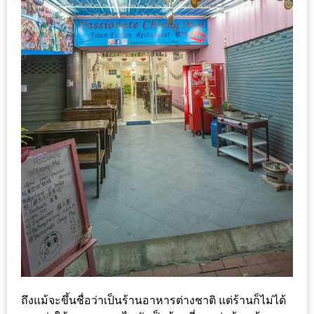
เหนือ
กับ
สลัด
หนุ่ม
บ้านนา
เมนู
เด็ด
จาก
ANNA
FARM
ที่
เอาชนะ
ใจ
กรรมการ
จาก
THE
ถึงแม้จะขึ้นชื่อว่าเป็นร้านอาหารต่างชาติ แต่ร้านก็ไม่ได้