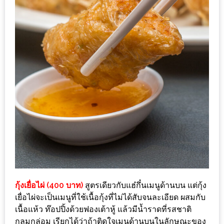
ทำไม
เรา
ไม่
ทำ
อาหาร
ทาน
เอง?
SHOP
TOP
10
รีวิว
ร้าน
กุ้งเยื่อไผ่ (400 บาท)
สูตรเดียวกับแฮ๋กึ๋นเมนูด้านบน แต่กุ้ง
อาหาร
เยื่อไผ่จะเป็นเมนูที่ใช้เนื้อกุ้งที่ไม่ได้สับจนละเอียด ผสมกับ
ที่
เนื้อแห้ว ท๊อปปิ้งด้วยฟองเต้าหู้ แล้วมีน้ำราดที่รสชาติ
เข้า
กลมกล่อม เรียกได้ว่าถ้าติดใจเมนูด้านบนในลักษณะของ