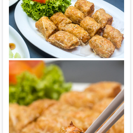
ใหญ่
ที่สุด
ใน
โลก
กับ
โรง
แรม
ฮอ
ลิ
เดย์
อินน์
เชียงใหม่
PANDA
TIME
: