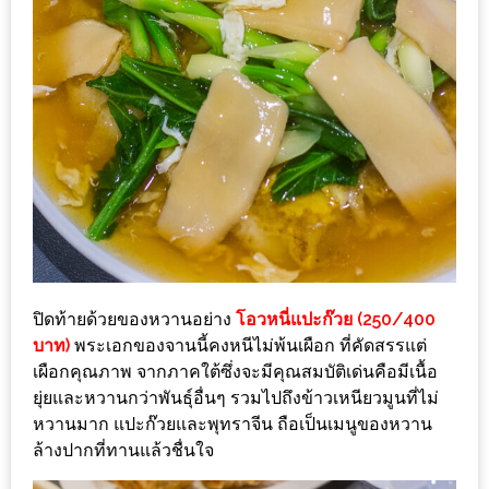
กับ
แผนที่
ร้าน
หมู
กระทะ
ทั่ว
เชียงใหม่
งบ
ไม่
บาน
ปิดท้ายด้วยของหวานอย่าง
โอวหนี่แปะก๊วย (250/400
ปลาย
บาท)
พระเอกของจานนี้คงหนีไม่พ้นเผือก ที่คัดสรรแต่
อิ่ม
เผือกคุณภาพ จากภาคใต้ซึ่งจะมีคุณสมบัติเด่นคือมีเนื้อ
ชิ
ยุ่ยและหวานกว่าพันธุ์อื่นๆ รวมไปถึงข้าวเหนียวมูนที่ไม่
ลล์
หวานมาก แปะก๊วยและพุทราจีน ถือเป็นเมนูของหวาน
ไม่
ล้างปากที่ทานแล้วชื่นใจ
เกิน