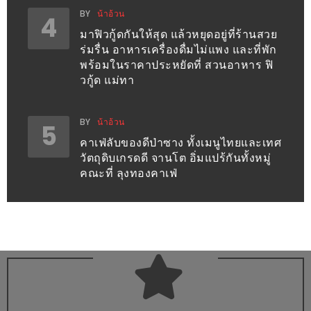
BY
น้าอ้วน
เด็ด
4
มาฟิวกู้ดกันให้สุด แล้วหยุดอยู่ที่ร้านสวย
สำหรับ
ร่มรื่น อาหารเครื่องดื่มไม่แพง และที่พัก
คุณ
พร้อมในราคาประหยัดที่ สวนอาหาร ฟิ
แม่
วกู้ด แม่ทา
ที่รัก
2560
BY
น้าอ้วน
5
คาเฟ่ลับของดีป่าซาง ทั้งเมนูไทยและเทศ
สบาย
วัตถุดิบเกรดดี จานโต อิ่มแปร้กันทั้งหมู่
ใจ๋…
คณะที่ ลุงทองคาเฟ่
สไตล์
นิมมาน
(ดี
คอน
โด
นิม)
เชียงใหม่