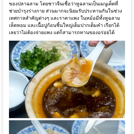
–
ของปลาฉลาม โดยชาวจีนเชื่อว่าหูฉลามเป็นเมนูเด็ดที่
ช็อป
ช่วยบำรุงร่างกาย ส่วนมากจะนิยมรับประทานกันในช่วง
ฟิน
เทศกาลสำคัญต่างๆ และราคาแพง ในหม้อมีทั้งหูฉลาม
กิน
เห็ดหอม และเนื้อปูก้อนชิ้นใหญ่เต็มปากเต็มคำ เรียกได้
เลยว่าไม่ต้องจ่ายแพง แต่ก็สามารถทานของอร่อยได้
เพลิน
HFG
E-
NEWS
GAME
(SABAI
SEAFOOD)
HOMEPRO
FAIR
2017
เชียงใหม่