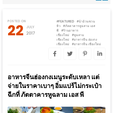
WONGNAI.COM
#มา
เดิน
นโยบาย
POSTED ON
FEATURED
น้าอ้วนชวน
#
#
22
เล่น
หิว
ภัตตาคารหูฉลาม เอส
#
JULY
ความ
พี
ร้านอาหาร
#
กัน
2017
เป็น
เชียงใหม่
หูฉลาม
#
มั้ย
เชียงใหม่
อาหารจีน ฮ่องกง
#
ส่วน
เชียงใหม่
อาหารจีน เชียงใหม่
#
ใน
ตัว
ฐานะ
อะไร
ก็ได้
…
อาหารจีนฮ่องกงเมนูระดับเหลา แต่
งาน
จ่ายในราคาเบาๆ อิ่มแปร้ไม่กระเป๋า
เดียว
ฉีกที่ ภัตตาคารหูฉลาม เอส พี
ที่
ครบ
ครั้ง