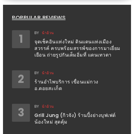
รับ
ประทาน
POPPULAR REVIEWS
อาหาร
มูลค่า
BY
น้าอ้วน
1,000
1
จุดเช็คอินแห่งใหม่ ดินแดนแห่งเมือง
บาท
สวรรค์ ครบพร้อมสรรพ์ของการมาเยี่ยม
ฟรี
เยือน ถ่ายรูปกันเต็มอิ่มที่ แดนเทวดา
3
รางวัล
BY
น้าอ้วน
2
ร้านอำไพบริการ เขื่อนแม่กวง
วัน
อ.ดอยสะเก็ด
แม่
สุด
BY
น้าอ้วน
พิเศษ
3
Grill Jung (กิวจัง) ร้านปิ้งย่างบุฟเฟต์
โปร
น้องใหม่ สุดคุ้ม
โม
ชั่น