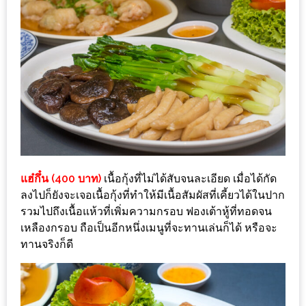
MAPS
MY
ACCOUNT
NEW
FACEBOOK
TIMELINE
POLICY
แฮ๋กึ๋น (400 บาท)
เนื้อกุ้งที่ไม่ได้สับจนละเอียด เมื่อได้กัด
OKTOBERFEST
ลงไปก็ยังจะเจอเนื้อกุ้งที่ทำให้มีเนื้อสัมผัสที่เคี้ยวได้ในปาก
ครั้ง
รวมไปถึงเนื้อแห้วที่เพิ่มความกรอบ ฟองเต้าหู้ที่ทอดจน
ที่
เหลืองกรอบ ถือเป็นอีกหนึ่งเมนูที่จะทานเล่นก็ได้ หรือจะ
2
ทานจริงก็ดี
เทศกาล
เบียร์
ที่