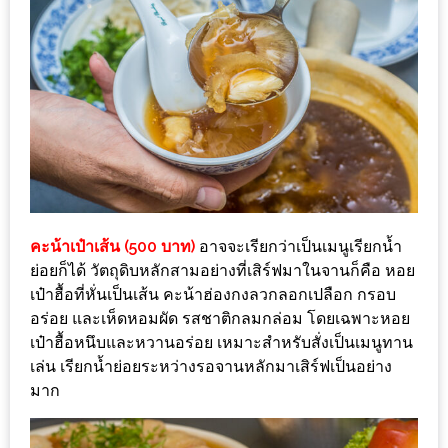
งาน
เดียว
ทั้ง
ช้อป
กิน
เที่ยว
พร้อม
โปร
โม
คะน้าเป๋าเส้น (500 บาท)
อาจจะเรียกว่าเป็นเมนูเรียกน้ำ
ชั่น
ย่อยก็ได้ วัตถุดิบหลักสามอย่างที่เสิร์ฟมาในจานก็คือ หอย
สำหรับ
เป๋าฮื้อที่หั่นเป็นเส้น คะน้าฮ่องกงลวกลอกเปลือก กรอบ
อร่อย และเห็ดหอมผัด รสชาติกลมกล่อม โดยเฉพาะหอย
คน
เป๋าฮื้อหนึบและหวานอร่อย เหมาะสำหรับสั่งเป็นเมนูทาน
รัก
เล่น เรียกน้ำย่อยระหว่างรอจานหลักมาเสิร์ฟเป็นอย่าง
บ้าน
มาก
มากมาย