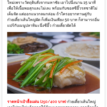
ใหม่เพราะวัตถุดิบสั่งจากมหาชัย เอาไปนึ่งนาน 15 นาที
หิว
เพื่อให้เนื้อพอสุกและไม่เละ พร้อมกับซอสซีอิ๊วรสชาติไม่
เค็มจัด แต่ออกแนวกลมกล่อม ถ้าใครอยากทานคู่กับ
ข้าว
ก๋วยเตี๋ยวเส้นใหญ่ผัด ก็เพิ่มเงินเพียง 50 บาท ก็สามารถอิ่ม
อะไร
แปร้กับเมนูปลาหิมะนึ่งซีอิ๊ว ก๋วยเตี๋ยวผัดได้
เอ่ย
อร่อย
ที่สุด?
งาน
แฟร์
เรื่อง
บ้าน
ที่
ทุก
คน
ต้อง
ราดหน้าเป๋าฮื้อแผ่น (250/400 บาท)
ก๋วยเตี๋ยวเส้นใหญ่