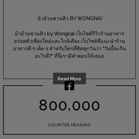
ส่วนลด
น้าอ้วนชวนหิว BY WONGNAI
พิเศษ
ร้าน
น้าอ้วนชวนหิว by Wongnai เว็บไซต์รีวิวร้านอาหาร
อาหาร
อร่อยทั่วเชียงใหม่และใกล้เคียง เว็บไซต์ที่แนะนำร้าน
ใน
อาหารดี ๆ เด็ด ๆ สำหรับใครที่คิดทุกวันว่า "วันนี้จะกิน
เชียงใหม่
อะไรดี?" ที่นี่เรามีคำตอบให้เสมอ
หนาว
นัก
Read More
ใช่
ไหม?
,
8
0
0
0
0
0
แวะ
ไป
ผิง
COUNTER HEADING
ไฟ