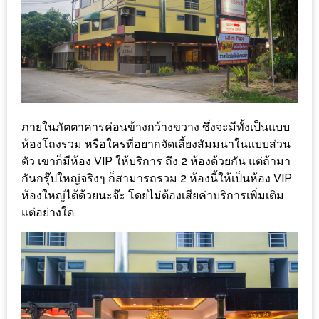
ลอง
ถนน
คน
เดิน
วัน
อาทิตย์
ท่าแพ
ภายในภัตตาคารค่อนข้างกว้างขวาง ซึ่งจะมีทั้งเป็นแบบ
เชียงใหม่
ห้องโถงรวม หรือใครที่อยากจัดเลี้ยงสัมมนาในแบบส่วน
ตัว เขาก็มีห้อง VIP ให้บริการ ถึง 2 ห้องด้วยกัน แต่ถ้ามา
CART
กันกรุ๊ปใหญ่จริงๆ ก็สามารถรวม 2 ห้องนี้ให้เป็นห้อง VIP
ห้องใหญ่ได้ด้วยนะจ๊ะ โดยไม่ต้องเสียค่าบริการเพิ่มเติม
CHECKOUT
แต่อย่างใด
DRAFT
–
บาร์บีคิว
สาว