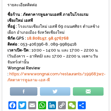
น้า
รายละเอียดติดต่อ
อ้วน
ชื่อร้าน
: ภัตตาคารหูฉลามเอสพี ภายในโรงแรม
ติดต่อ
เชียงใหม่ เอสพี
น้า
ที่อยู่
:
โรงแรมเชียงใหม่ เอสพี 69 ถนนศศิธร ตำบลช้าง
เผือก อำเภอเมือง จังหวัดเชียงใหม่
อ้วน
พิกัด
GPS :
18.808197, 98.976768
ติดต่อ
:
053-406396-8 , 089-9989418
น้า
เวลาเปิด-ปิด :
10:00 – 14:00 น. และ 17:00 – 22:00 น.
อ้วน
(วันอังคาร – อาทิตย์) และ 17:00 – 22:00 น. เฉพาะวัน
ชวน
จันทร์เท่านั้น
คุย
Wongnai Review
:
https://www.wongnai.com/restaurants/199683wz-
นโยบาย
ภัตตาคารหูฉลาม-เอส-พี
ความ
เป็น
ส่วน
Facebook
Twitter
Email
WhatsApp
LinkedIn
Copy
WeChat
Share
ตัว