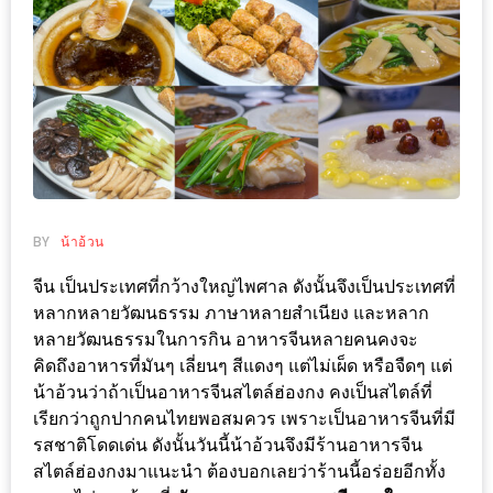
ช้อป
ชิ
ลล์
ชิม
ที่
HIMMA
MARKET
FESTIVAL
BY
น้าอ้วน
10
จีน เป็นประเทศที่กว้างใหญ่ไพศาล ดังนั้นจึงเป็นประเทศที่
หลากหลายวัฒนธรรม ภาษาหลายสำเนียง และหลาก
ร้าน
หลายวัฒนธรรมในการกิน อาหารจีนหลายคนคงจะ
พ่อ
คิดถึงอาหารที่มันๆ เลี่ยนๆ สีแดงๆ แต่ไม่เผ็ด หรือจืดๆ แต่
ค้า
น้าอ้วนว่าถ้าเป็นอาหารจีนสไตล์ฮ่องกง คงเป็นสไตล์ที่
แซ่บ
เรียกว่าถูกปากคนไทยพอสมควร เพราะเป็นอาหารจีนที่มี
แม่ค้า
รสชาติโดดเด่น ดังนั้นวันนี้น้าอ้วนจึงมีร้านอาหารจีน
สวย
สไตล์ฮ่องกงมาแนะนำ ต้องบอกเลยว่าร้านนี้อร่อยอีกทั้ง