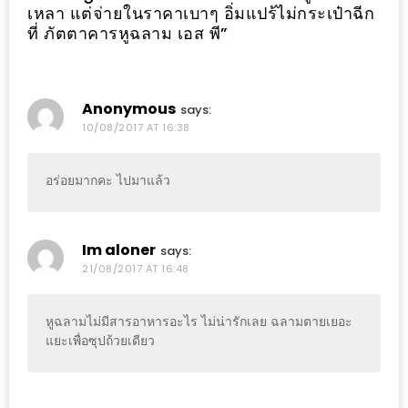
แห่ง
เหลา แต่จ่ายในราคาเบาๆ อิ่มแปร้ไม่กระเป๋าฉีก
ที่ ภัตตาคารหูฉลาม เอส พี
”
ชาติ
2557
ร้าน
Anonymous
says:
หมู
10/08/2017 AT 16:38
กระทะ
ทั่ว
อร่อยมากคะ ไปมาแล้ว
เชียงใหม่
TOP30
Im aloner
says:
ราคา
21/08/2017 AT 16:48
ไม่
เกิน
หูฉลามไม่มีสารอาหารอะไร ไม่น่ารักเลย ฉลามตายเยอะ
200
แยะเพื่อซุปถ้วยเดียว
บาท
รีวิว