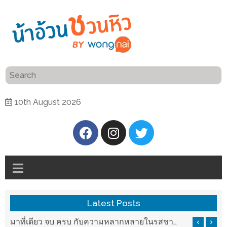
ร้าน
“เป็น
อาหาร
แสน”
แนะนำ
[PR]
10th August 2026
อิ่ม
เลือก
ร้าน
รับ
อาหาร
โชค
ที่
ที่
ต้องการ
โรงแรม
ศิริ
ติดต่อ
ปัน
Latest Posts
น้า
นาฯ
อ้วน
รสชาติที่ Chez Nous สันกำแพง
มาที่เดียว จบ ครบ กับความหลากหลายในรสชาติที่นำมาจากทั่วเมืองจีนที่ HAN The Chinese Cuisine
เชียงใหม่