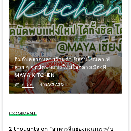
1
พา
เพื่อน
มา
ม่วน
กั๋น
อิ่มกับหลากหลายร้านค้า ชิลกับโซนคาเฟ่
บน
สวย ๆ จุดนัดพบแห่งใหม่ใจกลางเมืองที่
INSTAGRAM
MAYA KITCHEN
รวม
BY
น้าอ้วน
4 YEARS AGO
โปร
โม
ชั่
COMMENT
นวัน
แม่
2 thoughts on “
อาหารจีนฮ่องกงเมนูระดับ