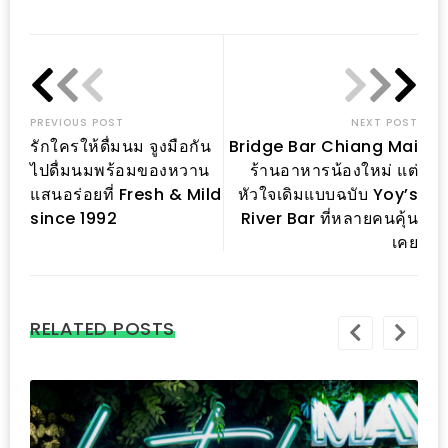
Link
นโยบาย
ความ
เป็น
ส่วน
PREVIOUS POST
NEXT POST
ตัว
รักใครให้ดื่มนม จูงมือกัน
Bridge Bar Chiang Mai
ไปดื่มนมพร้อมของหวาน
ร้านอาหารน้องใหม่ แต่
ประกาศ
แสนอร่อยที่ Fresh & Mild
หัวใจเดิมแบบฉบับ Yoy’s
since 1992
River Bar ที่หลายคนคุ้น
ผล
เคย
ผู้
โชค
ดี
RELATED POSTS
กับ
น้า
อ้วน
ครั้ง
ที่