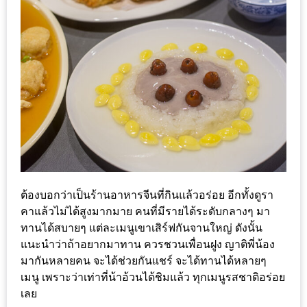
200
บาท
ชี้
เบาะแส
ความ
อร่อย
ตาม
รอย
ต้องบอกว่าเป็นร้านอาหารจีนที่กินแล้วอร่อย อีกทั้งดูรา
น้า
คาแล้วไม่ได้สูงมากมาย คนที่มีรายได้ระดับกลางๆ มา
อ้วน
ทานได้สบายๆ แต่ละเมนูเขาเสิร์ฟกันจานใหญ่ ดังนั้น
ชวน
แนะนำว่าถ้าอยากมาทาน ควรชวนเพื่อนฝูง ญาติพี่น้อง
หิว
มากันหลายคน จะได้ช่วยกันแชร์ จะได้ทานได้หลายๆ
เมนู เพราะว่าเท่าที่น้าอ้วนได้ชิมแล้ว ทุกเมนูรสชาติอร่อย
ติดต่อ
เลย