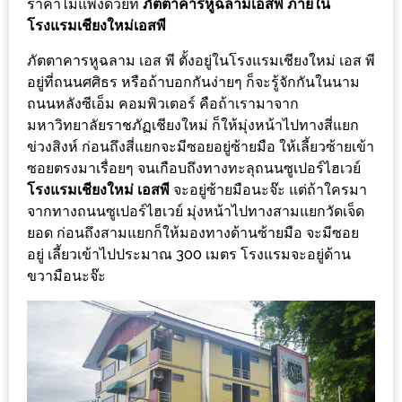
ราคาไม่แพงด้วยที่
ภัตตาคารหูฉลามเอสพี
ภายใน
ร้าน
โรงแรมเชียงใหม่เอสพี
รวย
เสน่ห์
ภัตตาคารหูฉลาม เอส พี ตั้งอยู่ในโรงแรมเชียงใหม่ เอส พี
ของ
อยู่ที่ถนนศศิธร หรือถ้าบอกกันง่ายๆ ก็จะรู้จักกันในนาม
ถนนหลังซีเอ็ม คอมพิวเตอร์ คือถ้าเรามาจาก
เชียงใหม่
มหาวิทยาลัยราชภัฏเชียงใหม่ ก็ให้มุ่งหน้าไปทางสี่แยก
ที่
ข่วงสิงห์ ก่อนถึงสี่แยกจะมีซอยอยู่ซ้ายมือ ให้เลี้ยวซ้ายเข้า
ต้อง
ซอยตรงมาเรื่อยๆ จนเกือบถึงทางทะลุถนนซูเปอร์ไฮเวย์
ไป
โรงแรมเชียงใหม่ เอสพี
จะอยู่ซ้ายมือนะจ๊ะ แต่ถ้าใครมา
ลอง
จากทางถนนซูเปอร์ไฮเวย์ มุ่งหน้าไปทางสามแยกวัดเจ็ด
ยอด ก่อนถึงสามแยกก็ให้มองทางด้านซ้ายมือ จะมีซอย
16
อยู่ เลี้ยวเข้าไปประมาณ 300 เมตร โรงแรมจะอยู่ด้าน
ขวามือนะจ๊ะ
ร้าน
อร่อย
ที่
ต้อง
มา