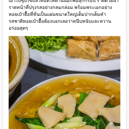
มา
เอาไปชุบไข่แล้วทอดให้ด้านนอกพอสุกกรอบ ราดด้วยน้ำ
ราดหน้าที่ปรุงรสอย่างกลมกล่อม พร้อมพระเอกอย่าง
พบ
หอยเป๋าฮื้อที่หั่นเป็นแผ่นขนาดใหญ่เต็มปากเต็มคำ
สินค้า
รสชาติหอยเป๋าฮื้อต้องบอกเลยว่าหนึบหนับและหวาน
เรื่อง
อร่อยสุดๆ
บ้าน
คุ้ม
ครบ
จบ
ที่
เดียว
HOMEPRO
FAIR
2017
เชียงใหม่
จัด
เต็ม