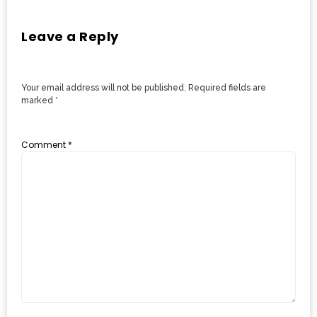
ดี
Leave a Reply
กับ
วงใน
แจก
Your email address will not be published.
Required fields are
ฟรี
marked
*
LINE
GIFTCODE!
Comment
*
ลายแทง
ความ
อร่อย
ทั่ว
เชียงใหม่
ลุ้น
บัตร