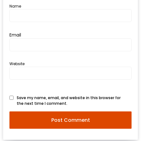
รับ
Name
ประทาน
บุฟเฟ่ต์
ฟรี
Email
ที่
LE
CRYSTAL
เชียงใหม่
Website
ฟรี
2
ท่าน
Save my name, email, and website in this browser for
the next time I comment.
ลุ้น
รับ
GIFT
VOUCHER