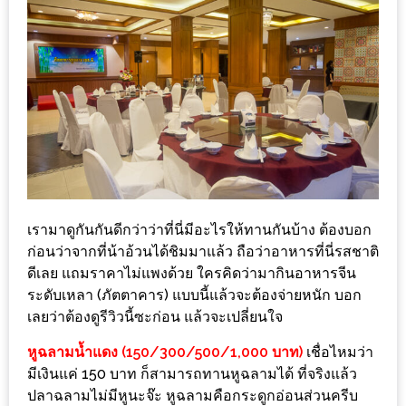
DISH
EVENT
ที่
ต้อง
ห้าม
พลาด
สำหรับ
ฤดู
หนาว
เรามาดูกันกันดีกว่าว่าที่นี่มีอะไรให้ทานกันบ้าง ต้องบอก
ก่อนว่าจากที่น้าอ้วนได้ชิมมาแล้ว ถือว่าอาหารที่นี่รสชาติ
นี้
ดีเลย แถมราคาไม่แพงด้วย ใครคิดว่ามากินอาหารจีน
กับ
ระดับเหลา (ภัตตาคาร) แบบนี้แล้วจะต้องจ่ายหนัก บอก
PING
เลยว่าต้องดูรีวิวนี้ซะก่อน แล้วจะเปลี่ยนใจ
FAI
หูฉลามน้ำแดง (150/300/500/1,000 บาท)
เชื่อไหมว่า
FESTIVAL
มีเงินแค่ 150 บาท ก็สามารถทานหูฉลามได้ ที่จริงแล้ว
2
ปลาฉลามไม่มีหูนะจ๊ะ หูฉลามคือกระดูกอ่อนส่วนครีบ