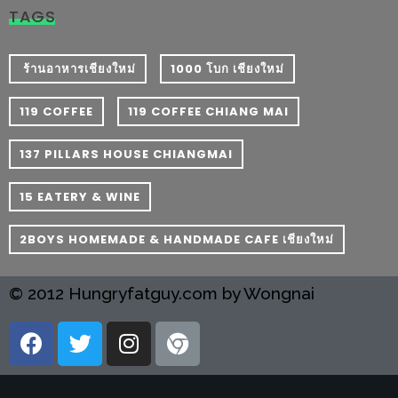
อุ่นๆ
TAGS
ปิ้ง
มาร์ช
​ ร้านอาหารเชียงใหม่
1000 โบก เชียงใหม่
เมล
โล่
119 COFFEE
119 COFFEE CHIANG MAI
พร้อม
ชิม
137 PILLARS HOUSE CHIANGMAI
และ
15 EATERY & WINE
ช้อป
ที่
2BOYS HOMEMADE & HANDMADE CAFE เชียงใหม่
เดียว
ครบ
© 2012 Hungryfatguy.com by Wongnai
ที่
งาน
LEO
PRESENTS