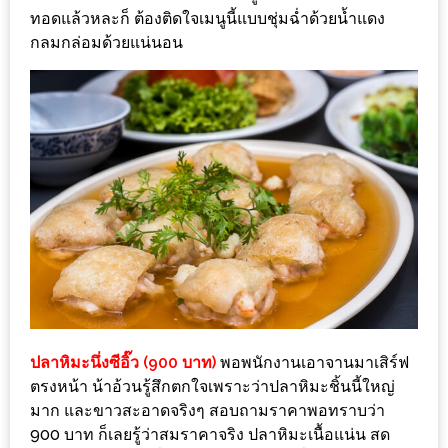
ทอดแล้วหละก็ ต้องติดใจเมนูนี้แบบชุ่มฉ่ำด้วยน้ำแดง
ชม
กลมกล่อมด้วยแน่นอน
มาก
ที่สุด
ประจำ
ปี
2557
กิจกรรม
ชิง
รางวัล
กับ
สมาชิก
ENEWS
ปลาหิมะนึ่งซีอิ๊ว (900 บาท)
พอพนักงานเอาจานมาเสิร์ฟ
น้า
ตรงหน้า น้าอ้วนรู้สึกตกใจเพราะว่าปลาหิมะชิ้นนี้ใหญ่
อ้วน
มาก และขาวสะอาดจริงๆ สอบถามราคาพอทราบว่า
ชวน
900 บาท ก็เลยรู้ว่าสมราคาจริง ปลาหิมะเนื้อแน่น สด