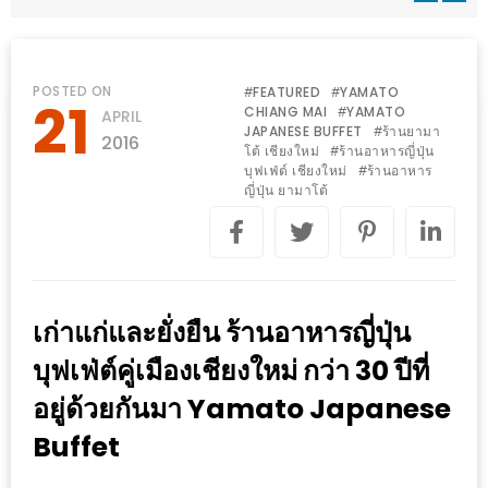
WONGNAI.COM
#มา
เดิน
นโยบาย
POSTED ON
FEATURED
YAMATO
#
#
21
เล่น
CHIANG MAI
YAMATO
#
APRIL
ความ
JAPANESE BUFFET
ร้านยามา
#
กัน
2016
เป็น
โต้ เชียงใหม่
ร้านอาหารญี่ปุ่น
#
มั้ย
บุฟเฟ่ต์ เชียงใหม่
ร้านอาหาร
#
ส่วน
ญี่ปุ่น ยามาโต้
ใน
ตัว
ฐานะ
อะไร
ก็ได้
…
เก่าแก่และยั่งยืน ร้านอาหารญี่ปุ่น
งาน
บุฟเฟ่ต์คู่เมืองเชียงใหม่ กว่า 30 ปีที่
เดียว
อยู่ด้วยกันมา Yamato Japanese
ที่
Buffet
ครบ
ครั้ง