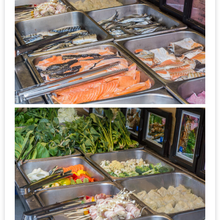
200
บาท
ชี้
เบาะแส
ความ
อร่อย
ตาม
รอย
น้า
อ้วน
ชวน
หิว
ติดต่อ