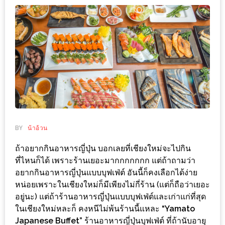
ช้อป
ชิ
ลล์
ชิม
ที่
HIMMA
MARKET
FESTIVAL
BY
น้าอ้วน
10
ร้าน
ถ้าอยากกินอาหารญี่ปุ่น บอกเลยที่เชียงใหม่จะไปกิน
พ่อ
ที่ไหนก็ได้ เพราะร้านเยอะมากกกกกกก แต่ถ้าถามว่า
ค้า
อยากกินอาหารญี่ปุ่นแบบบุฟเฟ่ต์ อันนี้ก็คงเลือกได้ง่าย
หน่อยเพราะในเชียงใหม่ก็มีเพียงไม่กี่ร้าน (แต่ก็ถือว่าเยอะ
แซ่บ
อยู่นะ) แต่ถ้าร้านอาหารญี่ปุ่นแบบบุฟเฟ่ต์และเก่าแก่ที่สุด
แม่ค้า
ในเชียงใหม่หละก็ คงหนีไม่พ้นร้านนี้แหละ
“Yamato
สวย
Japanese Buffet”
ร้านอาหารญี่ปุ่นบุฟเฟ่ต์ ที่ถ้านับอายุ