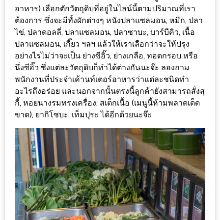
มา
อาหาร) เลือกตักวัตถุดิบที่อยู่ในไลน์นี้ตามปริมาณที่เรา
พบ
ต้องการ ซึ่งจะมีทั้งผักต่างๆ หนังปลาแซลมอน, หมึก, ปลา
สินค้า
ไข่, ปลาดอลลี่, ปลาแซลมอน, ปลาซาบะ, บาร์บีคิว, เนื้อ
เรื่อง
ปลาแซลมอน, เกี๊ยว ฯลฯ แล้วให้เราเลือกว่าจะให้ปรุง
บ้าน
อย่างไรไม่ว่าจะเป็น ย่างซีอิ๊ว, ย่างเกลือ, ทอดกรอบ หรือ
นึ่งซีอิ๊ว ซึ่งแต่ละวัตถุดิบก็ทำได้ต่างกันนะจ๊ะ ลองถาม
คุ้ม
พนักงานที่ประจำเค้านท์เตอร์อาหารว่าแต่ละชนิดทำ
ครบ
อะไรถึงอร่อย และนอกจากนั้นตรงนี้ลูกค้ายังสามารถสั่งสุ
จบ
กี้, หอยนางรมทรงเครื่อง, สเต็กเนื้อ (เมนูนี้ห้ามพลาดเด็ด
ที่
ขาด), ยากิโซบะ, เท็มปุระ ได้อีกด้วยนะจ๊ะ
เดียว
HOMEPRO
FAIR
2017
เชียงใหม่
จัด
เต็ม