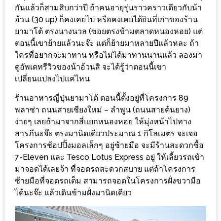
ร้าน
กันแล้วก็สามสิบกว่าปี ถ้าคนอายุรุ่นราวคราวเดียวกับน้า
รวย
อ้วน (30 up) ก็คงเคยไป หรือคงเคยได้ยินที่เก่าของร้าน
เสน่ห์
ยามาโต้ ตรงนางนวล (ซอยตรงข้ามตลาดหนองหอย) แต่
ตอนนี้เขาย้ายแล้วนะจ๊ะ แต่ก็ย้ายมาหลายปีแล้วหละ ถ้า
ของ
ใครที่อยากจะมาทาน หรือไม่ได้มาทานนานแล้ว ลองมา
เชียงใหม่
ดูอัพเดทรีวิวของน้าอ้วนสิ จะได้รู้ว่าตอนนี้เขา
ที่
เปลี่ยนแปลงไปแค่ไหน
ต้อง
ร้านอาหารญี่ปุ่นยามาโต้ ตอนนี้ตั้งอยู่ที่โครงการ 89
ไป
พลาซ่า ถนนสายเชียงใหม่ – ลำพูน (ถนนสายต้นยาง)
ลอง
ง่ายๆ เลยถ้ามาจากสี่แยกหนองหอย ให้มุ่งหน้าไปทาง
สารภีนะจ๊ะ ตรงมานิดเดียวประมาณ 1 กิโลเมตร จะเจอ
16
โครงการช้อปปิ้งมอลเล็กๆ อยู่ซ้ายมือ จะมีร้านสะดวกซื้อ
ร้าน
7-Eleven และ Tesco Lotus Express อยู่ ให้เลี้ยวรถเข้า
อร่อย
มาจอดได้เลยจ้า ที่จอดรถสะดวกสบาย แต่ถ้าโครงการ
ที่
ซ้ายมือที่จอดรถเต็ม สามารถจอดในโครงการฝั่งขวามือ
ได้นะจ๊ะ แล้วเดินข้ามฝั่งมานิดเดียว
ต้อง
มา