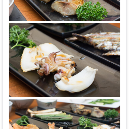
ะ
สุด
เด็ด
ที่
AIKO
(THE
UP,
RAMA
3)
อาหาร
โดน
ใจ
ภาพ
ใส
ปิ๊