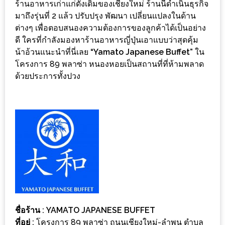
300
ร้านอาหารเก่าแก่ดั้งเดิมของเชียงใหม่ ร้านนี้ดำเนินธุรกิจ
มาถึงรุ่นที่ 2 แล้ว ปรับปรุง พัฒนา เปลี่ยนแปลงในด้าน
บาท
ต่างๆ เพื่อตอบสนองความต้องการของลูกค้าได้เป็นอย่าง
ดี ใครที่กำลังมองหาร้านอาหารญี่ปุ่นเอาแบบว่าสุดคุ้ม
เกี่ยว
น้าอ้วนแนะนำที่นี่เลย
“Yamato Japanese Buffet”
ใน
กับ
โครงการ 89 พลาซ่า หนองหอยเป็นสถานที่ที่ห้ามพลาด
เว็บ
ด้วยประการทั้งปวง
น้า
อ้วน
ชวน
หิว
เจ้าของ
ร้าน
แนะนำ
ร้าน
ชื่อร้าน : YAMATO JAPANESE BUFFET
เพื่อน
ที่อยู่ :
โครงการ 89 พลาซ่า ถนนเชียงใหม่-ลำพูน ตำบล