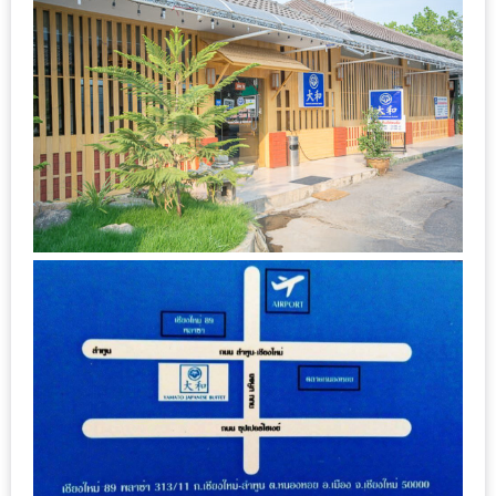
ลอง
ถนน
คน
เดิน
วัน
อาทิตย์
ท่าแพ
เชียงใหม่
CART
CHECKOUT
DRAFT
–
บาร์บีคิว
สาว