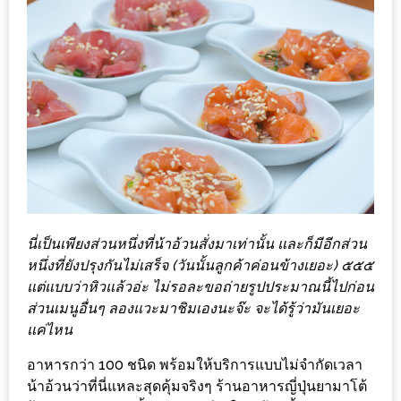
อั้น
กิน
ไม่
ยั้ง
หมู
กระทะ
&
ทะเล
เผา
เชียงใหม่
นี่เป็นเพียงส่วนหนึ่งที่น้าอ้วนสั่งมาเท่านั้น และก็มีอีกส่วน
งบ
หนึ่งที่ยังปรุงกันไม่เสร็จ (วันนั้นลูกค้าค่อนข้างเยอะ) ๕๕๕
ไม่
แต่แบบว่าหิวแล้วอ่ะ ไม่รอละขอถ่ายรูปประมาณนี้ไปก่อน
บาน
ส่วนเมนูอื่นๆ ลองแวะมาชิมเองนะจ๊ะ จะได้รู้ว่ามันเยอะ
แค่ไหน
ปลาย
ไม่
อาหารกว่า 100 ชนิด พร้อมให้บริการแบบไม่จำกัดเวลา
เกิน
น้าอ้วนว่าที่นี่แหละสุดคุ้มจริงๆ ร้านอาหารญี่ปุ่นยามาโต้