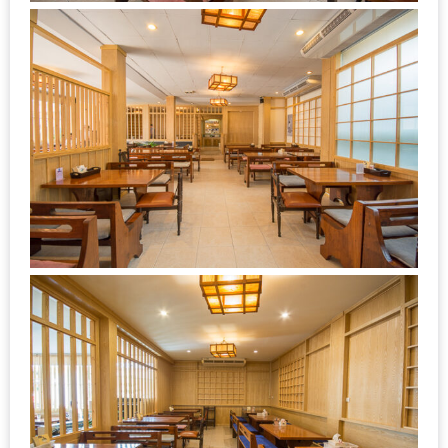
–
ช็อป
ฟิน
กิน
เพลิน
HFG
E-
NEWS
GAME
(SABAI
SEAFOOD)
HOMEPRO
FAIR
2017
เชียงใหม่