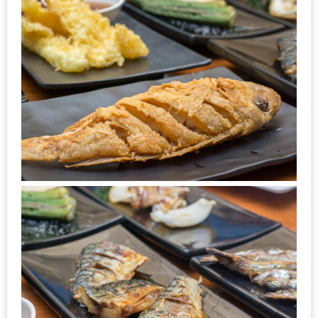
PINGFAI
FESTIVAL
3
อาหาร
ญี่ปุ่น
ระดับ
พรีเมียม
พร้อม
สุ
กี้
เนื้อ
หมู
ดำ
คู
โร
บูต