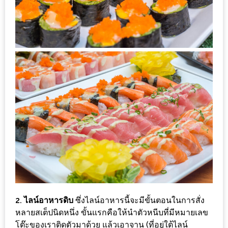
หิว
ข้าว
อะไร
เอ่ย
อร่อย
ที่สุด?
งาน
แฟร์
เรื่อง
บ้าน
ที่
ทุก
คน
2. ไลน์อาหารดิบ
ซึ่งไลน์อาหารนี้จะมีขั้นตอนในการสั่ง
หลายสเต็ปนิดหนึ่ง ขั้นแรกคือให้นำตัวหนีบที่มีหมายเลข
ต้อง
โต๊ะของเราติดตัวมาด้วย แล้วเอาจาน (ที่อยู่ใต้ไลน์