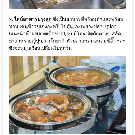
น้า
อ้วน
3. ไลน์อาหารปรุงสุก
ซึ่งเป็นอาหารที่พร้อมตักและพร้อม
ติดต่อ
ทาน เช่นข้าว+แกงกะหรี่, ไข่ตุ๋น, กะเพราะปลา, ซุปกา
น้า
(แนะนำห้ามพลาดเด็ดขาด), ซุปมิโสะ, ผัดผักต่างๆ, สลัด,
อ้วน
ยำสาหร่ายญี่ปุ่น, ทาโกยากิ, หัวปลาแซลมอนต้มซีอิ๊ว ฯลฯ
ซึ่งจะหมุนเวียนเปลี่ยนไปทุกวัน
น้า
อ้วน
ชวน
คุย
นโยบาย
ความ
เป็น
ส่วน
ตัว