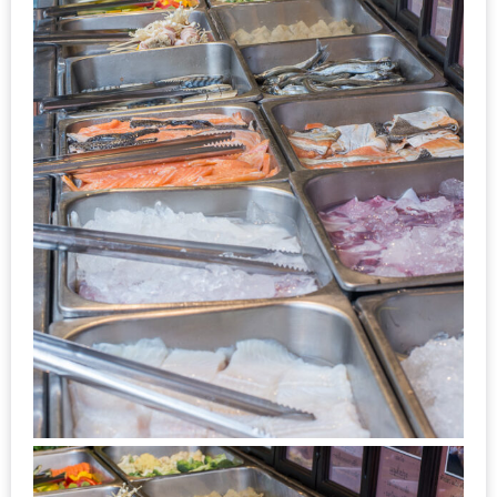
กับ
แผนที่
ร้าน
หมู
กระทะ
ทั่ว
เชียงใหม่
งบ
ไม่
บาน
ปลาย
อิ่ม
ชิ
ลล์
ไม่
เกิน