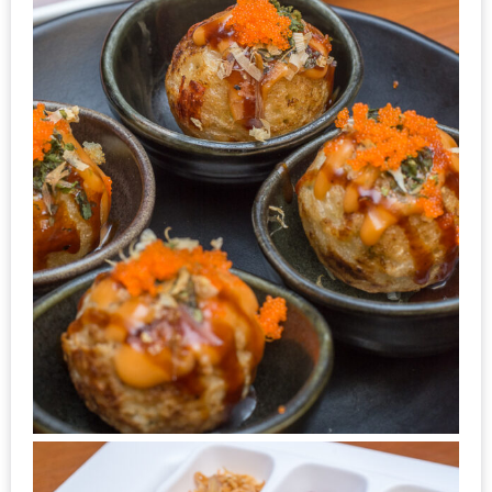
รับ
ประทาน
อาหาร
มูลค่า
1,000
บาท
ฟรี
3
รางวัล
วัน
แม่
สุด
พิเศษ
โปร
โม
ชั่น