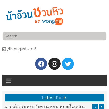
ร้าน
“เป็น
อาหาร
แสน”
แนะนำ
[PR]
7th August 2026
อิ่ม
เลือก
ร้าน
รับ
อาหาร
โชค
ที่
ที่
ต้องการ
โรงแรม
ศิริ
ติดต่อ
ปัน
Latest Posts
น้า
นาฯ
อ้วน
บ ครบ กับความหลากหลายในรสชาติที่นำมาจากทั่วเมืองจีนที่ HAN The Chinese Cuisine
แวะมาชิลยามเย็น กับจุดเช็คอินชมวิวดอยสุเทพสุดฟิน เครื่องดื่มและอาหารครบครันที่ Pool House
เชียงใหม่