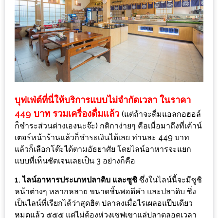
MAPS
MY
ACCOUNT
NEW
FACEBOOK
TIMELINE
บุฟเฟ่ต์ที่นี่ให้บริการแบบไม่จำกัดเวลา ในราคา
POLICY
449 บาท รวมเครื่องดื่มแล้ว
(แต่ถ้าจะดื่มแอลกอฮอล์
ก็ชำระส่วนต่างเองนะจ๊ะ) กติกาง่ายๆ คือเมื่อมาถึงที่เค้าน์
OKTOBERFEST
เตอร์หน้าร้านแล้วก็ชำระเงินได้เลย ท่านละ 449 บาท
ครั้ง
แล้วก็เลือกโต๊ะได้ตามอัธยาศัย โดยไลน์อาหารจะแยก
ที่
แบบที่เห็นชัดเจนเลยเป็น 3 อย่างก็คือ
2
1. ไลน์อาหารประเภทปลาดิบ และซูชิ
ซึ่งในไลน์นี้จะมีซูชิ
เทศกาล
หน้าต่างๆ หลากหลาย ขนาดชิ้นพอดีคำ และปลาดิบ ซึ่ง
เบียร์
เป็นไลน์ที่เรียกได้ว่าสุดฮิต ปลาลงเมื่อไรเผลอแป๊บเดียว
ที่
หมดแล้ว ๕๕๕ แต่ไม่ต้องห่วงเชฟเขาแล่ปลาตลอดเวลา