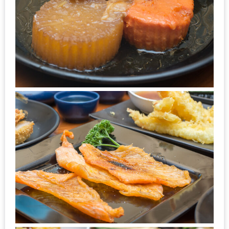
อุ่นๆ
ปิ้ง
มาร์ช
เมล
โล่
พร้อม
ชิม
และ
ช้อป
ที่
เดียว
ครบ
ที่
งาน
LEO
PRESENTS