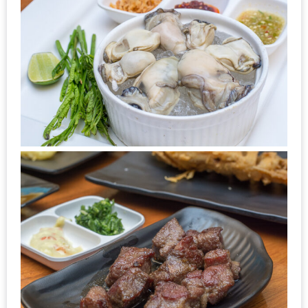
เด็ด
สำหรับ
คุณ
แม่
ที่รัก
2560
สบาย
ใจ๋…
สไตล์
นิมมาน
(ดี
คอน
โด
นิม)
เชียงใหม่