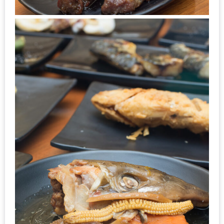
ส่วนลด
พิเศษ
ร้าน
อาหาร
ใน
เชียงใหม่
หนาว
นัก
ใช่
ไหม?
แวะ
ไป
ผิง
ไฟ