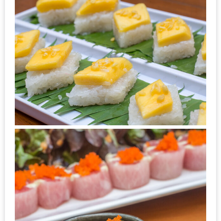
รับ
ประทาน
บุฟเฟ่ต์
ฟรี
ที่
LE
CRYSTAL
เชียงใหม่
ฟรี
2
ท่าน
ลุ้น
รับ
GIFT
VOUCHER