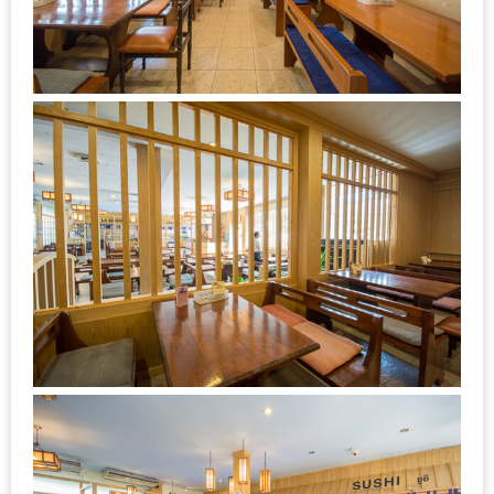
งาน
เดียว
ทั้ง
ช้อป
กิน
เที่ยว
พร้อม
โปร
โม
ชั่น
สำหรับ
คน
รัก
บ้าน
มากมาย