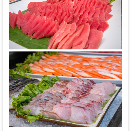
ทำไม
เรา
ไม่
ทำ
อาหาร
ทาน
เอง?
SHOP
TOP
10
รีวิว
ร้าน
อาหาร
ที่
เข้า