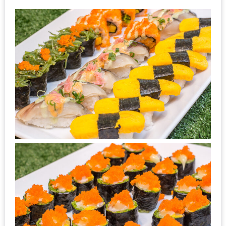
ชม
มาก
ที่สุด
ประจำ
ปี
2557
กิจกรรม
ชิง
รางวัล
กับ
สมาชิก
ENEWS
น้า
อ้วน
ชวน