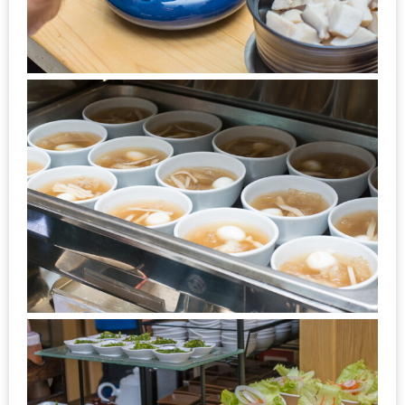
1
พา
เพื่อน
มา
ม่วน
กั๋น
บน
INSTAGRAM
รวม
โปร
โม
ชั่
นวัน
แม่