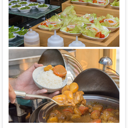
แห่ง
ชาติ
2557
ร้าน
หมู
กระทะ
ทั่ว
เชียงใหม่
TOP30
ราคา
ไม่
เกิน
200
บาท
รีวิว