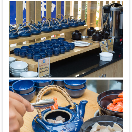
นโยบาย
ความ
เป็น
ส่วน
ตัว
ประกาศ
ผล
ผู้
โชค
ดี
กับ
น้า
อ้วน
ครั้ง
ที่