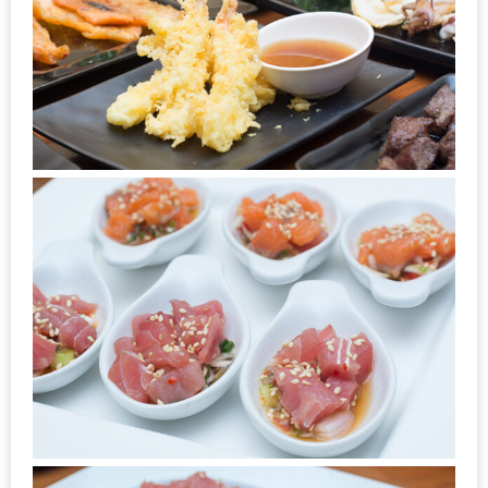
งด้วย
HUAWEI
G7
PLUS
สมา
ร์ท
โฟน
ที่
เอาใจ
ขา
กิน
โดย
เฉพาะ
อิ่ม
ไม่