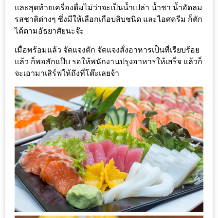
และสุดท้ายเครื่องดื่มไม่ว่าจะเป็นน้ำเปล่า น้ำชา น้ำอัดลม
ดี
รสชาติต่างๆ ซึ่งมีให้เลือกเกือบสิบชนิด และไอศครีม ก็ตัก
กับ
ได้ตามอัธยาศัยนะจ๊ะ
วงใน
เมื่อพร้อมแล้ว จัดแจงตัก จัดแจงสั่งอาหารเป็นที่เรียบร้อย
แจก
แล้ว ก็พอสักแป๊บ รอให้พนักงานปรุงอาหารให้เสร็จ แล้วก็
ฟรี
จะเอามาเสิร์ฟให้ถึงที่โต๊ะเลยจ้า
LINE
GIFTCODE!
ลายแทง
ความ
อร่อย
ทั่ว
เชียงใหม่
ลุ้น
บัตร