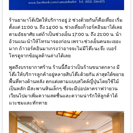
เหนือ
กับ
สลัด
ร้านยามาโต้เปิดให้บริการอยู่ 2 ช่วงด้วยกันก็คือเที่ยง เริ่ม
หนุ่ม
ตั้งแต่ 11:00 น. ถึง 14:00 น. ช่วงเที่ยงก็วอร์คอินมาได้เลย
ตามอัธยาศัย แต่ถ้าเป็นช่วงเย็น 17:00 น. ถึง 21:00 น. น้า
บ้านนา
อ้วนแนะนำให้โทรมาจองก่อน เพราะช่วงเย็นคนจะเยอะ
เมนู
มาก ถ้าวอร์คอินมาเกรงว่าอาจจะไม่มีโต๊ะนะจ๊ะ เบอร์
เด็ด
โทรดูจากข้อมูลด้านล่างได้เลย
จาก
พูดถึงบรรยากาศร้าน ร้านนี้ถือว่าเป็นร้านขนาดกลาง มี
ANNA
โต๊ะให้บริการลูกค้าอยู่หลายสิบโต๊ะด้วยกัน ล่าสุดได้ขยาย
FARM
พื้นที่ทางด้านหลัง ตกแต่งตามแบบสไตล์ญี่ปุ่นโดยใช้ไม้
ที่
เป็นหลัก มีสะพานหินเล็กๆ ซึ่งจะมีบ่อปลาคราฟว่ายวน
เอาชนะ
เวียนไปมาเพิ่มความสดชื่นและความน่ารักให้ลูกค้าได้
ใจ
แวะชมและทักทาย
กรรมการ
จาก
THE