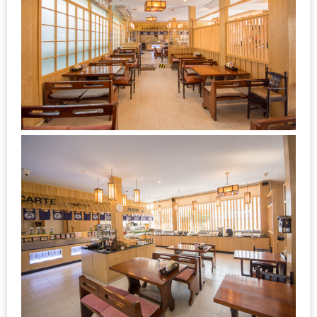
DISH
EVENT
ที่
ต้อง
ห้าม
พลาด
สำหรับ
ฤดู
หนาว
นี้
กับ
PING
FAI
FESTIVAL
2