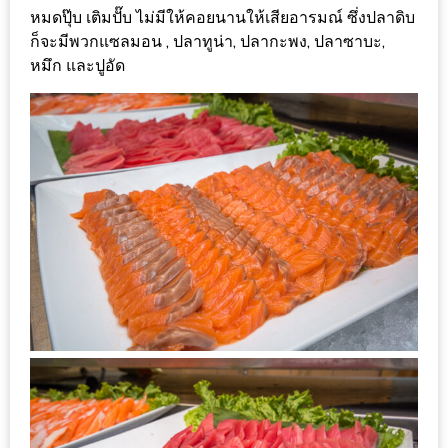
ใหญ่
หมดปุ๊บ เติมปั๊บ ไม่มีให้คอยนานให้เสียอารมณ์ ซึ่งปลาดิบ
ก็จะมีพวกแซลมอน , ปลาทูน่า, ปลากะพง, ปลาซาบะ,
ที่สุด
หมึก และปูอัด
ใน
โลก
กับ
โรง
แรม
ฮอ
ลิ
เดย์
อินน์
เชียงใหม่
PANDA
TIME
: