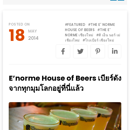
WONGNAI.COM
#มา
เดิน
นโยบาย
POSTED ON
FEATURED
THE E' NORME
#
#
18
เล่น
HOUSE OF BEERS
THE E'
#
MAY
ความ
NORME เชียงใหม่
ดิ เอ็น นอร์ เม่
#
กัน
2014
เป็น
เชียงใหม่
โรงเบียร์ เชียงใหม่
#
มั้ย
ส่วน
ใน
ตัว
ฐานะ
อะไร
E’norme House of Beers เบียร์ดัง
ก็ได้
…
จากทุกมุมโลกอยู่ที่นี่แล้ว
งาน
เดียว
ที่
ครบ
ครั้ง