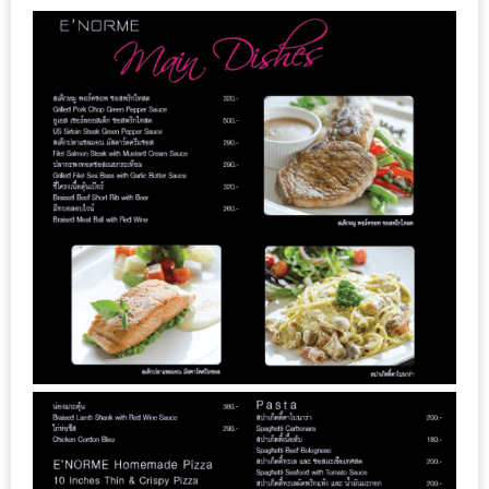
หิว
ข้าว
อะไร
เอ่ย
อร่อย
ที่สุด?
งาน
แฟร์
เรื่อง
บ้าน
ที่
ทุก
คน
ต้อง