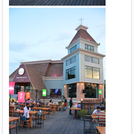
งาน
เดียว
ทั้ง
ช้อป
กิน
เที่ยว
พร้อม
โปร
โม
ชั่น
สำหรับ
คน
รัก
บ้าน
มากมาย