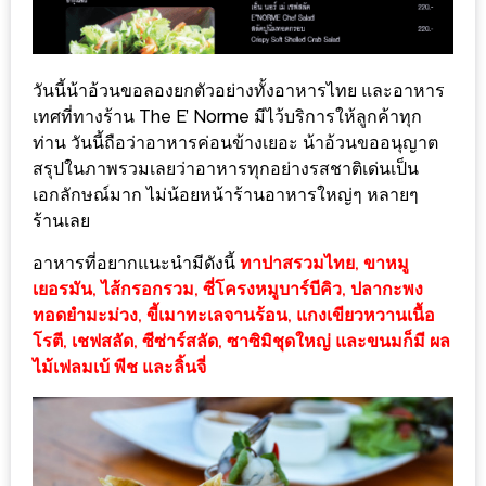
200
บาท
วันนี้น้าอ้วนขอลองยกตัวอย่างทั้งอาหารไทย และอาหาร
ชี้
เทศที่ทางร้าน The E’ Norme มีไว้บริการให้ลูกค้าทุก
เบาะแส
ท่าน วันนี้ถือว่าอาหารค่อนข้างเยอะ น้าอ้วนขออนุญาต
ความ
สรุปในภาพรวมเลยว่าอาหารทุกอย่างรสชาติเด่นเป็น
เอกลักษณ์มาก ไม่น้อยหน้าร้านอาหารใหญ่ๆ หลายๆ
อร่อย
ร้านเลย
ตาม
อาหารที่อยากแนะนำมีดังนี้
ทาปาสรวมไทย, ขาหมู
รอย
เยอรมัน, ไส้กรอกรวม, ซี่โครงหมูบาร์บีคิว, ปลากะพง
น้า
ทอดยำมะม่วง, ขี้เมาทะเลจานร้อน, แกงเขียวหวานเนื้อ
โรตี, เชฟสลัด, ซีซ่าร์สลัด, ซาซิมิชุดใหญ่ และขนมก็มี ผล
อ้วน
ไม้เฟลมเบ้ พีช และลิ้นจี่
ชวน
หิว
ติดต่อ