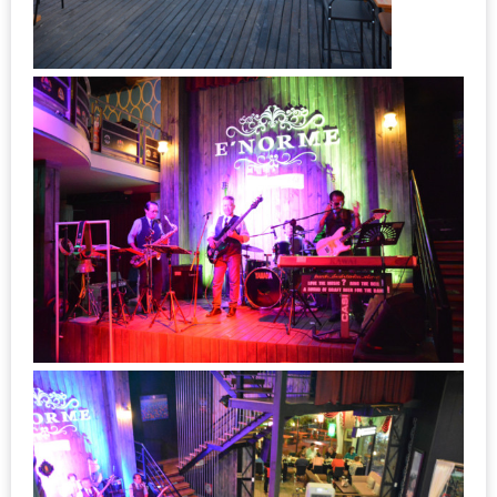
MAPS
MY
ACCOUNT
NEW
FACEBOOK
TIMELINE
POLICY
OKTOBERFEST
ครั้ง
ที่
2
เทศกาล
เบียร์
ที่