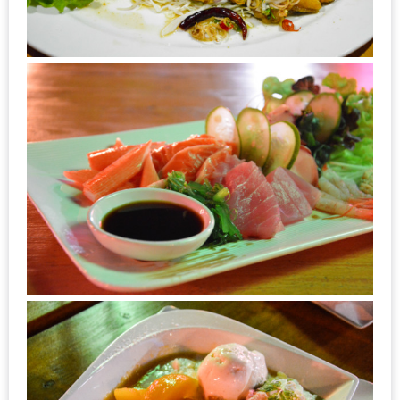
รับ
ประทาน
อาหาร
มูลค่า
1,000
บาท
ฟรี
3
รางวัล
วัน
แม่
สุด
พิเศษ
โปร
โม
ชั่น