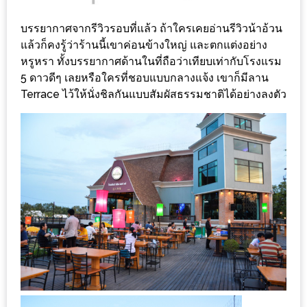
DISH
บรรยากาศจากรีวิวรอบที่แล้ว ถ้าใครเคยอ่านรีวิวน้าอ้วน
EVENT
แล้วก็คงรู้ว่าร้านนี้เขาค่อนข้างใหญ่ และตกแต่งอย่าง
ที่
หรูหรา ทั้งบรรยากาศด้านในที่ถือว่าเทียบเท่ากับโรงแรม
ต้อง
5 ดาวดีๆ เลยหรือใครที่ชอบแบบกลางแจ้ง เขาก็มีลาน
Terrace ไว้ให้นั่งชิลกันแบบสัมผัสธรรมชาติได้อย่างลงตัว
ห้าม
พลาด
สำหรับ
ฤดู
หนาว
นี้
กับ
PING
FAI
FESTIVAL
2