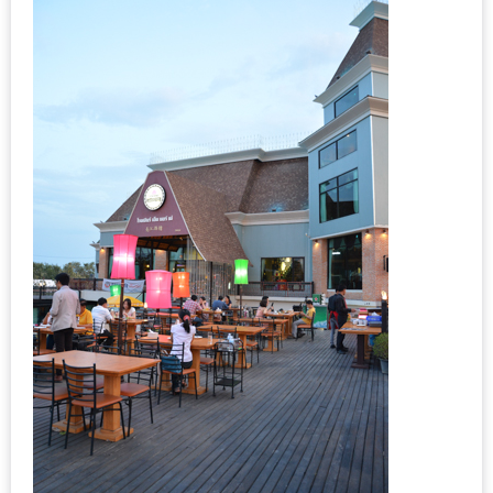
–
ช็อป
ฟิน
กิน
เพลิน
HFG
E-
NEWS
GAME
(SABAI
SEAFOOD)
HOMEPRO
FAIR
2017
เชียงใหม่