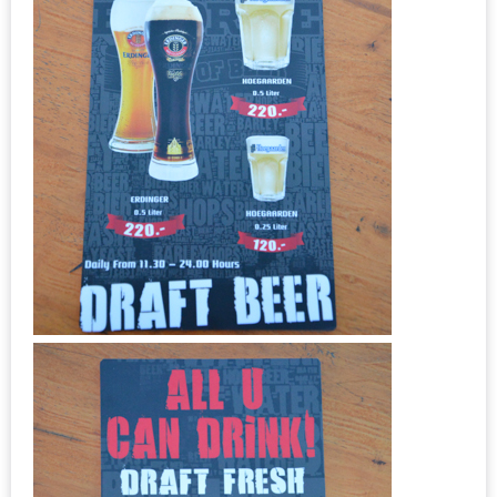
อุ่นๆ
ปิ้ง
มาร์ช
เมล
โล่
พร้อม
ชิม
และ
ช้อป
ที่
เดียว
ครบ
ที่
งาน
LEO
PRESENTS