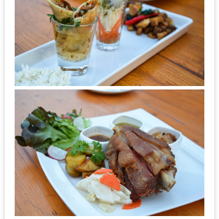
น้า
อ้วน
ติดต่อ
น้า
อ้วน
น้า
อ้วน
ชวน
คุย
นโยบาย
ความ
เป็น
ส่วน
ตัว