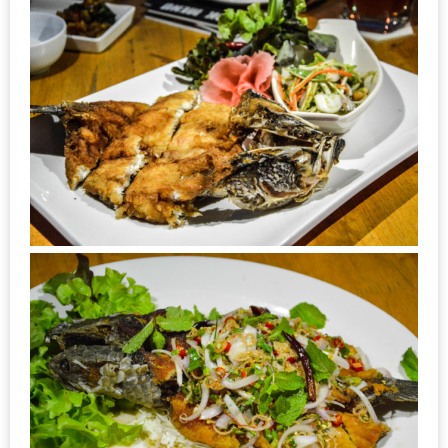
รับ
ประทาน
บุฟเฟ่ต์
ฟรี
ที่
LE
CRYSTAL
เชียงใหม่
ฟรี
2
ท่าน
ลุ้น
รับ
GIFT
VOUCHER