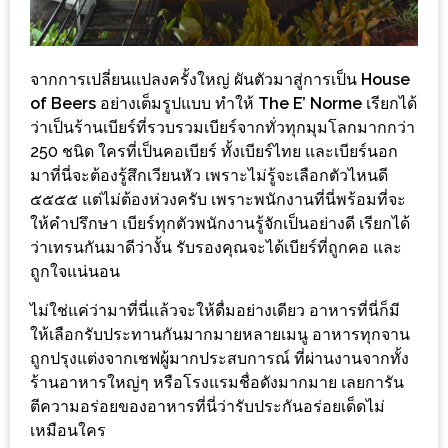
ชม
มาก
ที่สุด
จากการเปลี่ยนแปลงครั้งใหญ่ ผันตัวมาสู่การเป็น
House
of Beers
อย่างเต็มรูปแบบ ทำให้
The E’ Norme
เรียกได้
ประจำ
ว่าเป็นร้านเบียร์ที่รวบรวมเบียร์จากทั่วทุกมุมโลกมากกว่า
ปี
250 ชนิด ใครที่เป็นคอเบียร์ ทั้งเบียร์ไทย และเบียร์นอก
2557
มาที่นี่จะต้องรู้สึกเวียนหัว เพราะไม่รู้จะเลือกตัวไหนดี
๕๕๕๕ แต่ไม่ต้องห่วงครับ เพราะพนักงานที่นี่พร้อมที่จะ
กิจกรรม
ให้คำปรึกษา เบียร์ทุกตัวพนักงานรู้จักเป็นอย่างดี เรียกได้
ชิง
ว่าเทรนกันมาดีว่างั้น รับรองคุณจะได้เบียร์ที่ถูกคอ และ
รางวัล
ถูกใจแน่นอน
กับ
ไม่ใช่แค่ว่ามาที่นี่แล้วจะให้ดื่มอย่างเดียว อาหารที่นี่ก็มี
สมาชิก
ให้เลือกรับประทานกันมากมายหลายเมนู อาหารทุกจาน
ENEWS
ถูกปรุงแต่งจากเชฟผู้มากประสบการณ์ ที่ผ่านงานจากทั้ง
น้า
ร้านอาหารใหญ่ๆ หรือโรงแรมชื่อดังมากมาย เลยการัน
อ้วน
ตีความอร่อยของอาหารที่นี่ว่ารับประกันอร่อยเด็ดไม่
เหมือนใคร
ชวน