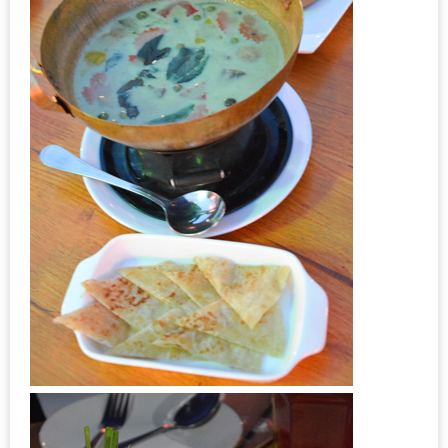
แห่ง
ชาติ
2557
ร้าน
หมู
กระทะ
ทั่ว
เชียงใหม่
TOP30
ราคา
ไม่
เกิน
200
บาท
รีวิว