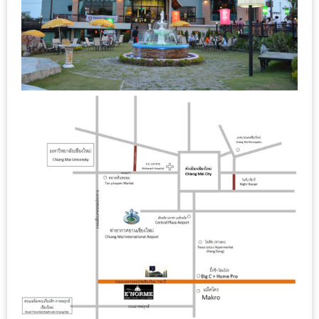
เหนือ
กับ
สลัด
หนุ่ม
บ้านนา
เมนู
เด็ด
จาก
ANNA
FARM
ที่
เอาชนะ
ใจ
กรรมการ
จาก
THE