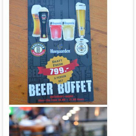
PINGFAI
FESTIVAL
3
อาหาร
ญี่ปุ่น
ระดับ
พรีเมียม
พร้อม
สุ
กี้
เนื้อ
หมู
ดำ
คู
โร
บูต