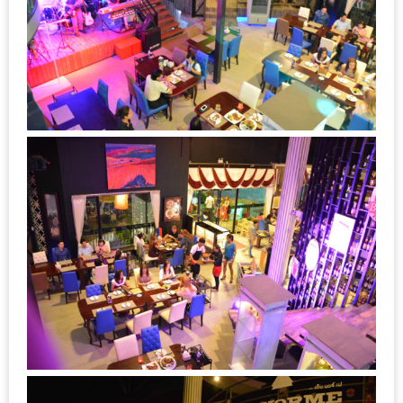
ใหญ่
ที่สุด
ใน
โลก
กับ
โรง
แรม
ฮอ
ลิ
เดย์
อินน์
เชียงใหม่
PANDA
TIME
: