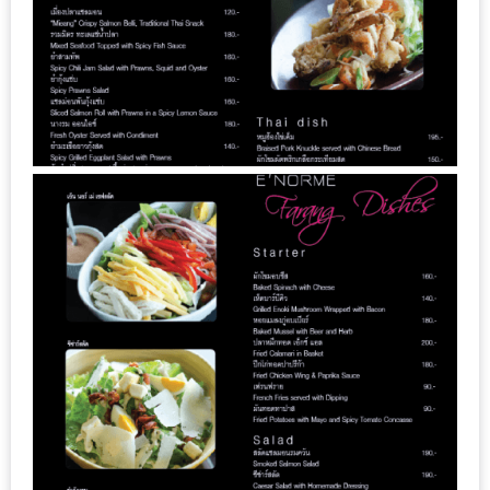
กับ
แผนที่
ร้าน
หมู
กระทะ
ทั่ว
เชียงใหม่
งบ
ไม่
บาน
ปลาย
อิ่ม
ชิ
ลล์
ไม่
เกิน