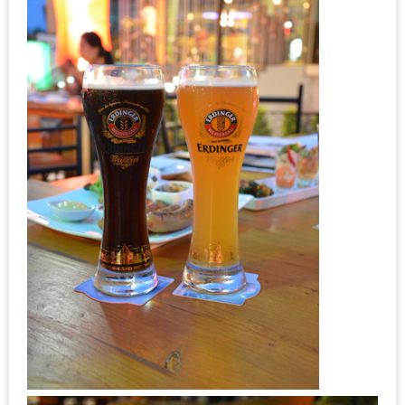
งด้วย
HUAWEI
G7
PLUS
สมา
ร์ท
โฟน
ที่
เอาใจ
ขา
กิน
โดย
เฉพาะ
อิ่ม
ไม่