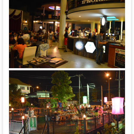
ทำไม
เรา
ไม่
ทำ
อาหาร
ทาน
เอง?
SHOP
TOP
10
รีวิว
ร้าน
อาหาร
ที่
เข้า