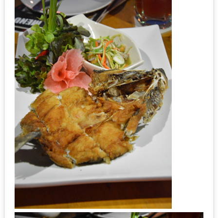
ดี
กับ
วงใน
แจก
ฟรี
LINE
GIFTCODE!
ลายแทง
ความ
อร่อย
ทั่ว
เชียงใหม่
ลุ้น
บัตร