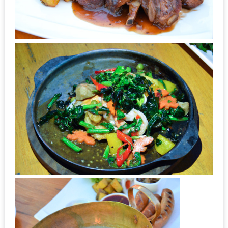
1
พา
เพื่อน
มา
ม่วน
กั๋น
บน
INSTAGRAM
รวม
โปร
โม
ชั่
นวัน
แม่