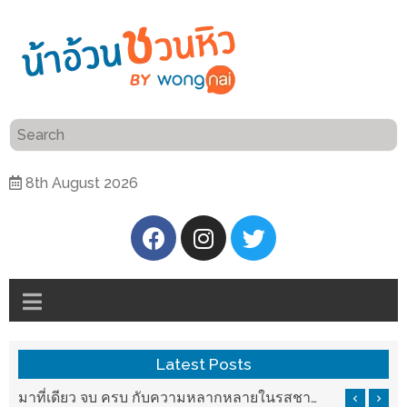
ร้าน
“เป็น
อาหาร
แสน”
แนะนำ
[PR]
8th August 2026
อิ่ม
เลือก
ร้าน
รับ
อาหาร
โชค
ที่
ที่
ต้องการ
โรงแรม
ศิริ
ติดต่อ
ปัน
Latest Posts
น้า
นาฯ
อ้วน
บ ครบ กับความหลากหลายในรสชาติที่นำมาจากทั่วเมืองจีนที่ HAN The Chinese Cuisine
แวะมาชิลยามเย็น กับจุดเช็คอินชมวิวดอยสุเทพสุดฟิน เครื่องดื่มและอาหารครบครันที่ Pool House
เชียงใหม่