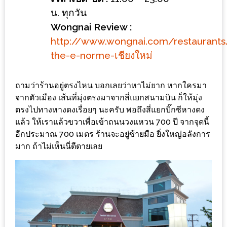
ลอง
น. ทุกวัน
ถนน
Wongnai Review :
คน
http://www.wongnai.com/restaurant
เดิน
the-e-norme-เชียงใหม่
วัน
อาทิตย์
ท่าแพ
ถามว่าร้านอยู่ตรงไหน บอกเลยว่าหาไม่ยาก หากใครมา
จากตัวเมือง เส้นที่มุ่งตรงมาจากสี่แยกสนามบิน ก็ให้มุ่ง
เชียงใหม่
ตรงไปทางหางดงเรื่อยๆ นะครับ พอถึงสี่แยกบิ๊กซีหางดง
แล้ว ให้เราแล้วขวาเพื่อเข้าถนนวงแหวน 700 ปี จากจุดนี้
CART
อีกประมาณ 700 เมตร ร้านจะอยู่ซ้ายมือ ยิ่งใหญ่อลังการ
มาก ถ้าไม่เห็นนี่ตีตายเลย
CHECKOUT
DRAFT
–
บาร์บีคิว
สาว