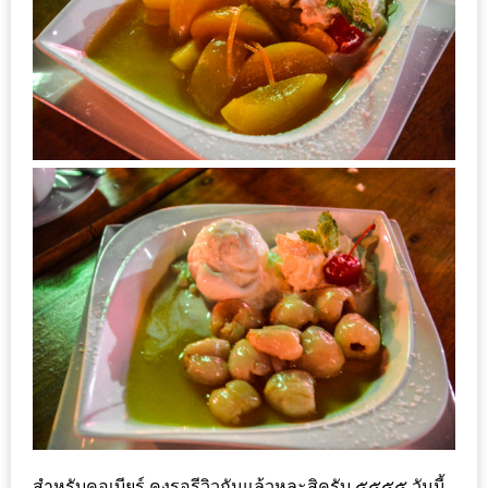
เด็ด
สำหรับ
คุณ
แม่
ที่รัก
2560
สบาย
ใจ๋…
สไตล์
นิมมาน
(ดี
คอน
โด
นิม)
เชียงใหม่
สำหรับคอเบียร์ คงรอรีวิวกันแล้วหละสิครับ ๕๕๕๕ วันนี้