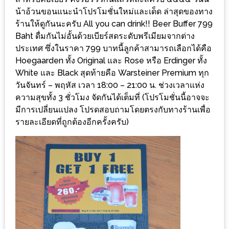
น้าอ้วนขอนแนะนำโปรโมชั่นใหม่และเด็ด ล่าสุดของทาง
ส่วนลด
ร้านให้ดูกันนะครับ All you can drink!! Beer Buffer 799
พิเศษ
Baht ดื่มกันไม่อั้นด้วยเบียร์สดระดับพรีเมียมจากต่าง
ร้าน
ประเทศ ซึ่งในราคา 799 บาทนี้ลูกค้าสามารถเลือกได้คือ
อาหาร
Hoegaarden ทั้ง Original และ Rose หรือ Erdinger ทั้ง
White และ Black สุดท้ายคือ Warsteiner Premium ทุก
ใน
วันจันทร์ – พฤหัส เวลา 18:00 – 21:00 น. ช่วงเวลาแห่ง
เชียงใหม่
ความสุขทั้ง 3 ชั่วโมง จัดกันได้เต็มที่ (โปรโมชั่นนี้อาจจะ
มีการเปลี่ยนแปลง โปรดสอบถามโดยตรงกับทางร้านเพื่อ
หนาว
รายละเอียดที่ถูกต้องอีกครั้งครับ)
นัก
ใช่
ไหม?
แวะ
ไป
ผิง
ไฟ