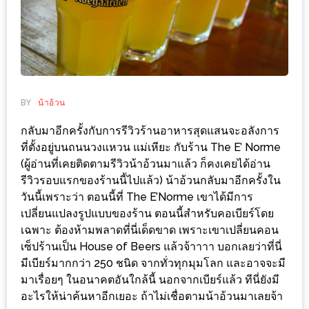
ช้อป
ชิ
ลล์
ชิม
ที่
BY
น้าอ้วน
HIMMA
MARKET
กลับมาอีกครั้งกับการรีวิวร้านอาหารสุดแสนจะอลังการ
FESTIVAL
ที่ตั้งอยู่บนถนนวงแหวน แม่เหียะ กับร้าน The E’ Norme
(ผู้อ่านที่เคยติดตามรีวิวน้าอ้วนมาแล้ว ก็คงเคยได้อ่าน
10
รีวิวรอบแรกของร้านนี้ไปแล้ว) น้าอ้วนกลับมาอีกครั้งใน
วันนี้เพราะว่า ตอนนี้ที่ The E’Norme เขาได้มีการ
ร้าน
เปลี่ยนแปลงรูปแบบของร้าน ตอนนี้สำหรับคอเบียร์โดย
พ่อ
เฉพาะ ต้องห้ามพลาดที่นี่เด็ดขาด เพราะเขาเปลี่ยนคอน
ค้า
เซ็ปร้านเป็น House of Beers แล้วจ้าาาา บอกเลยว่าที่นี่
แซ่บ
มีเบียร์มากกว่า 250 ชนิด จากทั่วทุกมุมโลก และอาจจะมี
แม่ค้า
มาเรื่อยๆ ในอนาคตอันใกล้นี้ นอกจากเบียร์แล้ว ทีนี่ยังมี
สวย
อะไรให้น่าค้นหาอีกเยอะ ถ้าไม่เชื่อตามน้าอ้วนมาเลยจ้า