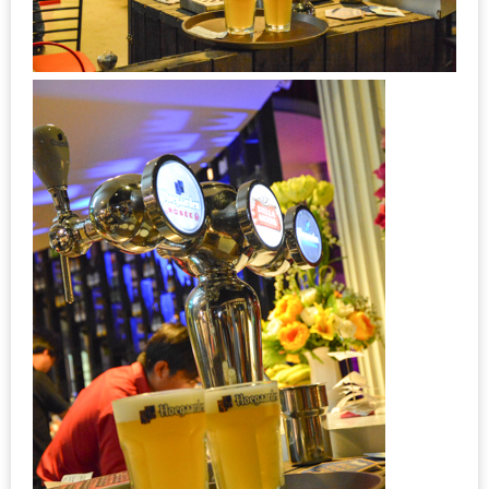
300
บาท
เกี่ยว
กับ
เว็บ
น้า
อ้วน
ชวน
หิว
เจ้าของ
ร้าน
แนะนำ
ร้าน
เพื่อน