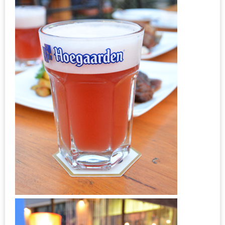
ะ
สุด
เด็ด
ที่
AIKO
(THE
UP,
RAMA
3)
อาหาร
โดน
ใจ
ภาพ
ใส
ปิ๊