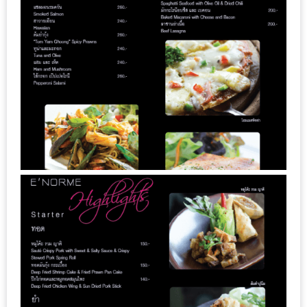
มา
พบ
สินค้า
เรื่อง
บ้าน
คุ้ม
ครบ
จบ
ที่
เดียว
HOMEPRO
FAIR
2017
เชียงใหม่
จัด
เต็ม