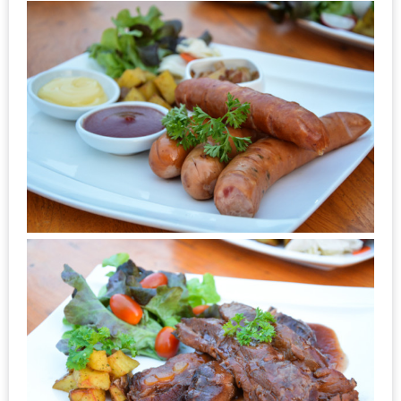
นโยบาย
ความ
เป็น
ส่วน
ตัว
ประกาศ
ผล
ผู้
โชค
ดี
กับ
น้า
อ้วน
ครั้ง
ที่