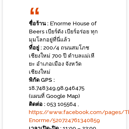
ร้าน
รวย
เสน่ห์
ชื่อร้าน :
E’norme House of
ของ
Beers เบียร์ดัง เบียร์อร่อย ทุก
เชียงใหม่
มุมโลกอยู่ที่นี่แล้ว
ที่
ที่อยู่ :
200/4 ถนนสมโภช
ต้อง
เชียงใหม่ 700 ปี ตำบลแม่เหี
ไป
ยะ อำเภอเมือง จังหวัด
ลอง
เชียงใหม่
พิกัด GPS :
16
18.748349,98.946475
ร้าน
(แผนที่ Google Map)
อร่อย
ติดต่อ :
053 105564 ,
ที่
https://www.facebook.com/pages/T
ต้อง
Enorme/520724761340859
มา
เวลาเปิด-ปิด :
11:00 – 23:00