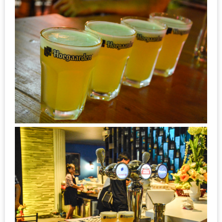
อั้น
กิน
ไม่
ยั้ง
หมู
กระทะ
&
ทะเล
เผา
เชียงใหม่
งบ
ไม่
บาน
ปลาย
ไม่
เกิน