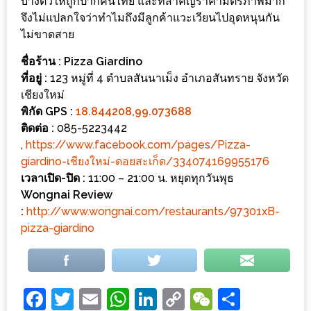
บางตัวให้ถูกปากคนไทย และที่สำคัญราคามิตรภาพมาก
1
จึงไม่แปลกใจว่าทำไมถึงมีลูกค้าแวะเวียนไปอุดหนุนกัน
ไม่ขาดสาย
พา
ชื่อร้าน : Pizza Giardino
เพื่อน
ที่อยู่ :
123 หมู่ที่ 4 ตำบลสันนาเม็ง อำเภอสันทราย จังหวัด
มา
เชียงใหม่
ม่วน
พิกัด GPS :
18.844208,99.073688
กั๋น
ติดต่อ :
085-5223442
,
https://www.facebook.com/pages/Pizza-
บน
giardino-เชียงใหม่-ดอยสะเก็ด/334074169955176
INSTAGRAM
เวลาเปิด-ปิด :
11:00 – 21:00 น. หยุดทุกวันพุธ
Wongnai Review
รวม
:
http://www.wongnai.com/restaurants/97301xB-
โปร
pizza-giardino
โม
ชั่
นวัน
Facebook
Twitter
Email
WhatsApp
LinkedIn
Copy
WeChat
Share
แม่