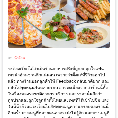
ช้อป
ชิ
ลล์
ชิม
ที่
HIMMA
MARKET
FESTIVAL
BY
น้าอ้วน
10
จะต้องเรียกได้ว่าเป็นร้านอาหารฝรั่งที่ถูกอกถูกใจแฟน
เพจน้าอ้วนชวนหิวแน่นอน เพราะว่าตั้งแต่ที่รีวิวออกไป
ร้าน
แล้ว ทางร้านบอกลูกค้าให้ Feedback กลับมาดีมาก และ
พ่อ
กลับไปอุดหนุนกันหลายรอบ อาจจะเนื่องจากว่าร้านนี้ทั้ง
ค้า
ในเรื่องของรสชาติอาหาร บริการ และราคานั้นถือว่า
แซ่บ
ถูกปากและถูกใจลูกค้าทั้งไทยและเทศที่ได้เข้าไปชิม และ
แม่ค้า
วันนี้น้าอ้วนแวะเวียนไปอัพเดทเมนูความอร่อยของร้านนี้
สวย
อีกครั้ง บางเมนูที่หลายคนอาจจะยังไม่รู้จัก และบางเมนูที่