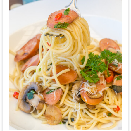
มา
พบ
สินค้า
เรื่อง
บ้าน
คุ้ม
ครบ
จบ
ที่
เดียว
HOMEPRO
FAIR
2017
เชียงใหม่
จัด
เต็ม