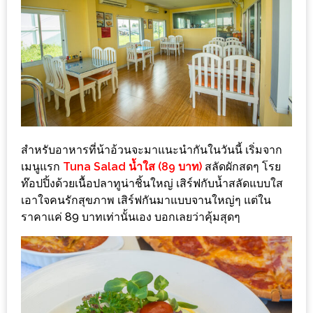
DISH
EVENT
ที่
ต้อง
ห้าม
พลาด
สำหรับ
สำหรับอาหารที่น้าอ้วนจะมาแนะนำกันในวันนี้ เริ่มจาก
ฤดู
เมนูแรก
Tuna Salad น้ำใส (89 บาท)
สลัดผักสดๆ โรย
หนาว
ท๊อปปิ้งด้วยเนื้อปลาทูน่าชิ้นใหญ่ เสิร์ฟกับน้ำสลัดแบบใส
นี้
เอาใจคนรักสุขภาพ เสิร์ฟกันมาแบบจานใหญ่ๆ แต่ใน
กับ
ราคาแค่ 89 บาทเท่านั้นเอง บอกเลยว่าคุ้มสุดๆ
PING
FAI
FESTIVAL
2