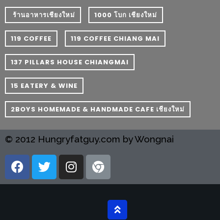
PINGFAI
FESTIVAL
​ ร้านอาหารเชียงใหม่
1000 โบก เชียงใหม่
3
119 COFFEE
119 COFFEE CHIANG MAI
อาหาร
137 PILLARS HOUSE CHIANGMAI
ญี่ปุ่น
ระดับ
15 EATERY & WINE
พรีเมียม
พร้อม
2BOYS HOMEMADE & HANDMADE CAFE เชียงใหม่
สุ
กี้
© 2012 Hungryfatguy.com by Wongnai
เนื้อ
หมู
ดำ
คู
โร
บูต