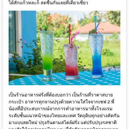
ได้สักแก้วหละก็ สดชื่นกันเลยทีเดียวเชียว
นโยบาย
ความ
เป็น
ส่วน
ตัว
ประกาศ
ผล
ผู้
โชค
ดี
กับ
เป็นร้านอาหารฝรั่งที่ต้องบอกว่า เป็นร้านที่ราคาสบาย
กระเป๋า อาหารทุกจานปรุงด้วยความใส่ใจจากเชฟ 2 พี่
น้า
น้องที่มีประสบการณ์จากการทำอาหารมาทั้งโรงแรม
อ้วน
ระดับชั้นแนวหน้าของไทยและเทศ วัตถุดิบทุกอย่างคัดกัน
ครั้ง
มาแบบสดใหม่ ปรุงกันตามสไตล์ฝรั่ง แต่ปรับปรุงรสชาติ
ที่