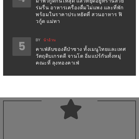
มาฟิวกู้ดกันให้สุด แล้วหยุดอยู่ที่ร้านสวย
ร่มรื่น อาหารเครื่องดื่มไม่แพง และที่พัก
ส่วนลด
พร้อมในราคาประหยัดที่ สวนอาหาร ฟิ
พิเศษ
วกู้ด แม่ทา
ร้าน
อาหาร
BY
น้าอ้วน
5
ใน
คาเฟ่ลับของดีป่าซาง ทั้งเมนูไทยและเทศ
เชียงใหม่
วัตถุดิบเกรดดี จานโต อิ่มแปร้กันทั้งหมู่
คณะที่ ลุงทองคาเฟ่
หนาว
นัก
ใช่
ไหม?
แวะ
ไป
ผิง
ไฟ