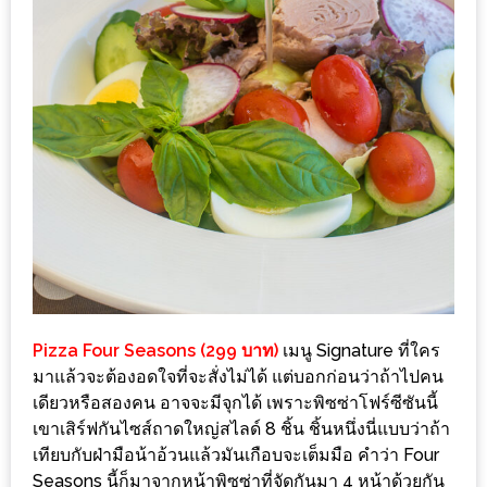
งาน
เดียว
ทั้ง
ช้อป
กิน
เที่ยว
พร้อม
โปร
โม
ชั่น
สำหรับ
คน
Pizza Four Seasons (299 บาท)
เมนู Signature ที่ใคร
มาแล้วจะต้องอดใจที่จะสั่งไม่ได้ แต่บอกก่อนว่าถ้าไปคน
รัก
เดียวหรือสองคน อาจจะมีจุกได้ เพราะพิซซ่าโฟร์ซีซันนี้
บ้าน
เขาเสิร์ฟกันไซส์ถาดใหญ่สไลด์ 8 ชิ้น ชิ้นหนึ่งนี่แบบว่าถ้า
มากมาย
เทียบกับฝ่ามือน้าอ้วนแล้วมันเกือบจะเต็มมือ คำว่า Four
Seasons นี้ก็มาจากหน้าพิซซ่าที่จัดกันมา 4 หน้าด้วยกัน