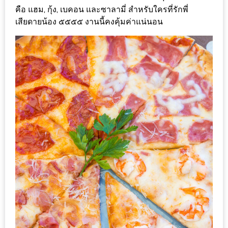
MAPS
คือ แฮม, กุ้ง, เบคอน และซาลามี่ สำหรับใครที่รักพี่
เสียดายน้อง ๕๕๕๕ งานนี้คงคุ้มค่าแน่นอน
MY
ACCOUNT
NEW
FACEBOOK
TIMELINE
POLICY
OKTOBERFEST
ครั้ง
ที่
2
เทศกาล
เบียร์
ที่