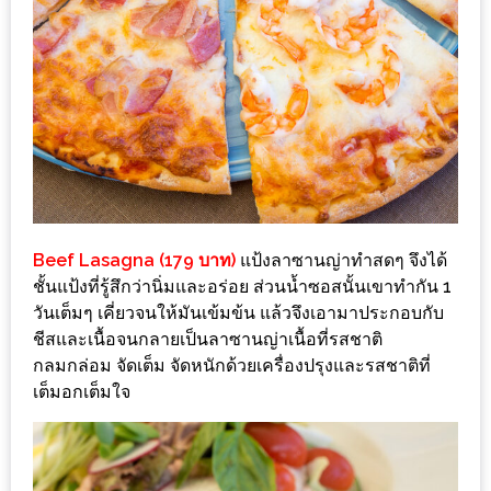
ใหญ่
ที่สุด
ใน
โลก
กับ
โรง
แรม
ฮอ
ลิ
Beef Lasagna (179 บาท)
แป้งลาซานญ่าทำสดๆ จึงได้
ชั้นแป้งที่รู้สึกว่านิ่มและอร่อย ส่วนน้ำซอสนั้นเขาทำกัน 1
เดย์
วันเต็มๆ เคี่ยวจนให้มันเข้มข้น แล้วจึงเอามาประกอบกับ
อินน์
ชีสและเนื้อจนกลายเป็นลาซานญ่าเนื้อที่รสชาติ
เชียงใหม่
กลมกล่อม จัดเต็ม จัดหนักด้วยเครื่องปรุงและรสชาติที่
เต็มอกเต็มใจ
PANDA
TIME
: