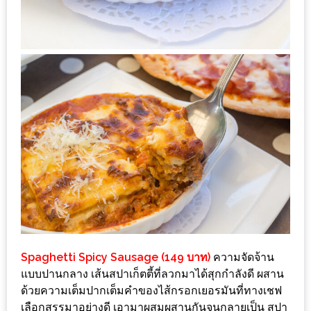
ชม
มาก
ที่สุด
ประจำ
ปี
2557
กิจกรรม
ชิง
รางวัล
กับ
สมาชิก
ENEWS
Spaghetti Spicy Sausage (149 บาท)
ความจัดจ้าน
น้า
แบบปานกลาง เส้นสปาเก็ตตี้ที่ลวกมาได้สุกกำลังดี ผสาน
อ้วน
ด้วยความเต็มปากเต็มคำของไส้กรอกเยอรมันที่ทางเชฟ
ชวน
เลือกสรรมาอย่างดี เอามาผสมผสานกันจนกลายเป็น สปา