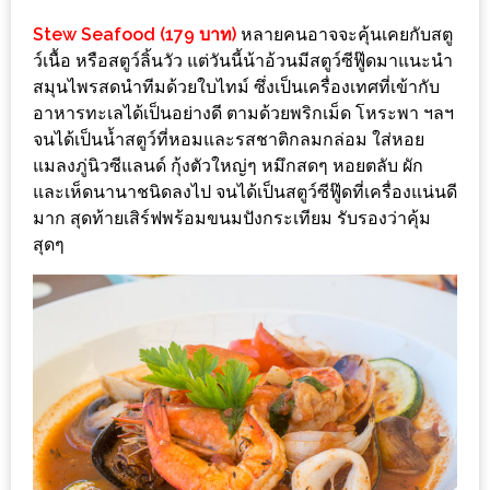
กับ
Stew Seafood (179 บาท)
หลายคนอาจจะคุ้นเคยกับสตู
แผนที่
ว์เนื้อ หรือสตูว์ลิ้นวัว แต่วันนี้น้าอ้วนมีสตูว์ซีฟู๊ดมาแนะนำ
ร้าน
สมุนไพรสดนำทีมด้วยใบไทม์ ซึ่งเป็นเครื่องเทศที่เข้ากับ
อาหารทะเลได้เป็นอย่างดี ตามด้วยพริกเม็ด โหระพา ฯลฯ
หมู
จนได้เป็นน้ำสตูว์ที่หอมและรสชาติกลมกล่อม ใส่หอย
กระทะ
แมลงภู่นิวซีแลนด์ กุ้งตัวใหญ่ๆ หมึกสดๆ หอยตลับ ผัก
ทั่ว
และเห็ดนานาชนิดลงไป จนได้เป็นสตูว์ซีฟู๊ดที่เครื่องแน่นดี
เชียงใหม่
มาก สุดท้ายเสิร์ฟพร้อมขนมปังกระเทียม รับรองว่าคุ้ม
งบ
สุดๆ
ไม่
บาน
ปลาย
อิ่ม
ชิ
ลล์
ไม่
เกิน