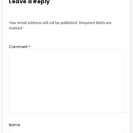
Leave a Reply
รับ
ประทาน
บุฟเฟ่ต์
Your email address will not be published.
Required fields are
ฟรี
marked
*
ที่
LE
Comment
*
CRYSTAL
เชียงใหม่
ฟรี
2
ท่าน
ลุ้น
รับ
GIFT
VOUCHER
Name