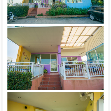
เหนือ
กับ
สลัด
หนุ่ม
บ้านนา
เมนู
เด็ด
จาก
ANNA
FARM
ที่
เอาชนะ
ใจ
กรรมการ
จาก
THE