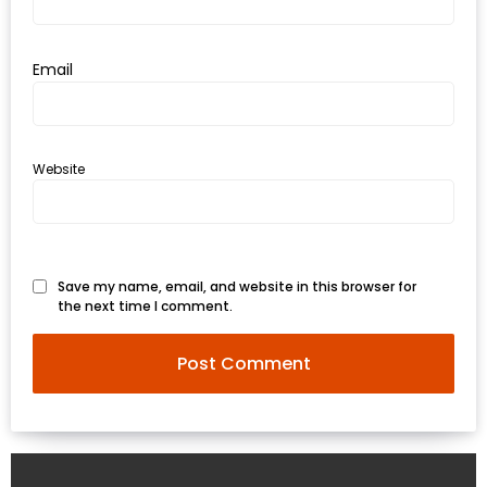
รับ
ประทาน
อาหาร
Email
มูลค่า
1,000
บาท
Website
ฟรี
3
รางวัล
Save my name, email, and website in this browser for
วัน
the next time I comment.
แม่
สุด
พิเศษ
โปร
โม
ชั่น