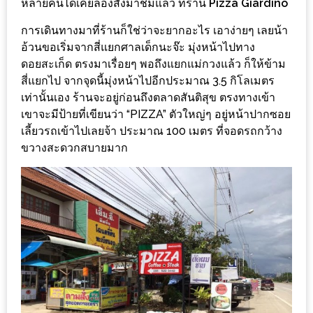
หลายคนได้เคยลองสั่งมาชิมแล้ว ที่ร้าน
Pizza Giardino
ร้าน
รวย
การเดินทางมาที่ร้านก็ใช่ว่าจะยากอะไร เอาง่ายๆ เลยน้า
เสน่ห์
อ้วนขอเริ่มจากสี่แยกศาลเด็กนะจ๊ะ มุ่งหน้าไปทาง
ของ
ดอยสะเก็ด ตรงมาเรื่อยๆ พอถึงแยกแม่กวงแล้ว ก็ให้ข้าม
สี่แยกไป จากจุดนี้มุ่งหน้าไปอีกประมาณ 3.5 กิโลเมตร
เชียงใหม่
เท่านั้นเอง ร้านจะอยู่ก่อนถึงตลาดสันติสุข ตรงทางเข้า
ที่
เขาจะมีป้ายที่เขียนว่า “PIZZA” ตัวใหญ่ๆ อยู่หน้าปากซอย
ต้อง
เลี้ยวรถเข้าไปเลยจ้า ประมาณ 100 เมตร ที่จอดรถกว้าง
ไป
ขวางสะดวกสบายมาก
ลอง
16
ร้าน
อร่อย
ที่
ต้อง
มา