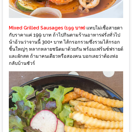
200
บาท
Mixed Grilled Sausages (199 บาท)
แทบไม่เชื่อสายตา
ชี้
กับราคาแค่ 199 บาท ถ้าไปกินตามร้านอาหารฝรั่งทั่วไป
เบาะแส
น้าอ้วนว่าจานนี้ 300+ บาท ไส้กรอกรวมซึ่งรวมไส้กรอก
ความ
ชิ้นใหญ่ๆ หลากหลายชนิดมาด้วยกัน พร้อมเฟร้นช์ฟรายด์
อร่อย
และผักสด ถ้ามาคนเดียวหรือสองคน บอกเลยว่าต้องห่อ
กลับบ้านชัวร์
ตาม
รอย
น้า
อ้วน
ชวน
หิว
ติดต่อ