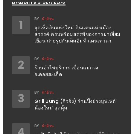
POPPULAR REVIEWS
เด็ด
สำหรับ
BY
น้าอ้วน
1
คุณ
จุดเช็คอินแห่งใหม่ ดินแดนแห่งเมือง
แม่
สวรรค์ ครบพร้อมสรรพ์ของการมาเยี่ยม
ที่รัก
เยือน ถ่ายรูปกันเต็มอิ่มที่ แดนเทวดา
2560
BY
น้าอ้วน
2
สบาย
ร้านอำไพบริการ เขื่อนแม่กวง
ใจ๋…
อ.ดอยสะเก็ด
สไตล์
นิมมาน
BY
น้าอ้วน
3
(ดี
Grill Jung (กิวจัง) ร้านปิ้งย่างบุฟเฟต์
คอน
น้องใหม่ สุดคุ้ม
โด
นิม)
BY
น้าอ้วน
4
เชียงใหม่