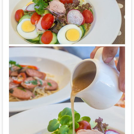
–
ช็อป
ฟิน
กิน
เพลิน
HFG
E-
NEWS
GAME
(SABAI
SEAFOOD)
HOMEPRO
FAIR
2017
เชียงใหม่