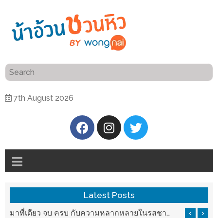
ร้าน
“เป็น
อาหาร
แสน”
แนะนำ
[PR]
7th August 2026
อิ่ม
เลือก
ร้าน
รับ
อาหาร
โชค
ที่
ที่
ต้องการ
โรงแรม
ศิริ
ติดต่อ
ปัน
Latest Posts
น้า
นาฯ
อ้วน
รสชาติที่ Chez Nous สันกำแพง
มาที่เดียว จบ ครบ กับความหลากหลายในรสชาติที่นำมาจากทั่วเมืองจีนที่ HAN The Chinese Cuisine
เชียงใหม่