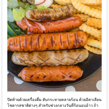
น้า
อ้วน
ติดต่อ
น้า
อ้วน
น้า
อ้วน
ชวน
คุย
นโยบาย
ความ
เป็น
ส่วน
ปิดท้ายด้วยเครื่องดื่ม ดับกระหายคลายร้อน ด้วยอิตาเลียน
ตัว
โซดารสชาติต่างๆ สำหรับช่วงกลางวันที่ร้อนอบอ้าว ถ้า