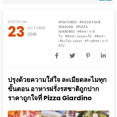
WONGNAI.COM
#มา
เดิน
นโยบาย
POSTED ON
FEATURED
PIZZA FOUR
#
#
23
เล่น
SEASONS
PIZZA
#
OCTOBER
ความ
GIARDINO
พิซซ่า จาดิ
#
กัน
2016
เป็น
โน่
พิซซ่า ดอยสะเก็ด
พิซซ่า
#
#
มั้ย
เชียงใหม่ อร่อยๆ
ร้านพิซซ่า จาร์
#
ส่วน
ดิโน่
ใน
ตัว
ฐานะ
อะไร
ก็ได้
…
ปรุงด้วยความใส่ใจ ละเมียดละไมทุก
งาน
ขั้นตอน อาหารฝรั่งรสชาติถูกปาก
เดียว
ราคาถูกใจที่ Pizza Giardino
ที่
ครบ
ครั้ง