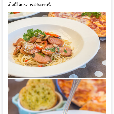
หิว
เก็ตตี้ไส้กรอกรสจัดจานนี้
ข้าว
อะไร
เอ่ย
อร่อย
ที่สุด?
งาน
แฟร์
เรื่อง
บ้าน
ที่
ทุก
คน
ต้อง