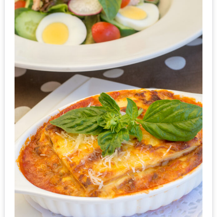
ทำไม
เรา
ไม่
ทำ
อาหาร
ทาน
เอง?
SHOP
TOP
10
รีวิว
ร้าน
อาหาร
ที่
เข้า