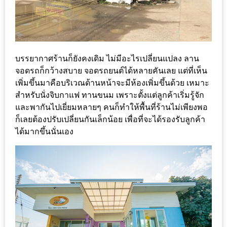
ลอง
ถนน
คน
เดิน
วัน
บรรยากาศร้านก็ยังคงเดิม ไม่มีอะไรเปลี่ยนแปลง ลาน
จอดรถก็กว้างสบาย จอดรถยนต์ได้หลายคันเลย แต่ที่เห็น
อาทิตย์
เพิ่มขึ้นมาคือบริเวณด้านหน้าจะมีห้องเพิ่มขึ้นด้วย เหมาะ
ท่าแพ
สำหรับนั่งจิบกาแฟ ทานขนม เพราะตั้งแต่ลูกค้าเริ่มรู้จัก
เชียงใหม่
และพากันไปเยี่ยมหลายๆ คนก็ทำให้พื้นที่ร้านไม่เพียงพอ
ก็เลยต้องปรับเปลี่ยนกันเล็กน้อย เพื่อที่จะได้รองรับลูกค้า
CART
ได้มากขึ้นนั่นเอง
CHECKOUT
DRAFT
–
บาร์บีคิว
สาว