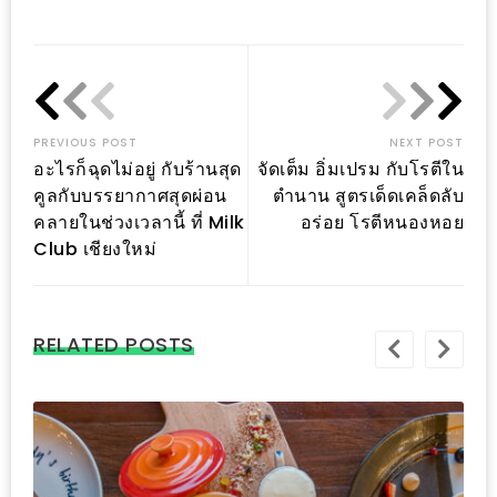
Link
แห่ง
ชาติ
2557
ร้าน
PREVIOUS POST
NEXT POST
หมู
อะไรก็ฉุดไม่อยู่ กับร้านสุด
จัดเต็ม อิ่มเปรม กับโรตีใน
กระทะ
คูลกับบรรยากาศสุดผ่อน
ตำนาน สูตรเด็ดเคล็ดลับ
ทั่ว
คลายในช่วงเวลานี้ ที่ Milk
อร่อย โรตีหนองหอย
Club เชียงใหม่
เชียงใหม่
TOP30
ราคา
ไม่
RELATED POSTS
เกิน
200
บาท
รีวิว