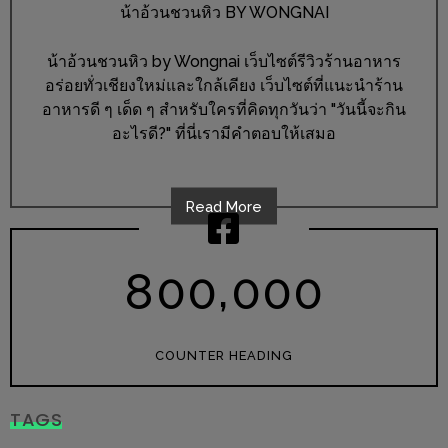
อุ่นๆ
น้าอ้วนชวนหิว BY WONGNAI
ปิ้ง
มาร์ช
น้าอ้วนชวนหิว by Wongnai เว็บไซต์รีวิวร้านอาหาร
เมล
อร่อยทั่วเชียงใหม่และใกล้เคียง เว็บไซต์ที่แนะนำร้าน
อาหารดี ๆ เด็ด ๆ สำหรับใครที่คิดทุกวันว่า "วันนี้จะกิน
โล่
อะไรดี?" ที่นี่เรามีคำตอบให้เสมอ
พร้อม
ชิม
และ
Read More
ช้อป
ที่
,
8
0
0
0
0
0
เดียว
ครบ
ที่
COUNTER HEADING
งาน
LEO
TAGS
PRESENTS