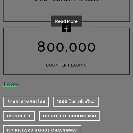
มา
พบ
สินค้า
Read More
เรื่อง
บ้าน
,
8
0
0
0
0
0
คุ้ม
ครบ
จบ
COUNTER HEADING
ที่
เดียว
HOMEPRO
TAGS
FAIR
2017
​ ร้านอาหารเชียงใหม่
1000 โบก เชียงใหม่
เชียงใหม่
119 COFFEE
119 COFFEE CHIANG MAI
จัด
137 PILLARS HOUSE CHIANGMAI
เต็ม