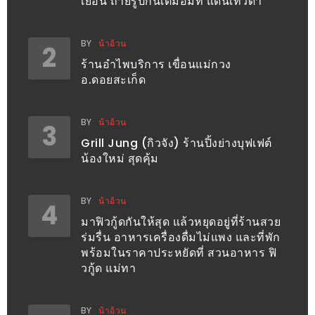
เยือน ถ่ายรูปกันเต็มอิ่มที่ แดนเทวดา
ชม
มาก
BY
น้าอ้วน
2
ที่สุด
ร้านอำไพบริการ เขื่อนแม่กวง
ประจำ
อ.ดอยสะเก็ด
ปี
2557
BY
น้าอ้วน
3
Grill Jung (กิวจัง) ร้านปิ้งย่างบุฟเฟต์
กิจกรรม
น้องใหม่ สุดคุ้ม
ชิง
รางวัล
BY
น้าอ้วน
4
กับ
มาฟิวกู้ดกันให้สุด แล้วหยุดอยู่ที่ร้านสวย
สมาชิก
ร่มรื่น อาหารเครื่องดื่มไม่แพง และที่พัก
ENEWS
พร้อมในราคาประหยัดที่ สวนอาหาร ฟิ
น้า
วกู้ด แม่ทา
อ้วน
ชวน
BY
น้าอ้วน