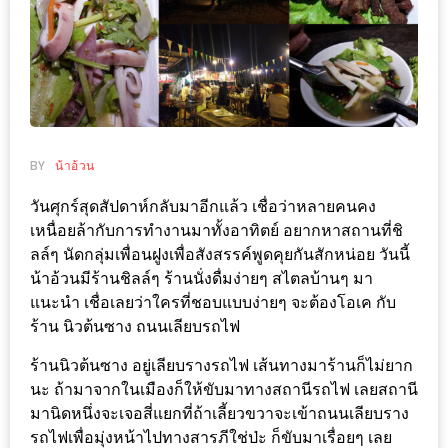
ช้อป
ชิ
ลล์
ชิม
ที่
HIMMA
BY
น้าอ้วน
MARKET
วันศุกร์สุดสัปดาห์กลับมาอีกแล้ว เชื่อว่าหลายคนคง
FESTIVAL
เหนื่อยล้ากับการทำงานมาทั้งอาทิตย์ อยากหาสถานที่ชิ
ลล์ๆ นัดกลุ่มเพื่อนฝูงเพื่อสังสรรค์พูดคุยกันสักหน่อย วันนี้
10
น้าอ้วนมีร้านชิลล์ๆ ร้านนั่งดื่มง่ายๆ สไตลบ้านๆ มา
ร้าน
แนะนำ เชื่อเลยว่าใครที่ชอบแบบง่ายๆ จะต้องโอเค กับ
พ่อ
ร้าน นิวต้นซาง ถนนเลียบรถไฟ
ค้า
ร้านนิวต้นซาง อยู่เลียบรางรถไฟ เส้นทางมาร้านก็ไม่ยาก
แซ่บ
นะ ถ้ามาจากในเมืองก็ให้ขับมาทางสถานีรถไฟ เลยสถานี
แม่ค้า
มานิดหนึ่งจะเจอสี่แยกที่ถ้าเลี้ยวขวาจะเข้าถนนเลียบราง
สวย
รถไฟเพื่อมุ่งหน้าไปทางสารภีใช่ป่ะ ก็ขับมาเรื่อยๆ เลย