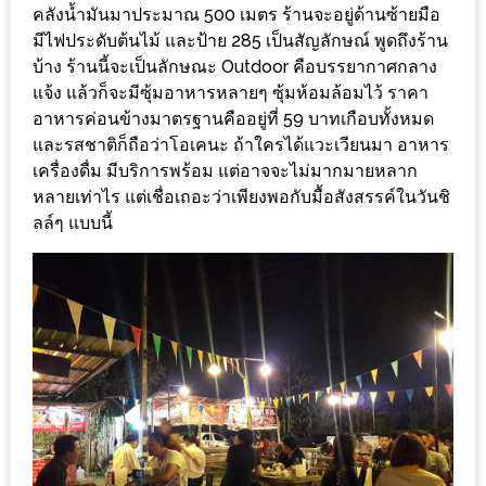
ร้าน
คลังน้ำมันมาประมาณ 500 เมตร ร้านจะอยู่ด้านซ้ายมือ
รวย
มีไฟประดับต้นไม้ และป้าย 285 เป็นสัญลักษณ์ พูดถึงร้าน
บ้าง ร้านนี้จะเป็นลักษณะ Outdoor คือบรรยากาศกลาง
เสน่ห์
แจ้ง แล้วก็จะมีซุ้มอาหารหลายๆ ซุ้มห้อมล้อมไว้ ราคา
ของ
อาหารค่อนข้างมาตรฐานคืออยู่ที่ 59 บาทเกือบทั้งหมด
เชียงใหม่
และรสชาติก็ถือว่าโอเคนะ ถ้าใครได้แวะเวียนมา อาหาร
ที่
เครื่องดื่ม มีบริการพร้อม แต่อาจจะไม่มากมายหลาก
ต้อง
หลายเท่าไร แต่เชื่อเถอะว่าเพียงพอกับมื้อสังสรรค์ในวันชิ
ไป
ลล์ๆ แบบนี้
ลอง
16
ร้าน
อร่อย
ที่
ต้อง
มา