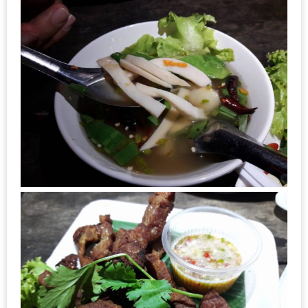
เหนือ
กับ
สลัด
หนุ่ม
บ้านนา
เมนู
เด็ด
จาก
ANNA
FARM
ที่
เอาชนะ
ใจ
กรรมการ
จาก
THE