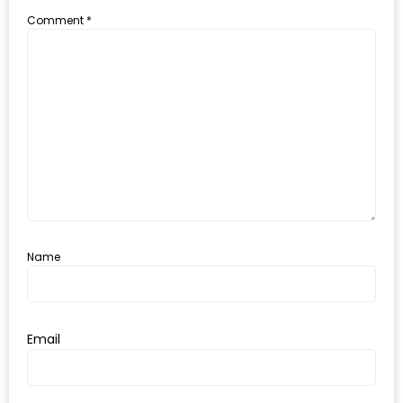
ใหญ่
Comment
*
ที่สุด
ใน
โลก
กับ
โรง
แรม
ฮอ
ลิ
เดย์
Name
อินน์
เชียงใหม่
PANDA
Email
TIME
: