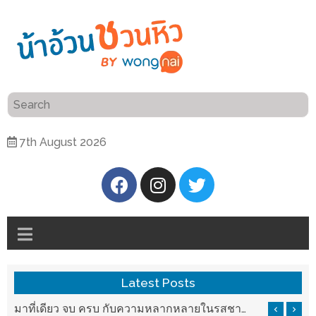
ร้าน
“เป็น
อาหาร
แสน”
แนะนำ
[PR]
7th August 2026
อิ่ม
เลือก
ร้าน
รับ
อาหาร
โชค
ที่
ที่
ต้องการ
โรงแรม
ศิริ
ติดต่อ
ปัน
Latest Posts
น้า
นาฯ
อ้วน
รสชาติที่ Chez Nous สันกำแพง
มาที่เดียว จบ ครบ กับความหลากหลายในรสชาติที่นำมาจากทั่วเมืองจีนที่ HAN The Chinese Cuisine
เชียงใหม่