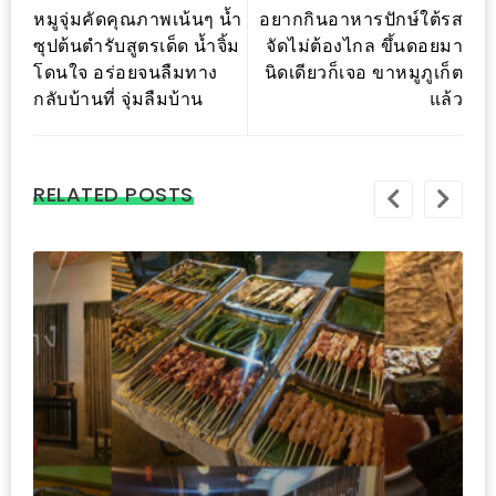
งาน
หมูจุ่มคัดคุณภาพเน้นๆ น้ำ
อยากกินอาหารปักษ์ใต้รส
ซุปต้นตำรับสูตรเด็ด น้ำจิ้ม
จัดไม่ต้องไกล ขึ้นดอยมา
เดียว
โดนใจ อร่อยจนลืมทาง
นิดเดียวก็เจอ ขาหมูภูเก็ต
ทั้ง
กลับบ้านที่ จุ่มลืมบ้าน
แล้ว
ช้อป
กิน
เที่ยว
RELATED POSTS
พร้อม
โปร
โม
ชั่น
สำหรับ
คน
รัก
บ้าน
มากมาย