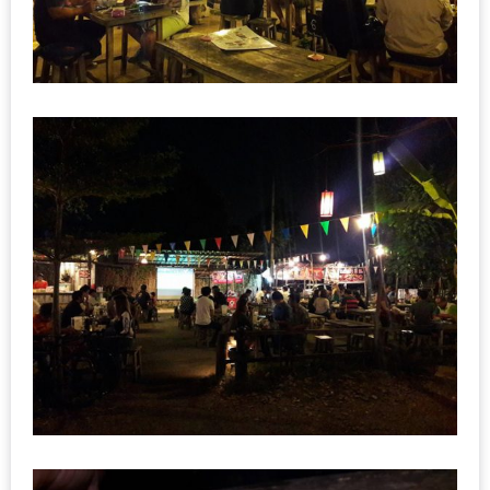
ลอง
ถนน
คน
เดิน
วัน
อาทิตย์
ท่าแพ
เชียงใหม่
CART
CHECKOUT
DRAFT
–
บาร์บีคิว
สาว