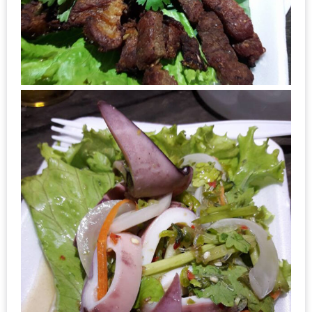
DISH
EVENT
ที่
ต้อง
ห้าม
พลาด
สำหรับ
ฤดู
หนาว
นี้
กับ
PING
FAI
FESTIVAL
2