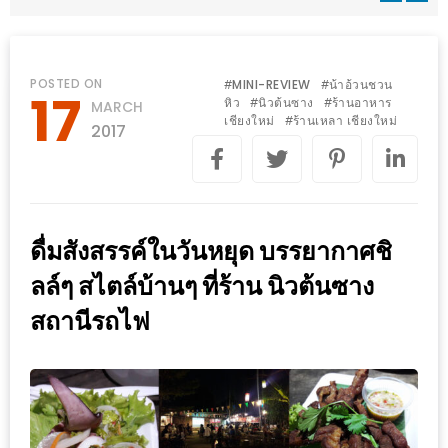
WONGNAI.COM
#มา
เดิน
นโยบาย
POSTED ON
MINI-REVIEW
น้าอ้วนชวน
#
#
17
เล่น
หิว
นิวต้นซาง
ร้านอาหาร
#
#
MARCH
ความ
เชียงใหม่
ร้านเหลา เชียงใหม่
#
กัน
2017
เป็น
มั้ย
ส่วน
ใน
ตัว
ฐานะ
อะไร
ดื่มสังสรรค์ในวันหยุด บรรยากาศชิ
ก็ได้
ลล์ๆ สไตล์บ้านๆ ที่ร้าน นิวต้นซาง
…
สถานีรถไฟ
งาน
เดียว
ที่
ครบ
ครั้ง