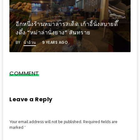
MAPS
MY
อีกหนึ่งร้านหม่าล่ารสเด็ด เก้าอี้นั่งสบายดึ๊
ACCOUNT
งดึ๋ง “หม่าล่านั่งยาง” สันทราย
NEW
BY
น้าอ้วน
9 YEARS AGO
FACEBOOK
TIMELINE
POLICY
COMMENT
OKTOBERFEST
ครั้ง
Leave a Reply
ที่
2
เทศกาล
Your email address will not be published.
Required fields are
เบียร์
marked
*
ที่