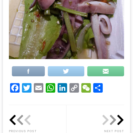
–
ช็อป
ฟิน
กิน
เพลิน
HFG
E-
NEWS
GAME
(SABAI
Facebook
Twitter
Email
WhatsApp
LinkedIn
Copy
WeChat
Share
SEAFOOD)
Link
HOMEPRO
FAIR
2017
เชียงใหม่
PREVIOUS POST
NEXT POST