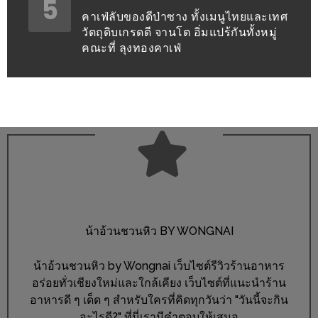
5
หิว
คาเฟ่ลับของดีป่าซาง ทั้งเมนูไทยและเทศ
วัตถุดิบเกรดดี จานโต อิ่มแปร้กันทั้งหมู่
ข้าว
คณะที่ ลุงทองคาเฟ่
อะไร
เอ่ย
อร่อย
ที่สุด?
งาน
แฟร์
เรื่อง
บ้าน
น้าอ้วนชวนหิว BY WONGNAI
ที่
ทุก
น้าอ้วนชวนหิว by Wongnai เว็บไซต์รีวิวร้านอาหาร
คน
อร่อยทั่วเชียงใหม่และใกล้เคียง เว็บไซต์ที่แนะนำร้าน
ต้อง
อาหารดี ๆ เด็ด ๆ สำหรับใครที่คิดทุกวันว่า "วันนี้จะกิน
อะไรดี?" ที่นี่เรามีคำตอบให้เสมอ