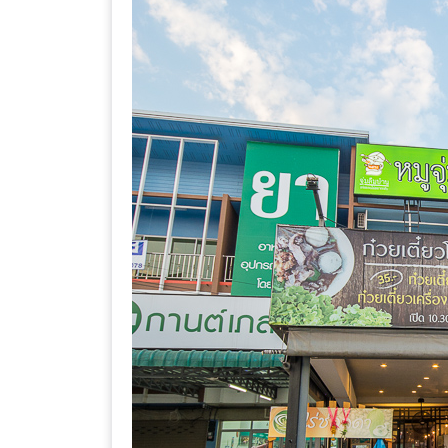
ร้าน
รวย
เสน่ห์
ของ
เชียงใหม่
ที่
ต้อง
ไป
ลอง
16
ร้าน
อร่อย
ที่
ต้อง
มา