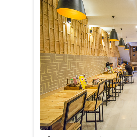
–
ช็อป
ฟิน
กิน
เพลิน
HFG
E-
NEWS
GAME
(SABAI
SEAFOOD)
HOMEPRO
FAIR
2017
เชียงใหม่