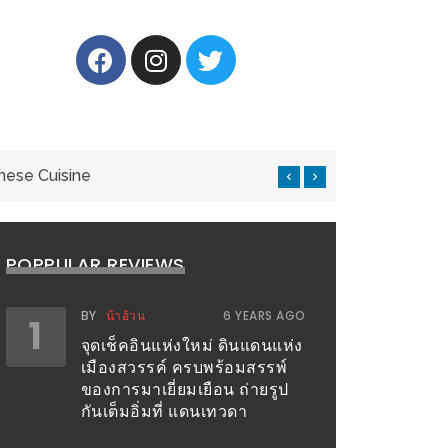
nese Cuisine
แ
POPPULAR REVIEWS
BY
น้าอ้วน
6 YEARS AGO
1
จุดเช็คอินแห่งใหม่ ดินแดนแห่ง
เมืองสวรรค์ ครบพร้อมสรรพ์
ของการมาเยี่ยมเยือน ถ่ายรูป
กันเต็มอิ่มที่ แดนเทวดา