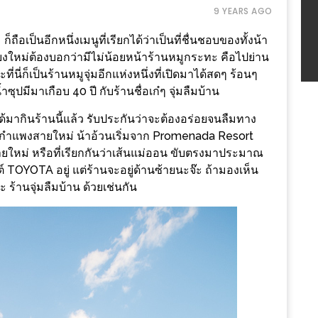
9 YEARS AGO
ถือเป็นอีกหนึ่งเมนูที่เรียกได้ว่าเป็นที่ชื่นชอบของทั้งน้า
ียงใหม่ต้องบอกว่ามีไม่น้อยหน้าร้านหมูกระทะ คือไปย่าน
นี่ก็เป็นร้านหมูจุ่มอีกแห่งหนึ่งที่เปิดมาได้สดๆ ร้อนๆ
ุปมีมาเกือบ 40 ปี กับร้านชื่อเก๋ๆ จุ่มลืมบ้าน
้าได้มากินร้านนี้แล้ว รับประกันว่าจะต้องอร่อยจนลืมทาง
ันกำแพงสายใหม่ น้าอ้วนเริ่มจาก Promenada Resort
ายใหม่ หรือที่เรียกกันว่าเส้นแม่ออน ขับตรงมาประมาณ
 TOYOTA อยู่ แต่ร้านจะอยู่ด้านซ้ายนะจ๊ะ ถ้ามองเห็น
่ะ ร้านจุ่มลืมบ้าน ด้วยเช่นกัน