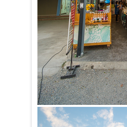
ลอง
ถนน
คน
เดิน
วัน
อาทิตย์
ท่าแพ
เชียงใหม่
CART
CHECKOUT
DRAFT
–
บาร์บีคิว
สาว