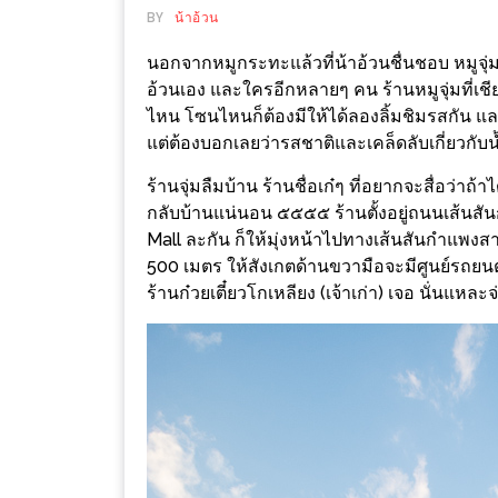
ช้อป
BY
น้าอ้วน
ชิ
นอกจากหมูกระทะแล้วที่น้าอ้วนชื่นชอบ หมูจุ่ม ก็
ลล์
อ้วนเอง และใครอีกหลายๆ คน ร้านหมูจุ่มที่เช
ชิม
ไหน โซนไหนก็ต้องมีให้ได้ลองลิ้มชิมรสกัน และที่
ที่
แต่ต้องบอกเลยว่ารสชาติและเคล็ดลับเกี่ยวกับน้ำซ
HIMMA
ร้านจุ่มลืมบ้าน ร้านชื่อเก๋ๆ ที่อยากจะสื่อว่าถ
MARKET
กลับบ้านแน่นอน ๕๕๕๕ ร้านตั้งอยู่ถนนเส้นส
FESTIVAL
Mall ละกัน ก็ให้มุ่งหน้าไปทางเส้นสันกำแพงส
500 เมตร ให้สังเกตด้านขวามือจะมีศูนย์รถยนต์
10
ร้านก๋วยเตี๋ยวโกเหลียง (เจ้าเก่า) เจอ นั่นแหละจ
ร้าน
พ่อ
ค้า
แซ่บ
แม่ค้า
สวย