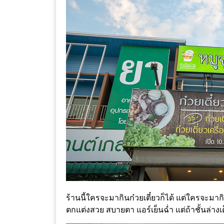
เหนือ
กับ
สลัด
หนุ่ม
บ้านนา
เมนู
เด็ด
จาก
ANNA
FARM
ที่
เอาชนะ
ใจ
กรรมการ
ร้านนี้ใครจะมากินก๋วยเตี๋ยวก็ได้ แต่ใครจะมากิ
จาก
ตกแต่งสวย สบายตา แอร์เย็นฉ่ำ แต่ถ้าชั้นล่างเต
THE