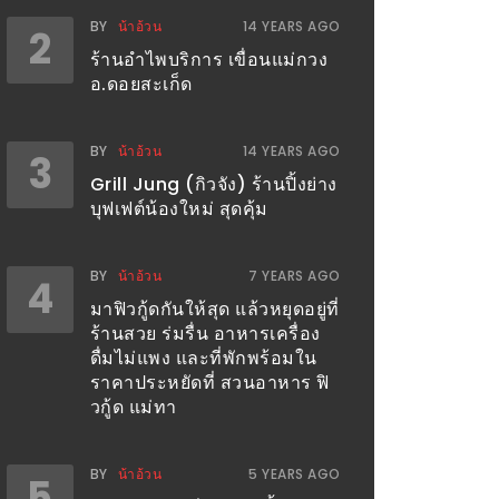
BY
น้าอ้วน
14 YEARS AGO
2
ร้านอำไพบริการ เขื่อนแม่กวง
อ.ดอยสะเก็ด
BY
น้าอ้วน
14 YEARS AGO
3
Grill Jung (กิวจัง) ร้านปิ้งย่าง
บุฟเฟต์น้องใหม่ สุดคุ้ม
BY
น้าอ้วน
7 YEARS AGO
4
มาฟิวกู้ดกันให้สุด แล้วหยุดอยู่ที่
ร้านสวย ร่มรื่น อาหารเครื่อง
ดื่มไม่แพง และที่พักพร้อมใน
ราคาประหยัดที่ สวนอาหาร ฟิ
วกู้ด แม่ทา
BY
น้าอ้วน
5 YEARS AGO
5