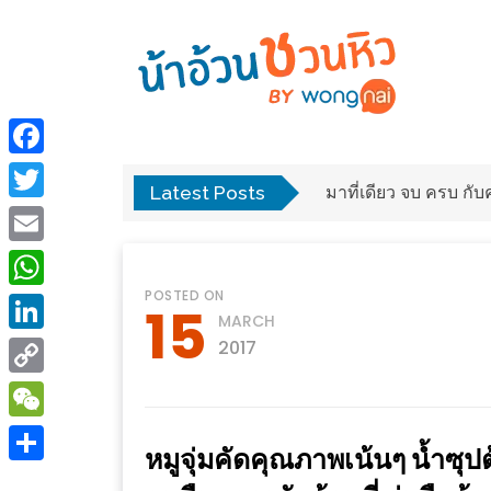
ร้าน
“เป็น
อาหาร
แสน”
Facebook
แนะนำ
Latest Posts
พง
มาที่เดียว จบ ครบ ก
[PR]
Twitter
อิ่ม
เลือก
Email
ร้าน
รับ
POSTED ON
อาหาร
โชค
WhatsApp
15
MARCH
ที่
ที่
LinkedIn
2017
ต้องการ
โรงแรม
Copy
ศิริ
ติดต่อ
ปัน
Link
WeChat
น้า
หมูจุ่มคัดคุณภาพเน้นๆ น้ำซุป
นาฯ
อ้วน
Share
เชียงใหม่