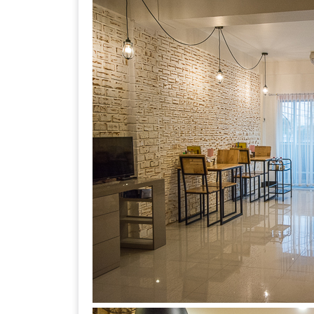
DISH
EVENT
ที่
ต้อง
ห้าม
พลาด
สำหรับ
ฤดู
หนาว
นี้
กับ
PING
FAI
FESTIVAL
2