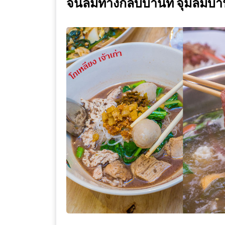
จนลืมทางกลับบ้านที่ จุ่มลืมบ้
WONGNAI.COM
#มา
เดิน
นโยบาย
เล่น
ความ
กัน
เป็น
มั้ย
ส่วน
ใน
ตัว
ฐานะ
อะไร
ก็ได้
…
งาน
เดียว
ที่
ครบ
ครั้ง