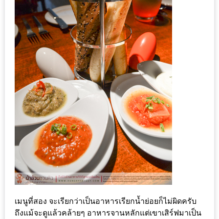
MAPS
MY
ACCOUNT
NEW
FACEBOOK
TIMELINE
POLICY
OKTOBERFEST
ครั้ง
ที่
2
เทศกาล
เบียร์
เมนูที่สอง จะเรียกว่าเป็นอาหารเรียกน้ำย่อยก็ไม่ผิดครับ
ที่
ถึงแม้จะดูแล้วคล้ายๆ อาหารจานหลักแต่เขาเสิร์ฟมาเป็น