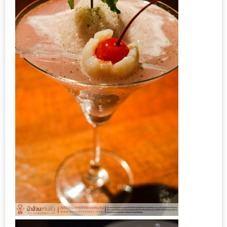
รับ
ประทาน
อาหาร
มูลค่า
1,000
บาท
ฟรี
3
รางวัล
วัน
แม่
สุด
พิเศษ
โปร
โม
ชั่น