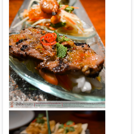
ทำไม
เรา
ไม่
ทำ
อาหาร
ทาน
เอง?
SHOP
TOP
10
รีวิว
ร้าน
อาหาร
ที่
เข้า