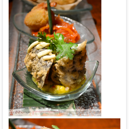
ชม
มาก
ที่สุด
ประจำ
ปี
2557
กิจกรรม
ชิง
รางวัล
กับ
สมาชิก
ENEWS
น้า
อ้วน
ชวน