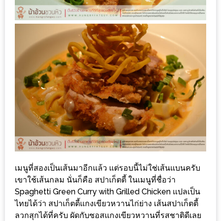
200
บาท
ชี้
เบาะแส
ความ
อร่อย
ตาม
รอย
น้า
อ้วน
เมนูที่สองเป็นเส้นมาอีกแล้ว แต่รอบนี้ไม่ใช่เส้นแบนครับ
ชวน
เขาใช้เส้นกลม นั่นก็คือ สปาเก็ตตี้ ในเมนูที่ชื่อว่า
หิว
Spaghetti Green Curry with Grilled Chicken แปลเป็น
ไทยได้ว่า สปาเก็ตตี้แกงเขียวหวานไก่ย่าง เส้นสปาเก็ตตี้
ติดต่อ
ลวกสุกได้ที่ครับ ผัดกับซอสแกงเขียวหวานที่รสชาติดีเลย