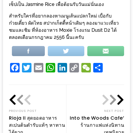
เซ็ปเป็น Jasmine Rice เพื่อต้อนรับวันแม่นั่นเอง
ะ
สุด
สำหรับใครที่อยากลองหาเมนูเส้นแปลกใหม่ เบื่อกับ
เด็ด
ก๋วยเตี๋ยว ผัดไทย สปากเก็ตตี้หน้าเดิมๆ ลองมาแวะเที่ยว
ชมและชิม ที่ห้องอาหาร Moxie โรงแรม Dusit D2 ได้
ที่
ตลอดเดือนกรกฎาคม 2556 นี้นะครับ
AIKO
(THE
UP,
RAMA
Facebook
Twitter
Email
WhatsApp
LinkedIn
Copy
WeChat
Share
3)
Link
อาหาร
โดน
ใจ
PREVIOUS POST
NEXT POST
ภาพ
Rioja II สุดยอดอาหาร
Into the Woods Cafe’
ใส
สเปนต้นตำรับแท้ๆ หาทาน
ร้านกาแฟแห่งนิทาน
ปิ๊
ได้ยาก
เทพนิยาย