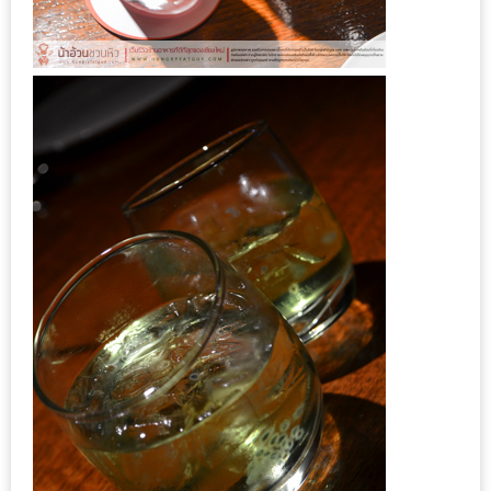
อุ่นๆ
ปิ้ง
มาร์ช
เมล
โล่
พร้อม
ชิม
และ
ช้อป
ที่
เดียว
ครบ
ที่
งาน
LEO
PRESENTS