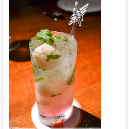
เด็ด
สำหรับ
คุณ
แม่
ที่รัก
2560
สบาย
ใจ๋…
สไตล์
นิมมาน
(ดี
คอน
โด
นิม)
เชียงใหม่