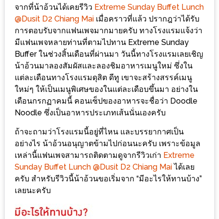
ร้าน
จากที่น้าอ้วนได้เคยรีวิว
Extreme Sunday Buffet Lunch
รวย
@Dusit D2 Chiang Mai
เมื่อคราวที่แล้ว ปรากฎว่าได้รับ
การตอบรับจากแฟนเพจมากมายครับ ทางโรงแรมแจ้งว่า
เสน่ห์
มีแฟนเพจหลายท่านที่ตามไปทาน Extreme Sunday
ของ
Buffer ในช่วงสิ้นเดือนที่ผ่านมา วันนี้ทางโรงแรมเลยเชิญ
เชียงใหม่
น้าอ้วนมาลองสัมผัสและลองชิมอาหารเมนูใหม่ ซึ่งใน
ที่
แต่ละเดือนทางโรงแรมดุสิต ดีทู เขาจะสร้างสรรค์เมนู
ต้อง
ใหม่ๆ ให้เป็นเมนูพิเศษของในแต่ละเดือบขึ้นมา อย่างใน
ไป
เดือนกรกฏาคมนี้ คอนเซ็ปของอาหารจะชื่อว่า Doodle
Noodle ซึ่งเป็นอาหารประเภทเส้นนั่นเองครับ
ลอง
ถ้าจะถามว่าโรงแรมนี้อยู่ที่ไหน และบรรยากาศเป็น
16
อย่างไร น้าอ้วนอนุญาตข้ามไปก่อนนะครับ เพราะข้อมูล
ร้าน
เหล่านี้แฟนเพจสามารถติดตามดูจากรีวิวเก่า
Extreme
อร่อย
Sunday Buffet Lunch @Dusit D2 Chiang Mai
ได้เลย
ที่
ครับ สำหรับรีวิวนี้น้าอ้วนขอเริ่มจาก “มีอะไรให้ทานบ้าง”
เลยนะครับ
ต้อง
มา