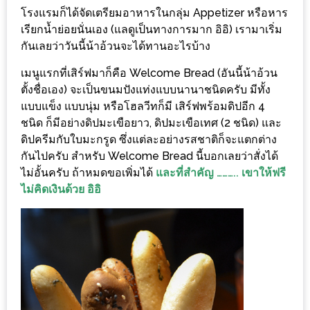
–
โรงแรมก็ได้จัดเตรียมอาหารในกลุ่ม Appetizer หรือหาร
ช็อป
เรียกน้ำย่อยนั่นเอง (แลดูเป็นทางการมาก อิอิ) เรามาเริ่ม
ฟิน
กันเลยว่าวันนี้น้าอ้วนจะได้ทานอะไรบ้าง
กิน
เมนูแรกที่เสิร์ฟมาก็คือ Welcome Bread (อันนี้น้าอ้วน
เพลิน
ตั้งชื่อเอง) จะเป็นขนมปังแท่งแบบนานาชนิดครับ มีทั้ง
แบบแข็ง แบบนุ่ม หรือโฮลวีทก็มี เสิร์ฟพร้อมดิปอีก 4
HFG
ชนิด ก็มีอย่างดิปมะเขือยาว, ดิปมะเขือเทศ (2 ชนิด) และ
E-
ดิปครีมกับใบมะกรูด ซึ่งแต่ละอย่างรสชาติก็จะแตกต่าง
NEWS
กันไปครับ สำหรับ Welcome Bread นี้บอกเลยว่าสั่งได้
GAME
ไม่อั้นครับ ถ้าหมดขอเพิ่มได้
และที่สำคัญ ……….. เขาให้ฟรี
(SABAI
ไม่คิดเงินด้วย อิอิ
SEAFOOD)
HOMEPRO
FAIR
2017
เชียงใหม่