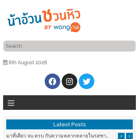
ร้าน
“เป็น
อาหาร
แสน”
แนะนำ
[PR]
8th August 2026
อิ่ม
เลือก
ร้าน
รับ
อาหาร
โชค
ที่
ที่
ต้องการ
โรงแรม
ศิริ
ติดต่อ
ปัน
Latest Posts
น้า
นาฯ
อ้วน
มาที่เดียว จบ ครบ กับความหลากหลายในรสชาติที่นำมาจากทั่วเมืองจีนที่ HAN The Chinese Cuisine
เชียงใหม่