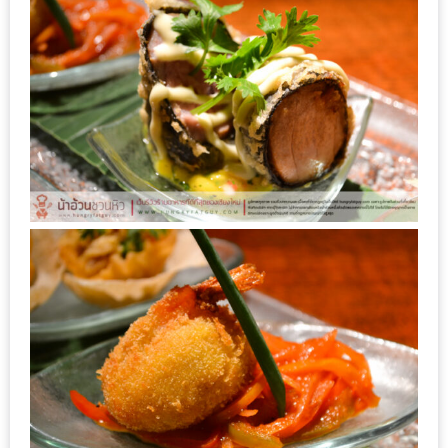
หิว
ข้าว
อะไร
เอ่ย
อร่อย
ที่สุด?
งาน
แฟร์
เรื่อง
บ้าน
ที่
ทุก
คน
ต้อง