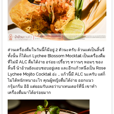
รับ
ประทาน
บุฟเฟ่ต์
ฟรี
ที่
LE
CRYSTAL
ส่วนเครื่องดื่มในวันนี้ก็มีอยู่ 2 ตัวนะครับ ล้วนแต่เป็นลิ้นจี่
เชียงใหม่
ทั้งนั้น ก็ได้แก่ Lychee Blossom Mocktail เป็นเครื่องดื่ม
ฟรี
ที่ไม่มี ALC ดื่มได้ง่าย อร่อย เปรี้ยวๆ หวานๆ หอมๆ ของ
2
ลิ้นจี่ น้าอ้วนยังแอบชอบอยู่เลย และอีกแก้วหนึ่งเป็น Rose
ท่าน
Lychee Mojito Cocktail อ่ะ … แก้วนี้มี ALC นะครับ แต่ก็
ไม่ได้หนักหนาอะไร คุณผู้หญิงดื่มได้ง่าย ออกแนว
ลุ้น
กรุ้มกริ่ม อิอิ แต่ยอมรับเลยว่าบาเทนเดอร์ที่นี่ เขาทำ
เครื่องดื่มมาได้อร่อยมาก
รับ
GIFT
VOUCHER