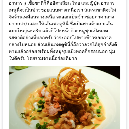
อาหาร 3 เชื้อชาติก็คืออิตาเลียน ไทย และญี่ปุ่น อาหาร
กับ
เมนูนี้จะเป็นข้าวซอยแบบทางเหนือเรา (แต่รสชาติจะไม่
แผนที่
จัดจ้านเหมือนทางเหนือ จะออกเป็นข้าวซอยภาคกลาง
ร้าน
มากกว่า) แต่จะใช้เส้นเฟตตูชินี่ ซึ่งเป็นพาสต้าแบบเส้น
หมู
แบบใหญ่นะครับ แล้วก็โปะหน้าด้วยหมูชุบแป้งทอด
รสชาติอย่างที่บอกครับว่าจะออกไปทางข้าวซอยภาค
กระทะ
กลางไปหน่อย ส่วนเส้นเฟตตูชินี่ก็ถือว่าลวกได้สุกกำลังดี
ทั่ว
ทานแล้วอร่อย พร้อมทั้งหมูชุบแป้งทอดก็กรอบนอก นุ่ม
เชียงใหม่
ในดีครับ โดยรวมจานนี้อร่อยดีมาก
งบ
ไม่
บาน
ปลาย
อิ่ม
ชิ
ลล์
ไม่
เกิน