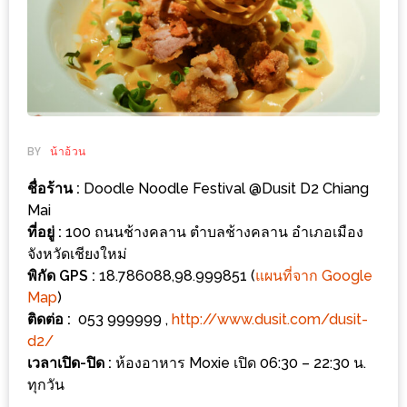
ช้อป
ชิ
ลล์
ชิม
ที่
HIMMA
BY
น้าอ้วน
MARKET
ชื่อร้าน :
Doodle Noodle Festival @Dusit D2 Chiang
FESTIVAL
Mai
ที่อยู่ :
100 ถนนช้างคลาน ตำบลช้างคลาน อำเภอเมือง
10
จังหวัดเชียงใหม่
ร้าน
พิกัด GPS :
18.786088,98.999851 (
แผนที่จาก Google
พ่อ
Map
)
ค้า
ติดต่อ :
053 999999 ,
http://www.dusit.com/dusit-
แซ่บ
d2/
แม่ค้า
เวลาเปิด-ปิด :
ห้องอาหาร Moxie เปิด 06:30 – 22:30 น.
ทุกวัน
สวย