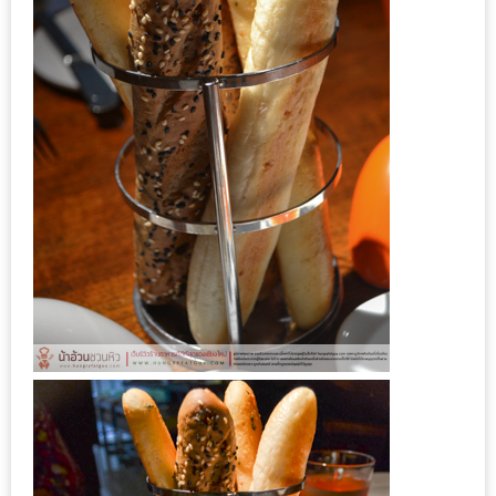
งาน
เดียว
ทั้ง
ช้อป
กิน
เที่ยว
พร้อม
โปร
โม
ชั่น
สำหรับ
คน
รัก
บ้าน
มากมาย