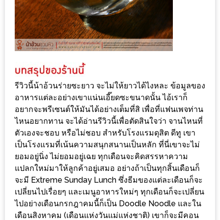
PINGFAI
FESTIVAL
3
อาหาร
ญี่ปุ่น
ระดับ
รีวิวนี้น้าอ้วนร่ายซะยาว จะไม่ให้ยาวได้ไงหละ ข้อมูลของ
พรีเมียม
อาหารแต่ละอย่างเขาแน่นเอี๊ยดซะขนาดนั้น ไอ้เราก็
พร้อม
อยากจะพรีเซนต์ให้มันได้อย่างเต็มที่สิ เพื่อที่แฟนเพจท่าน
สุ
ไหนอยากทาน จะได้อ่านรีวิวนี้เพื่อตัดสินใจว่า จานไหนที่
ตัวเองจะชอบ หรือไม่ชอบ สำหรับโรงแรมดุสิต ดีทู เขา
กี้
เป็นโรงแรมที่เน้นความสนุกสนานเป็นหลัก ที่นี่เขาจะไม่
เนื้อ
ยอมอยู่นิ่ง ไม่ยอมอยู่เฉย ทุกเดือนจะคิดสรรหาความ
หมู
แปลกใหม่มาให้ลูกค้าอยู่เสมอ อย่างถ้าเป็นทุกสิ้นเดือนก็
ดำ
จะมี Extreme Sunday Lunch ซึ่งธีมของแต่ละเดือนก็จะ
คู
เปลี่ยนไปเรื่อยๆ และเมนูอาหารใหม่ๆ ทุกเดือนก็จะเปลี่ยน
โร
ไปอย่างเดือนกรกฎาคมนี้ก็เป็น Doodle Noodle และใน
เดือนสิงหาคม (เดือนแห่งวันแม่แห่งชาติ) เขาก็จะมีคอน
บูต