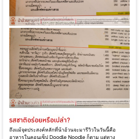
DISH
EVENT
ที่
ต้อง
ห้าม
พลาด
สำหรับ
ฤดู
หนาว
นี้
กับ
PING
FAI
FESTIVAL
ถึงแม้จุดประสงค์หลักที่น้าอ้วนจะมารีวิวในวันนี้คือ
2
อาหารในคอนเซ็ป Doodle Noodle ก็ตาม แต่ทาง