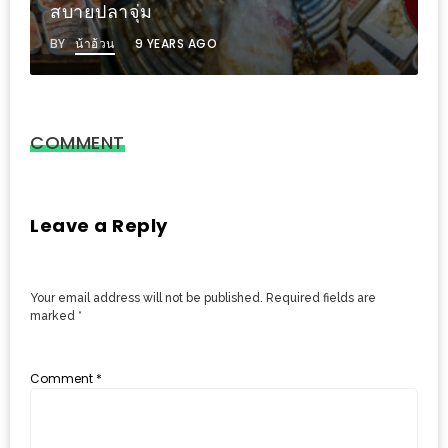
อั้น
เปี่ยมด้วยคุณภาพ เขาช่องปาร์ค เชียงใหม่
กิน
BY
น้าอ้วน
8 YEARS AGO
ไม่
ยั้ง
หมู
COMMENT
กระทะ
&
ทะเล
Leave a Reply
เผา
เชียงใหม่
งบ
Your email address will not be published.
Required fields are
ไม่
marked
*
บาน
ปลาย
Comment
*
ไม่
เกิน