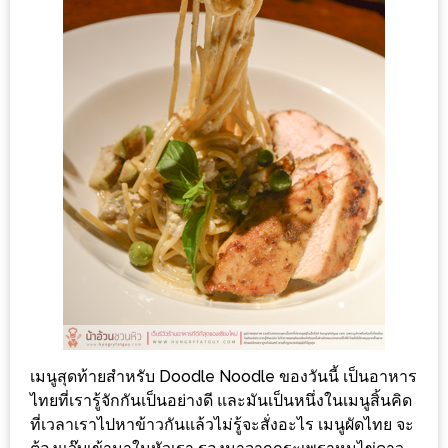
1
พา
เพื่อน
มา
ม่วน
กั๋น
บน
INSTAGRAM
รวม
โปร
โม
ชั่
เมนูสุดท้ายสำหรับ Doodle Noodle ของวันนี้ เป็นอาหาร
นวัน
ไทยที่เรารู้จักกันเป็นอย่างดี และมันเป็นหนึ่งในเมนูสิ้นคิด
ที่เวลาเราไปหาข้าวกันแล้วไม่รู้จะสั่งอะไร เมนูผัดไทย จะ
แม่