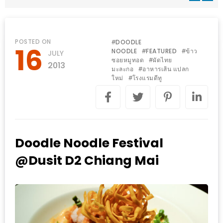
WONGNAI.COM
#มา
เดิน
นโยบาย
POSTED ON
DOODLE
#
16
เล่น
NOODLE
FEATURED
ข้าว
#
#
JULY
ความ
ซอยหมูทอด
ผัดไทย
#
กัน
2013
เป็น
มะละกอ
อาหารเส้น แปลก
#
มั้ย
ใหม่
โรงแรมดีทู
#
ส่วน
ใน
ตัว
ฐานะ
อะไร
ก็ได้
Doodle Noodle Festival
…
@Dusit D2 Chiang Mai
งาน
เดียว
ที่
ครบ
ครั้ง