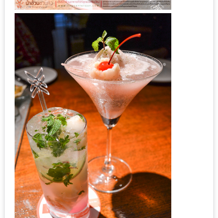
ส่วนลด
พิเศษ
ร้าน
อาหาร
ใน
เชียงใหม่
หนาว
นัก
ใช่
ไหม?
แวะ
ไป
ผิง
ไฟ