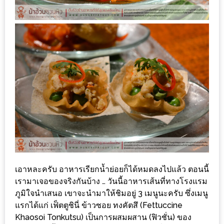
มา
พบ
สินค้า
เรื่อง
บ้าน
คุ้ม
ครบ
จบ
ที่
เดียว
HOMEPRO
FAIR
2017
เอาหละครับ อาหารเรียกน้ำย่อยก็ได้หมดลงไปแล้ว ตอนนี้
เรามาเจอของจริงกันบ้าง … วันนี้อาหารเส้นที่ทางโรงแรม
เชียงใหม่
ภูมิใจนำเสนอ เขาจะนำมาให้ชิมอยู่ 3 เมนูนะครับ ซึ่งเมนู
แรกได้แก่ เฟ็ตตูชินี่ ข้าวซอย ทงคัตสึ (Fettuccine
จัด
Khaosoi Tonkutsu) เป็นการผสมผสาน (ฟิวชั่น) ของ
เต็ม