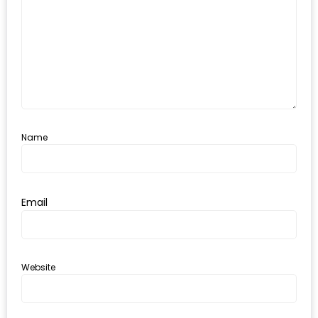
300
บาท
เกี่ยว
กับ
เว็บ
น้า
Name
อ้วน
ชวน
หิว
Email
เจ้าของ
ร้าน
แนะนำ
Website
ร้าน
เพื่อน