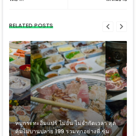
งด้วย
HUAWEI
G7
RELATED POSTS
PLUS
สมา
ร์ท
โฟน
ที่
เอาใจ
ขา
กิน
โดย
เฉพาะ
อิ่ม
กว่า 50 ปีด้วยความเก่าแก่และความเก๋า
ไม่
ของ “เขาช่อง” สู่รูปแบบใหม่ร้านกาแฟสดที่