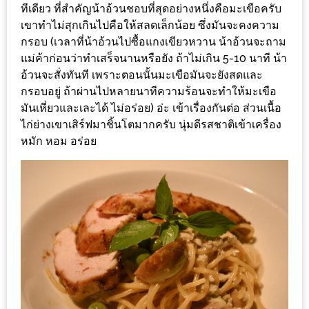
น้า
ทีเดียว ที่สำคัญน้าอ้วนชอบที่สุดอย่างหนึ่งคือมะเขือครับ
อ้วน
เขาทำไม่สุกเกินไปคือให้สลดเล็กน้อย ซึ่งมันจะคงความ
กรอบ (เวลาที่น้าอ้วนไปซื้อแกงเขียวหวาน น้าอ้วนจะถาม
ติดต่อ
แม่ค้าก่อนว่าทำเสร็จนานหรือยัง ถ้าไม่เกิน 5-10 นาที น้า
น้า
อ้วนจะสั่งทันที เพราะตอนนั้นมะเขือมันจะยังสดและ
กรอบอยู่ ถ้าผ่านไปหลายนาทีความร้อนจะทำให้มะเขือ
อ้วน
มันเหี่ยวและเละได้ ไม่อร่อย) อ่ะ เข้าเรื่องกันต่อ ส่วนเนื้อ
ไก่ย่างเขาเสิร์ฟมาชิ้นโตมากครับ นุ่มดีรสชาติเข้าเครื่อง
น้า
หมัก หอม อร่อย
อ้วน
ชวน
คุย
นโยบาย
ความ
เป็น
ส่วน
ตัว