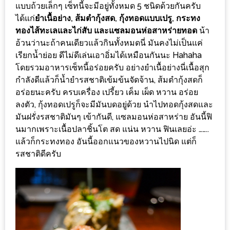
แบบถ้วยเล็กๆ เซ็ทนี้จะมีอยู่ทั้งหมด 5 ชนิดด้วยกันครับ
ใหญ่
ได้แก่
ยำเนื้อย่าง, ส้มตำกุ้งสด, กุ้งทอดแบบเปรู, กระทง
ที่สุด
ทองไส้ทะเลและไก่สับ และแซลมอนห่อสาหร่ายทอด
น้า
ใน
อ้วนว่านะถ้าคนเดียวแล้วกินทั้งหมดนี่ มันคงไม่เป็นแค่
โลก
เรียกน้ำย่อย ดีไม่ดีเล่นเอาอิ่มได้เหมือนกันนะ Hahaha
กับ
โดยรวมอาหารเซ็ทนี้อร่อยครับ อย่างยำเนื้อย่างนี่เนื้อสุก
โรง
กำลังดีแล้วก็น้ำยำรสชาติเข้มข้นจัดจ้าน, ส้มตำกุ้งสดก็
อร่อยนะครับ ครบเครื่อง เปรี้ยว เค็ม เผ็ด หวาน อร่อย
แรม
ลงตัว, กุ้งทอดเปรูก็จะมีมันบดอยู่ด้วย นำไปทอดกุ้งสดและ
ฮอ
มันฝรั่งรสชาติมันๆ เข้ากันดี, แซลมอนห่อสาหร่าย อันนี้ฟิ
ลิ
นมากเพราะเนื้อปลาชิ้นโต สด แน่น หวาน ฟินเลยอ่ะ ……..
เดย์
แล้วก็กระทงทอง อันนี้ออกแนวของหวานไปนิด แต่ก็
อินน์
รสชาติดีครับ
เชียงใหม่
PANDA
TIME
: