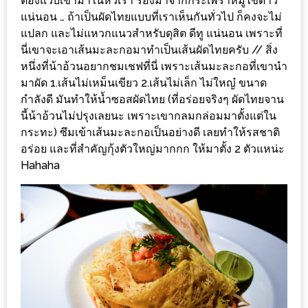
ต้องแว๊บเข้ามาในหัวเรา รองมาจากกระเพราหมูไข่ดาว
แห่ง
แน่นอน … ถ้าเป็นผัดไทยแบบที่เราเห็นกันทั่วไป ก็คงจะไม่
ชาติ
แปลก และไม่แหวกแนวสำหรับดุสิต ดีทู แน่นอน เพราะที่
2557
นี่เขาจะเอาเส้นมะละกอมาทำเป็นเส้นผัดไทยครับ // สิ่ง
หนึ่งที่น้าอ้วนอยากชมเชฟที่นี่ เพราะเส้นมะละกอที่เขานำ
ร้าน
มาผัด 1.เส้นไม่เหม็นเขียว 2.เส้นไม่เล็ก ไม่ใหญ๋ ขนาด
หมู
กำลังดี มันทำให้น้ำซอสผัดไทย (ที่อร่อยจริงๆ ผัดไทยจาน
กระทะ
นี้น้าอ้วนไม่ปรุงเลยนะ เพราะเขากลมกล่อมมาตั้งแต่ใน
กระทะ) ซึมเข้าเส้นมะละกอเป็นอย่างดี เลยทำให้รสชาติ
ทั่ว
อร่อย และที่สำคัญกุ้งตัวใหญ่มากกก ให้มาตั้ง 2 ตัวแหน่ะ
เชียงใหม่
Hahaha
TOP30
ราคา
ไม่
เกิน
200
บาท
รีวิว