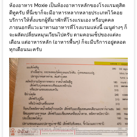
ลอง
ห้องอาหาร Moxie เป็นห้องอาหารหลักของโรงแรมดุสิต
ถนน
ดีทูครับ ที่นี่เขาก็จะมีอาหารหลากหลายประเภทไว้คอย
คน
บริการให้ทั้งแขกผู้ที่มาพักที่โรงแรมเอง หรือบุคคล
เดิน
ภายนอกที่แวะมาทานอาหารที่โรงแรมแห่งนี้ เมนูต่างๆ ก็
วัน
จะผลัดเปลี่ยนหมุนเวียนไปครับ ตามคอนเซ็ปของแต่ละ
เดือน แต่อาหารหลัก (อาหารพื้นๆ) ก็จะมีบริการอยู่ตลอด
อาทิตย์
ทุกเดือนนะครับ
ท่าแพ
เชียงใหม่
CART
CHECKOUT
DRAFT
–
บาร์บีคิว
สาว