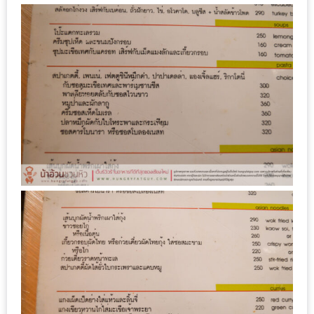
เหนือ
กับ
สลัด
หนุ่ม
บ้านนา
เมนู
เด็ด
จาก
ANNA
FARM
ที่
เอาชนะ
ใจ
กรรมการ
จาก
THE