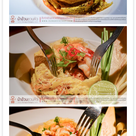
ดี
กับ
วงใน
แจก
ฟรี
LINE
GIFTCODE!
ลายแทง
ความ
อร่อย
ทั่ว
เชียงใหม่
ลุ้น
บัตร