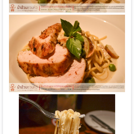
นโยบาย
ความ
เป็น
ส่วน
ตัว
ประกาศ
ผล
ผู้
โชค
ดี
กับ
น้า
อ้วน
ครั้ง
ที่