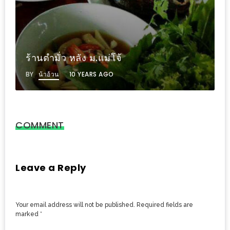
งาน
เดียว
ทั้ง
ช้อป
ร้านตำมั่ว หลัง ม.แม่โจ้
กิน
BY
น้าอ้วน
10 YEARS AGO
เที่ยว
พร้อม
โปร
โม
COMMENT
ชั่น
สำหรับ
คน
Leave a Reply
รัก
บ้าน
Your email address will not be published.
Required fields are
มากมาย
marked
*