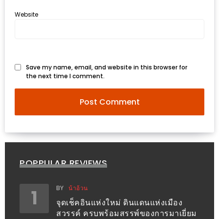
ใหญ่
Website
ที่สุด
ใน
โลก
กับ
Save my name, email, and website in this browser for
โรง
the next time I comment.
แรม
ฮอ
ลิ
เดย์
อินน์
เชียงใหม่
POPPULAR REVIEWS
PANDA
BY
น้าอ้วน
1
TIME
จุดเช็คอินแห่งใหม่ ดินแดนแห่งเมือง
:
สวรรค์ ครบพร้อมสรรพ์ของการมาเยี่ยม