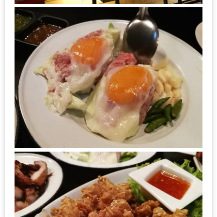
ลอง
ถนน
คน
เดิน
วัน
อาทิตย์
ท่าแพ
เชียงใหม่
CART
CHECKOUT
DRAFT
–
บาร์บีคิว
สาว