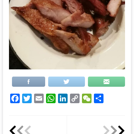
DISH
EVENT
ที่
ต้อง
ห้าม
พลาด
สำหรับ
ฤดู
หนาว
นี้
กับ
Facebook
Twitter
Email
WhatsApp
LinkedIn
Copy
WeChat
Share
PING
Link
FAI
FESTIVAL
2