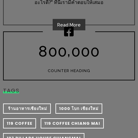
อะไรดี?" ที่นี่เรามีคำตอบให้เสมอ
หิว
ข้าว
Read More
อะไร
เอ่ย
,
อร่อย
8
0
0
0
0
0
ที่สุด?
งาน
COUNTER HEADING
แฟร์
เรื่อง
TAGS
บ้าน
ที่
​ ร้านอาหารเชียงใหม่
1000 โบก เชียงใหม่
ทุก
คน
119 COFFEE
119 COFFEE CHIANG MAI
ต้อง