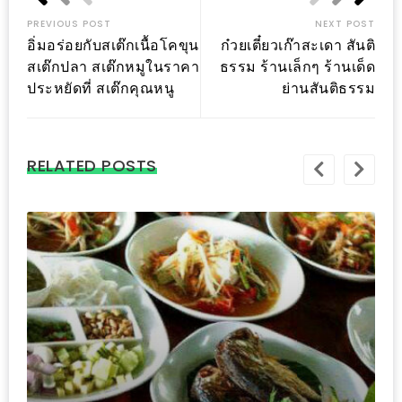
–
ช็อป
PREVIOUS POST
NEXT POST
อิ่มอร่อยกับสเต๊กเนื้อโคขุน
ก๋วยเตี๋ยวเก๊าสะเดา สันติ
ฟิน
สเต๊กปลา สเต๊กหมูในราคา
ธรรม ร้านเล็กๆ ร้านเด็ด
กิน
ประหยัดที่ สเต๊กคุณหนู
ย่านสันติธรรม
เพลิน
HFG
RELATED POSTS
E-
NEWS
GAME
(SABAI
SEAFOOD)
HOMEPRO
FAIR
2017
เชียงใหม่