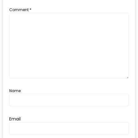
MAPS
Comment
*
MY
ACCOUNT
NEW
FACEBOOK
TIMELINE
POLICY
OKTOBERFEST
ครั้ง
Name
ที่
2
เทศกาล
Email
เบียร์
ที่