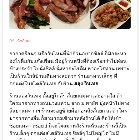
ช้อป
ชิ
ลล์
ชิม
ที่
BY
น้าอ้วน
HIMMA
อากาศร้อนๆ หรือวันไหนที่น้าอ้วนอยากชิลล์ ก็มักจะหา
MARKET
อะไรดื่มกับแก๊งเพื่อน มีอยู่ร้านหนึ่งที่ต้องเรียกว่าไปค่อน
FESTIVAL
ข้างประจำ ไปนั่งชิลล์ นั่งหาอะไรดื่ม หาอะไรทาน เพราะ
เป็นร้านใกล้บ้านเดินทางสะดวก ร้านอาหารเล็กๆ ที่
10
ตกแต่งในสไตล์วินเทจ กับร้าน
สลุง วินเทจ
ร้าน
ร้านสลุงวินเทจ ตั้งอยู่ใกล้ๆ สี่แยกแม่คาวสะอาดใส ถ้า
พ่อ
ใครมาจากทางถนนวงแหวน จาก ม.พายัพ มุ่งหน้าไปทาง
ค้า
สี่แยกแม่คาวฯ ร้านจะอยู่ซ้ายมือก่อนถึงสี่แยก แต่ถ้าใคร
แซ่บ
มาจากทางอื่น ก็สามารถเข้ามาหลังร้านได้ คือให้เข้า
แม่ค้า
ซอยแม่คาวซอย 1 ก็จะโผล่มาหลังร้านนั่นเอง ร้านนี้เป็น
ร้านเล็กๆ ตกแต่งสไตล์วินเทจ ชิลล์ๆ ไม่ใหญ่โต ไม่มี
สวย