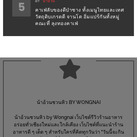
BY
น้าอ้วน
5
ชม
คาเฟ่ลับของดีป่าซาง ทั้งเมนูไทยและเทศ
มาก
วัตถุดิบเกรดดี จานโต อิ่มแปร้กันทั้งหมู่
คณะที่ ลุงทองคาเฟ่
ที่สุด
ประจำ
ปี
2557
กิจกรรม
ชิง
รางวัล
กับ
สมาชิก
น้าอ้วนชวนหิว BY WONGNAI
ENEWS
น้า
น้าอ้วนชวนหิว by Wongnai เว็บไซต์รีวิวร้านอาหาร
อ้วน
อร่อยทั่วเชียงใหม่และใกล้เคียง เว็บไซต์ที่แนะนำร้าน
อาหารดี ๆ เด็ด ๆ สำหรับใครที่คิดทุกวันว่า "วันนี้จะกิน
ชวน