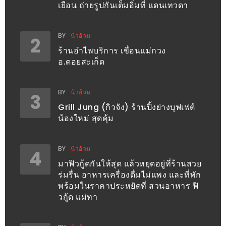
ทำไม
เยือน ถ่ายรูปกันเต็มอิ่มที่ แดนเทวดา
เรา
ไม่
BY
น้าอ้วน
2
ทำ
ร้านอำไพบริการ เขื่อนแม่กวง
อาหาร
อ.ดอยสะเก็ด
ทาน
เอง?
BY
น้าอ้วน
3
Grill Jung (กิวจัง) ร้านปิ้งย่างบุฟเฟต์
SHOP
น้องใหม่ สุดคุ้ม
TOP
BY
น้าอ้วน
4
10
มาฟิวกู้ดกันให้สุด แล้วหยุดอยู่ที่ร้านสวย
รีวิว
ร่มรื่น อาหารเครื่องดื่มไม่แพง และที่พัก
ร้าน
พร้อมในราคาประหยัดที่ สวนอาหาร ฟิ
อาหาร
วกู้ด แม่ทา
ที่
เข้า