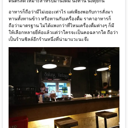
ดนตรีสด เหมาะสำหรับมานั่งดื่ม นั่งทาน นั่งคุยกัน
ร้าน
รวย
อาหารก็ถือว่ามีไม่เยอะเท่าไร แต่เพียงพอกับการสั่งมา
เสน่ห์
ทานทั้งทานข้าว หรือทานกับเครื่องดื่ม ราคาอาหารก็
ถือว่ามาตรฐาน ไม่ได้แพงกว่าที่ไหนเครื่องดื่มต่างๆ ก็มี
ของ
ให้เลือกหลายยี่ห้อแล้วแต่ว่าใครจะเป็นคอฉลากใด ถือว่า
เชียงใหม่
เป็นร้านชิลล์อีกร้านหนึ่งที่น่ามาแวะนะจ๊ะ
ที่
ต้อง
ไป
ลอง
16
ร้าน
อร่อย
ที่
ต้อง
มา