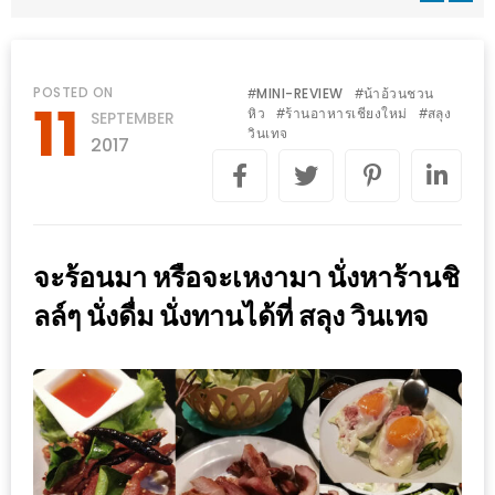
WONGNAI.COM
#มา
เดิน
นโยบาย
POSTED ON
MINI-REVIEW
น้าอ้วนชวน
#
#
11
เล่น
หิว
ร้านอาหารเชียงใหม่
สลุง
#
#
SEPTEMBER
ความ
วินเทจ
กัน
2017
เป็น
มั้ย
ส่วน
ใน
ตัว
ฐานะ
อะไร
จะร้อนมา หรือจะเหงามา นั่งหาร้านชิ
ก็ได้
ลล์ๆ นั่งดื่ม นั่งทานได้ที่ สลุง วินเทจ
…
งาน
เดียว
ที่
ครบ
ครั้ง