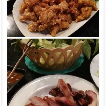
เหนือ
กับ
สลัด
หนุ่ม
บ้านนา
เมนู
เด็ด
จาก
ANNA
FARM
ที่
เอาชนะ
ใจ
กรรมการ
จาก
THE