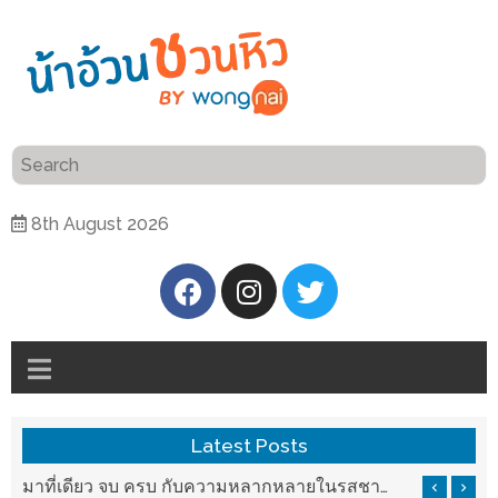
ร้าน
“เป็น
อาหาร
แสน”
แนะนำ
[PR]
8th August 2026
อิ่ม
เลือก
ร้าน
รับ
อาหาร
โชค
ที่
ที่
ต้องการ
โรงแรม
ศิริ
ติดต่อ
ปัน
Latest Posts
น้า
นาฯ
อ้วน
รสชาติที่ Chez Nous สันกำแพง
มาที่เดียว จบ ครบ กับความหลากหลายในรสชาติที่นำมาจากทั่วเมืองจีนที่ HAN The Chinese Cuisine
เชียงใหม่