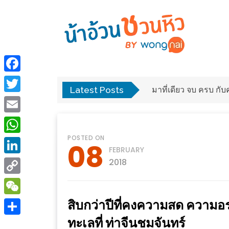
ร้าน
“เป็น
อาหาร
แสน”
Facebook
แนะนำ
Latest Posts
พง
มาที่เดียว จบ ครบ ก
[PR]
Twitter
อิ่ม
เลือก
Email
ร้าน
รับ
POSTED ON
อาหาร
โชค
WhatsApp
08
FEBRUARY
ที่
ที่
LinkedIn
2018
ต้องการ
โรงแรม
Copy
ศิริ
ติดต่อ
ปัน
Link
สิบกว่าปีที่คงความสด ความอ
WeChat
น้า
นาฯ
ทะเลที่ ท่าจีนชมจันทร์
อ้วน
Share
เชียงใหม่