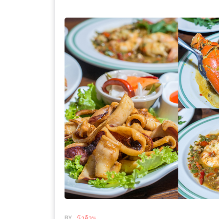
WONGNAI.COM
#มา
เดิน
นโยบาย
เล่น
ความ
กัน
เป็น
มั้ย
ส่วน
ใน
ตัว
ฐานะ
อะไร
ก็ได้
…
งาน
เดียว
ที่
ครบ
ครั้ง
BY
น้าอ้วน