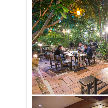
เหนือ
กับ
สลัด
หนุ่ม
บ้านนา
เมนู
เด็ด
จาก
ANNA
FARM
ที่
เอาชนะ
ใจ
กรรมการ
จาก
THE