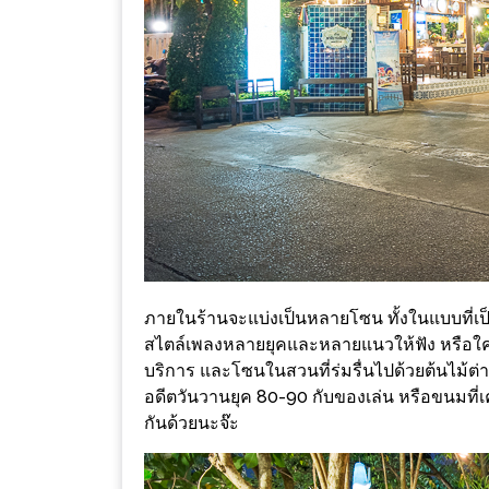
ร้าน
รวย
เสน่ห์
ของ
เชียงใหม่
ที่
ต้อง
ไป
ลอง
16
ภายในร้านจะแบ่งเป็นหลายโซน ทั้งในแบบที่เป
ร้าน
สไตล์เพลงหลายยุคและหลายแนวให้ฟัง หรือ
อร่อย
บริการ และโซนในสวนที่ร่มรื่นไปด้วยต้นไม้ต่า
อดีตวันวานยุค 80-90 กับของเล่น หรือขนมที่เค
ที่
กันด้วยนะจ๊ะ
ต้อง
มา