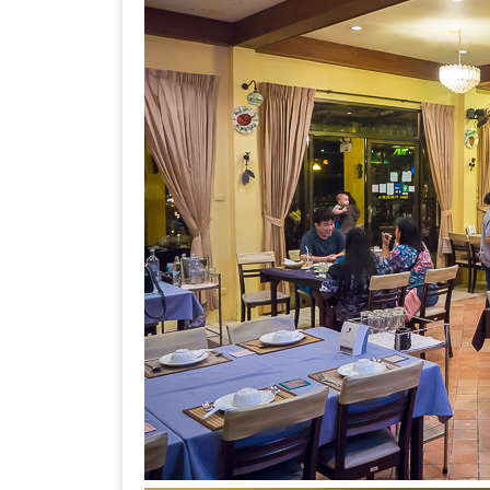
DISH
EVENT
ที่
ต้อง
ห้าม
พลาด
สำหรับ
ฤดู
หนาว
นี้
กับ
PING
FAI
FESTIVAL
2