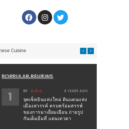
nese Cuisine
แ
POPPULAR REVIEWS
BY
น้าอ้วน
6 YEARS AGO
1
จุดเช็คอินแห่งใหม่ ดินแดนแห่ง
เมืองสวรรค์ ครบพร้อมสรรพ์
ของการมาเยี่ยมเยือน ถ่ายรูป
กันเต็มอิ่มที่ แดนเทวดา