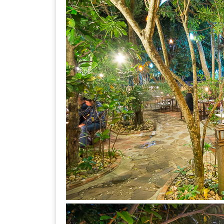
ลอง
ถนน
คน
เดิน
วัน
อาทิตย์
ท่าแพ
เชียงใหม่
CART
CHECKOUT
DRAFT
–
บาร์บีคิว
สาว