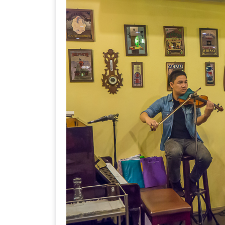
–
ช็อป
ฟิน
กิน
เพลิน
HFG
E-
NEWS
GAME
(SABAI
SEAFOOD)
HOMEPRO
FAIR
2017
เชียงใหม่