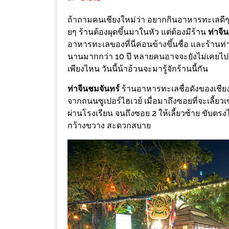
ช้อป
ถ้าถามคนเชียงใหม่ว่า อยากกินอาหารทะเลดีๆ
ชิ
ยๆ ร้านต้องผุดขึ้นมาในหัว แต่ต้องมีร้าน
ท่าจี
ลล์
อาหารทะเลของที่นี่ค่อนข้างขึ้นชื่อ และร้านท่
ชิม
นานมากกว่า 10 ปี หลายคนอาจจะยังไม่เคยไป ห
ที่
เพียงไหน วันนี้น้าอ้วนจะมารู้จักร้านนี้กัน
HIMMA
ท่าจีนชมจันทร์​
ร้านอาหารทะเลชื่อดังของเชีย
MARKET
จากถนนซูเปอร์ไฮเวย์ เมื่อมาถึงซอยที่จะเลี้ยว
FESTIVAL
ผ่านโรงเรียน จนถึงซอย 2 ให้เลี้ยวซ้าย ขับตรง
กว้างขวาง สะดวกสบาย
10
ร้าน
พ่อ
ค้า
แซ่บ
แม่ค้า
สวย