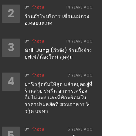
BY
น้าอ้วน
14 YEARS AGO
2
ร้านอำไพบริการ เขื่อนแม่กวง
อ.ดอยสะเก็ด
BY
น้าอ้วน
14 YEARS AGO
3
Grill Jung (กิวจัง) ร้านปิ้งย่าง
บุฟเฟต์น้องใหม่ สุดคุ้ม
BY
น้าอ้วน
7 YEARS AGO
4
มาฟิวกู้ดกันให้สุด แล้วหยุดอยู่ที่
ร้านสวย ร่มรื่น อาหารเครื่อง
ดื่มไม่แพง และที่พักพร้อมใน
ราคาประหยัดที่ สวนอาหาร ฟิ
วกู้ด แม่ทา
BY
น้าอ้วน
5 YEARS AGO
5