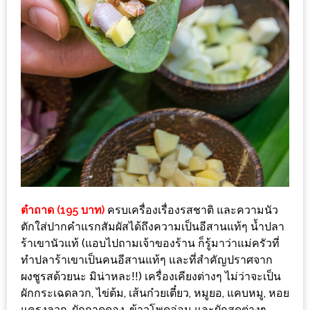
หิว
ข้าว
อะไร
เอ่ย
อร่อย
ที่สุด?
งาน
แฟร์
เรื่อง
ตำถาด (195 บาท)
ครบเครื่องเรื่องรสชาติ และความนัว
บ้าน
ตักใส่ปากคำแรกสัมผัสได้ถึงความเป็นอีสานแท้ๆ น้ำปลา
ที่
ร้าเขานัวแท้ (แอบไปถามเจ้าของร้าน ก็รู้มาว่าแม่ครัวที่
ทุก
ทำปลาร้าเขาเป็นคนอีสานแท้ๆ และที่สำคัญปราศจาก
คน
ผงชูรสด้วยนะ มิน่าหละ!!) เครื่องเคียงต่างๆ ไม่ว่าจะเป็น
ต้อง
ผักกระเฉดลวก, ไข่ต้ม, เส้นก๋วยเตี๋ยว, หมูยอ, แคบหมู, หอย
แครงลวก, ผักกาดดอง, ข้าวโพดอ่อน และผักสดต่างๆ