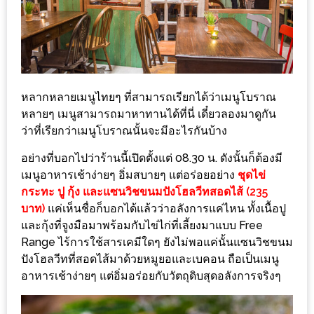
–
ช็อป
ฟิน
กิน
เพลิน
หลากหลายเมนูไทยๆ ที่สามารถเรียกได้ว่าเมนูโบราณ
HFG
หลายๆ เมนูสามารถมาหาทานได้ที่นี่ เดี๋ยวลองมาดูกัน
ว่าที่เรียกว่าเมนูโบราณนั้นจะมีอะไรกันบ้าง
E-
NEWS
อย่างที่บอกไปว่าร้านนี้เปิดตั้งแต่ 08.30 น.​ ดังนั้นก็ต้องมี
GAME
เมนูอาหารเช้าง่ายๆ อิ่มสบายๆ แต่อร่อยอย่าง
ชุดไข่
(SABAI
กระทะ ปู กุ้ง และแซนวิชขนมปังโฮลวีทสอดไส้ (235
บาท)
แค่เห็นชื่อก็บอกได้แล้วว่าอลังการแค่ไหน ทั้งเนื้อปู
SEAFOOD)
และกุ้งที่จูงมือมาพร้อมกับไข่ไก่ที่เลี้ยงมาแบบ Free
Range ไร้การใช้สารเคมีใดๆ ยังไม่พอแค่นั้นแซนวิชขนม
HOMEPRO
ปังโฮลวีทที่สอดไส้มาด้วยหมูยอและเบคอน ถือเป็นเมนู
FAIR
อาหารเช้าง่ายๆ แต่อิ่มอร่อยกับวัตถุดิบสุดอลังการจริงๆ
2017
เชียงใหม่