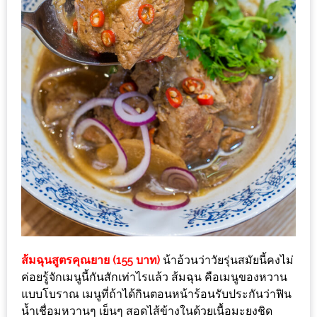
1
พา
เพื่อน
มา
ม่วน
กั๋น
บน
INSTAGRAM
รวม
โปร
โม
ส้มฉุนสูตรคุณยาย (155 บาท)
น้าอ้วนว่าวัยรุ่นสมัยนี้คงไม่
ชั่
ค่อยรู้จักเมนูนี้กันสักเท่าไรแล้ว ส้มฉุน คือเมนูของหวาน
นวัน
แบบโบราณ เมนูที่ถ้าได้กินตอนหน้าร้อนรับประกันว่าฟิน
แม่
น้ำเชื่อมหวานๆ เย็นๆ สอดไส้ข้างในด้วยเนื้อมะยงชิด