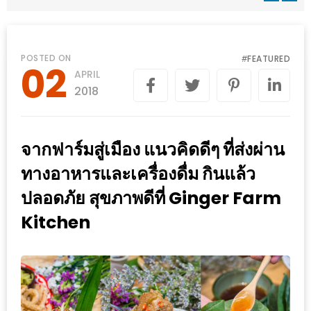
WONGNAI.COM
#มา
เดิน
นโยบาย
POSTED ON
FEATURED
#
02
เล่น
APRIL
ความ
กัน
2018
เป็น
มั้ย
ส่วน
ใน
ตัว
จากฟาร์มสู่เมือง แนวคิดดีๆ ที่ส่งผ่าน
ฐานะ
อะไร
ทางอาหารและเครื่องดื่ม กินแล้ว
ก็ได้
ปลอดภัย สุขภาพดีที่ Ginger Farm
…
Kitchen
งาน
เดียว
ที่
ครบ
ครั้ง