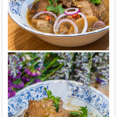
นโยบาย
ความ
เป็น
ส่วน
ตัว
ประกาศ
ผล
ผู้
โชค
ดี
กับ
น้า
อ้วน
ครั้ง
ที่