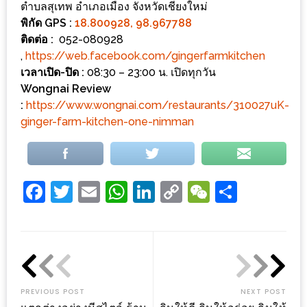
ตำบลสุเทพ อำเภอเมือง จังหวัดเชียงใหม่
ะ
พิกัด GPS :
18.800928, 98.967788
สุด
ติดต่อ :
052-080928
เด็ด
,
https://web.facebook.com/gingerfarmkitchen
ที่
เวลาเปิด-ปิด :
08:30 – 23:00 น. เปิดทุกวัน
Wongnai Review
AIKO
:
https://www.wongnai.com/restaurants/310027uK-
(THE
ginger-farm-kitchen-one-nimman
UP,
RAMA
3)
Facebook
Twitter
Email
WhatsApp
LinkedIn
Copy
WeChat
Share
อาหาร
Link
โดน
ใจ
ภาพ
ใส
PREVIOUS POST
NEXT POST
ปิ๊