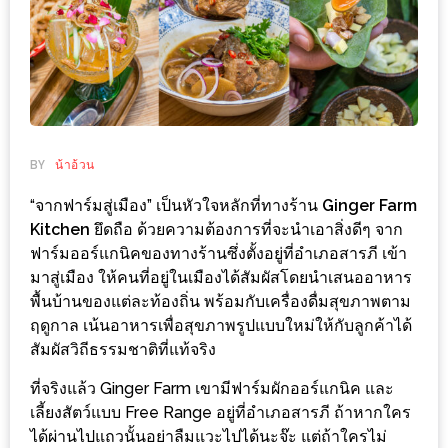
ช้อป
ชิ
ลล์
ชิม
ที่
HIMMA
BY
น้าอ้วน
MARKET
“จากฟาร์มสู่เมือง” เป็นหัวใจหลักที่ทางร้าน
Ginger Farm
FESTIVAL
Kitchen
ยึดถือ ด้วยความต้องการที่จะนำเอาสิ่งดีๆ จาก
ฟาร์มออร์แกนิคของทางร้านซึ่งตั้งอยู่ที่อำเภอสารภี เข้า
10
มาสู่เมือง ให้คนที่อยู่ในเมืองได้สัมผัสโดยนำเสนออาหาร
ร้าน
พื้นบ้านของแต่ละท้องถิ่น พร้อมกับเครื่องดื่มสุขภาพตาม
พ่อ
ฤดูกาล เน้นอาหารเพื่อสุขภาพรูปแบบใหม่ให้กับลูกค้าได้
ค้า
สัมผัสวิถีธรรมชาติที่แท้จริง
แซ่บ
ที่จริงแล้ว Ginger Farm เขามีฟาร์มผักออร์แกนิค และ
แม่ค้า
เลี้ยงสัตว์แบบ Free Range อยู่ที่อำเภอสารภี ถ้าหากใคร
สวย
ได้ผ่านไปแถวนั้นอย่าลืมแวะไปได้นะจ๊ะ แต่ถ้าใครไม่