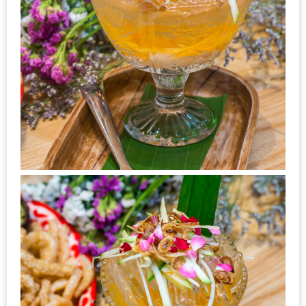
ดี
กับ
วงใน
แจก
ฟรี
LINE
GIFTCODE!
ลายแทง
ความ
อร่อย
ทั่ว
เชียงใหม่
ลุ้น
บัตร