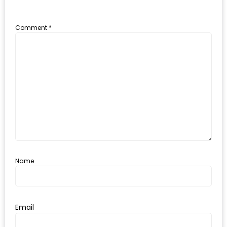
300
บาท
Comment
*
เกี่ยว
กับ
เว็บ
น้า
อ้วน
ชวน
หิว
เจ้าของ
Name
ร้าน
แนะนำ
ร้าน
Email
เพื่อน