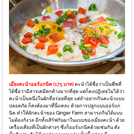
ใหญ่
ที่สุด
ใน
โลก
กับ
โรง
แรม
ฮอ
ลิ
เดย์
เมี่ยงคะน้าออร์แกนิค (175 บาท)
คะน้าได้ชื่อว่าเป็นพืชที่
อินน์
ได้ชื่อว่ามีสารเคมีตกค้างมากที่สุด แต่ก็คงปฎิเสธไม่ได้ว่า
เชียงใหม่
คะน้าเป็นหนึ่งในผักที่อร่อยที่สุด แต่ถ้าอยากกินคะน้าแบบ
ปลอดภัย ก็คงต้องมาที่นี่แหละ ด้วยการปลูกแบบออร์แก
PANDA
นิค ทำให้ผักคะน้าของ Ginger Farm สามารถกินได้แบบ
TIME
ไม่ต้องกังวล อีกทั้งเสิร์ฟกันมาในแบบของเมี่ยงคะน้า ด้วย
เครื่องเคียงที่เป็นผักต่างๆ ซึ่งก็ออร์แกนิคด้วยเช่นกัน ดัง
: