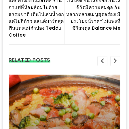
แตกต่างอย่างมีสไตล์ ร้าน
กินให้ดี กินให้อร่อย กินให้
งด้วย
กาแฟที่ห้อมล้อมไปด้วย
ชีวิตมีความสมดุล กับ
HUAWEI
ธรรมชาติ เดินไปเล่นน้ำตก
หลากหลายเมนูสุดอร่อย มี
G7
แค่ไม่กี่ก้าว แลนด์มาร์กสุด
ประโยชน์ราคาไม่แพงที่
ฟินแห่งแม่กำปอง Teddu
ชีวีสมดุล Balance Me
PLUS
Coffee
สมา
ร์ท
โฟน
RELATED POSTS
ที่
เอาใจ
ขา
กิน
โดย
เฉพาะ
อิ่ม
ไม่