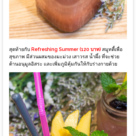
ส่วนลด
พิเศษ
ร้าน
อาหาร
ใน
สุดท้ายกับ
Refreshing Summer (120 บาท)
สมูทตี้เพื่อ
เชียงใหม่
สุขภาพ มีส่วนผสมของมะม่วง เสาวรส น้ำผึ้ง ที่จะช่วย
ต้านอนุมูลอิสระ และเพิ่มภูมิคุ้มกันให้กับร่างกายด้วย
หนาว
นัก
ใช่
ไหม?
แวะ
ไป
ผิง
ไฟ