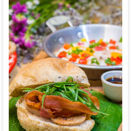
งาน
เดียว
ทั้ง
ช้อป
กิน
เที่ยว
พร้อม
โปร
โม
ชั่น
สำหรับ
คน
รัก
บ้าน
มากมาย