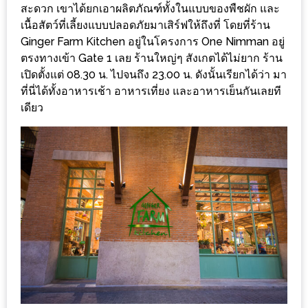
ร้าน
สะดวก เขาได้ยกเอาผลิตภัณฑ์ทั้งในแบบของพืชผัก และ
รวย
เนื้อสัตว์ที่เลี้ยงแบบปลอดภัยมาเสิร์ฟให้ถึงที่ โดยที่ร้าน
Ginger Farm Kitchen อยู่ในโครงการ One Nimman อยู่
เสน่ห์
ตรงทางเข้า Gate 1 เลย ร้านใหญ่ๆ สังเกตได้ไม่ยาก ร้าน
ของ
เปิดตั้งแต่ 08.30 น. ไปจนถึง 23.00 น. ดังนั้นเรียกได้ว่า มา
เชียงใหม่
ที่นี่ได้ทั้งอาหารเช้า อาหารเที่ยง และอาหารเย็นกันเลยที
ที่
เดียว
ต้อง
ไป
ลอง
16
ร้าน
อร่อย
ที่
ต้อง
มา