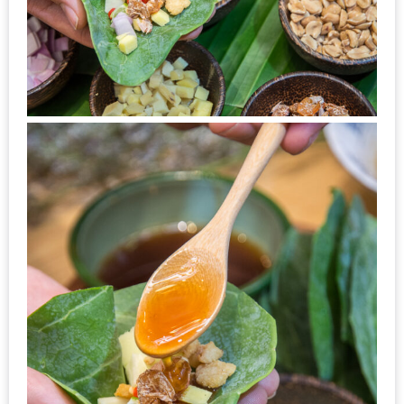
ชม
มาก
ที่สุด
ประจำ
ปี
2557
กิจกรรม
ชิง
รางวัล
กับ
สมาชิก
ENEWS
น้า
อ้วน
ชวน