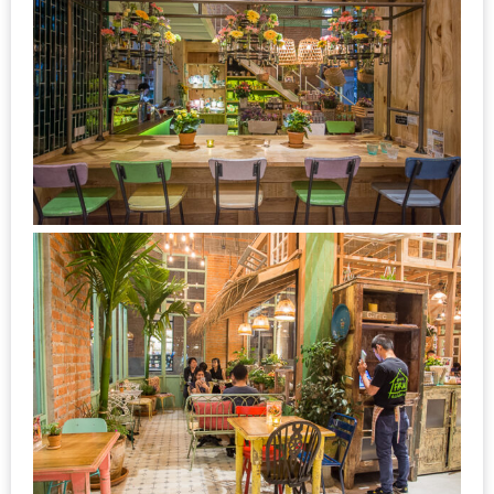
เหนือ
กับ
สลัด
หนุ่ม
บ้านนา
เมนู
เด็ด
จาก
ANNA
FARM
ที่
เอาชนะ
ใจ
กรรมการ
จาก
THE