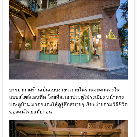
ลอง
ถนน
คน
เดิน
วัน
อาทิตย์
ท่าแพ
เชียงใหม่
CART
บรรยากาศร้านเป็นแบบง่ายๆ ภายในร้านจะตกแต่งใน
CHECKOUT
แบบสไตล์แอนทีค โดยที่จะเอาประตูไม้ระเบียง หน้าต่าง
ประตูบ้าน มาตกแต่งให้ดูรู้สึกสบายๆ เรียบง่ายตามวิถีชีวิต
DRAFT
ของคนไทยสมัยก่อน
–
บาร์บีคิว
สาว