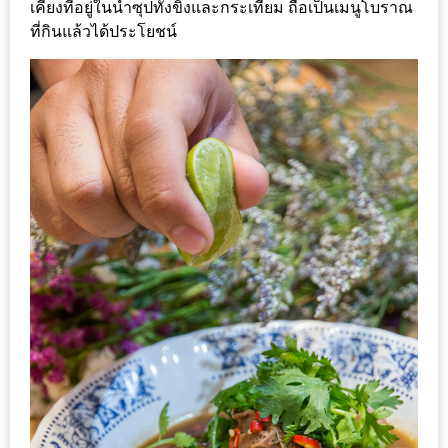
น้า
เคียงที่อยู่ในน้ำซุปทั้งขิงและกระเทียม ถือเป็นเมนูโบราณ
อ้วน
ที่กินแล้วได้ประโยชน์
ติดต่อ
น้า
อ้วน
น้า
อ้วน
ชวน
คุย
นโยบาย
ความ
เป็น
ส่วน
ตัว