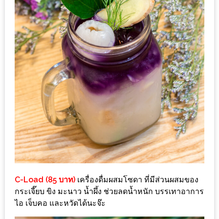
รับ
ประทาน
อาหาร
มูลค่า
1,000
บาท
ฟรี
3
รางวัล
วัน
แม่
สุด
พิเศษ
C-Load (85 บาท)
เครื่องดื่มผสมโซดา ที่มีส่วนผสมของ
โปร
กระเจี๊ยบ ขิง มะนาว น้ำผึ้ง ช่วยลดน้ำหนัก บรรเทาอาการ
โม
ไอ เจ็บคอ และหวัดได้นะจ๊ะ
ชั่น