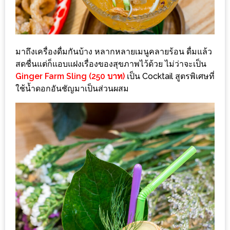
รับ
ประทาน
บุฟเฟ่ต์
ฟรี
มาถึงเครื่องดื่มกันบ้าง หลากหลายเมนูคลายร้อน ดื่มแล้ว
ที่
สดชื่นแต่ก็แอบแฝงเรื่องของสุขภาพไว้ด้วย ไม่ว่าจะเป็น
LE
Ginger Farm Sling (250 บาท)
เป็น Cocktail สูตรพิเศษที่
ใช้น้ำดอกอันชัญมาเป็นส่วนผสม
CRYSTAL
เชียงใหม่
ฟรี
2
ท่าน
ลุ้น
รับ
GIFT
VOUCHER