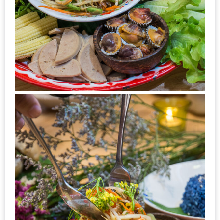
กับ
แผนที่
ร้าน
หมู
กระทะ
ทั่ว
เชียงใหม่
งบ
ไม่
บาน
ปลาย
อิ่ม
ชิ
ลล์
ไม่
เกิน