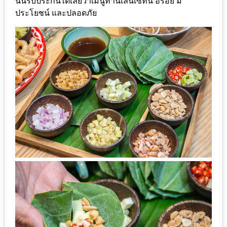
นั้นรับประกันได้เลยว่าเมนูทานเล่นเซ็ทนี้ อร่อย มี
ทำไม
ประโยชน์ และปลอดภัย
เรา
ไม่
ทำ
อาหาร
ทาน
เอง?
SHOP
TOP
10
รีวิว
ร้าน
อาหาร
ที่
เข้า