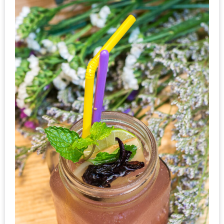
เด็ด
สำหรับ
คุณ
แม่
ที่รัก
2560
สบาย
ใจ๋…
สไตล์
นิมมาน
(ดี
คอน
โด
นิม)
เชียงใหม่