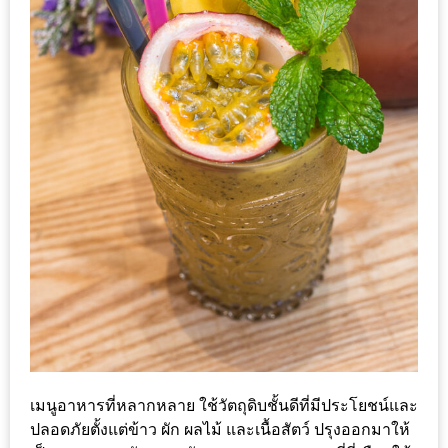
อุ่นๆ
ปิ้ง
มาร์ช
เมล
โล่
พร้อม
ชิม
และ
ช้อป
ที่
เดียว
ครบ
ที่
งาน
LEO
เมนูอาหารที่หลากหลาย ใช้วัตถุดิบชั้นดีที่มีประโยชน์และ
PRESENTS
ปลอดภัยตั้งแต่ข้าว ผัก ผลไม้ และเนื้อสัตว์ ปรุงออกมาให้