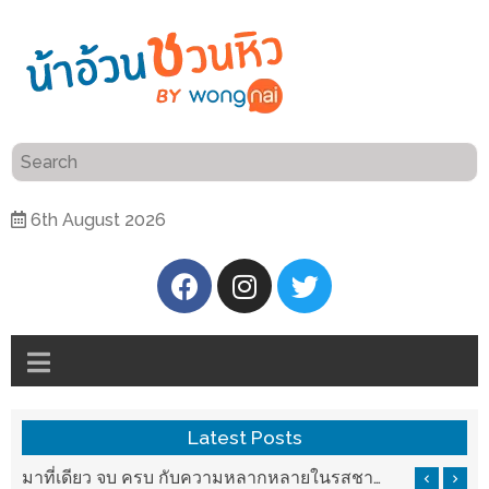
ร้าน
“เป็น
อาหาร
แสน”
แนะนำ
[PR]
6th August 2026
อิ่ม
เลือก
ร้าน
รับ
อาหาร
โชค
ที่
ที่
ต้องการ
โรงแรม
ศิริ
ติดต่อ
ปัน
Latest Posts
น้า
นาฯ
อ้วน
บ ครบ กับความหลากหลายในรสชาติที่นำมาจากทั่วเมืองจีนที่ HAN The Chinese Cuisine
แวะมาชิลยามเย็น กับจุดเช็คอินชมวิวดอยสุเทพสุดฟิน เครื่องดื่มและอาหารครบครันที่ Pool House
เชียงใหม่