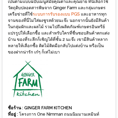
PINGFAI
เป็นตามแบบฉบับเมนูสมัยคุณตาและคุณยาย ที่นี่เลือกใช้
FESTIVAL
วัตถุดิบปลอดสารพิษจาก Ginger Farm และกลุ่มเกษตร
เครือข่ายที่ใช้
ระบบการรับรองแบบ PGS
และอาหารทุก
3
จานของที่นี่ไม่ใส่ผงชูรสด้วยนะจ๊ะ นอกจากนั้นยังมีสินค้า
ในกลุ่มผักและผลไม้ รวมไปถึงผลิตภัณฑ์เกษตรอินทรีย์
อาหาร
แปรรูปให้เลือกซื้อ และสำหรับใครที่ชื่นชอบสินค้าตกแต่ง
ญี่ปุ่น
บ้าน ของที่ระลึกก็เชิญได้ที่ชั้น 2 นะจ๊ะ เขามีสินค้าหลาก
ระดับ
หลายให้เลือกซื้อ ติดไม้ติดมือกลับไปแต่งบ้าน หรือเป็น
พรีเมียม
ของฝากน่ารัก เก๋ๆ ก็เท่ไม่เบา
พร้อม
สุ
กี้
เนื้อ
หมู
ดำ
คู
ชื่อร้าน : GINGER FARM KITCHEN
โร
ที่อยู่ :
โครงการ One Nimman ถนนนิมมานเหมินท์
บูต