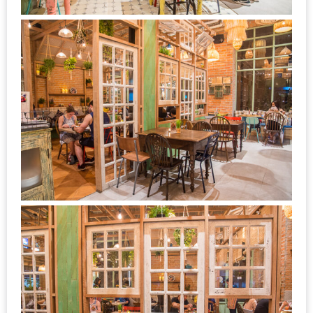
DISH
EVENT
ที่
ต้อง
ห้าม
พลาด
สำหรับ
ฤดู
หนาว
นี้
กับ
PING
FAI
FESTIVAL
2