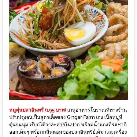
200
บาท
ชี้
เบาะแส
ความ
อร่อย
ตาม
รอย
น้า
อ้วน
ชวน
หมูตุ๋นปลาอินทรี (195 บาท)​
เมนูอาหารโบราณที่ทางร้าน
หิว
ปรับปรุงจนเป็นสูตรเด็ดของ Ginger Farm เอง เนื้อหมูที่
ตุ๋นจนนุ่ม เรียกได้ว่าละลายในปาก พร้อมน้ำแกงที่รสชาติ
ติดต่อ
ออกเค็มๆ พร้อมกลิ่นหอมของปลาอินทรีย์เค็ม และเครื่อง