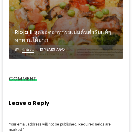
อั้น
กิน
ไม่
ปิ๊งป่อง หิวเมื่อไรแวะมาได้เมื่อนั้น อิ่มกันได้
ยั้ง
ตลอด 24 ชั่วโมง ข้าวมันไก่ราคาประหยัด
หมู
ที่ ข้าวมันไก่ตีนดอย เจ็ดยอด
กระทะ
BY
น้าอ้วน
4 YEARS AGO
&
ทะเล
เผา
เชียงใหม่
COMMENT
งบ
ไม่
บาน
Leave a Reply
ปลาย
ไม่
Your email address will not be published.
Required fields are
เกิน
marked
*