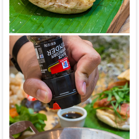
MAPS
MY
ACCOUNT
NEW
FACEBOOK
TIMELINE
POLICY
OKTOBERFEST
ครั้ง
ที่
2
เทศกาล
เบียร์
ที่