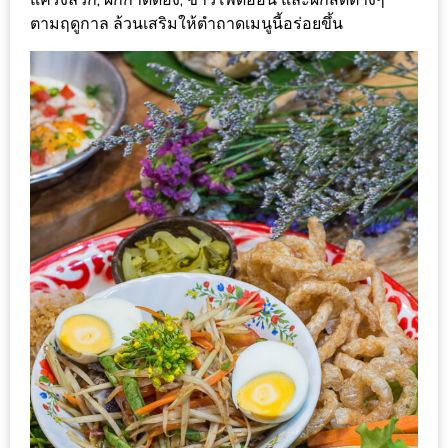
มา
ตามฤดูกาล ล้วนเสริมให้ตำถาดเมนูนี้อร่อยขึ้น
พบ
สินค้า
เรื่อง
บ้าน
คุ้ม
ครบ
จบ
ที่
เดียว
HOMEPRO
FAIR
2017
เชียงใหม่
จัด
เต็ม