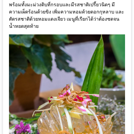
แห่ง
พร้อมทั้งมะม่วงดิบที่กรอบและมีรสชาติเปรี้ยวนิดๆ มี
ชาติ
ความเผ็ดร้อนด้วยขิง เพิ่มความหอมด้วยดอกกุหลาบ และ
2557
ตัดรสชาติด้วยหอมแดงเจียว เมนูที่เรียกได้ว่าต้องซดจน
น้ำหยดสุดท้าย
ร้าน
หมู
กระทะ
ทั่ว
เชียงใหม่
TOP30
ราคา
ไม่
เกิน
200
บาท
รีวิว