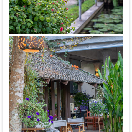
งาน
เดียว
ทั้ง
ช้อป
กิน
เที่ยว
พร้อม
โปร
โม
ชั่น
สำหรับ
คน
รัก
บ้าน
มากมาย