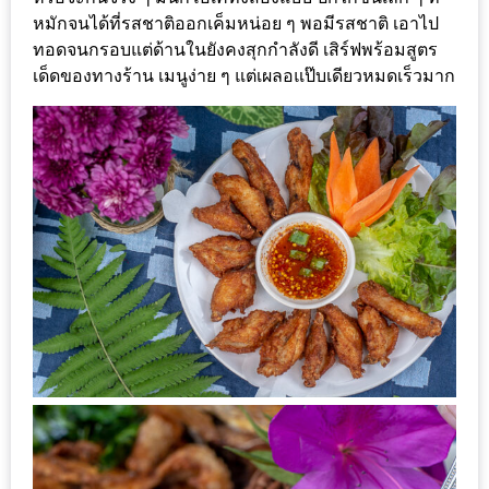
200
หมักจนได้ที่รสชาติออกเค็มหน่อย ๆ พอมีรสชาติ เอาไป
ทอดจนกรอบแต่ด้านในยังคงสุกกำลังดี เสิร์ฟพร้อมสูตร
บาท
เด็ดของทางร้าน เมนูง่าย ๆ แต่เผลอแป๊บเดียวหมดเร็วมาก
ชี้
เบาะแส
ความ
อร่อย
ตาม
รอย
น้า
อ้วน
ชวน
หิว
ติดต่อ