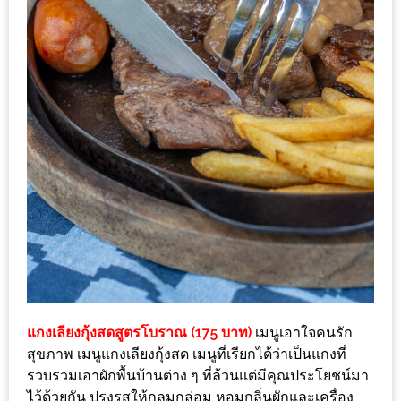
เด็ด
สำหรับ
คุณ
แม่
ที่รัก
2560
สบาย
ใจ๋…
สไตล์
นิมมาน
(ดี
คอน
แกงเลียงกุ้งสดสูตรโบราณ (175 บาท)
เมนูเอาใจคนรัก
โด
สุขภาพ เมนูแกงเลียงกุ้งสด เมนูที่เรียกได้ว่าเป็นแกงที่
นิม)
รวบรวมเอาผักพื้นบ้านต่าง ๆ ที่ล้วนแต่มีคุณประโยชน์มา
เชียงใหม่
ไว้ด้วยกัน ปรุงรสให้กลมกล่อม หอมกลิ่นผักและเครื่อง