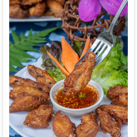
น้า
อ้วน
ติดต่อ
น้า
อ้วน
น้า
อ้วน
ชวน
คุย
นโยบาย
ความ
เป็น
ส่วน
ตัว