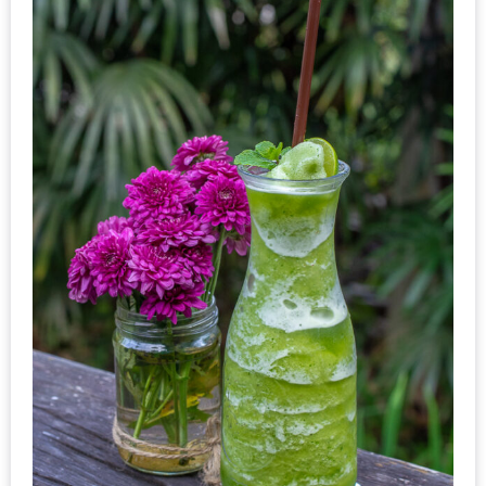
อั้น
กิน
ไม่
ยั้ง
หมู
กระทะ
&
ทะเล
เผา
เชียงใหม่
งบ
ไม่
บาน
ปลาย
ไม่
เกิน