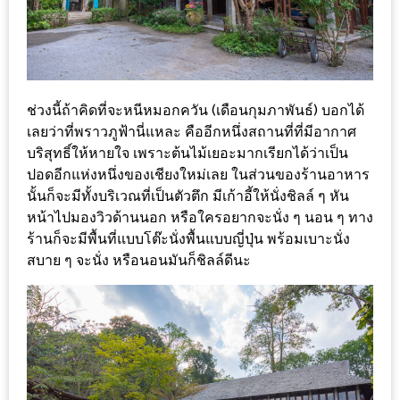
ลอง
ถนน
คน
เดิน
วัน
ช่วงนี้ถ้าคิดที่จะหนีหมอกควัน (เดือนกุมภาพันธ์) บอกได้
อาทิตย์
เลยว่าที่พราวภูฟ้านี่แหละ คืออีกหนึ่งสถานที่ที่มีอากาศ
ท่าแพ
บริสุทธิ์ให้หายใจ เพราะต้นไม้เยอะมากเรียกได้ว่าเป็น
เชียงใหม่
ปอดอีกแห่งหนึ่งของเชียงใหม่เลย ในส่วนของร้านอาหาร
นั้นก็จะมีทั้งบริเวณที่เป็นตัวตึก มีเก้าอี้ให้นั่งชิลล์ ๆ หัน
หน้าไปมองวิวด้านนอก หรือใครอยากจะนั่ง ๆ นอน ๆ ทาง
CART
ร้านก็จะมีพื้นที่แบบโต๊ะนั่งพื้นแบบญี่ปุ่น พร้อมเบาะนั่ง
สบาย ๆ จะนั่ง หรือนอนมันก็ชิลล์ดีนะ
CHECKOUT
DRAFT
–
บาร์บีคิว
สาว