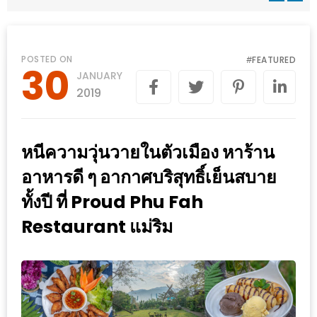
WONGNAI.COM
#มา
เดิน
นโยบาย
POSTED ON
FEATURED
#
30
เล่น
JANUARY
ความ
กัน
2019
เป็น
มั้ย
ส่วน
ใน
ตัว
หนีความวุ่นวายในตัวเมือง หาร้าน
ฐานะ
อะไร
อาหารดี ๆ อากาศบริสุทธิ์เย็นสบาย
ก็ได้
ทั้งปี ที่ Proud Phu Fah
…
Restaurant แม่ริม
งาน
เดียว
ที่
ครบ
ครั้ง