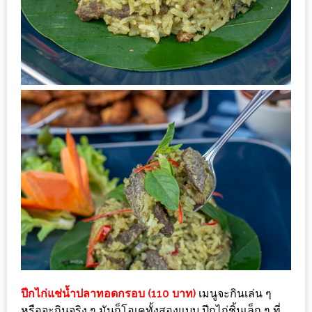
กับ
แผนที่
ร้าน
หมู
กระทะ
ทั่ว
เชียงใหม่
งบ
ไม่
บาน
ปลาย
อิ่ม
ชิ
ลล์
ไม่
ปีกไก่แช่น้ำปลาทอดกรอบ (110 บาท)
เมนูจะกินเล่น ๆ
เกิน
หรือจะกินจริง ๆ มันก็โอเคทั้งสองแบบ ปีกไก่ชิ้นเล็ก ๆ ที่