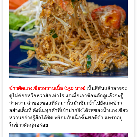
หิว
ข้าว
อะไร
เอ่ย
อร่อย
ที่สุด?
งาน
แฟร์
เรื่อง
ข้าวผัดแกงเขียวหวานเนื้อ (150 บาท)
เห็นสีสันแล้วอาจจะ
บ้าน
ดูไม่ค่อยหวือหวาสักเท่าไร แต่เมื่อเอาช้อนตักดูแล้วจะรู้
ที่
ว่าความฉ่ำของซอสที่ผัดมานั้นมันซึมเข้าไปยังเม็ดข้าว
อย่างเต็มที่ ดังนั้นทุกคำที่เข้าปากจึงได้รสของน้ำแกงเขียว
ทุก
หวานอย่างรู้สึกได้ชัด พร้อมกับเนื้อชิ้นพอดีคำ แทรกอยู่
คน
ในข้าวผัดนุ่มอร่อย
ต้อง