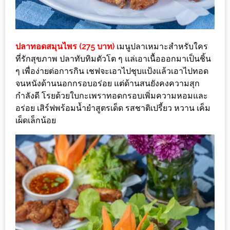
นโยบาย
ความ
เป็น
ปลาทอดสมุนไพร (275 บาท)
เมนูปลาเหมาะสำหรับใคร
ส่วน
ที่รักสุขภาพ ปลาทับทิมตัวโต ๆ แล่เอาเนื้อออกมาเป็นชิ้น
ๆ เพื่อง่ายต่อการกิน เชฟจะเอาไปชุบแป้งแล้วเอาไปทอด
ตัว
จนหนังด้านนอกกรอบอร่อย แต่ด้านสนยังคงความสุก
กำลังดี โรยด้วยใบกะเพราทอดกรอบเพิ่มความหอมและ
ประกาศ
อร่อย เสิร์ฟพร้อมน้ำยำสูตรเด็ด รสชาติเปรี้ยว หวาน เค็ม
ผล
เผ็ดเล็กน้อย
ผู้
โชค
ดี
กับ
น้า
อ้วน
ครั้ง
ที่