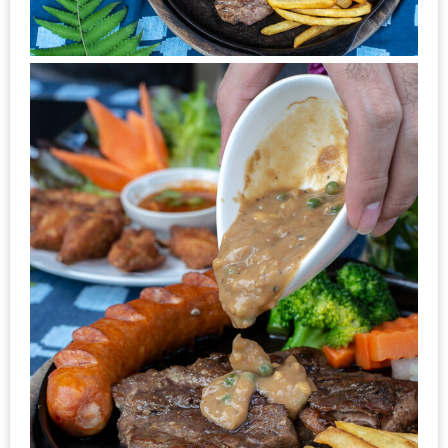
รับ
ประทาน
บุฟเฟ่ต์
ฟรี
ที่
LE
CRYSTAL
เชียงใหม่
ฟรี
2
ท่าน
ลุ้น
รับ
GIFT
VOUCHER