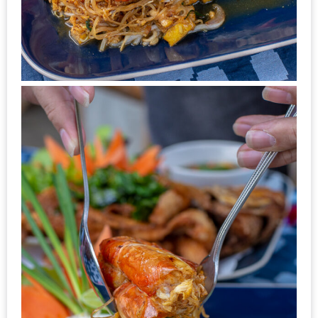
ชม
มาก
ที่สุด
ประจำ
ปี
2557
กิจกรรม
ชิง
รางวัล
กับ
สมาชิก
ENEWS
น้า
อ้วน
ชวน