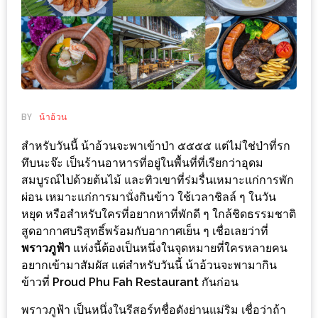
ช้อป
ชิ
ลล์
ชิม
ที่
HIMMA
BY
น้าอ้วน
MARKET
สำหรับวันนี้ น้าอ้วนจะพาเข้าป่า ๕๕๕๕ แต่ไม่ใช่ป่าที่รก
FESTIVAL
ทึบนะจ๊ะ เป็นร้านอาหารที่อยู่ในพื้นที่ที่เรียกว่าอุดม
สมบูรณ์ไปด้วยต้นไม้ และทิวเขาที่ร่มรื่นเหมาะแก่การพัก
10
ผ่อน เหมาะแก่การมานั่งกินข้าว ใช้เวลาชิลล์ ๆ ในวัน
ร้าน
หยุด หรือสำหรับใครที่อยากหาที่พักดี ๆ ใกล้ชิดธรรมชาติ
พ่อ
สูดอากาศบริสุทธิ์พร้อมกับอากาศเย็น ๆ เชื่อเลยว่าที่
ค้า
พราวภูฟ้า
แห่งนี้ต้องเป็นหนึ่งในจุดหมายที่ใครหลายคน
แซ่บ
อยากเข้ามาสัมผัส แต่สำหรับวันนี้ น้าอ้วนจะพามากิน
ข้าวที่
Proud Phu Fah Restaurant
กันก่อน
แม่ค้า
สวย
พราวภูฟ้า เป็นหนึ่งในรีสอร์ทชื่อดังย่านแม่ริม เชื่อว่าถ้า