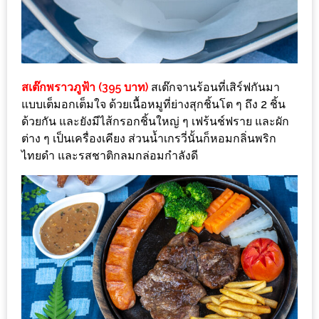
ดี
กับ
วงใน
แจก
สเต๊กพราวภูฟ้า (395 บาท)
สเต๊กจานร้อนที่เสิร์ฟกันมา
ฟรี
แบบเต็มอกเต็มใจ ด้วยเนื้อหมูที่ย่างสุกชิ้นโต ๆ ถึง 2 ชิ้น
LINE
ด้วยกัน และยังมีไส้กรอกชิ้นใหญ่ ๆ เฟร้นช์ฟราย และผัก
GIFTCODE!
ต่าง ๆ เป็นเครื่องเคียง ส่วนน้ำเกรวี่นั้นก็หอมกลิ่นพริก
ไทยดำ และรสชาติกลมกล่อมกำลังดี
ลายแทง
ความ
อร่อย
ทั่ว
เชียงใหม่
ลุ้น
บัตร