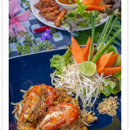
ทำไม
เรา
ไม่
ทำ
อาหาร
ทาน
เอง?
SHOP
TOP
10
รีวิว
ร้าน
อาหาร
ที่
เข้า