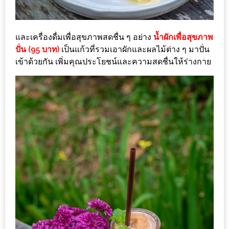
ะ
สุด
และเครื่องดื่มเพื่อสุขภาพสดชื่น ๆ อย่าง
น้ำผักเพื่อสุขภาพ
เด็ด
ปั่น (95 บาท)
เป็นแก้วที่รวมเอาผักและผลไม้ต่าง ๆ มาปั่น
ที่
เข้าด้วยกัน เพิ่มคุณประโยชน์และความสดชื่นให้ร่างกาย
AIKO
(THE
UP,
RAMA
3)
อาหาร
โดน
ใจ
ภาพ
ใส
ปิ๊