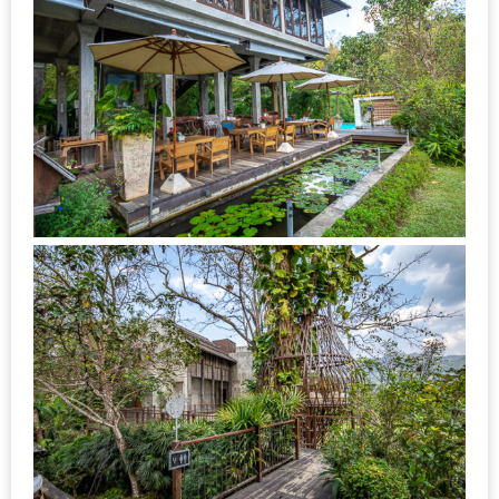
DISH
EVENT
ที่
ต้อง
ห้าม
พลาด
สำหรับ
ฤดู
หนาว
นี้
กับ
PING
FAI
FESTIVAL
2