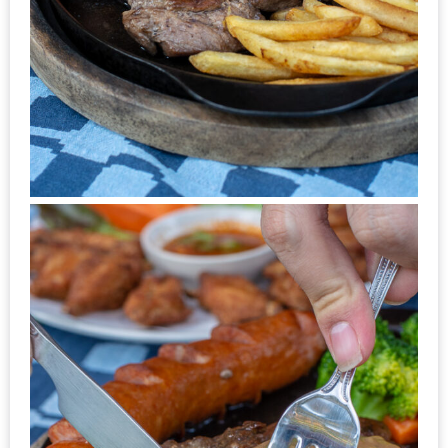
รับ
ประทาน
อาหาร
มูลค่า
1,000
บาท
ฟรี
3
รางวัล
วัน
แม่
สุด
พิเศษ
โปร
โม
ชั่น