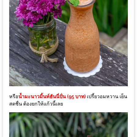
งด้วย
HUAWEI
G7
PLUS
สมา
ร์ท
โฟน
ที่
เอาใจ
ขา
กิน
หรือ
น้ำมะนาวมิ้นท์ฮันนี่ปั่น (95 บาท)
เปรี้ยวอมหวาน เย็น
โดย
สดชื่น ต้องยกให้แก้วนี้เลย
เฉพาะ
อิ่ม
ไม่