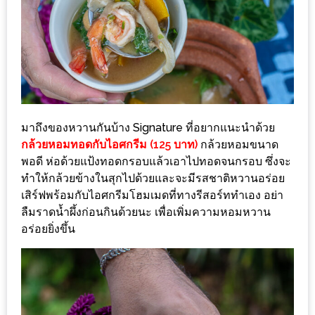
อุ่นๆ
ปิ้ง
มาร์ช
เมล
โล่
พร้อม
ชิม
มาถึงของหวานกันบ้าง Signature ที่อยากแนะนำด้วย
และ
กล้วยหอมทอดกับไอศกรีม (125 บาท)
กล้วยหอมขนาด
ช้อป
พอดี ห่อด้วยแป้งทอดกรอบแล้วเอาไปทอดจนกรอบ ซึ่งจะ
ที่
ทำให้กล้วยข้างในสุกไปด้วยและจะมีรสชาติหวานอร่อย
เสิร์ฟพร้อมกับไอศกรีมโฮมเมดที่ทางรีสอร์ททำเอง อย่า
เดียว
ลืมราดน้ำผึ้งก่อนกินด้วยนะ เพื่อเพิ่มความหอมหวาน
ครบ
อร่อยยิ่งขึ้น
ที่
งาน
LEO
PRESENTS