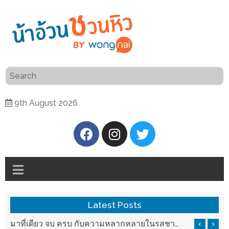
ร้าน
“เป็น
อาหาร
แสน”
แนะนำ
[PR]
9th August 2026
อิ่ม
เลือก
ร้าน
รับ
อาหาร
โชค
ที่
ที่
ต้องการ
โรงแรม
ศิริ
ติดต่อ
ปัน
Latest Posts
น้า
นาฯ
อ้วน
บ ครบ กับความหลากหลายในรสชาติที่นำมาจากทั่วเมืองจีนที่ HAN The Chinese Cuisine
แวะมาชิลยามเย็น กับจุดเช็คอินชมวิวดอยสุเทพสุดฟิน เครื่องดื่มและอาหารครบครันที่ Pool House
เชียงใหม่