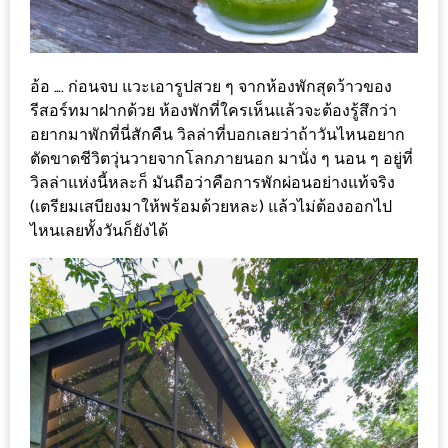
300
บาท
เกี่ยว
อ้อ ….​ ก่อนจบ แวะเอารูปสวย ๆ จากห้องพักสุดว้าวของ
รีสอร์ทมาฝากด้วย ห้องพักที่ใครเห็นแล้วจะต้องรู้สึกว่า
กับ
อยากมาพักที่นี่สักคืน วิลล่าที่บอกเลยว่าถ้าวันไหนอยาก
เว็บ
ตัดขาดชีวิตวุ่นวายจากโลกภายนอก มานั่ง ๆ นอน ๆ อยู่ที่
น้า
วิลล่าแห่งนี้หละก็ มันถือว่าคือการพักผ่อนอย่างแท้จริง
อ้วน
(เตรียมเสบียงมาให้พร้อมด้วยหละ) แล้วไม่ต้องออกไป
ชวน
ไหนเลยทั้งวันก็ยังได้
หิว
เจ้าของ
ร้าน
แนะนำ
ร้าน
เพื่อน