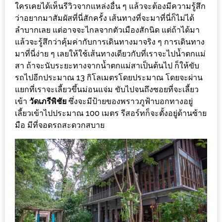
ร้าน
ใครเคยได้เห็นรีวิวจากแหล่งอื่น ๆ แล้วจะต้องมีความรู้สึก
รวย
ว่าอยากมาสัมผัสที่นี่สักครั้ง เส้นทางที่จะมาที่นี่ก็ไม่ได้
ลำบากเลย แต่อาจจะไกลจากตัวเมืองสักนิด แต่ถ้าได้มา
เสน่ห์
แล้วจะรู้สึกว่าคุ้มค่ากับการเดินทางมาจริง ๆ การเดินทาง
ของ
มาที่นี่ง่าย ๆ เลยให้ใช้เส้นทางเดียวกับที่เราจะไปน้ำตกแม่
เชียงใหม่
สา ถ้าจะนับระยะทางจากน้ำตกแม่สาเป็นต้นไป ก็ให้ขับ
ที่
รถไปอีกประมาณ​ 13 กิโลเมตรโดยประมาณ โดยจะผ่าน
ต้อง
แยกที่เราจะเลี้ยวขึ้นม่อนแจ่ม ขับไปจนถึงซอยที่จะเลี้ยว
ไป
เข้า
วัดเภรีพิชัย
ซึ่งจะมีป้ายของพราวภูฟ้าบอกทางอยู่
เลี้ยวเข้าไปประมาณ 100 เมตร รีสอร์ทก็จะตั้งอยู่ด้านซ้าย
ลอง
มือ มีที่จอดรถสะดวกสบาย
16
ร้าน
อร่อย
ที่
ต้อง
มา