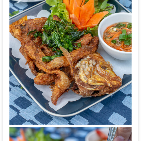
1
พา
เพื่อน
มา
ม่วน
กั๋น
บน
INSTAGRAM
รวม
โปร
โม
ชั่
นวัน
แม่