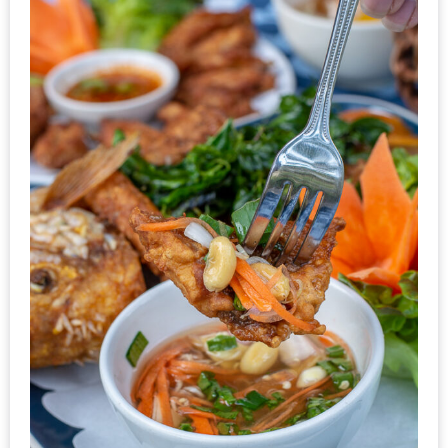
แห่ง
ชาติ
2557
ร้าน
หมู
กระทะ
ทั่ว
เชียงใหม่
TOP30
ราคา
ไม่
เกิน
200
บาท
รีวิว