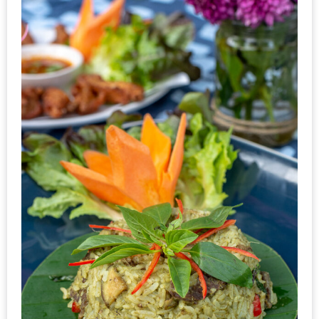
มา
พบ
สินค้า
เรื่อง
บ้าน
คุ้ม
ครบ
จบ
ที่
เดียว
HOMEPRO
FAIR
2017
เชียงใหม่
จัด
เต็ม