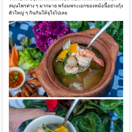
สมุนไพรต่าง ๆ มากมาย พร้อมพระเอกของหม้อนี้อย่างกุ้ง
ส่วนลด
ตัวใหญ่ ๆ กินกันให้จุใจไปเลย
พิเศษ
ร้าน
อาหาร
ใน
เชียงใหม่
หนาว
นัก
ใช่
ไหม?
แวะ
ไป
ผิง
ไฟ