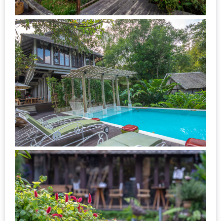
–
ช็อป
ฟิน
กิน
เพลิน
HFG
E-
NEWS
GAME
(SABAI
SEAFOOD)
HOMEPRO
FAIR
2017
เชียงใหม่