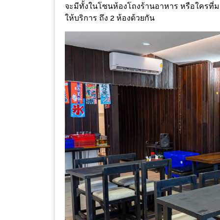
ลอง
จะมีทั้งในโซนห้องโถงร้านอาหาร หรือใครที่มา
ถนน
ให้บริการ ถึง 2 ห้องด้วยกัน
คน
เดิน
วัน
อาทิตย์
ท่าแพ
เชียงใหม่
CART
CHECKOUT
DRAFT
–
บาร์บีคิว
สาว