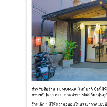
ร้าน
รวย
เสน่ห์
ของ
เชียงใหม่
ที่
ต้อง
ไป
ลอง
16
ร้าน
อร่อย
ที่
สำหรับชื่อร้าน TOMOMAKI โทมิมากิ ชื่อนี้มี
ต้อง
ภาษาญี่ปุ่นว่า ทอง , ส่วนคำว่า Maki ก็คงคุ้นหู
มา
ร้านเล็ก ๆ ที่ให้ความอบอุ่นในบรรยากาศแบบบ้าน