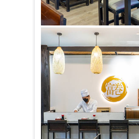
เหนือ
กับ
สลัด
หนุ่ม
บ้านนา
เมนู
เด็ด
จาก
ANNA
FARM
ที่
เอาชนะ
ใจ
กรรมการ
จาก
THE