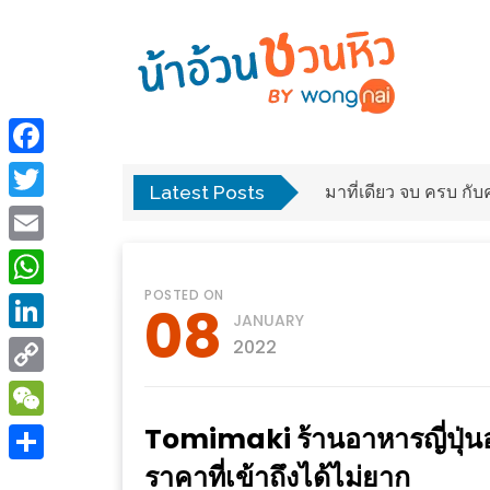
ร้าน
“เป็น
อาหาร
แสน”
Facebook
แนะนำ
Latest Posts
พง
มาที่เดียว จบ ครบ ก
[PR]
Twitter
อิ่ม
เลือก
Email
ร้าน
รับ
POSTED ON
อาหาร
โชค
WhatsApp
08
JANUARY
ที่
ที่
LinkedIn
2022
ต้องการ
โรงแรม
Copy
ศิริ
ติดต่อ
ปัน
Link
Tomimaki ร้านอาหารญี่ปุ่น
WeChat
น้า
นาฯ
ราคาที่เข้าถึงได้ไม่ยาก
อ้วน
Share
เชียงใหม่