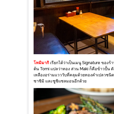
–
ช็อป
ฟิน
กิน
เพลิน
HFG
E-
NEWS
GAME
โทมิมากิ
เรียกได้ว่าเป็นเมนู Signature ของร้า
ต้น Tomi แปลว่าทอง ส่วน Maki ก็คือข้าวปั้น ดังน
(SABAI
เหลืองอร่ามแวววับที่คลุมด้วยทองคำเปลวชนิดที่ก
SEAFOOD)
ซาซิมิ และซูชิแซลมอนอีกด้วย
HOMEPRO
FAIR
2017
เชียงใหม่