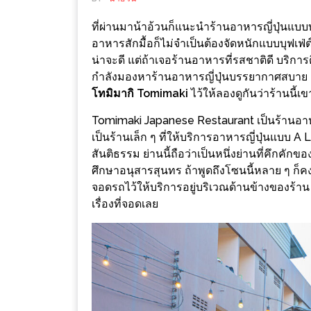
ช้อป
ที่ผ่านมาน้าอ้วนก็แนะนำร้านอาหารญี่ปุ่นแบบบ
ชิ
อาหารสักมื้อก็ไม่จำเป็นต้องจัดหนักแบบบุฟเฟ่ต
ลล์
น่าจะดี แต่ถ้าเจอร้านอาหารที่รสชาติดี บริการ
ชิม
กำลังมองหาร้านอาหารญี่ปุ่นบรรยากาศสบาย ๆ 
ที่
โทมิมากิ Tomimaki
ไว้ให้ลองดูกันว่าร้านนี้เ
HIMMA
Tomimaki Japanese Restaurant เป็นร้านอาหารญี
MARKET
เป็นร้านเล็ก ๆ ที่ให้บริการอาหารญี่ปุ่นแบบ A La
FESTIVAL
สันติธรรม ย่านนี้ถือว่าเป็นหนึ่งย่านที่คึกคักข
ศึกษาอนุสารสุนทร ถ้าพูดถึงโซนนี้หลาย ๆ ก็คงน
10
จอดรถไว้ให้บริการอยู่บริเวณด้านข้างของร้าน 
ร้าน
เรื่องที่จอดเลย
พ่อ
ค้า
แซ่บ
แม่ค้า
สวย