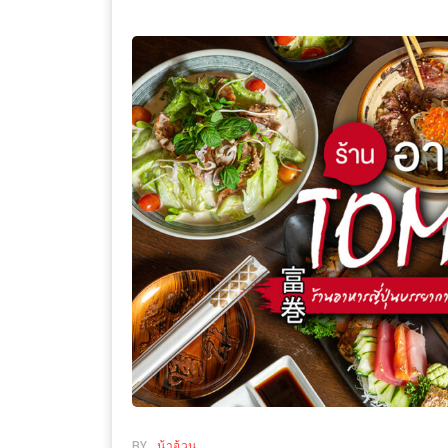
WONGNAI.COM
#มา
เดิน
นโยบาย
เล่น
ความ
กัน
เป็น
มั้ย
ส่วน
ใน
ตัว
ฐานะ
อะไร
ก็ได้
…
งาน
เดียว
ที่
ครบ
ครั้ง
BY
น้าอ้วน