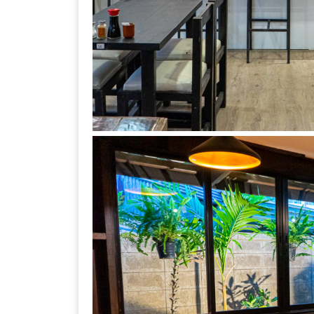
DISH
EVENT
ที่
ต้อง
ห้าม
พลาด
สำหรับ
ฤดู
หนาว
นี้
กับ
PING
FAI
FESTIVAL
2