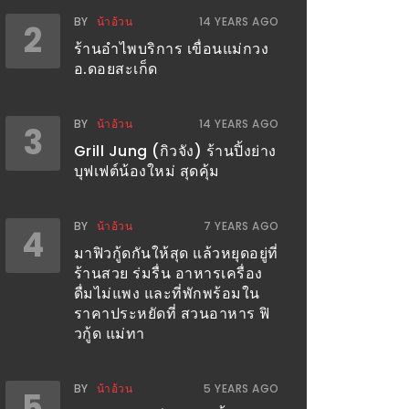
BY
น้าอ้วน
14 YEARS AGO
2
ร้านอำไพบริการ เขื่อนแม่กวง
อ.ดอยสะเก็ด
BY
น้าอ้วน
14 YEARS AGO
3
Grill Jung (กิวจัง) ร้านปิ้งย่าง
บุฟเฟต์น้องใหม่ สุดคุ้ม
BY
น้าอ้วน
7 YEARS AGO
4
มาฟิวกู้ดกันให้สุด แล้วหยุดอยู่ที่
ร้านสวย ร่มรื่น อาหารเครื่อง
ดื่มไม่แพง และที่พักพร้อมใน
ราคาประหยัดที่ สวนอาหาร ฟิ
วกู้ด แม่ทา
BY
น้าอ้วน
5 YEARS AGO
5